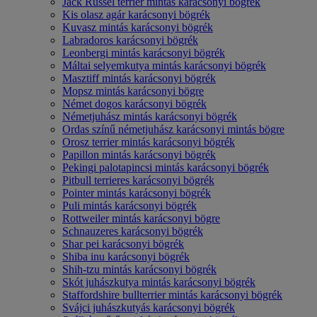
Jack Russel terrier mintás karácsonyi bögrék
Kis olasz agár karácsonyi bögrék
Kuvasz mintás karácsonyi bögrék
Labradoros karácsonyi bögrék
Leonbergi mintás karácsonyi bögrék
Máltai selyemkutya mintás karácsonyi bögrék
Masztiff mintás karácsonyi bögrék
Mopsz mintás karácsonyi bögre
Német dogos karácsonyi bögrék
Németjuhász mintás karácsonyi bögrék
Ordas színű németjuhász karácsonyi mintás bögre
Orosz terrier mintás karácsonyi bögrék
Papillon mintás karácsonyi bögrék
Pekingi palotapincsi mintás karácsonyi bögrék
Pitbull terrieres karácsonyi bögrék
Pointer mintás karácsonyi bögrék
Puli mintás karácsonyi bögrék
Rottweiler mintás karácsonyi bögre
Schnauzeres karácsonyi bögrék
Shar pei karácsonyi bögrék
Shiba inu karácsonyi bögrék
Shih-tzu mintás karácsonyi bögrék
Skót juhászkutya mintás karácsonyi bögrék
Staffordshire bullterrier mintás karácsonyi bögrék
Svájci juhászkutyás karácsonyi bögrék