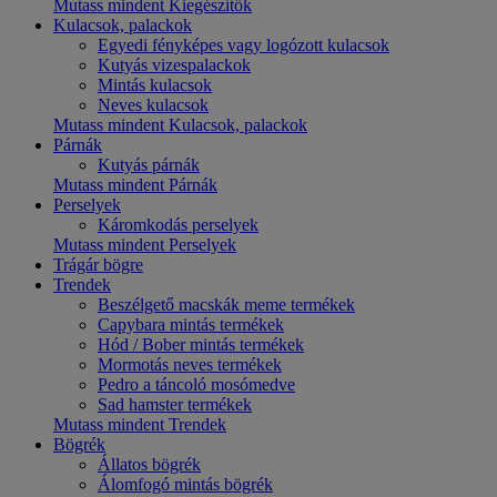
Mutass mindent Kiegészítők
Kulacsok, palackok
Egyedi fényképes vagy logózott kulacsok
Kutyás vizespalackok
Mintás kulacsok
Neves kulacsok
Mutass mindent Kulacsok, palackok
Párnák
Kutyás párnák
Mutass mindent Párnák
Perselyek
Káromkodás perselyek
Mutass mindent Perselyek
Trágár bögre
Trendek
Beszélgető macskák meme termékek
Capybara mintás termékek
Hód / Bober mintás termékek
Mormotás neves termékek
Pedro a táncoló mosómedve
Sad hamster termékek
Mutass mindent Trendek
Bögrék
Állatos bögrék
Álomfogó mintás bögrék