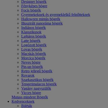
Designer bögrék
Fényképes bögre
Focis bögrék
Gyermekeknek és gyermeklelkű felnőtteknek
Halloween mintás bögrék
Illusztrált panoráma bögrék
Indiános bögrék
Klasszikusok
Lajháros bögrék
Latte bögrék
Logózott bögrék
Lovas bögrék
Macskás bögrék
Morcica bögrék
Neves bögre
Pin-up bögrék
Retro jellegű bögrék
Rovarok
Szarkasztikus bögrék
Tengerimalacos bögrék
Vagány nagyszülők
Vicces bögre
Mutass mindent Bögrék
Kedvenceknek
Biléták