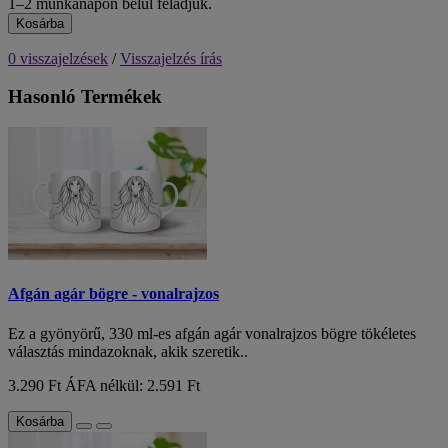
1–2 munkanapon belül feladjuk.
Kosárba
0 visszajelzések
/
Visszajelzés írás
Hasonló Termékek
Afgán agár bögre - vonalrajzos
Ez a gyönyörű, 330 ml-es afgán agár vonalrajzos bögre tökéletes
választás mindazoknak, akik szeretik..
3.290 Ft
ÁFA nélkül: 2.591 Ft
Kosárba