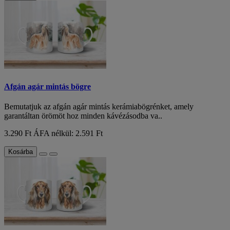
Afgán agár mintás bögre
Bemutatjuk az afgán agár mintás kerámiabögrénket, amely
garantáltan örömöt hoz minden kávézásodba va..
3.290 Ft
ÁFA nélkül: 2.591 Ft
Kosárba