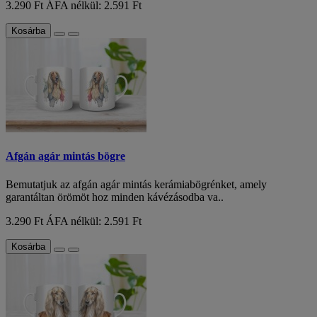
3.290 Ft
ÁFA nélkül: 2.591 Ft
Kosárba
Afgán agár mintás bögre
Bemutatjuk az afgán agár mintás kerámiabögrénket, amely
garantáltan örömöt hoz minden kávézásodba va..
3.290 Ft
ÁFA nélkül: 2.591 Ft
Kosárba