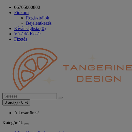
06705000800
Fiókom
Regisztrálok
Bejelentkezés
Kívánságlista (0)
Vásárló Kosár
Fizetés
0 árú(k) - 0 Ft
A kosár üres!
Kategóriák