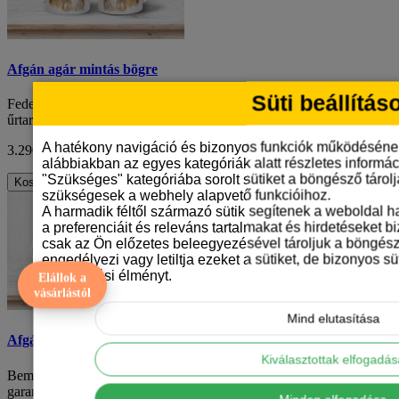
Afgán agár mintás bögre
Süti beállítás
Fedezd fel ezt az egyedülálló, csak nálunk kapható 330 ml
űrtartalmú bögrét, amely tökéletes választ..
A hatékony navigáció és bizonyos funkciók működéséne
3.290 Ft
ÁFA nélkül: 2.591 Ft
alábbiakban az egyes kategóriák alatt részletes informáci
"Szükséges" kategóriába sorolt sütiket a böngésző tárol
Kosárba
szükségesek a webhely alapvető funkcióihoz.
A harmadik féltől származó sütik segítenek a weboldal 
a preferenciáit és releváns tartalmakat és hirdetéseket b
csak az Ön előzetes beleegyezésével tároljuk a böngész
engedélyezi vagy letiltja ezeket a sütiket, de bizonyos süt
böngészési élményt.
Elállok a
vásárlástól
Mind elutasítása
Afgán agár mintás bögre
Kiválasztottak elfogadá
Bemutatjuk az afgán agár mintás kerámiabögrénket, amely
garantáltan örömöt hoz minden kávézásodba va..