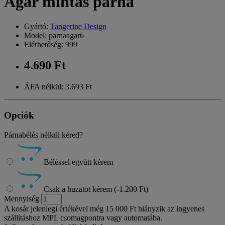
Agár mintás párna
Gyártó:
Tangerine Design
Model: parnaagar6
Elérhetőség: 999
4.690 Ft
ÁFA nélkül: 3.693 Ft
Opciók
Párnabélés nélkül kéred?
Béléssel együtt kérem
Csak a huzatot kérem (-1.200 Ft)
Mennyiség
A kosár jelenlegi értékével még 15 000 Ft hiányzik az ingyenes
szállításhoz MPL csomagpontra vagy automatába.