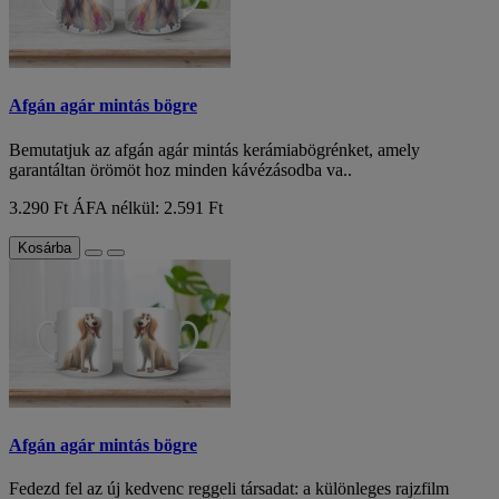
Afgán agár mintás bögre
Bemutatjuk az afgán agár mintás kerámiabögrénket, amely
garantáltan örömöt hoz minden kávézásodba va..
3.290 Ft
ÁFA nélkül: 2.591 Ft
Kosárba
Afgán agár mintás bögre
Fedezd fel az új kedvenc reggeli társadat: a különleges rajzfilm