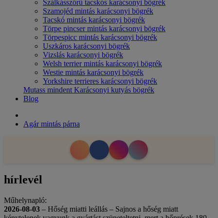
Szálkásszőrű tacskós karácsonyi bögrék
Szamojéd mintás karácsonyi bögrék
Tacskó mintás karácsonyi bögrék
Törpe pincser mintás karácsonyi bögrék
Törpespicc mintás karácsonyi bögrék
Uszkáros karácsonyi bögrék
Vizslás karácsonyi bögrék
Welsh terrier mintás karácsonyi bögrék
Westie mintás karácsonyi bögrék
Yorkshire terrieres karácsonyi bögrék
Mutass mindent Karácsonyi kutyás bögrék
Blog
Agár mintás párna
hírlevél
Műhelynapló:
2026-08-03
– Hőség miatti leállás – Sajnos a hőség miatt
kénytelenek vagyunk a gyártást szüneteltetni, mert a hőprések 180