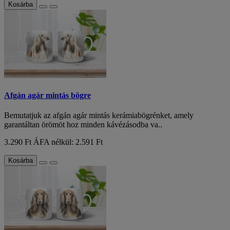
Kosárba
Afgán agár mintás bögre
Bemutatjuk az afgán agár mintás kerámiabögrénket, amely
garantáltan örömöt hoz minden kávézásodba va..
3.290 Ft
ÁFA nélkül: 2.591 Ft
Kosárba