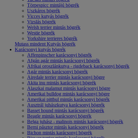
Törpespicc mintájú bögrék
Uszkáros bögrék
Vicces kutyás bögrék
Vizslás bögrék
Welsh terrier mintás bögrék
Westie bögrék
Yorkshire terrieres bögrék
Mutass mindent Kutyás bögrék
Karácsonyi kutyás bögrék
Affenpinscher karácsonyi bögrék
Afgán agár mintás karácsonyi bögrék
Afrikai oroszlánkutya - rigdeback karácsonyi bögrék
Agár mintás karácsonyi bögrék
Airedale terrier mintás karácsonyi bögre
Akita inu mintás karácsonyi bögrék
Alaszkai malamut mintás karácsonyi bögre
Amerikai bulldog mintás karácsonyi bögre
Amerikai pittbul mintás karácsonyi bögrék
Ausztrál juhászkutya karácsonyi bögrék
Basset hound mintás karácsonyi bögrék
Beagle mintás karácsonyi bögrék
Belga juhász - malinois mintás karácsonyi bögrék
Berni pásztor mintás karácsonyi bögrék
Bichon mintás karácsonyi bögrék