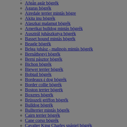
Afgán agár bögrék
Agaras bögrék
Airedale terrier mintás bögre
Akita inu bögrék
Alaszkai malamut bögrék
Amerikai bulldog mintás bögrék
Ausztrál juhászkutya bögrék
Basset hound mintás bögrék
Beagle bögrék
Belga juhász - malinois mintás bögrék
Bernáthegyi bögrék
Berni pásztor bögrék
Bichon bögrék
Biewer terrier bögrék
Bobtail bögrék
Bordeaux-i dog bögrék
Border collie bögrék
Boston terrier bögrék
Boxeres bögrék
Brüsszeli griffon bögrék
Bulldog bögrék
Bullterrier mintás bögrék
Cairn terrier bögrék
Cane corso bögrék
Cavalier King Charles spániel bögrék