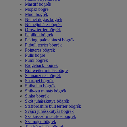
Mastiff bögrék
Mopsz bögre
Mudi bögrék
Német dogos bögrék
Németjuhász bögrék
Orosz terrier bögrék
Papillon bögrék
Pekingi palotapincsi bögrék
Pitbull terrier bögrék
Pointeres bögrék
Pulis bögre
Pumi bögrék
Ridgeback bögrék
Rottweiler mintás bögre
Schnauzeres bögrék
Shar-pei bögrék
Shiba inu bögrék
Shih-tzu mintás bögrék
Sinka bögrék
Skót juhászkutya bögrék
Staffordshire bull terrier bögrék
Svájci juhászkutyás bögrék
Szálkásszőrű tacskós bögrék
Szamojéd bögrék
Tacskó mintás bögrék