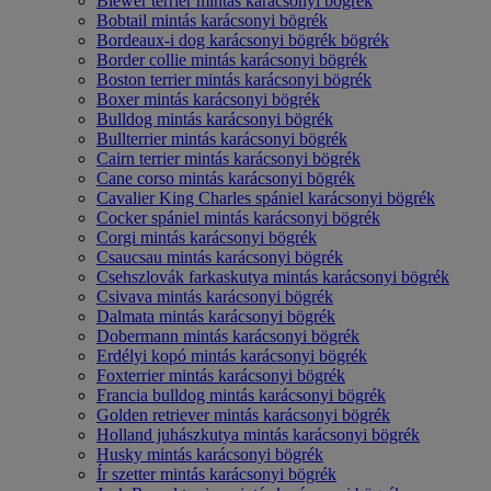
Biewer terrier mintás karácsonyi bögrék
Bobtail mintás karácsonyi bögrék
Bordeaux-i dog karácsonyi bögrék bögrék
Border collie mintás karácsonyi bögrék
Boston terrier mintás karácsonyi bögrék
Boxer mintás karácsonyi bögrék
Bulldog mintás karácsonyi bögrék
Bullterrier mintás karácsonyi bögrék
Cairn terrier mintás karácsonyi bögrék
Cane corso mintás karácsonyi bögrék
Cavalier King Charles spániel karácsonyi bögrék
Cocker spániel mintás karácsonyi bögrék
Corgi mintás karácsonyi bögrék
Csaucsau mintás karácsonyi bögrék
Csehszlovák farkaskutya mintás karácsonyi bögrék
Csivava mintás karácsonyi bögrék
Dalmata mintás karácsonyi bögrék
Dobermann mintás karácsonyi bögrék
Erdélyi kopó mintás karácsonyi bögrék
Foxterrier mintás karácsonyi bögrék
Francia bulldog mintás karácsonyi bögrék
Golden retriever mintás karácsonyi bögrék
Holland juhászkutya mintás karácsonyi bögrék
Husky mintás karácsonyi bögrék
Ír szetter mintás karácsonyi bögrék