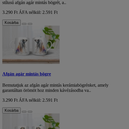
stílusú afgán agár mintás bögrét, a..
3.290 Ft
ÁFA nélkül: 2.591 Ft
Kosárba
Afgán agár mintás bögre
Bemutatjuk az afgán agár mintás kerámiabögrénket, amely
garantáltan örömöt hoz minden kávézásodba va..
3.290 Ft
ÁFA nélkül: 2.591 Ft
Kosárba