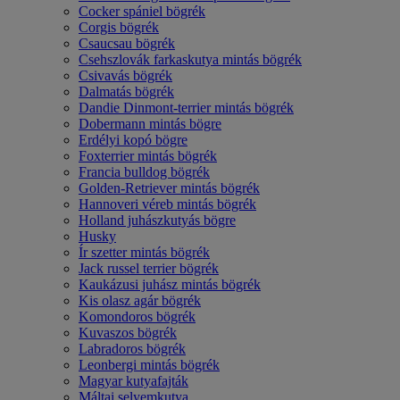
Cocker spániel bögrék
Corgis bögrék
Csaucsau bögrék
Csehszlovák farkaskutya mintás bögrék
Csivavás bögrék
Dalmatás bögrék
Dandie Dinmont-terrier mintás bögrék
Dobermann mintás bögre
Erdélyi kopó bögre
Foxterrier mintás bögrék
Francia bulldog bögrék
Golden-Retriever mintás bögrék
Hannoveri véreb mintás bögrék
Holland juhászkutyás bögre
Husky
Ír szetter mintás bögrék
Jack russel terrier bögrék
Kaukázusi juhász mintás bögrék
Kis olasz agár bögrék
Komondoros bögrék
Kuvaszos bögrék
Labradoros bögrék
Leonbergi mintás bögrék
Magyar kutyafajták
Máltai selyemkutya