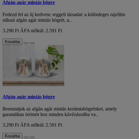
Afgán agár mintás bögre
Fedezd fel az új kedvenc reggeli társadat: a különleges rajzfilm
stílusú afgán agár mintás bögrét, a..
3.290 Ft
ÁFA nélkül: 2.591 Ft
Kosárba
Afgán agár mintás bögre
Bemutatjuk az afgán agár mintás kerámiabögrénket, amely
garantáltan örömöt hoz minden kávézásodba va..
3.290 Ft
ÁFA nélkül: 2.591 Ft
Kosárba