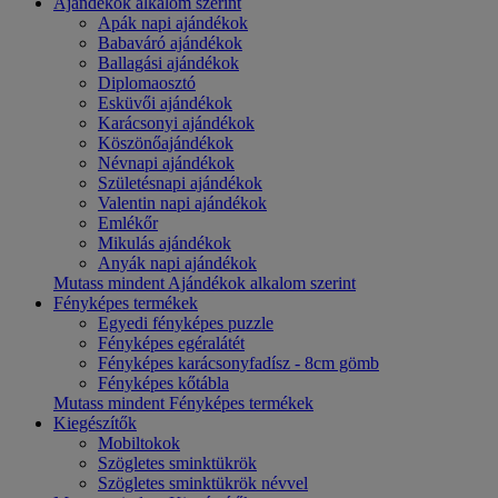
Ajándékok alkalom szerint
Apák napi ajándékok
Babaváró ajándékok
Ballagási ajándékok
Diplomaosztó
Esküvői ajándékok
Karácsonyi ajándékok
Köszönőajándékok
Névnapi ajándékok
Születésnapi ajándékok
Valentin napi ajándékok
Emlékőr
Mikulás ajándékok
Anyák napi ajándékok
Mutass mindent Ajándékok alkalom szerint
Fényképes termékek
Egyedi fényképes puzzle
Fényképes egéralátét
Fényképes karácsonyfadísz - 8cm gömb
Fényképes kőtábla
Mutass mindent Fényképes termékek
Kiegészítők
Mobiltokok
Szögletes sminktükrök
Szögletes sminktükrök névvel