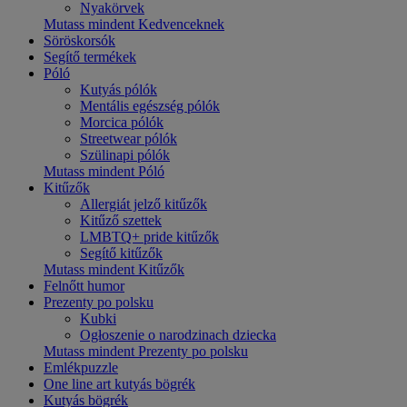
Nyakörvek
Mutass mindent Kedvenceknek
Söröskorsók
Segítő termékek
Póló
Kutyás pólók
Mentális egészség pólók
Morcica pólók
Streetwear pólók
Szülinapi pólók
Mutass mindent Póló
Kitűzők
Allergiát jelző kitűzők
Kitűző szettek
LMBTQ+ pride kitűzők
Segítő kitűzők
Mutass mindent Kitűzők
Felnőtt humor
Prezenty po polsku
Kubki
Ogłoszenie o narodzinach dziecka
Mutass mindent Prezenty po polsku
Emlékpuzzle
One line art kutyás bögrék
Kutyás bögrék