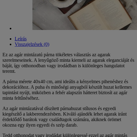
Leírás
Visszajelzések (0)
Ez az agár mintázatú párna tökéletes választás az agarak
szerelmeseinek. A lenyűgöző minta kiemeli az agarak eleganciáját és
báját, így otthonodban vagy irodádban is különleges hangulatot
teremt.
A párna mérete 40x40 cm, ami ideális a kényelmes pihenéshez és
dekorációhoz. A puha és minőségi anyagból készült huzat kellemes
tapintást nyújt, miközben a fehér alapszín hátteret biztosít az agár
minta feltűnéséhez.
Az agár mintázatával díszített párnahuzat stílusos és egyedi
kiegészítő a lakberendezésben. Kiváló ajándék lehet agarak iránt
érdeklődő barátok vagy családtagok számára, akiknek örömet
okozna egy ilyen egyedi és szép darab.
Tedd otthonodat vagy irodádat különlegessé ezzel az agár mintás