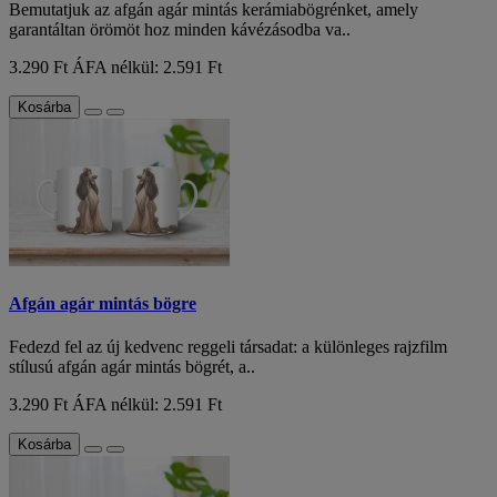
Bemutatjuk az afgán agár mintás kerámiabögrénket, amely
garantáltan örömöt hoz minden kávézásodba va..
3.290 Ft
ÁFA nélkül: 2.591 Ft
Kosárba
Afgán agár mintás bögre
Fedezd fel az új kedvenc reggeli társadat: a különleges rajzfilm
stílusú afgán agár mintás bögrét, a..
3.290 Ft
ÁFA nélkül: 2.591 Ft
Kosárba