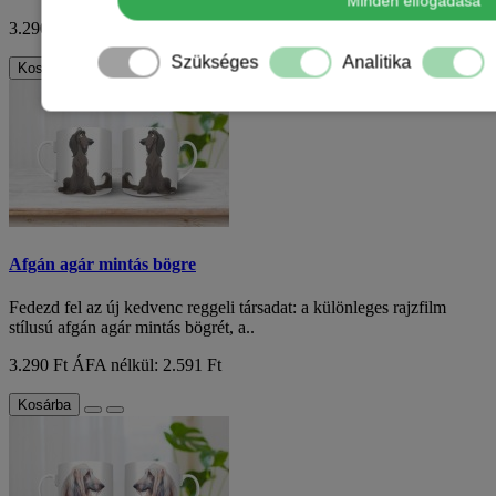
Minden elfogadása
3.290 Ft
ÁFA nélkül: 2.591 Ft
Szükséges
Analitika
Kosárba
Afgán agár mintás bögre
Fedezd fel az új kedvenc reggeli társadat: a különleges rajzfilm
stílusú afgán agár mintás bögrét, a..
3.290 Ft
ÁFA nélkül: 2.591 Ft
Kosárba