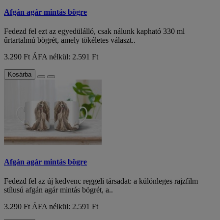
Afgán agár mintás bögre
Fedezd fel ezt az egyedülálló, csak nálunk kapható 330 ml
űrtartalmú bögrét, amely tökéletes választ..
3.290 Ft
ÁFA nélkül: 2.591 Ft
Kosárba
Afgán agár mintás bögre
Fedezd fel az új kedvenc reggeli társadat: a különleges rajzfilm
stílusú afgán agár mintás bögrét, a..
3.290 Ft
ÁFA nélkül: 2.591 Ft