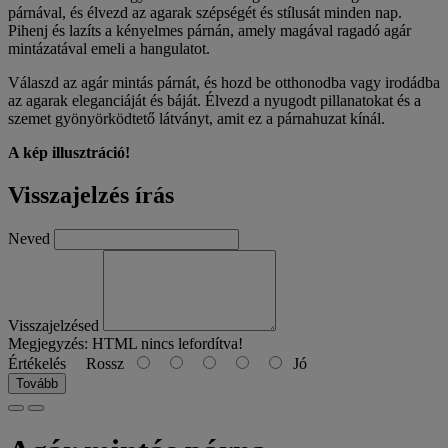
párnával, és élvezd az agarak szépségét és stílusát minden nap.
Pihenj és lazíts a kényelmes párnán, amely magával ragadó agár
mintázatával emeli a hangulatot.
Válaszd az agár mintás párnát, és hozd be otthonodba vagy irodádba
az agarak eleganciáját és báját. Élvezd a nyugodt pillanatokat és a
szemet gyönyörködtető látványt, amit ez a párnahuzat kínál.
A kép illusztráció!
Visszajelzés írás
Neved
Visszajelzésed
Megjegyzés:
HTML nincs lefordítva!
Értékelés
Rossz
Jó
Tovább