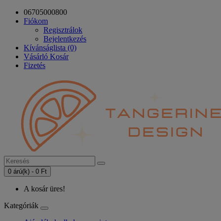
06705000800
Fiókom
Regisztrálok
Bejelentkezés
Kívánságlista (0)
Vásárló Kosár
Fizetés
0 árú(k) - 0 Ft
A kosár üres!
Kategóriák