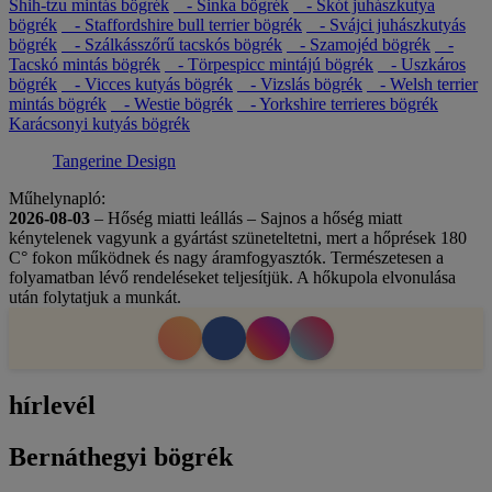
Shih-tzu mintás bögrék
- Sinka bögrék
- Skót juhászkutya
bögrék
- Staffordshire bull terrier bögrék
- Svájci juhászkutyás
bögrék
- Szálkásszőrű tacskós bögrék
- Szamojéd bögrék
-
Tacskó mintás bögrék
- Törpespicc mintájú bögrék
- Uszkáros
bögrék
- Vicces kutyás bögrék
- Vizslás bögrék
- Welsh terrier
mintás bögrék
- Westie bögrék
- Yorkshire terrieres bögrék
Karácsonyi kutyás bögrék
Tangerine Design
Műhelynapló:
2026-08-03
– Hőség miatti leállás – Sajnos a hőség miatt
kénytelenek vagyunk a gyártást szüneteltetni, mert a hőprések 180
C° fokon működnek és nagy áramfogyasztók. Természetesen a
folyamatban lévő rendeléseket teljesítjük. A hőkupola elvonulása
után folytatjuk a munkát.
hírlevél
Bernáthegyi bögrék