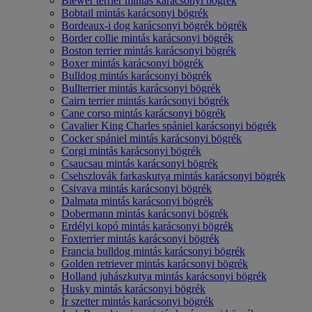
Biewer terrier mintás karácsonyi bögrék
Bobtail mintás karácsonyi bögrék
Bordeaux-i dog karácsonyi bögrék bögrék
Border collie mintás karácsonyi bögrék
Boston terrier mintás karácsonyi bögrék
Boxer mintás karácsonyi bögrék
Bulldog mintás karácsonyi bögrék
Bullterrier mintás karácsonyi bögrék
Cairn terrier mintás karácsonyi bögrék
Cane corso mintás karácsonyi bögrék
Cavalier King Charles spániel karácsonyi bögrék
Cocker spániel mintás karácsonyi bögrék
Corgi mintás karácsonyi bögrék
Csaucsau mintás karácsonyi bögrék
Csehszlovák farkaskutya mintás karácsonyi bögrék
Csivava mintás karácsonyi bögrék
Dalmata mintás karácsonyi bögrék
Dobermann mintás karácsonyi bögrék
Erdélyi kopó mintás karácsonyi bögrék
Foxterrier mintás karácsonyi bögrék
Francia bulldog mintás karácsonyi bögrék
Golden retriever mintás karácsonyi bögrék
Holland juhászkutya mintás karácsonyi bögrék
Husky mintás karácsonyi bögrék
Ír szetter mintás karácsonyi bögrék