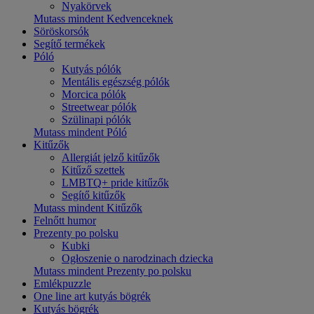
Nyakörvek
Mutass mindent Kedvenceknek
Söröskorsók
Segítő termékek
Póló
Kutyás pólók
Mentális egészség pólók
Morcica pólók
Streetwear pólók
Szülinapi pólók
Mutass mindent Póló
Kitűzők
Allergiát jelző kitűzők
Kitűző szettek
LMBTQ+ pride kitűzők
Segítő kitűzők
Mutass mindent Kitűzők
Felnőtt humor
Prezenty po polsku
Kubki
Ogłoszenie o narodzinach dziecka
Mutass mindent Prezenty po polsku
Emlékpuzzle
One line art kutyás bögrék
Kutyás bögrék