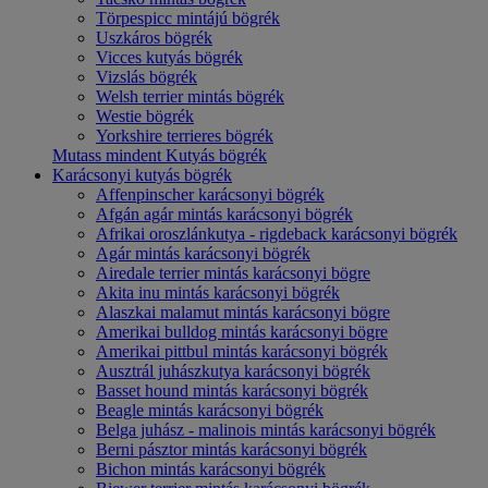
Törpespicc mintájú bögrék
Uszkáros bögrék
Vicces kutyás bögrék
Vizslás bögrék
Welsh terrier mintás bögrék
Westie bögrék
Yorkshire terrieres bögrék
Mutass mindent Kutyás bögrék
Karácsonyi kutyás bögrék
Affenpinscher karácsonyi bögrék
Afgán agár mintás karácsonyi bögrék
Afrikai oroszlánkutya - rigdeback karácsonyi bögrék
Agár mintás karácsonyi bögrék
Airedale terrier mintás karácsonyi bögre
Akita inu mintás karácsonyi bögrék
Alaszkai malamut mintás karácsonyi bögre
Amerikai bulldog mintás karácsonyi bögre
Amerikai pittbul mintás karácsonyi bögrék
Ausztrál juhászkutya karácsonyi bögrék
Basset hound mintás karácsonyi bögrék
Beagle mintás karácsonyi bögrék
Belga juhász - malinois mintás karácsonyi bögrék
Berni pásztor mintás karácsonyi bögrék
Bichon mintás karácsonyi bögrék