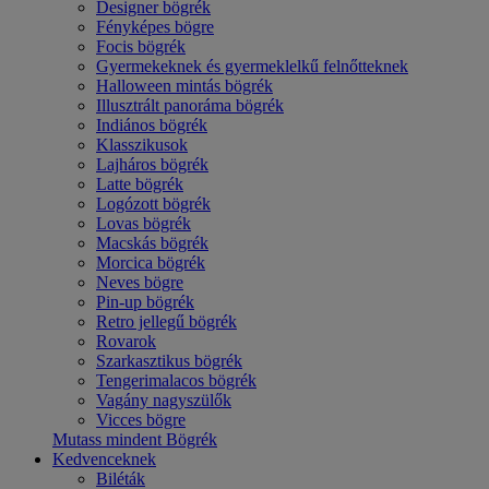
Designer bögrék
Fényképes bögre
Focis bögrék
Gyermekeknek és gyermeklelkű felnőtteknek
Halloween mintás bögrék
Illusztrált panoráma bögrék
Indiános bögrék
Klasszikusok
Lajháros bögrék
Latte bögrék
Logózott bögrék
Lovas bögrék
Macskás bögrék
Morcica bögrék
Neves bögre
Pin-up bögrék
Retro jellegű bögrék
Rovarok
Szarkasztikus bögrék
Tengerimalacos bögrék
Vagány nagyszülők
Vicces bögre
Mutass mindent Bögrék
Kedvenceknek
Biléták