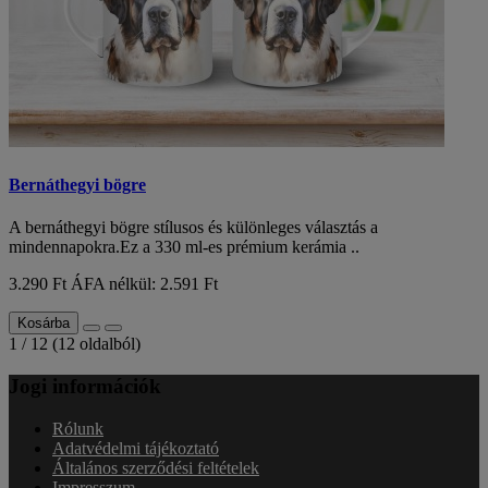
Bernáthegyi bögre
A bernáthegyi bögre stílusos és különleges választás a
mindennapokra.Ez a 330 ml-es prémium kerámia ..
3.290 Ft
ÁFA nélkül: 2.591 Ft
Kosárba
1 / 12 (12 oldalból)
Jogi információk
Rólunk
Adatvédelmi tájékoztató
Általános szerződési feltételek
Impresszum