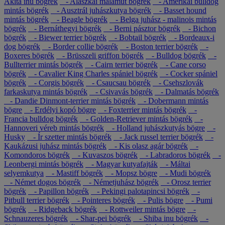
Akita inu bögrék
- Alaszkai malamut bögrék
- Amerikai bulldog
mintás bögrék
- Ausztrál juhászkutya bögrék
- Basset hound
mintás bögrék
- Beagle bögrék
- Belga juhász - malinois mintás
bögrék
- Bernáthegyi bögrék
- Berni pásztor bögrék
- Bichon
bögrék
- Biewer terrier bögrék
- Bobtail bögrék
- Bordeaux-i
dog bögrék
- Border collie bögrék
- Boston terrier bögrék
-
Boxeres bögrék
- Brüsszeli griffon bögrék
- Bulldog bögrék
-
Bullterrier mintás bögrék
- Cairn terrier bögrék
- Cane corso
bögrék
- Cavalier King Charles spániel bögrék
- Cocker spániel
bögrék
- Corgis bögrék
- Csaucsau bögrék
- Csehszlovák
farkaskutya mintás bögrék
- Csivavás bögrék
- Dalmatás bögrék
- Dandie Dinmont-terrier mintás bögrék
- Dobermann mintás
bögre
- Erdélyi kopó bögre
- Foxterrier mintás bögrék
-
Francia bulldog bögrék
- Golden-Retriever mintás bögrék
-
Hannoveri véreb mintás bögrék
- Holland juhászkutyás bögre
-
Husky
- Ír szetter mintás bögrék
- Jack russel terrier bögrék
-
Kaukázusi juhász mintás bögrék
- Kis olasz agár bögrék
-
Komondoros bögrék
- Kuvaszos bögrék
- Labradoros bögrék
-
Leonbergi mintás bögrék
- Magyar kutyafajták
- Máltai
selyemkutya
- Mastiff bögrék
- Mopsz bögre
- Mudi bögrék
- Német dogos bögrék
- Németjuhász bögrék
- Orosz terrier
bögrék
- Papillon bögrék
- Pekingi palotapincsi bögrék
-
Pitbull terrier bögrék
- Pointeres bögrék
- Pulis bögre
- Pumi
bögrék
- Ridgeback bögrék
- Rottweiler mintás bögre
-
Schnauzeres bögrék
- Shar-pei bögrék
- Shiba inu bögrék
-