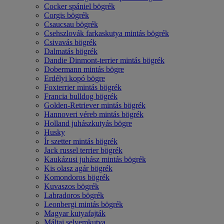
Cocker spániel bögrék
Corgis bögrék
Csaucsau bögrék
Csehszlovák farkaskutya mintás bögrék
Csivavás bögrék
Dalmatás bögrék
Dandie Dinmont-terrier mintás bögrék
Dobermann mintás bögre
Erdélyi kopó bögre
Foxterrier mintás bögrék
Francia bulldog bögrék
Golden-Retriever mintás bögrék
Hannoveri véreb mintás bögrék
Holland juhászkutyás bögre
Husky
Ír szetter mintás bögrék
Jack russel terrier bögrék
Kaukázusi juhász mintás bögrék
Kis olasz agár bögrék
Komondoros bögrék
Kuvaszos bögrék
Labradoros bögrék
Leonbergi mintás bögrék
Magyar kutyafajták
Máltai selyemkutya