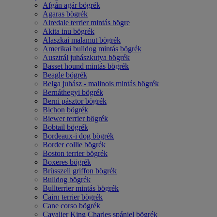
Afgán agár bögrék
Agaras bögrék
Airedale terrier mintás bögre
Akita inu bögrék
Alaszkai malamut bögrék
Amerikai bulldog mintás bögrék
Ausztrál juhászkutya bögrék
Basset hound mintás bögrék
Beagle bögrék
Belga juhász - malinois mintás bögrék
Bernáthegyi bögrék
Berni pásztor bögrék
Bichon bögrék
Biewer terrier bögrék
Bobtail bögrék
Bordeaux-i dog bögrék
Border collie bögrék
Boston terrier bögrék
Boxeres bögrék
Brüsszeli griffon bögrék
Bulldog bögrék
Bullterrier mintás bögrék
Cairn terrier bögrék
Cane corso bögrék
Cavalier King Charles spániel bögrék