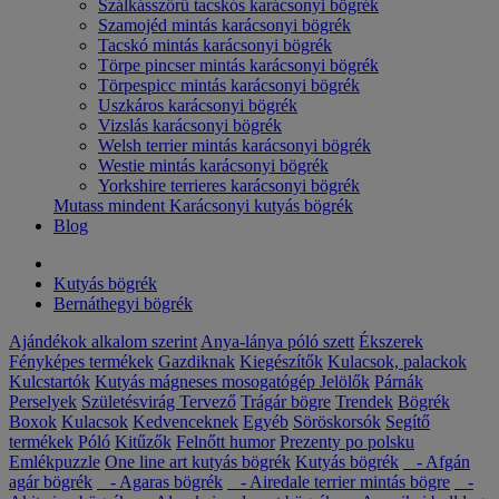
Szálkásszőrű tacskós karácsonyi bögrék
Szamojéd mintás karácsonyi bögrék
Tacskó mintás karácsonyi bögrék
Törpe pincser mintás karácsonyi bögrék
Törpespicc mintás karácsonyi bögrék
Uszkáros karácsonyi bögrék
Vizslás karácsonyi bögrék
Welsh terrier mintás karácsonyi bögrék
Westie mintás karácsonyi bögrék
Yorkshire terrieres karácsonyi bögrék
Mutass mindent Karácsonyi kutyás bögrék
Blog
Kutyás bögrék
Bernáthegyi bögrék
Ajándékok alkalom szerint
Anya-lánya póló szett
Ékszerek
Fényképes termékek
Gazdiknak
Kiegészítők
Kulacsok, palackok
Kulcstartók
Kutyás mágneses mosogatógép Jelölők
Párnák
Perselyek
Születésvirág
Tervező
Trágár bögre
Trendek
Bögrék
Boxok
Kulacsok
Kedvenceknek
Egyéb
Söröskorsók
Segítő
termékek
Póló
Kitűzők
Felnőtt humor
Prezenty po polsku
Emlékpuzzle
One line art kutyás bögrék
Kutyás bögrék
- Afgán
agár bögrék
- Agaras bögrék
- Airedale terrier mintás bögre
-