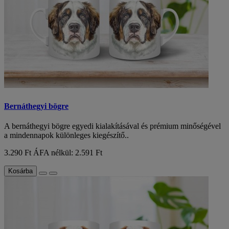
Bernáthegyi bögre
A bernáthegyi bögre egyedi kialakításával és prémium minőségével
a mindennapok különleges kiegészítő..
3.290 Ft
ÁFA nélkül: 2.591 Ft
Kosárba