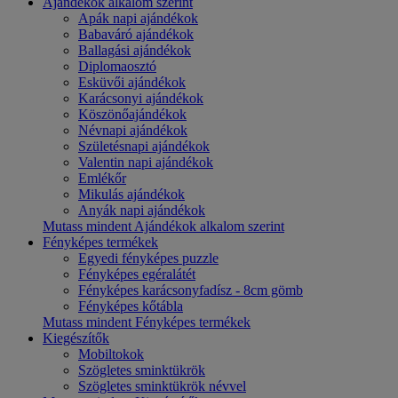
Ajándékok alkalom szerint
Apák napi ajándékok
Babaváró ajándékok
Ballagási ajándékok
Diplomaosztó
Esküvői ajándékok
Karácsonyi ajándékok
Köszönőajándékok
Névnapi ajándékok
Születésnapi ajándékok
Valentin napi ajándékok
Emlékőr
Mikulás ajándékok
Anyák napi ajándékok
Mutass mindent Ajándékok alkalom szerint
Fényképes termékek
Egyedi fényképes puzzle
Fényképes egéralátét
Fényképes karácsonyfadísz - 8cm gömb
Fényképes kőtábla
Mutass mindent Fényképes termékek
Kiegészítők
Mobiltokok
Szögletes sminktükrök
Szögletes sminktükrök névvel