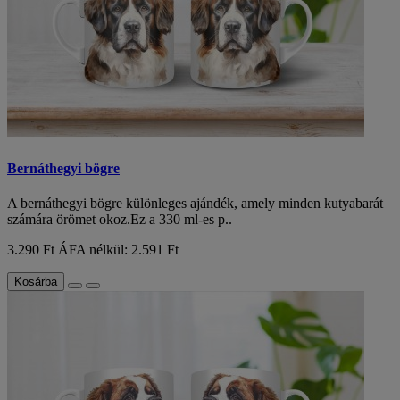
Bernáthegyi bögre
A bernáthegyi bögre különleges ajándék, amely minden kutyabarát
számára örömet okoz.Ez a 330 ml-es p..
3.290 Ft
ÁFA nélkül: 2.591 Ft
Kosárba