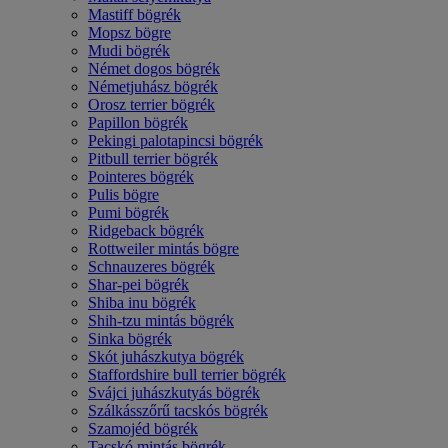
Mastiff bögrék
Mopsz bögre
Mudi bögrék
Német dogos bögrék
Németjuhász bögrék
Orosz terrier bögrék
Papillon bögrék
Pekingi palotapincsi bögrék
Pitbull terrier bögrék
Pointeres bögrék
Pulis bögre
Pumi bögrék
Ridgeback bögrék
Rottweiler mintás bögre
Schnauzeres bögrék
Shar-pei bögrék
Shiba inu bögrék
Shih-tzu mintás bögrék
Sinka bögrék
Skót juhászkutya bögrék
Staffordshire bull terrier bögrék
Svájci juhászkutyás bögrék
Szálkásszőrű tacskós bögrék
Szamojéd bögrék
Tacskó mintás bögrék