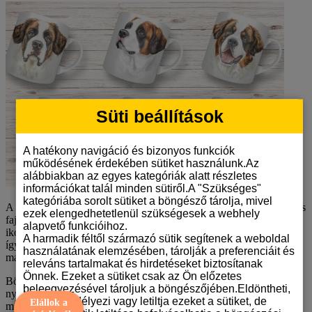
Süti beállítások
A hatékony navigáció és bizonyos funkciók
működésének érdekében sütiket használunk.Az
alábbiakban az egyes kategóriák alatt részletes
információkat talál minden sütiről.A "Szükséges"
kategóriába sorolt sütiket a böngésző tárolja, mivel
A
bernát­hegyi mintás bögrék
tökéletes ajándékok minden gazdi és
ezek elengedhetetlenül szükségesek a webhely
fajtarajongó számára, akik imádják ezt a barátságos, hűséges és
alapvető funkcióihoz.
ikonikus mentőkutyát.
Minden minta kizárólag nálunk érhető el
,
A harmadik féltől származó sütik segítenek a weboldal
így garantáltan egyedi és különleges bögrét vásárolhatsz, amely
használatának elemzésében, tárolják a preferenciáit és
máshol nem kapható.
releváns tartalmakat és hirdetéseket biztosítanak
Önnek. Ezeket a sütiket csak az Ön előzetes
Bögréink
prémium minőségű kerámiából készülnek
, tartós
beleegyezésével tároljuk a böngészőjében.Eldöntheti,
nyomtatással, amely biztosítja, hogy a színek hosszú távon élénkek
hogy engedélyezi vagy letiltja ezeket a sütiket, de
Elállok a
maradjanak.
Mosogatógép- és mikrohullámú sütő álló kivitelben