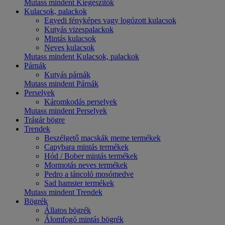
Mutass mindent Kiegészítők
Kulacsok, palackok
Egyedi fényképes vagy logózott kulacsok
Kutyás vizespalackok
Mintás kulacsok
Neves kulacsok
Mutass mindent Kulacsok, palackok
Párnák
Kutyás párnák
Mutass mindent Párnák
Perselyek
Káromkodás perselyek
Mutass mindent Perselyek
Trágár bögre
Trendek
Beszélgető macskák meme termékek
Capybara mintás termékek
Hód / Bober mintás termékek
Mormotás neves termékek
Pedro a táncoló mosómedve
Sad hamster termékek
Mutass mindent Trendek
Bögrék
Állatos bögrék
Álomfogó mintás bögrék