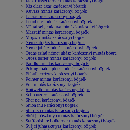
Jack Russel terrier mintás karácsonyi bögrék
Kis olasz agár karácsonyi bögrék
Kuvasz mintás karácsonyi bögrék
Labradoros karácsonyi bögrék
Leonbergi mintás karácsonyi bögrék
Máltai selyemkutya mintás karácsonyi bögrék
Masztiff mintás karácsonyi bögrék
Mopsz mintás karácsonyi bögre
Német dogos karácsonyi bögrék
Németjuhász mintás karácsonyi bögrék
Ordas színű németjuhász karácsonyi mintás bögre
Orosz terrier mintás karácsonyi bögrék
Papillon mintás karácsonyi bögrék
Pekingi palotapincsi mintás karácsonyi bögrék
Pitbull terrieres karácsonyi bögrék
Pointer mintás karácsonyi bögrék
Puli mintás karácsonyi bögrék
Rottweiler mintás karácsonyi bögre
Schnauzeres karácsonyi bögrék
Shar pei karácsonyi bögrék
Shiba inu karácsonyi bögrék
Shih-tzu mintás karácsonyi bögrék
Skót juhászkutya mintás karácsonyi bögrék
Staffordshire bullterrier mintás karácsonyi bögrék
Svájci juhászkutyás karácsonyi bögrék