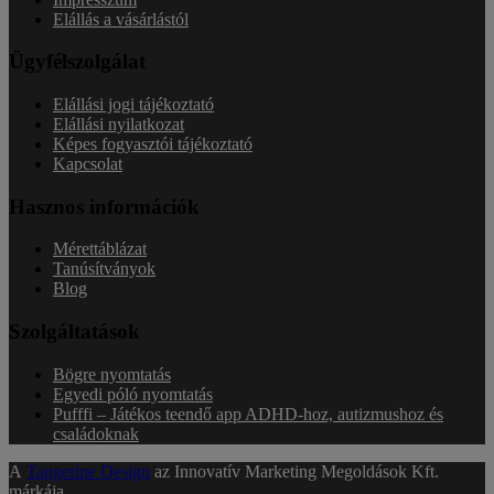
Elállás a vásárlástól
Ügyfélszolgálat
Elállási jogi tájékoztató
Elállási nyilatkozat
Képes fogyasztói tájékoztató
Kapcsolat
Hasznos információk
Mérettáblázat
Tanúsítványok
Blog
Szolgáltatások
Bögre nyomtatás
Egyedi póló nyomtatás
Pufffi – Játékos teendő app ADHD-hoz, autizmushoz és
családoknak
A
Tangerine Design
az Innovatív Marketing Megoldások Kft.
márkája.