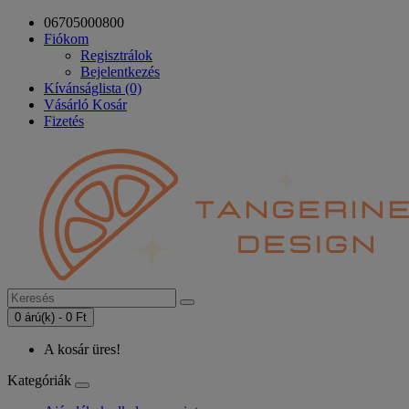
06705000800
Fiókom
Regisztrálok
Bejelentkezés
Kívánságlista (0)
Vásárló Kosár
Fizetés
0 árú(k) - 0 Ft
A kosár üres!
Kategóriák