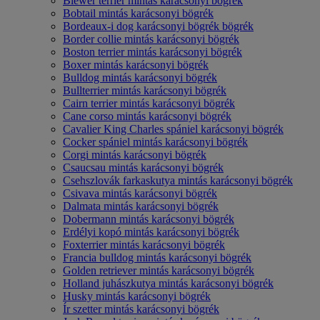
Biewer terrier mintás karácsonyi bögrék
Bobtail mintás karácsonyi bögrék
Bordeaux-i dog karácsonyi bögrék bögrék
Border collie mintás karácsonyi bögrék
Boston terrier mintás karácsonyi bögrék
Boxer mintás karácsonyi bögrék
Bulldog mintás karácsonyi bögrék
Bullterrier mintás karácsonyi bögrék
Cairn terrier mintás karácsonyi bögrék
Cane corso mintás karácsonyi bögrék
Cavalier King Charles spániel karácsonyi bögrék
Cocker spániel mintás karácsonyi bögrék
Corgi mintás karácsonyi bögrék
Csaucsau mintás karácsonyi bögrék
Csehszlovák farkaskutya mintás karácsonyi bögrék
Csivava mintás karácsonyi bögrék
Dalmata mintás karácsonyi bögrék
Dobermann mintás karácsonyi bögrék
Erdélyi kopó mintás karácsonyi bögrék
Foxterrier mintás karácsonyi bögrék
Francia bulldog mintás karácsonyi bögrék
Golden retriever mintás karácsonyi bögrék
Holland juhászkutya mintás karácsonyi bögrék
Husky mintás karácsonyi bögrék
Ír szetter mintás karácsonyi bögrék