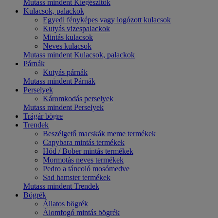
Mutass mindent Kiegészítők
Kulacsok, palackok
Egyedi fényképes vagy logózott kulacsok
Kutyás vizespalackok
Mintás kulacsok
Neves kulacsok
Mutass mindent Kulacsok, palackok
Párnák
Kutyás párnák
Mutass mindent Párnák
Perselyek
Káromkodás perselyek
Mutass mindent Perselyek
Trágár bögre
Trendek
Beszélgető macskák meme termékek
Capybara mintás termékek
Hód / Bober mintás termékek
Mormotás neves termékek
Pedro a táncoló mosómedve
Sad hamster termékek
Mutass mindent Trendek
Bögrék
Állatos bögrék
Álomfogó mintás bögrék