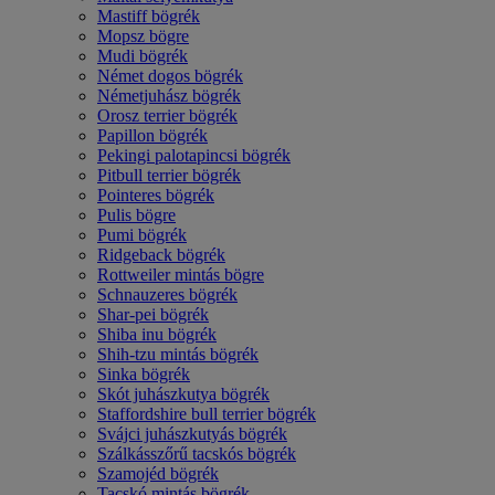
Mastiff bögrék
Mopsz bögre
Mudi bögrék
Német dogos bögrék
Németjuhász bögrék
Orosz terrier bögrék
Papillon bögrék
Pekingi palotapincsi bögrék
Pitbull terrier bögrék
Pointeres bögrék
Pulis bögre
Pumi bögrék
Ridgeback bögrék
Rottweiler mintás bögre
Schnauzeres bögrék
Shar-pei bögrék
Shiba inu bögrék
Shih-tzu mintás bögrék
Sinka bögrék
Skót juhászkutya bögrék
Staffordshire bull terrier bögrék
Svájci juhászkutyás bögrék
Szálkásszőrű tacskós bögrék
Szamojéd bögrék
Tacskó mintás bögrék