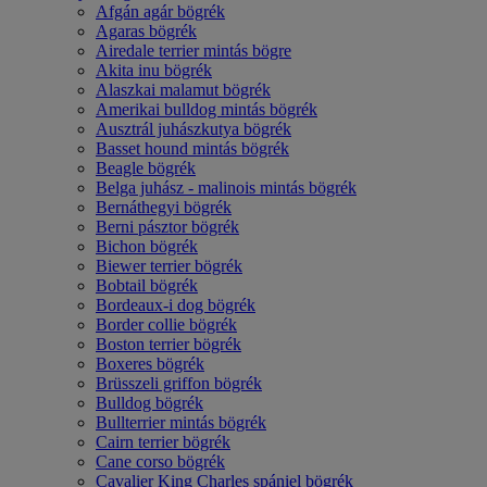
Afgán agár bögrék
Agaras bögrék
Airedale terrier mintás bögre
Akita inu bögrék
Alaszkai malamut bögrék
Amerikai bulldog mintás bögrék
Ausztrál juhászkutya bögrék
Basset hound mintás bögrék
Beagle bögrék
Belga juhász - malinois mintás bögrék
Bernáthegyi bögrék
Berni pásztor bögrék
Bichon bögrék
Biewer terrier bögrék
Bobtail bögrék
Bordeaux-i dog bögrék
Border collie bögrék
Boston terrier bögrék
Boxeres bögrék
Brüsszeli griffon bögrék
Bulldog bögrék
Bullterrier mintás bögrék
Cairn terrier bögrék
Cane corso bögrék
Cavalier King Charles spániel bögrék