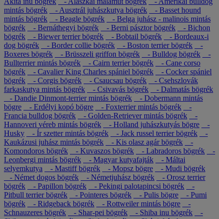
Akita inu bögrék
- Alaszkai malamut bögrék
- Amerikai bulldog
mintás bögrék
- Ausztrál juhászkutya bögrék
- Basset hound
mintás bögrék
- Beagle bögrék
- Belga juhász - malinois mintás
bögrék
- Bernáthegyi bögrék
- Berni pásztor bögrék
- Bichon
bögrék
- Biewer terrier bögrék
- Bobtail bögrék
- Bordeaux-i
dog bögrék
- Border collie bögrék
- Boston terrier bögrék
-
Boxeres bögrék
- Brüsszeli griffon bögrék
- Bulldog bögrék
-
Bullterrier mintás bögrék
- Cairn terrier bögrék
- Cane corso
bögrék
- Cavalier King Charles spániel bögrék
- Cocker spániel
bögrék
- Corgis bögrék
- Csaucsau bögrék
- Csehszlovák
farkaskutya mintás bögrék
- Csivavás bögrék
- Dalmatás bögrék
- Dandie Dinmont-terrier mintás bögrék
- Dobermann mintás
bögre
- Erdélyi kopó bögre
- Foxterrier mintás bögrék
-
Francia bulldog bögrék
- Golden-Retriever mintás bögrék
-
Hannoveri véreb mintás bögrék
- Holland juhászkutyás bögre
-
Husky
- Ír szetter mintás bögrék
- Jack russel terrier bögrék
-
Kaukázusi juhász mintás bögrék
- Kis olasz agár bögrék
-
Komondoros bögrék
- Kuvaszos bögrék
- Labradoros bögrék
-
Leonbergi mintás bögrék
- Magyar kutyafajták
- Máltai
selyemkutya
- Mastiff bögrék
- Mopsz bögre
- Mudi bögrék
- Német dogos bögrék
- Németjuhász bögrék
- Orosz terrier
bögrék
- Papillon bögrék
- Pekingi palotapincsi bögrék
-
Pitbull terrier bögrék
- Pointeres bögrék
- Pulis bögre
- Pumi
bögrék
- Ridgeback bögrék
- Rottweiler mintás bögre
-
Schnauzeres bögrék
- Shar-pei bögrék
- Shiba inu bögrék
-