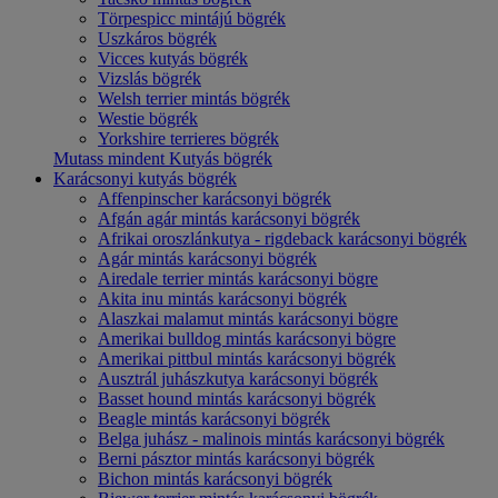
Törpespicc mintájú bögrék
Uszkáros bögrék
Vicces kutyás bögrék
Vizslás bögrék
Welsh terrier mintás bögrék
Westie bögrék
Yorkshire terrieres bögrék
Mutass mindent Kutyás bögrék
Karácsonyi kutyás bögrék
Affenpinscher karácsonyi bögrék
Afgán agár mintás karácsonyi bögrék
Afrikai oroszlánkutya - rigdeback karácsonyi bögrék
Agár mintás karácsonyi bögrék
Airedale terrier mintás karácsonyi bögre
Akita inu mintás karácsonyi bögrék
Alaszkai malamut mintás karácsonyi bögre
Amerikai bulldog mintás karácsonyi bögre
Amerikai pittbul mintás karácsonyi bögrék
Ausztrál juhászkutya karácsonyi bögrék
Basset hound mintás karácsonyi bögrék
Beagle mintás karácsonyi bögrék
Belga juhász - malinois mintás karácsonyi bögrék
Berni pásztor mintás karácsonyi bögrék
Bichon mintás karácsonyi bögrék