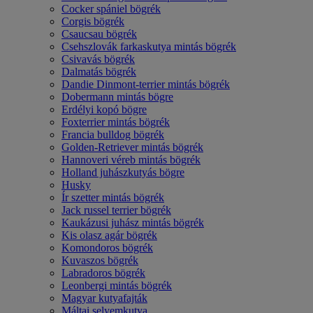
Cocker spániel bögrék
Corgis bögrék
Csaucsau bögrék
Csehszlovák farkaskutya mintás bögrék
Csivavás bögrék
Dalmatás bögrék
Dandie Dinmont-terrier mintás bögrék
Dobermann mintás bögre
Erdélyi kopó bögre
Foxterrier mintás bögrék
Francia bulldog bögrék
Golden-Retriever mintás bögrék
Hannoveri véreb mintás bögrék
Holland juhászkutyás bögre
Husky
Ír szetter mintás bögrék
Jack russel terrier bögrék
Kaukázusi juhász mintás bögrék
Kis olasz agár bögrék
Komondoros bögrék
Kuvaszos bögrék
Labradoros bögrék
Leonbergi mintás bögrék
Magyar kutyafajták
Máltai selyemkutya