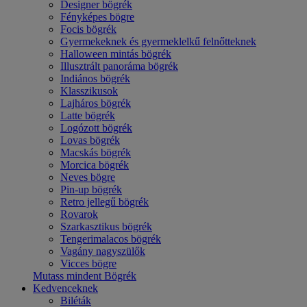
Designer bögrék
Fényképes bögre
Focis bögrék
Gyermekeknek és gyermeklelkű felnőtteknek
Halloween mintás bögrék
Illusztrált panoráma bögrék
Indiános bögrék
Klasszikusok
Lajháros bögrék
Latte bögrék
Logózott bögrék
Lovas bögrék
Macskás bögrék
Morcica bögrék
Neves bögre
Pin-up bögrék
Retro jellegű bögrék
Rovarok
Szarkasztikus bögrék
Tengerimalacos bögrék
Vagány nagyszülők
Vicces bögre
Mutass mindent Bögrék
Kedvenceknek
Biléták