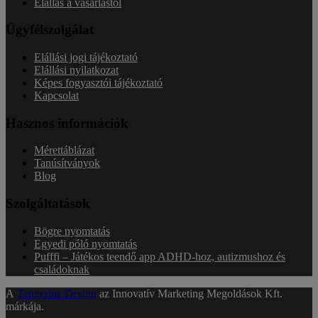
Elállás a vásárlástól
Ügyfélszolgálat
Elállási jogi tájékoztató
Elállási nyilatkozat
Képes fogyasztói tájékoztató
Kapcsolat
Hasznos információk
Mérettáblázat
Tanúsítványok
Blog
Szolgáltatások
Bögre nyomtatás
Egyedi póló nyomtatás
Pufffi – Játékos teendő app ADHD-hoz, autizmushoz és
családoknak
A
Tangerine Design
az Innovatív Marketing Megoldások Kft.
márkája.