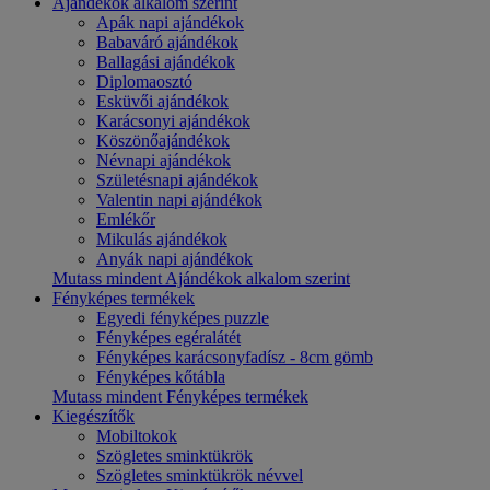
Ajándékok alkalom szerint
Apák napi ajándékok
Babaváró ajándékok
Ballagási ajándékok
Diplomaosztó
Esküvői ajándékok
Karácsonyi ajándékok
Köszönőajándékok
Névnapi ajándékok
Születésnapi ajándékok
Valentin napi ajándékok
Emlékőr
Mikulás ajándékok
Anyák napi ajándékok
Mutass mindent Ajándékok alkalom szerint
Fényképes termékek
Egyedi fényképes puzzle
Fényképes egéralátét
Fényképes karácsonyfadísz - 8cm gömb
Fényképes kőtábla
Mutass mindent Fényképes termékek
Kiegészítők
Mobiltokok
Szögletes sminktükrök
Szögletes sminktükrök névvel