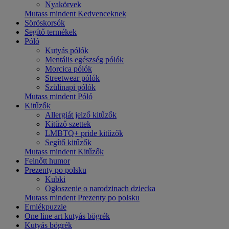
Nyakörvek
Mutass mindent Kedvenceknek
Söröskorsók
Segítő termékek
Póló
Kutyás pólók
Mentális egészség pólók
Morcica pólók
Streetwear pólók
Szülinapi pólók
Mutass mindent Póló
Kitűzők
Allergiát jelző kitűzők
Kitűző szettek
LMBTQ+ pride kitűzők
Segítő kitűzők
Mutass mindent Kitűzők
Felnőtt humor
Prezenty po polsku
Kubki
Ogłoszenie o narodzinach dziecka
Mutass mindent Prezenty po polsku
Emlékpuzzle
One line art kutyás bögrék
Kutyás bögrék