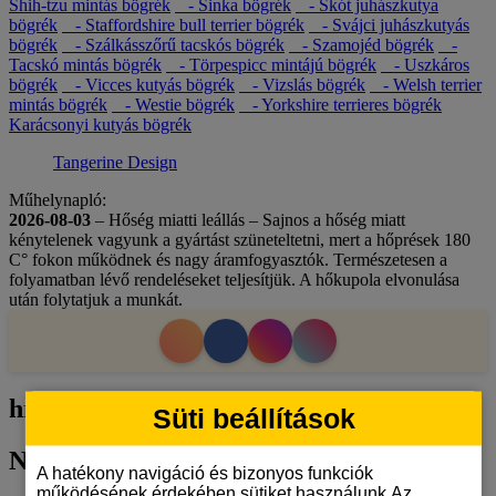
Shih-tzu mintás bögrék
- Sinka bögrék
- Skót juhászkutya
bögrék
- Staffordshire bull terrier bögrék
- Svájci juhászkutyás
bögrék
- Szálkásszőrű tacskós bögrék
- Szamojéd bögrék
-
Tacskó mintás bögrék
- Törpespicc mintájú bögrék
- Uszkáros
bögrék
- Vicces kutyás bögrék
- Vizslás bögrék
- Welsh terrier
mintás bögrék
- Westie bögrék
- Yorkshire terrieres bögrék
Karácsonyi kutyás bögrék
Tangerine Design
Műhelynapló:
2026-08-03
– Hőség miatti leállás – Sajnos a hőség miatt
kénytelenek vagyunk a gyártást szüneteltetni, mert a hőprések 180
C° fokon működnek és nagy áramfogyasztók. Természetesen a
folyamatban lévő rendeléseket teljesítjük. A hőkupola elvonulása
után folytatjuk a munkát.
hírlevél
Süti beállítások
Németjuhász bögrék
A hatékony navigáció és bizonyos funkciók
működésének érdekében sütiket használunk.Az