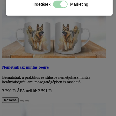
Hirdetések
Marketing
Németjuhász mintás bögre
Bemutatjuk a praktikus és stílusos németjuhász mintás
kerámiabögrét, ami mosogatógépben is mosható. ..
3.290 Ft
ÁFA nélkül: 2.591 Ft
Kosárba