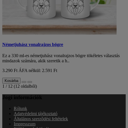
Németjuhász vonalrajzos bögre
Ez a 330 ml-es németjuhász vonalrajzos bögre tökéletes választás
mindazok számára, akik szeretik a h..
3.290 Ft
ÁFA nélkül: 2.591 Ft
Kosárba
1 / 12 (12 oldalból)
Jogi információk
Rólunk
Adatvédelmi tájékoztató
Általános szerződési feltételek
Impresszum