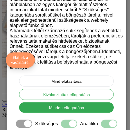
alábbiakban az egyes kategóriák alatt részletes
információkat talál minden sütiről.A "Szükséges"
kategóriába sorolt sütiket a böngésző tárolja, mivel
ezek elengedhetetlenül szükségesek a webhely
alapvető funkcióihoz.
A harmadik féltől származó sütik segítenek a weboldal
használatának elemzésében, tárolják a preferenciáit és
releváns tartalmakat és hirdetéseket biztosítanak
Önnek. Ezeket a sütiket csak az Ön előzetes
beleegyezésével tároljuk a böngészőjében.Eldöntheti,
hogy engedélyezi vagy letiltja ezeket a sütiket, de
Elállok a
bizonyos sütik letiltása befolyásolhatja a böngészési
vásárlástól
élményt.
Mind elutasítása
Kiválasztottak elfogadása
Összehasonlítás (0)
Minden elfogadása
Rendezés:
Mutat:
Szükséges
Analitika