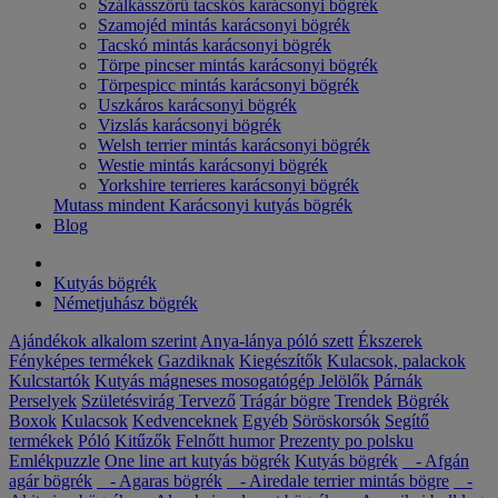
Szálkásszőrű tacskós karácsonyi bögrék
Szamojéd mintás karácsonyi bögrék
Tacskó mintás karácsonyi bögrék
Törpe pincser mintás karácsonyi bögrék
Törpespicc mintás karácsonyi bögrék
Uszkáros karácsonyi bögrék
Vizslás karácsonyi bögrék
Welsh terrier mintás karácsonyi bögrék
Westie mintás karácsonyi bögrék
Yorkshire terrieres karácsonyi bögrék
Mutass mindent Karácsonyi kutyás bögrék
Blog
Kutyás bögrék
Németjuhász bögrék
Ajándékok alkalom szerint
Anya-lánya póló szett
Ékszerek
Fényképes termékek
Gazdiknak
Kiegészítők
Kulacsok, palackok
Kulcstartók
Kutyás mágneses mosogatógép Jelölők
Párnák
Perselyek
Születésvirág
Tervező
Trágár bögre
Trendek
Bögrék
Boxok
Kulacsok
Kedvenceknek
Egyéb
Söröskorsók
Segítő
termékek
Póló
Kitűzők
Felnőtt humor
Prezenty po polsku
Emlékpuzzle
One line art kutyás bögrék
Kutyás bögrék
- Afgán
agár bögrék
- Agaras bögrék
- Airedale terrier mintás bögre
-