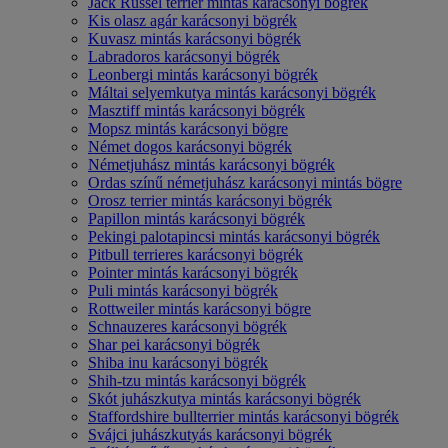
Jack Russel terrier mintás karácsonyi bögrék
Kis olasz agár karácsonyi bögrék
Kuvasz mintás karácsonyi bögrék
Labradoros karácsonyi bögrék
Leonbergi mintás karácsonyi bögrék
Máltai selyemkutya mintás karácsonyi bögrék
Masztiff mintás karácsonyi bögrék
Mopsz mintás karácsonyi bögre
Német dogos karácsonyi bögrék
Németjuhász mintás karácsonyi bögrék
Ordas színű németjuhász karácsonyi mintás bögre
Orosz terrier mintás karácsonyi bögrék
Papillon mintás karácsonyi bögrék
Pekingi palotapincsi mintás karácsonyi bögrék
Pitbull terrieres karácsonyi bögrék
Pointer mintás karácsonyi bögrék
Puli mintás karácsonyi bögrék
Rottweiler mintás karácsonyi bögre
Schnauzeres karácsonyi bögrék
Shar pei karácsonyi bögrék
Shiba inu karácsonyi bögrék
Shih-tzu mintás karácsonyi bögrék
Skót juhászkutya mintás karácsonyi bögrék
Staffordshire bullterrier mintás karácsonyi bögrék
Svájci juhászkutyás karácsonyi bögrék