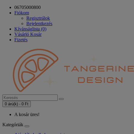
06705000800
Fiókom
Regisztrálok
Bejelentkezés
Kívánságlista (0)
Vásárló Kosár
Fizetés
0 árú(k) - 0 Ft
A kosár üres!
Kategóriák