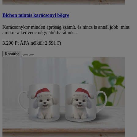
Bichon mintás karácsonyi bögre
Karácsonykor minden apróság számít, és nincs is annál jobb, mint
amikor a kedvenc négylábú barátunk ..
3.290 Ft
ÁFA nélkül: 2.591 Ft
Kosárba