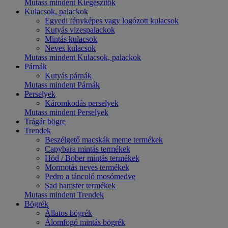
Mutass mindent Kiegészítők
Kulacsok, palackok
Egyedi fényképes vagy logózott kulacsok
Kutyás vizespalackok
Mintás kulacsok
Neves kulacsok
Mutass mindent Kulacsok, palackok
Párnák
Kutyás párnák
Mutass mindent Párnák
Perselyek
Káromkodás perselyek
Mutass mindent Perselyek
Trágár bögre
Trendek
Beszélgető macskák meme termékek
Capybara mintás termékek
Hód / Bober mintás termékek
Mormotás neves termékek
Pedro a táncoló mosómedve
Sad hamster termékek
Mutass mindent Trendek
Bögrék
Állatos bögrék
Álomfogó mintás bögrék