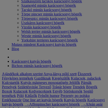
Szálkásszőrű tacskós karácsonyi bögrék
Szamojéd mintás karácsonyi bögrék
Tacskó mintás karácsonyi bögrék
Törpe pincser mintás karácsonyi bögrék
Törpespicc mintás karácsonyi bögrék
Uszkáros karácsonyi bögrék
Vizslás karácsonyi bögrék
Welsh terrier mintás karácsonyi bögrék
Westie mintás karácsonyi bögrék
Yorkshire terrieres karácsonyi bögrék
Mutass mindent Karácsonyi kutyás bögrék
Blog
Karácsonyi kutyás bögrék
Bichon mintás karácsonyi bögrék
Ajándékok alkalom szerint
Anya-lánya póló szett
Ékszerek
Fényképes termékek
Gazdiknak
Kiegészítők
Kulacsok, palackok
Kulcstartók
Kutyás mágneses mosogatógép Jelölők
Párnák
Perselyek
Születésvirág
Tervező
Trágár bögre
Trendek
Bögrék
Boxok
Kulacsok
Kedvenceknek
Egyéb
Söröskorsók
Segítő
termékek
Póló
Kitűzők
Felnőtt humor
Prezenty po polsku
Emlékpuzzle
One line art kutyás bögrék
Kutyás bögrék
Karácsonyi
kutyás bögrék
- Affenpinscher karácsonyi bögrék
- Afgán agár