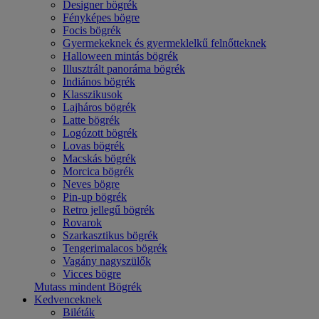
Designer bögrék
Fényképes bögre
Focis bögrék
Gyermekeknek és gyermeklelkű felnőtteknek
Halloween mintás bögrék
Illusztrált panoráma bögrék
Indiános bögrék
Klasszikusok
Lajháros bögrék
Latte bögrék
Logózott bögrék
Lovas bögrék
Macskás bögrék
Morcica bögrék
Neves bögre
Pin-up bögrék
Retro jellegű bögrék
Rovarok
Szarkasztikus bögrék
Tengerimalacos bögrék
Vagány nagyszülők
Vicces bögre
Mutass mindent Bögrék
Kedvenceknek
Biléták