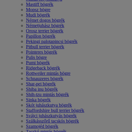
Mastiff bögrék
Mopsz bögre
Mudi bögrék
Német dogos bögrék
Németjuhász bögrék
Orosz terrier bögrék
Papillon bögrék
Pekingi palotapincsi bögrék
Pitbull terrier bögrék
Pointeres bögrék
Pulis bögre
Pumi bögrék
Ridgeback bögrék
Rottweiler mintás bögre
Schnauzeres bögrék
Shar-pei bögrék
Shiba inu bögrék
Shih-tzu mintás bögrék
Sinka bögrék
Skót juhászkutya bögrék
Staffordshire bull terrier bögrék
Svájci juhászkutyás bögrék
Szálkásszőrű tacskós bögrék
Szamojéd bögrék
Tacskó mintás bögrék