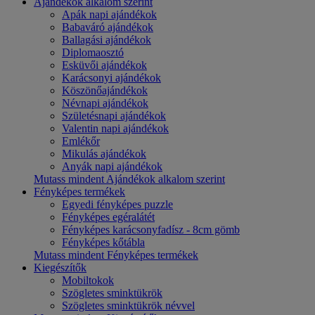
Ajándékok alkalom szerint
Apák napi ajándékok
Babaváró ajándékok
Ballagási ajándékok
Diplomaosztó
Esküvői ajándékok
Karácsonyi ajándékok
Köszönőajándékok
Névnapi ajándékok
Születésnapi ajándékok
Valentin napi ajándékok
Emlékőr
Mikulás ajándékok
Anyák napi ajándékok
Mutass mindent Ajándékok alkalom szerint
Fényképes termékek
Egyedi fényképes puzzle
Fényképes egéralátét
Fényképes karácsonyfadísz - 8cm gömb
Fényképes kőtábla
Mutass mindent Fényképes termékek
Kiegészítők
Mobiltokok
Szögletes sminktükrök
Szögletes sminktükrök névvel