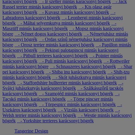
karácsonyi bögrék
- Ír szetter mintás karácsonyi bögrék
- Jack
Russel terrier mintás karácsonyi bögrék
- Kis olasz agár
karácsonyi bögrék
- Kuvasz mintás karácsonyi bögrék
-
Labradoros karácsonyi bögrék
- Leonbergi mintás karácsonyi
bögrék
- Máltai selyemkutya mintás karácsonyi bögrék
-
Masztiff mintás karácsonyi bögrék
- Mopsz mintás karácsonyi
bögre
- Német dogos karácsonyi bögrék
- Németjuhász mintás
karácsonyi bögrék
- Ordas színű németjuhász karácsonyi mintás
bögre
- Orosz terrier mintás karácsonyi bögrék
- Papillon mintás
karácsonyi bögrék
- Pekingi palotapincsi mintás karácsonyi
bögrék
- Pitbull terrieres karácsonyi bögrék
- Pointer mintás
karácsonyi bögrék
- Puli mintás karácsonyi bögrék
- Rottweiler
mintás karácsonyi bögre
- Schnauzeres karácsonyi bögrék
- Shar
pei karácsonyi bögrék
- Shiba inu karácsonyi bögrék
- Shih-tzu
mintás karácsonyi bögrék
- Skót juhászkutya mintás karácsonyi
bögrék
- Staffordshire bullterrier mintás karácsonyi bögrék
-
Svájci juhászkutyás karácsonyi bögrék
- Szálkásszőrű tacskós
karácsonyi bögrék
- Szamojéd mintás karácsonyi bögrék
-
Tacskó mintás karácsonyi bögrék
- Törpe pincser mintás
karácsonyi bögrék
- Törpespicc mintás karácsonyi bögrék
-
Uszkáros karácsonyi bögrék
- Vizslás karácsonyi bögrék
-
Welsh terrier mintás karácsonyi bögrék
- Westie mintás karácsonyi
bögrék
- Yorkshire terrieres karácsonyi bögrék
Tangerine Design