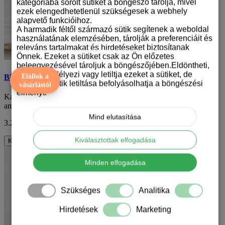
kategóriába sorolt sütiket a böngésző tárolja, mivel
ezek elengedhetetlenül szükségesek a webhely
alapvető funkcióihoz.
A harmadik féltől származó sütik segítenek a weboldal
használatának elemzésében, tárolják a preferenciáit és
releváns tartalmakat és hirdetéseket biztosítanak
Önnek. Ezeket a sütiket csak az Ön előzetes
beleegyezésével tároljuk a böngészőjében.Eldöntheti,
hogy engedélyezi vagy letiltja ezeket a sütiket, de
Elállok a
Bichon mintás karácsonyi bögre
bizonyos sütik letiltása befolyásolhatja a böngészési
vásárlástól
élményt.
Karácsonykor minden apróság számít, és nincs is annál jobb, mint
amikor a kedvenc négylábú barátunk ..
Mind elutasítása
3.290 Ft
ÁFA nélkül: 2.591 Ft
Kiválasztottak elfogadása
Kosárba
Minden elfogadása
Szükséges
Analitika
Hirdetések
Marketing