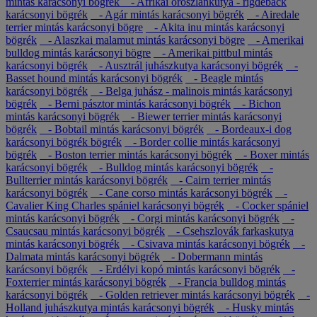
mintás karácsonyi bögrék
- Afrikai oroszlánkutya - rigdeback
karácsonyi bögrék
- Agár mintás karácsonyi bögrék
- Airedale
terrier mintás karácsonyi bögre
- Akita inu mintás karácsonyi
bögrék
- Alaszkai malamut mintás karácsonyi bögre
- Amerikai
bulldog mintás karácsonyi bögre
- Amerikai pittbul mintás
karácsonyi bögrék
- Ausztrál juhászkutya karácsonyi bögrék
-
Basset hound mintás karácsonyi bögrék
- Beagle mintás
karácsonyi bögrék
- Belga juhász - malinois mintás karácsonyi
bögrék
- Berni pásztor mintás karácsonyi bögrék
- Bichon
mintás karácsonyi bögrék
- Biewer terrier mintás karácsonyi
bögrék
- Bobtail mintás karácsonyi bögrék
- Bordeaux-i dog
karácsonyi bögrék bögrék
- Border collie mintás karácsonyi
bögrék
- Boston terrier mintás karácsonyi bögrék
- Boxer mintás
karácsonyi bögrék
- Bulldog mintás karácsonyi bögrék
-
Bullterrier mintás karácsonyi bögrék
- Cairn terrier mintás
karácsonyi bögrék
- Cane corso mintás karácsonyi bögrék
-
Cavalier King Charles spániel karácsonyi bögrék
- Cocker spániel
mintás karácsonyi bögrék
- Corgi mintás karácsonyi bögrék
-
Csaucsau mintás karácsonyi bögrék
- Csehszlovák farkaskutya
mintás karácsonyi bögrék
- Csivava mintás karácsonyi bögrék
-
Dalmata mintás karácsonyi bögrék
- Dobermann mintás
karácsonyi bögrék
- Erdélyi kopó mintás karácsonyi bögrék
-
Foxterrier mintás karácsonyi bögrék
- Francia bulldog mintás
karácsonyi bögrék
- Golden retriever mintás karácsonyi bögrék
-
Holland juhászkutya mintás karácsonyi bögrék
- Husky mintás