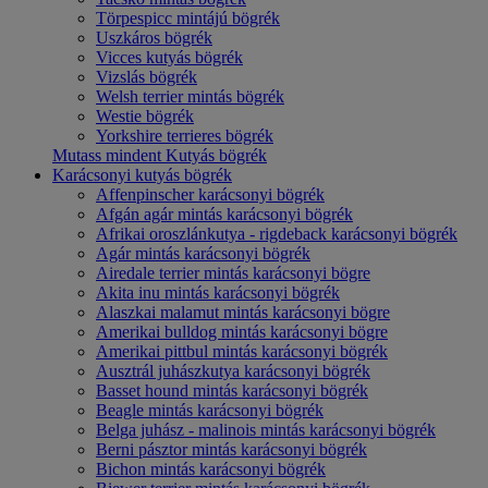
Törpespicc mintájú bögrék
Uszkáros bögrék
Vicces kutyás bögrék
Vizslás bögrék
Welsh terrier mintás bögrék
Westie bögrék
Yorkshire terrieres bögrék
Mutass mindent Kutyás bögrék
Karácsonyi kutyás bögrék
Affenpinscher karácsonyi bögrék
Afgán agár mintás karácsonyi bögrék
Afrikai oroszlánkutya - rigdeback karácsonyi bögrék
Agár mintás karácsonyi bögrék
Airedale terrier mintás karácsonyi bögre
Akita inu mintás karácsonyi bögrék
Alaszkai malamut mintás karácsonyi bögre
Amerikai bulldog mintás karácsonyi bögre
Amerikai pittbul mintás karácsonyi bögrék
Ausztrál juhászkutya karácsonyi bögrék
Basset hound mintás karácsonyi bögrék
Beagle mintás karácsonyi bögrék
Belga juhász - malinois mintás karácsonyi bögrék
Berni pásztor mintás karácsonyi bögrék
Bichon mintás karácsonyi bögrék