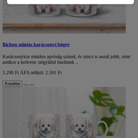
Bichon mintás karácsonyi bögre
Karácsonykor minden apróság számít, és nincs is annál jobb, mint
amikor a kedvenc négylábú barátunk ..
3.290 Ft
ÁFA nélkül: 2.591 Ft
Kosárba