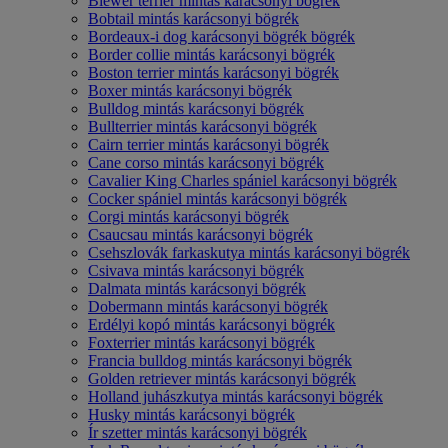
Biewer terrier mintás karácsonyi bögrék
Bobtail mintás karácsonyi bögrék
Bordeaux-i dog karácsonyi bögrék bögrék
Border collie mintás karácsonyi bögrék
Boston terrier mintás karácsonyi bögrék
Boxer mintás karácsonyi bögrék
Bulldog mintás karácsonyi bögrék
Bullterrier mintás karácsonyi bögrék
Cairn terrier mintás karácsonyi bögrék
Cane corso mintás karácsonyi bögrék
Cavalier King Charles spániel karácsonyi bögrék
Cocker spániel mintás karácsonyi bögrék
Corgi mintás karácsonyi bögrék
Csaucsau mintás karácsonyi bögrék
Csehszlovák farkaskutya mintás karácsonyi bögrék
Csivava mintás karácsonyi bögrék
Dalmata mintás karácsonyi bögrék
Dobermann mintás karácsonyi bögrék
Erdélyi kopó mintás karácsonyi bögrék
Foxterrier mintás karácsonyi bögrék
Francia bulldog mintás karácsonyi bögrék
Golden retriever mintás karácsonyi bögrék
Holland juhászkutya mintás karácsonyi bögrék
Husky mintás karácsonyi bögrék
Ír szetter mintás karácsonyi bögrék