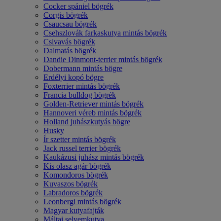
Cocker spániel bögrék
Corgis bögrék
Csaucsau bögrék
Csehszlovák farkaskutya mintás bögrék
Csivavás bögrék
Dalmatás bögrék
Dandie Dinmont-terrier mintás bögrék
Dobermann mintás bögre
Erdélyi kopó bögre
Foxterrier mintás bögrék
Francia bulldog bögrék
Golden-Retriever mintás bögrék
Hannoveri véreb mintás bögrék
Holland juhászkutyás bögre
Husky
Ír szetter mintás bögrék
Jack russel terrier bögrék
Kaukázusi juhász mintás bögrék
Kis olasz agár bögrék
Komondoros bögrék
Kuvaszos bögrék
Labradoros bögrék
Leonbergi mintás bögrék
Magyar kutyafajták
Máltai selyemkutya