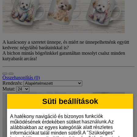
A karácsony a szeretet ünnepe, és miért ne ünnepelhetnénk együtt
kedvenc négylábú barátainkkal is?
A bichon mintás bögréinkkel garantáltan mosolyt csalsz minden
kutyabarát arcára!
Összehasonlítás (0)
Rendezés:
Mutat:
Süti beállítások
A hatékony navigáció és bizonyos funkciók
működésének érdekében sütiket használunk.Az
alábbiakban az egyes kategóriák alatt részletes
információkat talál minden sütiről.A "Szükséges"