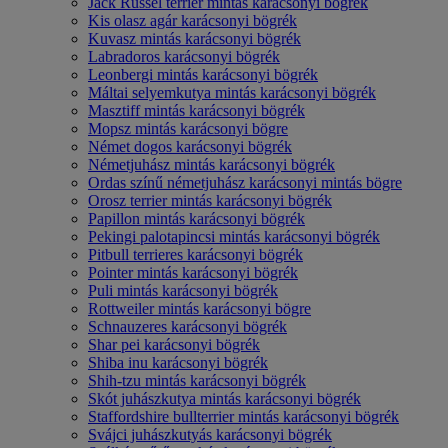
Jack Russel terrier mintás karácsonyi bögrék
Kis olasz agár karácsonyi bögrék
Kuvasz mintás karácsonyi bögrék
Labradoros karácsonyi bögrék
Leonbergi mintás karácsonyi bögrék
Máltai selyemkutya mintás karácsonyi bögrék
Masztiff mintás karácsonyi bögrék
Mopsz mintás karácsonyi bögre
Német dogos karácsonyi bögrék
Németjuhász mintás karácsonyi bögrék
Ordas színű németjuhász karácsonyi mintás bögre
Orosz terrier mintás karácsonyi bögrék
Papillon mintás karácsonyi bögrék
Pekingi palotapincsi mintás karácsonyi bögrék
Pitbull terrieres karácsonyi bögrék
Pointer mintás karácsonyi bögrék
Puli mintás karácsonyi bögrék
Rottweiler mintás karácsonyi bögre
Schnauzeres karácsonyi bögrék
Shar pei karácsonyi bögrék
Shiba inu karácsonyi bögrék
Shih-tzu mintás karácsonyi bögrék
Skót juhászkutya mintás karácsonyi bögrék
Staffordshire bullterrier mintás karácsonyi bögrék
Svájci juhászkutyás karácsonyi bögrék