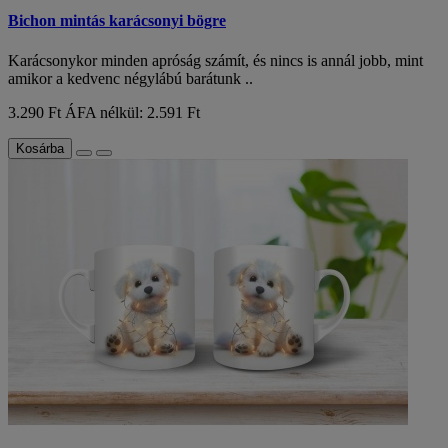
Bichon mintás karácsonyi bögre
Karácsonykor minden apróság számít, és nincs is annál jobb, mint
amikor a kedvenc négylábú barátunk ..
3.290 Ft
ÁFA nélkül: 2.591 Ft
Kosárba