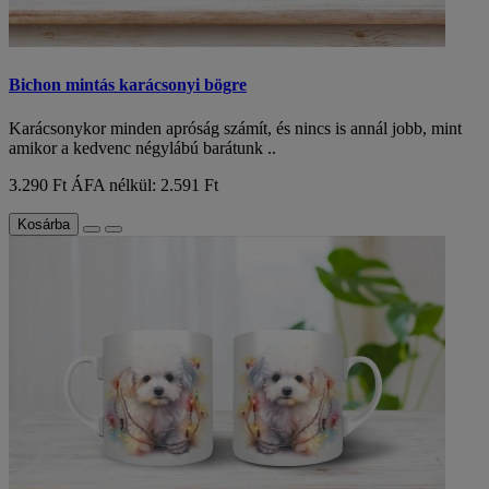
Bichon mintás karácsonyi bögre
Karácsonykor minden apróság számít, és nincs is annál jobb, mint
amikor a kedvenc négylábú barátunk ..
3.290 Ft
ÁFA nélkül: 2.591 Ft
Kosárba