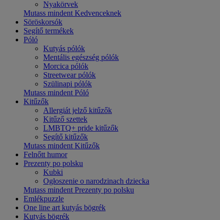
Nyakörvek
Mutass mindent Kedvenceknek
Söröskorsók
Segítő termékek
Póló
Kutyás pólók
Mentális egészség pólók
Morcica pólók
Streetwear pólók
Szülinapi pólók
Mutass mindent Póló
Kitűzők
Allergiát jelző kitűzők
Kitűző szettek
LMBTQ+ pride kitűzők
Segítő kitűzők
Mutass mindent Kitűzők
Felnőtt humor
Prezenty po polsku
Kubki
Ogłoszenie o narodzinach dziecka
Mutass mindent Prezenty po polsku
Emlékpuzzle
One line art kutyás bögrék
Kutyás bögrék