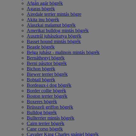
Afgán agár bögrék
Agaras bögrék
Airedale terrier mintás bögre
Akita inu bögrék
Alaszkai malamut bögrék
Amerikai bulldog mintás bögrék
Ausztrál juhászkutya bögrék
Basset hound mintás bögrék
Beagle bögrék
Belga juhász - malinois mintás bögrék
Bernáthegyi bögrék
Berni pásztor bögrék
Bichon bögrék
Biewer terrier bögrék
Bobtail bögrék
Bordeaux-i dog bögrék
Border collie bögrék
Boston terrier bögrék
Boxeres bögrék
Brüsszeli griffon bögrék
Bulldog bögrék
Bullterrier mintás bögrék
Cairn terrier bögrék
Cane corso bögrék
Cavalier King Charles spániel bögrék