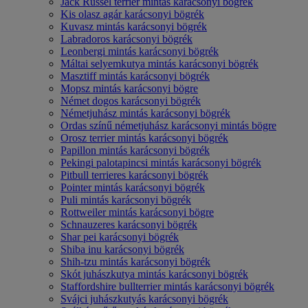
Jack Russel terrier mintás karácsonyi bögrék
Kis olasz agár karácsonyi bögrék
Kuvasz mintás karácsonyi bögrék
Labradoros karácsonyi bögrék
Leonbergi mintás karácsonyi bögrék
Máltai selyemkutya mintás karácsonyi bögrék
Masztiff mintás karácsonyi bögrék
Mopsz mintás karácsonyi bögre
Német dogos karácsonyi bögrék
Németjuhász mintás karácsonyi bögrék
Ordas színű németjuhász karácsonyi mintás bögre
Orosz terrier mintás karácsonyi bögrék
Papillon mintás karácsonyi bögrék
Pekingi palotapincsi mintás karácsonyi bögrék
Pitbull terrieres karácsonyi bögrék
Pointer mintás karácsonyi bögrék
Puli mintás karácsonyi bögrék
Rottweiler mintás karácsonyi bögre
Schnauzeres karácsonyi bögrék
Shar pei karácsonyi bögrék
Shiba inu karácsonyi bögrék
Shih-tzu mintás karácsonyi bögrék
Skót juhászkutya mintás karácsonyi bögrék
Staffordshire bullterrier mintás karácsonyi bögrék
Svájci juhászkutyás karácsonyi bögrék