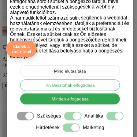
kategóriába sorolt sütiket a böngésző tárolja, mivel
ezek elengedhetetlenül szükségesek a webhely
alapvető funkcióihoz.
A harmadik féltől származó sütik segítenek a weboldal
használatának elemzésében, tárolják a preferenciáit és
releváns tartalmakat és hirdetéseket biztosítanak
Önnek. Ezeket a sütiket csak az Ön előzetes
beleegyezésével tároljuk a böngészőjében.Eldöntheti,
hogy engedélyezi vagy letiltja ezeket a sütiket, de
Elállok a
Cocker spániel mintás karácsonyi bögre
bizonyos sütik letiltása befolyásolhatja a böngészési
vásárlástól
élményt.
Az ünnepek közeledtével sokan keresnek olyan különleges
ajándékokat, amelyek nem csak praktikusak, h..
Mind elutasítása
3.290 Ft
ÁFA nélkül: 2.591 Ft
Kiválasztottak elfogadása
Kosárba
Minden elfogadása
Szükséges
Analitika
Hirdetések
Marketing