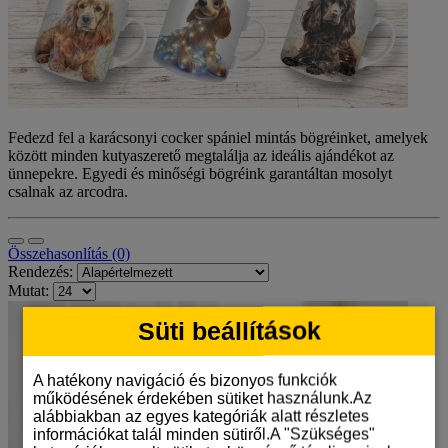
Fedezd fel a karácsonyi cocker spániel mintás bögréinket, amelyek
között minden kutyaszerető megtalálja az ideális ajándékot az
ünnepekre. Egyedi és minőségi bögréink garantáltan mosolyt
csalnak az arcodra.
Összehasonlítás (0)
Rendezés:
Mutat:
Süti beállítások
A hatékony navigáció és bizonyos funkciók
működésének érdekében sütiket használunk.Az
alábbiakban az egyes kategóriák alatt részletes
információkat talál minden sütiről.A "Szükséges"