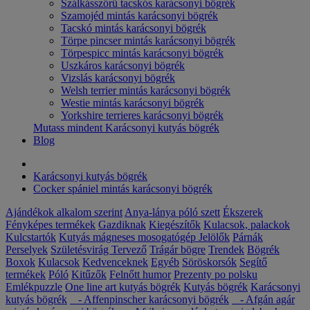
Szálkásszőrű tacskós karácsonyi bögrék
Szamojéd mintás karácsonyi bögrék
Tacskó mintás karácsonyi bögrék
Törpe pincser mintás karácsonyi bögrék
Törpespicc mintás karácsonyi bögrék
Uszkáros karácsonyi bögrék
Vizslás karácsonyi bögrék
Welsh terrier mintás karácsonyi bögrék
Westie mintás karácsonyi bögrék
Yorkshire terrieres karácsonyi bögrék
Mutass mindent Karácsonyi kutyás bögrék
Blog
Karácsonyi kutyás bögrék
Cocker spániel mintás karácsonyi bögrék
Ajándékok alkalom szerint
Anya-lánya póló szett
Ékszerek
Fényképes termékek
Gazdiknak
Kiegészítők
Kulacsok, palackok
Kulcstartók
Kutyás mágneses mosogatógép Jelölők
Párnák
Perselyek
Születésvirág
Tervező
Trágár bögre
Trendek
Bögrék
Boxok
Kulacsok
Kedvenceknek
Egyéb
Söröskorsók
Segítő
termékek
Póló
Kitűzők
Felnőtt humor
Prezenty po polsku
Emlékpuzzle
One line art kutyás bögrék
Kutyás bögrék
Karácsonyi
kutyás bögrék
- Affenpinscher karácsonyi bögrék
- Afgán agár