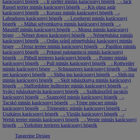
karácsonyi bögrék
- Ír szetter mintás karácsonyi bögrék
- Jack
Russel terrier mintás karácsonyi bögrék
- Kis olasz agár
karácsonyi bögrék
- Kuvasz mintás karácsonyi bögrék
-
Labradoros karácsonyi bögrék
- Leonbergi mintás karácsonyi
bögrék
- Máltai selyemkutya mintás karácsonyi bögrék
-
Masztiff mintás karácsonyi bögrék
- Mopsz mintás karácsonyi
bögre
- Német dogos karácsonyi bögrék
- Németjuhász mintás
karácsonyi bögrék
- Ordas színű németjuhász karácsonyi mintás
bögre
- Orosz terrier mintás karácsonyi bögrék
- Papillon mintás
karácsonyi bögrék
- Pekingi palotapincsi mintás karácsonyi
bögrék
- Pitbull terrieres karácsonyi bögrék
- Pointer mintás
karácsonyi bögrék
- Puli mintás karácsonyi bögrék
- Rottweiler
mintás karácsonyi bögre
- Schnauzeres karácsonyi bögrék
- Shar
pei karácsonyi bögrék
- Shiba inu karácsonyi bögrék
- Shih-tzu
mintás karácsonyi bögrék
- Skót juhászkutya mintás karácsonyi
bögrék
- Staffordshire bullterrier mintás karácsonyi bögrék
-
Svájci juhászkutyás karácsonyi bögrék
- Szálkásszőrű tacskós
karácsonyi bögrék
- Szamojéd mintás karácsonyi bögrék
-
Tacskó mintás karácsonyi bögrék
- Törpe pincser mintás
karácsonyi bögrék
- Törpespicc mintás karácsonyi bögrék
-
Uszkáros karácsonyi bögrék
- Vizslás karácsonyi bögrék
-
Welsh terrier mintás karácsonyi bögrék
- Westie mintás karácsonyi
bögrék
- Yorkshire terrieres karácsonyi bögrék
Tangerine Design