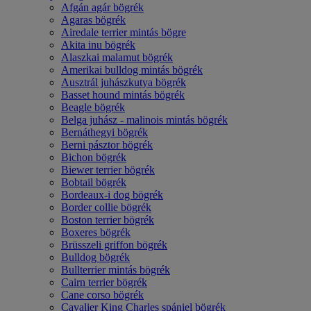
Afgán agár bögrék
Agaras bögrék
Airedale terrier mintás bögre
Akita inu bögrék
Alaszkai malamut bögrék
Amerikai bulldog mintás bögrék
Ausztrál juhászkutya bögrék
Basset hound mintás bögrék
Beagle bögrék
Belga juhász - malinois mintás bögrék
Bernáthegyi bögrék
Berni pásztor bögrék
Bichon bögrék
Biewer terrier bögrék
Bobtail bögrék
Bordeaux-i dog bögrék
Border collie bögrék
Boston terrier bögrék
Boxeres bögrék
Brüsszeli griffon bögrék
Bulldog bögrék
Bullterrier mintás bögrék
Cairn terrier bögrék
Cane corso bögrék
Cavalier King Charles spániel bögrék