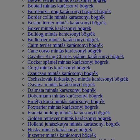
Biewer terrier mintás karácsonyi bögrék
Bobtail mintás karácsonyi bögrék
Bordeaux-i dog karácsonyi bögrék bögrék
Border collie mintás karácsonyi bögrék
Boston terrier mintás karácsonyi bögrék
Boxer mintás karácsonyi bögrék
Bulldog mintás karácsonyi bögrék
Bullterrier mintás karácsonyi bögrék
Cairn terrier mintás karácsonyi bögrék
Cane corso mintás karácsonyi bögrék
Cavalier King Charles spániel karácsonyi bögrék
Cocker spániel mintás karácsonyi bögrék
Corgi mintás karácsonyi bögrék
Csaucsau mintás karácsonyi bögrék
Csehszlovák farkaskutya mintás karácsonyi bögrék
Csivava mintás karácsonyi bögrék
Dalmata mintás karácsonyi bögrék
Dobermann mintás karácsonyi bögrék
Erdélyi kopó mintás karácsonyi bögrék
Foxterrier mintás karácsonyi bögrék
Francia bulldog mintás karácsonyi bögrék
Golden retriever mintás karácsonyi bögrék
Holland juhászkutya mintás karácsonyi bögrék
Husky mintás karácsonyi bögrék
Ír szetter mintás karácsonyi bögrék