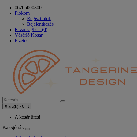
06705000800
Fiókom
Regisztrálok
Bejelentkezés
Kívánságlista (0)
Vásárló Kosár
Fizetés
0 árú(k) - 0 Ft
A kosár üres!
Kategóriák