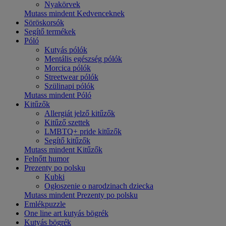
Nyakörvek
Mutass mindent Kedvenceknek
Söröskorsók
Segítő termékek
Póló
Kutyás pólók
Mentális egészség pólók
Morcica pólók
Streetwear pólók
Szülinapi pólók
Mutass mindent Póló
Kitűzők
Allergiát jelző kitűzők
Kitűző szettek
LMBTQ+ pride kitűzők
Segítő kitűzők
Mutass mindent Kitűzők
Felnőtt humor
Prezenty po polsku
Kubki
Ogłoszenie o narodzinach dziecka
Mutass mindent Prezenty po polsku
Emlékpuzzle
One line art kutyás bögrék
Kutyás bögrék