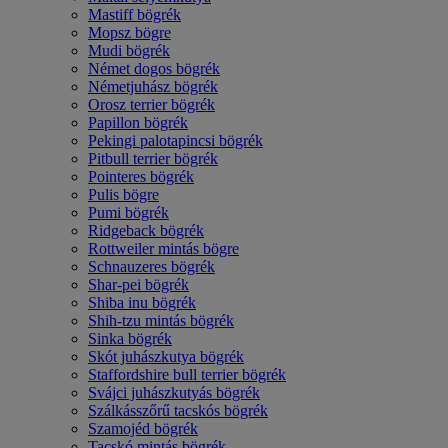
Mastiff bögrék
Mopsz bögre
Mudi bögrék
Német dogos bögrék
Németjuhász bögrék
Orosz terrier bögrék
Papillon bögrék
Pekingi palotapincsi bögrék
Pitbull terrier bögrék
Pointeres bögrék
Pulis bögre
Pumi bögrék
Ridgeback bögrék
Rottweiler mintás bögre
Schnauzeres bögrék
Shar-pei bögrék
Shiba inu bögrék
Shih-tzu mintás bögrék
Sinka bögrék
Skót juhászkutya bögrék
Staffordshire bull terrier bögrék
Svájci juhászkutyás bögrék
Szálkásszőrű tacskós bögrék
Szamojéd bögrék
Tacskó mintás bögrék