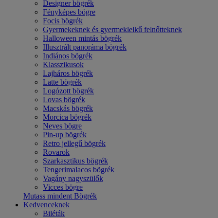
Designer bögrék
Fényképes bögre
Focis bögrék
Gyermekeknek és gyermeklelkű felnőtteknek
Halloween mintás bögrék
Illusztrált panoráma bögrék
Indiános bögrék
Klasszikusok
Lajháros bögrék
Latte bögrék
Logózott bögrék
Lovas bögrék
Macskás bögrék
Morcica bögrék
Neves bögre
Pin-up bögrék
Retro jellegű bögrék
Rovarok
Szarkasztikus bögrék
Tengerimalacos bögrék
Vagány nagyszülők
Vicces bögre
Mutass mindent Bögrék
Kedvenceknek
Biléták