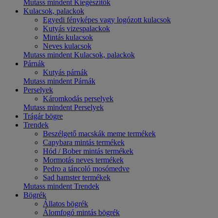
Mutass mindent Kiegészítők
Kulacsok, palackok
Egyedi fényképes vagy logózott kulacsok
Kutyás vizespalackok
Mintás kulacsok
Neves kulacsok
Mutass mindent Kulacsok, palackok
Párnák
Kutyás párnák
Mutass mindent Párnák
Perselyek
Káromkodás perselyek
Mutass mindent Perselyek
Trágár bögre
Trendek
Beszélgető macskák meme termékek
Capybara mintás termékek
Hód / Bober mintás termékek
Mormotás neves termékek
Pedro a táncoló mosómedve
Sad hamster termékek
Mutass mindent Trendek
Bögrék
Állatos bögrék
Álomfogó mintás bögrék