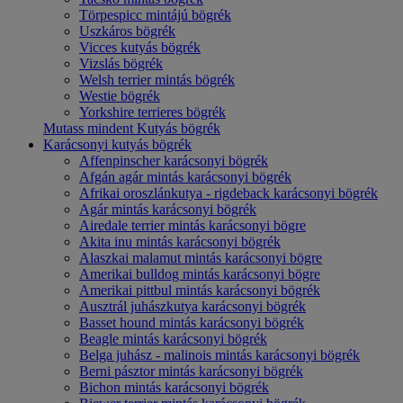
Törpespicc mintájú bögrék
Uszkáros bögrék
Vicces kutyás bögrék
Vizslás bögrék
Welsh terrier mintás bögrék
Westie bögrék
Yorkshire terrieres bögrék
Mutass mindent Kutyás bögrék
Karácsonyi kutyás bögrék
Affenpinscher karácsonyi bögrék
Afgán agár mintás karácsonyi bögrék
Afrikai oroszlánkutya - rigdeback karácsonyi bögrék
Agár mintás karácsonyi bögrék
Airedale terrier mintás karácsonyi bögre
Akita inu mintás karácsonyi bögrék
Alaszkai malamut mintás karácsonyi bögre
Amerikai bulldog mintás karácsonyi bögre
Amerikai pittbul mintás karácsonyi bögrék
Ausztrál juhászkutya karácsonyi bögrék
Basset hound mintás karácsonyi bögrék
Beagle mintás karácsonyi bögrék
Belga juhász - malinois mintás karácsonyi bögrék
Berni pásztor mintás karácsonyi bögrék
Bichon mintás karácsonyi bögrék