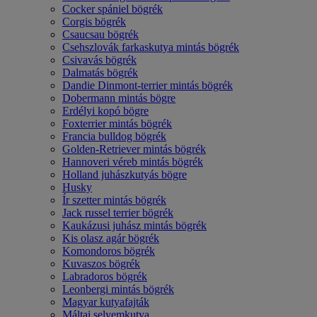
Cocker spániel bögrék
Corgis bögrék
Csaucsau bögrék
Csehszlovák farkaskutya mintás bögrék
Csivavás bögrék
Dalmatás bögrék
Dandie Dinmont-terrier mintás bögrék
Dobermann mintás bögre
Erdélyi kopó bögre
Foxterrier mintás bögrék
Francia bulldog bögrék
Golden-Retriever mintás bögrék
Hannoveri véreb mintás bögrék
Holland juhászkutyás bögre
Husky
Ír szetter mintás bögrék
Jack russel terrier bögrék
Kaukázusi juhász mintás bögrék
Kis olasz agár bögrék
Komondoros bögrék
Kuvaszos bögrék
Labradoros bögrék
Leonbergi mintás bögrék
Magyar kutyafajták
Máltai selyemkutya