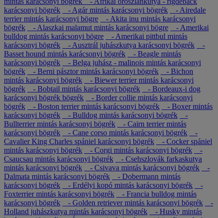
mintás karácsonyi bögrék
- Afrikai oroszlánkutya - rigdeback
karácsonyi bögrék
- Agár mintás karácsonyi bögrék
- Airedale
terrier mintás karácsonyi bögre
- Akita inu mintás karácsonyi
bögrék
- Alaszkai malamut mintás karácsonyi bögre
- Amerikai
bulldog mintás karácsonyi bögre
- Amerikai pittbul mintás
karácsonyi bögrék
- Ausztrál juhászkutya karácsonyi bögrék
-
Basset hound mintás karácsonyi bögrék
- Beagle mintás
karácsonyi bögrék
- Belga juhász - malinois mintás karácsonyi
bögrék
- Berni pásztor mintás karácsonyi bögrék
- Bichon
mintás karácsonyi bögrék
- Biewer terrier mintás karácsonyi
bögrék
- Bobtail mintás karácsonyi bögrék
- Bordeaux-i dog
karácsonyi bögrék bögrék
- Border collie mintás karácsonyi
bögrék
- Boston terrier mintás karácsonyi bögrék
- Boxer mintás
karácsonyi bögrék
- Bulldog mintás karácsonyi bögrék
-
Bullterrier mintás karácsonyi bögrék
- Cairn terrier mintás
karácsonyi bögrék
- Cane corso mintás karácsonyi bögrék
-
Cavalier King Charles spániel karácsonyi bögrék
- Cocker spániel
mintás karácsonyi bögrék
- Corgi mintás karácsonyi bögrék
-
Csaucsau mintás karácsonyi bögrék
- Csehszlovák farkaskutya
mintás karácsonyi bögrék
- Csivava mintás karácsonyi bögrék
-
Dalmata mintás karácsonyi bögrék
- Dobermann mintás
karácsonyi bögrék
- Erdélyi kopó mintás karácsonyi bögrék
-
Foxterrier mintás karácsonyi bögrék
- Francia bulldog mintás
karácsonyi bögrék
- Golden retriever mintás karácsonyi bögrék
-
Holland juhászkutya mintás karácsonyi bögrék
- Husky mintás