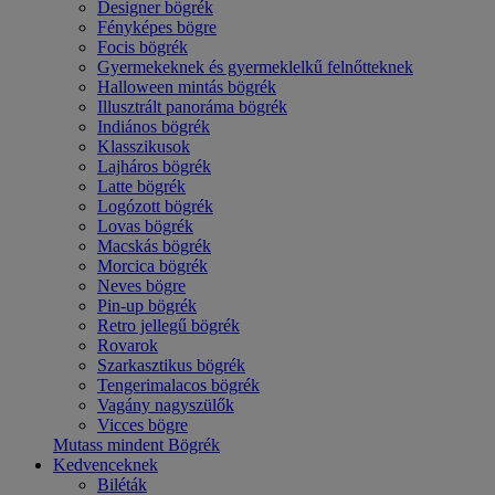
Designer bögrék
Fényképes bögre
Focis bögrék
Gyermekeknek és gyermeklelkű felnőtteknek
Halloween mintás bögrék
Illusztrált panoráma bögrék
Indiános bögrék
Klasszikusok
Lajháros bögrék
Latte bögrék
Logózott bögrék
Lovas bögrék
Macskás bögrék
Morcica bögrék
Neves bögre
Pin-up bögrék
Retro jellegű bögrék
Rovarok
Szarkasztikus bögrék
Tengerimalacos bögrék
Vagány nagyszülők
Vicces bögre
Mutass mindent Bögrék
Kedvenceknek
Biléták