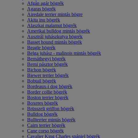
Afgán agár bögrék
Agaras bögrék
Airedale terrier mintás bögre
Akita inu bögrék
Alaszkai malamut bögrék
Amerikai bulldog mintás bögrék
Ausztrál juhászkutya bögrék
Basset hound mintás bögrék
Beagle bögrék
Belga juhász - malinois mintás bögrék
Bernáthegyi bögrék
Berni pásztor bögrék
Bichon bögrék
Biewer terrier bögrék
Bobtail bögrék
Bordeaux-i dog bögrék
Border collie bögrék
Boston terrier bögrék
Boxeres bögrék
Brüsszeli griffon bögrék
Bulldog bögrék
Bullterrier mintás bögrék
Cairn terrier bögrék
Cane corso bögrék
Cavalier King Charles spániel bögrék