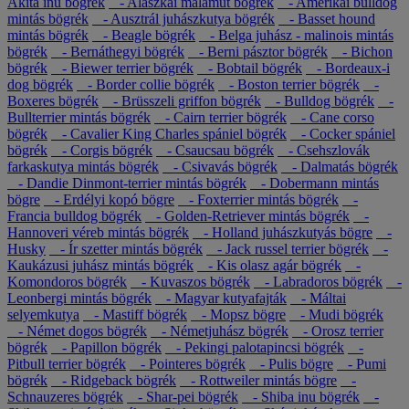
Akita inu bögrék
- Alaszkai malamut bögrék
- Amerikai bulldog
mintás bögrék
- Ausztrál juhászkutya bögrék
- Basset hound
mintás bögrék
- Beagle bögrék
- Belga juhász - malinois mintás
bögrék
- Bernáthegyi bögrék
- Berni pásztor bögrék
- Bichon
bögrék
- Biewer terrier bögrék
- Bobtail bögrék
- Bordeaux-i
dog bögrék
- Border collie bögrék
- Boston terrier bögrék
-
Boxeres bögrék
- Brüsszeli griffon bögrék
- Bulldog bögrék
-
Bullterrier mintás bögrék
- Cairn terrier bögrék
- Cane corso
bögrék
- Cavalier King Charles spániel bögrék
- Cocker spániel
bögrék
- Corgis bögrék
- Csaucsau bögrék
- Csehszlovák
farkaskutya mintás bögrék
- Csivavás bögrék
- Dalmatás bögrék
- Dandie Dinmont-terrier mintás bögrék
- Dobermann mintás
bögre
- Erdélyi kopó bögre
- Foxterrier mintás bögrék
-
Francia bulldog bögrék
- Golden-Retriever mintás bögrék
-
Hannoveri véreb mintás bögrék
- Holland juhászkutyás bögre
-
Husky
- Ír szetter mintás bögrék
- Jack russel terrier bögrék
-
Kaukázusi juhász mintás bögrék
- Kis olasz agár bögrék
-
Komondoros bögrék
- Kuvaszos bögrék
- Labradoros bögrék
-
Leonbergi mintás bögrék
- Magyar kutyafajták
- Máltai
selyemkutya
- Mastiff bögrék
- Mopsz bögre
- Mudi bögrék
- Német dogos bögrék
- Németjuhász bögrék
- Orosz terrier
bögrék
- Papillon bögrék
- Pekingi palotapincsi bögrék
-
Pitbull terrier bögrék
- Pointeres bögrék
- Pulis bögre
- Pumi
bögrék
- Ridgeback bögrék
- Rottweiler mintás bögre
-
Schnauzeres bögrék
- Shar-pei bögrék
- Shiba inu bögrék
-