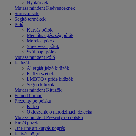
Nyakörvek
Mutass mindent Kedvenceknek
Söröskorsók
Segítő termékek
Póló
Kutyás pólók
Mentális egészség pólók
Morcica pólók
Streetwear pólók
Szülinapi pólók
Mutass mindent Póló
Kitűzők
Allergiát jelző kitűzők
Kitűző szettek
LMBTQ+ pride kitűzők
Segítő kitűzők
Mutass mindent Kitűzők
Felnőtt humor
Prezenty po polsku
Kubki
Ogłoszenie o narodzinach dziecka
Mutass mindent Prezenty po polsku
Emlékpuzzle
One line art kutyás bögrék
Kutyás bögrék