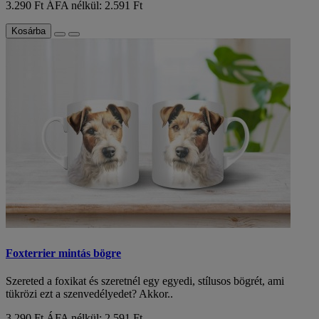
3.290 Ft
ÁFA nélkül: 2.591 Ft
Kosárba
Foxterrier mintás bögre
Szereted a foxikat és szeretnél egy egyedi, stílusos bögrét, ami
tükrözi ezt a szenvedélyedet? Akkor..
3.290 Ft
ÁFA nélkül: 2.591 Ft