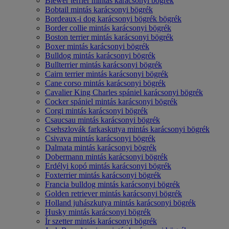
Biewer terrier mintás karácsonyi bögrék
Bobtail mintás karácsonyi bögrék
Bordeaux-i dog karácsonyi bögrék bögrék
Border collie mintás karácsonyi bögrék
Boston terrier mintás karácsonyi bögrék
Boxer mintás karácsonyi bögrék
Bulldog mintás karácsonyi bögrék
Bullterrier mintás karácsonyi bögrék
Cairn terrier mintás karácsonyi bögrék
Cane corso mintás karácsonyi bögrék
Cavalier King Charles spániel karácsonyi bögrék
Cocker spániel mintás karácsonyi bögrék
Corgi mintás karácsonyi bögrék
Csaucsau mintás karácsonyi bögrék
Csehszlovák farkaskutya mintás karácsonyi bögrék
Csivava mintás karácsonyi bögrék
Dalmata mintás karácsonyi bögrék
Dobermann mintás karácsonyi bögrék
Erdélyi kopó mintás karácsonyi bögrék
Foxterrier mintás karácsonyi bögrék
Francia bulldog mintás karácsonyi bögrék
Golden retriever mintás karácsonyi bögrék
Holland juhászkutya mintás karácsonyi bögrék
Husky mintás karácsonyi bögrék
Ír szetter mintás karácsonyi bögrék