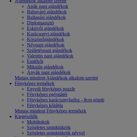
Ajándékok alkalom szerint
Apák napi ajándékok
Babaváró ajándékok
Ballagási ajándékok
Diplomaosztó
Esküvői ajándékok
Karácsonyi ajándékok
Köszönőajándékok
Névnapi ajándékok
Születésnapi ajándékok
Valentin napi ajándékok
Emlékőr
Mikulás ajándékok
Anyák napi ajándékok
Mutass mindent Ajándékok alkalom szerint
Fényképes termékek
Egyedi fényképes puzzle
Fényképes egéralátét
Fényképes karácsonyfadísz - 8cm gömb
Fényképes kőtábla
Mutass mindent Fényképes termékek
Kiegészítők
Mobiltokok
Szögletes sminktükrök
Szögletes sminktükrök névvel