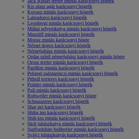
Jack Russel terrier mintás karácsonyi bögrék
Kis olasz agár karácsonyi bögrék
Kuvasz mintás karácsonyi bögrék
Labradoros karácsonyi bögrék
Leonbergi mintás karácsonyi bögrék
Máltai selyemkutya mintás karácsonyi bögrék
Masztiff mintás karácsonyi bögrék
Mopsz mintás karácsonyi bögre
Német dogos karácsonyi bögrék
Németjuhász mintás karácsonyi bögrék
Ordas színű németjuhász karácsonyi mintás bögre
Orosz terrier mintás karácsonyi bögrék
Papillon mintás karácsonyi bögrék
Pekingi palotapincsi mintás karácsonyi bögrék
Pitbull terrieres karácsonyi bögrék
Pointer mintás karácsonyi bögrék
Puli mintás karácsonyi bögrék
Rottweiler mintás karácsonyi bögre
Schnauzeres karácsonyi bögrék
Shar pei karácsonyi bögrék
Shiba inu karácsonyi bögrék
Shih-tzu mintás karácsonyi bögrék
Skót juhászkutya mintás karácsonyi bögrék
Staffordshire bullterrier mintás karácsonyi bögrék
Svájci juhászkutyás karácsonyi bögrék