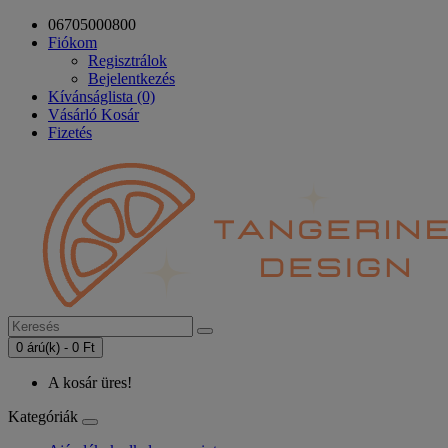
06705000800
Fiókom
Regisztrálok
Bejelentkezés
Kívánságlista (0)
Vásárló Kosár
Fizetés
0 árú(k) - 0 Ft
A kosár üres!
Kategóriák