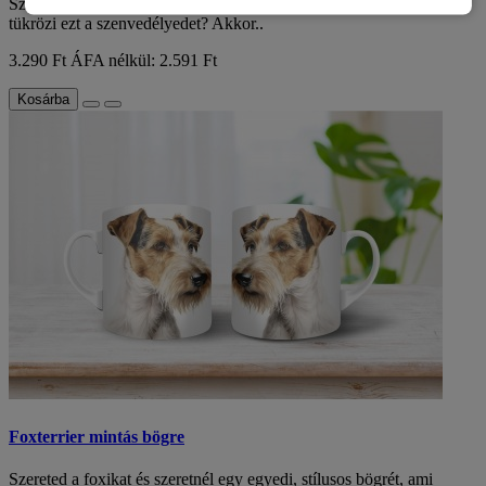
Szereted a foxikat és szeretnél egy egyedi, stílusos bögrét, ami
tükrözi ezt a szenvedélyedet? Akkor..
3.290 Ft
ÁFA nélkül: 2.591 Ft
Kosárba
Foxterrier mintás bögre
Szereted a foxikat és szeretnél egy egyedi, stílusos bögrét, ami