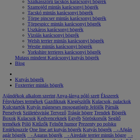
Szálkásszőrű tacskós karácsonyi bögrék
Szamojéd mintás karácsonyi bögrék
Tacskó mintás karácsonyi bögrék
Törpe pincser mintás karácsonyi bögrék
Törpespicc mintás karácsonyi bögrék
Uszkáros karácsonyi bögrék
Vizslás karácsonyi bögrék
Welsh terrier mintás karácsonyi bögrék
Westie mintás karácsonyi bögrék
Yorkshire terrieres karácsonyi bögrék
Mutass mindent Karácsonyi kutyás bögrék
Blog
Kutyás bögrék
Foxterrier mintás bögrék
Ajándékok alkalom szerint
Anya-lánya póló szett
Ékszerek
Fényképes termékek
Gazdiknak
Kiegészítők
Kulacsok, palackok
Kulcstartók
Kutyás mágneses mosogatógép Jelölők
Párnák
Perselyek
Születésvirág
Tervező
Trágár bögre
Trendek
Bögrék
Boxok
Kulacsok
Kedvenceknek
Egyéb
Söröskorsók
Segítő
termékek
Póló
Kitűzők
Felnőtt humor
Prezenty po polsku
Emlékpuzzle
One line art kutyás bögrék
Kutyás bögrék
- Afgán
agár bögrék
- Agaras bögrék
- Airedale terrier mintás bögre
-