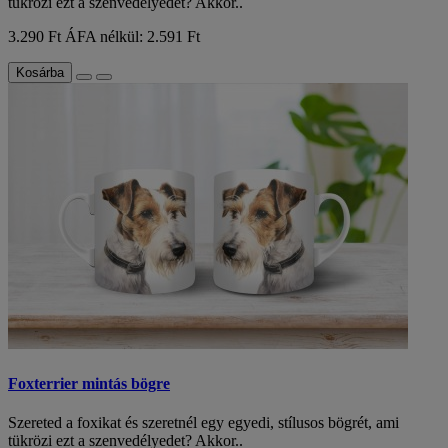
tükrözi ezt a szenvedélyedet? Akkor..
3.290 Ft
ÁFA nélkül: 2.591 Ft
Kosárba
Foxterrier mintás bögre
Szereted a foxikat és szeretnél egy egyedi, stílusos bögrét, ami
tükrözi ezt a szenvedélyedet? Akkor..