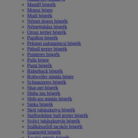
Mastiff bögrék
Mopsz bögre
Mudi bögrék
Német dogos bögrék
Németjuhász bögrék
Orosz terrier bögrék
Papillon bögrék
Pekingi palotapincsi bögrék
Pitbull terrier bögrék
Pointeres bögrék
Pulis bögre
Pumi bögrék
Ridgeback bögrék
Rottweiler mintás bögre
Schnauzeres bögrék
Shar-pei bögrék
Shiba inu bögrék
Shih-tzu mintás bögrék
Sinka bögrék
Skót juhászkutya bögrék
Staffordshire bull terrier bögrék
Svájci juhászkutyás bögrék
Szálkásszőrű tacskós bögrék
Szamojéd bögrék
Tacskó mintás bögrék