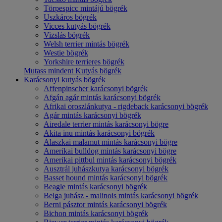
Törpespicc mintájú bögrék
Uszkáros bögrék
Vicces kutyás bögrék
Vizslás bögrék
Welsh terrier mintás bögrék
Westie bögrék
Yorkshire terrieres bögrék
Mutass mindent Kutyás bögrék
Karácsonyi kutyás bögrék
Affenpinscher karácsonyi bögrék
Afgán agár mintás karácsonyi bögrék
Afrikai oroszlánkutya - rigdeback karácsonyi bögrék
Agár mintás karácsonyi bögrék
Airedale terrier mintás karácsonyi bögre
Akita inu mintás karácsonyi bögrék
Alaszkai malamut mintás karácsonyi bögre
Amerikai bulldog mintás karácsonyi bögre
Amerikai pittbul mintás karácsonyi bögrék
Ausztrál juhászkutya karácsonyi bögrék
Basset hound mintás karácsonyi bögrék
Beagle mintás karácsonyi bögrék
Belga juhász - malinois mintás karácsonyi bögrék
Berni pásztor mintás karácsonyi bögrék
Bichon mintás karácsonyi bögrék