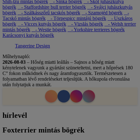
Shih-tzu mintás bögrék
- Sinka bögrék
- Skót juhászkutya
bögrék
- Staffordshire bull terrier bögrék
- Svájci juhászkutyás
bögrék
- Szálkásszőrű tacskós bögrék
- Szamojéd bögrék
-
Tacskó mintás bögrék
- Törpespicc mintájú bögrék
- Uszkáros
bögrék
- Vicces kutyás bögrék
- Vizslás bögrék
- Welsh terrier
mintás bögrék
- Westie bögrék
- Yorkshire terrieres bögrék
Karácsonyi kutyás bögrék
Tangerine Design
Műhelynapló:
2026-08-03
– Hőség miatti leállás – Sajnos a hőség miatt
kénytelenek vagyunk a gyártást szüneteltetni, mert a hőprések 180
C° fokon működnek és nagy áramfogyasztók. Természetesen a
folyamatban lévő rendeléseket teljesítjük. A hőkupola elvonulása
után folytatjuk a munkát.
hírlevél
Foxterrier mintás bögrék