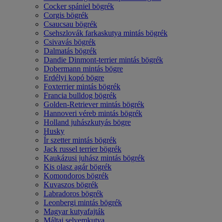
Cocker spániel bögrék
Corgis bögrék
Csaucsau bögrék
Csehszlovák farkaskutya mintás bögrék
Csivavás bögrék
Dalmatás bögrék
Dandie Dinmont-terrier mintás bögrék
Dobermann mintás bögre
Erdélyi kopó bögre
Foxterrier mintás bögrék
Francia bulldog bögrék
Golden-Retriever mintás bögrék
Hannoveri véreb mintás bögrék
Holland juhászkutyás bögre
Husky
Ír szetter mintás bögrék
Jack russel terrier bögrék
Kaukázusi juhász mintás bögrék
Kis olasz agár bögrék
Komondoros bögrék
Kuvaszos bögrék
Labradoros bögrék
Leonbergi mintás bögrék
Magyar kutyafajták
Máltai selyemkutya