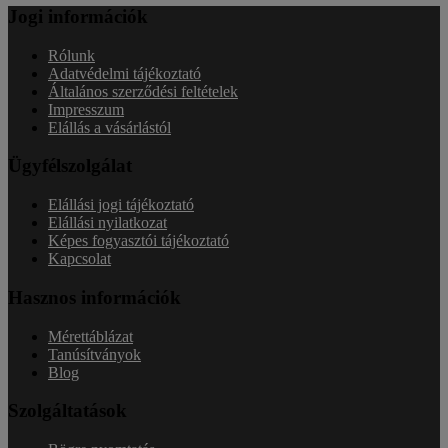
Jogi információk
Rólunk
Adatvédelmi tájékoztató
Általános szerződési feltételek
Impresszum
Elállás a vásárlástól
Ügyfélszolgálat
Elállási jogi tájékoztató
Elállási nyilatkozat
Képes fogyasztói tájékoztató
Kapcsolat
Hasznos információk
Mérettáblázat
Tanúsítványok
Blog
Szolgáltatások