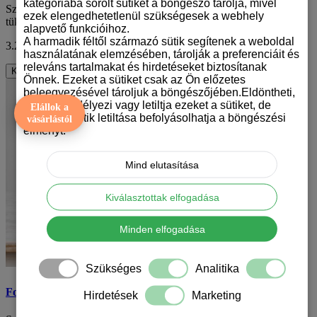
kategóriába sorolt sütiket a böngésző tárolja, mivel
Szereted a foxikat és szeretnél egy egyedi, stílusos bögrét, ami
ezek elengedhetetlenül szükségesek a webhely
tükrözi ezt a szenvedélyedet? Akkor..
alapvető funkcióihoz.
A harmadik féltől származó sütik segítenek a weboldal
3.290 Ft
ÁFA nélkül: 2.591 Ft
használatának elemzésében, tárolják a preferenciáit és
releváns tartalmakat és hirdetéseket biztosítanak
Kosárba
Önnek. Ezeket a sütiket csak az Ön előzetes
beleegyezésével tároljuk a böngészőjében.Eldöntheti,
hogy engedélyezi vagy letiltja ezeket a sütiket, de
Elállok a
bizonyos sütik letiltása befolyásolhatja a böngészési
vásárlástól
élményt.
Mind elutasítása
Kiválasztottak elfogadása
Minden elfogadása
Szükséges
Analitika
Foxterrier mintás bögre
Hirdetések
Marketing