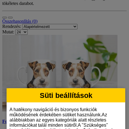
tökéletes darabot.
Összehasonlítás (0)
Rendezés:
Mutat:
Süti beállítások
A hatékony navigáció és bizonyos funkciók
működésének érdekében sütiket használunk.Az
alábbiakban az egyes kategóriák alatt részletes
Foxterrier mintás bögre
információkat talál minden sütiről.A "Szükséges"