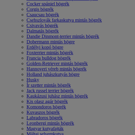
Cocker spániel bögrék
Corgis bögrék
Csaucsau bögrék
Csehszlovák farkaskutya mintás bögrék
Csivavás bögrék
Dalmatás bögrék
Dandie Dinmont-terrier mintás bögrék
Dobermann mintás bögre
Erdélyi kopó bögre
Foxterrier mintás bögrék
Francia bulldog bögrék
Golden-Retriever mintás bögrék
Hannoveri véreb mintás bögrék
Holland juhászkutyás bögre
Husky
Ír szetter mintás bögrék
Jack russel terrier bögrék
Kaukázusi juhász mintás bögrék
Kis olasz agár bögrék
Komondoros bögrék
Kuvaszos bögrék
Labradoros bögrék
Leonbergi mintás bögrék
Magyar kutyafajták
Máltai selyemkutya