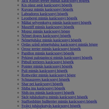
Jack Russel terrier mintás karácsonyi bögrék
Kis olasz agár karácsonyi bögrék
Kuvasz mintás karácsonyi bögrék
Labradoros karácsonyi bögrék
Leonbergi mintás karácsonyi bögrék
Máltai selyemkutya mintás karácsonyi bögrék
Masztiff mintás karácsonyi bögrék
Mopsz mintás karácsonyi bögre
Német dogos karácsonyi bögrék
Németjuhász mintás karácsonyi bögrék
Ordas színű németjuhász karácsonyi mintás bögre
Orosz terrier mintás karácsonyi bögrék
Papillon mintás karácsonyi bögrék
Pekingi palotapincsi mintás karácsonyi bögrék
Pitbull terrieres karácsonyi bögrék
Pointer mintás karácsonyi bögrék
Puli mintás karácsonyi bögrék
Rottweiler mintás karácsonyi bögre
Schnauzeres karácsonyi bögrék
Shar pei karácsonyi bögrék
Shiba inu karácsonyi bögrék
Shih-tzu mintás karácsonyi bögrék
Skót juhászkutya mintás karácsonyi bögrék
Staffordshire bullterrier mintás karácsonyi bögrék
Svájci juhászkutyás karácsonyi bögrék