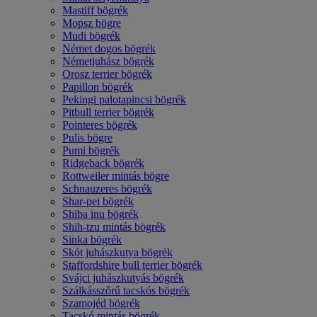
Mastiff bögrék
Mopsz bögre
Mudi bögrék
Német dogos bögrék
Németjuhász bögrék
Orosz terrier bögrék
Papillon bögrék
Pekingi palotapincsi bögrék
Pitbull terrier bögrék
Pointeres bögrék
Pulis bögre
Pumi bögrék
Ridgeback bögrék
Rottweiler mintás bögre
Schnauzeres bögrék
Shar-pei bögrék
Shiba inu bögrék
Shih-tzu mintás bögrék
Sinka bögrék
Skót juhászkutya bögrék
Staffordshire bull terrier bögrék
Svájci juhászkutyás bögrék
Szálkásszőrű tacskós bögrék
Szamojéd bögrék
Tacskó mintás bögrék