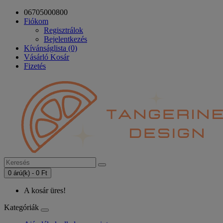
06705000800
Fiókom
Regisztrálok
Bejelentkezés
Kívánságlista (0)
Vásárló Kosár
Fizetés
0 árú(k) - 0 Ft
A kosár üres!
Kategóriák