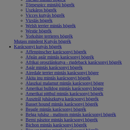
Törpespicc mintájú bögrék
Uszkáros bögrék
Vicces kutyás bögrék
Vizslás bögrék
Welsh terrier mintás bögrék
Westie bögrék
Yorkshire terrieres bögrék
Mutass mindent Kutyás bögrék
Karácsonyi kutyás bögrék
Affenpinscher karácsonyi bögrék
Afgán agár mintás karácsonyi bögrék
Afrikai oroszlánkutya - rigdeback karácsonyi bögrék
Agár mintás karácsonyi bögrék
Airedale terrier mintás karácsonyi bögre
Akita inu mintás karácsonyi bögrék
Alaszkai malamut mintás karácsonyi bögre
Amerikai bulldog mintás karácsonyi bögre
Amerikai pittbul mintás karácsonyi bögrék
Ausztrál juhászkutya karácsonyi bögrék
Basset hound mintás karácsonyi bögrék
Beagle mintás karácsonyi bögrék
Belga juhász - malinois mintás karácsonyi bögrék
Berni pásztor mintás karácsonyi bögrék
Bichon mintás karácsonyi bögrék