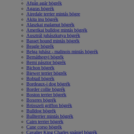
Afgán agár bögrék
Agaras bögrék
Airedale terrier mintás bögre
Akita inu bögrék
Alaszkai malamut bögrék
Amerikai bulldog mintás bögrék
Ausztrál juhászkutya bögrék
Basset hound mintás bögrék
Beagle bögrék
Belga juhász - malinois mintás bögrék
Bernáthegyi bögrék
Berni pásztor bögrék
Bichon bögrék
Biewer terrier bögrék
Bobtail bögrék
Bordeaux-i dog bögrék
Border collie bögrék
Boston terrier bögrék
Boxeres bögrék
Brüsszeli griffon bögrék
Bulldog bögrék
Bullterrier mintás bögrék
Cairn terrier bögrék
Cane corso bögrék
Cavalier King Charles spániel bögrék