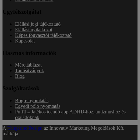
Ügyfélszolgálat
Elállási jogi tájékoztató
Elállási nyilatkozat
Képes fogyasztói tájékoztató
Kapcsolat
Hasznos információk
Mérettáblázat
Tanúsítványok
Blog
Szolgáltatások
Bögre nyomtatás
Egyedi póló nyomtatás
Pufffi – Játékos teendő app ADHD-hoz, autizmushoz és
családoknak
A
Tangerine Design
az Innovatív Marketing Megoldások Kft.
márkája.