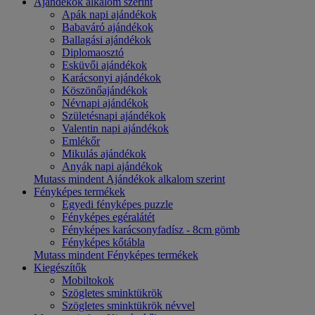
Ajándékok alkalom szerint
Apák napi ajándékok
Babaváró ajándékok
Ballagási ajándékok
Diplomaosztó
Esküvői ajándékok
Karácsonyi ajándékok
Köszönőajándékok
Névnapi ajándékok
Születésnapi ajándékok
Valentin napi ajándékok
Emlékőr
Mikulás ajándékok
Anyák napi ajándékok
Mutass mindent Ajándékok alkalom szerint
Fényképes termékek
Egyedi fényképes puzzle
Fényképes egéralátét
Fényképes karácsonyfadísz - 8cm gömb
Fényképes kőtábla
Mutass mindent Fényképes termékek
Kiegészítők
Mobiltokok
Szögletes sminktükrök
Szögletes sminktükrök névvel