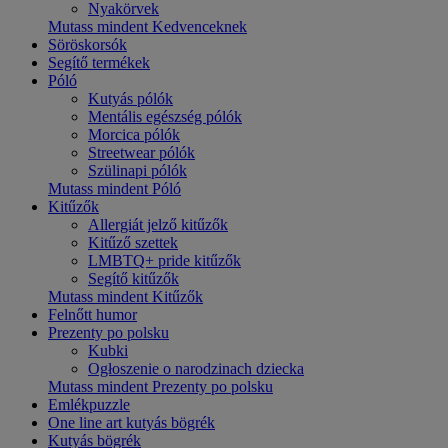
Nyakörvek
Mutass mindent Kedvenceknek
Söröskorsók
Segítő termékek
Póló
Kutyás pólók
Mentális egészség pólók
Morcica pólók
Streetwear pólók
Szülinapi pólók
Mutass mindent Póló
Kitűzők
Allergiát jelző kitűzők
Kitűző szettek
LMBTQ+ pride kitűzők
Segítő kitűzők
Mutass mindent Kitűzők
Felnőtt humor
Prezenty po polsku
Kubki
Ogłoszenie o narodzinach dziecka
Mutass mindent Prezenty po polsku
Emlékpuzzle
One line art kutyás bögrék
Kutyás bögrék