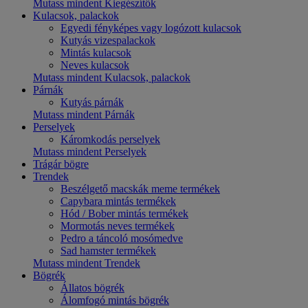
Mutass mindent Kiegészítők
Kulacsok, palackok
Egyedi fényképes vagy logózott kulacsok
Kutyás vizespalackok
Mintás kulacsok
Neves kulacsok
Mutass mindent Kulacsok, palackok
Párnák
Kutyás párnák
Mutass mindent Párnák
Perselyek
Káromkodás perselyek
Mutass mindent Perselyek
Trágár bögre
Trendek
Beszélgető macskák meme termékek
Capybara mintás termékek
Hód / Bober mintás termékek
Mormotás neves termékek
Pedro a táncoló mosómedve
Sad hamster termékek
Mutass mindent Trendek
Bögrék
Állatos bögrék
Álomfogó mintás bögrék