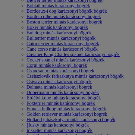
Biewer terrier mintás karácsonyi bögrék
Bobtail mintás karácsonyi bögrék
Bordeaux-i dog karácsonyi bögrék bögrék
Border collie mintás karácsonyi bögrék
Boston terrier mintás karácsonyi bögrék
Boxer mintás karácsonyi bögrék
Bulldog mintás karácsonyi bögrék
Bullterrier mintás karácsonyi bögrék
Cairn terrier mintás karácsonyi bögrék
Cane corso mintás karácsonyi bögrék
Cavalier King Charles spániel karácsonyi bögrék
Cocker spániel mintás karácsonyi bögrék
Corgi mintás karácsonyi bögrék
Csaucsau mintás karácsonyi bögrék
Csehszlovák farkaskutya mintás karácsonyi bögrék
Csivava mintás karácsonyi bögrék
Dalmata mintás karácsonyi bögrék
Dobermann mintás karácsonyi bögrék
Erdélyi kopó mintás karácsonyi bögrék
Foxterrier mintás karácsonyi bögrék
Francia bulldog mintás karácsonyi bögrék
Golden retriever mintás karácsonyi bögrék
Holland juhászkutya mintás karácsonyi bögrék
Husky mintás karácsonyi bögrék
Ír szetter mintás karácsonyi bögrék