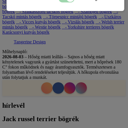
Shih-tzu mintás bögrék
- Sinka bögrék
- Skót juhászkutya
bögrék
- Staffordshire bull terrier bögrék
- Svájci juhászkutyás
bögrék
- Szálkásszőrű tacskós bögrék
- Szamojéd bögrék
-
Tacskó mintás bögrék
- Törpespicc mintájú bögrék
- Uszkáros
bögrék
- Vicces kutyás bögrék
- Vizslás bögrék
- Welsh terrier
mintás bögrék
- Westie bögrék
- Yorkshire terrieres bögrék
Karácsonyi kutyás bögrék
Tangerine Design
Műhelynapló:
2026-08-03
– Hőség miatti leállás – Sajnos a hőség miatt
kénytelenek vagyunk a gyártást szüneteltetni, mert a hőprések 180
C° fokon működnek és nagy áramfogyasztók. Természetesen a
folyamatban lévő rendeléseket teljesítjük. A hőkupola elvonulása
után folytatjuk a munkát.
hírlevél
Jack russel terrier bögrék