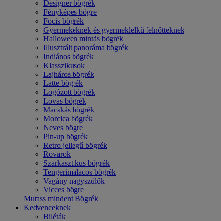
Designer bögrék
Fényképes bögre
Focis bögrék
Gyermekeknek és gyermeklelkű felnőtteknek
Halloween mintás bögrék
Illusztrált panoráma bögrék
Indiános bögrék
Klasszikusok
Lajháros bögrék
Latte bögrék
Logózott bögrék
Lovas bögrék
Macskás bögrék
Morcica bögrék
Neves bögre
Pin-up bögrék
Retro jellegű bögrék
Rovarok
Szarkasztikus bögrék
Tengerimalacos bögrék
Vagány nagyszülők
Vicces bögre
Mutass mindent Bögrék
Kedvenceknek
Biléták