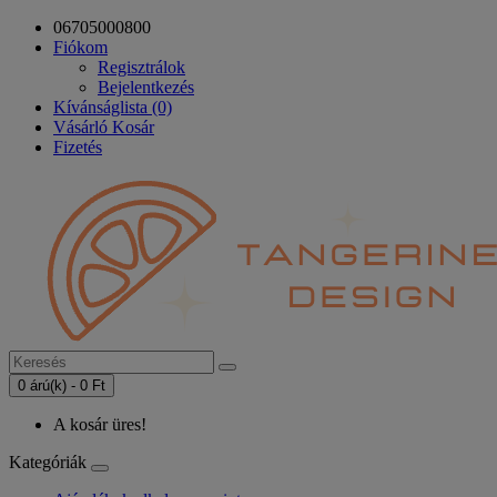
06705000800
Fiókom
Regisztrálok
Bejelentkezés
Kívánságlista (0)
Vásárló Kosár
Fizetés
0 árú(k) - 0 Ft
A kosár üres!
Kategóriák