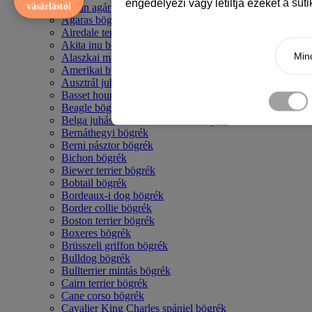
engedélyezi vagy letiltja ezeket a süt
vásárlástól
Afgán agár bögrék
Agaras bögrék
Airedale terrier mintás bögre
Akita inu bögrék
Mind
Alaszkai malamut bögrék
Amerikai bulldog mintás bögrék
Ausztrál juhászkutya bögrék
Basset hound mintás bögrék
Beagle bögrék
Belga juhász - malinois mintás bögrék
Bernáthegyi bögrék
Berni pásztor bögrék
Bichon bögrék
Biewer terrier bögrék
Bobtail bögrék
Bordeaux-i dog bögrék
Border collie bögrék
Boston terrier bögrék
Boxeres bögrék
Brüsszeli griffon bögrék
Bulldog bögrék
Bullterrier mintás bögrék
Cairn terrier bögrék
Cane corso bögrék
Cavalier King Charles spániel bögrék