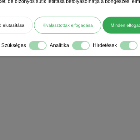
iket, de bizonyos sütik letiltása befolyásolhatja a böngészési élm
 elutasítása
Kiválasztottak elfogadása
Minden elfoga
Szükséges
Analitika
Hirdetések