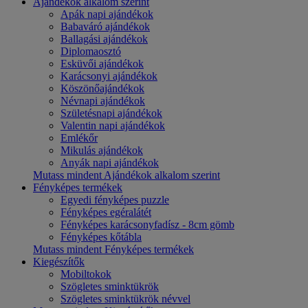
Ajándékok alkalom szerint
Apák napi ajándékok
Babaváró ajándékok
Ballagási ajándékok
Diplomaosztó
Esküvői ajándékok
Karácsonyi ajándékok
Köszönőajándékok
Névnapi ajándékok
Születésnapi ajándékok
Valentin napi ajándékok
Emlékőr
Mikulás ajándékok
Anyák napi ajándékok
Mutass mindent Ajándékok alkalom szerint
Fényképes termékek
Egyedi fényképes puzzle
Fényképes egéralátét
Fényképes karácsonyfadísz - 8cm gömb
Fényképes kőtábla
Mutass mindent Fényképes termékek
Kiegészítők
Mobiltokok
Szögletes sminktükrök
Szögletes sminktükrök névvel