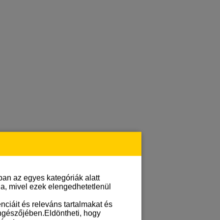
an az egyes kategóriák alatt
lja, mivel ezek elengedhetetlenül
ciáit és releváns tartalmakat és
öngészőjében.Eldöntheti, hogy