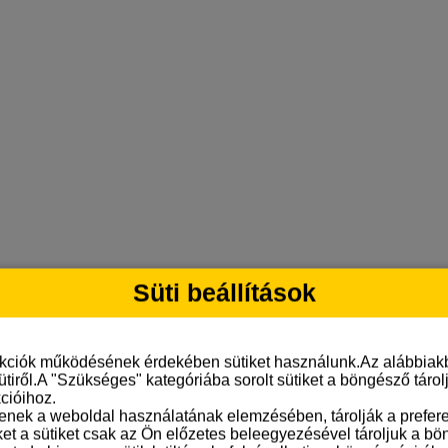
Süti beállítások
nkciók működésének érdekében sütiket használunk.Az alábbiakb
ütiről.A "Szükséges" kategóriába sorolt sütiket a böngésző táro
cióihoz.
tenek a weboldal használatának elemzésében, tárolják a preferen
ket a sütiket csak az Ön előzetes beleegyezésével tároljuk a b