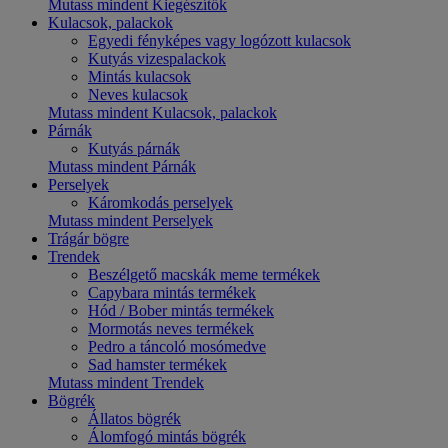
Mutass mindent Kiegészítők
Kulacsok, palackok
Egyedi fényképes vagy logózott kulacsok
Kutyás vizespalackok
Mintás kulacsok
Neves kulacsok
Mutass mindent Kulacsok, palackok
Párnák
Kutyás párnák
Mutass mindent Párnák
Perselyek
Káromkodás perselyek
Mutass mindent Perselyek
Trágár bögre
Trendek
Beszélgető macskák meme termékek
Capybara mintás termékek
Hód / Bober mintás termékek
Mormotás neves termékek
Pedro a táncoló mosómedve
Sad hamster termékek
Mutass mindent Trendek
Bögrék
Állatos bögrék
Álomfogó mintás bögrék