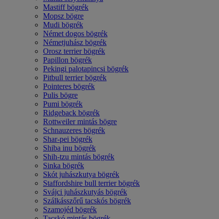
Mastiff bögrék
Mopsz bögre
Mudi bögrék
Német dogos bögrék
Németjuhász bögrék
Orosz terrier bögrék
Papillon bögrék
Pekingi palotapincsi bögrék
Pitbull terrier bögrék
Pointeres bögrék
Pulis bögre
Pumi bögrék
Ridgeback bögrék
Rottweiler mintás bögre
Schnauzeres bögrék
Shar-pei bögrék
Shiba inu bögrék
Shih-tzu mintás bögrék
Sinka bögrék
Skót juhászkutya bögrék
Staffordshire bull terrier bögrék
Svájci juhászkutyás bögrék
Szálkásszőrű tacskós bögrék
Szamojéd bögrék
Tacskó mintás bögrék