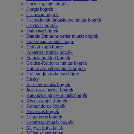
Cocker spániel bögrék
Corgis bögrék
Csaucsau bögrék
Csehszlovák farkaskutya mintás bögrék
Csivavás bögrék
Dalmatás bögrék
Dandie Dinmont-terrier mintás bögrék
Dobermann mintás bögre
Erdélyi kopó bögre
Foxterrier mintás bögrék
Francia bulldog bögrék
Golden-Retriever mintás bögrék
Hannoveri véreb mintás bögrék
Holland juhászkutyás bögre
Husky
Ír szetter mintás bögrék
Jack russel terrier bögrék
Kaukázusi juhász mintás bögrék
Kis olasz agár bögrék
Komondoros bögrék
Kuvaszos bögrék
Labradoros bögrék
Leonbergi mintás bögrék
Magyar kutyafajták
Máltai selyemkutya