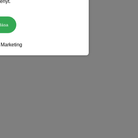
ényt.
dása
Marketing