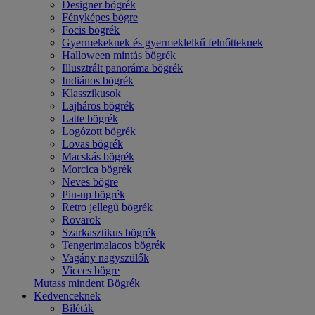
Designer bögrék
Fényképes bögre
Focis bögrék
Gyermekeknek és gyermeklelkű felnőtteknek
Halloween mintás bögrék
Illusztrált panoráma bögrék
Indiános bögrék
Klasszikusok
Lajháros bögrék
Latte bögrék
Logózott bögrék
Lovas bögrék
Macskás bögrék
Morcica bögrék
Neves bögre
Pin-up bögrék
Retro jellegű bögrék
Rovarok
Szarkasztikus bögrék
Tengerimalacos bögrék
Vagány nagyszülők
Vicces bögre
Mutass mindent Bögrék
Kedvenceknek
Biléták