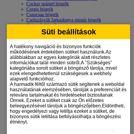
Cocker spániel bögrék
Corgis bögrék
Csaucsau bögrék
Csehszlovák farkaskutya mintás bögrék
Csivavás bögrék
Süti beállítások
Dalmatás bögrék
Dandie Dinmont-terrier mintás bögrék
Dobermann mintás bögre
A hatékony navigáció és bizonyos funkciók
Erdélyi kopó bögre
működésének érdekében sütiket használunk.Az
Foxterrier mintás bögrék
alábbiakban az egyes kategóriák alatt részletes
Francia bulldog bögrék
információkat talál minden sütiről.A "Szükséges"
Golden-Retriever mintás bögrék
kategóriába sorolt sütiket a böngésző tárolja, mivel
Hannoveri véreb mintás bögrék
ezek elengedhetetlenül szükségesek a webhely
Holland juhászkutyás bögre
alapvető funkcióihoz.
Husky
A harmadik féltől származó sütik segítenek a weboldal
Ír szetter mintás bögrék
használatának elemzésében, tárolják a preferenciáit és
Jack russel terrier bögrék
releváns tartalmakat és hirdetéseket biztosítanak
Kaukázusi juhász mintás bögrék
Önnek. Ezeket a sütiket csak az Ön előzetes
Kis olasz agár bögrék
beleegyezésével tároljuk a böngészőjében.Eldöntheti,
Komondoros bögrék
hogy engedélyezi vagy letiltja ezeket a sütiket, de
Kuvaszos bögrék
bizonyos sütik letiltása befolyásolhatja a böngészési
Labradoros bögrék
élményt.
Leonbergi mintás bögrék
Magyar kutyafajták
Máltai selyemkutya