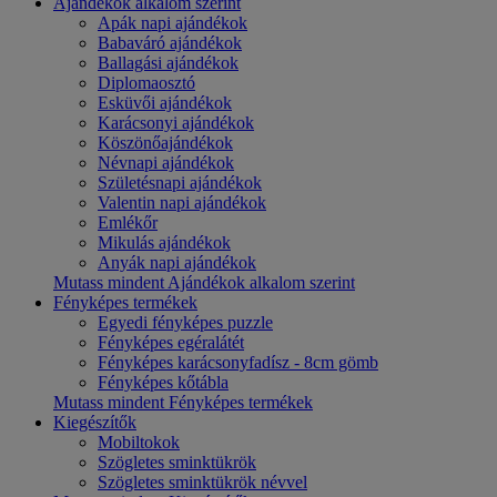
Ajándékok alkalom szerint
Apák napi ajándékok
Babaváró ajándékok
Ballagási ajándékok
Diplomaosztó
Esküvői ajándékok
Karácsonyi ajándékok
Köszönőajándékok
Névnapi ajándékok
Születésnapi ajándékok
Valentin napi ajándékok
Emlékőr
Mikulás ajándékok
Anyák napi ajándékok
Mutass mindent Ajándékok alkalom szerint
Fényképes termékek
Egyedi fényképes puzzle
Fényképes egéralátét
Fényképes karácsonyfadísz - 8cm gömb
Fényképes kőtábla
Mutass mindent Fényképes termékek
Kiegészítők
Mobiltokok
Szögletes sminktükrök
Szögletes sminktükrök névvel