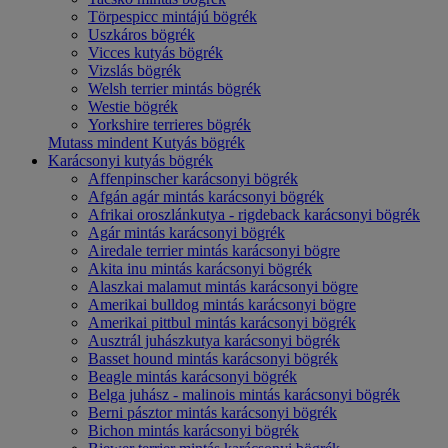
Törpespicc mintájú bögrék
Uszkáros bögrék
Vicces kutyás bögrék
Vizslás bögrék
Welsh terrier mintás bögrék
Westie bögrék
Yorkshire terrieres bögrék
Mutass mindent Kutyás bögrék
Karácsonyi kutyás bögrék
Affenpinscher karácsonyi bögrék
Afgán agár mintás karácsonyi bögrék
Afrikai oroszlánkutya - rigdeback karácsonyi bögrék
Agár mintás karácsonyi bögrék
Airedale terrier mintás karácsonyi bögre
Akita inu mintás karácsonyi bögrék
Alaszkai malamut mintás karácsonyi bögre
Amerikai bulldog mintás karácsonyi bögre
Amerikai pittbul mintás karácsonyi bögrék
Ausztrál juhászkutya karácsonyi bögrék
Basset hound mintás karácsonyi bögrék
Beagle mintás karácsonyi bögrék
Belga juhász - malinois mintás karácsonyi bögrék
Berni pásztor mintás karácsonyi bögrék
Bichon mintás karácsonyi bögrék