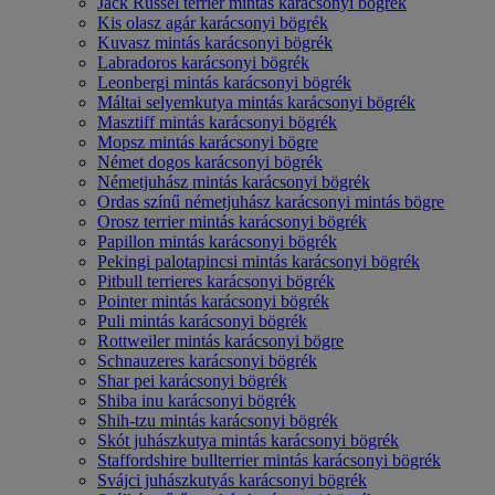
Jack Russel terrier mintás karácsonyi bögrék
Kis olasz agár karácsonyi bögrék
Kuvasz mintás karácsonyi bögrék
Labradoros karácsonyi bögrék
Leonbergi mintás karácsonyi bögrék
Máltai selyemkutya mintás karácsonyi bögrék
Masztiff mintás karácsonyi bögrék
Mopsz mintás karácsonyi bögre
Német dogos karácsonyi bögrék
Németjuhász mintás karácsonyi bögrék
Ordas színű németjuhász karácsonyi mintás bögre
Orosz terrier mintás karácsonyi bögrék
Papillon mintás karácsonyi bögrék
Pekingi palotapincsi mintás karácsonyi bögrék
Pitbull terrieres karácsonyi bögrék
Pointer mintás karácsonyi bögrék
Puli mintás karácsonyi bögrék
Rottweiler mintás karácsonyi bögre
Schnauzeres karácsonyi bögrék
Shar pei karácsonyi bögrék
Shiba inu karácsonyi bögrék
Shih-tzu mintás karácsonyi bögrék
Skót juhászkutya mintás karácsonyi bögrék
Staffordshire bullterrier mintás karácsonyi bögrék
Svájci juhászkutyás karácsonyi bögrék