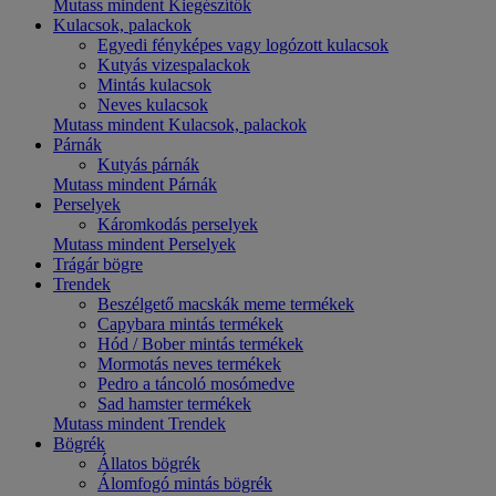
Mutass mindent Kiegészítők
Kulacsok, palackok
Egyedi fényképes vagy logózott kulacsok
Kutyás vizespalackok
Mintás kulacsok
Neves kulacsok
Mutass mindent Kulacsok, palackok
Párnák
Kutyás párnák
Mutass mindent Párnák
Perselyek
Káromkodás perselyek
Mutass mindent Perselyek
Trágár bögre
Trendek
Beszélgető macskák meme termékek
Capybara mintás termékek
Hód / Bober mintás termékek
Mormotás neves termékek
Pedro a táncoló mosómedve
Sad hamster termékek
Mutass mindent Trendek
Bögrék
Állatos bögrék
Álomfogó mintás bögrék