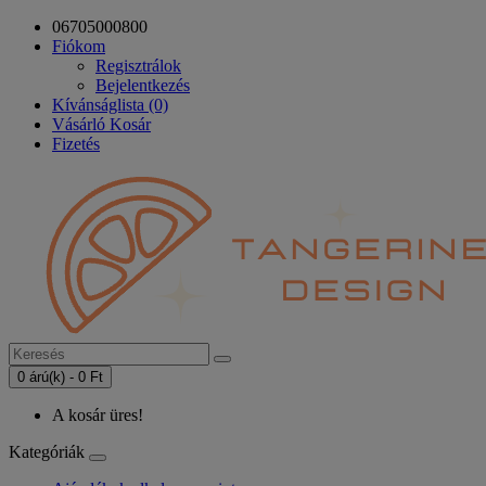
06705000800
Fiókom
Regisztrálok
Bejelentkezés
Kívánságlista (0)
Vásárló Kosár
Fizetés
0 árú(k) - 0 Ft
A kosár üres!
Kategóriák