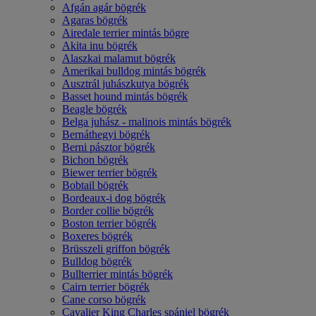
Afgán agár bögrék
Agaras bögrék
Airedale terrier mintás bögre
Akita inu bögrék
Alaszkai malamut bögrék
Amerikai bulldog mintás bögrék
Ausztrál juhászkutya bögrék
Basset hound mintás bögrék
Beagle bögrék
Belga juhász - malinois mintás bögrék
Bernáthegyi bögrék
Berni pásztor bögrék
Bichon bögrék
Biewer terrier bögrék
Bobtail bögrék
Bordeaux-i dog bögrék
Border collie bögrék
Boston terrier bögrék
Boxeres bögrék
Brüsszeli griffon bögrék
Bulldog bögrék
Bullterrier mintás bögrék
Cairn terrier bögrék
Cane corso bögrék
Cavalier King Charles spániel bögrék