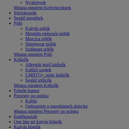
Nyakörvek
Mutass mindent Kedvenceknek
Söröskorsók
Segítő termékek
Póló
Kutyás pólók
Mentális egészség pólók
Morcica pólók
Streetwear pólók
Szülinapi pólók
Mutass mindent Póló
Kitűzők
Allergiát jelző kitűzők
Kitűző szettek
LMBTQ+ pride kitűzők
Segítő kitűzők
Mutass mindent Kitűzők
Felnőtt humor
Prezenty po polsku
Kubki
Ogłoszenie o narodzinach dziecka
Mutass mindent Prezenty po polsku
Emlékpuzzle
One line art kutyás bögrék
Kutyás bögrék