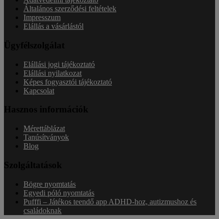
Általános szerződési feltételek
Impresszum
Elállás a vásárlástól
Ügyfélszolgálat
Elállási jogi tájékoztató
Elállási nyilatkozat
Képes fogyasztói tájékoztató
Kapcsolat
Hasznos információk
Mérettáblázat
Tanúsítványok
Blog
Szolgáltatások
Bögre nyomtatás
Egyedi póló nyomtatás
Pufffi – Játékos teendő app ADHD-hoz, autizmushoz és
családoknak