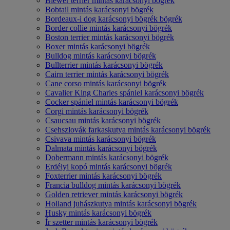
Biewer terrier mintás karácsonyi bögrék
Bobtail mintás karácsonyi bögrék
Bordeaux-i dog karácsonyi bögrék bögrék
Border collie mintás karácsonyi bögrék
Boston terrier mintás karácsonyi bögrék
Boxer mintás karácsonyi bögrék
Bulldog mintás karácsonyi bögrék
Bullterrier mintás karácsonyi bögrék
Cairn terrier mintás karácsonyi bögrék
Cane corso mintás karácsonyi bögrék
Cavalier King Charles spániel karácsonyi bögrék
Cocker spániel mintás karácsonyi bögrék
Corgi mintás karácsonyi bögrék
Csaucsau mintás karácsonyi bögrék
Csehszlovák farkaskutya mintás karácsonyi bögrék
Csivava mintás karácsonyi bögrék
Dalmata mintás karácsonyi bögrék
Dobermann mintás karácsonyi bögrék
Erdélyi kopó mintás karácsonyi bögrék
Foxterrier mintás karácsonyi bögrék
Francia bulldog mintás karácsonyi bögrék
Golden retriever mintás karácsonyi bögrék
Holland juhászkutya mintás karácsonyi bögrék
Husky mintás karácsonyi bögrék
Ír szetter mintás karácsonyi bögrék