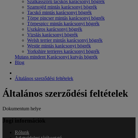
Szálkásszőrű tacskós karácsonyi bögrék
Szamojéd mintás karácsonyi bögrék
Tacskó mintás karácsonyi bögrék
Törpe pincser mintás karácsonyi bögrék
Törpespicc mintás karácsonyi bögrék
Uszkáros karácsonyi bögrék
Vizslás karácsonyi bögrék
Welsh terrier mintás karácsonyi bögrék
Westie mintás karácsonyi bögrék
Yorkshire terrieres karácsonyi bögrék
Mutass mindent Karácsonyi kutyás bögrék
Blog
Általános szerződési feltételek
Általános szerződési feltételek
Dokumentum helye
Jogi információk
Rólunk
Adatvédelmi tájékoztató