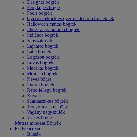
Designer bögrék
Fényképes bögre
Focis bögrék
Gyermekeknek és gyermeklelkű felnőtteknek
Halloween mintás bögrék
Illusztrált panoráma bögrék
Indiános bögrék
Klasszikusok
Lajháros bögrék
Latte bögrék
Logózott bögrék
Lovas bögrék
Macskás bögrék
Morcica bögrék
Neves bögre
Pin-up bögrék
Retro jellegű bögrék
Rovarok
Szarkasztikus bögrék
Tengerimalacos bögrék
Vagány nagyszülők
Vicces bögre
Mutass mindent Bögrék
Kedvenceknek
Biléták