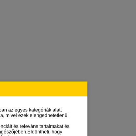
an az egyes kategóriák alatt
lja, mivel ezek elengedhetetlenül
ciáit és releváns tartalmakat és
öngészőjében.Eldöntheti, hogy