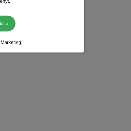
ényt.
dása
Marketing