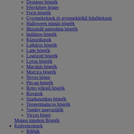
Designer bögrék
Fényképes bögre
Focis bögrék
Gyermekeknek és gyermeklelkű felnőtteknek
Halloween mintás bögrék
Illusztrált panoráma bögrék
Indiános bögrék
Klasszikusok
Lajháros bögrék
Latte bögrék
Logózott bögrék
Lovas bögrék
Macskás bögrék
Morcica bögrék
Neves bögre
Pin-up bögrék
Retro jellegű bögrék
Rovarok
Szarkasztikus bögrék
Tengerimalacos bögrék
Vagány nagyszülők
Vicces bögre
Mutass mindent Bögrék
Kedvenceknek
Biléták