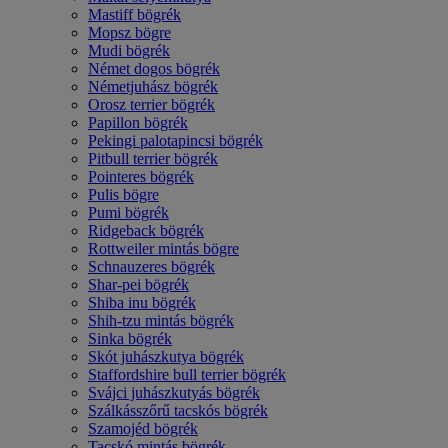
Mastiff bögrék
Mopsz bögre
Mudi bögrék
Német dogos bögrék
Németjuhász bögrék
Orosz terrier bögrék
Papillon bögrék
Pekingi palotapincsi bögrék
Pitbull terrier bögrék
Pointeres bögrék
Pulis bögre
Pumi bögrék
Ridgeback bögrék
Rottweiler mintás bögre
Schnauzeres bögrék
Shar-pei bögrék
Shiba inu bögrék
Shih-tzu mintás bögrék
Sinka bögrék
Skót juhászkutya bögrék
Staffordshire bull terrier bögrék
Svájci juhászkutyás bögrék
Szálkásszőrű tacskós bögrék
Szamojéd bögrék
Tacskó mintás bögrék