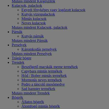
Mutass mindent Kiegészítők
Kulacsok, palackok
Egyedi fényképes vagy logózott kulacsok
Kutyás vizespalackok
Mintás kulacsok
Neves kulacsok
Mutass mindent Kulacsok, palackok
Párnák
Kutyás párnák
Mutass mindent Párnák
Perselyek
Káromkodás perselyek
Mutass mindent Perselyek
Trágár bögre
Trendek
Beszélgető macskák meme termékek
Capybara mintás termékek
Hód / Bober mintás termékek
Mormotás neves termékek
Pedro a táncoló mosómedve
Sad hamster termékek
Mutass mindent Trendek
Bögrék
Állatos bögrék
Álomfogó mintás bögrék