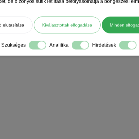
iket, de bizonyos sütik letiltása befolyásolhatja a böngészési élm
 elutasítása
Kiválasztottak elfogadása
Minden elfoga
Szükséges
Analitika
Hirdetések