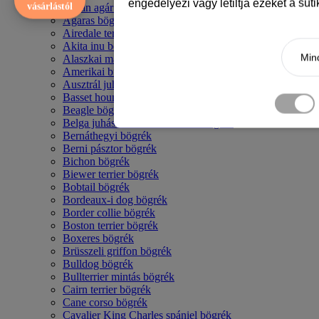
engedélyezi vagy letiltja ezeket a süt
vásárlástól
Afgán agár bögrék
Agaras bögrék
Airedale terrier mintás bögre
Akita inu bögrék
Mind
Alaszkai malamut bögrék
Amerikai bulldog mintás bögrék
Ausztrál juhászkutya bögrék
Basset hound mintás bögrék
Beagle bögrék
Belga juhász - malinois mintás bögrék
Bernáthegyi bögrék
Berni pásztor bögrék
Bichon bögrék
Biewer terrier bögrék
Bobtail bögrék
Bordeaux-i dog bögrék
Border collie bögrék
Boston terrier bögrék
Boxeres bögrék
Brüsszeli griffon bögrék
Bulldog bögrék
Bullterrier mintás bögrék
Cairn terrier bögrék
Cane corso bögrék
Cavalier King Charles spániel bögrék