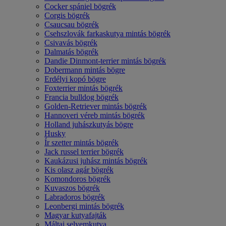
Cocker spániel bögrék
Corgis bögrék
Csaucsau bögrék
Csehszlovák farkaskutya mintás bögrék
Csivavás bögrék
Dalmatás bögrék
Dandie Dinmont-terrier mintás bögrék
Dobermann mintás bögre
Erdélyi kopó bögre
Foxterrier mintás bögrék
Francia bulldog bögrék
Golden-Retriever mintás bögrék
Hannoveri véreb mintás bögrék
Holland juhászkutyás bögre
Husky
Ír szetter mintás bögrék
Jack russel terrier bögrék
Kaukázusi juhász mintás bögrék
Kis olasz agár bögrék
Komondoros bögrék
Kuvaszos bögrék
Labradoros bögrék
Leonbergi mintás bögrék
Magyar kutyafajták
Máltai selyemkutya