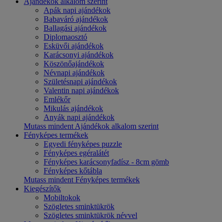
Ajándékok alkalom szerint
Apák napi ajándékok
Babaváró ajándékok
Ballagási ajándékok
Diplomaosztó
Esküvői ajándékok
Karácsonyi ajándékok
Köszönőajándékok
Névnapi ajándékok
Születésnapi ajándékok
Valentin napi ajándékok
Emlékőr
Mikulás ajándékok
Anyák napi ajándékok
Mutass mindent Ajándékok alkalom szerint
Fényképes termékek
Egyedi fényképes puzzle
Fényképes egéralátét
Fényképes karácsonyfadísz - 8cm gömb
Fényképes kőtábla
Mutass mindent Fényképes termékek
Kiegészítők
Mobiltokok
Szögletes sminktükrök
Szögletes sminktükrök névvel