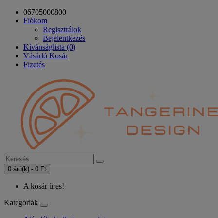
06705000800
Fiókom
Regisztrálok
Bejelentkezés
Kívánságlista (0)
Vásárló Kosár
Fizetés
0 árú(k) - 0 Ft
A kosár üres!
Kategóriák