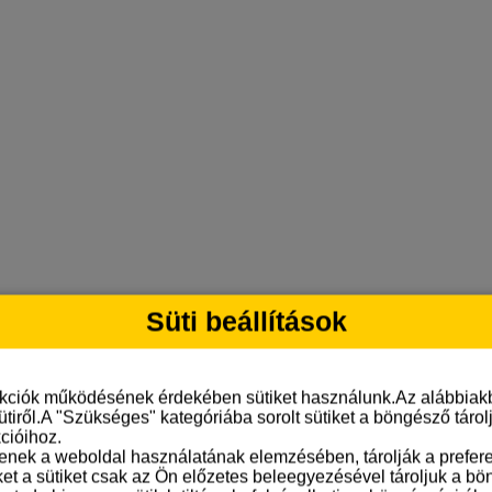
Süti beállítások
nkciók működésének érdekében sütiket használunk.Az alábbiakb
ütiről.A "Szükséges" kategóriába sorolt sütiket a böngésző táro
cióihoz.
tenek a weboldal használatának elemzésében, tárolják a preferen
ket a sütiket csak az Ön előzetes beleegyezésével tároljuk a b