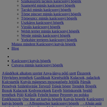
Szálkásszőrű tacskós karácsonyi bögrék
Szamojéd mintás karácsonyi bögrék
Tacskó mintás karácsonyi bögrék
Törpe pincser mintás karácsonyi bögrék
Törpespicc mintás karácsonyi bögrék
Uszkáros karácsonyi bögrék
Vizslás karácsonyi bögrék
Welsh terrier mintás karácsonyi bögrék
Westie mintás karácsonyi bögrék
Yorkshire terrieres karácsonyi bögrék
Mutass mindent Karácsonyi kutyás bögrék
Blog
Karácsonyi kutyás bögrék
Csivava mintás karácsonyi bögrék
Ajándékok alkalom szerint
Anya-lánya póló szett
Ékszerek
Fényképes termékek
Gazdiknak
Kiegészítők
Kulacsok, palackok
Kulcstartók
Kutyás mágneses mosogatógép Jelölők
Párnák
Perselyek
Születésvirág
Tervező
Trágár bögre
Trendek
Bögrék
Boxok
Kulacsok
Kedvenceknek
Egyéb
Söröskorsók
Segítő
termékek
Póló
Kitűzők
Felnőtt humor
Prezenty po polsku
Emlékpuzzle
One line art kutyás bögrék
Kutyás bögrék
Karácsonyi
kutyás bögrék
- Affenpinscher karácsonyi bögrék
- Afgán agár