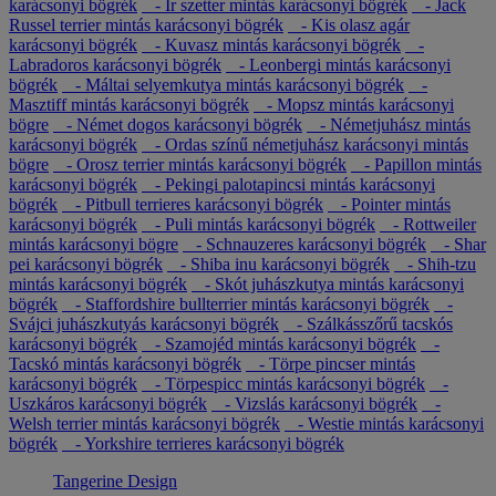
karácsonyi bögrék
- Ír szetter mintás karácsonyi bögrék
- Jack
Russel terrier mintás karácsonyi bögrék
- Kis olasz agár
karácsonyi bögrék
- Kuvasz mintás karácsonyi bögrék
-
Labradoros karácsonyi bögrék
- Leonbergi mintás karácsonyi
bögrék
- Máltai selyemkutya mintás karácsonyi bögrék
-
Masztiff mintás karácsonyi bögrék
- Mopsz mintás karácsonyi
bögre
- Német dogos karácsonyi bögrék
- Németjuhász mintás
karácsonyi bögrék
- Ordas színű németjuhász karácsonyi mintás
bögre
- Orosz terrier mintás karácsonyi bögrék
- Papillon mintás
karácsonyi bögrék
- Pekingi palotapincsi mintás karácsonyi
bögrék
- Pitbull terrieres karácsonyi bögrék
- Pointer mintás
karácsonyi bögrék
- Puli mintás karácsonyi bögrék
- Rottweiler
mintás karácsonyi bögre
- Schnauzeres karácsonyi bögrék
- Shar
pei karácsonyi bögrék
- Shiba inu karácsonyi bögrék
- Shih-tzu
mintás karácsonyi bögrék
- Skót juhászkutya mintás karácsonyi
bögrék
- Staffordshire bullterrier mintás karácsonyi bögrék
-
Svájci juhászkutyás karácsonyi bögrék
- Szálkásszőrű tacskós
karácsonyi bögrék
- Szamojéd mintás karácsonyi bögrék
-
Tacskó mintás karácsonyi bögrék
- Törpe pincser mintás
karácsonyi bögrék
- Törpespicc mintás karácsonyi bögrék
-
Uszkáros karácsonyi bögrék
- Vizslás karácsonyi bögrék
-
Welsh terrier mintás karácsonyi bögrék
- Westie mintás karácsonyi
bögrék
- Yorkshire terrieres karácsonyi bögrék
Tangerine Design