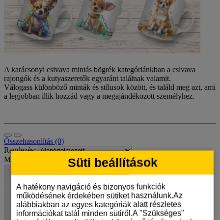
A karácsonyi csivava mintás bögrék kategóriánkban a csivava
rajongók és a kutyaszeretők egyaránt találnak valamit.
Válogass különböző minták és stílusok között, és találd meg azt, ami
a legjobban illik hozzád vagy a megajándékozott személyhez.
Összehasonlítás (0)
Rendezés:
Mutat:
Süti beállítások
A hatékony navigáció és bizonyos funkciók
működésének érdekében sütiket használunk.Az
alábbiakban az egyes kategóriák alatt részletes
információkat talál minden sütiről.A "Szükséges"