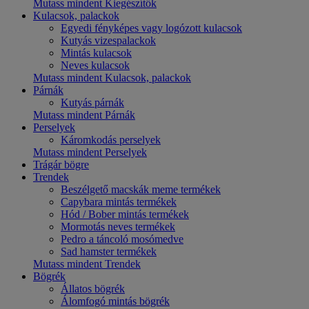
Mutass mindent Kiegészítők
Kulacsok, palackok
Egyedi fényképes vagy logózott kulacsok
Kutyás vizespalackok
Mintás kulacsok
Neves kulacsok
Mutass mindent Kulacsok, palackok
Párnák
Kutyás párnák
Mutass mindent Párnák
Perselyek
Káromkodás perselyek
Mutass mindent Perselyek
Trágár bögre
Trendek
Beszélgető macskák meme termékek
Capybara mintás termékek
Hód / Bober mintás termékek
Mormotás neves termékek
Pedro a táncoló mosómedve
Sad hamster termékek
Mutass mindent Trendek
Bögrék
Állatos bögrék
Álomfogó mintás bögrék