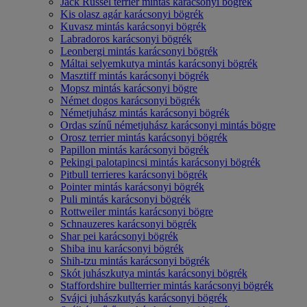
Jack Russel terrier mintás karácsonyi bögrék
Kis olasz agár karácsonyi bögrék
Kuvasz mintás karácsonyi bögrék
Labradoros karácsonyi bögrék
Leonbergi mintás karácsonyi bögrék
Máltai selyemkutya mintás karácsonyi bögrék
Masztiff mintás karácsonyi bögrék
Mopsz mintás karácsonyi bögre
Német dogos karácsonyi bögrék
Németjuhász mintás karácsonyi bögrék
Ordas színű németjuhász karácsonyi mintás bögre
Orosz terrier mintás karácsonyi bögrék
Papillon mintás karácsonyi bögrék
Pekingi palotapincsi mintás karácsonyi bögrék
Pitbull terrieres karácsonyi bögrék
Pointer mintás karácsonyi bögrék
Puli mintás karácsonyi bögrék
Rottweiler mintás karácsonyi bögre
Schnauzeres karácsonyi bögrék
Shar pei karácsonyi bögrék
Shiba inu karácsonyi bögrék
Shih-tzu mintás karácsonyi bögrék
Skót juhászkutya mintás karácsonyi bögrék
Staffordshire bullterrier mintás karácsonyi bögrék
Svájci juhászkutyás karácsonyi bögrék