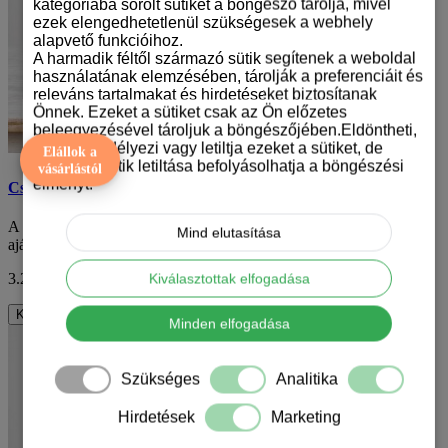
kategóriába sorolt sütiket a böngésző tárolja, mivel
ezek elengedhetetlenül szükségesek a webhely
alapvető funkcióihoz.
A harmadik féltől származó sütik segítenek a weboldal
használatának elemzésében, tárolják a preferenciáit és
releváns tartalmakat és hirdetéseket biztosítanak
Önnek. Ezeket a sütiket csak az Ön előzetes
beleegyezésével tároljuk a böngészőjében.Eldöntheti,
hogy engedélyezi vagy letiltja ezeket a sütiket, de
Elállok a
bizonyos sütik letiltása befolyásolhatja a böngészési
vásárlástól
élményt.
Csivava mintás karácsonyi bögre
A karácsony közeledtével sokan keresnek olyan különleges
Mind elutasítása
ajándékot, amely nemcsak gyakorlati, hanem ..
3.290 Ft
ÁFA nélkül: 2.591 Ft
Kiválasztottak elfogadása
Kosárba
Minden elfogadása
Szükséges
Analitika
Hirdetések
Marketing