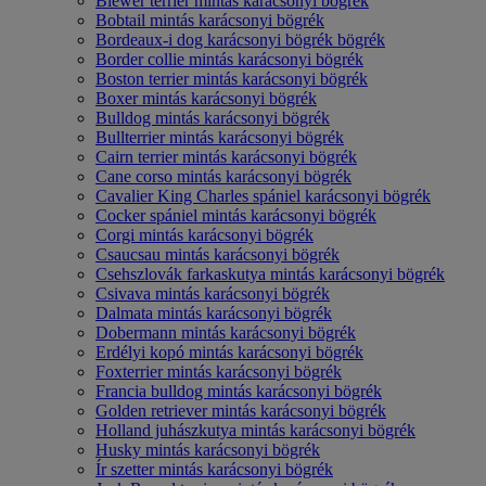
Biewer terrier mintás karácsonyi bögrék
Bobtail mintás karácsonyi bögrék
Bordeaux-i dog karácsonyi bögrék bögrék
Border collie mintás karácsonyi bögrék
Boston terrier mintás karácsonyi bögrék
Boxer mintás karácsonyi bögrék
Bulldog mintás karácsonyi bögrék
Bullterrier mintás karácsonyi bögrék
Cairn terrier mintás karácsonyi bögrék
Cane corso mintás karácsonyi bögrék
Cavalier King Charles spániel karácsonyi bögrék
Cocker spániel mintás karácsonyi bögrék
Corgi mintás karácsonyi bögrék
Csaucsau mintás karácsonyi bögrék
Csehszlovák farkaskutya mintás karácsonyi bögrék
Csivava mintás karácsonyi bögrék
Dalmata mintás karácsonyi bögrék
Dobermann mintás karácsonyi bögrék
Erdélyi kopó mintás karácsonyi bögrék
Foxterrier mintás karácsonyi bögrék
Francia bulldog mintás karácsonyi bögrék
Golden retriever mintás karácsonyi bögrék
Holland juhászkutya mintás karácsonyi bögrék
Husky mintás karácsonyi bögrék
Ír szetter mintás karácsonyi bögrék