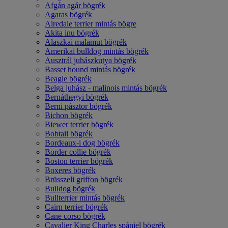
Afgán agár bögrék
Agaras bögrék
Airedale terrier mintás bögre
Akita inu bögrék
Alaszkai malamut bögrék
Amerikai bulldog mintás bögrék
Ausztrál juhászkutya bögrék
Basset hound mintás bögrék
Beagle bögrék
Belga juhász - malinois mintás bögrék
Bernáthegyi bögrék
Berni pásztor bögrék
Bichon bögrék
Biewer terrier bögrék
Bobtail bögrék
Bordeaux-i dog bögrék
Border collie bögrék
Boston terrier bögrék
Boxeres bögrék
Brüsszeli griffon bögrék
Bulldog bögrék
Bullterrier mintás bögrék
Cairn terrier bögrék
Cane corso bögrék
Cavalier King Charles spániel bögrék