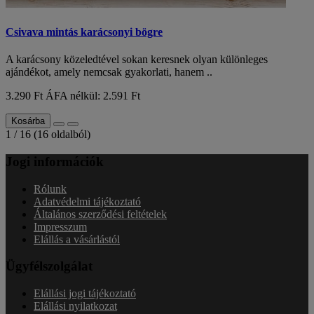
Csivava mintás karácsonyi bögre
A karácsony közeledtével sokan keresnek olyan különleges
ajándékot, amely nemcsak gyakorlati, hanem ..
3.290 Ft
ÁFA nélkül: 2.591 Ft
Kosárba
1 / 16 (16 oldalból)
Jogi információk
Rólunk
Adatvédelmi tájékoztató
Általános szerződési feltételek
Impresszum
Elállás a vásárlástól
Ügyfélszolgálat
Elállási jogi tájékoztató
Elállási nyilatkozat