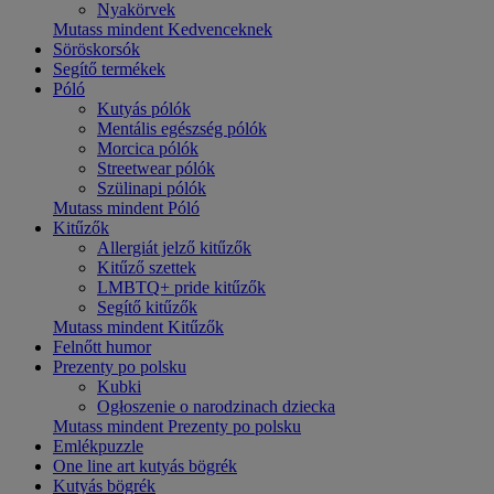
Nyakörvek
Mutass mindent Kedvenceknek
Söröskorsók
Segítő termékek
Póló
Kutyás pólók
Mentális egészség pólók
Morcica pólók
Streetwear pólók
Szülinapi pólók
Mutass mindent Póló
Kitűzők
Allergiát jelző kitűzők
Kitűző szettek
LMBTQ+ pride kitűzők
Segítő kitűzők
Mutass mindent Kitűzők
Felnőtt humor
Prezenty po polsku
Kubki
Ogłoszenie o narodzinach dziecka
Mutass mindent Prezenty po polsku
Emlékpuzzle
One line art kutyás bögrék
Kutyás bögrék