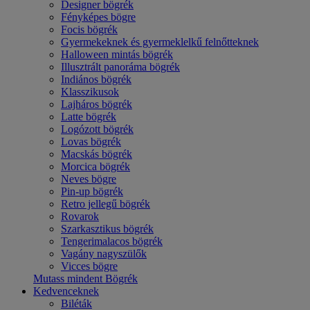
Designer bögrék
Fényképes bögre
Focis bögrék
Gyermekeknek és gyermeklelkű felnőtteknek
Halloween mintás bögrék
Illusztrált panoráma bögrék
Indiános bögrék
Klasszikusok
Lajháros bögrék
Latte bögrék
Logózott bögrék
Lovas bögrék
Macskás bögrék
Morcica bögrék
Neves bögre
Pin-up bögrék
Retro jellegű bögrék
Rovarok
Szarkasztikus bögrék
Tengerimalacos bögrék
Vagány nagyszülők
Vicces bögre
Mutass mindent Bögrék
Kedvenceknek
Biléták