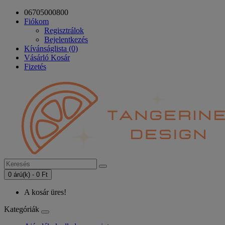
06705000800
Fiókom
Regisztrálok
Bejelentkezés
Kívánságlista (0)
Vásárló Kosár
Fizetés
0 árú(k) - 0 Ft
A kosár üres!
Kategóriák