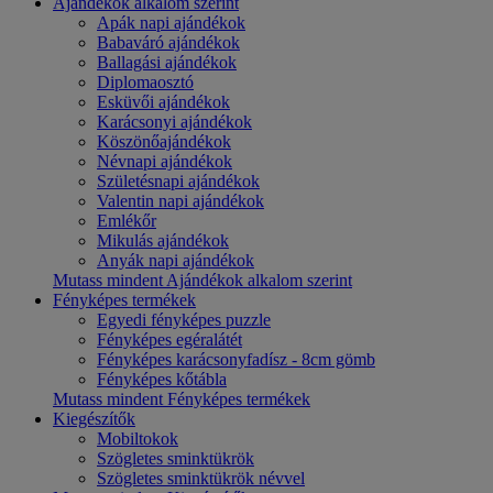
Ajándékok alkalom szerint
Apák napi ajándékok
Babaváró ajándékok
Ballagási ajándékok
Diplomaosztó
Esküvői ajándékok
Karácsonyi ajándékok
Köszönőajándékok
Névnapi ajándékok
Születésnapi ajándékok
Valentin napi ajándékok
Emlékőr
Mikulás ajándékok
Anyák napi ajándékok
Mutass mindent Ajándékok alkalom szerint
Fényképes termékek
Egyedi fényképes puzzle
Fényképes egéralátét
Fényképes karácsonyfadísz - 8cm gömb
Fényképes kőtábla
Mutass mindent Fényképes termékek
Kiegészítők
Mobiltokok
Szögletes sminktükrök
Szögletes sminktükrök névvel