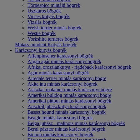
Törpespicc mintájú bögrék
Uszkáros bögrék
Vicces kutyás bögrék
Vizslás bögrék
Welsh terrier mintás bögrék
Westie bögrék
Yorkshire terrieres bögrék
Mutass mindent Kutyás bögrék
Karácsonyi kutyás bögrék
Affenpinscher karácsonyi bögrék
Afgán agár mintás karácsonyi bögrék
Afrikai oroszlánkutya - rigdeback karácsonyi bögrék
Agár mintás karácsonyi bögrék
Airedale terrier mintás karácsonyi bögre
Akita inu mintás karácsonyi bögrék
Alaszkai malamut mintás karácsonyi bögre
Amerikai bulldog mintás karácsonyi bögre
Amerikai pittbul mintás karácsonyi bögrék
Ausztrál juhászkutya karácsonyi bögrék
Basset hound mintás karácsonyi bögrék
Beagle mintás karácsonyi bögrék
Belga juhász - malinois mintás karácsonyi bögrék
Berni pásztor mintás karácsonyi bögrék
Bichon mintás karácsonyi bögrék