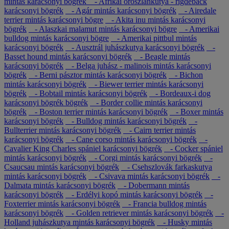
mintás karácsonyi bögrék
- Afrikai oroszlánkutya - rigdeback
karácsonyi bögrék
- Agár mintás karácsonyi bögrék
- Airedale
terrier mintás karácsonyi bögre
- Akita inu mintás karácsonyi
bögrék
- Alaszkai malamut mintás karácsonyi bögre
- Amerikai
bulldog mintás karácsonyi bögre
- Amerikai pittbul mintás
karácsonyi bögrék
- Ausztrál juhászkutya karácsonyi bögrék
-
Basset hound mintás karácsonyi bögrék
- Beagle mintás
karácsonyi bögrék
- Belga juhász - malinois mintás karácsonyi
bögrék
- Berni pásztor mintás karácsonyi bögrék
- Bichon
mintás karácsonyi bögrék
- Biewer terrier mintás karácsonyi
bögrék
- Bobtail mintás karácsonyi bögrék
- Bordeaux-i dog
karácsonyi bögrék bögrék
- Border collie mintás karácsonyi
bögrék
- Boston terrier mintás karácsonyi bögrék
- Boxer mintás
karácsonyi bögrék
- Bulldog mintás karácsonyi bögrék
-
Bullterrier mintás karácsonyi bögrék
- Cairn terrier mintás
karácsonyi bögrék
- Cane corso mintás karácsonyi bögrék
-
Cavalier King Charles spániel karácsonyi bögrék
- Cocker spániel
mintás karácsonyi bögrék
- Corgi mintás karácsonyi bögrék
-
Csaucsau mintás karácsonyi bögrék
- Csehszlovák farkaskutya
mintás karácsonyi bögrék
- Csivava mintás karácsonyi bögrék
-
Dalmata mintás karácsonyi bögrék
- Dobermann mintás
karácsonyi bögrék
- Erdélyi kopó mintás karácsonyi bögrék
-
Foxterrier mintás karácsonyi bögrék
- Francia bulldog mintás
karácsonyi bögrék
- Golden retriever mintás karácsonyi bögrék
-
Holland juhászkutya mintás karácsonyi bögrék
- Husky mintás