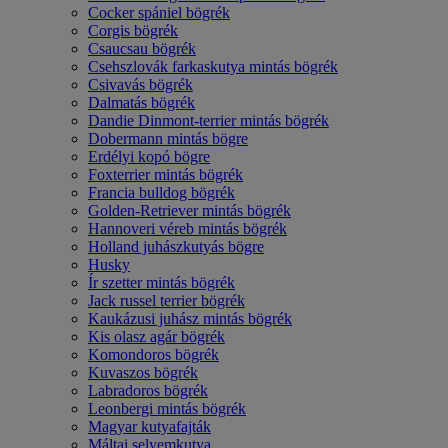
Cocker spániel bögrék
Corgis bögrék
Csaucsau bögrék
Csehszlovák farkaskutya mintás bögrék
Csivavás bögrék
Dalmatás bögrék
Dandie Dinmont-terrier mintás bögrék
Dobermann mintás bögre
Erdélyi kopó bögre
Foxterrier mintás bögrék
Francia bulldog bögrék
Golden-Retriever mintás bögrék
Hannoveri véreb mintás bögrék
Holland juhászkutyás bögre
Husky
Ír szetter mintás bögrék
Jack russel terrier bögrék
Kaukázusi juhász mintás bögrék
Kis olasz agár bögrék
Komondoros bögrék
Kuvaszos bögrék
Labradoros bögrék
Leonbergi mintás bögrék
Magyar kutyafajták
Máltai selyemkutya