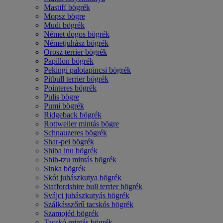
Mastiff bögrék
Mopsz bögre
Mudi bögrék
Német dogos bögrék
Németjuhász bögrék
Orosz terrier bögrék
Papillon bögrék
Pekingi palotapincsi bögrék
Pitbull terrier bögrék
Pointeres bögrék
Pulis bögre
Pumi bögrék
Ridgeback bögrék
Rottweiler mintás bögre
Schnauzeres bögrék
Shar-pei bögrék
Shiba inu bögrék
Shih-tzu mintás bögrék
Sinka bögrék
Skót juhászkutya bögrék
Staffordshire bull terrier bögrék
Svájci juhászkutyás bögrék
Szálkásszőrű tacskós bögrék
Szamojéd bögrék
Tacskó mintás bögrék