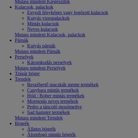
Mutass mindent Kiegészítők
Kulacsok, palackok
Egyedi fényképes vagy logózott kulacsok
Kutyás vizespalackok
Mintás kulacsok
Neves kulacsok
Mutass mindent Kulacsok, palackok
Párnák
Kutyás párnák
Mutass mindent Párnák
Perselyek
Káromkodás perselyek
Mutass mindent Perselyek
Trágár bögre
Trendek
Beszélgető macskák meme termékek
Capybara mintás termékek
Hód / Bober mintás termékek
Mormotás neves termékek
Pedro a táncoló mosómedve
Sad hamster termékek
Mutass mindent Trendek
Bögrék
Állatos bögrék
Álomfogó mintás bögrék