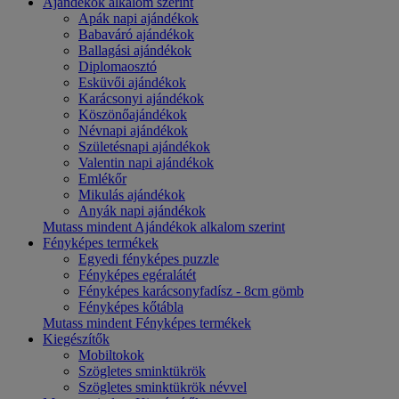
Ajándékok alkalom szerint
Apák napi ajándékok
Babaváró ajándékok
Ballagási ajándékok
Diplomaosztó
Esküvői ajándékok
Karácsonyi ajándékok
Köszönőajándékok
Névnapi ajándékok
Születésnapi ajándékok
Valentin napi ajándékok
Emlékőr
Mikulás ajándékok
Anyák napi ajándékok
Mutass mindent Ajándékok alkalom szerint
Fényképes termékek
Egyedi fényképes puzzle
Fényképes egéralátét
Fényképes karácsonyfadísz - 8cm gömb
Fényképes kőtábla
Mutass mindent Fényképes termékek
Kiegészítők
Mobiltokok
Szögletes sminktükrök
Szögletes sminktükrök névvel