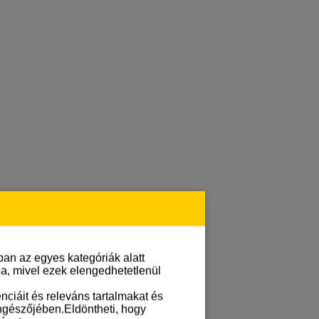
an az egyes kategóriák alatt
lja, mivel ezek elengedhetetlenül
ciáit és releváns tartalmakat és
öngészőjében.Eldöntheti, hogy