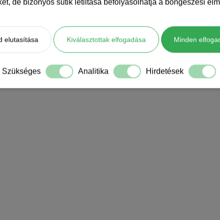
iket, de bizonyos sütik letiltása befolyásolhatja a böngészési élm
 elutasítása
Kiválasztottak elfogadása
Minden elfoga
Szükséges
Analitika
Hirdetések