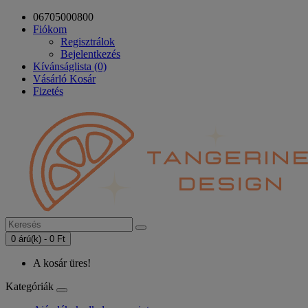
06705000800
Fiókom
Regisztrálok
Bejelentkezés
Kívánságlista (0)
Vásárló Kosár
Fizetés
0 árú(k) - 0 Ft
A kosár üres!
Kategóriák