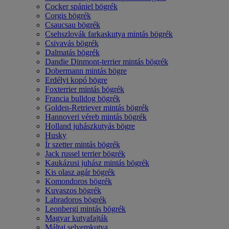
Cocker spániel bögrék
Corgis bögrék
Csaucsau bögrék
Csehszlovák farkaskutya mintás bögrék
Csivavás bögrék
Dalmatás bögrék
Dandie Dinmont-terrier mintás bögrék
Dobermann mintás bögre
Erdélyi kopó bögre
Foxterrier mintás bögrék
Francia bulldog bögrék
Golden-Retriever mintás bögrék
Hannoveri véreb mintás bögrék
Holland juhászkutyás bögre
Husky
Ír szetter mintás bögrék
Jack russel terrier bögrék
Kaukázusi juhász mintás bögrék
Kis olasz agár bögrék
Komondoros bögrék
Kuvaszos bögrék
Labradoros bögrék
Leonbergi mintás bögrék
Magyar kutyafajták
Máltai selyemkutya