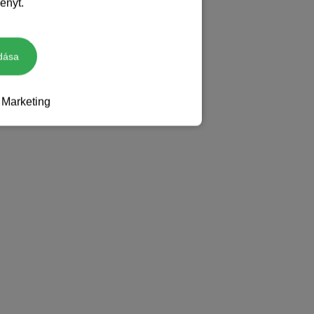
ényt.
dása
Marketing