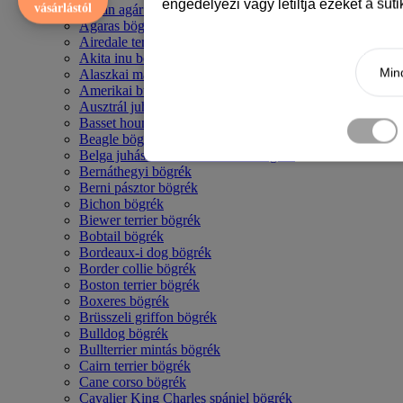
engedélyezi vagy letiltja ezeket a süt
vásárlástól
Afgán agár bögrék
Agaras bögrék
Airedale terrier mintás bögre
Akita inu bögrék
Mind
Alaszkai malamut bögrék
Amerikai bulldog mintás bögrék
Ausztrál juhászkutya bögrék
Basset hound mintás bögrék
Beagle bögrék
Belga juhász - malinois mintás bögrék
Bernáthegyi bögrék
Berni pásztor bögrék
Bichon bögrék
Biewer terrier bögrék
Bobtail bögrék
Bordeaux-i dog bögrék
Border collie bögrék
Boston terrier bögrék
Boxeres bögrék
Brüsszeli griffon bögrék
Bulldog bögrék
Bullterrier mintás bögrék
Cairn terrier bögrék
Cane corso bögrék
Cavalier King Charles spániel bögrék