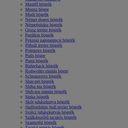
Mastiff bögrék
Mopsz bögre
Mudi bögrék
Német dogos bögrék
Németjuhász bögrék
Orosz terrier bögrék
Papillon bögrék
Pekingi palotapincsi bögrék
Pitbull terrier bögrék
Pointeres bögrék
Pulis bögre
Pumi bögrék
Ridgeback bögrék
Rottweiler mintás bögre
Schnauzeres bögrék
Shar-pei bögrék
Shiba inu bögrék
Shih-tzu mintás bögrék
Sinka bögrék
Skót juhászkutya bögrék
Staffordshire bull terrier bögrék
Svájci juhászkutyás bögrék
Szálkásszőrű tacskós bögrék
Szamojéd bögrék
Tacskó mintás bögrék