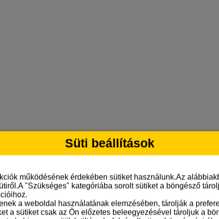
Süti beállítások
nkciók működésének érdekében sütiket használunk.Az alábbiakb
ütiről.A "Szükséges" kategóriába sorolt sütiket a böngésző táro
cióihoz.
tenek a weboldal használatának elemzésében, tárolják a preferen
ket a sütiket csak az Ön előzetes beleegyezésével tároljuk a b