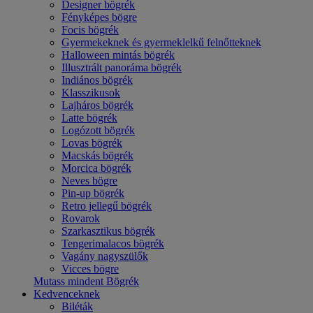
Designer bögrék
Fényképes bögre
Focis bögrék
Gyermekeknek és gyermeklelkű felnőtteknek
Halloween mintás bögrék
Illusztrált panoráma bögrék
Indiános bögrék
Klasszikusok
Lajháros bögrék
Latte bögrék
Logózott bögrék
Lovas bögrék
Macskás bögrék
Morcica bögrék
Neves bögre
Pin-up bögrék
Retro jellegű bögrék
Rovarok
Szarkasztikus bögrék
Tengerimalacos bögrék
Vagány nagyszülők
Vicces bögre
Mutass mindent Bögrék
Kedvenceknek
Biléták