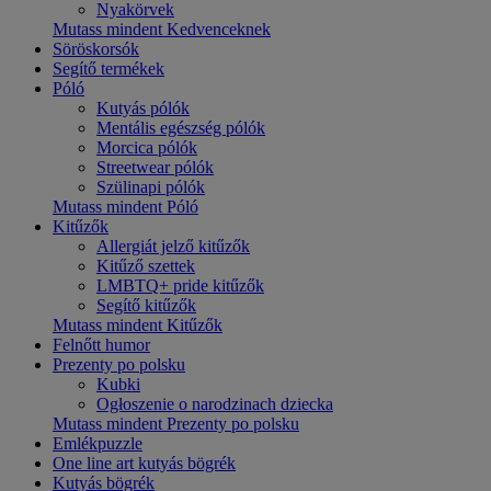
Nyakörvek
Mutass mindent Kedvenceknek
Söröskorsók
Segítő termékek
Póló
Kutyás pólók
Mentális egészség pólók
Morcica pólók
Streetwear pólók
Szülinapi pólók
Mutass mindent Póló
Kitűzők
Allergiát jelző kitűzők
Kitűző szettek
LMBTQ+ pride kitűzők
Segítő kitűzők
Mutass mindent Kitűzők
Felnőtt humor
Prezenty po polsku
Kubki
Ogłoszenie o narodzinach dziecka
Mutass mindent Prezenty po polsku
Emlékpuzzle
One line art kutyás bögrék
Kutyás bögrék