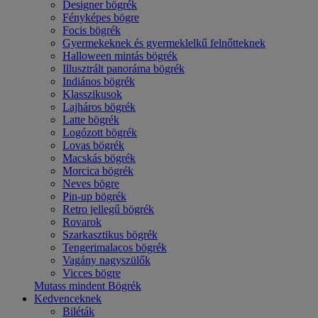
Designer bögrék
Fényképes bögre
Focis bögrék
Gyermekeknek és gyermeklelkű felnőtteknek
Halloween mintás bögrék
Illusztrált panoráma bögrék
Indiános bögrék
Klasszikusok
Lajháros bögrék
Latte bögrék
Logózott bögrék
Lovas bögrék
Macskás bögrék
Morcica bögrék
Neves bögre
Pin-up bögrék
Retro jellegű bögrék
Rovarok
Szarkasztikus bögrék
Tengerimalacos bögrék
Vagány nagyszülők
Vicces bögre
Mutass mindent Bögrék
Kedvenceknek
Biléták