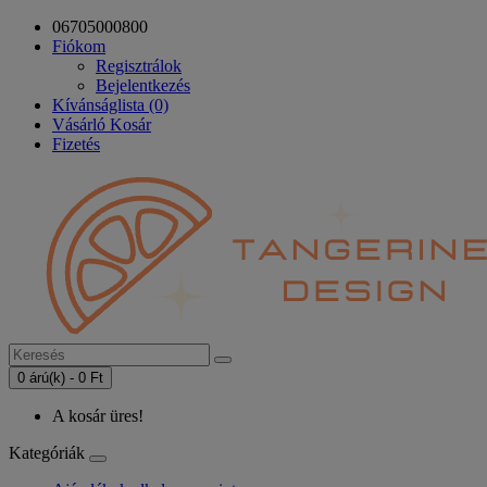
06705000800
Fiókom
Regisztrálok
Bejelentkezés
Kívánságlista (0)
Vásárló Kosár
Fizetés
0 árú(k) - 0 Ft
A kosár üres!
Kategóriák