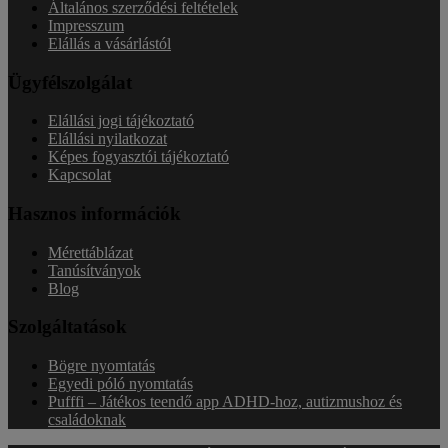
Általános szerződési feltételek
Impresszum
Elállás a vásárlástól
Ügyfélszolgálat
Elállási jogi tájékoztató
Elállási nyilatkozat
Képes fogyasztói tájékoztató
Kapcsolat
Hasznos információk
Mérettáblázat
Tanúsítványok
Blog
Szolgáltatások
Bögre nyomtatás
Egyedi póló nyomtatás
Pufffi – Játékos teendő app ADHD-hoz, autizmushoz és
családoknak