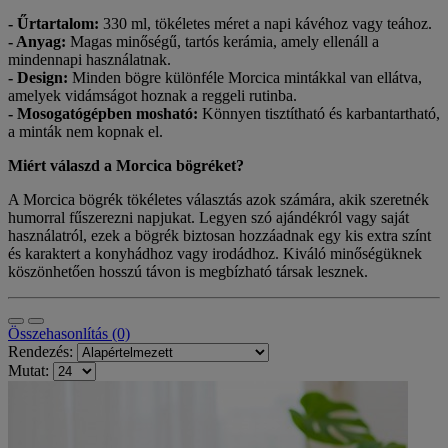
- Űrtartalom:
330 ml, tökéletes méret a napi kávéhoz vagy teához.
- Anyag:
Magas minőségű, tartós kerámia, amely ellenáll a
mindennapi használatnak.
- Design:
Minden bögre különféle Morcica mintákkal van ellátva,
amelyek vidámságot hoznak a reggeli rutinba.
- Mosogatógépben mosható:
Könnyen tisztítható és karbantartható,
a minták nem kopnak el.
Miért válaszd a Morcica bögréket?
A Morcica bögrék tökéletes választás azok számára, akik szeretnék
humorral fűszerezni napjukat. Legyen szó ajándékról vagy saját
használatról, ezek a bögrék biztosan hozzáadnak egy kis extra színt
és karaktert a konyhádhoz vagy irodádhoz. Kiváló minőségüknek
köszönhetően hosszú távon is megbízható társak lesznek.
Összehasonlítás (0)
Rendezés:
Mutat: