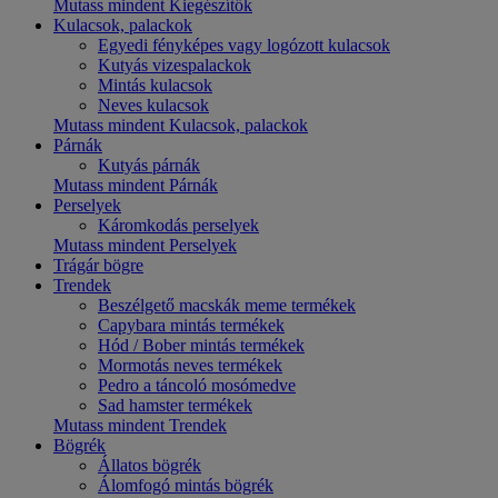
Mutass mindent Kiegészítők
Kulacsok, palackok
Egyedi fényképes vagy logózott kulacsok
Kutyás vizespalackok
Mintás kulacsok
Neves kulacsok
Mutass mindent Kulacsok, palackok
Párnák
Kutyás párnák
Mutass mindent Párnák
Perselyek
Káromkodás perselyek
Mutass mindent Perselyek
Trágár bögre
Trendek
Beszélgető macskák meme termékek
Capybara mintás termékek
Hód / Bober mintás termékek
Mormotás neves termékek
Pedro a táncoló mosómedve
Sad hamster termékek
Mutass mindent Trendek
Bögrék
Állatos bögrék
Álomfogó mintás bögrék