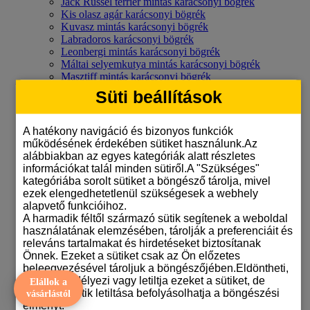
Jack Russel terrier mintás karácsonyi bögrék
Kis olasz agár karácsonyi bögrék
Kuvasz mintás karácsonyi bögrék
Labradoros karácsonyi bögrék
Leonbergi mintás karácsonyi bögrék
Máltai selyemkutya mintás karácsonyi bögrék
Masztiff mintás karácsonyi bögrék
Mopsz mintás karácsonyi bögre
Süti beállítások
Német dogos karácsonyi bögrék
Németjuhász mintás karácsonyi bögrék
Ordas színű németjuhász karácsonyi mintás bögre
A hatékony navigáció és bizonyos funkciók
Orosz terrier mintás karácsonyi bögrék
működésének érdekében sütiket használunk.Az
Papillon mintás karácsonyi bögrék
alábbiakban az egyes kategóriák alatt részletes
Pekingi palotapincsi mintás karácsonyi bögrék
információkat talál minden sütiről.A "Szükséges"
Pitbull terrieres karácsonyi bögrék
kategóriába sorolt sütiket a böngésző tárolja, mivel
Pointer mintás karácsonyi bögrék
ezek elengedhetetlenül szükségesek a webhely
Puli mintás karácsonyi bögrék
alapvető funkcióihoz.
Rottweiler mintás karácsonyi bögre
A harmadik féltől származó sütik segítenek a weboldal
Schnauzeres karácsonyi bögrék
használatának elemzésében, tárolják a preferenciáit és
Shar pei karácsonyi bögrék
releváns tartalmakat és hirdetéseket biztosítanak
Shiba inu karácsonyi bögrék
Önnek. Ezeket a sütiket csak az Ön előzetes
Shih-tzu mintás karácsonyi bögrék
beleegyezésével tároljuk a böngészőjében.Eldöntheti,
Skót juhászkutya mintás karácsonyi bögrék
hogy engedélyezi vagy letiltja ezeket a sütiket, de
Elállok a
Staffordshire bullterrier mintás karácsonyi bögrék
bizonyos sütik letiltása befolyásolhatja a böngészési
vásárlástól
Svájci juhászkutyás karácsonyi bögrék
élményt.