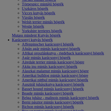
Törpespicc mintájú bögrék
Uszkáros bögrék
Vicces kutyás bögrék
Vizslás bögrék
Welsh terrier mintás bögrék
Westie bögrék
Yorkshire terrieres bögrék
Mutass mindent Kutyás bögrék
Karácsonyi kutyás bögrék
Affenpinscher karácsonyi bögrék
Afgán agár mintás karácsonyi bögrék
Afrikai oroszlánkutya - rigdeback karácsonyi bögrék
Agár mintás karácsonyi bögrék
Airedale terrier mintás karácsonyi bögre
Akita inu mintás karácsonyi bögrék
Alaszkai malamut mintás karácsonyi bögre
Amerikai bulldog mintás karácsonyi bögre
Amerikai pittbul mintás karácsonyi bögrék
Ausztrál juhászkutya karácsonyi bögrék
Basset hound mintás karácsonyi bögrék
Beagle mintás karácsonyi bögrék
Belga juhász - malinois mintás karácsonyi bögrék
Berni pásztor mintás karácsonyi bögrék
Bichon mintás karácsonyi bögrék