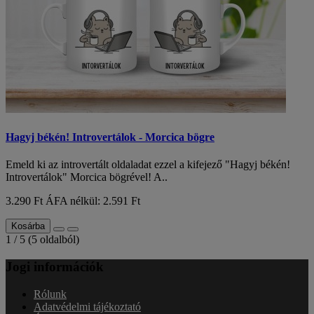
Hagyj békén! Introvertálok - Morcica bögre
Emeld ki az introvertált oldaladat ezzel a kifejező "Hagyj békén!
Introvertálok" Morcica bögrével! A..
3.290 Ft
ÁFA nélkül: 2.591 Ft
Kosárba
1 / 5 (5 oldalból)
Jogi információk
Rólunk
Adatvédelmi tájékoztató