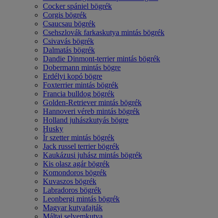
Cocker spániel bögrék
Corgis bögrék
Csaucsau bögrék
Csehszlovák farkaskutya mintás bögrék
Csivavás bögrék
Dalmatás bögrék
Dandie Dinmont-terrier mintás bögrék
Dobermann mintás bögre
Erdélyi kopó bögre
Foxterrier mintás bögrék
Francia bulldog bögrék
Golden-Retriever mintás bögrék
Hannoveri véreb mintás bögrék
Holland juhászkutyás bögre
Husky
Ír szetter mintás bögrék
Jack russel terrier bögrék
Kaukázusi juhász mintás bögrék
Kis olasz agár bögrék
Komondoros bögrék
Kuvaszos bögrék
Labradoros bögrék
Leonbergi mintás bögrék
Magyar kutyafajták
Máltai selyemkutya