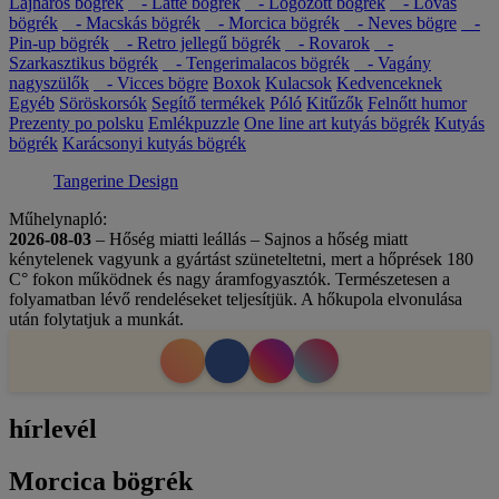
Lajháros bögrék
- Latte bögrék
- Logózott bögrék
- Lovas
bögrék
- Macskás bögrék
- Morcica bögrék
- Neves bögre
-
Pin-up bögrék
- Retro jellegű bögrék
- Rovarok
-
Szarkasztikus bögrék
- Tengerimalacos bögrék
- Vagány
nagyszülők
- Vicces bögre
Boxok
Kulacsok
Kedvenceknek
Egyéb
Söröskorsók
Segítő termékek
Póló
Kitűzők
Felnőtt humor
Prezenty po polsku
Emlékpuzzle
One line art kutyás bögrék
Kutyás
bögrék
Karácsonyi kutyás bögrék
Tangerine Design
Műhelynapló:
2026-08-03
– Hőség miatti leállás – Sajnos a hőség miatt
kénytelenek vagyunk a gyártást szüneteltetni, mert a hőprések 180
C° fokon működnek és nagy áramfogyasztók. Természetesen a
folyamatban lévő rendeléseket teljesítjük. A hőkupola elvonulása
után folytatjuk a munkát.
hírlevél
Morcica bögrék