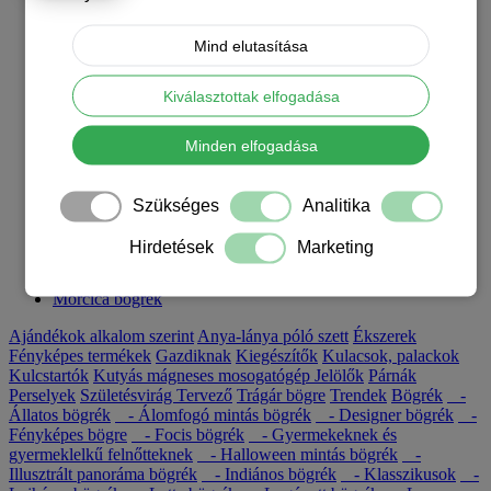
Szálkásszőrű tacskós karácsonyi bögrék
Szamojéd mintás karácsonyi bögrék
Tacskó mintás karácsonyi bögrék
Mind elutasítása
Törpe pincser mintás karácsonyi bögrék
Törpespicc mintás karácsonyi bögrék
Kiválasztottak elfogadása
Uszkáros karácsonyi bögrék
Vizslás karácsonyi bögrék
Welsh terrier mintás karácsonyi bögrék
Minden elfogadása
Westie mintás karácsonyi bögrék
Yorkshire terrieres karácsonyi bögrék
Mutass mindent Karácsonyi kutyás bögrék
Szükséges
Analitika
Blog
Hirdetések
Marketing
Bögrék
Morcica bögrék
Ajándékok alkalom szerint
Anya-lánya póló szett
Ékszerek
Fényképes termékek
Gazdiknak
Kiegészítők
Kulacsok, palackok
Kulcstartók
Kutyás mágneses mosogatógép Jelölők
Párnák
Perselyek
Születésvirág
Tervező
Trágár bögre
Trendek
Bögrék
-
Állatos bögrék
- Álomfogó mintás bögrék
- Designer bögrék
-
Fényképes bögre
- Focis bögrék
- Gyermekeknek és
gyermeklelkű felnőtteknek
- Halloween mintás bögrék
-
Illusztrált panoráma bögrék
- Indiános bögrék
- Klasszikusok
-