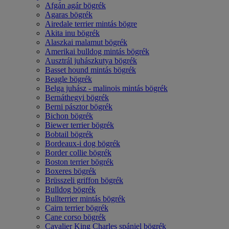
Afgán agár bögrék
Agaras bögrék
Airedale terrier mintás bögre
Akita inu bögrék
Alaszkai malamut bögrék
Amerikai bulldog mintás bögrék
Ausztrál juhászkutya bögrék
Basset hound mintás bögrék
Beagle bögrék
Belga juhász - malinois mintás bögrék
Bernáthegyi bögrék
Berni pásztor bögrék
Bichon bögrék
Biewer terrier bögrék
Bobtail bögrék
Bordeaux-i dog bögrék
Border collie bögrék
Boston terrier bögrék
Boxeres bögrék
Brüsszeli griffon bögrék
Bulldog bögrék
Bullterrier mintás bögrék
Cairn terrier bögrék
Cane corso bögrék
Cavalier King Charles spániel bögrék