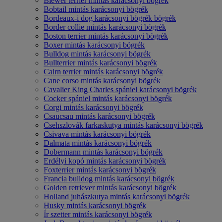
Biewer terrier mintás karácsonyi bögrék
Bobtail mintás karácsonyi bögrék
Bordeaux-i dog karácsonyi bögrék bögrék
Border collie mintás karácsonyi bögrék
Boston terrier mintás karácsonyi bögrék
Boxer mintás karácsonyi bögrék
Bulldog mintás karácsonyi bögrék
Bullterrier mintás karácsonyi bögrék
Cairn terrier mintás karácsonyi bögrék
Cane corso mintás karácsonyi bögrék
Cavalier King Charles spániel karácsonyi bögrék
Cocker spániel mintás karácsonyi bögrék
Corgi mintás karácsonyi bögrék
Csaucsau mintás karácsonyi bögrék
Csehszlovák farkaskutya mintás karácsonyi bögrék
Csivava mintás karácsonyi bögrék
Dalmata mintás karácsonyi bögrék
Dobermann mintás karácsonyi bögrék
Erdélyi kopó mintás karácsonyi bögrék
Foxterrier mintás karácsonyi bögrék
Francia bulldog mintás karácsonyi bögrék
Golden retriever mintás karácsonyi bögrék
Holland juhászkutya mintás karácsonyi bögrék
Husky mintás karácsonyi bögrék
Ír szetter mintás karácsonyi bögrék