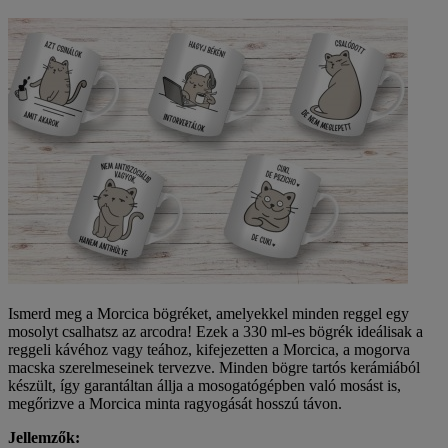
Ismerd meg a Morcica bögréket, amelyekkel minden reggel egy
mosolyt csalhatsz az arcodra! Ezek a 330 ml-es bögrék ideálisak a
reggeli kávéhoz vagy teához, kifejezetten a Morcica, a mogorva
macska szerelmeseinek tervezve. Minden bögre tartós kerámiából
készült, így garantáltan állja a mosogatógépben való mosást is,
megőrizve a Morcica minta ragyogását hosszú távon.
Jellemzők: