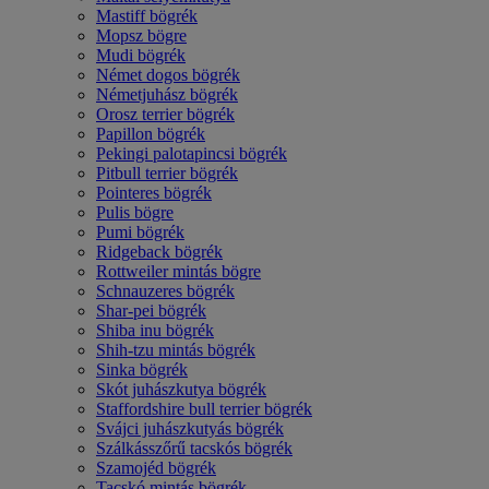
Mastiff bögrék
Mopsz bögre
Mudi bögrék
Német dogos bögrék
Németjuhász bögrék
Orosz terrier bögrék
Papillon bögrék
Pekingi palotapincsi bögrék
Pitbull terrier bögrék
Pointeres bögrék
Pulis bögre
Pumi bögrék
Ridgeback bögrék
Rottweiler mintás bögre
Schnauzeres bögrék
Shar-pei bögrék
Shiba inu bögrék
Shih-tzu mintás bögrék
Sinka bögrék
Skót juhászkutya bögrék
Staffordshire bull terrier bögrék
Svájci juhászkutyás bögrék
Szálkásszőrű tacskós bögrék
Szamojéd bögrék
Tacskó mintás bögrék