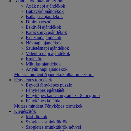
Ajándékok alkalom szerint
Apák napi ajándékok
Babaváró ajándékok
Ballagási ajándékok
Diplomaosztó
Esküvői ajándékok
Karácsonyi ajándékok
Köszönőajándékok
Névnapi ajándékok
Születésnapi ajándékok
Valentin napi ajándékok
Emlékőr
Mikulás ajándékok
Anyák napi ajándékok
Mutass mindent Ajándékok alkalom szerint
Fényképes termékek
Egyedi fényképes puzzle
Fényképes egéralátét
Fényképes karácsonyfadísz - 8cm gömb
Fényképes kőtábla
Mutass mindent Fényképes termékek
Kiegészítők
Mobiltokok
Szögletes sminktükrök
Szögletes sminktükrök névvel