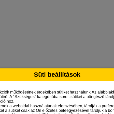
Süti beállítások
nkciók működésének érdekében sütiket használunk.Az alábbiakb
ütiről.A "Szükséges" kategóriába sorolt sütiket a böngésző táro
cióihoz.
tenek a weboldal használatának elemzésében, tárolják a preferen
ket a sütiket csak az Ön előzetes beleegyezésével tároljuk a b