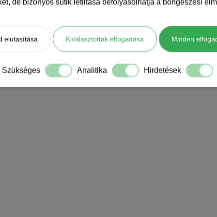
iket, de bizonyos sütik letiltása befolyásolhatja a böngészési élm
 elutasítása
Kiválasztottak elfogadása
Minden elfoga
Szükséges
Analitika
Hirdetések