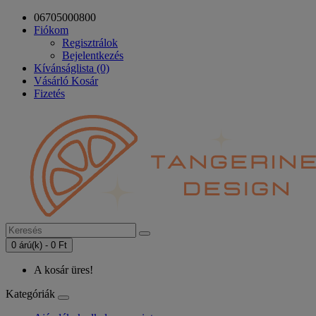
06705000800
Fiókom
Regisztrálok
Bejelentkezés
Kívánságlista (0)
Vásárló Kosár
Fizetés
0 árú(k) - 0 Ft
A kosár üres!
Kategóriák