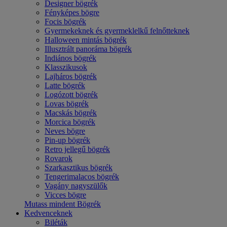
Designer bögrék
Fényképes bögre
Focis bögrék
Gyermekeknek és gyermeklelkű felnőtteknek
Halloween mintás bögrék
Illusztrált panoráma bögrék
Indiános bögrék
Klasszikusok
Lajháros bögrék
Latte bögrék
Logózott bögrék
Lovas bögrék
Macskás bögrék
Morcica bögrék
Neves bögre
Pin-up bögrék
Retro jellegű bögrék
Rovarok
Szarkasztikus bögrék
Tengerimalacos bögrék
Vagány nagyszülők
Vicces bögre
Mutass mindent Bögrék
Kedvenceknek
Biléták