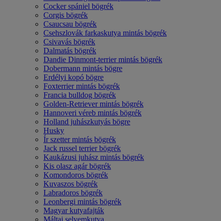
Cocker spániel bögrék
Corgis bögrék
Csaucsau bögrék
Csehszlovák farkaskutya mintás bögrék
Csivavás bögrék
Dalmatás bögrék
Dandie Dinmont-terrier mintás bögrék
Dobermann mintás bögre
Erdélyi kopó bögre
Foxterrier mintás bögrék
Francia bulldog bögrék
Golden-Retriever mintás bögrék
Hannoveri véreb mintás bögrék
Holland juhászkutyás bögre
Husky
Ír szetter mintás bögrék
Jack russel terrier bögrék
Kaukázusi juhász mintás bögrék
Kis olasz agár bögrék
Komondoros bögrék
Kuvaszos bögrék
Labradoros bögrék
Leonbergi mintás bögrék
Magyar kutyafajták
Máltai selyemkutya