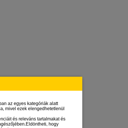
an az egyes kategóriák alatt
lja, mivel ezek elengedhetetlenül
ciáit és releváns tartalmakat és
öngészőjében.Eldöntheti, hogy