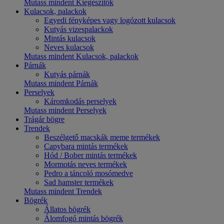
Mutass mindent Kiegészítők
Kulacsok, palackok
Egyedi fényképes vagy logózott kulacsok
Kutyás vizespalackok
Mintás kulacsok
Neves kulacsok
Mutass mindent Kulacsok, palackok
Párnák
Kutyás párnák
Mutass mindent Párnák
Perselyek
Káromkodás perselyek
Mutass mindent Perselyek
Trágár bögre
Trendek
Beszélgető macskák meme termékek
Capybara mintás termékek
Hód / Bober mintás termékek
Mormotás neves termékek
Pedro a táncoló mosómedve
Sad hamster termékek
Mutass mindent Trendek
Bögrék
Állatos bögrék
Álomfogó mintás bögrék