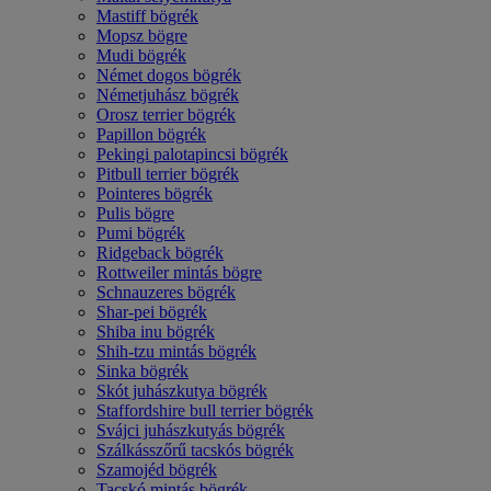
Mastiff bögrék
Mopsz bögre
Mudi bögrék
Német dogos bögrék
Németjuhász bögrék
Orosz terrier bögrék
Papillon bögrék
Pekingi palotapincsi bögrék
Pitbull terrier bögrék
Pointeres bögrék
Pulis bögre
Pumi bögrék
Ridgeback bögrék
Rottweiler mintás bögre
Schnauzeres bögrék
Shar-pei bögrék
Shiba inu bögrék
Shih-tzu mintás bögrék
Sinka bögrék
Skót juhászkutya bögrék
Staffordshire bull terrier bögrék
Svájci juhászkutyás bögrék
Szálkásszőrű tacskós bögrék
Szamojéd bögrék
Tacskó mintás bögrék