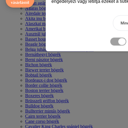
engedélyezi vagy letiltja ezeket a süt
vásárlástól
Afgán agár bögrék
Agaras bögrék
Airedale terrier mintás bögre
Akita inu bögrék
Mind
Alaszkai malamut bögrék
Amerikai bulldog mintás bögrék
Ausztrál juhászkutya bögrék
Basset hound mintás bögrék
Beagle bögrék
Belga juhász - malinois mintás bögrék
Bernáthegyi bögrék
Berni pásztor bögrék
Bichon bögrék
Biewer terrier bögrék
Bobtail bögrék
Bordeaux-i dog bögrék
Border collie bögrék
Boston terrier bögrék
Boxeres bögrék
Brüsszeli griffon bögrék
Bulldog bögrék
Bullterrier mintás bögrék
Cairn terrier bögrék
Cane corso bögrék
Cavalier King Charles spániel bögrék