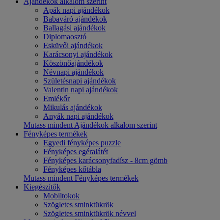
Ajándékok alkalom szerint
Apák napi ajándékok
Babaváró ajándékok
Ballagási ajándékok
Diplomaosztó
Esküvői ajándékok
Karácsonyi ajándékok
Köszönőajándékok
Névnapi ajándékok
Születésnapi ajándékok
Valentin napi ajándékok
Emlékőr
Mikulás ajándékok
Anyák napi ajándékok
Mutass mindent Ajándékok alkalom szerint
Fényképes termékek
Egyedi fényképes puzzle
Fényképes egéralátét
Fényképes karácsonyfadísz - 8cm gömb
Fényképes kőtábla
Mutass mindent Fényképes termékek
Kiegészítők
Mobiltokok
Szögletes sminktükrök
Szögletes sminktükrök névvel