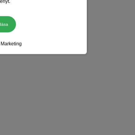
ényt.
dása
Marketing