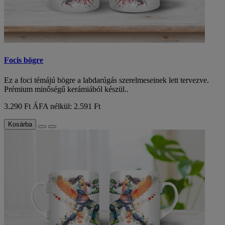
Focis bögre
Ez a foci témájú bögre a labdarúgás szerelmeseinek lett tervezve.
Prémium minőségű kerámiából készül..
3.290 Ft
ÁFA nélkül: 2.591 Ft
Kosárba