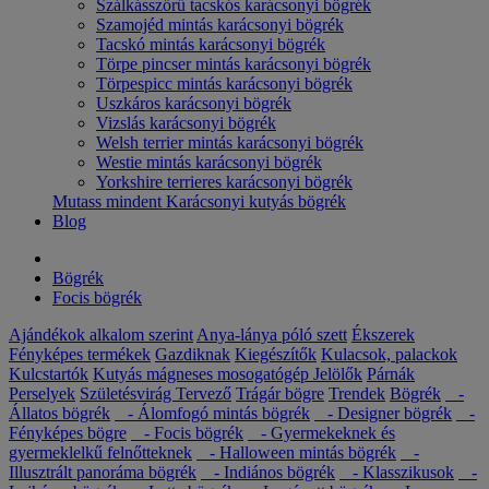
Szálkásszőrű tacskós karácsonyi bögrék
Szamojéd mintás karácsonyi bögrék
Tacskó mintás karácsonyi bögrék
Törpe pincser mintás karácsonyi bögrék
Törpespicc mintás karácsonyi bögrék
Uszkáros karácsonyi bögrék
Vizslás karácsonyi bögrék
Welsh terrier mintás karácsonyi bögrék
Westie mintás karácsonyi bögrék
Yorkshire terrieres karácsonyi bögrék
Mutass mindent Karácsonyi kutyás bögrék
Blog
Bögrék
Focis bögrék
Ajándékok alkalom szerint
Anya-lánya póló szett
Ékszerek
Fényképes termékek
Gazdiknak
Kiegészítők
Kulacsok, palackok
Kulcstartók
Kutyás mágneses mosogatógép Jelölők
Párnák
Perselyek
Születésvirág
Tervező
Trágár bögre
Trendek
Bögrék
-
Állatos bögrék
- Álomfogó mintás bögrék
- Designer bögrék
-
Fényképes bögre
- Focis bögrék
- Gyermekeknek és
gyermeklelkű felnőtteknek
- Halloween mintás bögrék
-
Illusztrált panoráma bögrék
- Indiános bögrék
- Klasszikusok
-