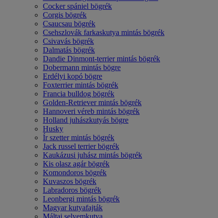
Cocker spániel bögrék
Corgis bögrék
Csaucsau bögrék
Csehszlovák farkaskutya mintás bögrék
Csivavás bögrék
Dalmatás bögrék
Dandie Dinmont-terrier mintás bögrék
Dobermann mintás bögre
Erdélyi kopó bögre
Foxterrier mintás bögrék
Francia bulldog bögrék
Golden-Retriever mintás bögrék
Hannoveri véreb mintás bögrék
Holland juhászkutyás bögre
Husky
Ír szetter mintás bögrék
Jack russel terrier bögrék
Kaukázusi juhász mintás bögrék
Kis olasz agár bögrék
Komondoros bögrék
Kuvaszos bögrék
Labradoros bögrék
Leonbergi mintás bögrék
Magyar kutyafajták
Máltai selyemkutya