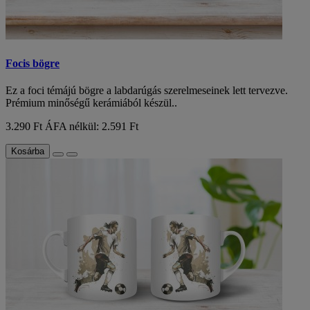
Focis bögre
Ez a foci témájú bögre a labdarúgás szerelmeseinek lett tervezve.
Prémium minőségű kerámiából készül..
3.290 Ft
ÁFA nélkül: 2.591 Ft
Kosárba