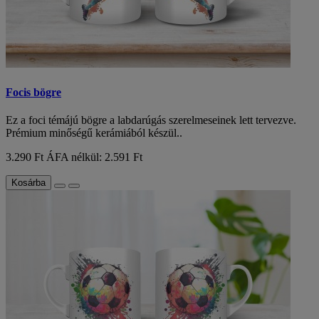
Focis bögre
Ez a foci témájú bögre a labdarúgás szerelmeseinek lett tervezve.
Prémium minőségű kerámiából készül..
3.290 Ft
ÁFA nélkül: 2.591 Ft
Kosárba