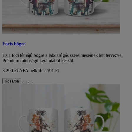
Focis bögre
Ez a foci témájú bögre a labdarúgás szerelmeseinek lett tervezve.
Prémium minőségű kerámiából készül..
3.290 Ft
ÁFA nélkül: 2.591 Ft
Kosárba