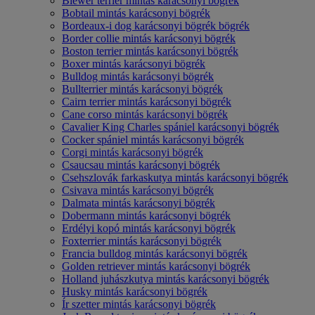
Biewer terrier mintás karácsonyi bögrék
Bobtail mintás karácsonyi bögrék
Bordeaux-i dog karácsonyi bögrék bögrék
Border collie mintás karácsonyi bögrék
Boston terrier mintás karácsonyi bögrék
Boxer mintás karácsonyi bögrék
Bulldog mintás karácsonyi bögrék
Bullterrier mintás karácsonyi bögrék
Cairn terrier mintás karácsonyi bögrék
Cane corso mintás karácsonyi bögrék
Cavalier King Charles spániel karácsonyi bögrék
Cocker spániel mintás karácsonyi bögrék
Corgi mintás karácsonyi bögrék
Csaucsau mintás karácsonyi bögrék
Csehszlovák farkaskutya mintás karácsonyi bögrék
Csivava mintás karácsonyi bögrék
Dalmata mintás karácsonyi bögrék
Dobermann mintás karácsonyi bögrék
Erdélyi kopó mintás karácsonyi bögrék
Foxterrier mintás karácsonyi bögrék
Francia bulldog mintás karácsonyi bögrék
Golden retriever mintás karácsonyi bögrék
Holland juhászkutya mintás karácsonyi bögrék
Husky mintás karácsonyi bögrék
Ír szetter mintás karácsonyi bögrék