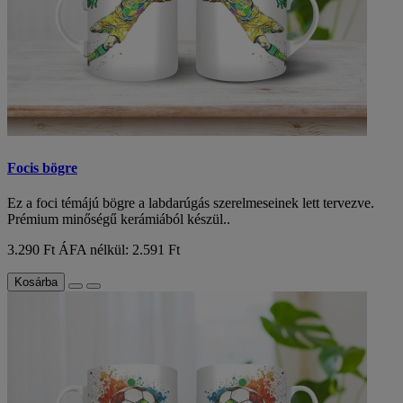
Focis bögre
Ez a foci témájú bögre a labdarúgás szerelmeseinek lett tervezve.
Prémium minőségű kerámiából készül..
3.290 Ft
ÁFA nélkül: 2.591 Ft
Kosárba