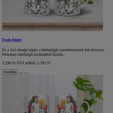
Focis bögre
Ez a foci témájú bögre a labdarúgás szerelmeseinek lett tervezve.
Prémium minőségű kerámiából készül..
3.290 Ft
ÁFA nélkül: 2.591 Ft
Kosárba