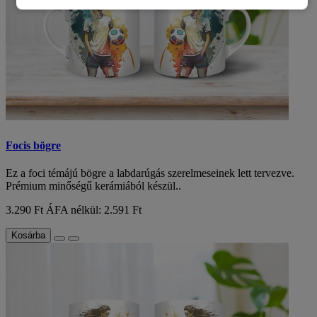
Focis bögre
Ez a foci témájú bögre a labdarúgás szerelmeseinek lett tervezve.
Prémium minőségű kerámiából készül..
3.290 Ft
ÁFA nélkül: 2.591 Ft
Kosárba