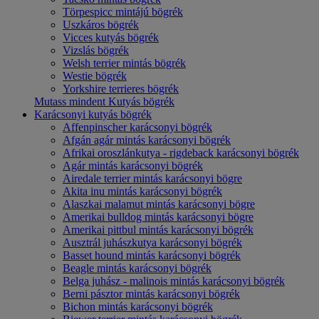
Törpespicc mintájú bögrék
Uszkáros bögrék
Vicces kutyás bögrék
Vizslás bögrék
Welsh terrier mintás bögrék
Westie bögrék
Yorkshire terrieres bögrék
Mutass mindent Kutyás bögrék
Karácsonyi kutyás bögrék
Affenpinscher karácsonyi bögrék
Afgán agár mintás karácsonyi bögrék
Afrikai oroszlánkutya - rigdeback karácsonyi bögrék
Agár mintás karácsonyi bögrék
Airedale terrier mintás karácsonyi bögre
Akita inu mintás karácsonyi bögrék
Alaszkai malamut mintás karácsonyi bögre
Amerikai bulldog mintás karácsonyi bögre
Amerikai pittbul mintás karácsonyi bögrék
Ausztrál juhászkutya karácsonyi bögrék
Basset hound mintás karácsonyi bögrék
Beagle mintás karácsonyi bögrék
Belga juhász - malinois mintás karácsonyi bögrék
Berni pásztor mintás karácsonyi bögrék
Bichon mintás karácsonyi bögrék