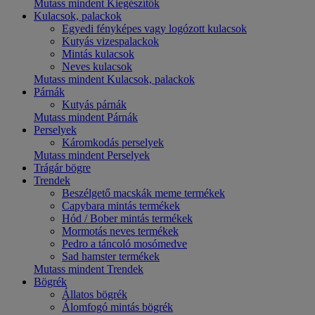
Mutass mindent Kiegészítők
Kulacsok, palackok
Egyedi fényképes vagy logózott kulacsok
Kutyás vizespalackok
Mintás kulacsok
Neves kulacsok
Mutass mindent Kulacsok, palackok
Párnák
Kutyás párnák
Mutass mindent Párnák
Perselyek
Káromkodás perselyek
Mutass mindent Perselyek
Trágár bögre
Trendek
Beszélgető macskák meme termékek
Capybara mintás termékek
Hód / Bober mintás termékek
Mormotás neves termékek
Pedro a táncoló mosómedve
Sad hamster termékek
Mutass mindent Trendek
Bögrék
Állatos bögrék
Álomfogó mintás bögrék