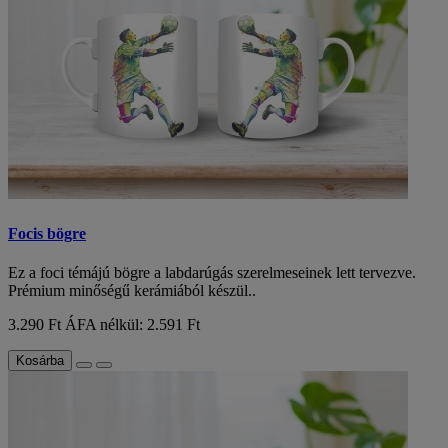
Focis bögre
Ez a foci témájú bögre a labdarúgás szerelmeseinek lett tervezve.
Prémium minőségű kerámiából készül..
3.290 Ft
ÁFA nélkül: 2.591 Ft
Kosárba