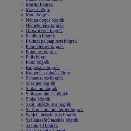
Mastiff bögrék
Mopsz bögre
Mudi bögrék
Német dogos bögrék
Németjuhász bögrék
Orosz terrier bögrék
Papillon bögrék
Pekingi palotapincsi bögrék
Pitbull terrier bögrék
Pointeres bögrék
Pulis bögre
Pumi bögrék
Ridgeback bögrék
Rottweiler mintás bögre
Schnauzeres bögrék
Shar-pei bögrék
Shiba inu bögrék
Shih-tzu mintás bögrék
Sinka bögrék
Skót juhászkutya bögrék
Staffordshire bull terrier bögrék
Svájci juhászkutyás bögrék
Szálkásszőrű tacskós bögrék
Szamojéd bögrék
Tacskó mintás bögrék