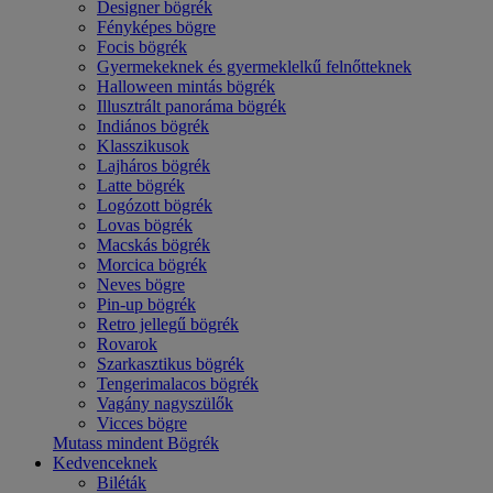
Designer bögrék
Fényképes bögre
Focis bögrék
Gyermekeknek és gyermeklelkű felnőtteknek
Halloween mintás bögrék
Illusztrált panoráma bögrék
Indiános bögrék
Klasszikusok
Lajháros bögrék
Latte bögrék
Logózott bögrék
Lovas bögrék
Macskás bögrék
Morcica bögrék
Neves bögre
Pin-up bögrék
Retro jellegű bögrék
Rovarok
Szarkasztikus bögrék
Tengerimalacos bögrék
Vagány nagyszülők
Vicces bögre
Mutass mindent Bögrék
Kedvenceknek
Biléták