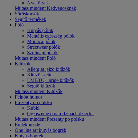
Nyakörvek
Mutass mindent Kedvenceknek
Söröskorsók
Segítő termékek
Póló
Kutyás pólók
Mentális egészség pólók
Morcica pólók
Streetwear pólók
Szülinapi pólók
Mutass mindent Póló
Kitűzők
Allergiát jelző kitűzők
Kitűző szettek
LMBTQ+ pride kitűzők
Segítő kitűzők
Mutass mindent Kitűzők
Felnőtt humor
Prezenty po polsku
Kubki
Ogłoszenie o narodzinach dziecka
Mutass mindent Prezenty po polsku
Emlékpuzzle
One line art kutyás bögrék
Kutyás bögrék