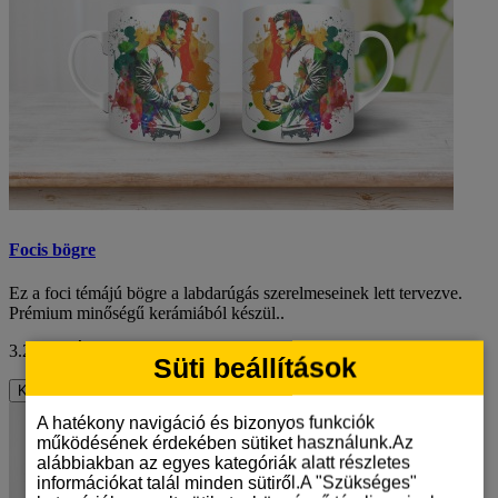
Focis bögre
Ez a foci témájú bögre a labdarúgás szerelmeseinek lett tervezve.
Prémium minőségű kerámiából készül..
3.290 Ft
ÁFA nélkül: 2.591 Ft
Süti beállítások
Kosárba
A hatékony navigáció és bizonyos funkciók
működésének érdekében sütiket használunk.Az
alábbiakban az egyes kategóriák alatt részletes
információkat talál minden sütiről.A "Szükséges"