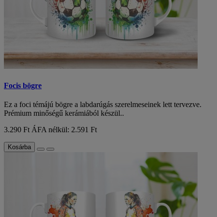
Focis bögre
Ez a foci témájú bögre a labdarúgás szerelmeseinek lett tervezve.
Prémium minőségű kerámiából készül..
3.290 Ft
ÁFA nélkül: 2.591 Ft
Kosárba