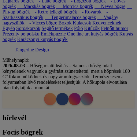
Lajháros bögrék
- Latte bögrék
- Logózott bögrék
- Lovas
bögrék
- Macskás bögrék
- Morcica bögrék
- Neves bögre
-
Pin-up bögrék
- Retro jellegű bögrék
- Rovarok
-
Szarkasztikus bögrék
- Tengerimalacos bögrék
- Vagány
nagyszülők
- Vicces bögre
Boxok
Kulacsok
Kedvenceknek
Egyéb
Söröskorsók
Segítő termékek
Póló
Kitűzők
Felnőtt humor
Prezenty po polsku
Emlékpuzzle
One line art kutyás bögrék
Kutyás
bögrék
Karácsonyi kutyás bögrék
Tangerine Design
Műhelynapló:
2026-08-03
– Hőség miatti leállás – Sajnos a hőség miatt
kénytelenek vagyunk a gyártást szüneteltetni, mert a hőprések 180
C° fokon működnek és nagy áramfogyasztók. Természetesen a
folyamatban lévő rendeléseket teljesítjük. A hőkupola elvonulása
után folytatjuk a munkát.
hírlevél
Focis bögrék