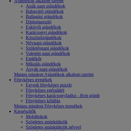
Ajándékok alkalom szerint
Apák napi ajándékok
Babaváró ajándékok
Ballagási ajándékok
Diplomaosztó
Esküvői ajándékok
Karácsonyi ajándékok
Köszönőajándékok
Névnapi ajándékok
Születésnapi ajándékok
Valentin napi ajándékok
Emlékőr
Mikulás ajándékok
Anyák napi ajándékok
Mutass mindent Ajándékok alkalom szerint
Fényképes termékek
Egyedi fényképes puzzle
Fényképes egéralátét
Fényképes karácsonyfadísz - 8cm gömb
Fényképes kőtábla
Mutass mindent Fényképes termékek
Kiegészítők
Mobiltokok
Szögletes sminktükrök
Szögletes sminktükrök névvel