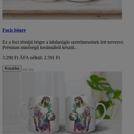
Focis bögre
Ez a foci témájú bögre a labdarúgás szerelmeseinek lett tervezve.
Prémium minőségű kerámiából készül..
3.290 Ft
ÁFA nélkül: 2.591 Ft
Kosárba