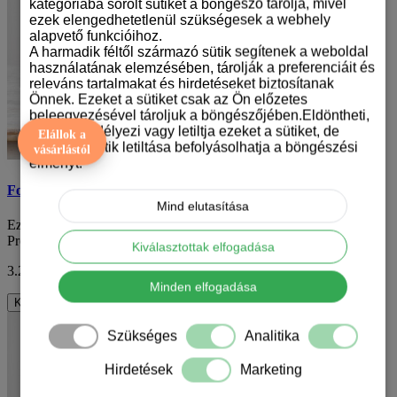
kategóriába sorolt sütiket a böngésző tárolja, mivel
ezek elengedhetetlenül szükségesek a webhely
alapvető funkcióihoz.
A harmadik féltől származó sütik segítenek a weboldal
használatának elemzésében, tárolják a preferenciáit és
releváns tartalmakat és hirdetéseket biztosítanak
Önnek. Ezeket a sütiket csak az Ön előzetes
beleegyezésével tároljuk a böngészőjében.Eldöntheti,
hogy engedélyezi vagy letiltja ezeket a sütiket, de
Elállok a
bizonyos sütik letiltása befolyásolhatja a böngészési
vásárlástól
élményt.
Focis bögre
Mind elutasítása
Ez a foci témájú bögre a labdarúgás szerelmeseinek lett tervezve.
Prémium minőségű kerámiából készül..
Kiválasztottak elfogadása
3.290 Ft
ÁFA nélkül: 2.591 Ft
Minden elfogadása
Kosárba
Szükséges
Analitika
Hirdetések
Marketing