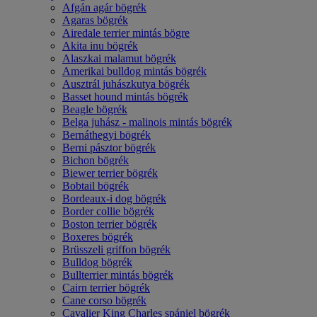
Afgán agár bögrék
Agaras bögrék
Airedale terrier mintás bögre
Akita inu bögrék
Alaszkai malamut bögrék
Amerikai bulldog mintás bögrék
Ausztrál juhászkutya bögrék
Basset hound mintás bögrék
Beagle bögrék
Belga juhász - malinois mintás bögrék
Bernáthegyi bögrék
Berni pásztor bögrék
Bichon bögrék
Biewer terrier bögrék
Bobtail bögrék
Bordeaux-i dog bögrék
Border collie bögrék
Boston terrier bögrék
Boxeres bögrék
Brüsszeli griffon bögrék
Bulldog bögrék
Bullterrier mintás bögrék
Cairn terrier bögrék
Cane corso bögrék
Cavalier King Charles spániel bögrék