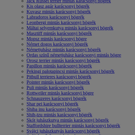
Jack Russel terrier mintás karácsonyi bögrék
Kis olasz agár karácsonyi bögrék
Kuvasz mintás karácsonyi bögrék
Labradoros karácsonyi bögrék
Leonbergi mintás karácsonyi bögrék
Máltai selyemkutya mintás karácsonyi bögrék
Masztiff mintás karácsonyi bögrék
Mopsz mintás karácsonyi bögre
Német dogos karácsonyi bögrék
Németjuhász mintás karácsonyi bögrék
Ordas színű németjuhász karácsonyi mintás bögre
Orosz terrier mintás karácsonyi bögrék
Papillon mintás karácsonyi bögrék
Pekingi palotapincsi mintás karácsonyi bögrék
Pitbull terrieres karácsonyi bögrék
Pointer mintás karácsonyi bögrék
Puli mintás karácsonyi bögrék
Rottweiler mintás karácsonyi bögre
Schnauzeres karácsonyi bögrék
Shar pei karácsonyi bögrék
Shiba inu karácsonyi bögrék
Shih-tzu mintás karácsonyi bögrék
Skót juhászkutya mintás karácsonyi bögrék
Staffordshire bullterrier mintás karácsonyi bögrék
Svájci juhászkutyás karácsonyi bögrék