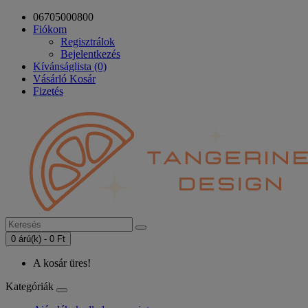
06705000800
Fiókom
Regisztrálok
Bejelentkezés
Kívánságlista (0)
Vásárló Kosár
Fizetés
0 árú(k) - 0 Ft
A kosár üres!
Kategóriák