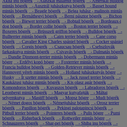
Akita inu bögrék
- Alaszkai malamut bögrék
- Amerikai bulldog
mintás bögrék
- Ausztrál juhászkutya bögrék
- Basset hound
mintás bögrék
- Beagle bögrék
- Belga juhász - malinois mintás
bögrék
- Bernáthegyi bögrék
- Berni pásztor bögrék
- Bichon
bögrék
- Biewer terrier bögrék
- Bobtail bögrék
- Bordeaux-i
dog bögrék
- Border collie bögrék
- Boston terrier bögrék
-
Boxeres bögrék
- Brüsszeli griffon bögrék
- Bulldog bögrék
-
Bullterrier mintás bögrék
- Cairn terrier bögrék
- Cane corso
bögrék
- Cavalier King Charles spániel bögrék
- Cocker spániel
bögrék
- Corgis bögrék
- Csaucsau bögrék
- Csehszlovák
farkaskutya mintás bögrék
- Csivavás bögrék
- Dalmatás bögrék
- Dandie Dinmont-terrier mintás bögrék
- Dobermann mintás
bögre
- Erdélyi kopó bögre
- Foxterrier mintás bögrék
-
Francia bulldog bögrék
- Golden-Retriever mintás bögrék
-
Hannoveri véreb mintás bögrék
- Holland juhászkutyás bögre
-
Husky
- Ír szetter mintás bögrék
- Jack russel terrier bögrék
-
Kaukázusi juhász mintás bögrék
- Kis olasz agár bögrék
-
Komondoros bögrék
- Kuvaszos bögrék
- Labradoros bögrék
-
Leonbergi mintás bögrék
- Magyar kutyafajták
- Máltai
selyemkutya
- Mastiff bögrék
- Mopsz bögre
- Mudi bögrék
- Német dogos bögrék
- Németjuhász bögrék
- Orosz terrier
bögrék
- Papillon bögrék
- Pekingi palotapincsi bögrék
-
Pitbull terrier bögrék
- Pointeres bögrék
- Pulis bögre
- Pumi
bögrék
- Ridgeback bögrék
- Rottweiler mintás bögre
-
Schnauzeres bögrék
- Shar-pei bögrék
- Shiba inu bögrék
-