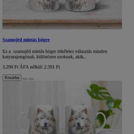
Szamojéd mintás bögre
Ez a szamojéd mintás bögre tökéletes választás minden
kutyarajongónak, különösen azoknak, akik..
3.290 Ft
ÁFA nélkül: 2.591 Ft
Kosárba