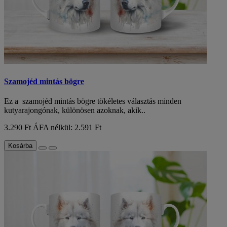
Szamojéd mintás bögre
Ez a szamojéd mintás bögre tökéletes választás minden
kutyarajongónak, különösen azoknak, akik..
3.290 Ft
ÁFA nélkül: 2.591 Ft
Kosárba