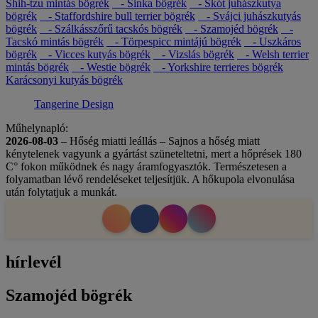
Shih-tzu mintás bögrék
- Sinka bögrék
- Skót juhászkutya
bögrék
- Staffordshire bull terrier bögrék
- Svájci juhászkutyás
bögrék
- Szálkásszőrű tacskós bögrék
- Szamojéd bögrék
-
Tacskó mintás bögrék
- Törpespicc mintájú bögrék
- Uszkáros
bögrék
- Vicces kutyás bögrék
- Vizslás bögrék
- Welsh terrier
mintás bögrék
- Westie bögrék
- Yorkshire terrieres bögrék
Karácsonyi kutyás bögrék
Tangerine Design
Műhelynapló:
2026-08-03
– Hőség miatti leállás – Sajnos a hőség miatt
kénytelenek vagyunk a gyártást szüneteltetni, mert a hőprések 180
C° fokon működnek és nagy áramfogyasztók. Természetesen a
folyamatban lévő rendeléseket teljesítjük. A hőkupola elvonulása
után folytatjuk a munkát.
hírlevél
Szamojéd bögrék