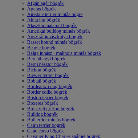
Afgán agár bögrék
Agaras bögrék
Airedale terrier mintás bögre
Akita inu bögrék
Alaszkai malamut bögrék
Amerikai bulldog mintás bögrék
Ausztrál juhászkutya bögrék
Basset hound mintás bögrék
Beagle bögrék
Belga juhász - malinois mintás bögrék
Bernáthegyi bögrék
Berni pásztor bögrék
Bichon bögrék
Biewer terrier bögrék
Bobtail bögrék
Bordeaux-i dog bögrék
Border collie bögrék
Boston terrier bögrék
Boxeres bögrék
Brüsszeli griffon bögrék
Bulldog bögrék
Bullterrier mintás bögrék
Cairn terrier bögrék
Cane corso bögrék
Cavalier King Charles spániel bögrék