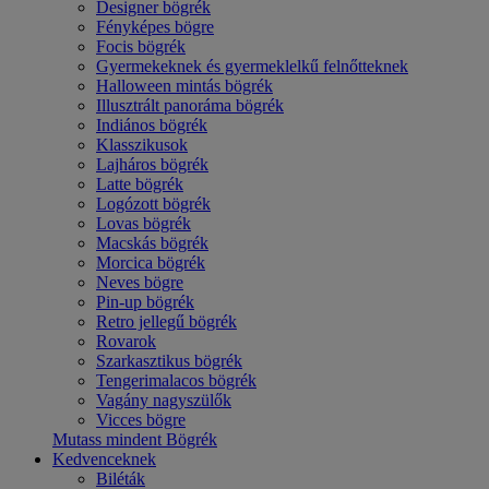
Designer bögrék
Fényképes bögre
Focis bögrék
Gyermekeknek és gyermeklelkű felnőtteknek
Halloween mintás bögrék
Illusztrált panoráma bögrék
Indiános bögrék
Klasszikusok
Lajháros bögrék
Latte bögrék
Logózott bögrék
Lovas bögrék
Macskás bögrék
Morcica bögrék
Neves bögre
Pin-up bögrék
Retro jellegű bögrék
Rovarok
Szarkasztikus bögrék
Tengerimalacos bögrék
Vagány nagyszülők
Vicces bögre
Mutass mindent Bögrék
Kedvenceknek
Biléták