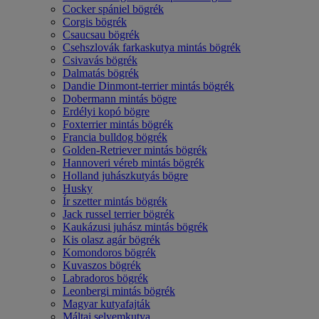
Cocker spániel bögrék
Corgis bögrék
Csaucsau bögrék
Csehszlovák farkaskutya mintás bögrék
Csivavás bögrék
Dalmatás bögrék
Dandie Dinmont-terrier mintás bögrék
Dobermann mintás bögre
Erdélyi kopó bögre
Foxterrier mintás bögrék
Francia bulldog bögrék
Golden-Retriever mintás bögrék
Hannoveri véreb mintás bögrék
Holland juhászkutyás bögre
Husky
Ír szetter mintás bögrék
Jack russel terrier bögrék
Kaukázusi juhász mintás bögrék
Kis olasz agár bögrék
Komondoros bögrék
Kuvaszos bögrék
Labradoros bögrék
Leonbergi mintás bögrék
Magyar kutyafajták
Máltai selyemkutya