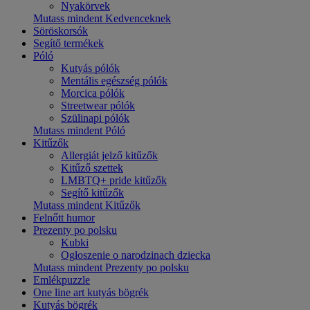
Nyakörvek
Mutass mindent Kedvenceknek
Söröskorsók
Segítő termékek
Póló
Kutyás pólók
Mentális egészség pólók
Morcica pólók
Streetwear pólók
Szülinapi pólók
Mutass mindent Póló
Kitűzők
Allergiát jelző kitűzők
Kitűző szettek
LMBTQ+ pride kitűzők
Segítő kitűzők
Mutass mindent Kitűzők
Felnőtt humor
Prezenty po polsku
Kubki
Ogłoszenie o narodzinach dziecka
Mutass mindent Prezenty po polsku
Emlékpuzzle
One line art kutyás bögrék
Kutyás bögrék