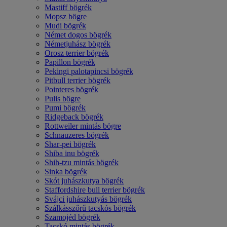
Mastiff bögrék
Mopsz bögre
Mudi bögrék
Német dogos bögrék
Németjuhász bögrék
Orosz terrier bögrék
Papillon bögrék
Pekingi palotapincsi bögrék
Pitbull terrier bögrék
Pointeres bögrék
Pulis bögre
Pumi bögrék
Ridgeback bögrék
Rottweiler mintás bögre
Schnauzeres bögrék
Shar-pei bögrék
Shiba inu bögrék
Shih-tzu mintás bögrék
Sinka bögrék
Skót juhászkutya bögrék
Staffordshire bull terrier bögrék
Svájci juhászkutyás bögrék
Szálkásszőrű tacskós bögrék
Szamojéd bögrék
Tacskó mintás bögrék