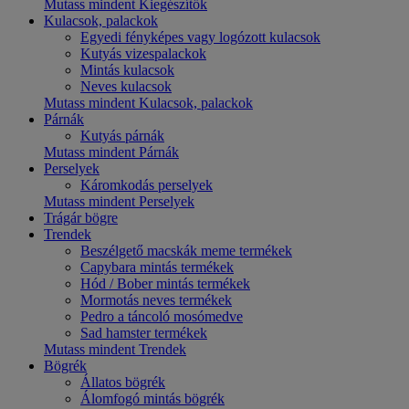
Mutass mindent Kiegészítők
Kulacsok, palackok
Egyedi fényképes vagy logózott kulacsok
Kutyás vizespalackok
Mintás kulacsok
Neves kulacsok
Mutass mindent Kulacsok, palackok
Párnák
Kutyás párnák
Mutass mindent Párnák
Perselyek
Káromkodás perselyek
Mutass mindent Perselyek
Trágár bögre
Trendek
Beszélgető macskák meme termékek
Capybara mintás termékek
Hód / Bober mintás termékek
Mormotás neves termékek
Pedro a táncoló mosómedve
Sad hamster termékek
Mutass mindent Trendek
Bögrék
Állatos bögrék
Álomfogó mintás bögrék