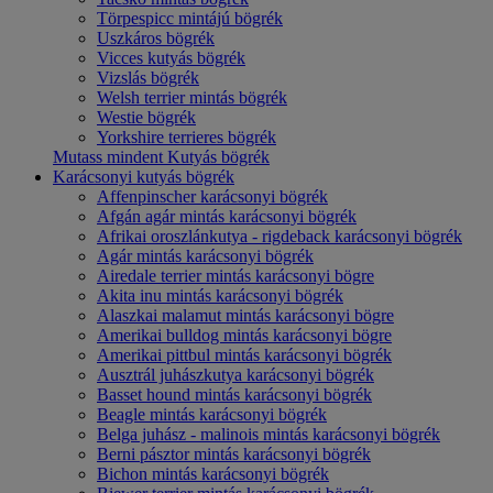
Törpespicc mintájú bögrék
Uszkáros bögrék
Vicces kutyás bögrék
Vizslás bögrék
Welsh terrier mintás bögrék
Westie bögrék
Yorkshire terrieres bögrék
Mutass mindent Kutyás bögrék
Karácsonyi kutyás bögrék
Affenpinscher karácsonyi bögrék
Afgán agár mintás karácsonyi bögrék
Afrikai oroszlánkutya - rigdeback karácsonyi bögrék
Agár mintás karácsonyi bögrék
Airedale terrier mintás karácsonyi bögre
Akita inu mintás karácsonyi bögrék
Alaszkai malamut mintás karácsonyi bögre
Amerikai bulldog mintás karácsonyi bögre
Amerikai pittbul mintás karácsonyi bögrék
Ausztrál juhászkutya karácsonyi bögrék
Basset hound mintás karácsonyi bögrék
Beagle mintás karácsonyi bögrék
Belga juhász - malinois mintás karácsonyi bögrék
Berni pásztor mintás karácsonyi bögrék
Bichon mintás karácsonyi bögrék