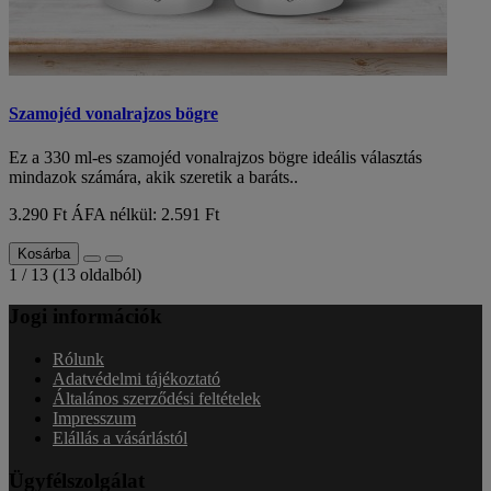
Szamojéd vonalrajzos bögre
Ez a 330 ml-es szamojéd vonalrajzos bögre ideális választás
mindazok számára, akik szeretik a baráts..
3.290 Ft
ÁFA nélkül: 2.591 Ft
Kosárba
1 / 13 (13 oldalból)
Jogi információk
Rólunk
Adatvédelmi tájékoztató
Általános szerződési feltételek
Impresszum
Elállás a vásárlástól
Ügyfélszolgálat