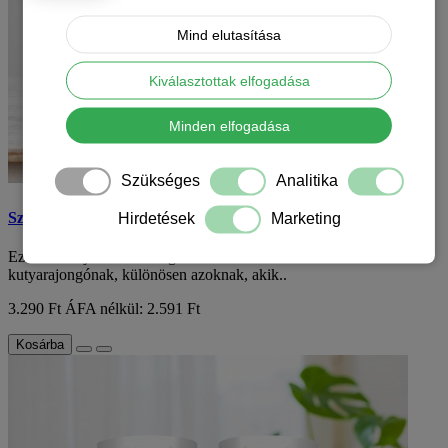
Mind elutasítása
Kiválasztottak elfogadása
Minden elfogadása
Szükséges
Analitika
Szamojéd mintás bögre
Hirdetések
Marketing
Ez a szamojéd mintás bögre tökéletes választás minden
kutyarajongónak, különösen azoknak, akik..
3.290 Ft
ÁFA nélkül: 2.591 Ft
Kosárba