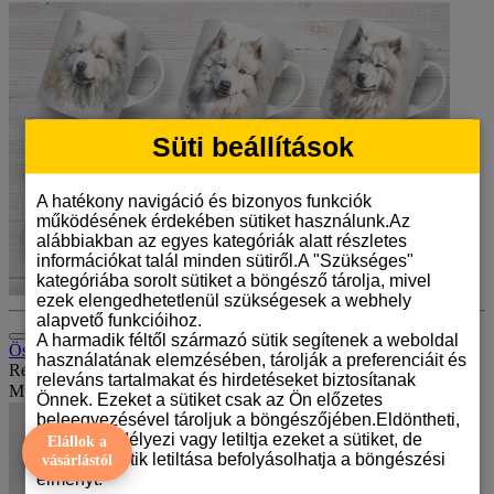
Süti beállítások
A hatékony navigáció és bizonyos funkciók
működésének érdekében sütiket használunk.Az
alábbiakban az egyes kategóriák alatt részletes
információkat talál minden sütiről.A "Szükséges"
kategóriába sorolt sütiket a böngésző tárolja, mivel
ezek elengedhetetlenül szükségesek a webhely
alapvető funkcióihoz.
A harmadik féltől származó sütik segítenek a weboldal
Összehasonlítás (0)
használatának elemzésében, tárolják a preferenciáit és
Rendezés:
releváns tartalmakat és hirdetéseket biztosítanak
Mutat:
Önnek. Ezeket a sütiket csak az Ön előzetes
beleegyezésével tároljuk a böngészőjében.Eldöntheti,
hogy engedélyezi vagy letiltja ezeket a sütiket, de
Elállok a
bizonyos sütik letiltása befolyásolhatja a böngészési
vásárlástól
élményt.