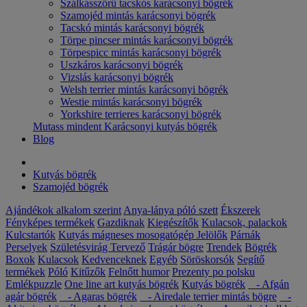
Szálkásszőrű tacskós karácsonyi bögrék
Szamojéd mintás karácsonyi bögrék
Tacskó mintás karácsonyi bögrék
Törpe pincser mintás karácsonyi bögrék
Törpespicc mintás karácsonyi bögrék
Uszkáros karácsonyi bögrék
Vizslás karácsonyi bögrék
Welsh terrier mintás karácsonyi bögrék
Westie mintás karácsonyi bögrék
Yorkshire terrieres karácsonyi bögrék
Mutass mindent Karácsonyi kutyás bögrék
Blog
Kutyás bögrék
Szamojéd bögrék
Ajándékok alkalom szerint
Anya-lánya póló szett
Ékszerek
Fényképes termékek
Gazdiknak
Kiegészítők
Kulacsok, palackok
Kulcstartók
Kutyás mágneses mosogatógép Jelölők
Párnák
Perselyek
Születésvirág
Tervező
Trágár bögre
Trendek
Bögrék
Boxok
Kulacsok
Kedvenceknek
Egyéb
Söröskorsók
Segítő
termékek
Póló
Kitűzők
Felnőtt humor
Prezenty po polsku
Emlékpuzzle
One line art kutyás bögrék
Kutyás bögrék
- Afgán
agár bögrék
- Agaras bögrék
- Airedale terrier mintás bögre
-