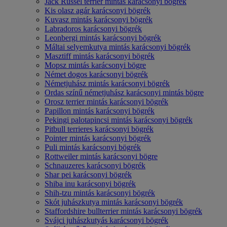
Jack Russel terrier mintás karácsonyi bögrék
Kis olasz agár karácsonyi bögrék
Kuvasz mintás karácsonyi bögrék
Labradoros karácsonyi bögrék
Leonbergi mintás karácsonyi bögrék
Máltai selyemkutya mintás karácsonyi bögrék
Masztiff mintás karácsonyi bögrék
Mopsz mintás karácsonyi bögre
Német dogos karácsonyi bögrék
Németjuhász mintás karácsonyi bögrék
Ordas színű németjuhász karácsonyi mintás bögre
Orosz terrier mintás karácsonyi bögrék
Papillon mintás karácsonyi bögrék
Pekingi palotapincsi mintás karácsonyi bögrék
Pitbull terrieres karácsonyi bögrék
Pointer mintás karácsonyi bögrék
Puli mintás karácsonyi bögrék
Rottweiler mintás karácsonyi bögre
Schnauzeres karácsonyi bögrék
Shar pei karácsonyi bögrék
Shiba inu karácsonyi bögrék
Shih-tzu mintás karácsonyi bögrék
Skót juhászkutya mintás karácsonyi bögrék
Staffordshire bullterrier mintás karácsonyi bögrék
Svájci juhászkutyás karácsonyi bögrék