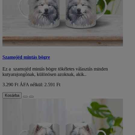
Szamojéd mintás bögre
Ez a szamojéd mintás bögre tökéletes választás minden
kutyarajongónak, különösen azoknak, akik..
3.290 Ft
ÁFA nélkül: 2.591 Ft
Kosárba