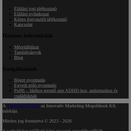
Elállási jogi tájékoztató
Elállási nyilatkozat
Képes fogyasztói tájékoztató
Kapcsolat
Hasznos információk
Mérettáblázat
Tanúsítványok
Blog
Szolgáltatások
Bögre nyomtatás
Egyedi póló nyomtatás
Pufffi – Játékos teendő app ADHD-hoz, autizmushoz és
családoknak
A
Tangerine Design
az Innovatív Marketing Megoldások Kft.
márkája.
Minden jog fenntartva © 2023 -
2026
A weboldalon található képi anyagok engedély nélküli