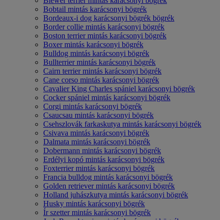
Biewer terrier mintás karácsonyi bögrék
Bobtail mintás karácsonyi bögrék
Bordeaux-i dog karácsonyi bögrék bögrék
Border collie mintás karácsonyi bögrék
Boston terrier mintás karácsonyi bögrék
Boxer mintás karácsonyi bögrék
Bulldog mintás karácsonyi bögrék
Bullterrier mintás karácsonyi bögrék
Cairn terrier mintás karácsonyi bögrék
Cane corso mintás karácsonyi bögrék
Cavalier King Charles spániel karácsonyi bögrék
Cocker spániel mintás karácsonyi bögrék
Corgi mintás karácsonyi bögrék
Csaucsau mintás karácsonyi bögrék
Csehszlovák farkaskutya mintás karácsonyi bögrék
Csivava mintás karácsonyi bögrék
Dalmata mintás karácsonyi bögrék
Dobermann mintás karácsonyi bögrék
Erdélyi kopó mintás karácsonyi bögrék
Foxterrier mintás karácsonyi bögrék
Francia bulldog mintás karácsonyi bögrék
Golden retriever mintás karácsonyi bögrék
Holland juhászkutya mintás karácsonyi bögrék
Husky mintás karácsonyi bögrék
Ír szetter mintás karácsonyi bögrék