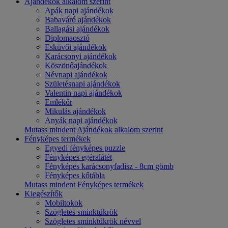
Ajándékok alkalom szerint
Apák napi ajándékok
Babaváró ajándékok
Ballagási ajándékok
Diplomaosztó
Esküvői ajándékok
Karácsonyi ajándékok
Köszönőajándékok
Névnapi ajándékok
Születésnapi ajándékok
Valentin napi ajándékok
Emlékőr
Mikulás ajándékok
Anyák napi ajándékok
Mutass mindent Ajándékok alkalom szerint
Fényképes termékek
Egyedi fényképes puzzle
Fényképes egéralátét
Fényképes karácsonyfadísz - 8cm gömb
Fényképes kőtábla
Mutass mindent Fényképes termékek
Kiegészítők
Mobiltokok
Szögletes sminktükrök
Szögletes sminktükrök névvel