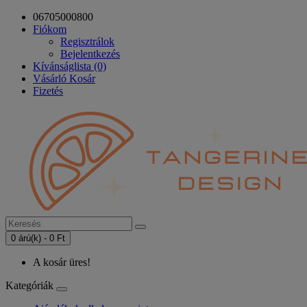
06705000800
Fiókom
Regisztrálok
Bejelentkezés
Kívánságlista (0)
Vásárló Kosár
Fizetés
0 árú(k) - 0 Ft
A kosár üres!
Kategóriák