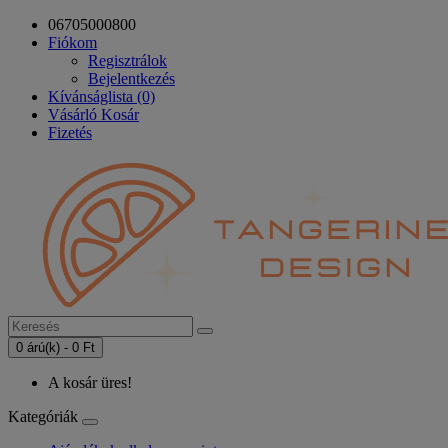
06705000800
Fiókom
Regisztrálok
Bejelentkezés
Kívánságlista (0)
Vásárló Kosár
Fizetés
0 árú(k) - 0 Ft
A kosár üres!
Kategóriák