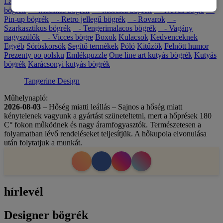
Lajháros bögrék
- Latte bögrék
- Logózott bögrék
- Lovas
bögrék
- Macskás bögrék
- Morcica bögrék
- Neves bögre
-
Pin-up bögrék
- Retro jellegű bögrék
- Rovarok
-
Szarkasztikus bögrék
- Tengerimalacos bögrék
- Vagány
nagyszülők
- Vicces bögre
Boxok
Kulacsok
Kedvenceknek
Egyéb
Söröskorsók
Segítő termékek
Póló
Kitűzők
Felnőtt humor
Prezenty po polsku
Emlékpuzzle
One line art kutyás bögrék
Kutyás
bögrék
Karácsonyi kutyás bögrék
Tangerine Design
Műhelynapló:
2026-08-03
– Hőség miatti leállás – Sajnos a hőség miatt
kénytelenek vagyunk a gyártást szüneteltetni, mert a hőprések 180
C° fokon működnek és nagy áramfogyasztók. Természetesen a
folyamatban lévő rendeléseket teljesítjük. A hőkupola elvonulása
után folytatjuk a munkát.
hírlevél
Designer bögrék