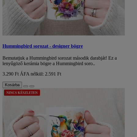
Hummingbird sorozat - designer bögre
Bemutatjuk a Hummingbird sorozat második darabját! Ez a
lenyűgöző kerámia bögre a Hummingbird soro..
3.290 Ft
ÁFA nélkül: 2.591 Ft
Kosárba
NINCS KÉSZLETEN