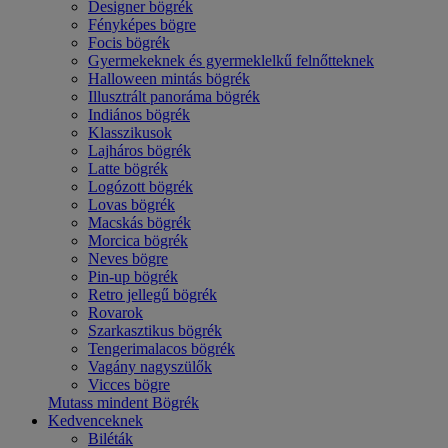
Designer bögrék
Fényképes bögre
Focis bögrék
Gyermekeknek és gyermeklelkű felnőtteknek
Halloween mintás bögrék
Illusztrált panoráma bögrék
Indiános bögrék
Klasszikusok
Lajháros bögrék
Latte bögrék
Logózott bögrék
Lovas bögrék
Macskás bögrék
Morcica bögrék
Neves bögre
Pin-up bögrék
Retro jellegű bögrék
Rovarok
Szarkasztikus bögrék
Tengerimalacos bögrék
Vagány nagyszülők
Vicces bögre
Mutass mindent Bögrék
Kedvenceknek
Biléták