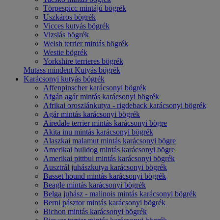
Törpespicc mintájú bögrék
Uszkáros bögrék
Vicces kutyás bögrék
Vizslás bögrék
Welsh terrier mintás bögrék
Westie bögrék
Yorkshire terrieres bögrék
Mutass mindent Kutyás bögrék
Karácsonyi kutyás bögrék
Affenpinscher karácsonyi bögrék
Afgán agár mintás karácsonyi bögrék
Afrikai oroszlánkutya - rigdeback karácsonyi bögrék
Agár mintás karácsonyi bögrék
Airedale terrier mintás karácsonyi bögre
Akita inu mintás karácsonyi bögrék
Alaszkai malamut mintás karácsonyi bögre
Amerikai bulldog mintás karácsonyi bögre
Amerikai pittbul mintás karácsonyi bögrék
Ausztrál juhászkutya karácsonyi bögrék
Basset hound mintás karácsonyi bögrék
Beagle mintás karácsonyi bögrék
Belga juhász - malinois mintás karácsonyi bögrék
Berni pásztor mintás karácsonyi bögrék
Bichon mintás karácsonyi bögrék