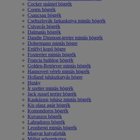
Cocker spániel bögrék
Corgis bögrék
Csaucsau bögrék
Csehszlovák farkaskutya mintás bögrék
Csivavás bögrék
Dalmatás bögrék
Dandie Dinmont-terrier mintás bögrék
Dobermann mintás bögre
Erdélyi kopó bögre
Foxterrier mintás bögrék
Francia bulldog bögrék
Golden-Retriever mintás bögrék
Hannoveri véreb mintás bögrék
Holland juhászkutyás bögre
Husky
Ír szetter mintás bögrék
Jack russel terrier bögrék
Kaukázusi juhász mintás bögrék
Kis olasz agár bögrék
Komondoros bögrék
Kuvaszos bögrék
Labradoros bögrék
Leonbergi mintás bögrék
Magyar kutyafajták
Máltai selyemkutya