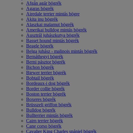
Afgán agár bögrék
Agaras bögrék
Airedale terrier mintás bögre
Akita inu bögrék
Alaszkai malamut bögrék
Amerikai bulldog mintás bögrék
Ausztrál juhászkutya bögrék
Basset hound mintás bögrék
Beagle bögrék
Belga juhász - malinois mintás bögrék
Bernáthegyi bögrék
Berni pásztor bögrék
Bichon bögrék
Biewer terrier bögrék
Bobtail bögrék
Bordeaux-i dog bögrék
Border collie bögrék
Boston terrier bögrék
Boxeres bögrék
Brüsszeli griffon bögrék
Bulldog bögrék
Bullterrier mintás bögrék
Cairn terrier bögrék
Cane corso bögrék
Cavalier King Charles spániel bögrék