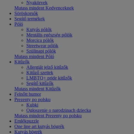
Nyakörvek
Mutass mindent Kedvenceknek
Söröskorsók
Segítő termékek
Póló
Kutyás pólók
Mentális egészség pólók
Morcica pólók
Streetwear pólók
Szülinapi pólók
Mutass mindent Póló
Kitűzők
Allergiát jelző kitűzők
Kitűző szettek
LMBTQ+ pride kitűzők
Segítő kitűzők
Mutass mindent Kitűzők
Felnőtt humor
Prezenty po polsku
Kubki
Ogłoszenie o narodzinach dziecka
Mutass mindent Prezenty po polsku
Emlékpuzzle
One line art kutyás bögrék
Kutyás bögrék