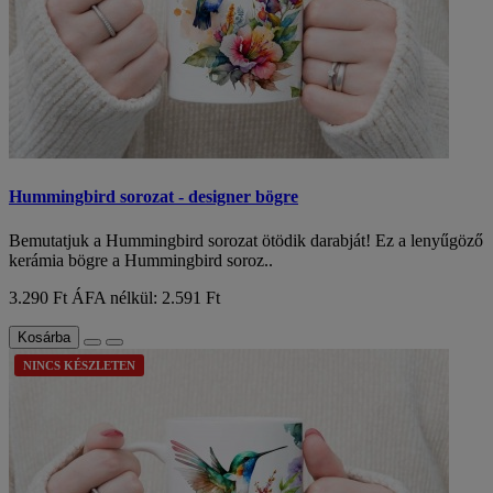
Hummingbird sorozat - designer bögre
Bemutatjuk a Hummingbird sorozat ötödik darabját! Ez a lenyűgöző
kerámia bögre a Hummingbird soroz..
3.290 Ft
ÁFA nélkül: 2.591 Ft
Kosárba
NINCS KÉSZLETEN