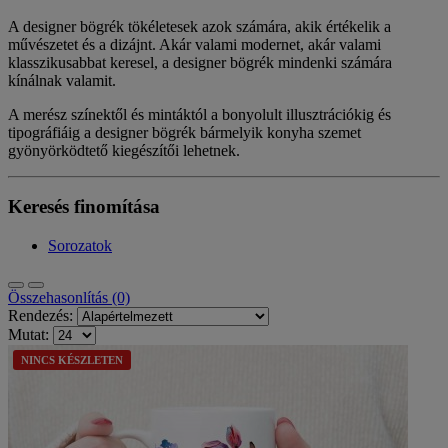
A designer bögrék tökéletesek azok számára, akik értékelik a
művészetet és a dizájnt. Akár valami modernet, akár valami
klasszikusabbat keresel, a designer bögrék mindenki számára
kínálnak valamit.
A merész színektől és mintáktól a bonyolult illusztrációkig és
tipográfiáig a designer bögrék bármelyik konyha szemet
gyönyörködtető kiegészítői lehetnek.
Keresés finomítása
Sorozatok
Összehasonlítás (0)
Rendezés:
Mutat:
NINCS KÉSZLETEN