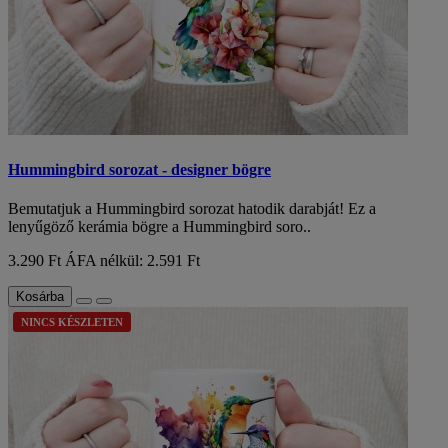
Hummingbird sorozat - designer bögre
Bemutatjuk a Hummingbird sorozat hatodik darabját! Ez a
lenyűgöző kerámia bögre a Hummingbird soro..
3.290 Ft
ÁFA nélkül: 2.591 Ft
Kosárba
NINCS KÉSZLETEN