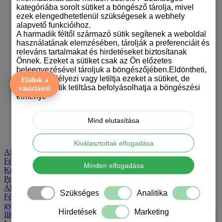
Szálkásszőrű tacskós karácsonyi bögrék
kategóriába sorolt sütiket a böngésző tárolja, mivel
Szamojéd mintás karácsonyi bögrék
ezek elengedhetetlenül szükségesek a webhely
Tacskó mintás karácsonyi bögrék
alapvető funkcióihoz.
Törpe pincser mintás karácsonyi bögrék
A harmadik féltől származó sütik segítenek a weboldal
Törpespicc mintás karácsonyi bögrék
használatának elemzésében, tárolják a preferenciáit és
Uszkáros karácsonyi bögrék
releváns tartalmakat és hirdetéseket biztosítanak
Vizslás karácsonyi bögrék
Önnek. Ezeket a sütiket csak az Ön előzetes
Welsh terrier mintás karácsonyi bögrék
beleegyezésével tároljuk a böngészőjében.Eldöntheti,
Westie mintás karácsonyi bögrék
hogy engedélyezi vagy letiltja ezeket a sütiket, de
Elállok a
Yorkshire terrieres karácsonyi bögrék
bizonyos sütik letiltása befolyásolhatja a böngészési
vásárlástól
Mutass mindent Karácsonyi kutyás bögrék
élményt.
Blog
Mind elutasítása
Bögrék
Designer bögrék
Kiválasztottak elfogadása
Ajándékok alkalom szerint
Anya-lánya póló szett
Ékszerek
Fényképes termékek
Gazdiknak
Kiegészítők
Kulacsok, palackok
Minden elfogadása
Kulcstartók
Kutyás mágneses mosogatógép Jelölők
Párnák
Perselyek
Születésvirág
Tervező
Trágár bögre
Trendek
Bögrék
-
Állatos bögrék
- Álomfogó mintás bögrék
- Designer bögrék
-
Szükséges
Analitika
Fényképes bögre
- Focis bögrék
- Gyermekeknek és
gyermeklelkű felnőtteknek
- Halloween mintás bögrék
-
Hirdetések
Marketing
Illusztrált panoráma bögrék
- Indiános bögrék
- Klasszikusok
-