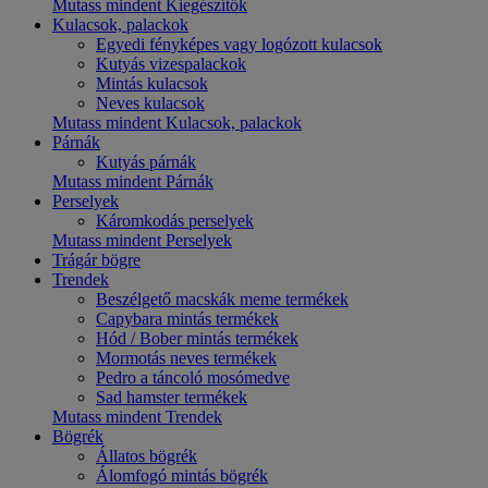
Mutass mindent Kiegészítők
Kulacsok, palackok
Egyedi fényképes vagy logózott kulacsok
Kutyás vizespalackok
Mintás kulacsok
Neves kulacsok
Mutass mindent Kulacsok, palackok
Párnák
Kutyás párnák
Mutass mindent Párnák
Perselyek
Káromkodás perselyek
Mutass mindent Perselyek
Trágár bögre
Trendek
Beszélgető macskák meme termékek
Capybara mintás termékek
Hód / Bober mintás termékek
Mormotás neves termékek
Pedro a táncoló mosómedve
Sad hamster termékek
Mutass mindent Trendek
Bögrék
Állatos bögrék
Álomfogó mintás bögrék