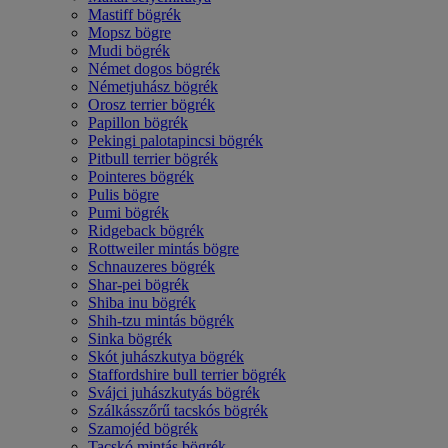
Mastiff bögrék
Mopsz bögre
Mudi bögrék
Német dogos bögrék
Németjuhász bögrék
Orosz terrier bögrék
Papillon bögrék
Pekingi palotapincsi bögrék
Pitbull terrier bögrék
Pointeres bögrék
Pulis bögre
Pumi bögrék
Ridgeback bögrék
Rottweiler mintás bögre
Schnauzeres bögrék
Shar-pei bögrék
Shiba inu bögrék
Shih-tzu mintás bögrék
Sinka bögrék
Skót juhászkutya bögrék
Staffordshire bull terrier bögrék
Svájci juhászkutyás bögrék
Szálkásszőrű tacskós bögrék
Szamojéd bögrék
Tacskó mintás bögrék