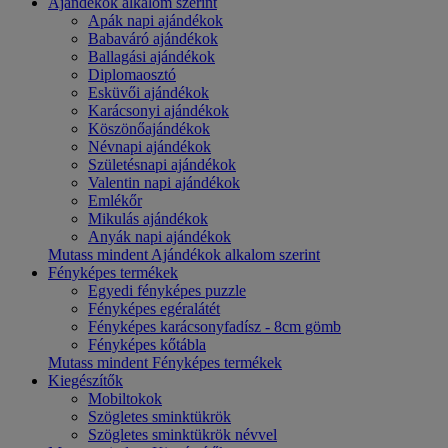
Ajándékok alkalom szerint
Apák napi ajándékok
Babaváró ajándékok
Ballagási ajándékok
Diplomaosztó
Esküvői ajándékok
Karácsonyi ajándékok
Köszönőajándékok
Névnapi ajándékok
Születésnapi ajándékok
Valentin napi ajándékok
Emlékőr
Mikulás ajándékok
Anyák napi ajándékok
Mutass mindent Ajándékok alkalom szerint
Fényképes termékek
Egyedi fényképes puzzle
Fényképes egéralátét
Fényképes karácsonyfadísz - 8cm gömb
Fényképes kőtábla
Mutass mindent Fényképes termékek
Kiegészítők
Mobiltokok
Szögletes sminktükrök
Szögletes sminktükrök névvel