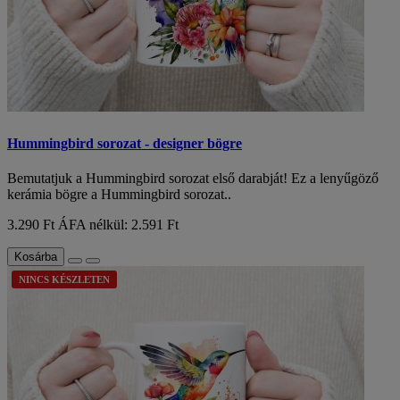
Hummingbird sorozat - designer bögre
Bemutatjuk a Hummingbird sorozat első darabját! Ez a lenyűgöző
kerámia bögre a Hummingbird sorozat..
3.290 Ft
ÁFA nélkül: 2.591 Ft
Kosárba
NINCS KÉSZLETEN