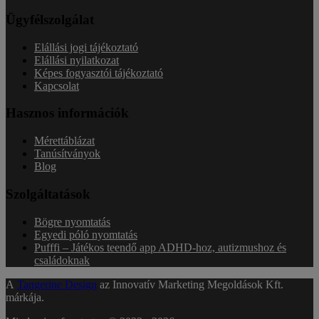
Ügyfélszolgálat
Elállási jogi tájékoztató
Elállási nyilatkozat
Képes fogyasztói tájékoztató
Kapcsolat
Hasznos információk
Mérettáblázat
Tanúsítványok
Blog
Szolgáltatások
Bögre nyomtatás
Egyedi póló nyomtatás
Pufffi – Játékos teendő app ADHD-hoz, autizmushoz és
családoknak
A
Tangerine Design
az Innovatív Marketing Megoldások Kft.
márkája.