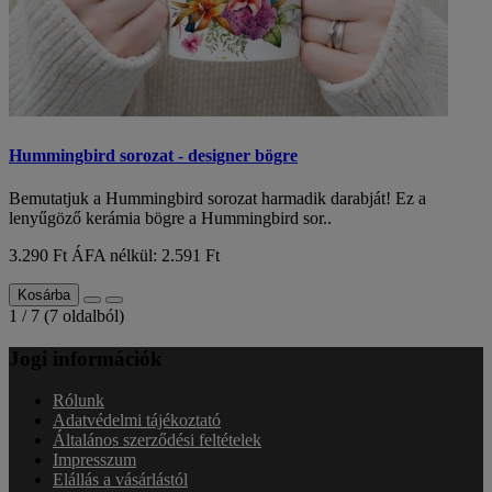
Hummingbird sorozat - designer bögre
Bemutatjuk a Hummingbird sorozat harmadik darabját! Ez a
lenyűgöző kerámia bögre a Hummingbird sor..
3.290 Ft
ÁFA nélkül: 2.591 Ft
Kosárba
1 / 7 (7 oldalból)
Jogi információk
Rólunk
Adatvédelmi tájékoztató
Általános szerződési feltételek
Impresszum
Elállás a vásárlástól