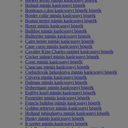
Biewer terrier mintás karácsonyi bögrék
Bobtail mintás karácsonyi bögrék
Bordeaux-i dog karácsonyi bögrék bögrék
Border collie mintás karácsonyi bögrék
Boston terrier mintás karácsonyi bögrék
Boxer mintás karácsonyi bögrék
Bulldog mintás karácsonyi bögrék
Bullterrier mintás karácsonyi bögrék
Cairn terrier mintás karácsonyi bögrék
Cane corso mintás karácsonyi bögrék
Cavalier King Charles spániel karácsonyi bögrék
Cocker spániel mintás karácsonyi bögrék
Corgi mintás karácsonyi bögrék
Csaucsau mintás karácsonyi bögrék
Csehszlovák farkaskutya mintás karácsonyi bögrék
Csivava mintás karácsonyi bögrék
Dalmata mintás karácsonyi bögrék
Dobermann mintás karácsonyi bögrék
Erdélyi kopó mintás karácsonyi bögrék
Foxterrier mintás karácsonyi bögrék
Francia bulldog mintás karácsonyi bögrék
Golden retriever mintás karácsonyi bögrék
Holland juhászkutya mintás karácsonyi bögrék
Husky mintás karácsonyi bögrék
Ír szetter mintás karácsonyi bögrék