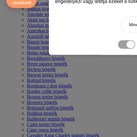
engedélyezi vagy letiltja ezeket a süt
vásárlástól
Afgán agár bögrék
Agaras bögrék
Airedale terrier mintás bögre
Akita inu bögrék
Mind
Alaszkai malamut bögrék
Amerikai bulldog mintás bögrék
Ausztrál juhászkutya bögrék
Basset hound mintás bögrék
Beagle bögrék
Belga juhász - malinois mintás bögrék
Bernáthegyi bögrék
Berni pásztor bögrék
Bichon bögrék
Biewer terrier bögrék
Bobtail bögrék
Bordeaux-i dog bögrék
Border collie bögrék
Boston terrier bögrék
Boxeres bögrék
Brüsszeli griffon bögrék
Bulldog bögrék
Bullterrier mintás bögrék
Cairn terrier bögrék
Cane corso bögrék
Cavalier King Charles spániel bögrék