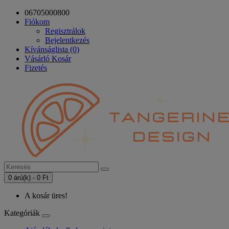
06705000800
Fiókom
Regisztrálok
Bejelentkezés
Kívánságlista (0)
Vásárló Kosár
Fizetés
0 árú(k) - 0 Ft
A kosár üres!
Kategóriák