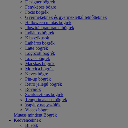
Designer bögrék
Fényképes bögre
Focis bögrék
Gyermekeknek és gyermeklelkű felnőtteknek
Halloween mintás bögrék
Illusztrált panoráma bögrék
Indiános bögrék
Klasszikusok
Lajháros bögrék
Latte bögrék
Logózott bögrék
Lovas bögrék
Macskás bögrék
Morcica bögrék
Neves bögre
Pin-up bögrék
Retro jellegű bögrék
Rovarok
Szarkasztikus bögrék
Tengerimalacos bögrék
Vagány nagyszülők
Vicces bögre
Mutass mindent Bögrék
Kedvenceknek
Biléták