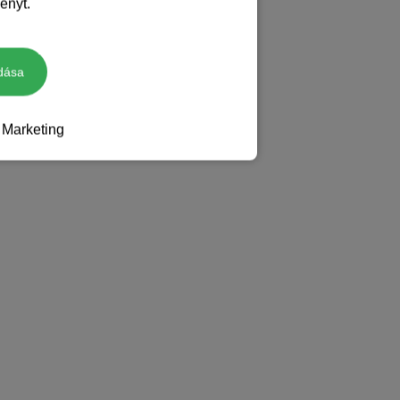
ényt.
dása
Marketing