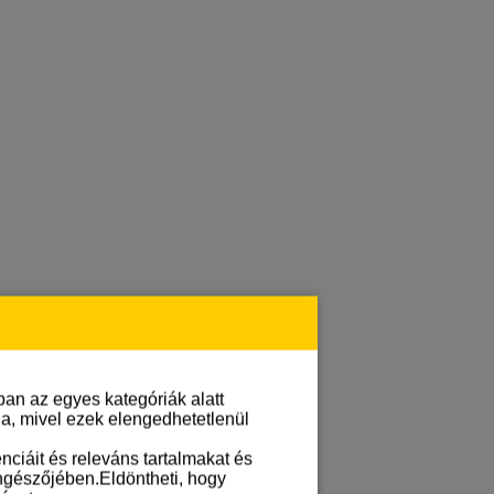
an az egyes kategóriák alatt
lja, mivel ezek elengedhetetlenül
ciáit és releváns tartalmakat és
öngészőjében.Eldöntheti, hogy