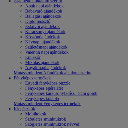
Ajándékok alkalom szerint
Apák napi ajándékok
Babaváró ajándékok
Ballagási ajándékok
Diplomaosztó
Esküvői ajándékok
Karácsonyi ajándékok
Köszönőajándékok
Névnapi ajándékok
Születésnapi ajándékok
Valentin napi ajándékok
Emlékőr
Mikulás ajándékok
Anyák napi ajándékok
Mutass mindent Ajándékok alkalom szerint
Fényképes termékek
Egyedi fényképes puzzle
Fényképes egéralátét
Fényképes karácsonyfadísz - 8cm gömb
Fényképes kőtábla
Mutass mindent Fényképes termékek
Kiegészítők
Mobiltokok
Szögletes sminktükrök
Szögletes sminktükrök névvel