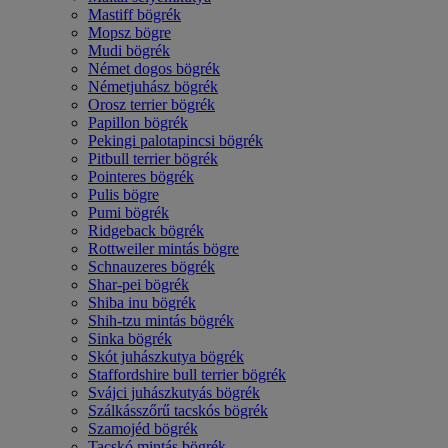
Mastiff bögrék
Mopsz bögre
Mudi bögrék
Német dogos bögrék
Németjuhász bögrék
Orosz terrier bögrék
Papillon bögrék
Pekingi palotapincsi bögrék
Pitbull terrier bögrék
Pointeres bögrék
Pulis bögre
Pumi bögrék
Ridgeback bögrék
Rottweiler mintás bögre
Schnauzeres bögrék
Shar-pei bögrék
Shiba inu bögrék
Shih-tzu mintás bögrék
Sinka bögrék
Skót juhászkutya bögrék
Staffordshire bull terrier bögrék
Svájci juhászkutyás bögrék
Szálkásszőrű tacskós bögrék
Szamojéd bögrék
Tacskó mintás bögrék