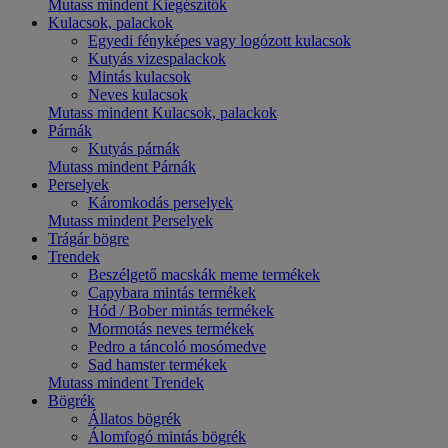
Mutass mindent Kiegészítők
Kulacsok, palackok
Egyedi fényképes vagy logózott kulacsok
Kutyás vizespalackok
Mintás kulacsok
Neves kulacsok
Mutass mindent Kulacsok, palackok
Párnák
Kutyás párnák
Mutass mindent Párnák
Perselyek
Káromkodás perselyek
Mutass mindent Perselyek
Trágár bögre
Trendek
Beszélgető macskák meme termékek
Capybara mintás termékek
Hód / Bober mintás termékek
Mormotás neves termékek
Pedro a táncoló mosómedve
Sad hamster termékek
Mutass mindent Trendek
Bögrék
Állatos bögrék
Álomfogó mintás bögrék