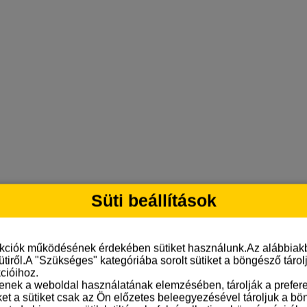
Süti beállítások
nkciók működésének érdekében sütiket használunk.Az alábbiakb
ütiről.A "Szükséges" kategóriába sorolt sütiket a böngésző táro
cióihoz.
tenek a weboldal használatának elemzésében, tárolják a preferen
ket a sütiket csak az Ön előzetes beleegyezésével tároljuk a b