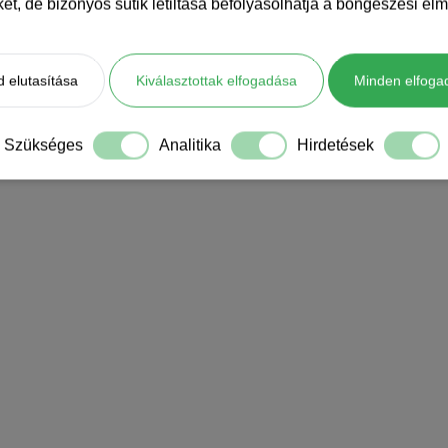
iket, de bizonyos sütik letiltása befolyásolhatja a böngészési élm
 elutasítása
Kiválasztottak elfogadása
Minden elfoga
Szükséges
Analitika
Hirdetések