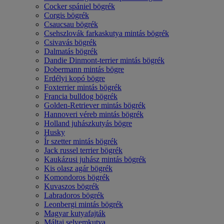
Cocker spániel bögrék
Corgis bögrék
Csaucsau bögrék
Csehszlovák farkaskutya mintás bögrék
Csivavás bögrék
Dalmatás bögrék
Dandie Dinmont-terrier mintás bögrék
Dobermann mintás bögre
Erdélyi kopó bögre
Foxterrier mintás bögrék
Francia bulldog bögrék
Golden-Retriever mintás bögrék
Hannoveri véreb mintás bögrék
Holland juhászkutyás bögre
Husky
Ír szetter mintás bögrék
Jack russel terrier bögrék
Kaukázusi juhász mintás bögrék
Kis olasz agár bögrék
Komondoros bögrék
Kuvaszos bögrék
Labradoros bögrék
Leonbergi mintás bögrék
Magyar kutyafajták
Máltai selyemkutya