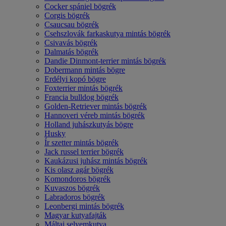
Cocker spániel bögrék
Corgis bögrék
Csaucsau bögrék
Csehszlovák farkaskutya mintás bögrék
Csivavás bögrék
Dalmatás bögrék
Dandie Dinmont-terrier mintás bögrék
Dobermann mintás bögre
Erdélyi kopó bögre
Foxterrier mintás bögrék
Francia bulldog bögrék
Golden-Retriever mintás bögrék
Hannoveri véreb mintás bögrék
Holland juhászkutyás bögre
Husky
Ír szetter mintás bögrék
Jack russel terrier bögrék
Kaukázusi juhász mintás bögrék
Kis olasz agár bögrék
Komondoros bögrék
Kuvaszos bögrék
Labradoros bögrék
Leonbergi mintás bögrék
Magyar kutyafajták
Máltai selyemkutya