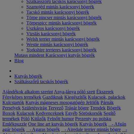
Szálkásszőrű tacskós karácsonyi bögrék
Szamojéd mintás karácsonyi bögrék
Tacskó mintás karácsonyi bögrék
Törpe pincser mintás karácsonyi bögrék
Törpespicc mintás karácsonyi bögrék
Uszkáros karácsonyi bögrék
Vizslás karácsonyi bögrék
Welsh terrier mintás karácsonyi bögrék
Westie mintás karácsonyi bögrék
Yorkshire terrieres karácsonyi bögrék
Mutass mindent Karácsonyi kutyás bögrék
Blog
Kutyás bögrék
Szálkásszőrű tacskós bögrék
Ajándékok alkalom szerint
Anya-lánya póló szett
Ékszerek
Fényképes termékek
Gazdiknak
Kiegészítők
Kulacsok, palackok
Kulcstartók
Kutyás mágneses mosogatógép Jelölők
Párnák
Perselyek
Születésvirág
Tervező
Trágár bögre
Trendek
Bögrék
Boxok
Kulacsok
Kedvenceknek
Egyéb
Söröskorsók
Segítő
termékek
Póló
Kitűzők
Felnőtt humor
Prezenty po polsku
Emlékpuzzle
One line art kutyás bögrék
Kutyás bögrék
- Afgán
agár bögrék
- Agaras bögrék
- Airedale terrier mintás bögre
-