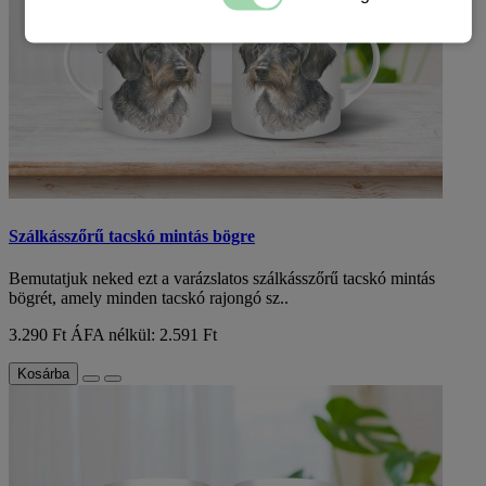
Szálkásszőrű tacskó mintás bögre
Bemutatjuk neked ezt a varázslatos szálkásszőrű tacskó mintás
bögrét, amely minden tacskó rajongó sz..
3.290 Ft
ÁFA nélkül: 2.591 Ft
Kosárba