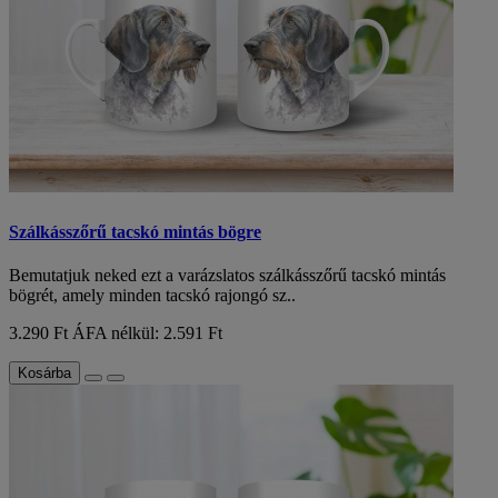
Szálkásszőrű tacskó mintás bögre
Bemutatjuk neked ezt a varázslatos szálkásszőrű tacskó mintás
bögrét, amely minden tacskó rajongó sz..
3.290 Ft
ÁFA nélkül: 2.591 Ft
Kosárba