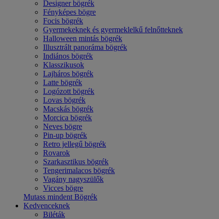
Designer bögrék
Fényképes bögre
Focis bögrék
Gyermekeknek és gyermeklelkű felnőtteknek
Halloween mintás bögrék
Illusztrált panoráma bögrék
Indiános bögrék
Klasszikusok
Lajháros bögrék
Latte bögrék
Logózott bögrék
Lovas bögrék
Macskás bögrék
Morcica bögrék
Neves bögre
Pin-up bögrék
Retro jellegű bögrék
Rovarok
Szarkasztikus bögrék
Tengerimalacos bögrék
Vagány nagyszülők
Vicces bögre
Mutass mindent Bögrék
Kedvenceknek
Biléták