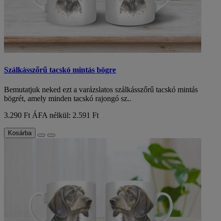
Szálkásszőrű tacskó mintás bögre
Bemutatjuk neked ezt a varázslatos szálkásszőrű tacskó mintás
bögrét, amely minden tacskó rajongó sz..
3.290 Ft
ÁFA nélkül: 2.591 Ft
Kosárba