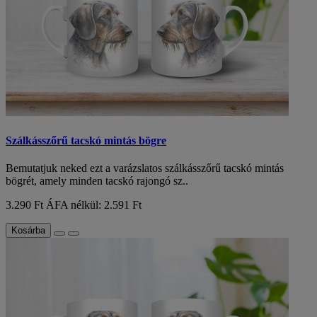
Szálkásszőrű tacskó mintás bögre
Bemutatjuk neked ezt a varázslatos szálkásszőrű tacskó mintás
bögrét, amely minden tacskó rajongó sz..
3.290 Ft
ÁFA nélkül: 2.591 Ft
Kosárba