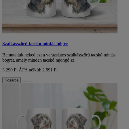
Szálkásszőrű tacskó mintás bögre
Bemutatjuk neked ezt a varázslatos szálkásszőrű tacskó mintás
bögrét, amely minden tacskó rajongó sz..
3.290 Ft
ÁFA nélkül: 2.591 Ft
Kosárba