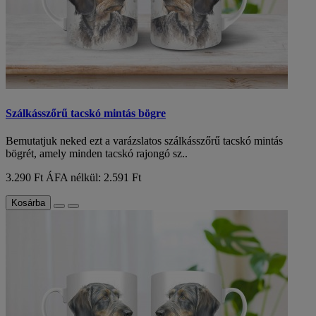
Szálkásszőrű tacskó mintás bögre
Bemutatjuk neked ezt a varázslatos szálkásszőrű tacskó mintás
bögrét, amely minden tacskó rajongó sz..
3.290 Ft
ÁFA nélkül: 2.591 Ft
Kosárba