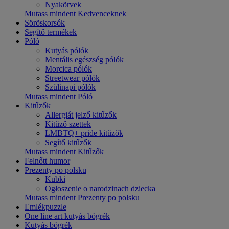
Nyakörvek
Mutass mindent Kedvenceknek
Söröskorsók
Segítő termékek
Póló
Kutyás pólók
Mentális egészség pólók
Morcica pólók
Streetwear pólók
Szülinapi pólók
Mutass mindent Póló
Kitűzők
Allergiát jelző kitűzők
Kitűző szettek
LMBTQ+ pride kitűzők
Segítő kitűzők
Mutass mindent Kitűzők
Felnőtt humor
Prezenty po polsku
Kubki
Ogłoszenie o narodzinach dziecka
Mutass mindent Prezenty po polsku
Emlékpuzzle
One line art kutyás bögrék
Kutyás bögrék