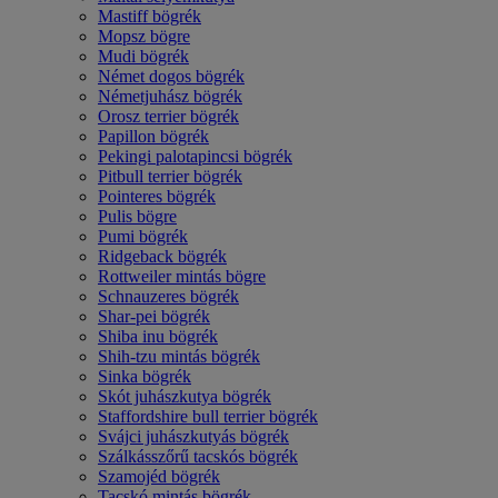
Mastiff bögrék
Mopsz bögre
Mudi bögrék
Német dogos bögrék
Németjuhász bögrék
Orosz terrier bögrék
Papillon bögrék
Pekingi palotapincsi bögrék
Pitbull terrier bögrék
Pointeres bögrék
Pulis bögre
Pumi bögrék
Ridgeback bögrék
Rottweiler mintás bögre
Schnauzeres bögrék
Shar-pei bögrék
Shiba inu bögrék
Shih-tzu mintás bögrék
Sinka bögrék
Skót juhászkutya bögrék
Staffordshire bull terrier bögrék
Svájci juhászkutyás bögrék
Szálkásszőrű tacskós bögrék
Szamojéd bögrék
Tacskó mintás bögrék