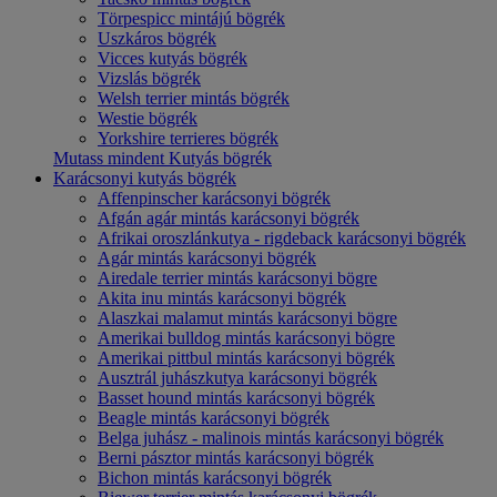
Törpespicc mintájú bögrék
Uszkáros bögrék
Vicces kutyás bögrék
Vizslás bögrék
Welsh terrier mintás bögrék
Westie bögrék
Yorkshire terrieres bögrék
Mutass mindent Kutyás bögrék
Karácsonyi kutyás bögrék
Affenpinscher karácsonyi bögrék
Afgán agár mintás karácsonyi bögrék
Afrikai oroszlánkutya - rigdeback karácsonyi bögrék
Agár mintás karácsonyi bögrék
Airedale terrier mintás karácsonyi bögre
Akita inu mintás karácsonyi bögrék
Alaszkai malamut mintás karácsonyi bögre
Amerikai bulldog mintás karácsonyi bögre
Amerikai pittbul mintás karácsonyi bögrék
Ausztrál juhászkutya karácsonyi bögrék
Basset hound mintás karácsonyi bögrék
Beagle mintás karácsonyi bögrék
Belga juhász - malinois mintás karácsonyi bögrék
Berni pásztor mintás karácsonyi bögrék
Bichon mintás karácsonyi bögrék