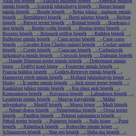
Akita inu bögrék
- Alaszkai malamut bögrék
- Amerikai bulldog
mintás bögrék
- Ausztrál juhászkutya bögrék
- Basset hound
mintás bögrék
- Beagle bögrék
- Belga juhász - malinois mintás
bögrék
- Bernáthegyi bögrék
- Berni pásztor bögrék
- Bichon
bögrék
- Biewer terrier bögrék
- Bobtail bögrék
- Bordeaux-i
dog bögrék
- Border collie bögrék
- Boston terrier bögrék
-
Boxeres bögrék
- Brüsszeli griffon bögrék
- Bulldog bögrék
-
Bullterrier mintás bögrék
- Cairn terrier bögrék
- Cane corso
bögrék
- Cavalier King Charles spániel bögrék
- Cocker spániel
bögrék
- Corgis bögrék
- Csaucsau bögrék
- Csehszlovák
farkaskutya mintás bögrék
- Csivavás bögrék
- Dalmatás bögrék
- Dandie Dinmont-terrier mintás bögrék
- Dobermann mintás
bögre
- Erdélyi kopó bögre
- Foxterrier mintás bögrék
-
Francia bulldog bögrék
- Golden-Retriever mintás bögrék
-
Hannoveri véreb mintás bögrék
- Holland juhászkutyás bögre
-
Husky
- Ír szetter mintás bögrék
- Jack russel terrier bögrék
-
Kaukázusi juhász mintás bögrék
- Kis olasz agár bögrék
-
Komondoros bögrék
- Kuvaszos bögrék
- Labradoros bögrék
-
Leonbergi mintás bögrék
- Magyar kutyafajták
- Máltai
selyemkutya
- Mastiff bögrék
- Mopsz bögre
- Mudi bögrék
- Német dogos bögrék
- Németjuhász bögrék
- Orosz terrier
bögrék
- Papillon bögrék
- Pekingi palotapincsi bögrék
-
Pitbull terrier bögrék
- Pointeres bögrék
- Pulis bögre
- Pumi
bögrék
- Ridgeback bögrék
- Rottweiler mintás bögre
-
Schnauzeres bögrék
- Shar-pei bögrék
- Shiba inu bögrék
-