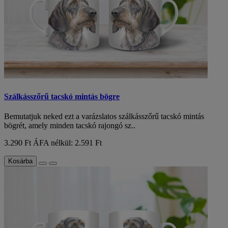
Szálkásszőrű tacskó mintás bögre
Bemutatjuk neked ezt a varázslatos szálkásszőrű tacskó mintás
bögrét, amely minden tacskó rajongó sz..
3.290 Ft
ÁFA nélkül: 2.591 Ft
Kosárba