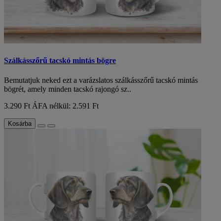
Szálkásszőrű tacskó mintás bögre
Bemutatjuk neked ezt a varázslatos szálkásszőrű tacskó mintás
bögrét, amely minden tacskó rajongó sz..
3.290 Ft
ÁFA nélkül: 2.591 Ft
Kosárba