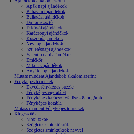
Ajándékok alkalom szerint
Apák napi ajándékok
Babaváró ajándékok
Ballagási ajándékok
Diplomaosztó
Esküvői ajándékok
Karácsonyi ajándékok
Köszönőajándékok
Névnapi ajándékok
Születésnapi ajándékok
Valentin napi ajándékok
Emlékőr
Mikulás ajándékok
Anyák napi ajándékok
Mutass mindent Ajándékok alkalom szerint
Fényképes termékek
Egyedi fényképes puzzle
Fényképes egéralátét
Fényképes karácsonyfadísz - 8cm gömb
Fényképes kőtábla
Mutass mindent Fényképes termékek
Kiegészítők
Mobiltokok
Szögletes sminktükrök
Szögletes sminktükrök névvel