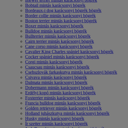
Biewer terrier mintás karácsonyi bögrék
Bobtail mintás karácsonyi bögrék
Bordeaux-i dog karácsonyi bögrék bögrék
Border collie mintás karácsonyi bögrék
Boston terrier mintás karácsonyi bögrék
Boxer mintás karácsonyi bögrék
Bulldog mintás karácsonyi bögrék
Bullterrier mintás karácsonyi bögrék
Cairn terrier mintás karácsonyi bögrék
Cane corso mintás karácsonyi bögrék
Cavalier King Charles spániel karácsonyi bögrék
Cocker spániel mintás karácsonyi bögrék
Corgi mintás karácsonyi bögrék
Csaucsau mintás karácsonyi bögrék
Csehszlovák farkaskutya mintás karácsonyi bögrék
Csivava mintás karácsonyi bögrék
Dalmata mintás karácsonyi bögrék
Dobermann mintás karácsonyi bögrék
Erdélyi kopó mintás karácsonyi bögrék
Foxterrier mintás karácsonyi bögrék
Francia bulldog mintás karácsonyi bögrék
Golden retriever mintás karácsonyi bögrék
Holland juhászkutya mintás karácsonyi bögrék
Husky mintás karácsonyi bögrék
Ír szetter mintás karácsonyi bögrék