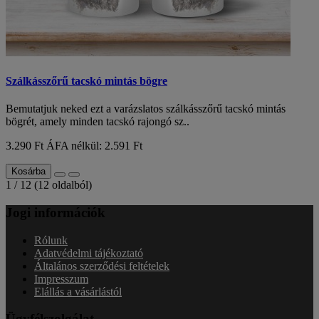
Szálkásszőrű tacskó mintás bögre
Bemutatjuk neked ezt a varázslatos szálkásszőrű tacskó mintás
bögrét, amely minden tacskó rajongó sz..
3.290 Ft
ÁFA nélkül: 2.591 Ft
Kosárba
1 / 12 (12 oldalból)
Jogi információk
Rólunk
Adatvédelmi tájékoztató
Általános szerződési feltételek
Impresszum
Elállás a vásárlástól
Ügyfélszolgálat