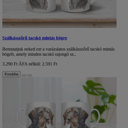
Szálkásszőrű tacskó mintás bögre
Bemutatjuk neked ezt a varázslatos szálkásszőrű tacskó mintás
bögrét, amely minden tacskó rajongó sz..
3.290 Ft
ÁFA nélkül: 2.591 Ft
Kosárba