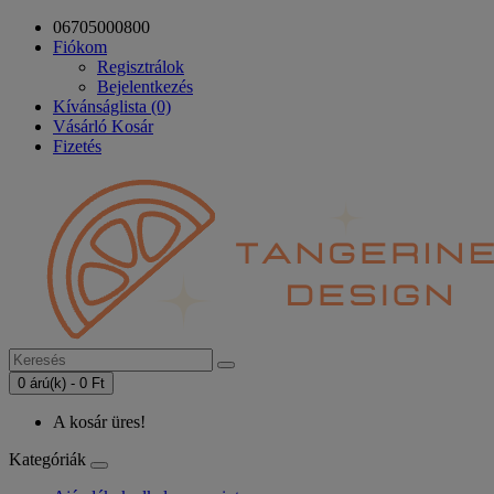
06705000800
Fiókom
Regisztrálok
Bejelentkezés
Kívánságlista (0)
Vásárló Kosár
Fizetés
0 árú(k) - 0 Ft
A kosár üres!
Kategóriák