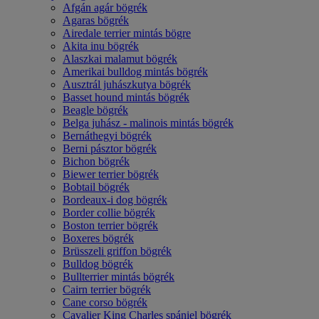
Afgán agár bögrék
Agaras bögrék
Airedale terrier mintás bögre
Akita inu bögrék
Alaszkai malamut bögrék
Amerikai bulldog mintás bögrék
Ausztrál juhászkutya bögrék
Basset hound mintás bögrék
Beagle bögrék
Belga juhász - malinois mintás bögrék
Bernáthegyi bögrék
Berni pásztor bögrék
Bichon bögrék
Biewer terrier bögrék
Bobtail bögrék
Bordeaux-i dog bögrék
Border collie bögrék
Boston terrier bögrék
Boxeres bögrék
Brüsszeli griffon bögrék
Bulldog bögrék
Bullterrier mintás bögrék
Cairn terrier bögrék
Cane corso bögrék
Cavalier King Charles spániel bögrék