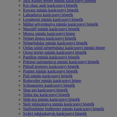
Jack Russel terrier mintás karácsonyi bögrék
Kis olasz agár karácsonyi bögrék
Kuvasz mintás karácsonyi bögrék
Labradoros karácsonyi bögrék
Leonbergi mintás karácsonyi bögrék
Máltai selyemkutya mintás karácsonyi bögrék
Masztiff mintás karácsonyi bögrék
Mopsz mintás karácsonyi bögre
Német dogos karácsonyi bögrék
Németjuhász mintás karácsonyi bögrék
Ordas színű németjuhász karácsonyi mintás bögre
Orosz terrier mintás karácsonyi bögrék
Papillon mintás karácsonyi bögrék
Pekingi palotapincsi mintás karácsonyi bögrék
Pitbull terrieres karácsonyi bögrék
Pointer mintás karácsonyi bögrék
Puli mintás karácsonyi bögrék
Rottweiler mintás karácsonyi bögre
Schnauzeres karácsonyi bögrék
Shar pei karácsonyi bögrék
Shiba inu karácsonyi bögrék
Shih-tzu mintás karácsonyi bögrék
Skót juhászkutya mintás karácsonyi bögrék
Staffordshire bullterrier mintás karácsonyi bögrék
Svájci juhászkutyás karácsonyi bögrék