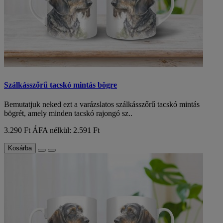
Szálkásszőrű tacskó mintás bögre
Bemutatjuk neked ezt a varázslatos szálkásszőrű tacskó mintás
bögrét, amely minden tacskó rajongó sz..
3.290 Ft
ÁFA nélkül: 2.591 Ft
Kosárba