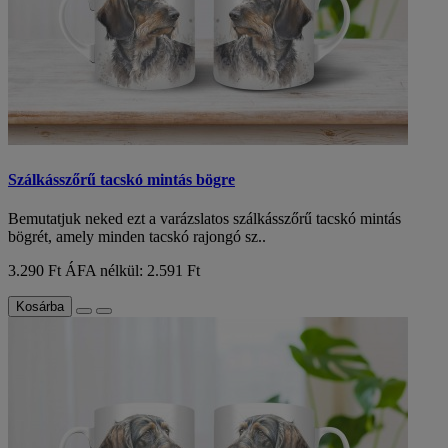
Szálkásszőrű tacskó mintás bögre
Bemutatjuk neked ezt a varázslatos szálkásszőrű tacskó mintás
bögrét, amely minden tacskó rajongó sz..
3.290 Ft
ÁFA nélkül: 2.591 Ft
Kosárba