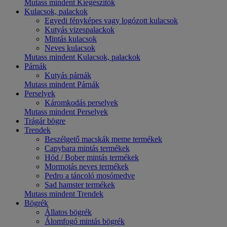
Mutass mindent Kiegészítők
Kulacsok, palackok
Egyedi fényképes vagy logózott kulacsok
Kutyás vizespalackok
Mintás kulacsok
Neves kulacsok
Mutass mindent Kulacsok, palackok
Párnák
Kutyás párnák
Mutass mindent Párnák
Perselyek
Káromkodás perselyek
Mutass mindent Perselyek
Trágár bögre
Trendek
Beszélgető macskák meme termékek
Capybara mintás termékek
Hód / Bober mintás termékek
Mormotás neves termékek
Pedro a táncoló mosómedve
Sad hamster termékek
Mutass mindent Trendek
Bögrék
Állatos bögrék
Álomfogó mintás bögrék