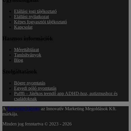
Elállási jogi tájékoztató
Elállási nyilatkozat
Képes fogyasztói tájékoztató
Kapcsolat
Hasznos információk
Mérettáblázat
Tanúsítványok
Blog
Szolgáltatások
Bögre nyomtatás
Egyedi póló nyomtatás
Pufffi – Játékos teendő app ADHD-hoz, autizmushoz és
családoknak
A
Tangerine Design
az Innovatív Marketing Megoldások Kft.
márkája.
Minden jog fenntartva © 2023 -
2026