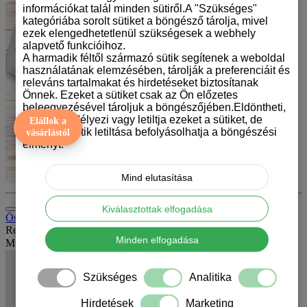
információkat talál minden sütiről.A "Szükséges"
kategóriába sorolt sütiket a böngésző tárolja, mivel
ezek elengedhetetlenül szükségesek a webhely
alapvető funkcióihoz.
A harmadik féltől származó sütik segítenek a weboldal
használatának elemzésében, tárolják a preferenciáit és
releváns tartalmakat és hirdetéseket biztosítanak
Önnek. Ezeket a sütiket csak az Ön előzetes
beleegyezésével tároljuk a böngészőjében.Eldöntheti,
hogy engedélyezi vagy letiltja ezeket a sütiket, de
Elállok a
bizonyos sütik letiltása befolyásolhatja a böngészési
vásárlástól
élményt.
Mind elutasítása
Kiválasztottak elfogadása
Összehasonlítás (0)
Rendezés:
Minden elfogadása
Mutat:
Szükséges
Analitika
Hirdetések
Marketing