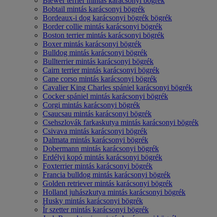
Biewer terrier mintás karácsonyi bögrék
Bobtail mintás karácsonyi bögrék
Bordeaux-i dog karácsonyi bögrék bögrék
Border collie mintás karácsonyi bögrék
Boston terrier mintás karácsonyi bögrék
Boxer mintás karácsonyi bögrék
Bulldog mintás karácsonyi bögrék
Bullterrier mintás karácsonyi bögrék
Cairn terrier mintás karácsonyi bögrék
Cane corso mintás karácsonyi bögrék
Cavalier King Charles spániel karácsonyi bögrék
Cocker spániel mintás karácsonyi bögrék
Corgi mintás karácsonyi bögrék
Csaucsau mintás karácsonyi bögrék
Csehszlovák farkaskutya mintás karácsonyi bögrék
Csivava mintás karácsonyi bögrék
Dalmata mintás karácsonyi bögrék
Dobermann mintás karácsonyi bögrék
Erdélyi kopó mintás karácsonyi bögrék
Foxterrier mintás karácsonyi bögrék
Francia bulldog mintás karácsonyi bögrék
Golden retriever mintás karácsonyi bögrék
Holland juhászkutya mintás karácsonyi bögrék
Husky mintás karácsonyi bögrék
Ír szetter mintás karácsonyi bögrék