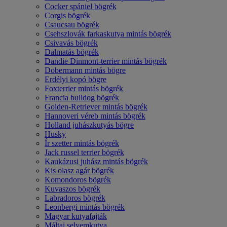
Cocker spániel bögrék
Corgis bögrék
Csaucsau bögrék
Csehszlovák farkaskutya mintás bögrék
Csivavás bögrék
Dalmatás bögrék
Dandie Dinmont-terrier mintás bögrék
Dobermann mintás bögre
Erdélyi kopó bögre
Foxterrier mintás bögrék
Francia bulldog bögrék
Golden-Retriever mintás bögrék
Hannoveri véreb mintás bögrék
Holland juhászkutyás bögre
Husky
Ír szetter mintás bögrék
Jack russel terrier bögrék
Kaukázusi juhász mintás bögrék
Kis olasz agár bögrék
Komondoros bögrék
Kuvaszos bögrék
Labradoros bögrék
Leonbergi mintás bögrék
Magyar kutyafajták
Máltai selyemkutya