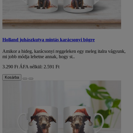
Holland juhászkutya mintás karácsonyi bögre
Amikor a hideg, karácsonyi reggeleken egy meleg italra vágyunk,
mi jobb módja lehetne annak, hogy st..
3.290 Ft
ÁFA nélkül: 2.591 Ft
Kosárba