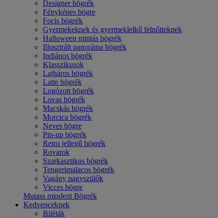
Designer bögrék
Fényképes bögre
Focis bögrék
Gyermekeknek és gyermeklelkű felnőtteknek
Halloween mintás bögrék
Illusztrált panoráma bögrék
Indiános bögrék
Klasszikusok
Lajháros bögrék
Latte bögrék
Logózott bögrék
Lovas bögrék
Macskás bögrék
Morcica bögrék
Neves bögre
Pin-up bögrék
Retro jellegű bögrék
Rovarok
Szarkasztikus bögrék
Tengerimalacos bögrék
Vagány nagyszülők
Vicces bögre
Mutass mindent Bögrék
Kedvenceknek
Biléták