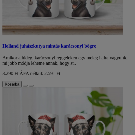
Holland juhászkutya mintás karácsonyi bögre
Amikor a hideg, karácsonyi reggeleken egy meleg italra vágyunk,
mi jobb módja lehetne annak, hogy st..
3.290 Ft
ÁFA nélkül: 2.591 Ft
Kosárba