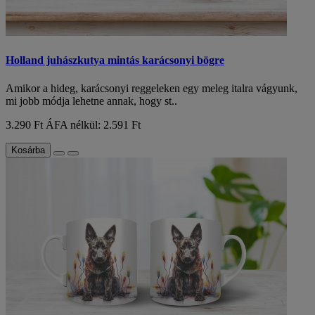
Holland juhászkutya mintás karácsonyi bögre
Amikor a hideg, karácsonyi reggeleken egy meleg italra vágyunk,
mi jobb módja lehetne annak, hogy st..
3.290 Ft
ÁFA nélkül: 2.591 Ft
Kosárba