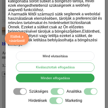
kategóriába sorolt sütiket a böngésző tárolja, mivel
ezek elengedhetetlenül szükségesek a webhely
alapvető funkcióihoz.
A harmadik féltől származó sütik segítenek a weboldal
használatának elemzésében, tárolják a preferenciáit és
releváns tartalmakat és hirdetéseket biztosítanak
Önnek. Ezeket a sütiket csak az Ön előzetes
beleegyezésével tároljuk a böngészőjében.Eldöntheti,
hogy engedélyezi vagy letiltja ezeket a sütiket, de
Elállok a
bizonyos sütik letiltása befolyásolhatja a böngészési
vásárlástól
Holland juhászkutya mintás karácsonyi bögre
élményt.
Amikor a hideg, karácsonyi reggeleken egy meleg italra vágyunk,
Mind elutasítása
mi jobb módja lehetne annak, hogy st..
3.290 Ft
ÁFA nélkül: 2.591 Ft
Kiválasztottak elfogadása
Kosárba
Minden elfogadása
Szükséges
Analitika
Hirdetések
Marketing