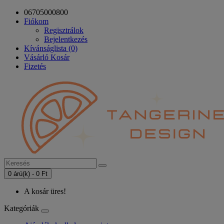
06705000800
Fiókom
Regisztrálok
Bejelentkezés
Kívánságlista (0)
Vásárló Kosár
Fizetés
0 árú(k) - 0 Ft
A kosár üres!
Kategóriák