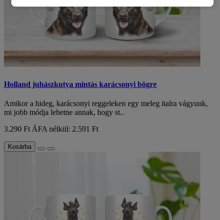
Holland juhászkutya mintás karácsonyi bögre
Amikor a hideg, karácsonyi reggeleken egy meleg italra vágyunk,
mi jobb módja lehetne annak, hogy st..
3.290 Ft
ÁFA nélkül: 2.591 Ft
Kosárba