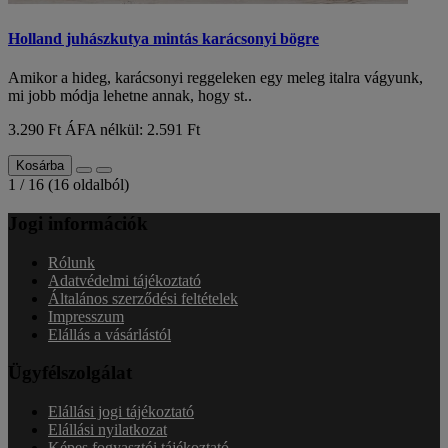
Holland juhászkutya mintás karácsonyi bögre
Amikor a hideg, karácsonyi reggeleken egy meleg italra vágyunk,
mi jobb módja lehetne annak, hogy st..
3.290 Ft
ÁFA nélkül: 2.591 Ft
Kosárba
1 / 16 (16 oldalból)
Jogi információk
Rólunk
Adatvédelmi tájékoztató
Általános szerződési feltételek
Impresszum
Elállás a vásárlástól
Ügyfélszolgálat
Elállási jogi tájékoztató
Elállási nyilatkozat
Képes fogyasztói tájékoztató