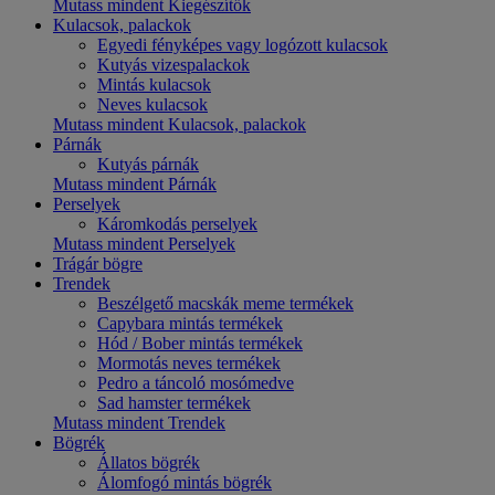
Mutass mindent Kiegészítők
Kulacsok, palackok
Egyedi fényképes vagy logózott kulacsok
Kutyás vizespalackok
Mintás kulacsok
Neves kulacsok
Mutass mindent Kulacsok, palackok
Párnák
Kutyás párnák
Mutass mindent Párnák
Perselyek
Káromkodás perselyek
Mutass mindent Perselyek
Trágár bögre
Trendek
Beszélgető macskák meme termékek
Capybara mintás termékek
Hód / Bober mintás termékek
Mormotás neves termékek
Pedro a táncoló mosómedve
Sad hamster termékek
Mutass mindent Trendek
Bögrék
Állatos bögrék
Álomfogó mintás bögrék