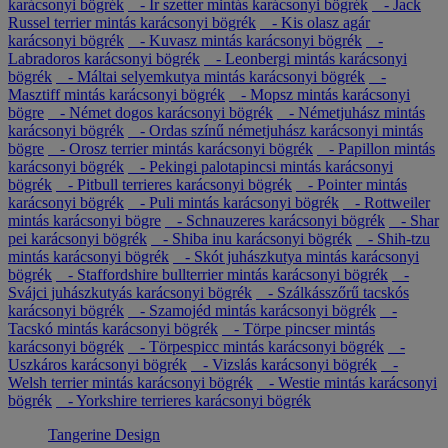
karácsonyi bögrék
- Ír szetter mintás karácsonyi bögrék
- Jack
Russel terrier mintás karácsonyi bögrék
- Kis olasz agár
karácsonyi bögrék
- Kuvasz mintás karácsonyi bögrék
-
Labradoros karácsonyi bögrék
- Leonbergi mintás karácsonyi
bögrék
- Máltai selyemkutya mintás karácsonyi bögrék
-
Masztiff mintás karácsonyi bögrék
- Mopsz mintás karácsonyi
bögre
- Német dogos karácsonyi bögrék
- Németjuhász mintás
karácsonyi bögrék
- Ordas színű németjuhász karácsonyi mintás
bögre
- Orosz terrier mintás karácsonyi bögrék
- Papillon mintás
karácsonyi bögrék
- Pekingi palotapincsi mintás karácsonyi
bögrék
- Pitbull terrieres karácsonyi bögrék
- Pointer mintás
karácsonyi bögrék
- Puli mintás karácsonyi bögrék
- Rottweiler
mintás karácsonyi bögre
- Schnauzeres karácsonyi bögrék
- Shar
pei karácsonyi bögrék
- Shiba inu karácsonyi bögrék
- Shih-tzu
mintás karácsonyi bögrék
- Skót juhászkutya mintás karácsonyi
bögrék
- Staffordshire bullterrier mintás karácsonyi bögrék
-
Svájci juhászkutyás karácsonyi bögrék
- Szálkásszőrű tacskós
karácsonyi bögrék
- Szamojéd mintás karácsonyi bögrék
-
Tacskó mintás karácsonyi bögrék
- Törpe pincser mintás
karácsonyi bögrék
- Törpespicc mintás karácsonyi bögrék
-
Uszkáros karácsonyi bögrék
- Vizslás karácsonyi bögrék
-
Welsh terrier mintás karácsonyi bögrék
- Westie mintás karácsonyi
bögrék
- Yorkshire terrieres karácsonyi bögrék
Tangerine Design