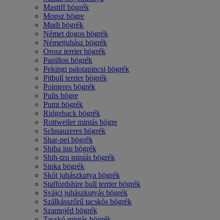
Mastiff bögrék
Mopsz bögre
Mudi bögrék
Német dogos bögrék
Németjuhász bögrék
Orosz terrier bögrék
Papillon bögrék
Pekingi palotapincsi bögrék
Pitbull terrier bögrék
Pointeres bögrék
Pulis bögre
Pumi bögrék
Ridgeback bögrék
Rottweiler mintás bögre
Schnauzeres bögrék
Shar-pei bögrék
Shiba inu bögrék
Shih-tzu mintás bögrék
Sinka bögrék
Skót juhászkutya bögrék
Staffordshire bull terrier bögrék
Svájci juhászkutyás bögrék
Szálkásszőrű tacskós bögrék
Szamojéd bögrék
Tacskó mintás bögrék