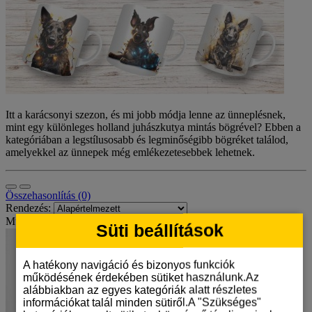
Itt a karácsonyi szezon, és mi jobb módja lenne az ünneplésnek,
mint egy különleges holland juhászkutya mintás bögrével? Ebben a
kategóriában a legstílusosabb és legminőségibb bögréket találod,
amelyekkel az ünnepek még emlékezetesebbek lehetnek.
Összehasonlítás (0)
Rendezés:
Mutat:
Süti beállítások
A hatékony navigáció és bizonyos funkciók
működésének érdekében sütiket használunk.Az
alábbiakban az egyes kategóriák alatt részletes
információkat talál minden sütiről.A "Szükséges"