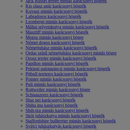
Jack Russel terrier mintás karácsonyi bögrék
Kis olasz agár karácsonyi bögrék
Kuvasz mintás karácsonyi bögrék
Labradoros karácsonyi bögrék
Leonbergi mintás karácsonyi bögrék
Máltai selyemkutya mintás karácsonyi bögrék
Masztiff mintás karácsonyi bögrék
Mopsz mintás karácsonyi bögre
Német dogos karácsonyi bögrék
Németjuhász mintás karácsonyi bögrék
Ordas színű németjuhász karácsonyi mintás bögre
Orosz terrier mintás karácsonyi bögrék
Papillon mintás karácsonyi bögrék
Pekingi palotapincsi mintás karácsonyi bögrék
Pitbull terrieres karácsonyi bögrék
Pointer mintás karácsonyi bögrék
Puli mintás karácsonyi bögrék
Rottweiler mintás karácsonyi bögre
Schnauzeres karácsonyi bögrék
Shar pei karácsonyi bögrék
Shiba inu karácsonyi bögrék
Shih-tzu mintás karácsonyi bögrék
Skót juhászkutya mintás karácsonyi bögrék
Staffordshire bullterrier mintás karácsonyi bögrék
Svájci juhászkutyás karácsonyi bögrék