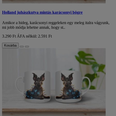
Holland juhászkutya mintás karácsonyi bögre
Amikor a hideg, karácsonyi reggeleken egy meleg italra vágyunk,
mi jobb módja lehetne annak, hogy st..
3.290 Ft
ÁFA nélkül: 2.591 Ft
Kosárba