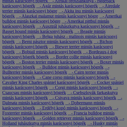
mintás karácsonyi bögrék
- Afrikai oroszlánkutya - rigdeback
karácsonyi bögrék
- Agár mintás karácsonyi bögrék
- Airedale
terrier mintás karácsonyi bögre
- Akita inu mintás karácsonyi
bögrék
- Alaszkai malamut mintás karácsonyi bögre
- Amerikai
bulldog mintás karácsonyi bögre
- Amerikai pittbul mintás
karácsonyi bögrék
- Ausztrál juhászkutya karácsonyi bögrék
-
Basset hound mintás karácsonyi bögrék
- Beagle mintás
karácsonyi bögrék
- Belga juhász - malinois mintás karácsonyi
bögrék
- Berni pásztor mintás karácsonyi bögrék
- Bichon
mintás karácsonyi bögrék
- Biewer terrier mintás karácsonyi
bögrék
- Bobtail mintás karácsonyi bögrék
- Bordeaux-i dog
karácsonyi bögrék bögrék
- Border collie mintás karácsonyi
bögrék
- Boston terrier mintás karácsonyi bögrék
- Boxer mintás
karácsonyi bögrék
- Bulldog mintás karácsonyi bögrék
-
Bullterrier mintás karácsonyi bögrék
- Cairn terrier mintás
karácsonyi bögrék
- Cane corso mintás karácsonyi bögrék
-
Cavalier King Charles spániel karácsonyi bögrék
- Cocker spániel
mintás karácsonyi bögrék
- Corgi mintás karácsonyi bögrék
-
Csaucsau mintás karácsonyi bögrék
- Csehszlovák farkaskutya
mintás karácsonyi bögrék
- Csivava mintás karácsonyi bögrék
-
Dalmata mintás karácsonyi bögrék
- Dobermann mintás
karácsonyi bögrék
- Erdélyi kopó mintás karácsonyi bögrék
-
Foxterrier mintás karácsonyi bögrék
- Francia bulldog mintás
karácsonyi bögrék
- Golden retriever mintás karácsonyi bögrék
-
Holland juhászkutya mintás karácsonyi bögrék
- Husky mintás