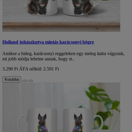
Holland juhászkutya mintás karácsonyi bögre
Amikor a hideg, karácsonyi reggeleken egy meleg italra vágyunk,
mi jobb módja lehetne annak, hogy st..
3.290 Ft
ÁFA nélkül: 2.591 Ft
Kosárba