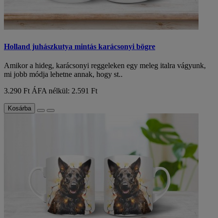
Holland juhászkutya mintás karácsonyi bögre
Amikor a hideg, karácsonyi reggeleken egy meleg italra vágyunk,
mi jobb módja lehetne annak, hogy st..
3.290 Ft
ÁFA nélkül: 2.591 Ft
Kosárba