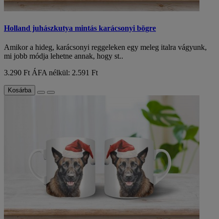
Holland juhászkutya mintás karácsonyi bögre
Amikor a hideg, karácsonyi reggeleken egy meleg italra vágyunk,
mi jobb módja lehetne annak, hogy st..
3.290 Ft
ÁFA nélkül: 2.591 Ft
Kosárba