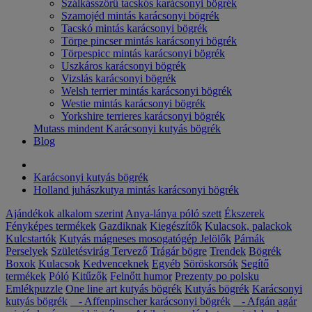
Szálkásszőrű tacskós karácsonyi bögrék
Szamojéd mintás karácsonyi bögrék
Tacskó mintás karácsonyi bögrék
Törpe pincser mintás karácsonyi bögrék
Törpespicc mintás karácsonyi bögrék
Uszkáros karácsonyi bögrék
Vizslás karácsonyi bögrék
Welsh terrier mintás karácsonyi bögrék
Westie mintás karácsonyi bögrék
Yorkshire terrieres karácsonyi bögrék
Mutass mindent Karácsonyi kutyás bögrék
Blog
Karácsonyi kutyás bögrék
Holland juhászkutya mintás karácsonyi bögrék
Ajándékok alkalom szerint
Anya-lánya póló szett
Ékszerek
Fényképes termékek
Gazdiknak
Kiegészítők
Kulacsok, palackok
Kulcstartók
Kutyás mágneses mosogatógép Jelölők
Párnák
Perselyek
Születésvirág
Tervező
Trágár bögre
Trendek
Bögrék
Boxok
Kulacsok
Kedvenceknek
Egyéb
Söröskorsók
Segítő
termékek
Póló
Kitűzők
Felnőtt humor
Prezenty po polsku
Emlékpuzzle
One line art kutyás bögrék
Kutyás bögrék
Karácsonyi
kutyás bögrék
- Affenpinscher karácsonyi bögrék
- Afgán agár