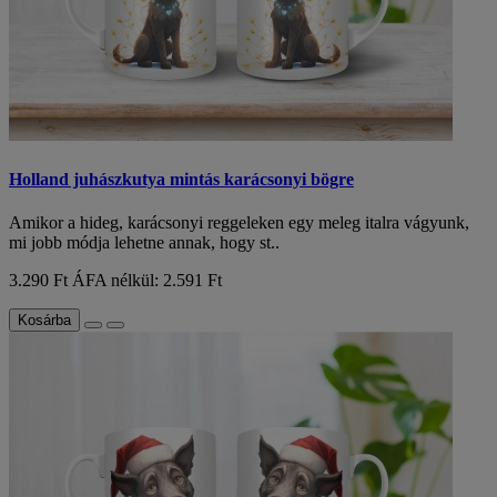
Holland juhászkutya mintás karácsonyi bögre
Amikor a hideg, karácsonyi reggeleken egy meleg italra vágyunk,
mi jobb módja lehetne annak, hogy st..
3.290 Ft
ÁFA nélkül: 2.591 Ft
Kosárba