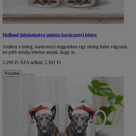
Holland juhászkutya mintás karácsonyi bögre
Amikor a hideg, karácsonyi reggeleken egy meleg italra vágyunk,
mi jobb módja lehetne annak, hogy st..
3.290 Ft
ÁFA nélkül: 2.591 Ft
Kosárba