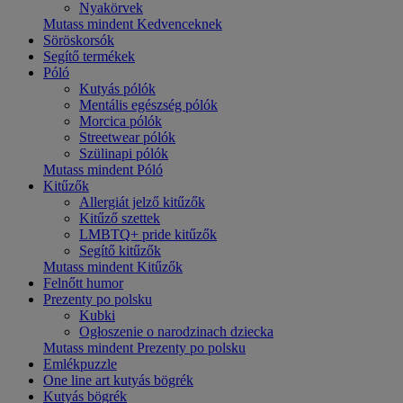
Nyakörvek
Mutass mindent Kedvenceknek
Söröskorsók
Segítő termékek
Póló
Kutyás pólók
Mentális egészség pólók
Morcica pólók
Streetwear pólók
Szülinapi pólók
Mutass mindent Póló
Kitűzők
Allergiát jelző kitűzők
Kitűző szettek
LMBTQ+ pride kitűzők
Segítő kitűzők
Mutass mindent Kitűzők
Felnőtt humor
Prezenty po polsku
Kubki
Ogłoszenie o narodzinach dziecka
Mutass mindent Prezenty po polsku
Emlékpuzzle
One line art kutyás bögrék
Kutyás bögrék