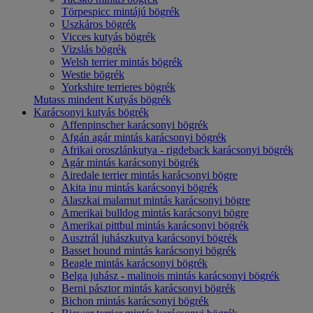
Törpespicc mintájú bögrék
Uszkáros bögrék
Vicces kutyás bögrék
Vizslás bögrék
Welsh terrier mintás bögrék
Westie bögrék
Yorkshire terrieres bögrék
Mutass mindent Kutyás bögrék
Karácsonyi kutyás bögrék
Affenpinscher karácsonyi bögrék
Afgán agár mintás karácsonyi bögrék
Afrikai oroszlánkutya - rigdeback karácsonyi bögrék
Agár mintás karácsonyi bögrék
Airedale terrier mintás karácsonyi bögre
Akita inu mintás karácsonyi bögrék
Alaszkai malamut mintás karácsonyi bögre
Amerikai bulldog mintás karácsonyi bögre
Amerikai pittbul mintás karácsonyi bögrék
Ausztrál juhászkutya karácsonyi bögrék
Basset hound mintás karácsonyi bögrék
Beagle mintás karácsonyi bögrék
Belga juhász - malinois mintás karácsonyi bögrék
Berni pásztor mintás karácsonyi bögrék
Bichon mintás karácsonyi bögrék