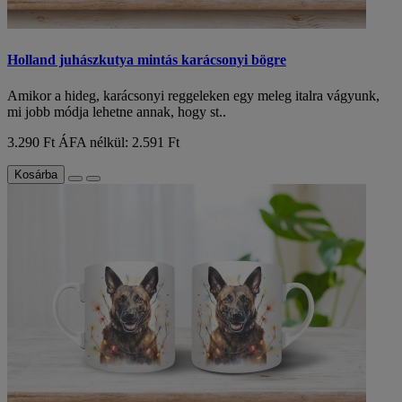
Holland juhászkutya mintás karácsonyi bögre
Amikor a hideg, karácsonyi reggeleken egy meleg italra vágyunk,
mi jobb módja lehetne annak, hogy st..
3.290 Ft
ÁFA nélkül: 2.591 Ft
Kosárba