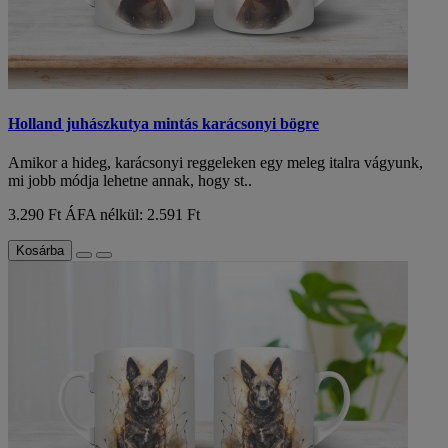
Holland juhászkutya mintás karácsonyi bögre
Amikor a hideg, karácsonyi reggeleken egy meleg italra vágyunk,
mi jobb módja lehetne annak, hogy st..
3.290 Ft
ÁFA nélkül: 2.591 Ft
Kosárba