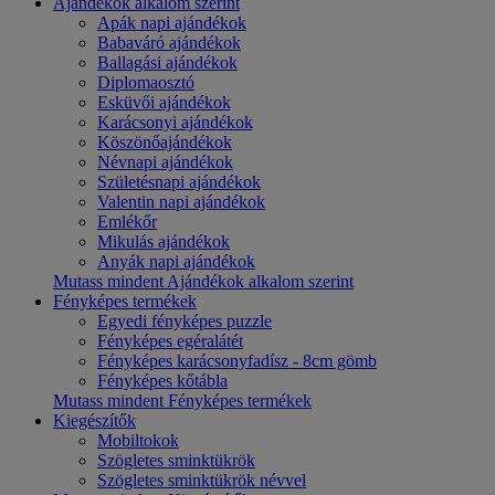
Ajándékok alkalom szerint
Apák napi ajándékok
Babaváró ajándékok
Ballagási ajándékok
Diplomaosztó
Esküvői ajándékok
Karácsonyi ajándékok
Köszönőajándékok
Névnapi ajándékok
Születésnapi ajándékok
Valentin napi ajándékok
Emlékőr
Mikulás ajándékok
Anyák napi ajándékok
Mutass mindent Ajándékok alkalom szerint
Fényképes termékek
Egyedi fényképes puzzle
Fényképes egéralátét
Fényképes karácsonyfadísz - 8cm gömb
Fényképes kőtábla
Mutass mindent Fényképes termékek
Kiegészítők
Mobiltokok
Szögletes sminktükrök
Szögletes sminktükrök névvel