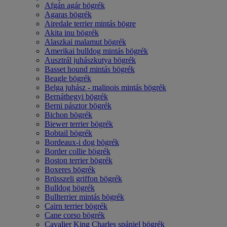
Afgán agár bögrék
Agaras bögrék
Airedale terrier mintás bögre
Akita inu bögrék
Alaszkai malamut bögrék
Amerikai bulldog mintás bögrék
Ausztrál juhászkutya bögrék
Basset hound mintás bögrék
Beagle bögrék
Belga juhász - malinois mintás bögrék
Bernáthegyi bögrék
Berni pásztor bögrék
Bichon bögrék
Biewer terrier bögrék
Bobtail bögrék
Bordeaux-i dog bögrék
Border collie bögrék
Boston terrier bögrék
Boxeres bögrék
Brüsszeli griffon bögrék
Bulldog bögrék
Bullterrier mintás bögrék
Cairn terrier bögrék
Cane corso bögrék
Cavalier King Charles spániel bögrék