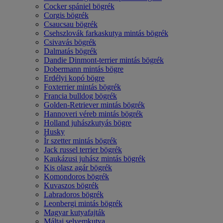
Cocker spániel bögrék
Corgis bögrék
Csaucsau bögrék
Csehszlovák farkaskutya mintás bögrék
Csivavás bögrék
Dalmatás bögrék
Dandie Dinmont-terrier mintás bögrék
Dobermann mintás bögre
Erdélyi kopó bögre
Foxterrier mintás bögrék
Francia bulldog bögrék
Golden-Retriever mintás bögrék
Hannoveri véreb mintás bögrék
Holland juhászkutyás bögre
Husky
Ír szetter mintás bögrék
Jack russel terrier bögrék
Kaukázusi juhász mintás bögrék
Kis olasz agár bögrék
Komondoros bögrék
Kuvaszos bögrék
Labradoros bögrék
Leonbergi mintás bögrék
Magyar kutyafajták
Máltai selyemkutya