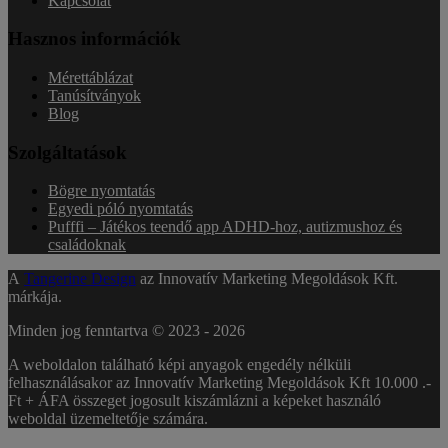
Kapcsolat
Hasznos információk
Mérettáblázat
Tanúsítványok
Blog
Szolgáltatások
Bögre nyomtatás
Egyedi póló nyomtatás
Pufffi – Játékos teendő app ADHD-hoz, autizmushoz és
családoknak
A
Tangerine Design
az Innovatív Marketing Megoldások Kft.
márkája.
Minden jog fenntartva © 2023 -
2026
A weboldalon található képi anyagok engedély nélküli
felhasználásakor az Innovatív Marketing Megoldások Kft 10.000 .-
Ft + ÁFA összeget jogosult kiszámlázni a képeket használó
weboldal üzemeltetője számára.