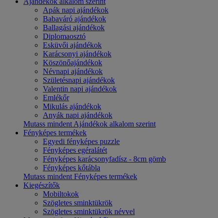
Ajándékok alkalom szerint
Apák napi ajándékok
Babaváró ajándékok
Ballagási ajándékok
Diplomaosztó
Esküvői ajándékok
Karácsonyi ajándékok
Köszönőajándékok
Névnapi ajándékok
Születésnapi ajándékok
Valentin napi ajándékok
Emlékőr
Mikulás ajándékok
Anyák napi ajándékok
Mutass mindent Ajándékok alkalom szerint
Fényképes termékek
Egyedi fényképes puzzle
Fényképes egéralátét
Fényképes karácsonyfadísz - 8cm gömb
Fényképes kőtábla
Mutass mindent Fényképes termékek
Kiegészítők
Mobiltokok
Szögletes sminktükrök
Szögletes sminktükrök névvel