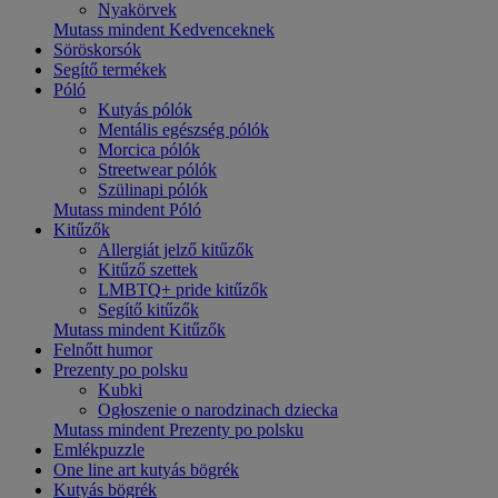
Nyakörvek
Mutass mindent Kedvenceknek
Söröskorsók
Segítő termékek
Póló
Kutyás pólók
Mentális egészség pólók
Morcica pólók
Streetwear pólók
Szülinapi pólók
Mutass mindent Póló
Kitűzők
Allergiát jelző kitűzők
Kitűző szettek
LMBTQ+ pride kitűzők
Segítő kitűzők
Mutass mindent Kitűzők
Felnőtt humor
Prezenty po polsku
Kubki
Ogłoszenie o narodzinach dziecka
Mutass mindent Prezenty po polsku
Emlékpuzzle
One line art kutyás bögrék
Kutyás bögrék