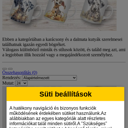
Ebben a kategóriában a karácsony és a dalmata kutyák szerelmesei
találhatnak igazán egyedi bögréket.
Válogass különböző minták és stílusok között, és találd meg azt, ami
a legjobban illik hozzád vagy a megajándékozott személyhez.
Összehasonlítás (0)
Rendezés:
Mutat:
Süti beállítások
A hatékony navigáció és bizonyos funkciók
működésének érdekében sütiket használunk.Az
alábbiakban az egyes kategóriák alatt részletes
információkat talál minden sütiről.A "Szükséges"