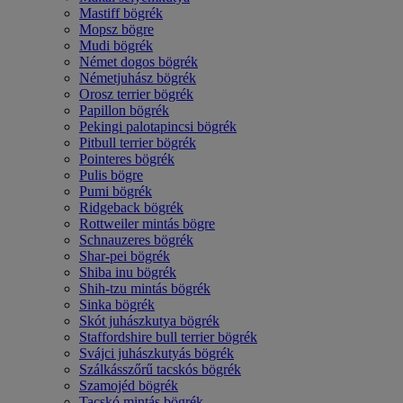
Mastiff bögrék
Mopsz bögre
Mudi bögrék
Német dogos bögrék
Németjuhász bögrék
Orosz terrier bögrék
Papillon bögrék
Pekingi palotapincsi bögrék
Pitbull terrier bögrék
Pointeres bögrék
Pulis bögre
Pumi bögrék
Ridgeback bögrék
Rottweiler mintás bögre
Schnauzeres bögrék
Shar-pei bögrék
Shiba inu bögrék
Shih-tzu mintás bögrék
Sinka bögrék
Skót juhászkutya bögrék
Staffordshire bull terrier bögrék
Svájci juhászkutyás bögrék
Szálkásszőrű tacskós bögrék
Szamojéd bögrék
Tacskó mintás bögrék