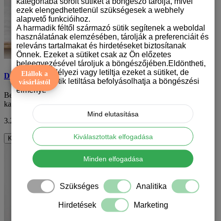
kategóriába sorolt sütiket a böngésző tárolja, mivel
ezek elengedhetetlenül szükségesek a webhely
alapvető funkcióihoz.
A harmadik féltől származó sütik segítenek a weboldal
használatának elemzésében, tárolják a preferenciáit és
releváns tartalmakat és hirdetéseket biztosítanak
Önnek. Ezeket a sütiket csak az Ön előzetes
beleegyezésével tároljuk a böngészőjében.Eldöntheti,
hogy engedélyezi vagy letiltja ezeket a sütiket, de
Elállok a
Dalmata mintás karácsonyi bögre
bizonyos sütik letiltása befolyásolhatja a böngészési
vásárlástól
élményt.
Bemutatjuk a különleges karácsonyi dalmata mintás bögrét, a
karácsony és a dalmata kutyák szerelmese..
Mind elutasítása
3.290 Ft
ÁFA nélkül: 2.591 Ft
Kiválasztottak elfogadása
Kosárba
Minden elfogadása
Szükséges
Analitika
Hirdetések
Marketing