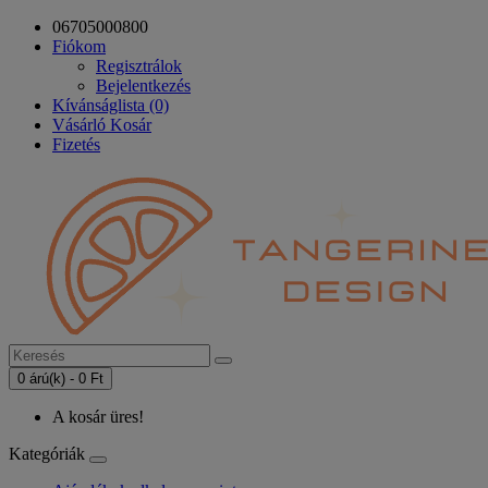
06705000800
Fiókom
Regisztrálok
Bejelentkezés
Kívánságlista (0)
Vásárló Kosár
Fizetés
0 árú(k) - 0 Ft
A kosár üres!
Kategóriák