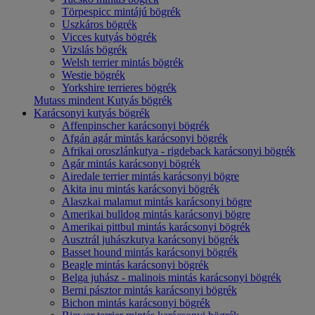
Törpespicc mintájú bögrék
Uszkáros bögrék
Vicces kutyás bögrék
Vizslás bögrék
Welsh terrier mintás bögrék
Westie bögrék
Yorkshire terrieres bögrék
Mutass mindent Kutyás bögrék
Karácsonyi kutyás bögrék
Affenpinscher karácsonyi bögrék
Afgán agár mintás karácsonyi bögrék
Afrikai oroszlánkutya - rigdeback karácsonyi bögrék
Agár mintás karácsonyi bögrék
Airedale terrier mintás karácsonyi bögre
Akita inu mintás karácsonyi bögrék
Alaszkai malamut mintás karácsonyi bögre
Amerikai bulldog mintás karácsonyi bögre
Amerikai pittbul mintás karácsonyi bögrék
Ausztrál juhászkutya karácsonyi bögrék
Basset hound mintás karácsonyi bögrék
Beagle mintás karácsonyi bögrék
Belga juhász - malinois mintás karácsonyi bögrék
Berni pásztor mintás karácsonyi bögrék
Bichon mintás karácsonyi bögrék