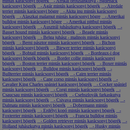
mintás karácsonyi bögrék
- Afrikai oroszlánkutya - rigdeback
karácsonyi bögrék
- Agár mintás karácsonyi bögrék
- Airedale
terrier mintás karácsonyi bögre
- Akita inu mintás karácsonyi
bögrék
- Alaszkai malamut mintás karácsonyi bögre
- Amerikai
bulldog mintás karácsonyi bögre
- Amerikai pittbul mintás
karácsonyi bögrék
- Ausztrál juhászkutya karácsonyi bögrék
-
Basset hound mintás karácsonyi bögrék
- Beagle mintás
karácsonyi bögrék
- Belga juhász - malinois mintás karácsonyi
bögrék
- Berni pásztor mintás karácsonyi bögrék
- Bichon
mintás karácsonyi bögrék
- Biewer terrier mintás karácsonyi
bögrék
- Bobtail mintás karácsonyi bögrék
- Bordeaux-i dog
karácsonyi bögrék bögrék
- Border collie mintás karácsonyi
bögrék
- Boston terrier mintás karácsonyi bögrék
- Boxer mintás
karácsonyi bögrék
- Bulldog mintás karácsonyi bögrék
-
Bullterrier mintás karácsonyi bögrék
- Cairn terrier mintás
karácsonyi bögrék
- Cane corso mintás karácsonyi bögrék
-
Cavalier King Charles spániel karácsonyi bögrék
- Cocker spániel
mintás karácsonyi bögrék
- Corgi mintás karácsonyi bögrék
-
Csaucsau mintás karácsonyi bögrék
- Csehszlovák farkaskutya
mintás karácsonyi bögrék
- Csivava mintás karácsonyi bögrék
-
Dalmata mintás karácsonyi bögrék
- Dobermann mintás
karácsonyi bögrék
- Erdélyi kopó mintás karácsonyi bögrék
-
Foxterrier mintás karácsonyi bögrék
- Francia bulldog mintás
karácsonyi bögrék
- Golden retriever mintás karácsonyi bögrék
-
Holland juhászkutya mintás karácsonyi bögrék
- Husky mintás