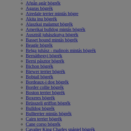
Afgán agár bögrék
Agaras bögrék
Airedale terrier mintás bögre
Akita inu bögrék
Alaszkai malamut bögrék
Amerikai bulldog mintás bögrék
Ausztrál juhászkutya bögrék
Basset hound mintás bögrék
Beagle bögrék
Belga juhász - malinois mintás bögrék
Bernáthegyi bögrék
Berni pásztor bögrék
Bichon bögrék
Biewer terrier bögrék
Bobtail bögrék
Bordeaux-i dog bögrék
Border collie bögrék
Boston terrier bögrék
Boxeres bögrék
Brüsszeli griffon bögrék
Bulldog bögrék
Bullterrier mintás bögrék
Cairn terrier bögrék
Cane corso bögrék
Cavalier King Charles spániel bögrék