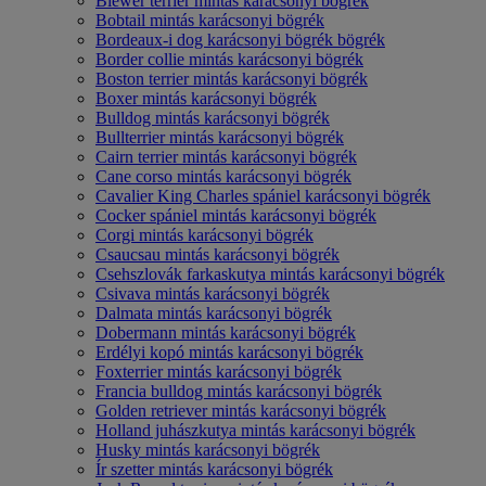
Biewer terrier mintás karácsonyi bögrék
Bobtail mintás karácsonyi bögrék
Bordeaux-i dog karácsonyi bögrék bögrék
Border collie mintás karácsonyi bögrék
Boston terrier mintás karácsonyi bögrék
Boxer mintás karácsonyi bögrék
Bulldog mintás karácsonyi bögrék
Bullterrier mintás karácsonyi bögrék
Cairn terrier mintás karácsonyi bögrék
Cane corso mintás karácsonyi bögrék
Cavalier King Charles spániel karácsonyi bögrék
Cocker spániel mintás karácsonyi bögrék
Corgi mintás karácsonyi bögrék
Csaucsau mintás karácsonyi bögrék
Csehszlovák farkaskutya mintás karácsonyi bögrék
Csivava mintás karácsonyi bögrék
Dalmata mintás karácsonyi bögrék
Dobermann mintás karácsonyi bögrék
Erdélyi kopó mintás karácsonyi bögrék
Foxterrier mintás karácsonyi bögrék
Francia bulldog mintás karácsonyi bögrék
Golden retriever mintás karácsonyi bögrék
Holland juhászkutya mintás karácsonyi bögrék
Husky mintás karácsonyi bögrék
Ír szetter mintás karácsonyi bögrék