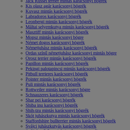
Jack Russel terrier mintás karácsonyi bögrék
Kis olasz agár karácsonyi bögrék
Kuvasz mintás karácsonyi bögrék
Labradoros karácsonyi bögrék
Leonbergi mintás karácsonyi bögrék
Máltai selyemkutya mintás karácsonyi bögrék
Masztiff mintás karácsonyi bögrék
Mopsz mintás karácsonyi bögre
Német dogos karácsonyi bögrék
Németjuhász mintás karácsonyi bögrék
Ordas színű németjuhász karácsonyi mintás bögre
Orosz terrier mintás karácsonyi bögrék
Papillon mintás karácsonyi bögrék
Pekingi palotapincsi mintás karácsonyi bögrék
Pitbull terrieres karácsonyi bögrék
Pointer mintás karácsonyi bögrék
Puli mintás karácsonyi bögrék
Rottweiler mintás karácsonyi bögre
Schnauzeres karácsonyi bögrék
Shar pei karácsonyi bögrék
Shiba inu karácsonyi bögrék
Shih-tzu mintás karácsonyi bögrék
Skót juhászkutya mintás karácsonyi bögrék
Staffordshire bullterrier mintás karácsonyi bögrék
Svájci juhászkutyás karácsonyi bögrék