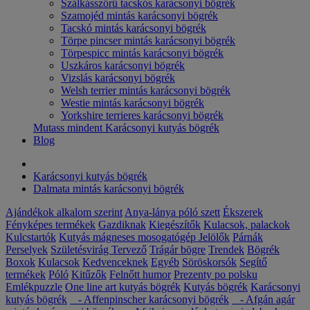
Szálkásszőrű tacskós karácsonyi bögrék
Szamojéd mintás karácsonyi bögrék
Tacskó mintás karácsonyi bögrék
Törpe pincser mintás karácsonyi bögrék
Törpespicc mintás karácsonyi bögrék
Uszkáros karácsonyi bögrék
Vizslás karácsonyi bögrék
Welsh terrier mintás karácsonyi bögrék
Westie mintás karácsonyi bögrék
Yorkshire terrieres karácsonyi bögrék
Mutass mindent Karácsonyi kutyás bögrék
Blog
Karácsonyi kutyás bögrék
Dalmata mintás karácsonyi bögrék
Ajándékok alkalom szerint
Anya-lánya póló szett
Ékszerek
Fényképes termékek
Gazdiknak
Kiegészítők
Kulacsok, palackok
Kulcstartók
Kutyás mágneses mosogatógép Jelölők
Párnák
Perselyek
Születésvirág
Tervező
Trágár bögre
Trendek
Bögrék
Boxok
Kulacsok
Kedvenceknek
Egyéb
Söröskorsók
Segítő
termékek
Póló
Kitűzők
Felnőtt humor
Prezenty po polsku
Emlékpuzzle
One line art kutyás bögrék
Kutyás bögrék
Karácsonyi
kutyás bögrék
- Affenpinscher karácsonyi bögrék
- Afgán agár