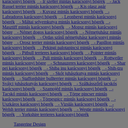
karácsonyi bögrék
- Ír szetter mintás karácsonyi bögrék
- Jack
Russel terrier mintás karácsonyi bögrék
- Kis olasz agár
karácsonyi bögrék
- Kuvasz mintás karácsonyi bögrék
-
Labradoros karácsonyi bögrék
- Leonbergi mintás karácsonyi
bögrék
- Máltai selyemkutya mintás karácsonyi bögrék
-
Masztiff mintás karácsonyi bögrék
- Mopsz mintás karácsonyi
bögre
- Német dogos karácsonyi bögrék
- Németjuhász mintás
karácsonyi bögrék
- Ordas színű németjuhász karácsonyi mintás
bögre
- Orosz terrier mintás karácsonyi bögrék
- Papillon mintás
karácsonyi bögrék
- Pekingi palotapincsi mintás karácsonyi
bögrék
- Pitbull terrieres karácsonyi bögrék
- Pointer mintás
karácsonyi bögrék
- Puli mintás karácsonyi bögrék
- Rottweiler
mintás karácsonyi bögre
- Schnauzeres karácsonyi bögrék
- Shar
pei karácsonyi bögrék
- Shiba inu karácsonyi bögrék
- Shih-tzu
mintás karácsonyi bögrék
- Skót juhászkutya mintás karácsonyi
bögrék
- Staffordshire bullterrier mintás karácsonyi bögrék
-
Svájci juhászkutyás karácsonyi bögrék
- Szálkásszőrű tacskós
karácsonyi bögrék
- Szamojéd mintás karácsonyi bögrék
-
Tacskó mintás karácsonyi bögrék
- Törpe pincser mintás
karácsonyi bögrék
- Törpespicc mintás karácsonyi bögrék
-
Uszkáros karácsonyi bögrék
- Vizslás karácsonyi bögrék
-
Welsh terrier mintás karácsonyi bögrék
- Westie mintás karácsonyi
bögrék
- Yorkshire terrieres karácsonyi bögrék
Tangerine Design