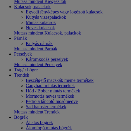
Mutass mindent Kiegészítők
Kulacsok, palackok
Egyedi fényképes vagy logózott kulacsok
Kutyás vizespalackok
Mintás kulacsok
Neves kulacsok
Mutass mindent Kulacsok, palackok
Párnák
Kutyás párnák
Mutass mindent Párnák
Perselyek
Káromkodás perselyek
Mutass mindent Perselyek
Trágár bögre
Trendek
Beszélgető macskák meme termékek
Capybara mintás termékek
Hód / Bober mintás termékek
Mormotás neves termékek
Pedro a táncoló mosómedve
Sad hamster termékek
Mutass mindent Trendek
Bögrék
Állatos bögrék
Álomfogó mintás bögrék