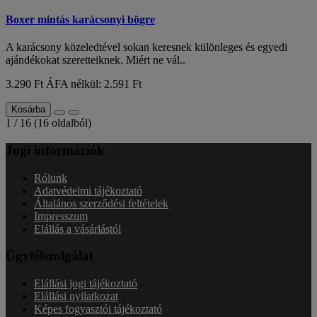
Boxer mintás karácsonyi bögre
A karácsony közeledtével sokan keresnek különleges és egyedi
ajándékokat szeretteiknek. Miért ne vál..
3.290 Ft
ÁFA nélkül: 2.591 Ft
Kosárba
1 / 16 (16 oldalból)
Jogi információk
Rólunk
Adatvédelmi tájékoztató
Általános szerződési feltételek
Impresszum
Elállás a vásárlástól
Ügyfélszolgálat
Elállási jogi tájékoztató
Elállási nyilatkozat
Képes fogyasztói tájékoztató