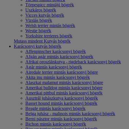
Törpespicc mintájú bögrék
Uszkáros bögrék
Vicces kutyás bögrék
Vizslás bögrék
Welsh terrier mintás bögrék
Westie bögrék
Yorkshire terrieres bögrék
Mutass mindent Kutyás bögrék
Karácsonyi kutyás bögrék
Affenpinscher karácsonyi bögrék
Afgán agár mintás karácsonyi bögrék
Afrikai oroszlánkutya - rigdeback karácsonyi bögrék
Agár mintás karácsonyi bögrék
Airedale terrier mintás karácsonyi bögre
Akita inu mintás karácsonyi bögrék
Alaszkai malamut mintás karácsonyi bögre
Amerikai bulldog mintás karácsonyi bögre
Amerikai pittbul mintás karácsonyi bögrék
Ausztrál juhászkutya karácsonyi bögrék
Basset hound mintás karácsonyi bögrék
Beagle mintás karácsonyi bögrék
Belga juhász - malinois mintás karácsonyi bögrék
Berni pásztor mintás karácsonyi bögrék
Bichon mintás karácsonyi bögrék