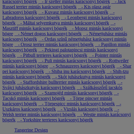
karácsonyi bögrék
- Ír szetter mintás karácsonyi bögrék
- Jack
Russel terrier mintás karácsonyi bögrék
- Kis olasz agár
karácsonyi bögrék
- Kuvasz mintás karácsonyi bögrék
-
Labradoros karácsonyi bögrék
- Leonbergi mintás karácsonyi
bögrék
- Máltai selyemkutya mintás karácsonyi bögrék
-
Masztiff mintás karácsonyi bögrék
- Mopsz mintás karácsonyi
bögre
- Német dogos karácsonyi bögrék
- Németjuhász mintás
karácsonyi bögrék
- Ordas színű németjuhász karácsonyi mintás
bögre
- Orosz terrier mintás karácsonyi bögrék
- Papillon mintás
karácsonyi bögrék
- Pekingi palotapincsi mintás karácsonyi
bögrék
- Pitbull terrieres karácsonyi bögrék
- Pointer mintás
karácsonyi bögrék
- Puli mintás karácsonyi bögrék
- Rottweiler
mintás karácsonyi bögre
- Schnauzeres karácsonyi bögrék
- Shar
pei karácsonyi bögrék
- Shiba inu karácsonyi bögrék
- Shih-tzu
mintás karácsonyi bögrék
- Skót juhászkutya mintás karácsonyi
bögrék
- Staffordshire bullterrier mintás karácsonyi bögrék
-
Svájci juhászkutyás karácsonyi bögrék
- Szálkásszőrű tacskós
karácsonyi bögrék
- Szamojéd mintás karácsonyi bögrék
-
Tacskó mintás karácsonyi bögrék
- Törpe pincser mintás
karácsonyi bögrék
- Törpespicc mintás karácsonyi bögrék
-
Uszkáros karácsonyi bögrék
- Vizslás karácsonyi bögrék
-
Welsh terrier mintás karácsonyi bögrék
- Westie mintás karácsonyi
bögrék
- Yorkshire terrieres karácsonyi bögrék
Tangerine Design