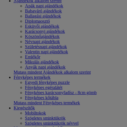
Ajándékok alkalom szerint
Apák napi ajándékok
Babaváró ajándékok
Ballagási ajándékok
Diplomaosztó
Esküvői ajándékok
Karácsonyi ajándékok
Köszönőajándékok
Névnapi ajándékok
Születésnapi ajándékok
Valentin napi ajándékok
Emlékőr
Mikulás ajándékok
Anyák napi ajándékok
Mutass mindent Ajándékok alkalom szerint
Fényképes termékek
Egyedi fényképes puzzle
Fényképes egéralátét
Fényképes karácsonyfadísz - 8cm gömb
Fényképes kőtábla
Mutass mindent Fényképes termékek
Kiegészítők
Mobiltokok
Szögletes sminktükrök
Szögletes sminktükrök névvel