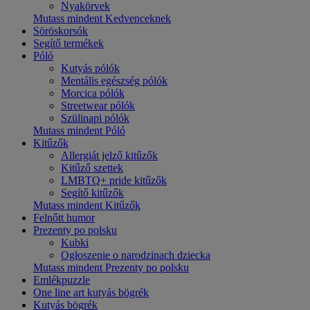
Nyakörvek
Mutass mindent Kedvenceknek
Söröskorsók
Segítő termékek
Póló
Kutyás pólók
Mentális egészség pólók
Morcica pólók
Streetwear pólók
Szülinapi pólók
Mutass mindent Póló
Kitűzők
Allergiát jelző kitűzők
Kitűző szettek
LMBTQ+ pride kitűzők
Segítő kitűzők
Mutass mindent Kitűzők
Felnőtt humor
Prezenty po polsku
Kubki
Ogłoszenie o narodzinach dziecka
Mutass mindent Prezenty po polsku
Emlékpuzzle
One line art kutyás bögrék
Kutyás bögrék