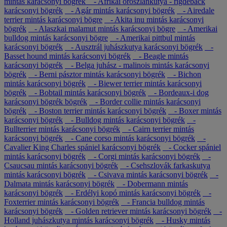
mintás karácsonyi bögrék
- Afrikai oroszlánkutya - rigdeback
karácsonyi bögrék
- Agár mintás karácsonyi bögrék
- Airedale
terrier mintás karácsonyi bögre
- Akita inu mintás karácsonyi
bögrék
- Alaszkai malamut mintás karácsonyi bögre
- Amerikai
bulldog mintás karácsonyi bögre
- Amerikai pittbul mintás
karácsonyi bögrék
- Ausztrál juhászkutya karácsonyi bögrék
-
Basset hound mintás karácsonyi bögrék
- Beagle mintás
karácsonyi bögrék
- Belga juhász - malinois mintás karácsonyi
bögrék
- Berni pásztor mintás karácsonyi bögrék
- Bichon
mintás karácsonyi bögrék
- Biewer terrier mintás karácsonyi
bögrék
- Bobtail mintás karácsonyi bögrék
- Bordeaux-i dog
karácsonyi bögrék bögrék
- Border collie mintás karácsonyi
bögrék
- Boston terrier mintás karácsonyi bögrék
- Boxer mintás
karácsonyi bögrék
- Bulldog mintás karácsonyi bögrék
-
Bullterrier mintás karácsonyi bögrék
- Cairn terrier mintás
karácsonyi bögrék
- Cane corso mintás karácsonyi bögrék
-
Cavalier King Charles spániel karácsonyi bögrék
- Cocker spániel
mintás karácsonyi bögrék
- Corgi mintás karácsonyi bögrék
-
Csaucsau mintás karácsonyi bögrék
- Csehszlovák farkaskutya
mintás karácsonyi bögrék
- Csivava mintás karácsonyi bögrék
-
Dalmata mintás karácsonyi bögrék
- Dobermann mintás
karácsonyi bögrék
- Erdélyi kopó mintás karácsonyi bögrék
-
Foxterrier mintás karácsonyi bögrék
- Francia bulldog mintás
karácsonyi bögrék
- Golden retriever mintás karácsonyi bögrék
-
Holland juhászkutya mintás karácsonyi bögrék
- Husky mintás