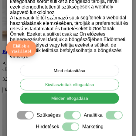
kategóriába sorolt sütiket a böngésző tárolja, mivel
ezek elengedhetetlenül szükségesek a webhely
alapvető funkcióihoz.
A harmadik féltől származó sütik segítenek a weboldal
használatának elemzésében, tárolják a preferenciáit és
releváns tartalmakat és hirdetéseket biztosítanak
Önnek. Ezeket a sütiket csak az Ön előzetes
beleegyezésével tároljuk a böngészőjében.Eldöntheti,
hogy engedélyezi vagy letiltja ezeket a sütiket, de
Elállok a
bizonyos sütik letiltása befolyásolhatja a böngészési
Boxer mintás karácsonyi bögre
vásárlástól
élményt.
A karácsony közeledtével sokan keresnek különleges és egyedi
ajándékokat szeretteiknek. Miért ne vál..
Mind elutasítása
3.290 Ft
ÁFA nélkül: 2.591 Ft
Kiválasztottak elfogadása
Kosárba
Minden elfogadása
Szükséges
Analitika
Hirdetések
Marketing