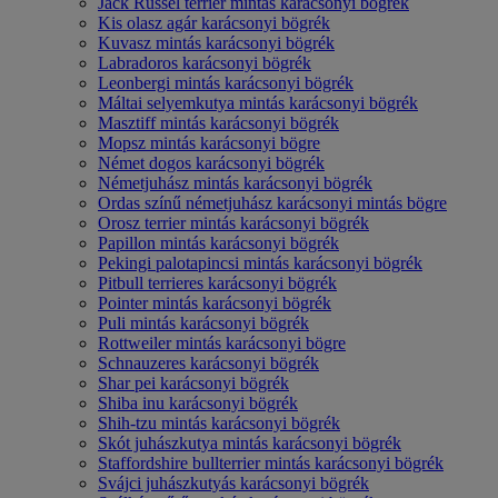
Jack Russel terrier mintás karácsonyi bögrék
Kis olasz agár karácsonyi bögrék
Kuvasz mintás karácsonyi bögrék
Labradoros karácsonyi bögrék
Leonbergi mintás karácsonyi bögrék
Máltai selyemkutya mintás karácsonyi bögrék
Masztiff mintás karácsonyi bögrék
Mopsz mintás karácsonyi bögre
Német dogos karácsonyi bögrék
Németjuhász mintás karácsonyi bögrék
Ordas színű németjuhász karácsonyi mintás bögre
Orosz terrier mintás karácsonyi bögrék
Papillon mintás karácsonyi bögrék
Pekingi palotapincsi mintás karácsonyi bögrék
Pitbull terrieres karácsonyi bögrék
Pointer mintás karácsonyi bögrék
Puli mintás karácsonyi bögrék
Rottweiler mintás karácsonyi bögre
Schnauzeres karácsonyi bögrék
Shar pei karácsonyi bögrék
Shiba inu karácsonyi bögrék
Shih-tzu mintás karácsonyi bögrék
Skót juhászkutya mintás karácsonyi bögrék
Staffordshire bullterrier mintás karácsonyi bögrék
Svájci juhászkutyás karácsonyi bögrék