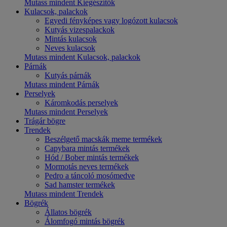
Mutass mindent Kiegészítők
Kulacsok, palackok
Egyedi fényképes vagy logózott kulacsok
Kutyás vizespalackok
Mintás kulacsok
Neves kulacsok
Mutass mindent Kulacsok, palackok
Párnák
Kutyás párnák
Mutass mindent Párnák
Perselyek
Káromkodás perselyek
Mutass mindent Perselyek
Trágár bögre
Trendek
Beszélgető macskák meme termékek
Capybara mintás termékek
Hód / Bober mintás termékek
Mormotás neves termékek
Pedro a táncoló mosómedve
Sad hamster termékek
Mutass mindent Trendek
Bögrék
Állatos bögrék
Álomfogó mintás bögrék