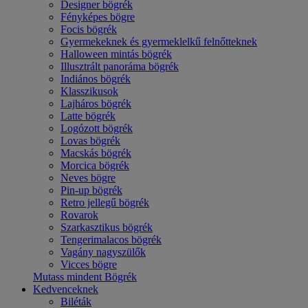
Designer bögrék
Fényképes bögre
Focis bögrék
Gyermekeknek és gyermeklelkű felnőtteknek
Halloween mintás bögrék
Illusztrált panoráma bögrék
Indiános bögrék
Klasszikusok
Lajháros bögrék
Latte bögrék
Logózott bögrék
Lovas bögrék
Macskás bögrék
Morcica bögrék
Neves bögre
Pin-up bögrék
Retro jellegű bögrék
Rovarok
Szarkasztikus bögrék
Tengerimalacos bögrék
Vagány nagyszülők
Vicces bögre
Mutass mindent Bögrék
Kedvenceknek
Biléták