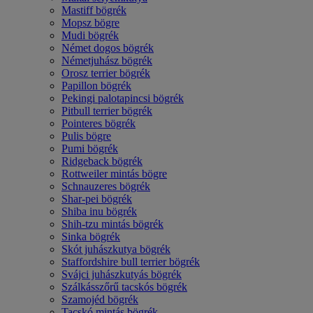
Mastiff bögrék
Mopsz bögre
Mudi bögrék
Német dogos bögrék
Németjuhász bögrék
Orosz terrier bögrék
Papillon bögrék
Pekingi palotapincsi bögrék
Pitbull terrier bögrék
Pointeres bögrék
Pulis bögre
Pumi bögrék
Ridgeback bögrék
Rottweiler mintás bögre
Schnauzeres bögrék
Shar-pei bögrék
Shiba inu bögrék
Shih-tzu mintás bögrék
Sinka bögrék
Skót juhászkutya bögrék
Staffordshire bull terrier bögrék
Svájci juhászkutyás bögrék
Szálkásszőrű tacskós bögrék
Szamojéd bögrék
Tacskó mintás bögrék