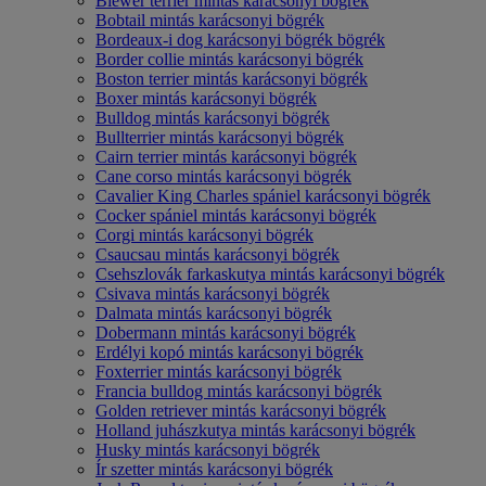
Biewer terrier mintás karácsonyi bögrék
Bobtail mintás karácsonyi bögrék
Bordeaux-i dog karácsonyi bögrék bögrék
Border collie mintás karácsonyi bögrék
Boston terrier mintás karácsonyi bögrék
Boxer mintás karácsonyi bögrék
Bulldog mintás karácsonyi bögrék
Bullterrier mintás karácsonyi bögrék
Cairn terrier mintás karácsonyi bögrék
Cane corso mintás karácsonyi bögrék
Cavalier King Charles spániel karácsonyi bögrék
Cocker spániel mintás karácsonyi bögrék
Corgi mintás karácsonyi bögrék
Csaucsau mintás karácsonyi bögrék
Csehszlovák farkaskutya mintás karácsonyi bögrék
Csivava mintás karácsonyi bögrék
Dalmata mintás karácsonyi bögrék
Dobermann mintás karácsonyi bögrék
Erdélyi kopó mintás karácsonyi bögrék
Foxterrier mintás karácsonyi bögrék
Francia bulldog mintás karácsonyi bögrék
Golden retriever mintás karácsonyi bögrék
Holland juhászkutya mintás karácsonyi bögrék
Husky mintás karácsonyi bögrék
Ír szetter mintás karácsonyi bögrék