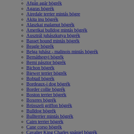
Afgán agár bögrék
Agaras bögrék
Airedale terrier mintás bögre
Akita inu bögrék
Alaszkai malamut bögrék
Amerikai bulldog mintás bögrék
Ausztrál juhászkutya bögrék
Basset hound mintás bögrék
Beagle bögrék
Belga juhász - malinois mintás bögrék
Bernáthegyi bögrék
Berni pásztor bögrék
Bichon bögrék
Biewer terrier bögrék
Bobtail bögrék
Bordeaux-i dog bögrék
Border collie bögrék
Boston terrier bögrék
Boxeres bögrék
Brüsszeli griffon bögrék
Bulldog bögrék
Bullterrier mintás bögrék
Cairn terrier bögrék
Cane corso bögrék
Cavalier King Charles spániel bögrék