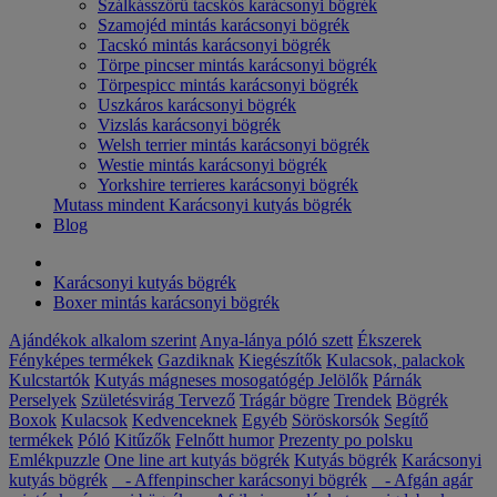
Szálkásszőrű tacskós karácsonyi bögrék
Szamojéd mintás karácsonyi bögrék
Tacskó mintás karácsonyi bögrék
Törpe pincser mintás karácsonyi bögrék
Törpespicc mintás karácsonyi bögrék
Uszkáros karácsonyi bögrék
Vizslás karácsonyi bögrék
Welsh terrier mintás karácsonyi bögrék
Westie mintás karácsonyi bögrék
Yorkshire terrieres karácsonyi bögrék
Mutass mindent Karácsonyi kutyás bögrék
Blog
Karácsonyi kutyás bögrék
Boxer mintás karácsonyi bögrék
Ajándékok alkalom szerint
Anya-lánya póló szett
Ékszerek
Fényképes termékek
Gazdiknak
Kiegészítők
Kulacsok, palackok
Kulcstartók
Kutyás mágneses mosogatógép Jelölők
Párnák
Perselyek
Születésvirág
Tervező
Trágár bögre
Trendek
Bögrék
Boxok
Kulacsok
Kedvenceknek
Egyéb
Söröskorsók
Segítő
termékek
Póló
Kitűzők
Felnőtt humor
Prezenty po polsku
Emlékpuzzle
One line art kutyás bögrék
Kutyás bögrék
Karácsonyi
kutyás bögrék
- Affenpinscher karácsonyi bögrék
- Afgán agár