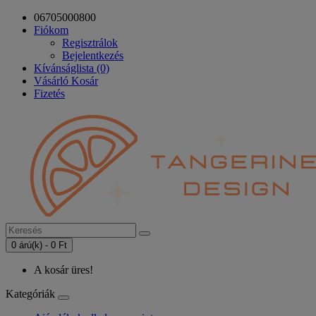
06705000800
Fiókom
Regisztrálok
Bejelentkezés
Kívánságlista (0)
Vásárló Kosár
Fizetés
0 árú(k) - 0 Ft
A kosár üres!
Kategóriák