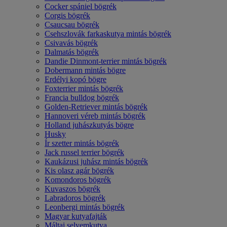
Cocker spániel bögrék
Corgis bögrék
Csaucsau bögrék
Csehszlovák farkaskutya mintás bögrék
Csivavás bögrék
Dalmatás bögrék
Dandie Dinmont-terrier mintás bögrék
Dobermann mintás bögre
Erdélyi kopó bögre
Foxterrier mintás bögrék
Francia bulldog bögrék
Golden-Retriever mintás bögrék
Hannoveri véreb mintás bögrék
Holland juhászkutyás bögre
Husky
Ír szetter mintás bögrék
Jack russel terrier bögrék
Kaukázusi juhász mintás bögrék
Kis olasz agár bögrék
Komondoros bögrék
Kuvaszos bögrék
Labradoros bögrék
Leonbergi mintás bögrék
Magyar kutyafajták
Máltai selyemkutya