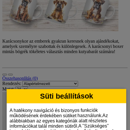
Karácsonykor az emberek gyakran keresnek olyan ajándékokat,
amelyek személyre szabottak és különlegesek. A karácsonyi boxer
mintás bögrék tökéletes választás minden kutyabarát számára!
Összehasonlítás (0)
Rendezés:
Mutat:
Süti beállítások
A hatékony navigáció és bizonyos funkciók
működésének érdekében sütiket használunk.Az
alábbiakban az egyes kategóriák alatt részletes
információkat talál minden sütiről.A "Szükséges"