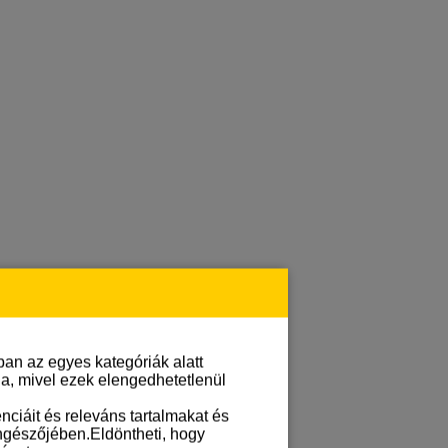
an az egyes kategóriák alatt
lja, mivel ezek elengedhetetlenül
ciáit és releváns tartalmakat és
öngészőjében.Eldöntheti, hogy