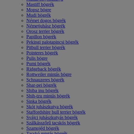
Mastiff bögrék
Mopsz bögre
Mudi bögrék
Német dogos bögrék
Németjuhász bögrék
Orosz terrier bögrék
Papillon bögrék
Pekingi palotapincsi bögrék
Pitbull terrier bögrék
Pointeres bögrék
Pulis bögre
Pumi bögrék
Ridgeback bögrék
Rottweiler mintás bögre
Schnauzeres bögrék
Shar-pei bögrék
Shiba inu bögrék
Shih-tzu mintás bögrék
Sinka bögrék
Skót juhászkutya bögrék
Staffordshire bull terrier bögrék
Svájci juhászkutyás bögrék
Szálkásszőrű tacskós bögrék
Szamojéd bögrék
Tacskó mintás bögrék