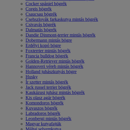
Cocker spániel bögrék
Corgis bögrék
Csaucsau bögrék
Csehszlovák farkaskutya mintás bögrék
Csivavás bögrék
Dalmatás bögrék
Dandie Dinmont-terrier mintás bögrék
Dobermann mintás bögre
Erdélyi kopó bögre
Foxterrier mintás bögrék
Francia bulldog bögrék
Golden-Retriever mintás bögrék
Hannoveri véreb mintás bögrék
Holland juhászkutyás bögre
Husky
Ír szetter mintás bögrék
Jack russel terrier bögrék
Kaukázusi juhász mintás bögrék
Kis olasz agár bögrék
Komondoros bögrék
Kuvaszos bögrék
Labradoros bögrék
Leonbergi mintás bögrék
Magyar kutyafajták
Máltai selyemkutya