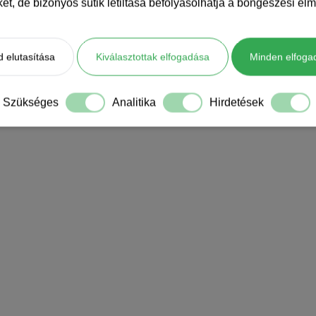
iket, de bizonyos sütik letiltása befolyásolhatja a böngészési élm
 elutasítása
Kiválasztottak elfogadása
Minden elfoga
Szükséges
Analitika
Hirdetések