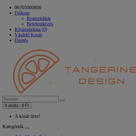
06705000800
Fiókom
Regisztrálok
Bejelentkezés
Kívánságlista (0)
Vásárló Kosár
Fizetés
0 árú(k) - 0 Ft
A kosár üres!
Kategóriák