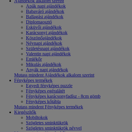
Ajándékok alkalom szerint
Apák napi ajándékok
Babaváró ajándékok
Ballagási ajándékok
Diplomaosztó
Esküvői ajándékok
Karácsonyi ajándékok
Köszönőajándékok
Névnapi ajándékok
Születésnapi ajándékok
Valentin napi ajándékok
Emlékőr
Mikulás ajándékok
Anyák napi ajándékok
Mutass mindent Ajándékok alkalom szerint
Fényképes termékek
Egyedi fényképes puzzle
Fényképes egéralátét
Fényképes karácsonyfadísz - 8cm gömb
Fényképes kőtábla
Mutass mindent Fényképes termékek
Kiegészítők
Mobiltokok
Szögletes sminktükrök
Szögletes sminktükrök névvel