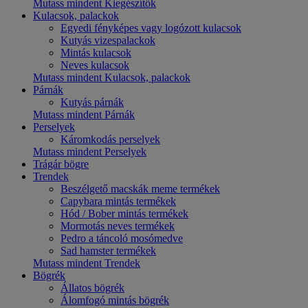
Mutass mindent Kiegészítők
Kulacsok, palackok
Egyedi fényképes vagy logózott kulacsok
Kutyás vizespalackok
Mintás kulacsok
Neves kulacsok
Mutass mindent Kulacsok, palackok
Párnák
Kutyás párnák
Mutass mindent Párnák
Perselyek
Káromkodás perselyek
Mutass mindent Perselyek
Trágár bögre
Trendek
Beszélgető macskák meme termékek
Capybara mintás termékek
Hód / Bober mintás termékek
Mormotás neves termékek
Pedro a táncoló mosómedve
Sad hamster termékek
Mutass mindent Trendek
Bögrék
Állatos bögrék
Álomfogó mintás bögrék