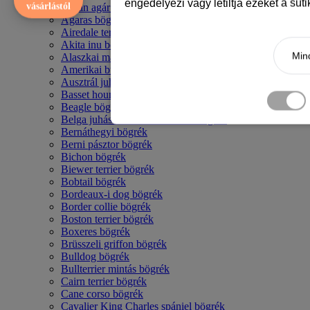
engedélyezi vagy letiltja ezeket a süt
vásárlástól
Afgán agár bögrék
Agaras bögrék
Airedale terrier mintás bögre
Akita inu bögrék
Mind
Alaszkai malamut bögrék
Amerikai bulldog mintás bögrék
Ausztrál juhászkutya bögrék
Basset hound mintás bögrék
Beagle bögrék
Belga juhász - malinois mintás bögrék
Bernáthegyi bögrék
Berni pásztor bögrék
Bichon bögrék
Biewer terrier bögrék
Bobtail bögrék
Bordeaux-i dog bögrék
Border collie bögrék
Boston terrier bögrék
Boxeres bögrék
Brüsszeli griffon bögrék
Bulldog bögrék
Bullterrier mintás bögrék
Cairn terrier bögrék
Cane corso bögrék
Cavalier King Charles spániel bögrék