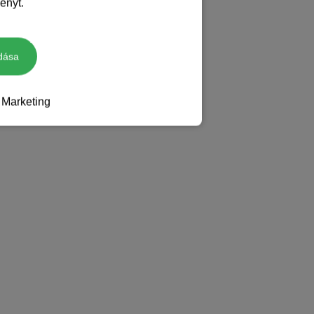
ényt.
dása
Marketing