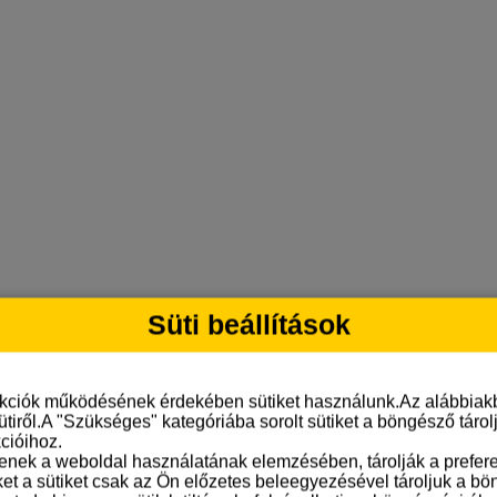
Süti beállítások
nkciók működésének érdekében sütiket használunk.Az alábbiakb
ütiről.A "Szükséges" kategóriába sorolt sütiket a böngésző táro
cióihoz.
tenek a weboldal használatának elemzésében, tárolják a preferen
ket a sütiket csak az Ön előzetes beleegyezésével tároljuk a b