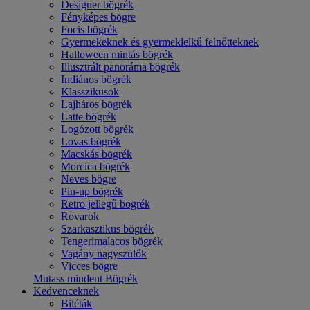
Designer bögrék
Fényképes bögre
Focis bögrék
Gyermekeknek és gyermeklelkű felnőtteknek
Halloween mintás bögrék
Illusztrált panoráma bögrék
Indiános bögrék
Klasszikusok
Lajháros bögrék
Latte bögrék
Logózott bögrék
Lovas bögrék
Macskás bögrék
Morcica bögrék
Neves bögre
Pin-up bögrék
Retro jellegű bögrék
Rovarok
Szarkasztikus bögrék
Tengerimalacos bögrék
Vagány nagyszülők
Vicces bögre
Mutass mindent Bögrék
Kedvenceknek
Biléták