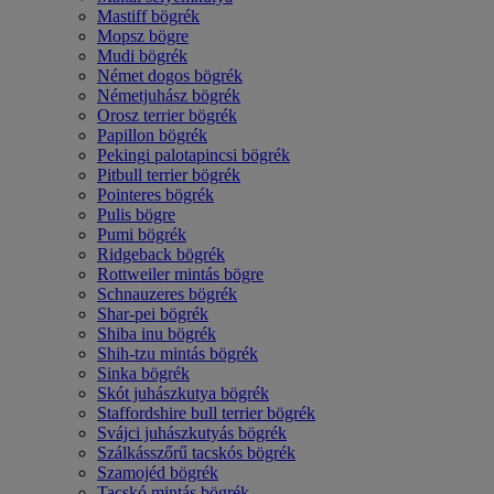
Mastiff bögrék
Mopsz bögre
Mudi bögrék
Német dogos bögrék
Németjuhász bögrék
Orosz terrier bögrék
Papillon bögrék
Pekingi palotapincsi bögrék
Pitbull terrier bögrék
Pointeres bögrék
Pulis bögre
Pumi bögrék
Ridgeback bögrék
Rottweiler mintás bögre
Schnauzeres bögrék
Shar-pei bögrék
Shiba inu bögrék
Shih-tzu mintás bögrék
Sinka bögrék
Skót juhászkutya bögrék
Staffordshire bull terrier bögrék
Svájci juhászkutyás bögrék
Szálkásszőrű tacskós bögrék
Szamojéd bögrék
Tacskó mintás bögrék