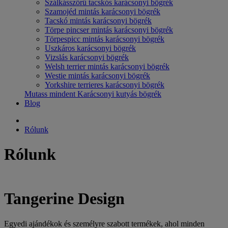
Szálkásszőrű tacskós karácsonyi bögrék
Szamojéd mintás karácsonyi bögrék
Tacskó mintás karácsonyi bögrék
Törpe pincser mintás karácsonyi bögrék
Törpespicc mintás karácsonyi bögrék
Uszkáros karácsonyi bögrék
Vizslás karácsonyi bögrék
Welsh terrier mintás karácsonyi bögrék
Westie mintás karácsonyi bögrék
Yorkshire terrieres karácsonyi bögrék
Mutass mindent Karácsonyi kutyás bögrék
Blog
Rólunk
Rólunk
Tangerine Design
Egyedi ajándékok és személyre szabott termékek, ahol minden