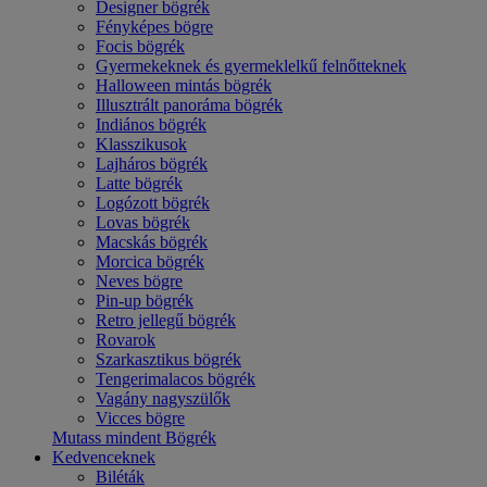
Designer bögrék
Fényképes bögre
Focis bögrék
Gyermekeknek és gyermeklelkű felnőtteknek
Halloween mintás bögrék
Illusztrált panoráma bögrék
Indiános bögrék
Klasszikusok
Lajháros bögrék
Latte bögrék
Logózott bögrék
Lovas bögrék
Macskás bögrék
Morcica bögrék
Neves bögre
Pin-up bögrék
Retro jellegű bögrék
Rovarok
Szarkasztikus bögrék
Tengerimalacos bögrék
Vagány nagyszülők
Vicces bögre
Mutass mindent Bögrék
Kedvenceknek
Biléták