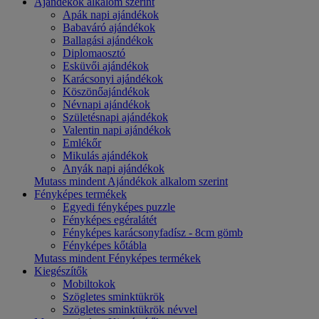
Ajándékok alkalom szerint
Apák napi ajándékok
Babaváró ajándékok
Ballagási ajándékok
Diplomaosztó
Esküvői ajándékok
Karácsonyi ajándékok
Köszönőajándékok
Névnapi ajándékok
Születésnapi ajándékok
Valentin napi ajándékok
Emlékőr
Mikulás ajándékok
Anyák napi ajándékok
Mutass mindent Ajándékok alkalom szerint
Fényképes termékek
Egyedi fényképes puzzle
Fényképes egéralátét
Fényképes karácsonyfadísz - 8cm gömb
Fényképes kőtábla
Mutass mindent Fényképes termékek
Kiegészítők
Mobiltokok
Szögletes sminktükrök
Szögletes sminktükrök névvel