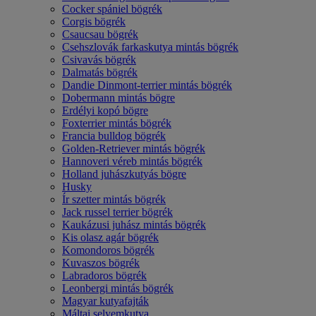
Cocker spániel bögrék
Corgis bögrék
Csaucsau bögrék
Csehszlovák farkaskutya mintás bögrék
Csivavás bögrék
Dalmatás bögrék
Dandie Dinmont-terrier mintás bögrék
Dobermann mintás bögre
Erdélyi kopó bögre
Foxterrier mintás bögrék
Francia bulldog bögrék
Golden-Retriever mintás bögrék
Hannoveri véreb mintás bögrék
Holland juhászkutyás bögre
Husky
Ír szetter mintás bögrék
Jack russel terrier bögrék
Kaukázusi juhász mintás bögrék
Kis olasz agár bögrék
Komondoros bögrék
Kuvaszos bögrék
Labradoros bögrék
Leonbergi mintás bögrék
Magyar kutyafajták
Máltai selyemkutya