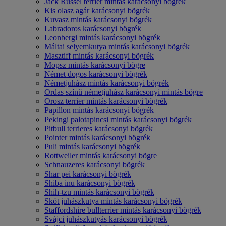
Jack Russel terrier mintás karácsonyi bögrék
Kis olasz agár karácsonyi bögrék
Kuvasz mintás karácsonyi bögrék
Labradoros karácsonyi bögrék
Leonbergi mintás karácsonyi bögrék
Máltai selyemkutya mintás karácsonyi bögrék
Masztiff mintás karácsonyi bögrék
Mopsz mintás karácsonyi bögre
Német dogos karácsonyi bögrék
Németjuhász mintás karácsonyi bögrék
Ordas színű németjuhász karácsonyi mintás bögre
Orosz terrier mintás karácsonyi bögrék
Papillon mintás karácsonyi bögrék
Pekingi palotapincsi mintás karácsonyi bögrék
Pitbull terrieres karácsonyi bögrék
Pointer mintás karácsonyi bögrék
Puli mintás karácsonyi bögrék
Rottweiler mintás karácsonyi bögre
Schnauzeres karácsonyi bögrék
Shar pei karácsonyi bögrék
Shiba inu karácsonyi bögrék
Shih-tzu mintás karácsonyi bögrék
Skót juhászkutya mintás karácsonyi bögrék
Staffordshire bullterrier mintás karácsonyi bögrék
Svájci juhászkutyás karácsonyi bögrék