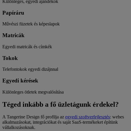
Különleges, egyedi ajándékok
Papíráru
Művészi füzetek és képeslapok
Matricák
Egyedi matricák és címkék
Tokok
Telefontokok egyedi dizájnnal
Egyedi kérések
Különleges ötletek megvalósítása
Téged inkább a fő üzletágunk érdekel?
A Tangerine Design fő profilja az
egyedi szoftverfejlesztés
: webes
alkalmazásokat, integrációkat és saját SaaS-termékeket építünk
vállalkozásoknak.