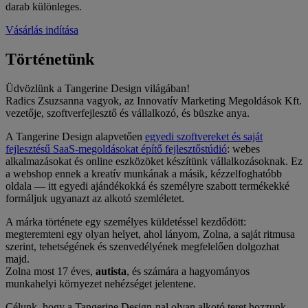
darab különleges.
Vásárlás indítása
Történetünk
Üdvözlünk a Tangerine Design világában!
Radics Zsuzsanna vagyok, az Innovatív Marketing Megoldások Kft.
vezetője, szoftverfejlesztő és vállalkozó, és büszke anya.
A Tangerine Design alapvetően
egyedi szoftvereket és saját
fejlesztésű SaaS-megoldásokat építő fejlesztőstúdió
: webes
alkalmazásokat és online eszközöket készítünk vállalkozásoknak. Ez
a webshop ennek a kreatív munkának a másik, kézzelfoghatóbb
oldala — itt egyedi ajándékokká és személyre szabott termékekké
formáljuk ugyanazt az alkotó szemléletet.
A márka története egy személyes küldetéssel kezdődött:
megteremteni egy olyan helyet, ahol lányom, Zolna, a saját ritmusa
szerint, tehetségének és szenvedélyének megfelelően dolgozhat
majd.
Zolna most 17 éves,
autista
, és számára a hagyományos
munkahelyi környezet nehézséget jelentene.
Célunk, hogy a Tangerine Design-nal olyan alkotó teret hozzunk