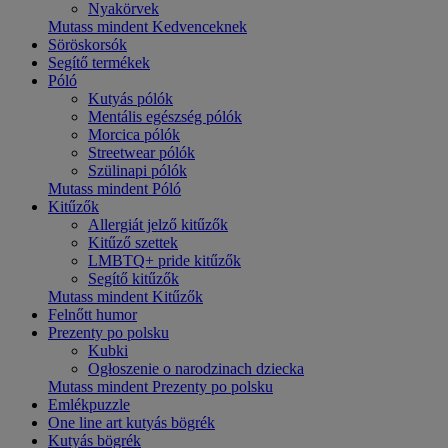
Nyakörvek
Mutass mindent Kedvenceknek
Söröskorsók
Segítő termékek
Póló
Kutyás pólók
Mentális egészség pólók
Morcica pólók
Streetwear pólók
Szülinapi pólók
Mutass mindent Póló
Kitűzők
Allergiát jelző kitűzők
Kitűző szettek
LMBTQ+ pride kitűzők
Segítő kitűzők
Mutass mindent Kitűzők
Felnőtt humor
Prezenty po polsku
Kubki
Ogłoszenie o narodzinach dziecka
Mutass mindent Prezenty po polsku
Emlékpuzzle
One line art kutyás bögrék
Kutyás bögrék