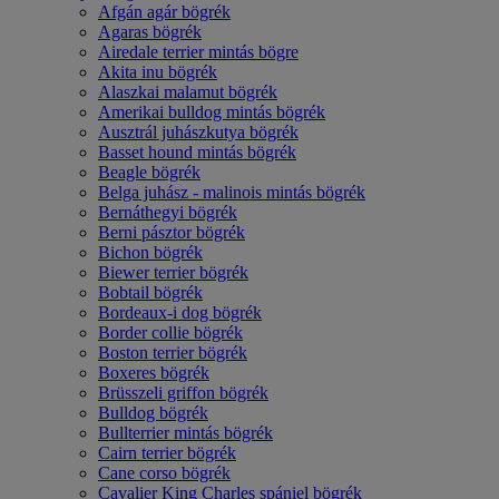
Afgán agár bögrék
Agaras bögrék
Airedale terrier mintás bögre
Akita inu bögrék
Alaszkai malamut bögrék
Amerikai bulldog mintás bögrék
Ausztrál juhászkutya bögrék
Basset hound mintás bögrék
Beagle bögrék
Belga juhász - malinois mintás bögrék
Bernáthegyi bögrék
Berni pásztor bögrék
Bichon bögrék
Biewer terrier bögrék
Bobtail bögrék
Bordeaux-i dog bögrék
Border collie bögrék
Boston terrier bögrék
Boxeres bögrék
Brüsszeli griffon bögrék
Bulldog bögrék
Bullterrier mintás bögrék
Cairn terrier bögrék
Cane corso bögrék
Cavalier King Charles spániel bögrék