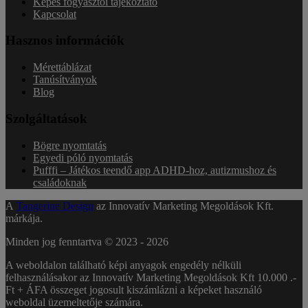
Képes fogyasztói tájékoztató
Kapcsolat
Hasznos információk
Mérettáblázat
Tanúsítványok
Blog
Szolgáltatások
Bögre nyomtatás
Egyedi póló nyomtatás
Pufffi – Játékos teendő app ADHD-hoz, autizmushoz és
családoknak
A
Tangerine Design
az Innovatív Marketing Megoldások Kft.
márkája.
Minden jog fenntartva © 2023 -
2026
A weboldalon található képi anyagok engedély nélküli
felhasználásakor az Innovatív Marketing Megoldások Kft 10.000 .-
Ft + ÁFA összeget jogosult kiszámlázni a képeket használó
weboldal üzemeltetője számára.