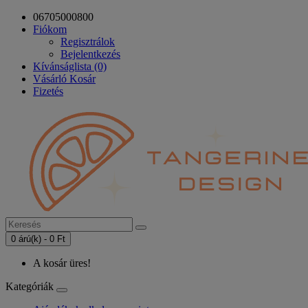
06705000800
Fiókom
Regisztrálok
Bejelentkezés
Kívánságlista (0)
Vásárló Kosár
Fizetés
0 árú(k) - 0 Ft
A kosár üres!
Kategóriák