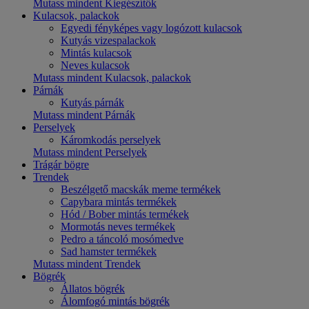
Mutass mindent Kiegészítők
Kulacsok, palackok
Egyedi fényképes vagy logózott kulacsok
Kutyás vizespalackok
Mintás kulacsok
Neves kulacsok
Mutass mindent Kulacsok, palackok
Párnák
Kutyás párnák
Mutass mindent Párnák
Perselyek
Káromkodás perselyek
Mutass mindent Perselyek
Trágár bögre
Trendek
Beszélgető macskák meme termékek
Capybara mintás termékek
Hód / Bober mintás termékek
Mormotás neves termékek
Pedro a táncoló mosómedve
Sad hamster termékek
Mutass mindent Trendek
Bögrék
Állatos bögrék
Álomfogó mintás bögrék