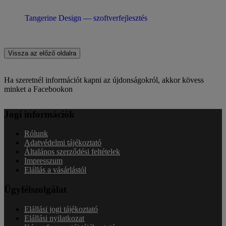
Tangerine Design — szoftverfejlesztés
Vissza az előző oldalra
Ha szeretnél információt kapni az újdonságokról, akkor kövess
minket a Facebookon
Jogi információk
Rólunk
Adatvédelmi tájékoztató
Általános szerződési feltételek
Impresszum
Elállás a vásárlástól
Ügyfélszolgálat
Elállási jogi tájékoztató
Elállási nyilatkozat