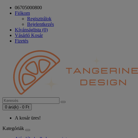
06705000800
Fiókom
Regisztrálok
Bejelentkezés
Kívánságlista (0)
Vásárló Kosár
Fizetés
0 árú(k) - 0 Ft
A kosár üres!
Kategóriák