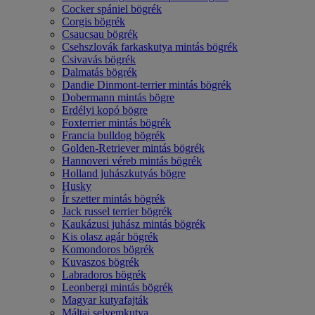
Cocker spániel bögrék
Corgis bögrék
Csaucsau bögrék
Csehszlovák farkaskutya mintás bögrék
Csivavás bögrék
Dalmatás bögrék
Dandie Dinmont-terrier mintás bögrék
Dobermann mintás bögre
Erdélyi kopó bögre
Foxterrier mintás bögrék
Francia bulldog bögrék
Golden-Retriever mintás bögrék
Hannoveri véreb mintás bögrék
Holland juhászkutyás bögre
Husky
Ír szetter mintás bögrék
Jack russel terrier bögrék
Kaukázusi juhász mintás bögrék
Kis olasz agár bögrék
Komondoros bögrék
Kuvaszos bögrék
Labradoros bögrék
Leonbergi mintás bögrék
Magyar kutyafajták
Máltai selyemkutya