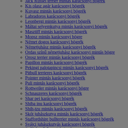
Jack Russel terrier mintás karácsonyi bögrék
Kis olasz agár karácsonyi bögrék
Kuvasz mintás karácsonyi bögrék
Labradoros karácsonyi bögrék
Leonbergi mintás karácsonyi bögrék
Máltai selyemkutya mintás karácsonyi bögrék
Masztiff mintás karácsonyi bögrék
Mopsz mintás karácsonyi bögre
Német dogos karácsonyi bögrék
Németjuhász mintás karácsonyi bögrék
Ordas színű németjuhász karácsonyi mintás bögre
Orosz terrier mintás karácsonyi bögrék
Papillon mintás karácsonyi bögrék
Pekingi palotapincsi mintás karácsonyi bögrék
Pitbull terrieres karácsonyi bögrék
Pointer mintás karácsonyi bögrék
Puli mintás karácsonyi bögrék
Rottweiler mintás karácsonyi bögre
Schnauzeres karácsonyi bögrék
Shar pei karácsonyi bögrék
Shiba inu karácsonyi bögrék
Shih-tzu mintás karácsonyi bögrék
Skót juhászkutya mintás karácsonyi bögrék
Staffordshire bullterrier mintás karácsonyi bögrék
Svájci juhászkutyás karácsonyi bögrék