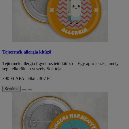
Tejtermék allergia kitűző
Tejtermék allergia figyelmeztető kitűző – Egy apró jelzés, amely
segít elkerülni a veszélytSok tejal..
390 Ft
ÁFA nélkül: 307 Ft
Kosárba