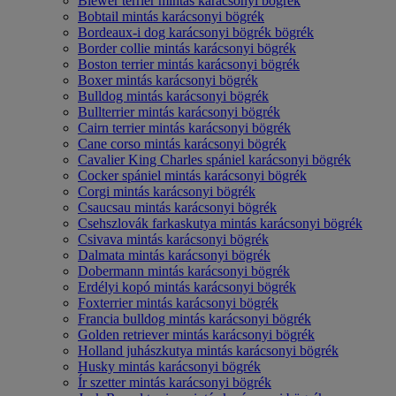
Biewer terrier mintás karácsonyi bögrék
Bobtail mintás karácsonyi bögrék
Bordeaux-i dog karácsonyi bögrék bögrék
Border collie mintás karácsonyi bögrék
Boston terrier mintás karácsonyi bögrék
Boxer mintás karácsonyi bögrék
Bulldog mintás karácsonyi bögrék
Bullterrier mintás karácsonyi bögrék
Cairn terrier mintás karácsonyi bögrék
Cane corso mintás karácsonyi bögrék
Cavalier King Charles spániel karácsonyi bögrék
Cocker spániel mintás karácsonyi bögrék
Corgi mintás karácsonyi bögrék
Csaucsau mintás karácsonyi bögrék
Csehszlovák farkaskutya mintás karácsonyi bögrék
Csivava mintás karácsonyi bögrék
Dalmata mintás karácsonyi bögrék
Dobermann mintás karácsonyi bögrék
Erdélyi kopó mintás karácsonyi bögrék
Foxterrier mintás karácsonyi bögrék
Francia bulldog mintás karácsonyi bögrék
Golden retriever mintás karácsonyi bögrék
Holland juhászkutya mintás karácsonyi bögrék
Husky mintás karácsonyi bögrék
Ír szetter mintás karácsonyi bögrék