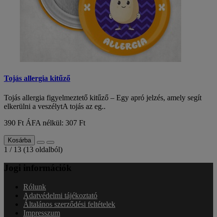
Tojás allergia kitűző
Tojás allergia figyelmeztető kitűző – Egy apró jelzés, amely segít
elkerülni a veszélytA tojás az eg..
390 Ft
ÁFA nélkül: 307 Ft
Kosárba
1 / 13 (13 oldalból)
Jogi információk
Rólunk
Adatvédelmi tájékoztató
Általános szerződési feltételek
Impresszum