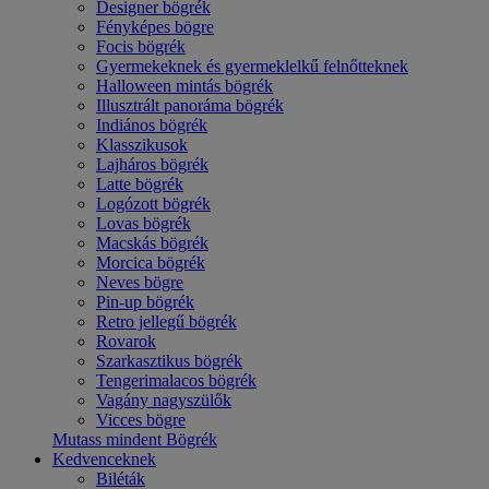
Designer bögrék
Fényképes bögre
Focis bögrék
Gyermekeknek és gyermeklelkű felnőtteknek
Halloween mintás bögrék
Illusztrált panoráma bögrék
Indiános bögrék
Klasszikusok
Lajháros bögrék
Latte bögrék
Logózott bögrék
Lovas bögrék
Macskás bögrék
Morcica bögrék
Neves bögre
Pin-up bögrék
Retro jellegű bögrék
Rovarok
Szarkasztikus bögrék
Tengerimalacos bögrék
Vagány nagyszülők
Vicces bögre
Mutass mindent Bögrék
Kedvenceknek
Biléták