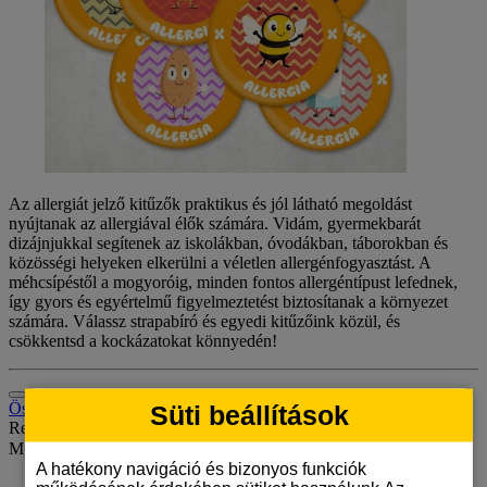
Az allergiát jelző kitűzők praktikus és jól látható megoldást
nyújtanak az allergiával élők számára. Vidám, gyermekbarát
dizájnjukkal segítenek az iskolákban, óvodákban, táborokban és
közösségi helyeken elkerülni a véletlen allergénfogyasztást. A
méhcsípéstől a mogyoróig, minden fontos allergéntípust lefednek,
így gyors és egyértelmű figyelmeztetést biztosítanak a környezet
számára. Válassz strapabíró és egyedi kitűzőink közül, és
csökkentsd a kockázatokat könnyedén!
Összehasonlítás (0)
Süti beállítások
Rendezés:
Mutat:
A hatékony navigáció és bizonyos funkciók