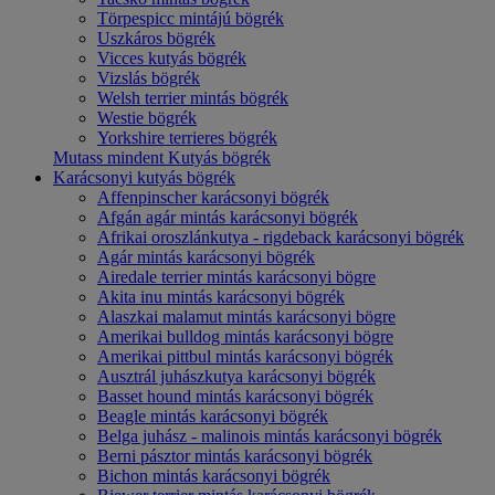
Törpespicc mintájú bögrék
Uszkáros bögrék
Vicces kutyás bögrék
Vizslás bögrék
Welsh terrier mintás bögrék
Westie bögrék
Yorkshire terrieres bögrék
Mutass mindent Kutyás bögrék
Karácsonyi kutyás bögrék
Affenpinscher karácsonyi bögrék
Afgán agár mintás karácsonyi bögrék
Afrikai oroszlánkutya - rigdeback karácsonyi bögrék
Agár mintás karácsonyi bögrék
Airedale terrier mintás karácsonyi bögre
Akita inu mintás karácsonyi bögrék
Alaszkai malamut mintás karácsonyi bögre
Amerikai bulldog mintás karácsonyi bögre
Amerikai pittbul mintás karácsonyi bögrék
Ausztrál juhászkutya karácsonyi bögrék
Basset hound mintás karácsonyi bögrék
Beagle mintás karácsonyi bögrék
Belga juhász - malinois mintás karácsonyi bögrék
Berni pásztor mintás karácsonyi bögrék
Bichon mintás karácsonyi bögrék