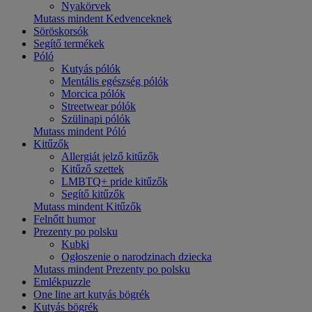
Nyakörvek
Mutass mindent Kedvenceknek
Söröskorsók
Segítő termékek
Póló
Kutyás pólók
Mentális egészség pólók
Morcica pólók
Streetwear pólók
Szülinapi pólók
Mutass mindent Póló
Kitűzők
Allergiát jelző kitűzők
Kitűző szettek
LMBTQ+ pride kitűzők
Segítő kitűzők
Mutass mindent Kitűzők
Felnőtt humor
Prezenty po polsku
Kubki
Ogłoszenie o narodzinach dziecka
Mutass mindent Prezenty po polsku
Emlékpuzzle
One line art kutyás bögrék
Kutyás bögrék