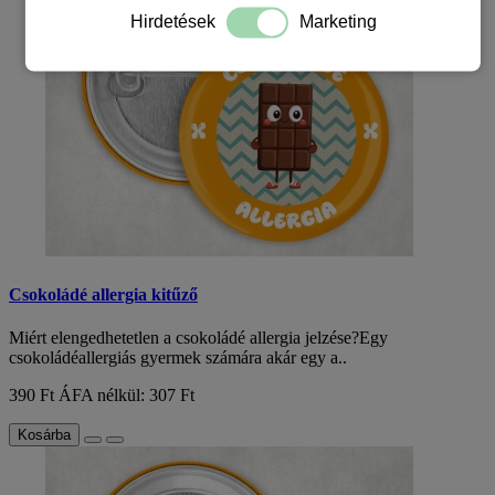
Hirdetések
Marketing
Csokoládé allergia kitűző
Miért elengedhetetlen a csokoládé allergia jelzése?Egy
csokoládéallergiás gyermek számára akár egy a..
390 Ft
ÁFA nélkül: 307 Ft
Kosárba