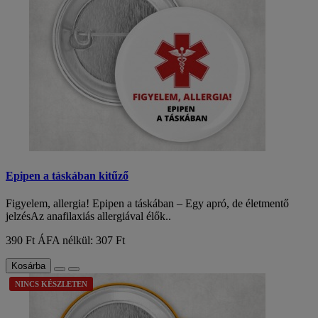
Epipen a táskában kitűző
Figyelem, allergia! Epipen a táskában – Egy apró, de életmentő
jelzésAz anafilaxiás allergiával élők..
390 Ft
ÁFA nélkül: 307 Ft
Kosárba
NINCS KÉSZLETEN