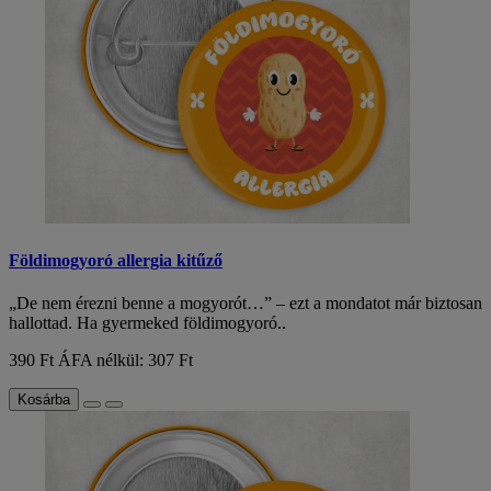
Földimogyoró allergia kitűző
„De nem érezni benne a mogyorót…” – ezt a mondatot már biztosan
hallottad. Ha gyermeked földimogyoró..
390 Ft
ÁFA nélkül: 307 Ft
Kosárba