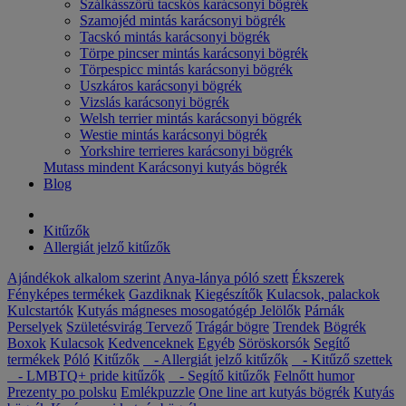
Szálkásszőrű tacskós karácsonyi bögrék
Szamojéd mintás karácsonyi bögrék
Tacskó mintás karácsonyi bögrék
Törpe pincser mintás karácsonyi bögrék
Törpespicc mintás karácsonyi bögrék
Uszkáros karácsonyi bögrék
Vizslás karácsonyi bögrék
Welsh terrier mintás karácsonyi bögrék
Westie mintás karácsonyi bögrék
Yorkshire terrieres karácsonyi bögrék
Mutass mindent Karácsonyi kutyás bögrék
Blog
Kitűzők
Allergiát jelző kitűzők
Ajándékok alkalom szerint
Anya-lánya póló szett
Ékszerek
Fényképes termékek
Gazdiknak
Kiegészítők
Kulacsok, palackok
Kulcstartók
Kutyás mágneses mosogatógép Jelölők
Párnák
Perselyek
Születésvirág
Tervező
Trágár bögre
Trendek
Bögrék
Boxok
Kulacsok
Kedvenceknek
Egyéb
Söröskorsók
Segítő
termékek
Póló
Kitűzők
- Allergiát jelző kitűzők
- Kitűző szettek
- LMBTQ+ pride kitűzők
- Segítő kitűzők
Felnőtt humor
Prezenty po polsku
Emlékpuzzle
One line art kutyás bögrék
Kutyás