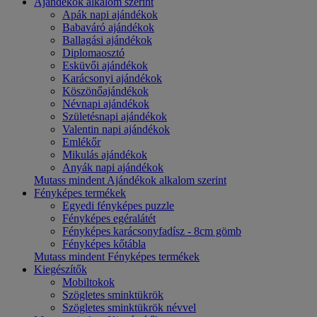
Ajándékok alkalom szerint
Apák napi ajándékok
Babaváró ajándékok
Ballagási ajándékok
Diplomaosztó
Esküvői ajándékok
Karácsonyi ajándékok
Köszönőajándékok
Névnapi ajándékok
Születésnapi ajándékok
Valentin napi ajándékok
Emlékőr
Mikulás ajándékok
Anyák napi ajándékok
Mutass mindent Ajándékok alkalom szerint
Fényképes termékek
Egyedi fényképes puzzle
Fényképes egéralátét
Fényképes karácsonyfadísz - 8cm gömb
Fényképes kőtábla
Mutass mindent Fényképes termékek
Kiegészítők
Mobiltokok
Szögletes sminktükrök
Szögletes sminktükrök névvel