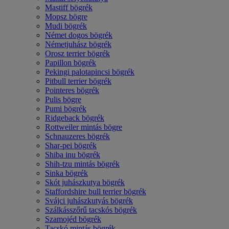
Mastiff bögrék
Mopsz bögre
Mudi bögrék
Német dogos bögrék
Németjuhász bögrék
Orosz terrier bögrék
Papillon bögrék
Pekingi palotapincsi bögrék
Pitbull terrier bögrék
Pointeres bögrék
Pulis bögre
Pumi bögrék
Ridgeback bögrék
Rottweiler mintás bögre
Schnauzeres bögrék
Shar-pei bögrék
Shiba inu bögrék
Shih-tzu mintás bögrék
Sinka bögrék
Skót juhászkutya bögrék
Staffordshire bull terrier bögrék
Svájci juhászkutyás bögrék
Szálkásszőrű tacskós bögrék
Szamojéd bögrék
Tacskó mintás bögrék