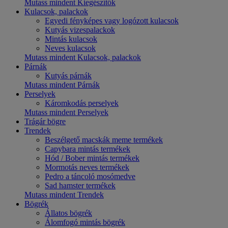
Mutass mindent Kiegészítők
Kulacsok, palackok
Egyedi fényképes vagy logózott kulacsok
Kutyás vizespalackok
Mintás kulacsok
Neves kulacsok
Mutass mindent Kulacsok, palackok
Párnák
Kutyás párnák
Mutass mindent Párnák
Perselyek
Káromkodás perselyek
Mutass mindent Perselyek
Trágár bögre
Trendek
Beszélgető macskák meme termékek
Capybara mintás termékek
Hód / Bober mintás termékek
Mormotás neves termékek
Pedro a táncoló mosómedve
Sad hamster termékek
Mutass mindent Trendek
Bögrék
Állatos bögrék
Álomfogó mintás bögrék