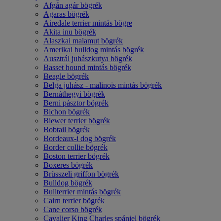
Afgán agár bögrék
Agaras bögrék
Airedale terrier mintás bögre
Akita inu bögrék
Alaszkai malamut bögrék
Amerikai bulldog mintás bögrék
Ausztrál juhászkutya bögrék
Basset hound mintás bögrék
Beagle bögrék
Belga juhász - malinois mintás bögrék
Bernáthegyi bögrék
Berni pásztor bögrék
Bichon bögrék
Biewer terrier bögrék
Bobtail bögrék
Bordeaux-i dog bögrék
Border collie bögrék
Boston terrier bögrék
Boxeres bögrék
Brüsszeli griffon bögrék
Bulldog bögrék
Bullterrier mintás bögrék
Cairn terrier bögrék
Cane corso bögrék
Cavalier King Charles spániel bögrék