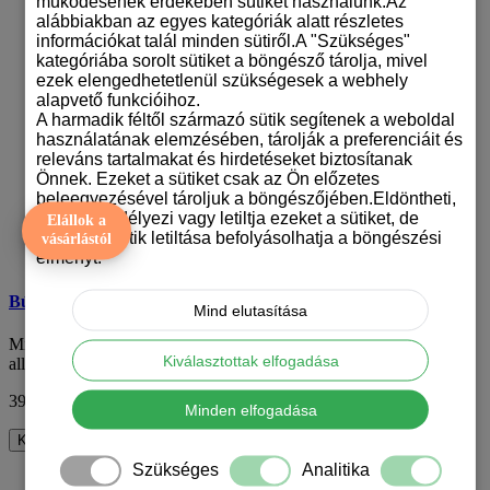
működésének érdekében sütiket használunk.Az
alábbiakban az egyes kategóriák alatt részletes
információkat talál minden sütiről.A "Szükséges"
kategóriába sorolt sütiket a böngésző tárolja, mivel
ezek elengedhetetlenül szükségesek a webhely
alapvető funkcióihoz.
A harmadik féltől származó sütik segítenek a weboldal
használatának elemzésében, tárolják a preferenciáit és
releváns tartalmakat és hirdetéseket biztosítanak
Önnek. Ezeket a sütiket csak az Ön előzetes
beleegyezésével tároljuk a böngészőjében.Eldöntheti,
hogy engedélyezi vagy letiltja ezeket a sütiket, de
Elállok a
bizonyos sütik letiltása befolyásolhatja a böngészési
vásárlástól
élményt.
Búzaallergia kitűző
Mind elutasítása
Miért fontos a búzaallergia figyelmeztetése?Egy anafilaxiás
Kiválasztottak elfogadása
allergiával élő gyermek számára egy fala..
390 Ft
ÁFA nélkül: 307 Ft
Minden elfogadása
Kosárba
Szükséges
Analitika