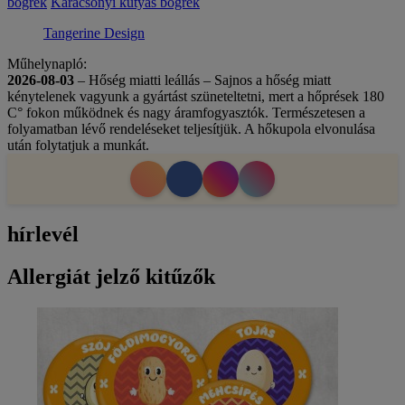
bögrék
Karácsonyi kutyás bögrék
Tangerine Design
Műhelynapló:
2026-08-03
– Hőség miatti leállás – Sajnos a hőség miatt
kénytelenek vagyunk a gyártást szüneteltetni, mert a hőprések 180
C° fokon működnek és nagy áramfogyasztók. Természetesen a
folyamatban lévő rendeléseket teljesítjük. A hőkupola elvonulása
után folytatjuk a munkát.
hírlevél
Allergiát jelző kitűzők