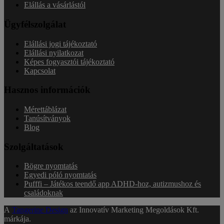
Elállás a vásárlástól
Ügyfélszolgálat
Elállási jogi tájékoztató
Elállási nyilatkozat
Képes fogyasztói tájékoztató
Kapcsolat
Hasznos információk
Mérettáblázat
Tanúsítványok
Blog
Szolgáltatások
Bögre nyomtatás
Egyedi póló nyomtatás
Pufffi – Játékos teendő app ADHD-hoz, autizmushoz és
családoknak
A
Tangerine Design
az Innovatív Marketing Megoldások Kft.
márkája.