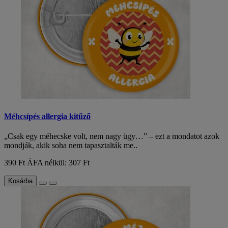
Méhcsípés allergia kitűző
„Csak egy méhecske volt, nem nagy ügy…” – ezt a mondatot azok
mondják, akik soha nem tapasztalták me..
390 Ft
ÁFA nélkül: 307 Ft
Kosárba