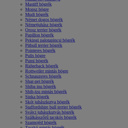
Mastiff bögrék
Mopsz bögre
Mudi bögrék
Német dogos bögrék
Németjuhász bögrék
Orosz terrier bögrék
Papillon bögrék
Pekingi palotapincsi bögrék
Pitbull terrier bögrék
Pointeres bögrék
Pulis bögre
Pumi bögrék
Ridgeback bögrék
Rottweiler mintás bögre
Schnauzeres bögrék
Shar-pei bögrék
Shiba inu bögrék
Shih-tzu mintás bögrék
Sinka bögrék
Skót juhászkutya bögrék
Staffordshire bull terrier bögrék
Svájci juhászkutyás bögrék
Szálkásszőrű tacskós bögrék
Szamojéd bögrék
Tacskó mintás bögrék