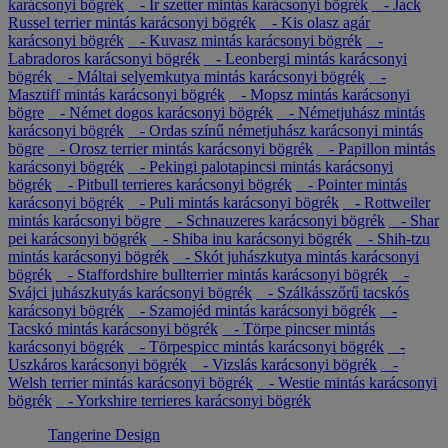
karácsonyi bögrék
- Ír szetter mintás karácsonyi bögrék
- Jack
Russel terrier mintás karácsonyi bögrék
- Kis olasz agár
karácsonyi bögrék
- Kuvasz mintás karácsonyi bögrék
-
Labradoros karácsonyi bögrék
- Leonbergi mintás karácsonyi
bögrék
- Máltai selyemkutya mintás karácsonyi bögrék
-
Masztiff mintás karácsonyi bögrék
- Mopsz mintás karácsonyi
bögre
- Német dogos karácsonyi bögrék
- Németjuhász mintás
karácsonyi bögrék
- Ordas színű németjuhász karácsonyi mintás
bögre
- Orosz terrier mintás karácsonyi bögrék
- Papillon mintás
karácsonyi bögrék
- Pekingi palotapincsi mintás karácsonyi
bögrék
- Pitbull terrieres karácsonyi bögrék
- Pointer mintás
karácsonyi bögrék
- Puli mintás karácsonyi bögrék
- Rottweiler
mintás karácsonyi bögre
- Schnauzeres karácsonyi bögrék
- Shar
pei karácsonyi bögrék
- Shiba inu karácsonyi bögrék
- Shih-tzu
mintás karácsonyi bögrék
- Skót juhászkutya mintás karácsonyi
bögrék
- Staffordshire bullterrier mintás karácsonyi bögrék
-
Svájci juhászkutyás karácsonyi bögrék
- Szálkásszőrű tacskós
karácsonyi bögrék
- Szamojéd mintás karácsonyi bögrék
-
Tacskó mintás karácsonyi bögrék
- Törpe pincser mintás
karácsonyi bögrék
- Törpespicc mintás karácsonyi bögrék
-
Uszkáros karácsonyi bögrék
- Vizslás karácsonyi bögrék
-
Welsh terrier mintás karácsonyi bögrék
- Westie mintás karácsonyi
bögrék
- Yorkshire terrieres karácsonyi bögrék
Tangerine Design