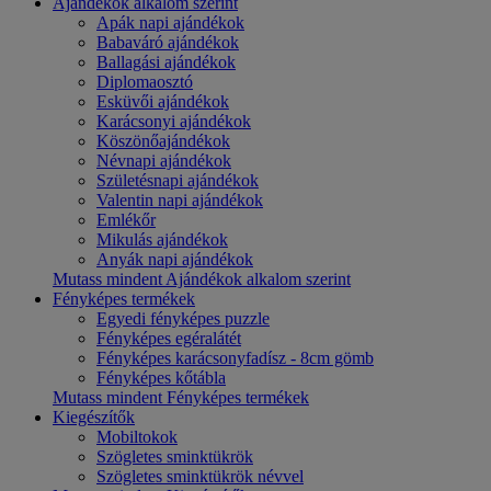
Ajándékok alkalom szerint
Apák napi ajándékok
Babaváró ajándékok
Ballagási ajándékok
Diplomaosztó
Esküvői ajándékok
Karácsonyi ajándékok
Köszönőajándékok
Névnapi ajándékok
Születésnapi ajándékok
Valentin napi ajándékok
Emlékőr
Mikulás ajándékok
Anyák napi ajándékok
Mutass mindent Ajándékok alkalom szerint
Fényképes termékek
Egyedi fényképes puzzle
Fényképes egéralátét
Fényképes karácsonyfadísz - 8cm gömb
Fényképes kőtábla
Mutass mindent Fényképes termékek
Kiegészítők
Mobiltokok
Szögletes sminktükrök
Szögletes sminktükrök névvel