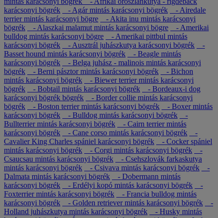
mintás karácsonyi bögrék
- Afrikai oroszlánkutya - rigdeback
karácsonyi bögrék
- Agár mintás karácsonyi bögrék
- Airedale
terrier mintás karácsonyi bögre
- Akita inu mintás karácsonyi
bögrék
- Alaszkai malamut mintás karácsonyi bögre
- Amerikai
bulldog mintás karácsonyi bögre
- Amerikai pittbul mintás
karácsonyi bögrék
- Ausztrál juhászkutya karácsonyi bögrék
-
Basset hound mintás karácsonyi bögrék
- Beagle mintás
karácsonyi bögrék
- Belga juhász - malinois mintás karácsonyi
bögrék
- Berni pásztor mintás karácsonyi bögrék
- Bichon
mintás karácsonyi bögrék
- Biewer terrier mintás karácsonyi
bögrék
- Bobtail mintás karácsonyi bögrék
- Bordeaux-i dog
karácsonyi bögrék bögrék
- Border collie mintás karácsonyi
bögrék
- Boston terrier mintás karácsonyi bögrék
- Boxer mintás
karácsonyi bögrék
- Bulldog mintás karácsonyi bögrék
-
Bullterrier mintás karácsonyi bögrék
- Cairn terrier mintás
karácsonyi bögrék
- Cane corso mintás karácsonyi bögrék
-
Cavalier King Charles spániel karácsonyi bögrék
- Cocker spániel
mintás karácsonyi bögrék
- Corgi mintás karácsonyi bögrék
-
Csaucsau mintás karácsonyi bögrék
- Csehszlovák farkaskutya
mintás karácsonyi bögrék
- Csivava mintás karácsonyi bögrék
-
Dalmata mintás karácsonyi bögrék
- Dobermann mintás
karácsonyi bögrék
- Erdélyi kopó mintás karácsonyi bögrék
-
Foxterrier mintás karácsonyi bögrék
- Francia bulldog mintás
karácsonyi bögrék
- Golden retriever mintás karácsonyi bögrék
-
Holland juhászkutya mintás karácsonyi bögrék
- Husky mintás