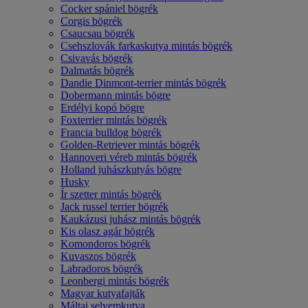
Cocker spániel bögrék
Corgis bögrék
Csaucsau bögrék
Csehszlovák farkaskutya mintás bögrék
Csivavás bögrék
Dalmatás bögrék
Dandie Dinmont-terrier mintás bögrék
Dobermann mintás bögre
Erdélyi kopó bögre
Foxterrier mintás bögrék
Francia bulldog bögrék
Golden-Retriever mintás bögrék
Hannoveri véreb mintás bögrék
Holland juhászkutyás bögre
Husky
Ír szetter mintás bögrék
Jack russel terrier bögrék
Kaukázusi juhász mintás bögrék
Kis olasz agár bögrék
Komondoros bögrék
Kuvaszos bögrék
Labradoros bögrék
Leonbergi mintás bögrék
Magyar kutyafajták
Máltai selyemkutya