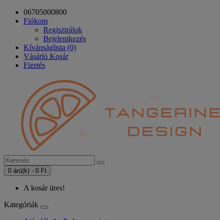
06705000800
Fiókom
Regisztrálok
Bejelentkezés
Kívánságlista (0)
Vásárló Kosár
Fizetés
0 árú(k) - 0 Ft
A kosár üres!
Kategóriák