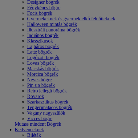
Designer bögrék
Fényképes bögre
Focis bögrék
Gyermekeknek és gyermeklelkű felnőtteknek
Halloween mintás bögrék
Illusztrált panoráma bögrék
Indiános bögrék
Klasszikusok
Lajháros bögrék
Latte bögrék
Logózott bögrék
Lovas bögrék
Macskás bögrék
Morcica bögrék
Neves bögre
Pin-up bögrék
Retro jellegű bögrék
Rovarok
Szarkasztikus bögrék
Tengerimalacos bögrék
Vagány nagyszülők
Vicces bögre
Mutass mindent Bögrék
Kedvenceknek
Biléták