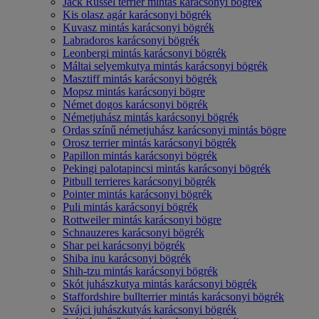
Jack Russel terrier mintás karácsonyi bögrék
Kis olasz agár karácsonyi bögrék
Kuvasz mintás karácsonyi bögrék
Labradoros karácsonyi bögrék
Leonbergi mintás karácsonyi bögrék
Máltai selyemkutya mintás karácsonyi bögrék
Masztiff mintás karácsonyi bögrék
Mopsz mintás karácsonyi bögre
Német dogos karácsonyi bögrék
Németjuhász mintás karácsonyi bögrék
Ordas színű németjuhász karácsonyi mintás bögre
Orosz terrier mintás karácsonyi bögrék
Papillon mintás karácsonyi bögrék
Pekingi palotapincsi mintás karácsonyi bögrék
Pitbull terrieres karácsonyi bögrék
Pointer mintás karácsonyi bögrék
Puli mintás karácsonyi bögrék
Rottweiler mintás karácsonyi bögre
Schnauzeres karácsonyi bögrék
Shar pei karácsonyi bögrék
Shiba inu karácsonyi bögrék
Shih-tzu mintás karácsonyi bögrék
Skót juhászkutya mintás karácsonyi bögrék
Staffordshire bullterrier mintás karácsonyi bögrék
Svájci juhászkutyás karácsonyi bögrék