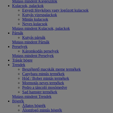
Mutass mindent Kiegészítők
Kulacsok, palackok
Egyedi fényképes vagy logózott kulacsok
Kutyás vizespalackok
Mintás kulacsok
Neves kulacsok
Mutass mindent Kulacsok, palackok
Párnák
Kutyás párnák
Mutass mindent Párnák
Perselyek
Káromkodás perselyek
Mutass mindent Perselyek
Trágár bögre
Trendek
Beszélgető macskák meme termékek
Capybara mintás termékek
Hód / Bober mintás termékek
Mormotás neves termékek
Pedro a táncoló mosómedve
Sad hamster termékek
Mutass mindent Trendek
Bögrék
Állatos bögrék
Álomfogó mintás bögrék