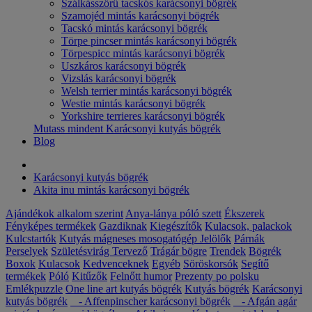
Szálkásszőrű tacskós karácsonyi bögrék
Szamojéd mintás karácsonyi bögrék
Tacskó mintás karácsonyi bögrék
Törpe pincser mintás karácsonyi bögrék
Törpespicc mintás karácsonyi bögrék
Uszkáros karácsonyi bögrék
Vizslás karácsonyi bögrék
Welsh terrier mintás karácsonyi bögrék
Westie mintás karácsonyi bögrék
Yorkshire terrieres karácsonyi bögrék
Mutass mindent Karácsonyi kutyás bögrék
Blog
Karácsonyi kutyás bögrék
Akita inu mintás karácsonyi bögrék
Ajándékok alkalom szerint
Anya-lánya póló szett
Ékszerek
Fényképes termékek
Gazdiknak
Kiegészítők
Kulacsok, palackok
Kulcstartók
Kutyás mágneses mosogatógép Jelölők
Párnák
Perselyek
Születésvirág
Tervező
Trágár bögre
Trendek
Bögrék
Boxok
Kulacsok
Kedvenceknek
Egyéb
Söröskorsók
Segítő
termékek
Póló
Kitűzők
Felnőtt humor
Prezenty po polsku
Emlékpuzzle
One line art kutyás bögrék
Kutyás bögrék
Karácsonyi
kutyás bögrék
- Affenpinscher karácsonyi bögrék
- Afgán agár