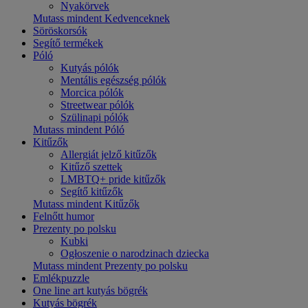
Nyakörvek
Mutass mindent Kedvenceknek
Söröskorsók
Segítő termékek
Póló
Kutyás pólók
Mentális egészség pólók
Morcica pólók
Streetwear pólók
Szülinapi pólók
Mutass mindent Póló
Kitűzők
Allergiát jelző kitűzők
Kitűző szettek
LMBTQ+ pride kitűzők
Segítő kitűzők
Mutass mindent Kitűzők
Felnőtt humor
Prezenty po polsku
Kubki
Ogłoszenie o narodzinach dziecka
Mutass mindent Prezenty po polsku
Emlékpuzzle
One line art kutyás bögrék
Kutyás bögrék