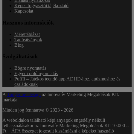
Elállási nyilatkozat
Képes fogyasztói tájékoztató
Kapcsolat
Hasznos információk
Mérettáblázat
Tanúsítványok
Blog
Szolgáltatások
Bögre nyomtatás
Egyedi póló nyomtatás
Pufffi – Játékos teendő app ADHD-hoz, autizmushoz és
családoknak
A
Tangerine Design
az Innovatív Marketing Megoldások Kft.
márkája.
Minden jog fenntartva © 2023 -
2026
A weboldalon található képi anyagok engedély nélküli
felhasználásakor az Innovatív Marketing Megoldások Kft 10.000 .-
Ft + ÁFA összeget jogosult kiszámlázni a képeket használó