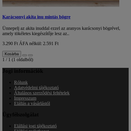
Karácsonyi akita inu mintás bögre
Ünnepelj az akita inuddal ezzel az aranyos karácsonyi bögrével,
amely tökéletes kiegészítője lesz az..
3.290 Ft
ÁFA nélkül: 2.591 Ft
Kosárba
1 / 1 (1 oldalból)
Jogi információk
Rólunk
Adatvédelmi tájékoztató
Általános szerződési feltételek
Impresszum
Elállás a vásárlástól
Ügyfélszolgálat
Elállási jogi tájékoztató