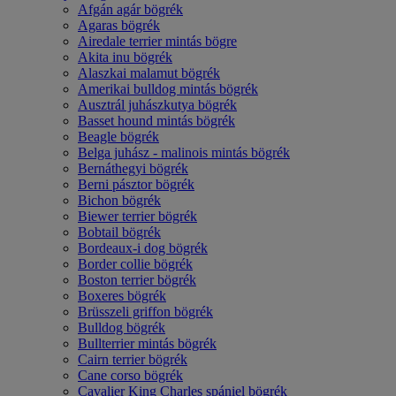
Afgán agár bögrék
Agaras bögrék
Airedale terrier mintás bögre
Akita inu bögrék
Alaszkai malamut bögrék
Amerikai bulldog mintás bögrék
Ausztrál juhászkutya bögrék
Basset hound mintás bögrék
Beagle bögrék
Belga juhász - malinois mintás bögrék
Bernáthegyi bögrék
Berni pásztor bögrék
Bichon bögrék
Biewer terrier bögrék
Bobtail bögrék
Bordeaux-i dog bögrék
Border collie bögrék
Boston terrier bögrék
Boxeres bögrék
Brüsszeli griffon bögrék
Bulldog bögrék
Bullterrier mintás bögrék
Cairn terrier bögrék
Cane corso bögrék
Cavalier King Charles spániel bögrék