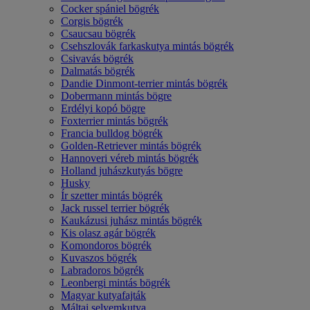
Cocker spániel bögrék
Corgis bögrék
Csaucsau bögrék
Csehszlovák farkaskutya mintás bögrék
Csivavás bögrék
Dalmatás bögrék
Dandie Dinmont-terrier mintás bögrék
Dobermann mintás bögre
Erdélyi kopó bögre
Foxterrier mintás bögrék
Francia bulldog bögrék
Golden-Retriever mintás bögrék
Hannoveri véreb mintás bögrék
Holland juhászkutyás bögre
Husky
Ír szetter mintás bögrék
Jack russel terrier bögrék
Kaukázusi juhász mintás bögrék
Kis olasz agár bögrék
Komondoros bögrék
Kuvaszos bögrék
Labradoros bögrék
Leonbergi mintás bögrék
Magyar kutyafajták
Máltai selyemkutya