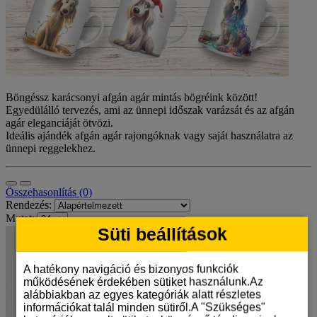
Böngéssz karácsonyi afgán agár mintás bögréink között!
Egyedülálló tervezés, ami az ünnepi időszak varázsát és az afgán
agár eleganciáját ötvözi.
Ideális ajándék afgán agár rajongóknak vagy saját használatra az
ünnepi reggelekhez.
Összehasonlítás (0)
Rendezés:
Mutat:
Süti beállítások
A hatékony navigáció és bizonyos funkciók
működésének érdekében sütiket használunk.Az
alábbiakban az egyes kategóriák alatt részletes
információkat talál minden sütiről.A "Szükséges"