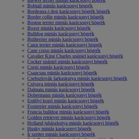
Biewer terrier mintás karácsonyi bögrék
Bobtail mintás karácsonyi bögrék
Bordeaux-i dog karácsonyi bögrék bögrék
Border collie mintás karácsonyi bögrék
Boston terrier mintás karácsonyi bögrék
Boxer mintás karácsonyi bögrék
Bulldog mintás karácsonyi bögrék
Bullterrier mintás karácsonyi bögrék
Cairn terrier mintás karácsonyi bögrék
Cane corso mintás karácsonyi bögrék
Cavalier King Charles spániel karácsonyi bögrék
Cocker spániel mintás karácsonyi bögrék
Corgi mintás karácsonyi bögrék
Csaucsau mintás karácsonyi bögrék
Csehszlovák farkaskutya mintás karácsonyi bögrék
Csivava mintás karácsonyi bögrék
Dalmata mintás karácsonyi bögrék
Dobermann mintás karácsonyi bögrék
Erdélyi kopó mintás karácsonyi bögrék
Foxterrier mintás karácsonyi bögrék
Francia bulldog mintás karácsonyi bögrék
Golden retriever mintás karácsonyi bögrék
Holland juhászkutya mintás karácsonyi bögrék
Husky mintás karácsonyi bögrék
Ír szetter mintás karácsonyi bögrék