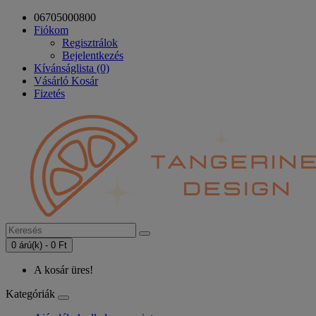
06705000800
Fiókom
Regisztrálok
Bejelentkezés
Kívánságlista (0)
Vásárló Kosár
Fizetés
0 árú(k) - 0 Ft
A kosár üres!
Kategóriák