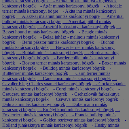
mintás karácsonyi bögrék
- Afrikai oroszlánkutya - rigdeback
karácsonyi bögrék
- Agár mintás karácsonyi bögrék
- Airedale
terrier mintás karácsonyi bögre
- Akita inu mintás karácsonyi
bögrék
- Alaszkai malamut mintás karácsonyi bögre
- Amerikai
bulldog mintás karácsonyi bögre
- Amerikai pittbul mintás
karácsonyi bögrék
- Ausztrál juhászkutya karácsonyi bögrék
-
Basset hound mintás karácsonyi bögrék
- Beagle mintás
karácsonyi bögrék
- Belga juhász - malinois mintás karácsonyi
bögrék
- Berni pásztor mintás karácsonyi bögrék
- Bichon
mintás karácsonyi bögrék
- Biewer terrier mintás karácsonyi
bögrék
- Bobtail mintás karácsonyi bögrék
- Bordeaux-i dog
karácsonyi bögrék bögrék
- Border collie mintás karácsonyi
bögrék
- Boston terrier mintás karácsonyi bögrék
- Boxer mintás
karácsonyi bögrék
- Bulldog mintás karácsonyi bögrék
-
Bullterrier mintás karácsonyi bögrék
- Cairn terrier mintás
karácsonyi bögrék
- Cane corso mintás karácsonyi bögrék
-
Cavalier King Charles spániel karácsonyi bögrék
- Cocker spániel
mintás karácsonyi bögrék
- Corgi mintás karácsonyi bögrék
-
Csaucsau mintás karácsonyi bögrék
- Csehszlovák farkaskutya
mintás karácsonyi bögrék
- Csivava mintás karácsonyi bögrék
-
Dalmata mintás karácsonyi bögrék
- Dobermann mintás
karácsonyi bögrék
- Erdélyi kopó mintás karácsonyi bögrék
-
Foxterrier mintás karácsonyi bögrék
- Francia bulldog mintás
karácsonyi bögrék
- Golden retriever mintás karácsonyi bögrék
-
Holland juhászkutya mintás karácsonyi bögrék
- Husky mintás