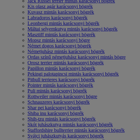
Jack Russel terrier mintás karácsonyi bögrék
Kis olasz agár karácsonyi bögrék
Kuvasz mintás karácsonyi bögrék
Labradoros karácsonyi bögrék
Leonbergi mintás karácsonyi bögrék
Máltai selyemkutya mintás karácsonyi bögrék
Masztiff mintás karácsonyi bögrék
Mopsz mintás karácsonyi bögre
Német dogos karácsonyi bögrék
Németjuhász mintás karácsonyi bögrék
Ordas színű németjuhász karácsonyi mintás bögre
Orosz terrier mintás karácsonyi bögrék
Papillon mintás karácsonyi bögrék
Pekingi palotapincsi mintás karácsonyi bögrék
Pitbull terrieres karácsonyi bögrék
Pointer mintás karácsonyi bögrék
Puli mintás karácsonyi bögrék
Rottweiler mintás karácsonyi bögre
Schnauzeres karácsonyi bögrék
Shar pei karácsonyi bögrék
Shiba inu karácsonyi bögrék
Shih-tzu mintás karácsonyi bögrék
Skót juhászkutya mintás karácsonyi bögrék
Staffordshire bullterrier mintás karácsonyi bögrék
Svájci juhászkutyás karácsonyi bögrék