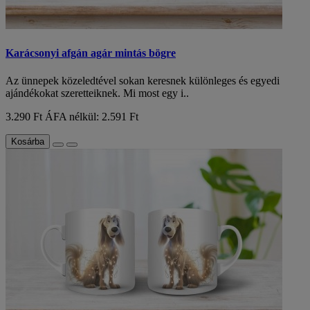
Karácsonyi afgán agár mintás bögre
Az ünnepek közeledtével sokan keresnek különleges és egyedi
ajándékokat szeretteiknek. Mi most egy i..
3.290 Ft
ÁFA nélkül: 2.591 Ft
Kosárba