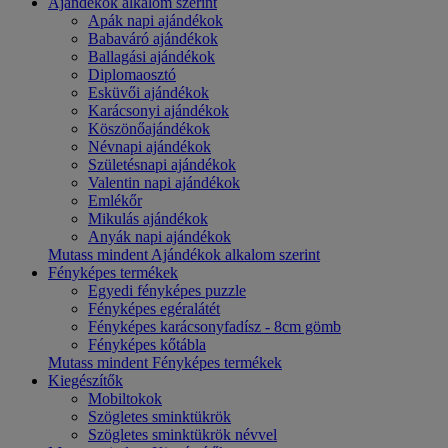
Ajándékok alkalom szerint
Apák napi ajándékok
Babaváró ajándékok
Ballagási ajándékok
Diplomaosztó
Esküvői ajándékok
Karácsonyi ajándékok
Köszönőajándékok
Névnapi ajándékok
Születésnapi ajándékok
Valentin napi ajándékok
Emlékőr
Mikulás ajándékok
Anyák napi ajándékok
Mutass mindent Ajándékok alkalom szerint
Fényképes termékek
Egyedi fényképes puzzle
Fényképes egéralátét
Fényképes karácsonyfadísz - 8cm gömb
Fényképes kőtábla
Mutass mindent Fényképes termékek
Kiegészítők
Mobiltokok
Szögletes sminktükrök
Szögletes sminktükrök névvel