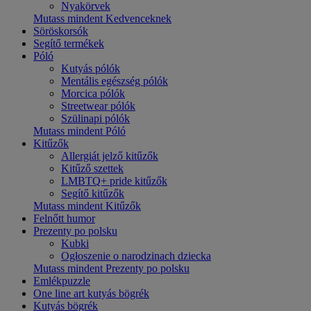
Nyakörvek
Mutass mindent Kedvenceknek
Söröskorsók
Segítő termékek
Póló
Kutyás pólók
Mentális egészség pólók
Morcica pólók
Streetwear pólók
Szülinapi pólók
Mutass mindent Póló
Kitűzők
Allergiát jelző kitűzők
Kitűző szettek
LMBTQ+ pride kitűzők
Segítő kitűzők
Mutass mindent Kitűzők
Felnőtt humor
Prezenty po polsku
Kubki
Ogłoszenie o narodzinach dziecka
Mutass mindent Prezenty po polsku
Emlékpuzzle
One line art kutyás bögrék
Kutyás bögrék