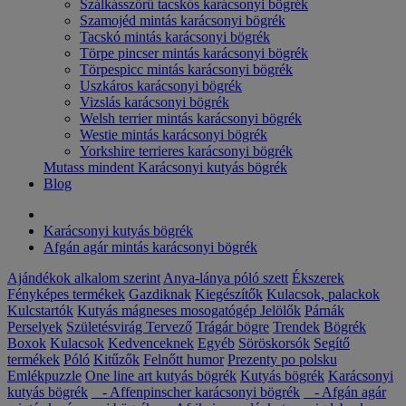
Szálkásszőrű tacskós karácsonyi bögrék
Szamojéd mintás karácsonyi bögrék
Tacskó mintás karácsonyi bögrék
Törpe pincser mintás karácsonyi bögrék
Törpespicc mintás karácsonyi bögrék
Uszkáros karácsonyi bögrék
Vizslás karácsonyi bögrék
Welsh terrier mintás karácsonyi bögrék
Westie mintás karácsonyi bögrék
Yorkshire terrieres karácsonyi bögrék
Mutass mindent Karácsonyi kutyás bögrék
Blog
Karácsonyi kutyás bögrék
Afgán agár mintás karácsonyi bögrék
Ajándékok alkalom szerint
Anya-lánya póló szett
Ékszerek
Fényképes termékek
Gazdiknak
Kiegészítők
Kulacsok, palackok
Kulcstartók
Kutyás mágneses mosogatógép Jelölők
Párnák
Perselyek
Születésvirág
Tervező
Trágár bögre
Trendek
Bögrék
Boxok
Kulacsok
Kedvenceknek
Egyéb
Söröskorsók
Segítő
termékek
Póló
Kitűzők
Felnőtt humor
Prezenty po polsku
Emlékpuzzle
One line art kutyás bögrék
Kutyás bögrék
Karácsonyi
kutyás bögrék
- Affenpinscher karácsonyi bögrék
- Afgán agár