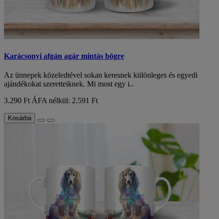
Karácsonyi afgán agár mintás bögre
Az ünnepek közeledtével sokan keresnek különleges és egyedi
ajándékokat szeretteiknek. Mi most egy i..
3.290 Ft
ÁFA nélkül: 2.591 Ft
Kosárba