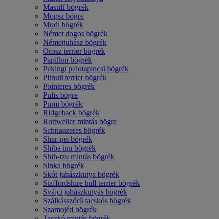
Mastiff bögrék
Mopsz bögre
Mudi bögrék
Német dogos bögrék
Németjuhász bögrék
Orosz terrier bögrék
Papillon bögrék
Pekingi palotapincsi bögrék
Pitbull terrier bögrék
Pointeres bögrék
Pulis bögre
Pumi bögrék
Ridgeback bögrék
Rottweiler mintás bögre
Schnauzeres bögrék
Shar-pei bögrék
Shiba inu bögrék
Shih-tzu mintás bögrék
Sinka bögrék
Skót juhászkutya bögrék
Staffordshire bull terrier bögrék
Svájci juhászkutyás bögrék
Szálkásszőrű tacskós bögrék
Szamojéd bögrék
Tacskó mintás bögrék