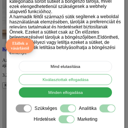
kategóriába sorolt sütiket a böngésző tárolja, mivel
ezek elengedhetetlenül szükségesek a webhely
alapvető funkcióihoz.
A harmadik féltől származó sütik segítenek a weboldal
használatának elemzésében, tárolják a preferenciáit és
releváns tartalmakat és hirdetéseket biztosítanak
Önnek. Ezeket a sütiket csak az Ön előzetes
beleegyezésével tároljuk a böngészőjében.Eldöntheti,
hogy engedélyezi vagy letiltja ezeket a sütiket, de
Elállok a
bizonyos sütik letiltása befolyásolhatja a böngészési
vásárlástól
Karácsonyi afgán agár mintás bögre
élményt.
Az ünnepek közeledtével sokan keresnek különleges és egyedi
ajándékokat szeretteiknek. Mi most egy i..
Mind elutasítása
3.290 Ft
ÁFA nélkül: 2.591 Ft
Kiválasztottak elfogadása
Kosárba
Minden elfogadása
Szükséges
Analitika
Hirdetések
Marketing