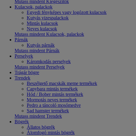
Mutass mindent Kiegészítők
Kulacsok, palackok
Egyedi fényképes vagy logózott kulacsok
Kutyás vizespalackok
Mintás kulacsok
Neves kulacsok
Mutass mindent Kulacsok, palackok
Párnák
Kutyás párnák
Mutass mindent Párnák
Perselyek
Káromkodás perselyek
Mutass mindent Perselyek
Trágár bögre
Trendek
Beszélgető macskák meme termékek
Capybara mintás termékek
Hód / Bober mintás termékek
Mormotás neves termékek
Pedro a táncoló mosómedve
Sad hamster termékek
Mutass mindent Trendek
Bögrék
Állatos bögrék
Álomfogó mintás bögrék