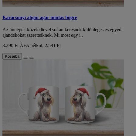
Karácsonyi afgán agár mintás bögre
Az ünnepek közeledtével sokan keresnek különleges és egyedi
ajándékokat szeretteiknek. Mi most egy i..
3.290 Ft
ÁFA nélkül: 2.591 Ft
Kosárba