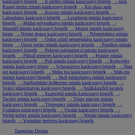
karácsonyi bögrék
- Ír szetter mintás karácsonyi bögrék
- Jack
Russel terrier mintás karácsonyi bögrék
- Kis olasz agár
karácsonyi bögrék
- Kuvasz mintás karácsonyi bögrék
-
Labradoros karácsonyi bögrék
- Leonbergi mintás karácsonyi
bögrék
- Máltai selyemkutya mintás karácsonyi bögrék
-
Masztiff mintás karácsonyi bögrék
- Mopsz mintás karácsonyi
bögre
- Német dogos karácsonyi bögrék
- Németjuhász mintás
karácsonyi bögrék
- Ordas színű németjuhász karácsonyi mintás
bögre
- Orosz terrier mintás karácsonyi bögrék
- Papillon mintás
karácsonyi bögrék
- Pekingi palotapincsi mintás karácsonyi
bögrék
- Pitbull terrieres karácsonyi bögrék
- Pointer mintás
karácsonyi bögrék
- Puli mintás karácsonyi bögrék
- Rottweiler
mintás karácsonyi bögre
- Schnauzeres karácsonyi bögrék
- Shar
pei karácsonyi bögrék
- Shiba inu karácsonyi bögrék
- Shih-tzu
mintás karácsonyi bögrék
- Skót juhászkutya mintás karácsonyi
bögrék
- Staffordshire bullterrier mintás karácsonyi bögrék
-
Svájci juhászkutyás karácsonyi bögrék
- Szálkásszőrű tacskós
karácsonyi bögrék
- Szamojéd mintás karácsonyi bögrék
-
Tacskó mintás karácsonyi bögrék
- Törpe pincser mintás
karácsonyi bögrék
- Törpespicc mintás karácsonyi bögrék
-
Uszkáros karácsonyi bögrék
- Vizslás karácsonyi bögrék
-
Welsh terrier mintás karácsonyi bögrék
- Westie mintás karácsonyi
bögrék
- Yorkshire terrieres karácsonyi bögrék
Tangerine Design