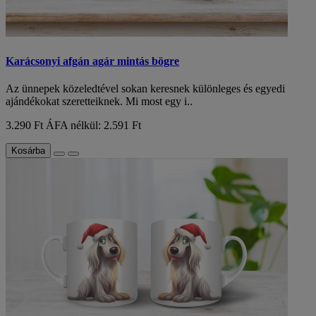
Karácsonyi afgán agár mintás bögre
Az ünnepek közeledtével sokan keresnek különleges és egyedi
ajándékokat szeretteiknek. Mi most egy i..
3.290 Ft
ÁFA nélkül: 2.591 Ft
Kosárba