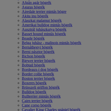
Afgán agár bögrék
Agaras bögrék
Airedale terrier mintás bögre
Akita inu bögrék
Alaszkai malamut bögrék
Amerikai bulldog mintás bögrék
Ausztrál juhászkutya bögrék
Basset hound mintás bögrék
Beagle bögrék
Belga juhász - malinois mintás bögrék
Bernáthegyi bögrék
Berni pásztor bögrék
Bichon bögrék
Biewer terrier bögrék
Bobtail bögrék
Bordeaux-i dog bögrék
Border collie bögrék
Boston terrier bögrék
Boxeres bögrék
Brüsszeli griffon bögrék
Bulldog bögrék
Bullterrier mintás bögrék
Cairn terrier bögrék
Cane corso bögrék
Cavalier King Charles spániel bögrék