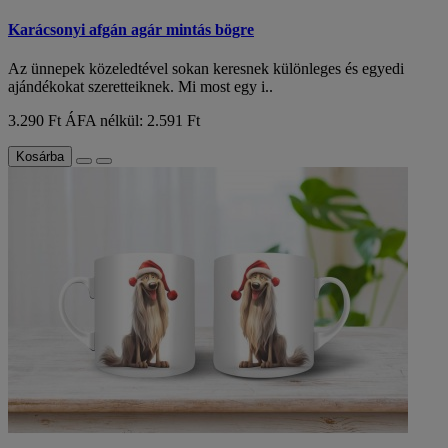
Karácsonyi afgán agár mintás bögre
Az ünnepek közeledtével sokan keresnek különleges és egyedi
ajándékokat szeretteiknek. Mi most egy i..
3.290 Ft
ÁFA nélkül: 2.591 Ft
Kosárba