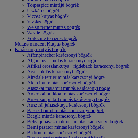
Törpespicc mintájú bögrék
Uszkáros bögrék
Vicces kutyás bögrék
Vizslás bögrék
Welsh terrier mintás bögrék
Westie bögrék
Yorkshire terrieres bögrék
Mutass mindent Kutyás bögrék
Karácsonyi kutyás bögrék
Affenpinscher karácsonyi bögrék
Afgán agár mintás karácsonyi bögrék
Afrikai oroszlánkutya - rigdeback karácsonyi bögrék
Agár mintás karácsonyi bögrék
Airedale terrier mintás karácsonyi bögre
Akita inu mintás karácsonyi bögrék
Alaszkai malamut mintás karácsonyi bögre
Amerikai bulldog mintás karácsonyi bögre
Amerikai pittbul mintás karácsonyi bögrék
Ausztrál juhászkutya karácsonyi bögrék
Basset hound mintás karácsonyi bögrék
Beagle mintás karácsonyi bögrék
Belga juhász - malinois mintás karácsonyi bögrék
Berni pásztor mintás karácsonyi bögrék
Bichon mintás karácsonyi bögrék