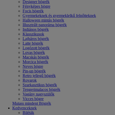
Designer bögrék
Fényképes bögre
Focis bögrék
Gyermekeknek és gyermeklelkű felnőtteknek
Halloween mintás bögrék
Illusztrált panoráma bögrék
Indiános bögrék
Klasszikusok
Lajháros bögrék
Latte bögrék
Logózott bögrék
Lovas bögrék
Macskás bögrék
Morcica bögrék
Neves bögre
Pin-up bögrék
Retro jellegű bögrék
Rovarok
Szarkasztikus bögrék
Tengerimalacos bögrék
Vagány nagyszülők
Vicces bögre
Mutass mindent Bögrék
Kedvenceknek
Biléták