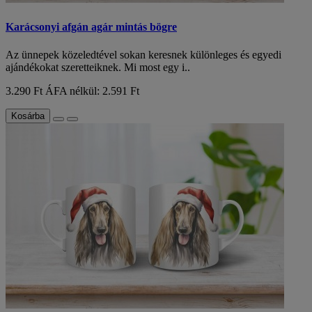
Karácsonyi afgán agár mintás bögre
Az ünnepek közeledtével sokan keresnek különleges és egyedi
ajándékokat szeretteiknek. Mi most egy i..
3.290 Ft
ÁFA nélkül: 2.591 Ft
Kosárba