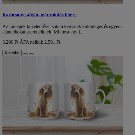
Karácsonyi afgán agár mintás bögre
Az ünnepek közeledtével sokan keresnek különleges és egyedi
ajándékokat szeretteiknek. Mi most egy i..
3.290 Ft
ÁFA nélkül: 2.591 Ft
Kosárba