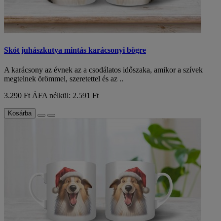
Skót juhászkutya mintás karácsonyi bögre
A karácsony az évnek az a csodálatos időszaka, amikor a szívek
megtelnek örömmel, szeretettel és az ..
3.290 Ft
ÁFA nélkül: 2.591 Ft
Kosárba