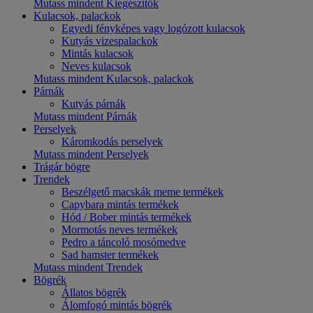
Mutass mindent Kiegészítők
Kulacsok, palackok
Egyedi fényképes vagy logózott kulacsok
Kutyás vizespalackok
Mintás kulacsok
Neves kulacsok
Mutass mindent Kulacsok, palackok
Párnák
Kutyás párnák
Mutass mindent Párnák
Perselyek
Káromkodás perselyek
Mutass mindent Perselyek
Trágár bögre
Trendek
Beszélgető macskák meme termékek
Capybara mintás termékek
Hód / Bober mintás termékek
Mormotás neves termékek
Pedro a táncoló mosómedve
Sad hamster termékek
Mutass mindent Trendek
Bögrék
Állatos bögrék
Álomfogó mintás bögrék