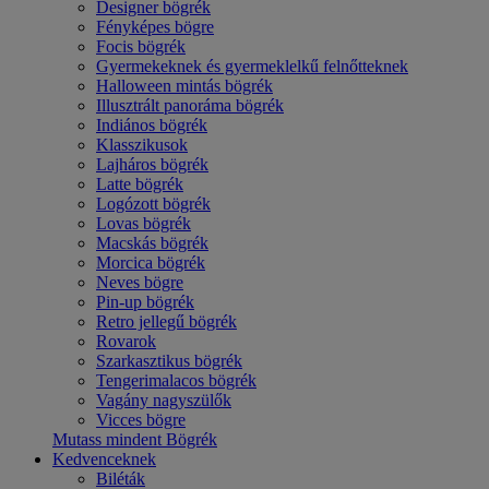
Designer bögrék
Fényképes bögre
Focis bögrék
Gyermekeknek és gyermeklelkű felnőtteknek
Halloween mintás bögrék
Illusztrált panoráma bögrék
Indiános bögrék
Klasszikusok
Lajháros bögrék
Latte bögrék
Logózott bögrék
Lovas bögrék
Macskás bögrék
Morcica bögrék
Neves bögre
Pin-up bögrék
Retro jellegű bögrék
Rovarok
Szarkasztikus bögrék
Tengerimalacos bögrék
Vagány nagyszülők
Vicces bögre
Mutass mindent Bögrék
Kedvenceknek
Biléták