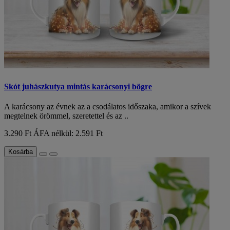
Skót juhászkutya mintás karácsonyi bögre
A karácsony az évnek az a csodálatos időszaka, amikor a szívek
megtelnek örömmel, szeretettel és az ..
3.290 Ft
ÁFA nélkül: 2.591 Ft
Kosárba