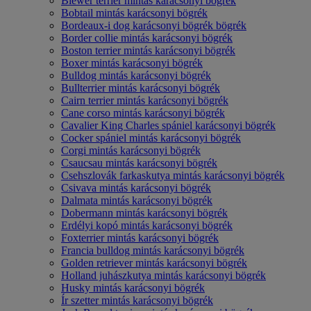
Biewer terrier mintás karácsonyi bögrék
Bobtail mintás karácsonyi bögrék
Bordeaux-i dog karácsonyi bögrék bögrék
Border collie mintás karácsonyi bögrék
Boston terrier mintás karácsonyi bögrék
Boxer mintás karácsonyi bögrék
Bulldog mintás karácsonyi bögrék
Bullterrier mintás karácsonyi bögrék
Cairn terrier mintás karácsonyi bögrék
Cane corso mintás karácsonyi bögrék
Cavalier King Charles spániel karácsonyi bögrék
Cocker spániel mintás karácsonyi bögrék
Corgi mintás karácsonyi bögrék
Csaucsau mintás karácsonyi bögrék
Csehszlovák farkaskutya mintás karácsonyi bögrék
Csivava mintás karácsonyi bögrék
Dalmata mintás karácsonyi bögrék
Dobermann mintás karácsonyi bögrék
Erdélyi kopó mintás karácsonyi bögrék
Foxterrier mintás karácsonyi bögrék
Francia bulldog mintás karácsonyi bögrék
Golden retriever mintás karácsonyi bögrék
Holland juhászkutya mintás karácsonyi bögrék
Husky mintás karácsonyi bögrék
Ír szetter mintás karácsonyi bögrék