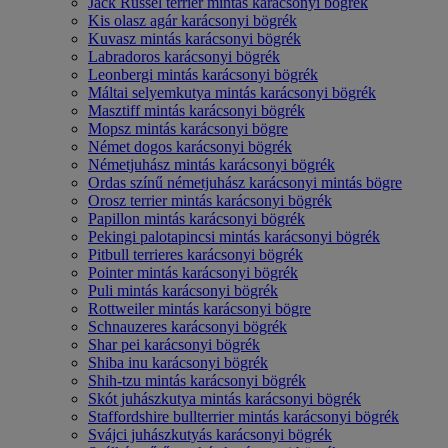
Jack Russel terrier mintás karácsonyi bögrék
Kis olasz agár karácsonyi bögrék
Kuvasz mintás karácsonyi bögrék
Labradoros karácsonyi bögrék
Leonbergi mintás karácsonyi bögrék
Máltai selyemkutya mintás karácsonyi bögrék
Masztiff mintás karácsonyi bögrék
Mopsz mintás karácsonyi bögre
Német dogos karácsonyi bögrék
Németjuhász mintás karácsonyi bögrék
Ordas színű németjuhász karácsonyi mintás bögre
Orosz terrier mintás karácsonyi bögrék
Papillon mintás karácsonyi bögrék
Pekingi palotapincsi mintás karácsonyi bögrék
Pitbull terrieres karácsonyi bögrék
Pointer mintás karácsonyi bögrék
Puli mintás karácsonyi bögrék
Rottweiler mintás karácsonyi bögre
Schnauzeres karácsonyi bögrék
Shar pei karácsonyi bögrék
Shiba inu karácsonyi bögrék
Shih-tzu mintás karácsonyi bögrék
Skót juhászkutya mintás karácsonyi bögrék
Staffordshire bullterrier mintás karácsonyi bögrék
Svájci juhászkutyás karácsonyi bögrék