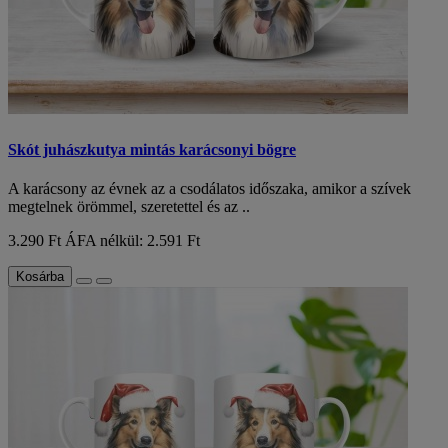
Skót juhászkutya mintás karácsonyi bögre
A karácsony az évnek az a csodálatos időszaka, amikor a szívek
megtelnek örömmel, szeretettel és az ..
3.290 Ft
ÁFA nélkül: 2.591 Ft
Kosárba