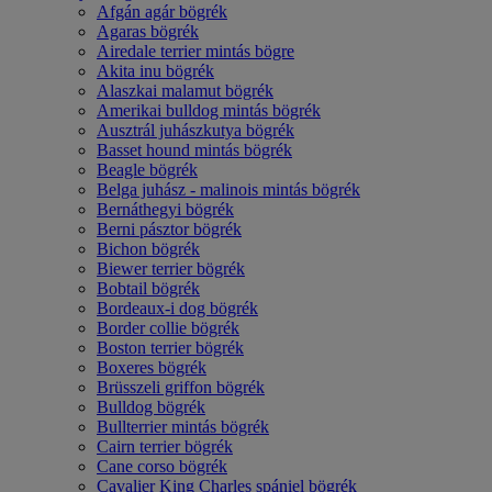
Afgán agár bögrék
Agaras bögrék
Airedale terrier mintás bögre
Akita inu bögrék
Alaszkai malamut bögrék
Amerikai bulldog mintás bögrék
Ausztrál juhászkutya bögrék
Basset hound mintás bögrék
Beagle bögrék
Belga juhász - malinois mintás bögrék
Bernáthegyi bögrék
Berni pásztor bögrék
Bichon bögrék
Biewer terrier bögrék
Bobtail bögrék
Bordeaux-i dog bögrék
Border collie bögrék
Boston terrier bögrék
Boxeres bögrék
Brüsszeli griffon bögrék
Bulldog bögrék
Bullterrier mintás bögrék
Cairn terrier bögrék
Cane corso bögrék
Cavalier King Charles spániel bögrék