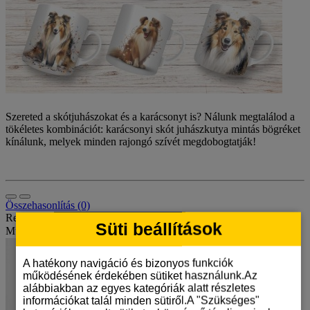
Szereted a skótjuhászokat és a karácsonyt is? Nálunk megtalálod a
tökéletes kombinációt: karácsonyi skót juhászkutya mintás bögréket
kínálunk, melyek minden rajongó szívét megdobogtatják!
Összehasonlítás (0)
Rendezés:
Süti beállítások
Mutat:
A hatékony navigáció és bizonyos funkciók
működésének érdekében sütiket használunk.Az
alábbiakban az egyes kategóriák alatt részletes
információkat talál minden sütiről.A "Szükséges"