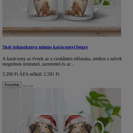
Skót juhászkutya mintás karácsonyi bögre
A karácsony az évnek az a csodálatos időszaka, amikor a szívek
megtelnek örömmel, szeretettel és az ..
3.290 Ft
ÁFA nélkül: 2.591 Ft
Kosárba