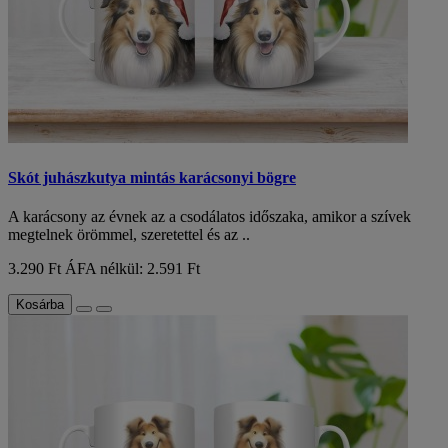
Skót juhászkutya mintás karácsonyi bögre
A karácsony az évnek az a csodálatos időszaka, amikor a szívek
megtelnek örömmel, szeretettel és az ..
3.290 Ft
ÁFA nélkül: 2.591 Ft
Kosárba