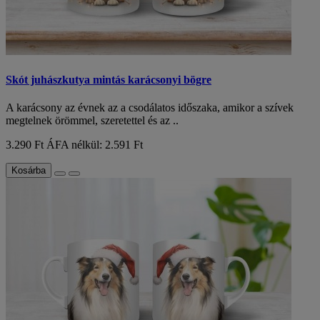
Skót juhászkutya mintás karácsonyi bögre
A karácsony az évnek az a csodálatos időszaka, amikor a szívek
megtelnek örömmel, szeretettel és az ..
3.290 Ft
ÁFA nélkül: 2.591 Ft
Kosárba