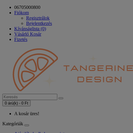
06705000800
Fiókom
Regisztrálok
Bejelentkezés
Kívánságlista (0)
Vásárló Kosár
Fizetés
0 árú(k) - 0 Ft
A kosár üres!
Kategóriák