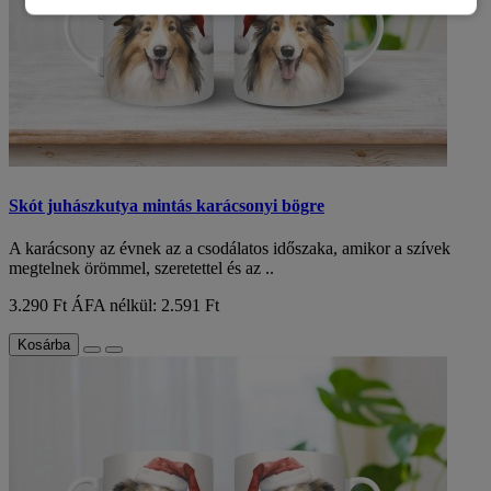
Skót juhászkutya mintás karácsonyi bögre
A karácsony az évnek az a csodálatos időszaka, amikor a szívek
megtelnek örömmel, szeretettel és az ..
3.290 Ft
ÁFA nélkül: 2.591 Ft
Kosárba