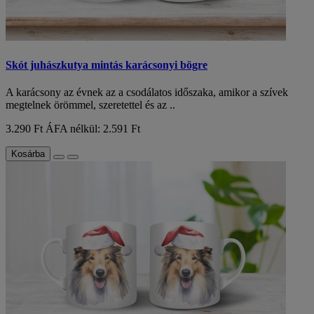
Skót juhászkutya mintás karácsonyi bögre
A karácsony az évnek az a csodálatos időszaka, amikor a szívek
megtelnek örömmel, szeretettel és az ..
3.290 Ft
ÁFA nélkül: 2.591 Ft
Kosárba