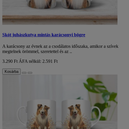
Skót juhászkutya mintás karácsonyi bögre
A karácsony az évnek az a csodálatos időszaka, amikor a szívek
megtelnek örömmel, szeretettel és az ..
3.290 Ft
ÁFA nélkül: 2.591 Ft
Kosárba