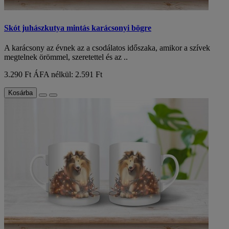
Skót juhászkutya mintás karácsonyi bögre
A karácsony az évnek az a csodálatos időszaka, amikor a szívek
megtelnek örömmel, szeretettel és az ..
3.290 Ft
ÁFA nélkül: 2.591 Ft
Kosárba