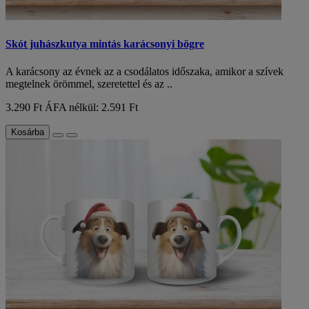
Skót juhászkutya mintás karácsonyi bögre
A karácsony az évnek az a csodálatos időszaka, amikor a szívek
megtelnek örömmel, szeretettel és az ..
3.290 Ft
ÁFA nélkül: 2.591 Ft
Kosárba