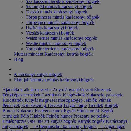
Szálkásszőrű tacskós karácsonyi bögrék
Szamojéd mintás karácsonyi bögrék
Tacskó mintás karácsonyi bögrék
Törpe pincser mintás karácsonyi bögrék
Törpespicc mintás karácsonyi bögrék
Uszkáros karácsonyi bögrék
Vizslás karácsonyi bögrék
Welsh terrier mintás karácsonyi bögrék
Westie mintás karácsonyi bögrék
Yorkshire terrieres karácsonyi bögrék
Mutass mindent Karácsonyi kutyás bögrék
Blog
Karácsonyi kutyás bögrék
Skót juhászkutya mintás karácsonyi bögrék
Ajándékok alkalom szerint
Anya-lánya póló szett
Ékszerek
Fényképes termékek
Gazdiknak
Kiegészítők
Kulacsok, palackok
Kulcstartók
Kutyás mágneses mosogatógép Jelölők
Párnák
Perselyek
Születésvirág
Tervező
Trágár bögre
Trendek
Bögrék
Boxok
Kulacsok
Kedvenceknek
Egyéb
Söröskorsók
Segítő
termékek
Póló
Kitűzők
Felnőtt humor
Prezenty po polsku
Emlékpuzzle
One line art kutyás bögrék
Kutyás bögrék
Karácsonyi
kutyás bögrék
- Affenpinscher karácsonyi bögrék
- Afgán agár