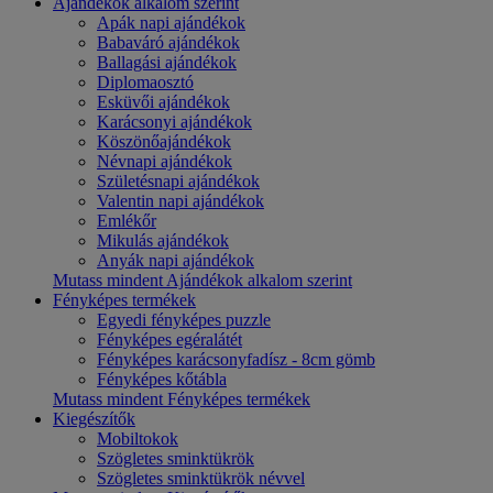
Ajándékok alkalom szerint
Apák napi ajándékok
Babaváró ajándékok
Ballagási ajándékok
Diplomaosztó
Esküvői ajándékok
Karácsonyi ajándékok
Köszönőajándékok
Névnapi ajándékok
Születésnapi ajándékok
Valentin napi ajándékok
Emlékőr
Mikulás ajándékok
Anyák napi ajándékok
Mutass mindent Ajándékok alkalom szerint
Fényképes termékek
Egyedi fényképes puzzle
Fényképes egéralátét
Fényképes karácsonyfadísz - 8cm gömb
Fényképes kőtábla
Mutass mindent Fényképes termékek
Kiegészítők
Mobiltokok
Szögletes sminktükrök
Szögletes sminktükrök névvel