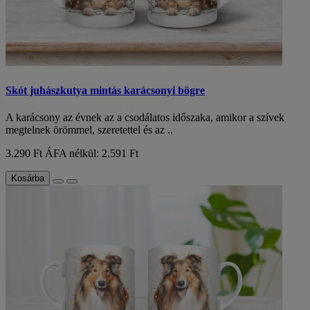
Skót juhászkutya mintás karácsonyi bögre
A karácsony az évnek az a csodálatos időszaka, amikor a szívek
megtelnek örömmel, szeretettel és az ..
3.290 Ft
ÁFA nélkül: 2.591 Ft
Kosárba