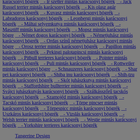
karácsonyi bögrék
- Ír szetter mintás karácsonyi bögrék
- Jack
Russel terrier mintás karácsonyi bögrék
- Kis olasz agár
karácsonyi bögrék
- Kuvasz mintás karácsonyi bögrék
-
Labradoros karácsonyi bögrék
- Leonbergi mintás karácsonyi
bögrék
- Máltai selyemkutya mintás karácsonyi bögrék
-
Masztiff mintás karácsonyi bögrék
- Mopsz mintás karácsonyi
bögre
- Német dogos karácsonyi bögrék
- Németjuhász mintás
karácsonyi bögrék
- Ordas színű németjuhász karácsonyi mintás
bögre
- Orosz terrier mintás karácsonyi bögrék
- Papillon mintás
karácsonyi bögrék
- Pekingi palotapincsi mintás karácsonyi
bögrék
- Pitbull terrieres karácsonyi bögrék
- Pointer mintás
karácsonyi bögrék
- Puli mintás karácsonyi bögrék
- Rottweiler
mintás karácsonyi bögre
- Schnauzeres karácsonyi bögrék
- Shar
pei karácsonyi bögrék
- Shiba inu karácsonyi bögrék
- Shih-tzu
mintás karácsonyi bögrék
- Skót juhászkutya mintás karácsonyi
bögrék
- Staffordshire bullterrier mintás karácsonyi bögrék
-
Svájci juhászkutyás karácsonyi bögrék
- Szálkásszőrű tacskós
karácsonyi bögrék
- Szamojéd mintás karácsonyi bögrék
-
Tacskó mintás karácsonyi bögrék
- Törpe pincser mintás
karácsonyi bögrék
- Törpespicc mintás karácsonyi bögrék
-
Uszkáros karácsonyi bögrék
- Vizslás karácsonyi bögrék
-
Welsh terrier mintás karácsonyi bögrék
- Westie mintás karácsonyi
bögrék
- Yorkshire terrieres karácsonyi bögrék
Tangerine Design