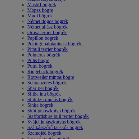
Mastiff bögrék
Mopsz bögre
Mudi bögrék
Német dogos bögrék
Németjuhász bögrék
Orosz terrier bögrék
Papillon bögrék
Pekingi palotapincsi bögrék
Pitbull terrier bögrék
Pointeres bögrék
Pulis bögre
Pumi bögrék
Ridgeback bögrék
Rottweiler mintás bögre
Schnauzeres bögrék
Shar-pei bögrék
Shiba inu bögrék
Shih-tzu mintás bögrék
Sinka bögrék
Skót juhászkutya bögrék
Staffordshire bull terrier bögrék
Svájci juhászkutyás bögrék
Szálkásszőrű tacskós bögrék
Szamojéd bögrék
Tacskó mintás bögrék