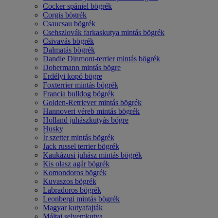
Cocker spániel bögrék
Corgis bögrék
Csaucsau bögrék
Csehszlovák farkaskutya mintás bögrék
Csivavás bögrék
Dalmatás bögrék
Dandie Dinmont-terrier mintás bögrék
Dobermann mintás bögre
Erdélyi kopó bögre
Foxterrier mintás bögrék
Francia bulldog bögrék
Golden-Retriever mintás bögrék
Hannoveri véreb mintás bögrék
Holland juhászkutyás bögre
Husky
Ír szetter mintás bögrék
Jack russel terrier bögrék
Kaukázusi juhász mintás bögrék
Kis olasz agár bögrék
Komondoros bögrék
Kuvaszos bögrék
Labradoros bögrék
Leonbergi mintás bögrék
Magyar kutyafajták
Máltai selyemkutya