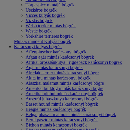
Törpespicc mintájú bögrék
Uszkáros bögrék
Vicces kutyás bögrék
Vizslás bögrék
Welsh terrier mintás bögrék
Westie bögrék
Yorkshire terrieres bögrék
Mutass mindent Kutyás bögrék
Karácsonyi kutyás bögrék
Affenpinscher karácsonyi bögrék
Afgán agár mintás karácsonyi bögrék
Afrikai oroszlánkutya - rigdeback karácsonyi bögrék
Agár mintás karácsonyi bögrék
Airedale terrier mintás karácsonyi bögre
Akita inu mintás karácsonyi bögrék
Alaszkai malamut mintás karácsonyi bögre
Amerikai bulldog mintás karácsonyi bögre
Amerikai pittbul mintás karácsonyi bögrék
Ausztrál juhászkutya karácsonyi bögrék
Basset hound mintás karácsonyi bögrék
Beagle mintás karácsonyi bögrék
Belga juhász - malinois mintás karácsonyi bögrék
Berni pásztor mintás karácsonyi bögrék
Bichon mintás karácsonyi bögrék