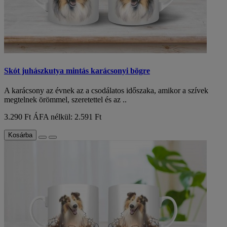
Skót juhászkutya mintás karácsonyi bögre
A karácsony az évnek az a csodálatos időszaka, amikor a szívek
megtelnek örömmel, szeretettel és az ..
3.290 Ft
ÁFA nélkül: 2.591 Ft
Kosárba