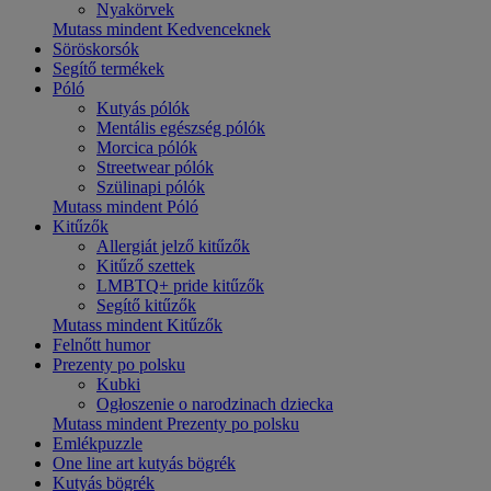
Nyakörvek
Mutass mindent Kedvenceknek
Söröskorsók
Segítő termékek
Póló
Kutyás pólók
Mentális egészség pólók
Morcica pólók
Streetwear pólók
Szülinapi pólók
Mutass mindent Póló
Kitűzők
Allergiát jelző kitűzők
Kitűző szettek
LMBTQ+ pride kitűzők
Segítő kitűzők
Mutass mindent Kitűzők
Felnőtt humor
Prezenty po polsku
Kubki
Ogłoszenie o narodzinach dziecka
Mutass mindent Prezenty po polsku
Emlékpuzzle
One line art kutyás bögrék
Kutyás bögrék