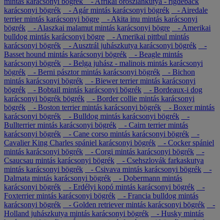
mintás karácsonyi bögrék
- Afrikai oroszlánkutya - rigdeback
karácsonyi bögrék
- Agár mintás karácsonyi bögrék
- Airedale
terrier mintás karácsonyi bögre
- Akita inu mintás karácsonyi
bögrék
- Alaszkai malamut mintás karácsonyi bögre
- Amerikai
bulldog mintás karácsonyi bögre
- Amerikai pittbul mintás
karácsonyi bögrék
- Ausztrál juhászkutya karácsonyi bögrék
-
Basset hound mintás karácsonyi bögrék
- Beagle mintás
karácsonyi bögrék
- Belga juhász - malinois mintás karácsonyi
bögrék
- Berni pásztor mintás karácsonyi bögrék
- Bichon
mintás karácsonyi bögrék
- Biewer terrier mintás karácsonyi
bögrék
- Bobtail mintás karácsonyi bögrék
- Bordeaux-i dog
karácsonyi bögrék bögrék
- Border collie mintás karácsonyi
bögrék
- Boston terrier mintás karácsonyi bögrék
- Boxer mintás
karácsonyi bögrék
- Bulldog mintás karácsonyi bögrék
-
Bullterrier mintás karácsonyi bögrék
- Cairn terrier mintás
karácsonyi bögrék
- Cane corso mintás karácsonyi bögrék
-
Cavalier King Charles spániel karácsonyi bögrék
- Cocker spániel
mintás karácsonyi bögrék
- Corgi mintás karácsonyi bögrék
-
Csaucsau mintás karácsonyi bögrék
- Csehszlovák farkaskutya
mintás karácsonyi bögrék
- Csivava mintás karácsonyi bögrék
-
Dalmata mintás karácsonyi bögrék
- Dobermann mintás
karácsonyi bögrék
- Erdélyi kopó mintás karácsonyi bögrék
-
Foxterrier mintás karácsonyi bögrék
- Francia bulldog mintás
karácsonyi bögrék
- Golden retriever mintás karácsonyi bögrék
-
Holland juhászkutya mintás karácsonyi bögrék
- Husky mintás