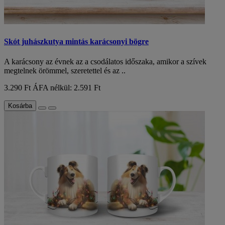
Skót juhászkutya mintás karácsonyi bögre
A karácsony az évnek az a csodálatos időszaka, amikor a szívek
megtelnek örömmel, szeretettel és az ..
3.290 Ft
ÁFA nélkül: 2.591 Ft
Kosárba