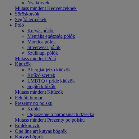
Nyakörvek
Mutass mindent Kedvenceknek
Söröskorsók
Segítő termékek
Póló
Kutyás pólók
Mentális egészség pólók
Morcica pólók
Streetwear pólók
Szülinapi pólók
Mutass mindent Póló
Kitűzők
Allergiát jelző kitűzők
Kitűző szettek
LMBTQ+ pride kitűzők
Segítő kitűzők
Mutass mindent Kitűzők
Felnőtt humor
Prezenty po polsku
Kubki
Ogłoszenie o narodzinach dziecka
Mutass mindent Prezenty po polsku
Emlékpuzzle
One line art kutyás bögrék
Kutyás bögrék