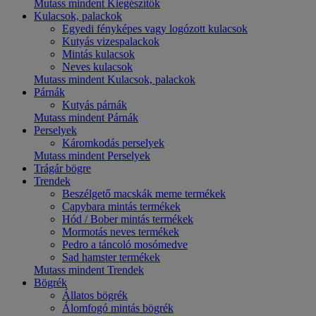
Mutass mindent Kiegészítők
Kulacsok, palackok
Egyedi fényképes vagy logózott kulacsok
Kutyás vizespalackok
Mintás kulacsok
Neves kulacsok
Mutass mindent Kulacsok, palackok
Párnák
Kutyás párnák
Mutass mindent Párnák
Perselyek
Káromkodás perselyek
Mutass mindent Perselyek
Trágár bögre
Trendek
Beszélgető macskák meme termékek
Capybara mintás termékek
Hód / Bober mintás termékek
Mormotás neves termékek
Pedro a táncoló mosómedve
Sad hamster termékek
Mutass mindent Trendek
Bögrék
Állatos bögrék
Álomfogó mintás bögrék