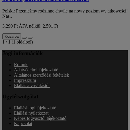
Polski: Przenieśmy rodzinne chwile na nowy poziom wyjątkowości!
Nas..
3.290 Ft
ÁFA nélkül: 2.591 Ft
Kosárba
1 / 1 (1 oldalból)
Jogi információk
Rólunk
Adatvédelmi tájékoztató
Általános szerződési feltételek
Impresszum
Elállás a vásárlástól
Ügyfélszolgálat
Elállási jogi tájékoztató
Elállási nyilatkozat
Képes fogyasztói tájékoztató
Kapcsolat