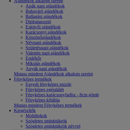
Ajándékok alkalom szerint
Apák napi ajándékok
Babaváró ajándékok
Ballagási ajándékok
Diplomaosztó
Esküvői ajándékok
Karácsonyi ajándékok
Köszönőajándékok
Névnapi ajándékok
Születésnapi ajándékok
Valentin napi ajándékok
Emlékőr
Mikulás ajándékok
Anyák napi ajándékok
Mutass mindent Ajándékok alkalom szerint
Fényképes termékek
Egyedi fényképes puzzle
Fényképes egéralátét
Fényképes karácsonyfadísz - 8cm gömb
Fényképes kőtábla
Mutass mindent Fényképes termékek
Kiegészítők
Mobiltokok
Szögletes sminktükrök
Szögletes sminktükrök névvel