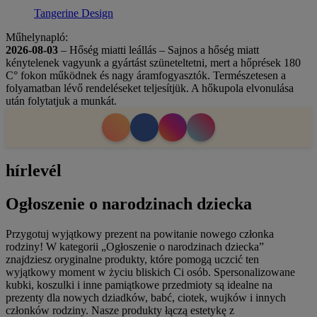
Tangerine Design
Műhelynapló:
2026-08-03
– Hőség miatti leállás – Sajnos a hőség miatt
kénytelenek vagyunk a gyártást szüneteltetni, mert a hőprések 180
C° fokon működnek és nagy áramfogyasztók. Természetesen a
folyamatban lévő rendeléseket teljesítjük. A hőkupola elvonulása
után folytatjuk a munkát.
hírlevél
Ogłoszenie o narodzinach dziecka
Przygotuj wyjątkowy prezent na powitanie nowego członka
rodziny! W kategorii „Ogłoszenie o narodzinach dziecka”
znajdziesz oryginalne produkty, które pomogą uczcić ten
wyjątkowy moment w życiu bliskich Ci osób. Spersonalizowane
kubki, koszulki i inne pamiątkowe przedmioty są idealne na
prezenty dla nowych dziadków, babć, ciotek, wujków i innych
członków rodziny. Nasze produkty łączą estetykę z