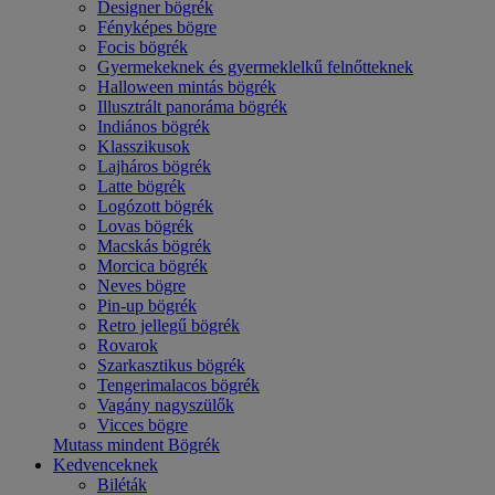
Designer bögrék
Fényképes bögre
Focis bögrék
Gyermekeknek és gyermeklelkű felnőtteknek
Halloween mintás bögrék
Illusztrált panoráma bögrék
Indiános bögrék
Klasszikusok
Lajháros bögrék
Latte bögrék
Logózott bögrék
Lovas bögrék
Macskás bögrék
Morcica bögrék
Neves bögre
Pin-up bögrék
Retro jellegű bögrék
Rovarok
Szarkasztikus bögrék
Tengerimalacos bögrék
Vagány nagyszülők
Vicces bögre
Mutass mindent Bögrék
Kedvenceknek
Biléták