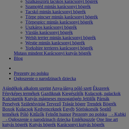
Szálkásszőrű tacskós karácsonyi bögrék
Szamojéd mintás karácsonyi bögrék
Tacskó mintás karácsonyi bögrék
Törpe pincser mintás karácsonyi bögrék
Törpespicc mintás karácsonyi bögrék
Uszkáros karácsonyi bögrék
Vizslás karácsonyi bögrék
Welsh terrier mintás karácsonyi bögrék
Westie mintás karácsonyi bögrék
Yorkshire terrieres karácsonyi bögrék
Mutass mindent Karácsonyi kutyás bögrék
Blog
Prezenty po polsku
Ogłoszenie o narodzinach dziecka
Ajándékok alkalom szerint
Anya-lánya póló szett
Ékszerek
Fényképes termékek
Gazdiknak
Kiegészítők
Kulacsok, palackok
Kulcstartók
Kutyás mágneses mosogatógép Jelölők
Párnák
Perselyek
Születésvirág
Tervező
Trágár bögre
Trendek
Bögrék
Boxok
Kulacsok
Kedvenceknek
Egyéb
Söröskorsók
Segítő
termékek
Póló
Kitűzők
Felnőtt humor
Prezenty po polsku
- Kubki
- Ogłoszenie o narodzinach dziecka
Emlékpuzzle
One line art
kutyás bögrék
Kutyás bögrék
Karácsonyi kutyás bögrék