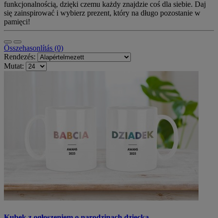
funkcjonalnością, dzięki czemu każdy znajdzie coś dla siebie. Daj
się zainspirować i wybierz prezent, który na długo pozostanie w
pamięci!
Összehasonlítás (0)
Rendezés:
Mutat:
Kubek z ogłoszeniem o narodzinach dziecka