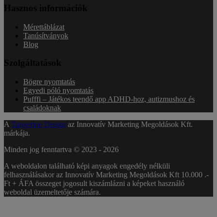
Hasznos információk
Mérettáblázat
Tanúsítványok
Blog
Szolgáltatások
Bögre nyomtatás
Egyedi póló nyomtatás
Pufffi – Játékos teendő app ADHD-hoz, autizmushoz és
családoknak
A
Tangerine Design
az Innovatív Marketing Megoldások Kft.
márkája.
Minden jog fenntartva © 2023 -
2026
A weboldalon található képi anyagok engedély nélküli
felhasználásakor az Innovatív Marketing Megoldások Kft 10.000 .-
Ft + ÁFA összeget jogosult kiszámlázni a képeket használó
weboldal üzemeltetője számára.