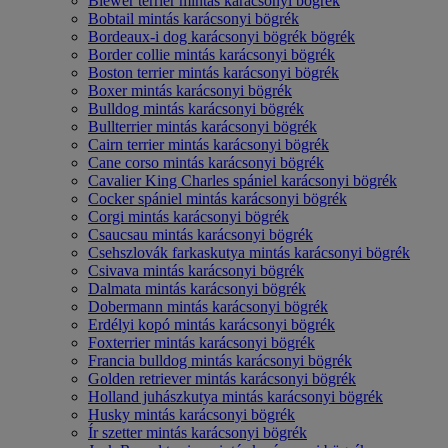
Biewer terrier mintás karácsonyi bögrék
Bobtail mintás karácsonyi bögrék
Bordeaux-i dog karácsonyi bögrék bögrék
Border collie mintás karácsonyi bögrék
Boston terrier mintás karácsonyi bögrék
Boxer mintás karácsonyi bögrék
Bulldog mintás karácsonyi bögrék
Bullterrier mintás karácsonyi bögrék
Cairn terrier mintás karácsonyi bögrék
Cane corso mintás karácsonyi bögrék
Cavalier King Charles spániel karácsonyi bögrék
Cocker spániel mintás karácsonyi bögrék
Corgi mintás karácsonyi bögrék
Csaucsau mintás karácsonyi bögrék
Csehszlovák farkaskutya mintás karácsonyi bögrék
Csivava mintás karácsonyi bögrék
Dalmata mintás karácsonyi bögrék
Dobermann mintás karácsonyi bögrék
Erdélyi kopó mintás karácsonyi bögrék
Foxterrier mintás karácsonyi bögrék
Francia bulldog mintás karácsonyi bögrék
Golden retriever mintás karácsonyi bögrék
Holland juhászkutya mintás karácsonyi bögrék
Husky mintás karácsonyi bögrék
Ír szetter mintás karácsonyi bögrék