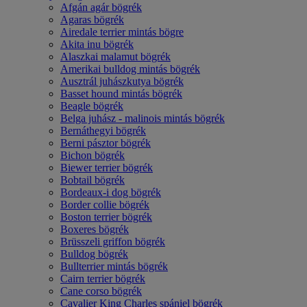
Afgán agár bögrék
Agaras bögrék
Airedale terrier mintás bögre
Akita inu bögrék
Alaszkai malamut bögrék
Amerikai bulldog mintás bögrék
Ausztrál juhászkutya bögrék
Basset hound mintás bögrék
Beagle bögrék
Belga juhász - malinois mintás bögrék
Bernáthegyi bögrék
Berni pásztor bögrék
Bichon bögrék
Biewer terrier bögrék
Bobtail bögrék
Bordeaux-i dog bögrék
Border collie bögrék
Boston terrier bögrék
Boxeres bögrék
Brüsszeli griffon bögrék
Bulldog bögrék
Bullterrier mintás bögrék
Cairn terrier bögrék
Cane corso bögrék
Cavalier King Charles spániel bögrék