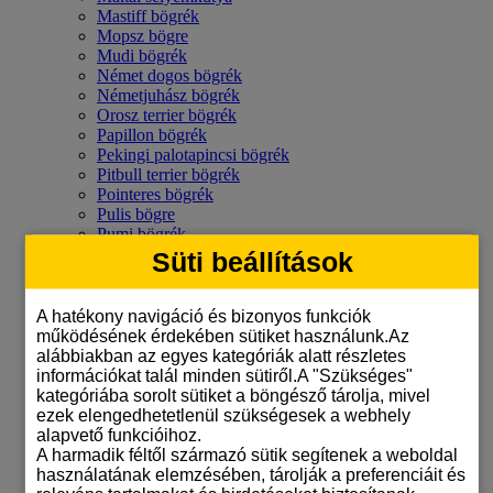
Mastiff bögrék
Mopsz bögre
Mudi bögrék
Német dogos bögrék
Németjuhász bögrék
Orosz terrier bögrék
Papillon bögrék
Pekingi palotapincsi bögrék
Pitbull terrier bögrék
Pointeres bögrék
Pulis bögre
Pumi bögrék
Ridgeback bögrék
Süti beállítások
Rottweiler mintás bögre
Schnauzeres bögrék
Shar-pei bögrék
A hatékony navigáció és bizonyos funkciók
Shiba inu bögrék
működésének érdekében sütiket használunk.Az
Shih-tzu mintás bögrék
alábbiakban az egyes kategóriák alatt részletes
Sinka bögrék
információkat talál minden sütiről.A "Szükséges"
Skót juhászkutya bögrék
kategóriába sorolt sütiket a böngésző tárolja, mivel
Staffordshire bull terrier bögrék
ezek elengedhetetlenül szükségesek a webhely
Svájci juhászkutyás bögrék
alapvető funkcióihoz.
Szálkásszőrű tacskós bögrék
A harmadik féltől származó sütik segítenek a weboldal
Szamojéd bögrék
használatának elemzésében, tárolják a preferenciáit és
Tacskó mintás bögrék