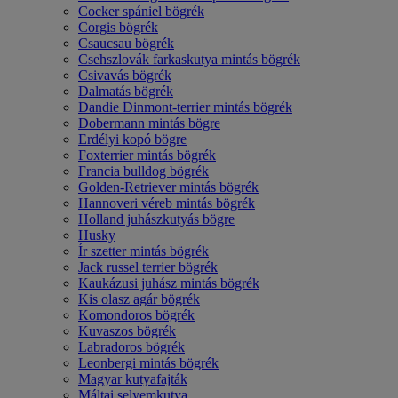
Cocker spániel bögrék
Corgis bögrék
Csaucsau bögrék
Csehszlovák farkaskutya mintás bögrék
Csivavás bögrék
Dalmatás bögrék
Dandie Dinmont-terrier mintás bögrék
Dobermann mintás bögre
Erdélyi kopó bögre
Foxterrier mintás bögrék
Francia bulldog bögrék
Golden-Retriever mintás bögrék
Hannoveri véreb mintás bögrék
Holland juhászkutyás bögre
Husky
Ír szetter mintás bögrék
Jack russel terrier bögrék
Kaukázusi juhász mintás bögrék
Kis olasz agár bögrék
Komondoros bögrék
Kuvaszos bögrék
Labradoros bögrék
Leonbergi mintás bögrék
Magyar kutyafajták
Máltai selyemkutya