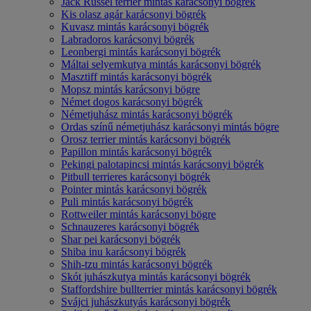
Jack Russel terrier mintás karácsonyi bögrék
Kis olasz agár karácsonyi bögrék
Kuvasz mintás karácsonyi bögrék
Labradoros karácsonyi bögrék
Leonbergi mintás karácsonyi bögrék
Máltai selyemkutya mintás karácsonyi bögrék
Masztiff mintás karácsonyi bögrék
Mopsz mintás karácsonyi bögre
Német dogos karácsonyi bögrék
Németjuhász mintás karácsonyi bögrék
Ordas színű németjuhász karácsonyi mintás bögre
Orosz terrier mintás karácsonyi bögrék
Papillon mintás karácsonyi bögrék
Pekingi palotapincsi mintás karácsonyi bögrék
Pitbull terrieres karácsonyi bögrék
Pointer mintás karácsonyi bögrék
Puli mintás karácsonyi bögrék
Rottweiler mintás karácsonyi bögre
Schnauzeres karácsonyi bögrék
Shar pei karácsonyi bögrék
Shiba inu karácsonyi bögrék
Shih-tzu mintás karácsonyi bögrék
Skót juhászkutya mintás karácsonyi bögrék
Staffordshire bullterrier mintás karácsonyi bögrék
Svájci juhászkutyás karácsonyi bögrék