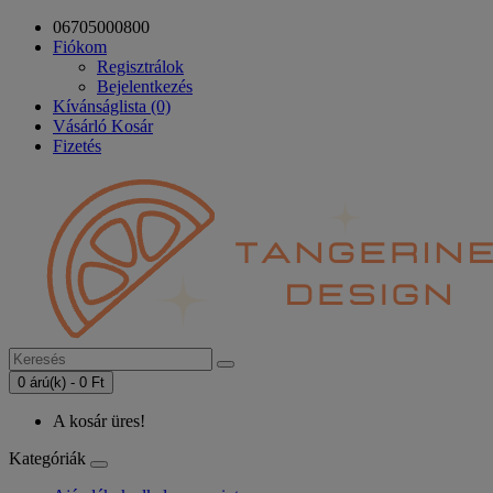
06705000800
Fiókom
Regisztrálok
Bejelentkezés
Kívánságlista (0)
Vásárló Kosár
Fizetés
0 árú(k) - 0 Ft
A kosár üres!
Kategóriák