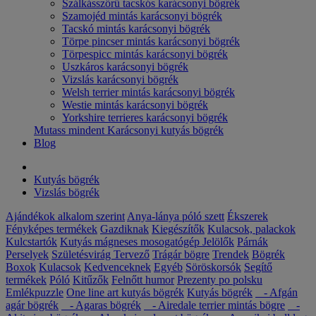
Szálkásszőrű tacskós karácsonyi bögrék
Szamojéd mintás karácsonyi bögrék
Tacskó mintás karácsonyi bögrék
Törpe pincser mintás karácsonyi bögrék
Törpespicc mintás karácsonyi bögrék
Uszkáros karácsonyi bögrék
Vizslás karácsonyi bögrék
Welsh terrier mintás karácsonyi bögrék
Westie mintás karácsonyi bögrék
Yorkshire terrieres karácsonyi bögrék
Mutass mindent Karácsonyi kutyás bögrék
Blog
Kutyás bögrék
Vizslás bögrék
Ajándékok alkalom szerint
Anya-lánya póló szett
Ékszerek
Fényképes termékek
Gazdiknak
Kiegészítők
Kulacsok, palackok
Kulcstartók
Kutyás mágneses mosogatógép Jelölők
Párnák
Perselyek
Születésvirág
Tervező
Trágár bögre
Trendek
Bögrék
Boxok
Kulacsok
Kedvenceknek
Egyéb
Söröskorsók
Segítő
termékek
Póló
Kitűzők
Felnőtt humor
Prezenty po polsku
Emlékpuzzle
One line art kutyás bögrék
Kutyás bögrék
- Afgán
agár bögrék
- Agaras bögrék
- Airedale terrier mintás bögre
-