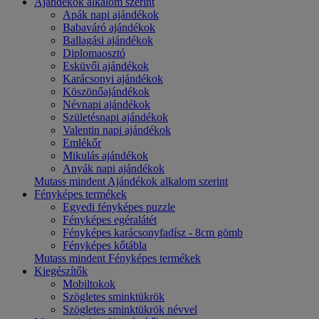
Ajándékok alkalom szerint
Apák napi ajándékok
Babaváró ajándékok
Ballagási ajándékok
Diplomaosztó
Esküvői ajándékok
Karácsonyi ajándékok
Köszönőajándékok
Névnapi ajándékok
Születésnapi ajándékok
Valentin napi ajándékok
Emlékőr
Mikulás ajándékok
Anyák napi ajándékok
Mutass mindent Ajándékok alkalom szerint
Fényképes termékek
Egyedi fényképes puzzle
Fényképes egéralátét
Fényképes karácsonyfadísz - 8cm gömb
Fényképes kőtábla
Mutass mindent Fényképes termékek
Kiegészítők
Mobiltokok
Szögletes sminktükrök
Szögletes sminktükrök névvel