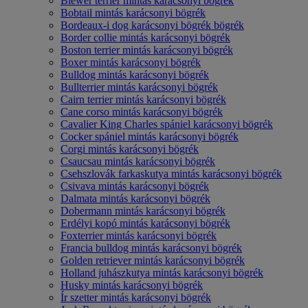
Biewer terrier mintás karácsonyi bögrék
Bobtail mintás karácsonyi bögrék
Bordeaux-i dog karácsonyi bögrék bögrék
Border collie mintás karácsonyi bögrék
Boston terrier mintás karácsonyi bögrék
Boxer mintás karácsonyi bögrék
Bulldog mintás karácsonyi bögrék
Bullterrier mintás karácsonyi bögrék
Cairn terrier mintás karácsonyi bögrék
Cane corso mintás karácsonyi bögrék
Cavalier King Charles spániel karácsonyi bögrék
Cocker spániel mintás karácsonyi bögrék
Corgi mintás karácsonyi bögrék
Csaucsau mintás karácsonyi bögrék
Csehszlovák farkaskutya mintás karácsonyi bögrék
Csivava mintás karácsonyi bögrék
Dalmata mintás karácsonyi bögrék
Dobermann mintás karácsonyi bögrék
Erdélyi kopó mintás karácsonyi bögrék
Foxterrier mintás karácsonyi bögrék
Francia bulldog mintás karácsonyi bögrék
Golden retriever mintás karácsonyi bögrék
Holland juhászkutya mintás karácsonyi bögrék
Husky mintás karácsonyi bögrék
Ír szetter mintás karácsonyi bögrék