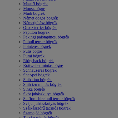
Mastiff bögrék
Mopsz bögre
Mudi bögrék
Német dogos bögrék
Németjuhász bögrék
Orosz terrier bögrék
Papillon bögrék
Pekingi palotapincsi bögrék
Pitbull terrier bögrék
Pointeres bögrék
Pulis bögre
Pumi bögrék
Ridgeback bögrék
Rottweiler mintás bögre
Schnauzeres bögrék
Shar-pei bögrék
Shiba inu bögrék
Shih-tzu mintás bögrék
Sinka bögrék
Skót juhászkutya bögrék
Staffordshire bull terrier bögrék
Svájci juhászkutyás bögrék
Szálkásszőrű tacskós bögrék
Szamojéd bögrék
Tacskó mintás bögrék