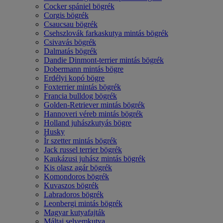
Cocker spániel bögrék
Corgis bögrék
Csaucsau bögrék
Csehszlovák farkaskutya mintás bögrék
Csivavás bögrék
Dalmatás bögrék
Dandie Dinmont-terrier mintás bögrék
Dobermann mintás bögre
Erdélyi kopó bögre
Foxterrier mintás bögrék
Francia bulldog bögrék
Golden-Retriever mintás bögrék
Hannoveri véreb mintás bögrék
Holland juhászkutyás bögre
Husky
Ír szetter mintás bögrék
Jack russel terrier bögrék
Kaukázusi juhász mintás bögrék
Kis olasz agár bögrék
Komondoros bögrék
Kuvaszos bögrék
Labradoros bögrék
Leonbergi mintás bögrék
Magyar kutyafajták
Máltai selyemkutya