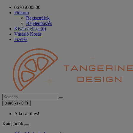
06705000800
Fiókom
Regisztrálok
Bejelentkezés
Kívánságlista (0)
Vásárló Kosár
Fizetés
0 árú(k) - 0 Ft
A kosár üres!
Kategóriák