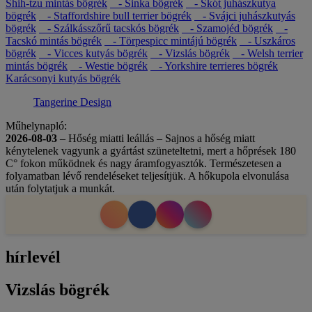
Shih-tzu mintás bögrék
- Sinka bögrék
- Skót juhászkutya
bögrék
- Staffordshire bull terrier bögrék
- Svájci juhászkutyás
bögrék
- Szálkásszőrű tacskós bögrék
- Szamojéd bögrék
-
Tacskó mintás bögrék
- Törpespicc mintájú bögrék
- Uszkáros
bögrék
- Vicces kutyás bögrék
- Vizslás bögrék
- Welsh terrier
mintás bögrék
- Westie bögrék
- Yorkshire terrieres bögrék
Karácsonyi kutyás bögrék
Tangerine Design
Műhelynapló:
2026-08-03
– Hőség miatti leállás – Sajnos a hőség miatt
kénytelenek vagyunk a gyártást szüneteltetni, mert a hőprések 180
C° fokon működnek és nagy áramfogyasztók. Természetesen a
folyamatban lévő rendeléseket teljesítjük. A hőkupola elvonulása
után folytatjuk a munkát.
hírlevél
Vizslás bögrék