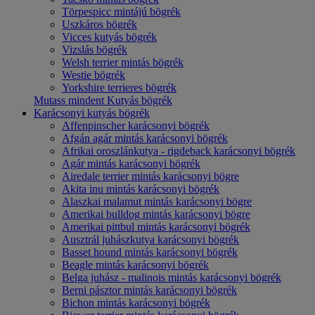
Törpespicc mintájú bögrék
Uszkáros bögrék
Vicces kutyás bögrék
Vizslás bögrék
Welsh terrier mintás bögrék
Westie bögrék
Yorkshire terrieres bögrék
Mutass mindent Kutyás bögrék
Karácsonyi kutyás bögrék
Affenpinscher karácsonyi bögrék
Afgán agár mintás karácsonyi bögrék
Afrikai oroszlánkutya - rigdeback karácsonyi bögrék
Agár mintás karácsonyi bögrék
Airedale terrier mintás karácsonyi bögre
Akita inu mintás karácsonyi bögrék
Alaszkai malamut mintás karácsonyi bögre
Amerikai bulldog mintás karácsonyi bögre
Amerikai pittbul mintás karácsonyi bögrék
Ausztrál juhászkutya karácsonyi bögrék
Basset hound mintás karácsonyi bögrék
Beagle mintás karácsonyi bögrék
Belga juhász - malinois mintás karácsonyi bögrék
Berni pásztor mintás karácsonyi bögrék
Bichon mintás karácsonyi bögrék