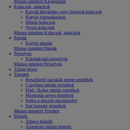
Mutass mindent Kiegészítők
Kulacsok, palackok
Egyedi fényképes vagy logózott kulacsok
Kutyás vizespalackok
Mintás kulacsok
Neves kulacsok
Mutass mindent Kulacsok, palackok
Párnák
Kutyás párnák
Mutass mindent Párnák
Perselyek
Káromkodás perselyek
Mutass mindent Perselyek
Trágár bögre
Trendek
Beszélgető macskák meme termékek
Capybara mintás termékek
Hód / Bober mintás termékek
Mormotás neves termékek
Pedro a táncoló mosómedve
Sad hamster termékek
Mutass mindent Trendek
Bögrék
Állatos bögrék
Álomfogó mintás bögrék