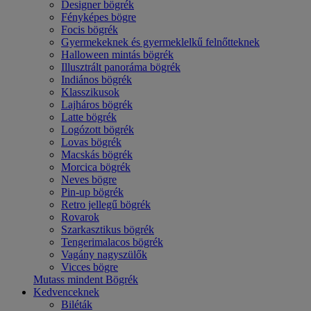
Designer bögrék
Fényképes bögre
Focis bögrék
Gyermekeknek és gyermeklelkű felnőtteknek
Halloween mintás bögrék
Illusztrált panoráma bögrék
Indiános bögrék
Klasszikusok
Lajháros bögrék
Latte bögrék
Logózott bögrék
Lovas bögrék
Macskás bögrék
Morcica bögrék
Neves bögre
Pin-up bögrék
Retro jellegű bögrék
Rovarok
Szarkasztikus bögrék
Tengerimalacos bögrék
Vagány nagyszülők
Vicces bögre
Mutass mindent Bögrék
Kedvenceknek
Biléták