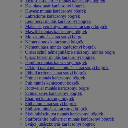
Jack Russel terrier mintás karácsonyi bögrék
Kis olasz agár karácsonyi bögrék
Kuvasz mintás karácsonyi bögrék
Labradoros karácsonyi bögrék
Leonbergi mintás karácsonyi bögrék
Máltai selyemkutya mintás karácsonyi bögrék
Masztiff mintás karácsonyi bögrék
Mopsz mintás karácsonyi bögre
Német dogos karácsonyi bögrék
Németjuhász mintás karácsonyi bögrék
Ordas színű németjuhász karácsonyi mintás bögre
Orosz terrier mintás karácsonyi bögrék
Papillon mintás karácsonyi bögrék
Pekingi palotapincsi mintás karácsonyi bögrék
Pitbull terrieres karácsonyi bögrék
Pointer mintás karácsonyi bögrék
Puli mintás karácsonyi bögrék
Rottweiler mintás karácsonyi bögre
Schnauzeres karácsonyi bögrék
Shar pei karácsonyi bögrék
Shiba inu karácsonyi bögrék
Shih-tzu mintás karácsonyi bögrék
Skót juhászkutya mintás karácsonyi bögrék
Staffordshire bullterrier mintás karácsonyi bögrék
Svájci juhászkutyás karácsonyi bögrék