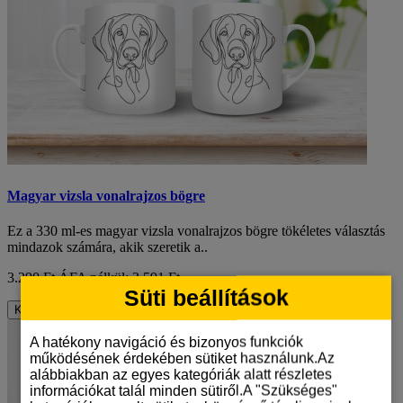
Magyar vizsla vonalrajzos bögre
Ez a 330 ml-es magyar vizsla vonalrajzos bögre tökéletes választás
mindazok számára, akik szeretik a..
3.290 Ft
ÁFA nélkül: 2.591 Ft
Süti beállítások
Kosárba
A hatékony navigáció és bizonyos funkciók
működésének érdekében sütiket használunk.Az
alábbiakban az egyes kategóriák alatt részletes
információkat talál minden sütiről.A "Szükséges"