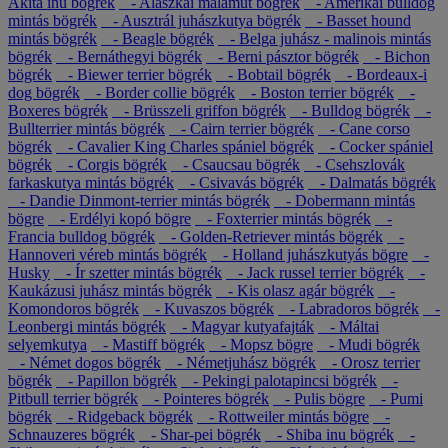
Akita inu bögrék
- Alaszkai malamut bögrék
- Amerikai bulldog
mintás bögrék
- Ausztrál juhászkutya bögrék
- Basset hound
mintás bögrék
- Beagle bögrék
- Belga juhász - malinois mintás
bögrék
- Bernáthegyi bögrék
- Berni pásztor bögrék
- Bichon
bögrék
- Biewer terrier bögrék
- Bobtail bögrék
- Bordeaux-i
dog bögrék
- Border collie bögrék
- Boston terrier bögrék
-
Boxeres bögrék
- Brüsszeli griffon bögrék
- Bulldog bögrék
-
Bullterrier mintás bögrék
- Cairn terrier bögrék
- Cane corso
bögrék
- Cavalier King Charles spániel bögrék
- Cocker spániel
bögrék
- Corgis bögrék
- Csaucsau bögrék
- Csehszlovák
farkaskutya mintás bögrék
- Csivavás bögrék
- Dalmatás bögrék
- Dandie Dinmont-terrier mintás bögrék
- Dobermann mintás
bögre
- Erdélyi kopó bögre
- Foxterrier mintás bögrék
-
Francia bulldog bögrék
- Golden-Retriever mintás bögrék
-
Hannoveri véreb mintás bögrék
- Holland juhászkutyás bögre
-
Husky
- Ír szetter mintás bögrék
- Jack russel terrier bögrék
-
Kaukázusi juhász mintás bögrék
- Kis olasz agár bögrék
-
Komondoros bögrék
- Kuvaszos bögrék
- Labradoros bögrék
-
Leonbergi mintás bögrék
- Magyar kutyafajták
- Máltai
selyemkutya
- Mastiff bögrék
- Mopsz bögre
- Mudi bögrék
- Német dogos bögrék
- Németjuhász bögrék
- Orosz terrier
bögrék
- Papillon bögrék
- Pekingi palotapincsi bögrék
-
Pitbull terrier bögrék
- Pointeres bögrék
- Pulis bögre
- Pumi
bögrék
- Ridgeback bögrék
- Rottweiler mintás bögre
-
Schnauzeres bögrék
- Shar-pei bögrék
- Shiba inu bögrék
-