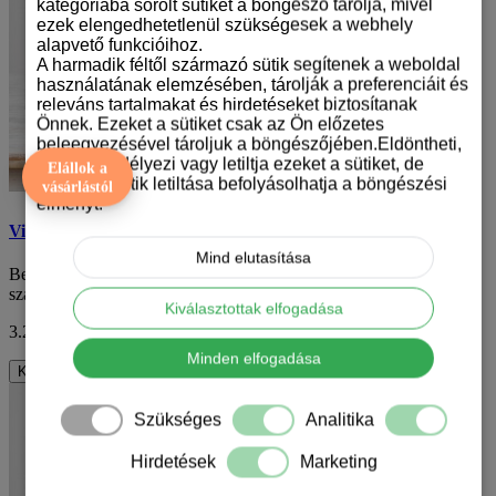
kategóriába sorolt sütiket a böngésző tárolja, mivel
ezek elengedhetetlenül szükségesek a webhely
alapvető funkcióihoz.
A harmadik féltől származó sütik segítenek a weboldal
használatának elemzésében, tárolják a preferenciáit és
releváns tartalmakat és hirdetéseket biztosítanak
Önnek. Ezeket a sütiket csak az Ön előzetes
beleegyezésével tároljuk a böngészőjében.Eldöntheti,
hogy engedélyezi vagy letiltja ezeket a sütiket, de
Elállok a
bizonyos sütik letiltása befolyásolhatja a böngészési
vásárlástól
élményt.
Vizsla mintás bögre
Mind elutasítása
Bemutatjuk a vizslás bögrét, amely a vizsla kedvelők és rajongók
számára ideális választás. Ez a báj..
Kiválasztottak elfogadása
3.290 Ft
ÁFA nélkül: 2.591 Ft
Minden elfogadása
Kosárba
Szükséges
Analitika
Hirdetések
Marketing