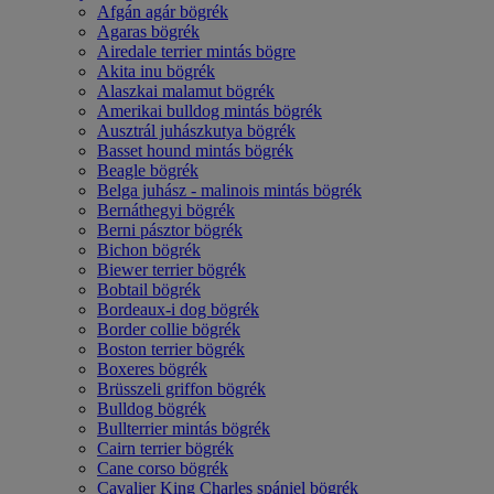
Afgán agár bögrék
Agaras bögrék
Airedale terrier mintás bögre
Akita inu bögrék
Alaszkai malamut bögrék
Amerikai bulldog mintás bögrék
Ausztrál juhászkutya bögrék
Basset hound mintás bögrék
Beagle bögrék
Belga juhász - malinois mintás bögrék
Bernáthegyi bögrék
Berni pásztor bögrék
Bichon bögrék
Biewer terrier bögrék
Bobtail bögrék
Bordeaux-i dog bögrék
Border collie bögrék
Boston terrier bögrék
Boxeres bögrék
Brüsszeli griffon bögrék
Bulldog bögrék
Bullterrier mintás bögrék
Cairn terrier bögrék
Cane corso bögrék
Cavalier King Charles spániel bögrék