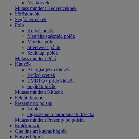
Nyakörvek
Mutass mindent Kedvenceknek
Söröskorsók
Segítő termékek
Póló
Kutyás pólók
Mentális egészség pólók
Morcica pólók
Streetwear pólók
Szülinapi pólók
Mutass mindent Póló
Kitűzők
Allergiát jelző kitűzők
Kitűző szettek
LMBTQ+ pride kitűzők
Segítő kitűzők
Mutass mindent Kitűzők
Felnőtt humor
Prezenty po polsku
Kubki
Ogłoszenie o narodzinach dziecka
Mutass mindent Prezenty po polsku
Emlékpuzzle
One line art kutyás bögrék
Kutyás bögrék