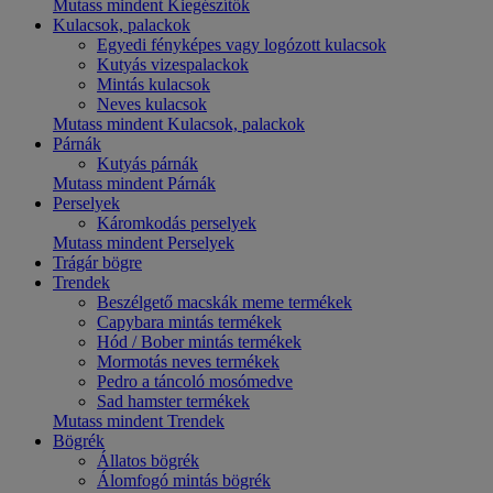
Mutass mindent Kiegészítők
Kulacsok, palackok
Egyedi fényképes vagy logózott kulacsok
Kutyás vizespalackok
Mintás kulacsok
Neves kulacsok
Mutass mindent Kulacsok, palackok
Párnák
Kutyás párnák
Mutass mindent Párnák
Perselyek
Káromkodás perselyek
Mutass mindent Perselyek
Trágár bögre
Trendek
Beszélgető macskák meme termékek
Capybara mintás termékek
Hód / Bober mintás termékek
Mormotás neves termékek
Pedro a táncoló mosómedve
Sad hamster termékek
Mutass mindent Trendek
Bögrék
Állatos bögrék
Álomfogó mintás bögrék