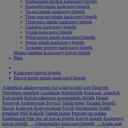
Szálkásszőrű tacskós karácsonyi bögrék
Szamojéd mintás karácsonyi bögrék
Tacskó mintás karácsonyi bögrék
Törpe pincser mintás karácsonyi bögrék
Törpespicc mintás karácsonyi bögrék
Uszkáros karácsonyi bögrék
Vizslás karácsonyi bögrék
Welsh terrier mintás karácsonyi bögrék
Westie mintás karácsonyi bögrék
Yorkshire terrieres karácsonyi bögrék
Mutass mindent Karácsonyi kutyás bögrék
Blog
Karácsonyi kutyás bögrék
Biewer terrier mintás karácsonyi bögrék
Ajándékok alkalom szerint
Anya-lánya póló szett
Ékszerek
Fényképes termékek
Gazdiknak
Kiegészítők
Kulacsok, palackok
Kulcstartók
Kutyás mágneses mosogatógép Jelölők
Párnák
Perselyek
Születésvirág
Tervező
Trágár bögre
Trendek
Bögrék
Boxok
Kulacsok
Kedvenceknek
Egyéb
Söröskorsók
Segítő
termékek
Póló
Kitűzők
Felnőtt humor
Prezenty po polsku
Emlékpuzzle
One line art kutyás bögrék
Kutyás bögrék
Karácsonyi
kutyás bögrék
- Affenpinscher karácsonyi bögrék
- Afgán agár