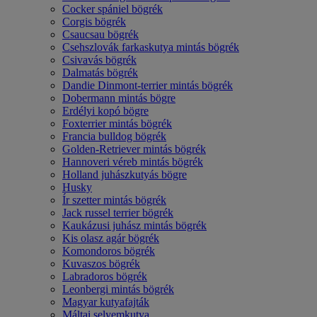
Cocker spániel bögrék
Corgis bögrék
Csaucsau bögrék
Csehszlovák farkaskutya mintás bögrék
Csivavás bögrék
Dalmatás bögrék
Dandie Dinmont-terrier mintás bögrék
Dobermann mintás bögre
Erdélyi kopó bögre
Foxterrier mintás bögrék
Francia bulldog bögrék
Golden-Retriever mintás bögrék
Hannoveri véreb mintás bögrék
Holland juhászkutyás bögre
Husky
Ír szetter mintás bögrék
Jack russel terrier bögrék
Kaukázusi juhász mintás bögrék
Kis olasz agár bögrék
Komondoros bögrék
Kuvaszos bögrék
Labradoros bögrék
Leonbergi mintás bögrék
Magyar kutyafajták
Máltai selyemkutya