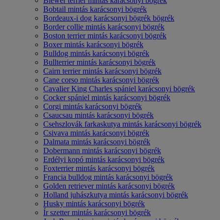
Biewer terrier mintás karácsonyi bögrék
Bobtail mintás karácsonyi bögrék
Bordeaux-i dog karácsonyi bögrék bögrék
Border collie mintás karácsonyi bögrék
Boston terrier mintás karácsonyi bögrék
Boxer mintás karácsonyi bögrék
Bulldog mintás karácsonyi bögrék
Bullterrier mintás karácsonyi bögrék
Cairn terrier mintás karácsonyi bögrék
Cane corso mintás karácsonyi bögrék
Cavalier King Charles spániel karácsonyi bögrék
Cocker spániel mintás karácsonyi bögrék
Corgi mintás karácsonyi bögrék
Csaucsau mintás karácsonyi bögrék
Csehszlovák farkaskutya mintás karácsonyi bögrék
Csivava mintás karácsonyi bögrék
Dalmata mintás karácsonyi bögrék
Dobermann mintás karácsonyi bögrék
Erdélyi kopó mintás karácsonyi bögrék
Foxterrier mintás karácsonyi bögrék
Francia bulldog mintás karácsonyi bögrék
Golden retriever mintás karácsonyi bögrék
Holland juhászkutya mintás karácsonyi bögrék
Husky mintás karácsonyi bögrék
Ír szetter mintás karácsonyi bögrék