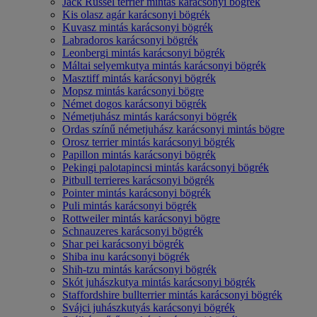
Jack Russel terrier mintás karácsonyi bögrék
Kis olasz agár karácsonyi bögrék
Kuvasz mintás karácsonyi bögrék
Labradoros karácsonyi bögrék
Leonbergi mintás karácsonyi bögrék
Máltai selyemkutya mintás karácsonyi bögrék
Masztiff mintás karácsonyi bögrék
Mopsz mintás karácsonyi bögre
Német dogos karácsonyi bögrék
Németjuhász mintás karácsonyi bögrék
Ordas színű németjuhász karácsonyi mintás bögre
Orosz terrier mintás karácsonyi bögrék
Papillon mintás karácsonyi bögrék
Pekingi palotapincsi mintás karácsonyi bögrék
Pitbull terrieres karácsonyi bögrék
Pointer mintás karácsonyi bögrék
Puli mintás karácsonyi bögrék
Rottweiler mintás karácsonyi bögre
Schnauzeres karácsonyi bögrék
Shar pei karácsonyi bögrék
Shiba inu karácsonyi bögrék
Shih-tzu mintás karácsonyi bögrék
Skót juhászkutya mintás karácsonyi bögrék
Staffordshire bullterrier mintás karácsonyi bögrék
Svájci juhászkutyás karácsonyi bögrék