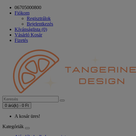
06705000800
Fiókom
Regisztrálok
Bejelentkezés
Kívánságlista (0)
Vásárló Kosár
Fizetés
0 árú(k) - 0 Ft
A kosár üres!
Kategóriák