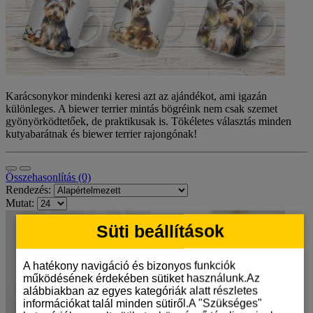
Karácsonykor mindenki keresi azt az ajándékot, ami igazán
különleges. A biewer terrier mintás bögréink nem csak szemet
gyönyörködtetőek, de praktikusak is. Tökéletes választás minden
kutyabarátnak és biewer terrier rajongónak!
Összehasonlítás (0)
Rendezés:
Mutat:
Süti beállítások
A hatékony navigáció és bizonyos funkciók
működésének érdekében sütiket használunk.Az
alábbiakban az egyes kategóriák alatt részletes
információkat talál minden sütiről.A "Szükséges"