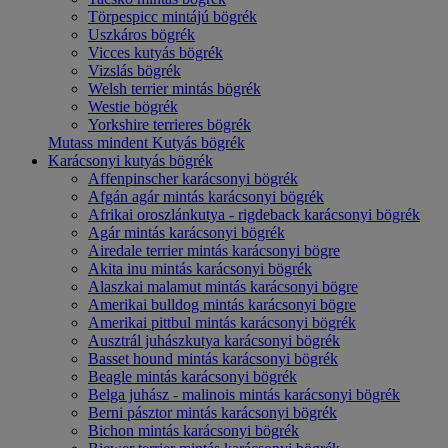
Törpespicc mintájú bögrék
Uszkáros bögrék
Vicces kutyás bögrék
Vizslás bögrék
Welsh terrier mintás bögrék
Westie bögrék
Yorkshire terrieres bögrék
Mutass mindent Kutyás bögrék
Karácsonyi kutyás bögrék
Affenpinscher karácsonyi bögrék
Afgán agár mintás karácsonyi bögrék
Afrikai oroszlánkutya - rigdeback karácsonyi bögrék
Agár mintás karácsonyi bögrék
Airedale terrier mintás karácsonyi bögre
Akita inu mintás karácsonyi bögrék
Alaszkai malamut mintás karácsonyi bögre
Amerikai bulldog mintás karácsonyi bögre
Amerikai pittbul mintás karácsonyi bögrék
Ausztrál juhászkutya karácsonyi bögrék
Basset hound mintás karácsonyi bögrék
Beagle mintás karácsonyi bögrék
Belga juhász - malinois mintás karácsonyi bögrék
Berni pásztor mintás karácsonyi bögrék
Bichon mintás karácsonyi bögrék