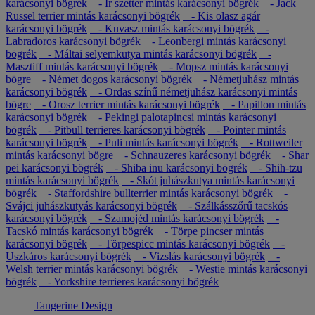
karácsonyi bögrék
- Ír szetter mintás karácsonyi bögrék
- Jack
Russel terrier mintás karácsonyi bögrék
- Kis olasz agár
karácsonyi bögrék
- Kuvasz mintás karácsonyi bögrék
-
Labradoros karácsonyi bögrék
- Leonbergi mintás karácsonyi
bögrék
- Máltai selyemkutya mintás karácsonyi bögrék
-
Masztiff mintás karácsonyi bögrék
- Mopsz mintás karácsonyi
bögre
- Német dogos karácsonyi bögrék
- Németjuhász mintás
karácsonyi bögrék
- Ordas színű németjuhász karácsonyi mintás
bögre
- Orosz terrier mintás karácsonyi bögrék
- Papillon mintás
karácsonyi bögrék
- Pekingi palotapincsi mintás karácsonyi
bögrék
- Pitbull terrieres karácsonyi bögrék
- Pointer mintás
karácsonyi bögrék
- Puli mintás karácsonyi bögrék
- Rottweiler
mintás karácsonyi bögre
- Schnauzeres karácsonyi bögrék
- Shar
pei karácsonyi bögrék
- Shiba inu karácsonyi bögrék
- Shih-tzu
mintás karácsonyi bögrék
- Skót juhászkutya mintás karácsonyi
bögrék
- Staffordshire bullterrier mintás karácsonyi bögrék
-
Svájci juhászkutyás karácsonyi bögrék
- Szálkásszőrű tacskós
karácsonyi bögrék
- Szamojéd mintás karácsonyi bögrék
-
Tacskó mintás karácsonyi bögrék
- Törpe pincser mintás
karácsonyi bögrék
- Törpespicc mintás karácsonyi bögrék
-
Uszkáros karácsonyi bögrék
- Vizslás karácsonyi bögrék
-
Welsh terrier mintás karácsonyi bögrék
- Westie mintás karácsonyi
bögrék
- Yorkshire terrieres karácsonyi bögrék
Tangerine Design