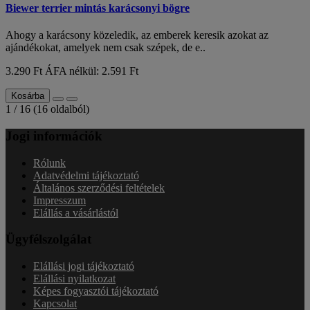
Biewer terrier mintás karácsonyi bögre
Ahogy a karácsony közeledik, az emberek keresik azokat az
ajándékokat, amelyek nem csak szépek, de e..
3.290 Ft
ÁFA nélkül: 2.591 Ft
Kosárba
1 / 16 (16 oldalból)
Jogi információk
Rólunk
Adatvédelmi tájékoztató
Általános szerződési feltételek
Impresszum
Elállás a vásárlástól
Ügyfélszolgálat
Elállási jogi tájékoztató
Elállási nyilatkozat
Képes fogyasztói tájékoztató
Kapcsolat