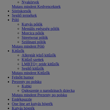
Nyakörvek
Mutass mindent Kedvenceknek
Söröskorsók
Segítő termékek
Póló
Kutyás pólók
Mentális egészség pólók
Morcica pólók
Streetwear pólók
Szülinapi pólók
Mutass mindent Póló
Kitűzők
Allergiát jelző kitűzők
Kitűző szettek
LMBTQ+ pride kitűzők
Segítő kitűzők
Mutass mindent Kitűzők
Felnőtt humor
Prezenty po polsku
Kubki
Ogłoszenie o narodzinach dziecka
Mutass mindent Prezenty po polsku
Emlékpuzzle
One line art kutyás bögrék
Kutyás bögrék