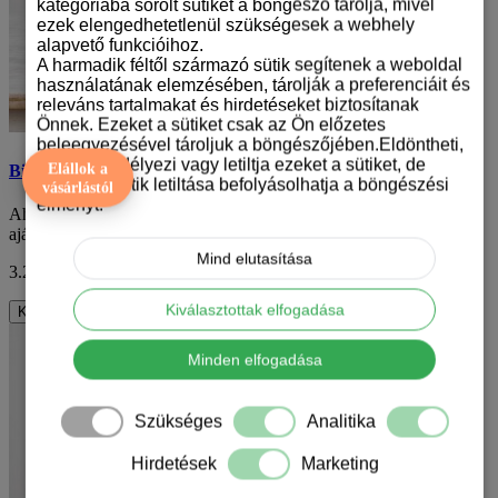
kategóriába sorolt sütiket a böngésző tárolja, mivel
ezek elengedhetetlenül szükségesek a webhely
alapvető funkcióihoz.
A harmadik féltől származó sütik segítenek a weboldal
használatának elemzésében, tárolják a preferenciáit és
releváns tartalmakat és hirdetéseket biztosítanak
Önnek. Ezeket a sütiket csak az Ön előzetes
beleegyezésével tároljuk a böngészőjében.Eldöntheti,
hogy engedélyezi vagy letiltja ezeket a sütiket, de
Elállok a
Biewer terrier mintás karácsonyi bögre
bizonyos sütik letiltása befolyásolhatja a böngészési
vásárlástól
élményt.
Ahogy a karácsony közeledik, az emberek keresik azokat az
ajándékokat, amelyek nem csak szépek, de e..
Mind elutasítása
3.290 Ft
ÁFA nélkül: 2.591 Ft
Kiválasztottak elfogadása
Kosárba
Minden elfogadása
Szükséges
Analitika
Hirdetések
Marketing