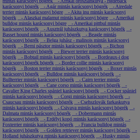
mintás karácsonyi bögrék
- Afrikai oroszlánkutya - rigdeback
karácsonyi bögrék
- Agár mintás karácsonyi bögrék
- Airedale
terrier mintás karácsonyi bögre
- Akita inu mintás karácsonyi
bögrék
- Alaszkai malamut mintás karácsonyi bögre
- Amerikai
bulldog mintás karácsonyi bögre
- Amerikai pittbul mintás
karácsonyi bögrék
- Ausztrál juhászkutya karácsonyi bögrék
-
Basset hound mintás karácsonyi bögrék
- Beagle mintás
karácsonyi bögrék
- Belga juhász - malinois mintás karácsonyi
bögrék
- Berni pásztor mintás karácsonyi bögrék
- Bichon
mintás karácsonyi bögrék
- Biewer terrier mintás karácsonyi
bögrék
- Bobtail mintás karácsonyi bögrék
- Bordeaux-i dog
karácsonyi bögrék bögrék
- Border collie mintás karácsonyi
bögrék
- Boston terrier mintás karácsonyi bögrék
- Boxer mintás
karácsonyi bögrék
- Bulldog mintás karácsonyi bögrék
-
Bullterrier mintás karácsonyi bögrék
- Cairn terrier mintás
karácsonyi bögrék
- Cane corso mintás karácsonyi bögrék
-
Cavalier King Charles spániel karácsonyi bögrék
- Cocker spániel
mintás karácsonyi bögrék
- Corgi mintás karácsonyi bögrék
-
Csaucsau mintás karácsonyi bögrék
- Csehszlovák farkaskutya
mintás karácsonyi bögrék
- Csivava mintás karácsonyi bögrék
-
Dalmata mintás karácsonyi bögrék
- Dobermann mintás
karácsonyi bögrék
- Erdélyi kopó mintás karácsonyi bögrék
-
Foxterrier mintás karácsonyi bögrék
- Francia bulldog mintás
karácsonyi bögrék
- Golden retriever mintás karácsonyi bögrék
-
Holland juhászkutya mintás karácsonyi bögrék
- Husky mintás