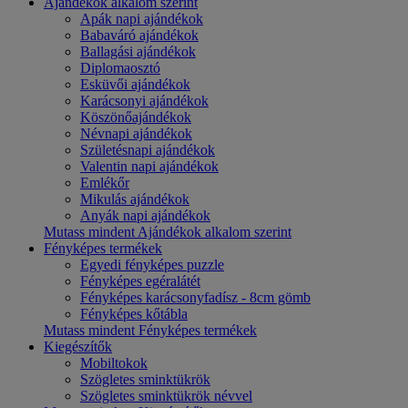
Ajándékok alkalom szerint
Apák napi ajándékok
Babaváró ajándékok
Ballagási ajándékok
Diplomaosztó
Esküvői ajándékok
Karácsonyi ajándékok
Köszönőajándékok
Névnapi ajándékok
Születésnapi ajándékok
Valentin napi ajándékok
Emlékőr
Mikulás ajándékok
Anyák napi ajándékok
Mutass mindent Ajándékok alkalom szerint
Fényképes termékek
Egyedi fényképes puzzle
Fényképes egéralátét
Fényképes karácsonyfadísz - 8cm gömb
Fényképes kőtábla
Mutass mindent Fényképes termékek
Kiegészítők
Mobiltokok
Szögletes sminktükrök
Szögletes sminktükrök névvel