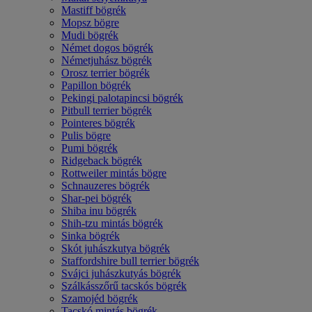
Mastiff bögrék
Mopsz bögre
Mudi bögrék
Német dogos bögrék
Németjuhász bögrék
Orosz terrier bögrék
Papillon bögrék
Pekingi palotapincsi bögrék
Pitbull terrier bögrék
Pointeres bögrék
Pulis bögre
Pumi bögrék
Ridgeback bögrék
Rottweiler mintás bögre
Schnauzeres bögrék
Shar-pei bögrék
Shiba inu bögrék
Shih-tzu mintás bögrék
Sinka bögrék
Skót juhászkutya bögrék
Staffordshire bull terrier bögrék
Svájci juhászkutyás bögrék
Szálkásszőrű tacskós bögrék
Szamojéd bögrék
Tacskó mintás bögrék