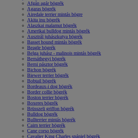
Afgán agár bögrék
Agaras bögrék
Airedale terrier mintás bögre
Akita inu bögrék
Alaszkai malamut bögrék
Amerikai bulldog mintás bögrék
Ausztrál juhászkutya bögrék
Basset hound mintás bögrék
Beagle bögrék
Belga juhász - malinois mintás bögrék
Bernáthegyi bögrék
Berni pásztor bögrék
Bichon bögrék
Biewer terrier bögrék
Bobtail bögrék
Bordeaux-i dog bögrék
Border collie bögrék
Boston terrier bögrék
Boxeres bögrék
Brüsszeli griffon bögrék
Bulldog bögrék
Bullterrier mintás bögrék
Cairn terrier bögrék
Cane corso bögrék
Cavalier King Charles spániel bögrék