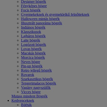
Designer bögrék
Fényképes bögre
Focis bögrék
Gyermekeknek és gyermeklelkű felnőtteknek
Halloween mintás bögrék
Illusztrált panoráma bögrék
Indiános bögrék
Klasszikusok
Lajháros bögrék
Latte bögrék
Logózott bögrék
Lovas bögrék
Macskás bögrék
Morcica bögrék
Neves bögre
Pin-up bögrék
Retro jellegű bögrék
Rovarok
Szarkasztikus bögrék
Tengerimalacos bögrék
Vagány nagyszülők
Vicces bögre
Mutass mindent Bögrék
Kedvenceknek
Biléták