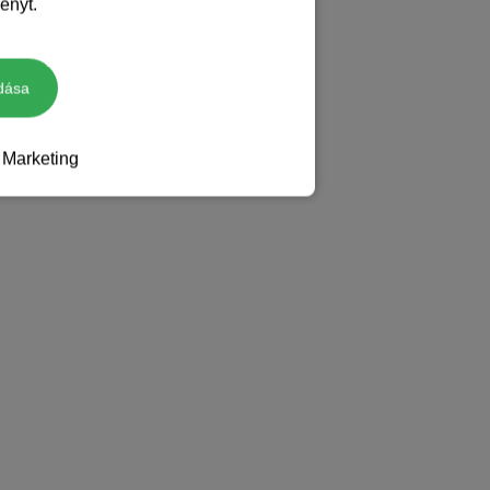
ényt.
dása
Marketing