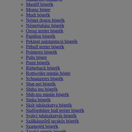
Mastiff bögrék
Mopsz bögre
Mudi bögrék
Német dogos bögrék
Németjuhász bögrék
Orosz terrier bögrék
Papillon bögrék
Pekingi palotapincsi bögrék
Pitbull terrier bögrék
Pointeres bögrék
Pulis bögre
Pumi bögrék
Ridgeback bögrék
Rottweiler mintás bögre
Schnauzeres bögrék
Shar-pei bögrék
Shiba inu bögrék
Shih-tzu mintás bögrék
Sinka bögrék
Skót juhászkutya bögrék
Staffordshire bull terrier bögrék
Svájci juhászkutyás bögrék
Szálkásszőrű tacskós bögrék
Szamojéd bögrék
Tacskó mintás bögrék