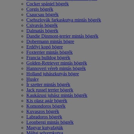
Cocker spániel bögrék
Corgis bögrék
Csaucsau bögrék
Csehszlovák farkaskutya mintás bögrék
Csivavás bögrék
Dalmatás bögrék
Dandie Dinmont-terrier mintás bögrék
Dobermann mintás bögre
Erdélyi kopó bögre
Foxterrier mintás bögrék
Francia bulldog bögrék
Golden-Retriever mintás bögrék
Hannoveri véreb mintás bögrék
Holland juhászkutyás bögre
Husky
Ír szetter mintás bögrék
Jack russel terrier bögrék
Kaukázusi juhász mintás bögrék
Kis olasz agár bögrék
Komondoros bögrék
Kuvaszos bögrék
Labradoros bögrék
Leonbergi mintás bögrék
Magyar kutyafajták
Máltai selyemkutya