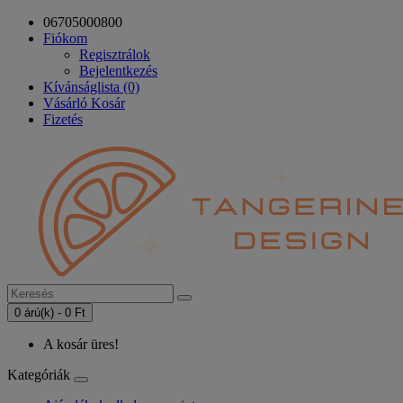
06705000800
Fiókom
Regisztrálok
Bejelentkezés
Kívánságlista (0)
Vásárló Kosár
Fizetés
0 árú(k) - 0 Ft
A kosár üres!
Kategóriák