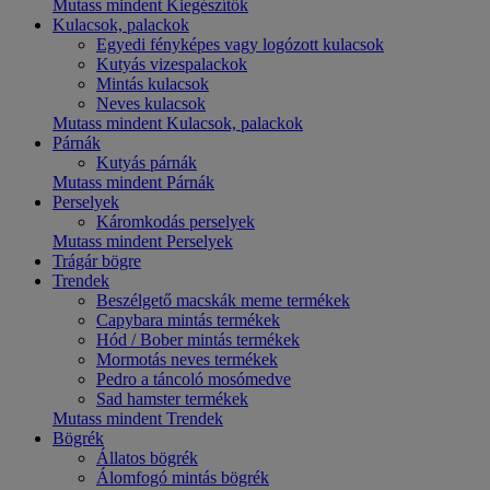
Mutass mindent Kiegészítők
Kulacsok, palackok
Egyedi fényképes vagy logózott kulacsok
Kutyás vizespalackok
Mintás kulacsok
Neves kulacsok
Mutass mindent Kulacsok, palackok
Párnák
Kutyás párnák
Mutass mindent Párnák
Perselyek
Káromkodás perselyek
Mutass mindent Perselyek
Trágár bögre
Trendek
Beszélgető macskák meme termékek
Capybara mintás termékek
Hód / Bober mintás termékek
Mormotás neves termékek
Pedro a táncoló mosómedve
Sad hamster termékek
Mutass mindent Trendek
Bögrék
Állatos bögrék
Álomfogó mintás bögrék