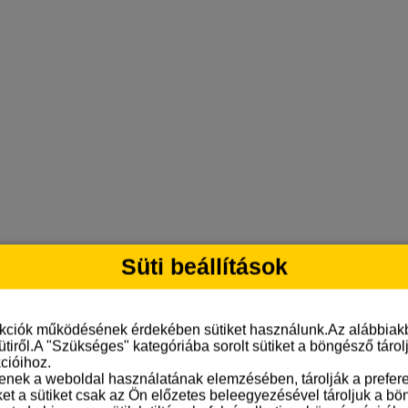
Süti beállítások
nkciók működésének érdekében sütiket használunk.Az alábbiakb
ütiről.A "Szükséges" kategóriába sorolt sütiket a böngésző táro
cióihoz.
tenek a weboldal használatának elemzésében, tárolják a preferen
ket a sütiket csak az Ön előzetes beleegyezésével tároljuk a b