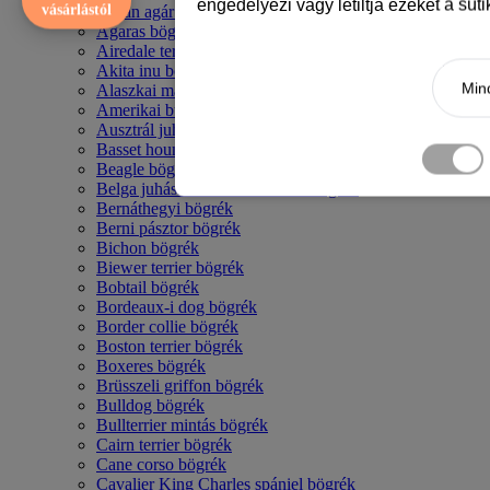
engedélyezi vagy letiltja ezeket a süt
vásárlástól
Afgán agár bögrék
Agaras bögrék
Airedale terrier mintás bögre
Akita inu bögrék
Mind
Alaszkai malamut bögrék
Amerikai bulldog mintás bögrék
Ausztrál juhászkutya bögrék
Basset hound mintás bögrék
Beagle bögrék
Belga juhász - malinois mintás bögrék
Bernáthegyi bögrék
Berni pásztor bögrék
Bichon bögrék
Biewer terrier bögrék
Bobtail bögrék
Bordeaux-i dog bögrék
Border collie bögrék
Boston terrier bögrék
Boxeres bögrék
Brüsszeli griffon bögrék
Bulldog bögrék
Bullterrier mintás bögrék
Cairn terrier bögrék
Cane corso bögrék
Cavalier King Charles spániel bögrék