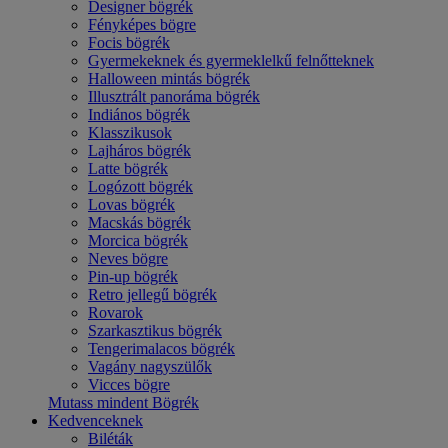
Designer bögrék
Fényképes bögre
Focis bögrék
Gyermekeknek és gyermeklelkű felnőtteknek
Halloween mintás bögrék
Illusztrált panoráma bögrék
Indiános bögrék
Klasszikusok
Lajháros bögrék
Latte bögrék
Logózott bögrék
Lovas bögrék
Macskás bögrék
Morcica bögrék
Neves bögre
Pin-up bögrék
Retro jellegű bögrék
Rovarok
Szarkasztikus bögrék
Tengerimalacos bögrék
Vagány nagyszülők
Vicces bögre
Mutass mindent Bögrék
Kedvenceknek
Biléták