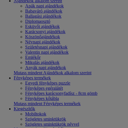
Ajándékok alkalom szerint
Apák napi ajándékok
Babaváró ajándékok
Ballagási ajándékok
Diplomaosztó
Esküvői ajándékok
Karácsonyi ajándékok
Köszönőajándékok
Névnapi ajándékok
Születésnapi ajándékok
Valentin napi ajándékok
Emlékőr
Mikulás ajándékok
Anyák napi ajándékok
Mutass mindent Ajándékok alkalom szerint
Fényképes termékek
Egyedi fényképes puzzle
Fényképes egéralátét
Fényképes karácsonyfadísz - 8cm gömb
Fényképes kőtábla
Mutass mindent Fényképes termékek
Kiegészítők
Mobiltokok
Szögletes sminktükrök
Szögletes sminktükrök névvel