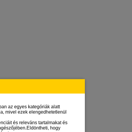
an az egyes kategóriák alatt
lja, mivel ezek elengedhetetlenül
ciáit és releváns tartalmakat és
öngészőjében.Eldöntheti, hogy