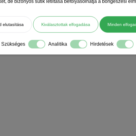
iket, de bizonyos sütik letiltása befolyásolhatja a böngészési élm
 elutasítása
Kiválasztottak elfogadása
Minden elfoga
Szükséges
Analitika
Hirdetések