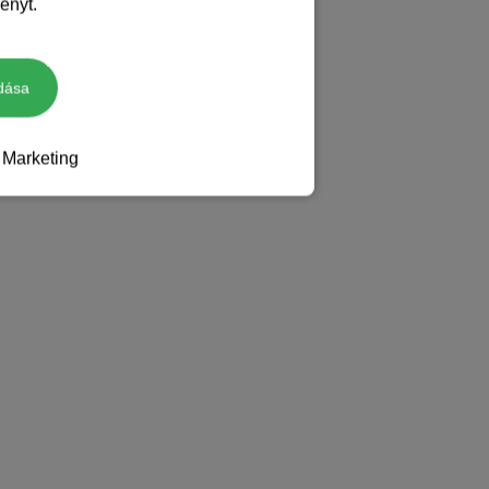
ényt.
dása
Marketing