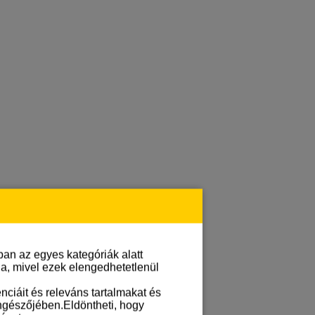
an az egyes kategóriák alatt
lja, mivel ezek elengedhetetlenül
ciáit és releváns tartalmakat és
öngészőjében.Eldöntheti, hogy