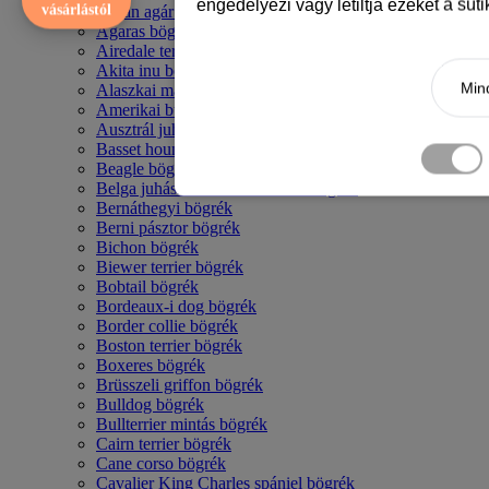
engedélyezi vagy letiltja ezeket a süt
vásárlástól
Afgán agár bögrék
Agaras bögrék
Airedale terrier mintás bögre
Akita inu bögrék
Mind
Alaszkai malamut bögrék
Amerikai bulldog mintás bögrék
Ausztrál juhászkutya bögrék
Basset hound mintás bögrék
Beagle bögrék
Belga juhász - malinois mintás bögrék
Bernáthegyi bögrék
Berni pásztor bögrék
Bichon bögrék
Biewer terrier bögrék
Bobtail bögrék
Bordeaux-i dog bögrék
Border collie bögrék
Boston terrier bögrék
Boxeres bögrék
Brüsszeli griffon bögrék
Bulldog bögrék
Bullterrier mintás bögrék
Cairn terrier bögrék
Cane corso bögrék
Cavalier King Charles spániel bögrék