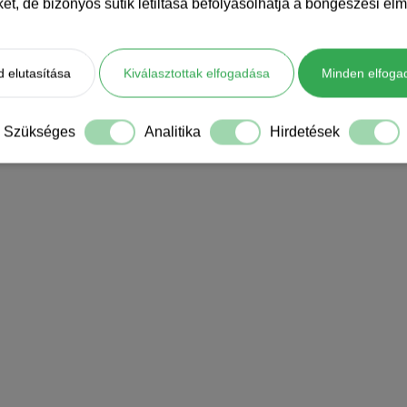
iket, de bizonyos sütik letiltása befolyásolhatja a böngészési élm
 elutasítása
Kiválasztottak elfogadása
Minden elfoga
Szükséges
Analitika
Hirdetések