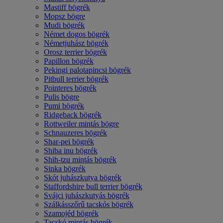
Mastiff bögrék
Mopsz bögre
Mudi bögrék
Német dogos bögrék
Németjuhász bögrék
Orosz terrier bögrék
Papillon bögrék
Pekingi palotapincsi bögrék
Pitbull terrier bögrék
Pointeres bögrék
Pulis bögre
Pumi bögrék
Ridgeback bögrék
Rottweiler mintás bögre
Schnauzeres bögrék
Shar-pei bögrék
Shiba inu bögrék
Shih-tzu mintás bögrék
Sinka bögrék
Skót juhászkutya bögrék
Staffordshire bull terrier bögrék
Svájci juhászkutyás bögrék
Szálkásszőrű tacskós bögrék
Szamojéd bögrék
Tacskó mintás bögrék