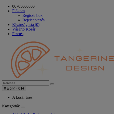
06705000800
Fiókom
Regisztrálok
Bejelentkezés
Kívánságlista (0)
Vásárló Kosár
Fizetés
0 árú(k) - 0 Ft
A kosár üres!
Kategóriák