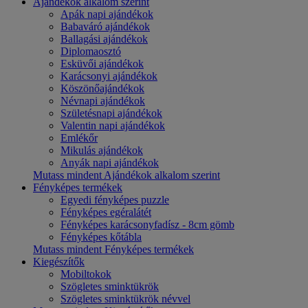
Ajándékok alkalom szerint
Apák napi ajándékok
Babaváró ajándékok
Ballagási ajándékok
Diplomaosztó
Esküvői ajándékok
Karácsonyi ajándékok
Köszönőajándékok
Névnapi ajándékok
Születésnapi ajándékok
Valentin napi ajándékok
Emlékőr
Mikulás ajándékok
Anyák napi ajándékok
Mutass mindent Ajándékok alkalom szerint
Fényképes termékek
Egyedi fényképes puzzle
Fényképes egéralátét
Fényképes karácsonyfadísz - 8cm gömb
Fényképes kőtábla
Mutass mindent Fényképes termékek
Kiegészítők
Mobiltokok
Szögletes sminktükrök
Szögletes sminktükrök névvel