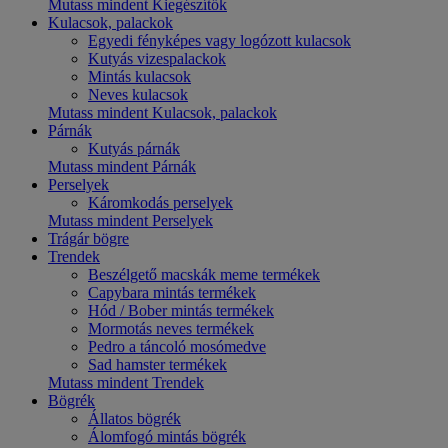
Mutass mindent Kiegészítők
Kulacsok, palackok
Egyedi fényképes vagy logózott kulacsok
Kutyás vizespalackok
Mintás kulacsok
Neves kulacsok
Mutass mindent Kulacsok, palackok
Párnák
Kutyás párnák
Mutass mindent Párnák
Perselyek
Káromkodás perselyek
Mutass mindent Perselyek
Trágár bögre
Trendek
Beszélgető macskák meme termékek
Capybara mintás termékek
Hód / Bober mintás termékek
Mormotás neves termékek
Pedro a táncoló mosómedve
Sad hamster termékek
Mutass mindent Trendek
Bögrék
Állatos bögrék
Álomfogó mintás bögrék