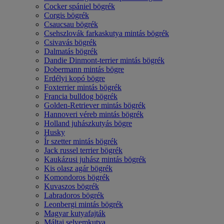
Cocker spániel bögrék
Corgis bögrék
Csaucsau bögrék
Csehszlovák farkaskutya mintás bögrék
Csivavás bögrék
Dalmatás bögrék
Dandie Dinmont-terrier mintás bögrék
Dobermann mintás bögre
Erdélyi kopó bögre
Foxterrier mintás bögrék
Francia bulldog bögrék
Golden-Retriever mintás bögrék
Hannoveri véreb mintás bögrék
Holland juhászkutyás bögre
Husky
Ír szetter mintás bögrék
Jack russel terrier bögrék
Kaukázusi juhász mintás bögrék
Kis olasz agár bögrék
Komondoros bögrék
Kuvaszos bögrék
Labradoros bögrék
Leonbergi mintás bögrék
Magyar kutyafajták
Máltai selyemkutya