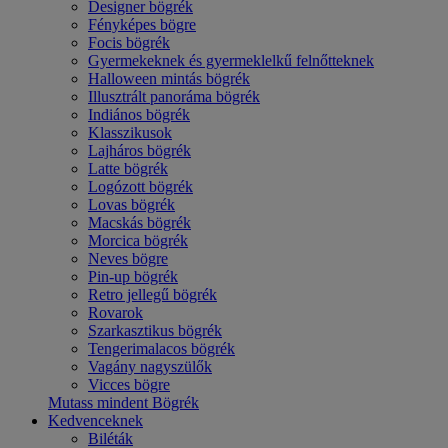
Designer bögrék
Fényképes bögre
Focis bögrék
Gyermekeknek és gyermeklelkű felnőtteknek
Halloween mintás bögrék
Illusztrált panoráma bögrék
Indiános bögrék
Klasszikusok
Lajháros bögrék
Latte bögrék
Logózott bögrék
Lovas bögrék
Macskás bögrék
Morcica bögrék
Neves bögre
Pin-up bögrék
Retro jellegű bögrék
Rovarok
Szarkasztikus bögrék
Tengerimalacos bögrék
Vagány nagyszülők
Vicces bögre
Mutass mindent Bögrék
Kedvenceknek
Biléták