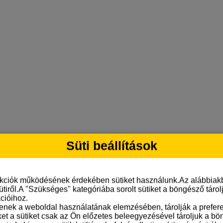
Süti beállítások
nkciók működésének érdekében sütiket használunk.Az alábbiakb
ütiről.A "Szükséges" kategóriába sorolt sütiket a böngésző táro
cióihoz.
tenek a weboldal használatának elemzésében, tárolják a preferen
ket a sütiket csak az Ön előzetes beleegyezésével tároljuk a b