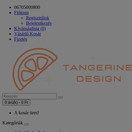
06705000800
Fiókom
Regisztrálok
Bejelentkezés
Kívánságlista (0)
Vásárló Kosár
Fizetés
0 árú(k) - 0 Ft
A kosár üres!
Kategóriák