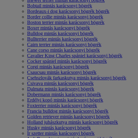
Biewer terrier mintás karácsonyi bögrék
Bobtail mintás karácsonyi bögrék
Bordeaux-i dog karácsonyi bögrék bögrék
Border collie mintás karácsonyi bögrék
Boston terrier mintás karácsonyi bögrék
Boxer mintás karácsonyi bögrék
Bulldog mintás karácsonyi bögrék
Bullterrier mintás karácsonyi bögrék
Cairn terrier mintás karácsonyi bögrék
Cane corso mintás karácsonyi bögrék
Cavalier King Charles spániel karácsonyi bögrék
Cocker spániel mintás karácsonyi bögrék
Corgi mintás karácsonyi bögrék
Csaucsau mintás karácsonyi bögrék
Csehszlovák farkaskutya mintás karácsonyi bögrék
Csivava mintás karácsonyi bögrék
Dalmata mintás karácsonyi bögrék
Dobermann mintás karácsonyi bögrék
Erdélyi kopó mintás karácsonyi bögrék
Foxterrier mintás karácsonyi bögrék
Francia bulldog mintás karácsonyi bögrék
Golden retriever mintás karácsonyi bögrék
Holland juhászkutya mintás karácsonyi bögrék
Husky mintás karácsonyi bögrék
Ír szetter mintás karácsonyi bögrék