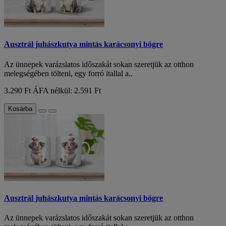
Ausztrál juhászkutya mintás karácsonyi bögre
Az ünnepek varázslatos időszakát sokan szeretjük az otthon
melegségében tölteni, egy forró itallal a..
3.290 Ft
ÁFA nélkül: 2.591 Ft
Kosárba
Ausztrál juhászkutya mintás karácsonyi bögre
Az ünnepek varázslatos időszakát sokan szeretjük az otthon