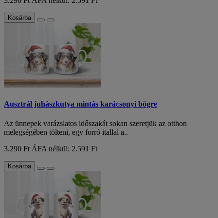
3.290 Ft
ÁFA nélkül: 2.591 Ft
Kosárba
Ausztrál juhászkutya mintás karácsonyi bögre
Az ünnepek varázslatos időszakát sokan szeretjük az otthon
melegségében tölteni, egy forró itallal a..
3.290 Ft
ÁFA nélkül: 2.591 Ft
Kosárba