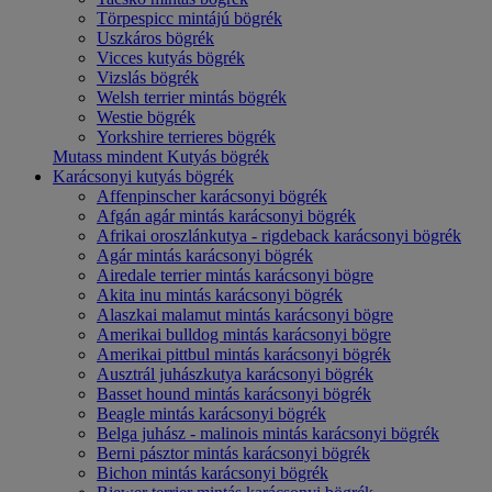
Törpespicc mintájú bögrék
Uszkáros bögrék
Vicces kutyás bögrék
Vizslás bögrék
Welsh terrier mintás bögrék
Westie bögrék
Yorkshire terrieres bögrék
Mutass mindent Kutyás bögrék
Karácsonyi kutyás bögrék
Affenpinscher karácsonyi bögrék
Afgán agár mintás karácsonyi bögrék
Afrikai oroszlánkutya - rigdeback karácsonyi bögrék
Agár mintás karácsonyi bögrék
Airedale terrier mintás karácsonyi bögre
Akita inu mintás karácsonyi bögrék
Alaszkai malamut mintás karácsonyi bögre
Amerikai bulldog mintás karácsonyi bögre
Amerikai pittbul mintás karácsonyi bögrék
Ausztrál juhászkutya karácsonyi bögrék
Basset hound mintás karácsonyi bögrék
Beagle mintás karácsonyi bögrék
Belga juhász - malinois mintás karácsonyi bögrék
Berni pásztor mintás karácsonyi bögrék
Bichon mintás karácsonyi bögrék