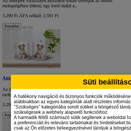
Az ünnepek varázslatos időszakát sokan szeretjük az otthon
melegségében tölteni, egy forró itallal a..
3.290 Ft
ÁFA nélkül: 2.591 Ft
Kosárba
Ausztrál juhászkutya mintás karácsonyi bögre
Süti beállítás
Az ünnepek varázslatos időszakát sokan szeretjük az otthon
melegségében tölteni, egy forró itallal a..
A hatékony navigáció és bizonyos funkciók működéséne
alábbiakban az egyes kategóriák alatt részletes informáci
3.290 Ft
ÁFA nélkül: 2.591 Ft
"Szükséges" kategóriába sorolt sütiket a böngésző tárol
szükségesek a webhely alapvető funkcióihoz.
Kosárba
A harmadik féltől származó sütik segítenek a weboldal 
a preferenciáit és releváns tartalmakat és hirdetéseket b
csak az Ön előzetes beleegyezésével tároljuk a böngész