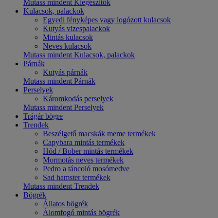
Mutass mindent Kiegészítők
Kulacsok, palackok
Egyedi fényképes vagy logózott kulacsok
Kutyás vizespalackok
Mintás kulacsok
Neves kulacsok
Mutass mindent Kulacsok, palackok
Párnák
Kutyás párnák
Mutass mindent Párnák
Perselyek
Káromkodás perselyek
Mutass mindent Perselyek
Trágár bögre
Trendek
Beszélgető macskák meme termékek
Capybara mintás termékek
Hód / Bober mintás termékek
Mormotás neves termékek
Pedro a táncoló mosómedve
Sad hamster termékek
Mutass mindent Trendek
Bögrék
Állatos bögrék
Álomfogó mintás bögrék