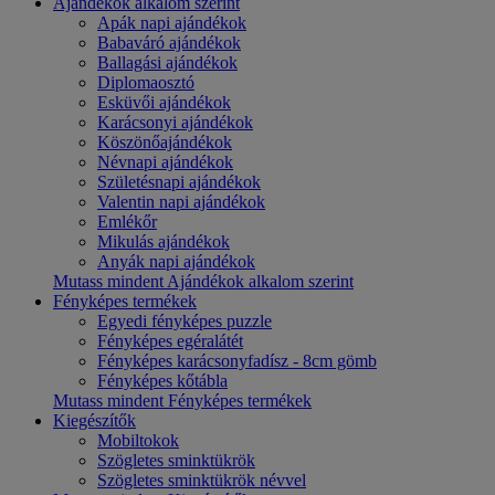
Ajándékok alkalom szerint
Apák napi ajándékok
Babaváró ajándékok
Ballagási ajándékok
Diplomaosztó
Esküvői ajándékok
Karácsonyi ajándékok
Köszönőajándékok
Névnapi ajándékok
Születésnapi ajándékok
Valentin napi ajándékok
Emlékőr
Mikulás ajándékok
Anyák napi ajándékok
Mutass mindent Ajándékok alkalom szerint
Fényképes termékek
Egyedi fényképes puzzle
Fényképes egéralátét
Fényképes karácsonyfadísz - 8cm gömb
Fényképes kőtábla
Mutass mindent Fényképes termékek
Kiegészítők
Mobiltokok
Szögletes sminktükrök
Szögletes sminktükrök névvel