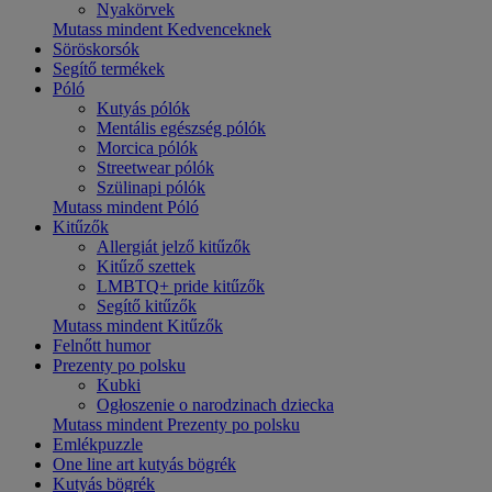
Nyakörvek
Mutass mindent Kedvenceknek
Söröskorsók
Segítő termékek
Póló
Kutyás pólók
Mentális egészség pólók
Morcica pólók
Streetwear pólók
Szülinapi pólók
Mutass mindent Póló
Kitűzők
Allergiát jelző kitűzők
Kitűző szettek
LMBTQ+ pride kitűzők
Segítő kitűzők
Mutass mindent Kitűzők
Felnőtt humor
Prezenty po polsku
Kubki
Ogłoszenie o narodzinach dziecka
Mutass mindent Prezenty po polsku
Emlékpuzzle
One line art kutyás bögrék
Kutyás bögrék