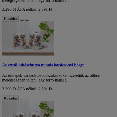
melegségében tölteni, egy forró itallal a..
3.290 Ft
ÁFA nélkül: 2.591 Ft
Kosárba
Ausztrál juhászkutya mintás karácsonyi bögre
Az ünnepek varázslatos időszakát sokan szeretjük az otthon
melegségében tölteni, egy forró itallal a..
3.290 Ft
ÁFA nélkül: 2.591 Ft
Kosárba