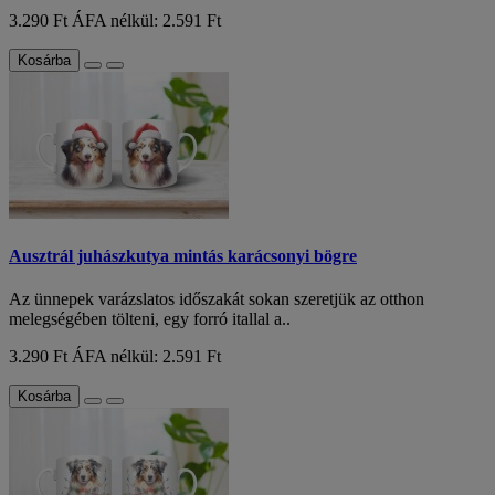
3.290 Ft
ÁFA nélkül: 2.591 Ft
Kosárba
Ausztrál juhászkutya mintás karácsonyi bögre
Az ünnepek varázslatos időszakát sokan szeretjük az otthon
melegségében tölteni, egy forró itallal a..
3.290 Ft
ÁFA nélkül: 2.591 Ft
Kosárba