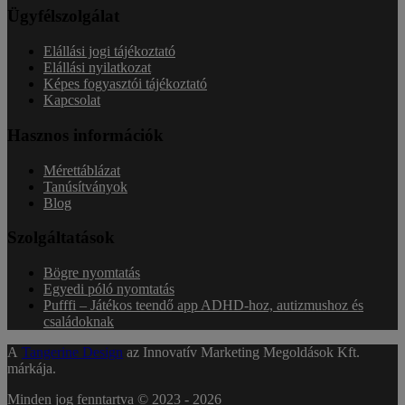
Ügyfélszolgálat
Elállási jogi tájékoztató
Elállási nyilatkozat
Képes fogyasztói tájékoztató
Kapcsolat
Hasznos információk
Mérettáblázat
Tanúsítványok
Blog
Szolgáltatások
Bögre nyomtatás
Egyedi póló nyomtatás
Pufffi – Játékos teendő app ADHD-hoz, autizmushoz és
családoknak
A
Tangerine Design
az Innovatív Marketing Megoldások Kft.
márkája.
Minden jog fenntartva © 2023 -
2026