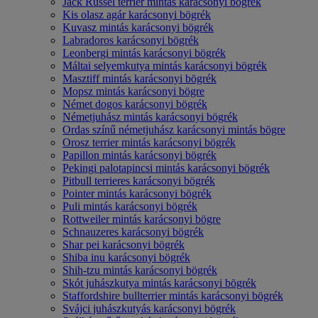
Jack Russel terrier mintás karácsonyi bögrék
Kis olasz agár karácsonyi bögrék
Kuvasz mintás karácsonyi bögrék
Labradoros karácsonyi bögrék
Leonbergi mintás karácsonyi bögrék
Máltai selyemkutya mintás karácsonyi bögrék
Masztiff mintás karácsonyi bögrék
Mopsz mintás karácsonyi bögre
Német dogos karácsonyi bögrék
Németjuhász mintás karácsonyi bögrék
Ordas színű németjuhász karácsonyi mintás bögre
Orosz terrier mintás karácsonyi bögrék
Papillon mintás karácsonyi bögrék
Pekingi palotapincsi mintás karácsonyi bögrék
Pitbull terrieres karácsonyi bögrék
Pointer mintás karácsonyi bögrék
Puli mintás karácsonyi bögrék
Rottweiler mintás karácsonyi bögre
Schnauzeres karácsonyi bögrék
Shar pei karácsonyi bögrék
Shiba inu karácsonyi bögrék
Shih-tzu mintás karácsonyi bögrék
Skót juhászkutya mintás karácsonyi bögrék
Staffordshire bullterrier mintás karácsonyi bögrék
Svájci juhászkutyás karácsonyi bögrék