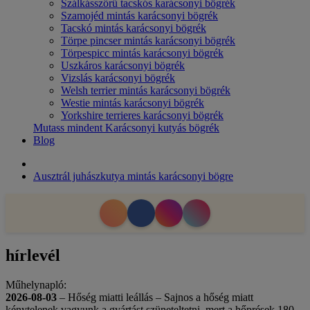
Szálkásszőrű tacskós karácsonyi bögrék
Szamojéd mintás karácsonyi bögrék
Tacskó mintás karácsonyi bögrék
Törpe pincser mintás karácsonyi bögrék
Törpespicc mintás karácsonyi bögrék
Uszkáros karácsonyi bögrék
Vizslás karácsonyi bögrék
Welsh terrier mintás karácsonyi bögrék
Westie mintás karácsonyi bögrék
Yorkshire terrieres karácsonyi bögrék
Mutass mindent Karácsonyi kutyás bögrék
Blog
Ausztrál juhászkutya mintás karácsonyi bögre
hírlevél
Műhelynapló:
2026-08-03
– Hőség miatti leállás – Sajnos a hőség miatt
kénytelenek vagyunk a gyártást szüneteltetni, mert a hőprések 180