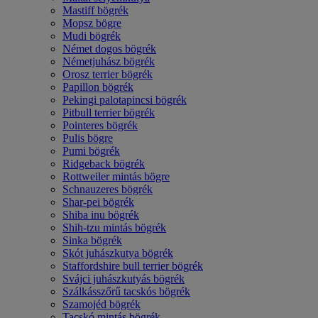
Mastiff bögrék
Mopsz bögre
Mudi bögrék
Német dogos bögrék
Németjuhász bögrék
Orosz terrier bögrék
Papillon bögrék
Pekingi palotapincsi bögrék
Pitbull terrier bögrék
Pointeres bögrék
Pulis bögre
Pumi bögrék
Ridgeback bögrék
Rottweiler mintás bögre
Schnauzeres bögrék
Shar-pei bögrék
Shiba inu bögrék
Shih-tzu mintás bögrék
Sinka bögrék
Skót juhászkutya bögrék
Staffordshire bull terrier bögrék
Svájci juhászkutyás bögrék
Szálkásszőrű tacskós bögrék
Szamojéd bögrék
Tacskó mintás bögrék