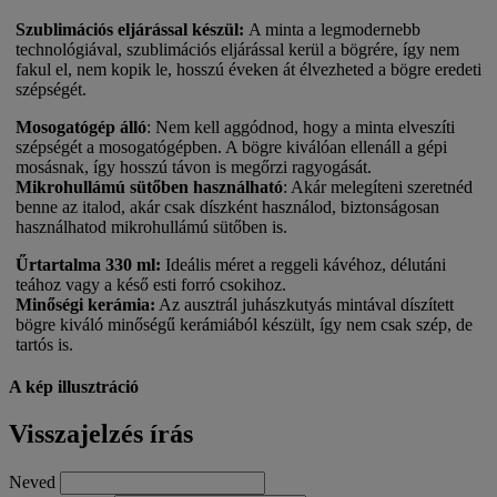
Szublimációs eljárással készül:
A minta a legmodernebb
technológiával, szublimációs eljárással kerül a bögrére, így nem
fakul el, nem kopik le, hosszú éveken át élvezheted a bögre eredeti
szépségét.
Mosogatógép álló
:
Nem kell aggódnod, hogy a minta elveszíti
szépségét a mosogatógépben. A bögre kiválóan ellenáll a gépi
mosásnak, így hosszú távon is megőrzi ragyogását.
Mikrohullámú sütőben használható
:
Akár melegíteni szeretnéd
benne az italod, akár csak díszként használod, biztonságosan
használhatod mikrohullámú sütőben is.
Űrtartalma 330 ml:
Ideális méret a reggeli kávéhoz, délutáni
teához vagy a késő esti forró csokihoz.
Minőségi kerámia:
Az ausztrál juhászkutyás mintával díszített
bögre kiváló minőségű kerámiából készült, így nem csak szép, de
tartós is.
A kép illusztráció
Visszajelzés írás
Neved