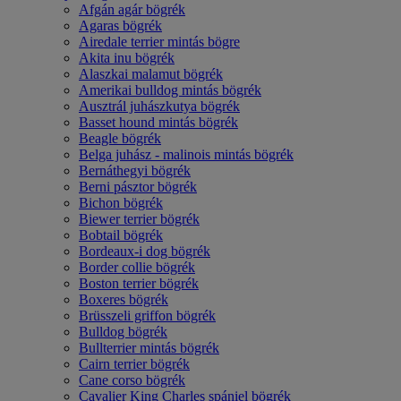
Afgán agár bögrék
Agaras bögrék
Airedale terrier mintás bögre
Akita inu bögrék
Alaszkai malamut bögrék
Amerikai bulldog mintás bögrék
Ausztrál juhászkutya bögrék
Basset hound mintás bögrék
Beagle bögrék
Belga juhász - malinois mintás bögrék
Bernáthegyi bögrék
Berni pásztor bögrék
Bichon bögrék
Biewer terrier bögrék
Bobtail bögrék
Bordeaux-i dog bögrék
Border collie bögrék
Boston terrier bögrék
Boxeres bögrék
Brüsszeli griffon bögrék
Bulldog bögrék
Bullterrier mintás bögrék
Cairn terrier bögrék
Cane corso bögrék
Cavalier King Charles spániel bögrék