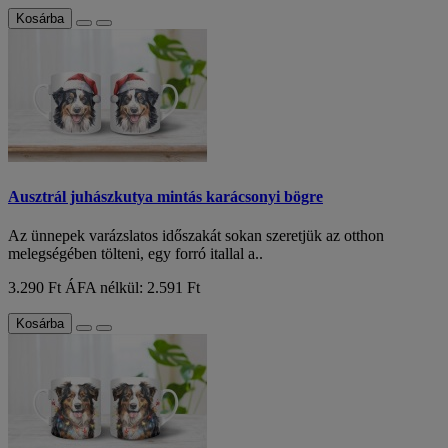
Kosárba
Ausztrál juhászkutya mintás karácsonyi bögre
Az ünnepek varázslatos időszakát sokan szeretjük az otthon
melegségében tölteni, egy forró itallal a..
3.290 Ft
ÁFA nélkül: 2.591 Ft
Kosárba