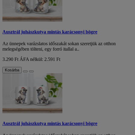
Ausztrál juhászkutya mintás karácsonyi bögre
Az ünnepek varázslatos időszakát sokan szeretjük az otthon
melegségében tölteni, egy forró itallal a..
3.290 Ft
ÁFA nélkül: 2.591 Ft
Kosárba
Ausztrál juhászkutya mintás karácsonyi bögre