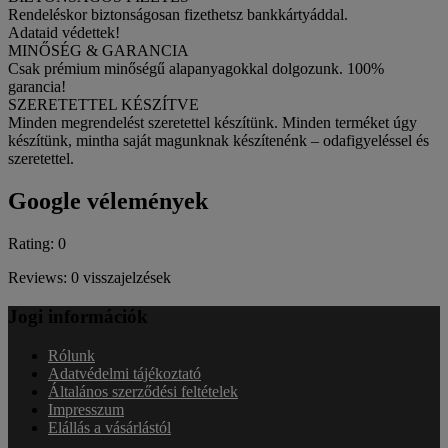
Rendeléskor biztonságosan fizethetsz bankkártyáddal.
Adataid védettek!
MINŐSÉG & GARANCIA
Csak prémium minőségű alapanyagokkal dolgozunk. 100%
garancia!
SZERETETTEL KÉSZÍTVE
Minden megrendelést szeretettel készítünk. Minden terméket úgy
készítünk, mintha saját magunknak készítenénk – odafigyeléssel és
szeretettel.
Google vélemények
Rating: 0
Reviews: 0 visszajelzések
Jogi információk
Rólunk
Adatvédelmi tájékoztató
Általános szerződési feltételek
Impresszum
Elállás a vásárlástól