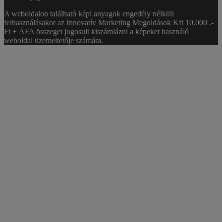
A weboldalon található képi anyagok engedély nélküli
felhasználásakor az Innovatív Marketing Megoldások Kft 10.000 .-
Ft + ÁFA összeget jogosult kiszámlázni a képeket használó
weboldal üzemeltetője számára.