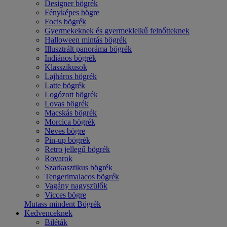
Designer bögrék
Fényképes bögre
Focis bögrék
Gyermekeknek és gyermeklelkű felnőtteknek
Halloween mintás bögrék
Illusztrált panoráma bögrék
Indiános bögrék
Klasszikusok
Lajháros bögrék
Latte bögrék
Logózott bögrék
Lovas bögrék
Macskás bögrék
Morcica bögrék
Neves bögre
Pin-up bögrék
Retro jellegű bögrék
Rovarok
Szarkasztikus bögrék
Tengerimalacos bögrék
Vagány nagyszülők
Vicces bögre
Mutass mindent Bögrék
Kedvenceknek
Biléták