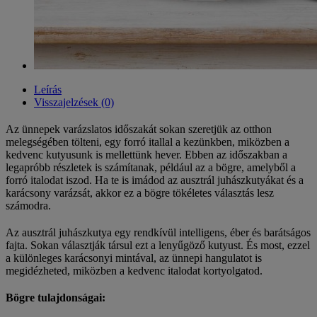
Leírás
Visszajelzések (0)
Az ünnepek varázslatos időszakát sokan szeretjük az otthon
melegségében tölteni, egy forró itallal a kezünkben, miközben a
kedvenc kutyusunk is mellettünk hever. Ebben az időszakban a
legapróbb részletek is számítanak, például az a bögre, amelyből a
forró italodat iszod. Ha te is imádod az ausztrál juhászkutyákat és a
karácsony varázsát, akkor ez a bögre tökéletes választás lesz
számodra.
Az ausztrál juhászkutya egy rendkívül intelligens, éber és barátságos
fajta. Sokan választják társul ezt a lenyűgöző kutyust. És most, ezzel
a különleges karácsonyi mintával, az ünnepi hangulatot is
megidézheted, miközben a kedvenc italodat kortyolgatod.
Bögre tulajdonságai: