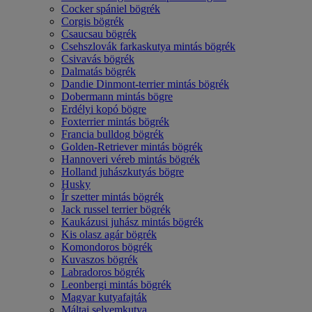
Cocker spániel bögrék
Corgis bögrék
Csaucsau bögrék
Csehszlovák farkaskutya mintás bögrék
Csivavás bögrék
Dalmatás bögrék
Dandie Dinmont-terrier mintás bögrék
Dobermann mintás bögre
Erdélyi kopó bögre
Foxterrier mintás bögrék
Francia bulldog bögrék
Golden-Retriever mintás bögrék
Hannoveri véreb mintás bögrék
Holland juhászkutyás bögre
Husky
Ír szetter mintás bögrék
Jack russel terrier bögrék
Kaukázusi juhász mintás bögrék
Kis olasz agár bögrék
Komondoros bögrék
Kuvaszos bögrék
Labradoros bögrék
Leonbergi mintás bögrék
Magyar kutyafajták
Máltai selyemkutya