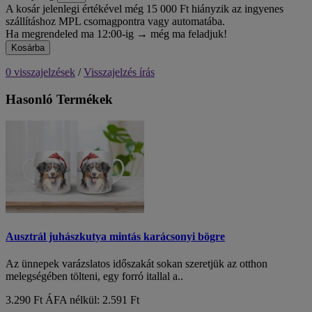
A kosár jelenlegi értékével még 15 000 Ft hiányzik az ingyenes
szállításhoz MPL csomagpontra vagy automatába.
Ha megrendeled ma 12:00-ig → még ma feladjuk!
Kosárba
0 visszajelzések
/
Visszajelzés írás
Hasonló Termékek
Ausztrál juhászkutya mintás karácsonyi bögre
Az ünnepek varázslatos időszakát sokan szeretjük az otthon
melegségében tölteni, egy forró itallal a..
3.290 Ft
ÁFA nélkül: 2.591 Ft