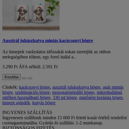
Ausztrál juhászkutya mintás karácsonyi bögre
Az ünnepek varázslatos időszakát sokan szeretjük az otthon
melegségében tölteni, egy forró itallal a..
3.290 Ft
ÁFA nélkül: 2.591 Ft
Kosárba
Címkék:
karácsonyi bögre
,
ausztrál juhászkutya bögre
,
agár mintás
bögre
,
szublimációs bögre
,
mosogatógépálló bögre
,
mikrohullámú
sütőben használható bögre
,
330 ml bögre
,
minőségi kerámia bögre
,
ünnepi ajándék
,
kutyás bögre
INGYENES SZÁLLÍTÁS
Ingyenesen szállítunk minden 15 000 Ft feletti kosár értékű rendelést
csomagautomatába. Gyártás és szállítás: 1-2 munkanap.
BIZTONSÁGOS FIZETÉS