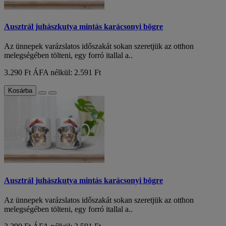
Ausztrál juhászkutya mintás karácsonyi bögre
Az ünnepek varázslatos időszakát sokan szeretjük az otthon
melegségében tölteni, egy forró itallal a..
3.290 Ft
ÁFA nélkül: 2.591 Ft
Kosárba
Ausztrál juhászkutya mintás karácsonyi bögre
Az ünnepek varázslatos időszakát sokan szeretjük az otthon
melegségében tölteni, egy forró itallal a..