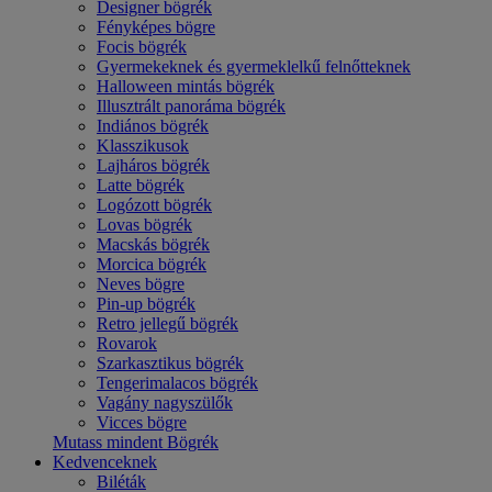
Designer bögrék
Fényképes bögre
Focis bögrék
Gyermekeknek és gyermeklelkű felnőtteknek
Halloween mintás bögrék
Illusztrált panoráma bögrék
Indiános bögrék
Klasszikusok
Lajháros bögrék
Latte bögrék
Logózott bögrék
Lovas bögrék
Macskás bögrék
Morcica bögrék
Neves bögre
Pin-up bögrék
Retro jellegű bögrék
Rovarok
Szarkasztikus bögrék
Tengerimalacos bögrék
Vagány nagyszülők
Vicces bögre
Mutass mindent Bögrék
Kedvenceknek
Biléták