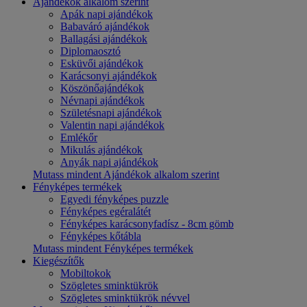
Ajándékok alkalom szerint
Apák napi ajándékok
Babaváró ajándékok
Ballagási ajándékok
Diplomaosztó
Esküvői ajándékok
Karácsonyi ajándékok
Köszönőajándékok
Névnapi ajándékok
Születésnapi ajándékok
Valentin napi ajándékok
Emlékőr
Mikulás ajándékok
Anyák napi ajándékok
Mutass mindent Ajándékok alkalom szerint
Fényképes termékek
Egyedi fényképes puzzle
Fényképes egéralátét
Fényképes karácsonyfadísz - 8cm gömb
Fényképes kőtábla
Mutass mindent Fényképes termékek
Kiegészítők
Mobiltokok
Szögletes sminktükrök
Szögletes sminktükrök névvel