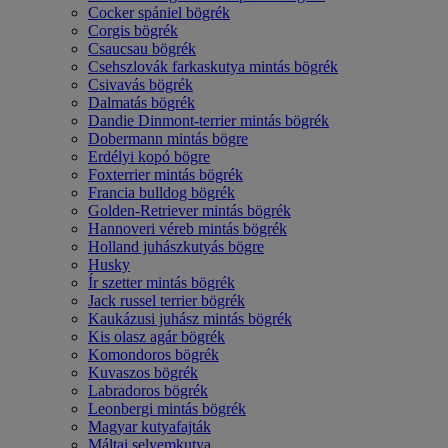
Cocker spániel bögrék
Corgis bögrék
Csaucsau bögrék
Csehszlovák farkaskutya mintás bögrék
Csivavás bögrék
Dalmatás bögrék
Dandie Dinmont-terrier mintás bögrék
Dobermann mintás bögre
Erdélyi kopó bögre
Foxterrier mintás bögrék
Francia bulldog bögrék
Golden-Retriever mintás bögrék
Hannoveri véreb mintás bögrék
Holland juhászkutyás bögre
Husky
Ír szetter mintás bögrék
Jack russel terrier bögrék
Kaukázusi juhász mintás bögrék
Kis olasz agár bögrék
Komondoros bögrék
Kuvaszos bögrék
Labradoros bögrék
Leonbergi mintás bögrék
Magyar kutyafajták
Máltai selyemkutya