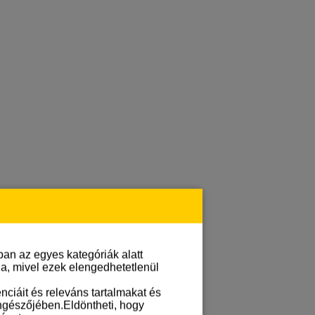
an az egyes kategóriák alatt
lja, mivel ezek elengedhetetlenül
ciáit és releváns tartalmakat és
öngészőjében.Eldöntheti, hogy