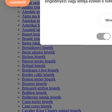
engedélyezi vagy letiltja ezeket a süt
vásárlástól
Afgán agár bögrék
Agaras bögrék
Airedale terrier mintás bögre
Akita inu bögrék
Mind
Alaszkai malamut bögrék
Amerikai bulldog mintás bögrék
Ausztrál juhászkutya bögrék
Basset hound mintás bögrék
Beagle bögrék
Belga juhász - malinois mintás bögrék
Bernáthegyi bögrék
Berni pásztor bögrék
Bichon bögrék
Biewer terrier bögrék
Bobtail bögrék
Bordeaux-i dog bögrék
Border collie bögrék
Boston terrier bögrék
Boxeres bögrék
Brüsszeli griffon bögrék
Bulldog bögrék
Bullterrier mintás bögrék
Cairn terrier bögrék
Cane corso bögrék
Cavalier King Charles spániel bögrék