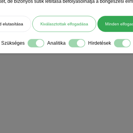
iket, de bizonyos sütik letiltása befolyásolhatja a böngészési élm
 elutasítása
Kiválasztottak elfogadása
Minden elfoga
Szükséges
Analitika
Hirdetések