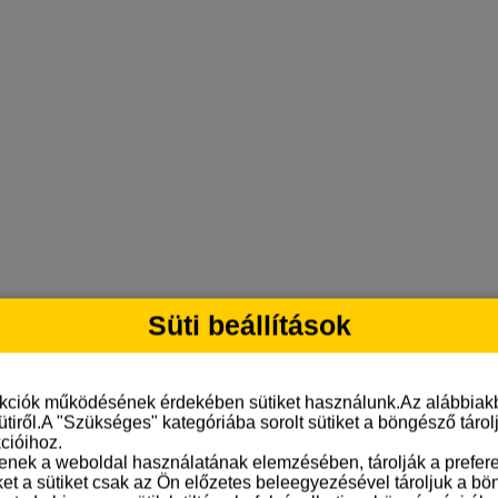
Süti beállítások
nkciók működésének érdekében sütiket használunk.Az alábbiakb
ütiről.A "Szükséges" kategóriába sorolt sütiket a böngésző táro
cióihoz.
tenek a weboldal használatának elemzésében, tárolják a preferen
ket a sütiket csak az Ön előzetes beleegyezésével tároljuk a b