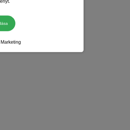
ényt.
dása
Marketing