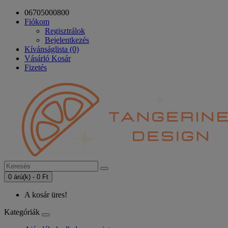
06705000800
Fiókom
Regisztrálok
Bejelentkezés
Kívánságlista (0)
Vásárló Kosár
Fizetés
0 árú(k) - 0 Ft
A kosár üres!
Kategóriák