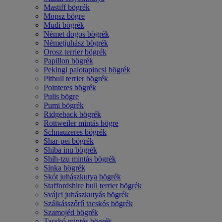
Mastiff bögrék
Mopsz bögre
Mudi bögrék
Német dogos bögrék
Németjuhász bögrék
Orosz terrier bögrék
Papillon bögrék
Pekingi palotapincsi bögrék
Pitbull terrier bögrék
Pointeres bögrék
Pulis bögre
Pumi bögrék
Ridgeback bögrék
Rottweiler mintás bögre
Schnauzeres bögrék
Shar-pei bögrék
Shiba inu bögrék
Shih-tzu mintás bögrék
Sinka bögrék
Skót juhászkutya bögrék
Staffordshire bull terrier bögrék
Svájci juhászkutyás bögrék
Szálkásszőrű tacskós bögrék
Szamojéd bögrék
Tacskó mintás bögrék