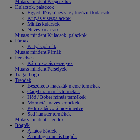
Mutass mindent Kiegészítők
Kulacsok, palackok
Egyedi fényképes vagy logózott kulacsok
Kutyás vizespalackok
Mintás kulacsok
Neves kulacsok
Mutass mindent Kulacsok, palackok
Párnák
Kutyás párnák
Mutass mindent Párnák
Perselyek
Káromkodás perselyek
Mutass mindent Perselyek
Trágár bögre
Trendek
Beszélgető macskák meme termékek
Capybara mintás termékek
Hód / Bober mintás termékek
Mormotás neves termékek
Pedro a táncoló mosómedve
Sad hamster termékek
Mutass mindent Trendek
Bögrék
Állatos bögrék
Álomfogó mintás bögrék