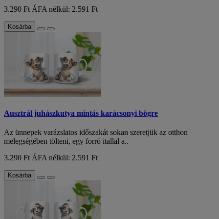
3.290 Ft
ÁFA nélkül: 2.591 Ft
Kosárba
Ausztrál juhászkutya mintás karácsonyi bögre
Az ünnepek varázslatos időszakát sokan szeretjük az otthon
melegségében tölteni, egy forró itallal a..
3.290 Ft
ÁFA nélkül: 2.591 Ft
Kosárba