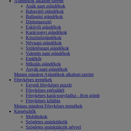
Ajándékok alkalom szerint
Apák napi ajándékok
Babaváró ajándékok
Ballagási ajándékok
Diplomaosztó
Esküvői ajándékok
Karácsonyi ajándékok
Köszönőajándékok
Névnapi ajándékok
Születésnapi ajándékok
Valentin napi ajándékok
Emlékőr
Mikulás ajándékok
Anyák napi ajándékok
Mutass mindent Ajándékok alkalom szerint
Fényképes termékek
Egyedi fényképes puzzle
Fényképes egéralátét
Fényképes karácsonyfadísz - 8cm gömb
Fényképes kőtábla
Mutass mindent Fényképes termékek
Kiegészítők
Mobiltokok
Szögletes sminktükrök
Szögletes sminktükrök névvel