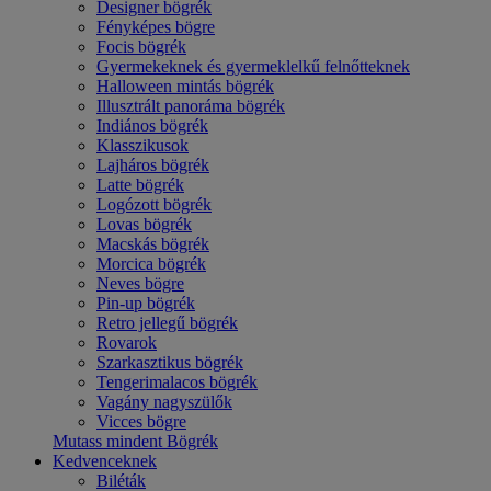
Designer bögrék
Fényképes bögre
Focis bögrék
Gyermekeknek és gyermeklelkű felnőtteknek
Halloween mintás bögrék
Illusztrált panoráma bögrék
Indiános bögrék
Klasszikusok
Lajháros bögrék
Latte bögrék
Logózott bögrék
Lovas bögrék
Macskás bögrék
Morcica bögrék
Neves bögre
Pin-up bögrék
Retro jellegű bögrék
Rovarok
Szarkasztikus bögrék
Tengerimalacos bögrék
Vagány nagyszülők
Vicces bögre
Mutass mindent Bögrék
Kedvenceknek
Biléták