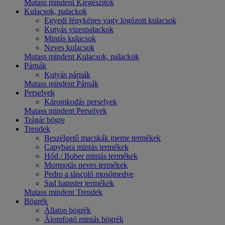
Mutass mindent Kiegészítők
Kulacsok, palackok
Egyedi fényképes vagy logózott kulacsok
Kutyás vizespalackok
Mintás kulacsok
Neves kulacsok
Mutass mindent Kulacsok, palackok
Párnák
Kutyás párnák
Mutass mindent Párnák
Perselyek
Káromkodás perselyek
Mutass mindent Perselyek
Trágár bögre
Trendek
Beszélgető macskák meme termékek
Capybara mintás termékek
Hód / Bober mintás termékek
Mormotás neves termékek
Pedro a táncoló mosómedve
Sad hamster termékek
Mutass mindent Trendek
Bögrék
Állatos bögrék
Álomfogó mintás bögrék