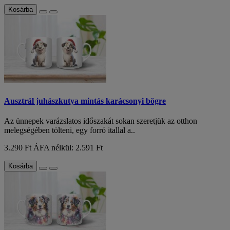
Kosárba
Ausztrál juhászkutya mintás karácsonyi bögre
Az ünnepek varázslatos időszakát sokan szeretjük az otthon
melegségében tölteni, egy forró itallal a..
3.290 Ft
ÁFA nélkül: 2.591 Ft
Kosárba