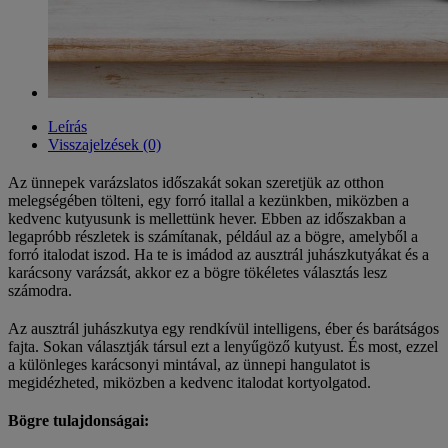
Leírás
Visszajelzések (0)
Az ünnepek varázslatos időszakát sokan szeretjük az otthon
melegségében tölteni, egy forró itallal a kezünkben, miközben a
kedvenc kutyusunk is mellettünk hever. Ebben az időszakban a
legapróbb részletek is számítanak, például az a bögre, amelyből a
forró italodat iszod. Ha te is imádod az ausztrál juhászkutyákat és a
karácsony varázsát, akkor ez a bögre tökéletes választás lesz
számodra.
Az ausztrál juhászkutya egy rendkívül intelligens, éber és barátságos
fajta. Sokan választják társul ezt a lenyűgöző kutyust. És most, ezzel
a különleges karácsonyi mintával, az ünnepi hangulatot is
megidézheted, miközben a kedvenc italodat kortyolgatod.
Bögre tulajdonságai: