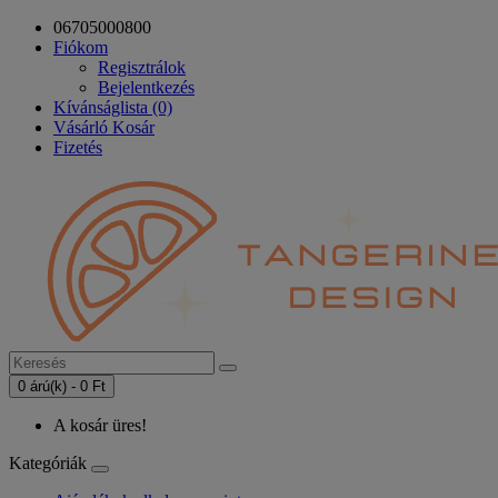
06705000800
Fiókom
Regisztrálok
Bejelentkezés
Kívánságlista (0)
Vásárló Kosár
Fizetés
0 árú(k) - 0 Ft
A kosár üres!
Kategóriák