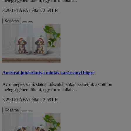
melegségében tölteni, egy forró itallal a..
3.290 Ft
ÁFA nélkül: 2.591 Ft
Kosárba
Ausztrál juhászkutya mintás karácsonyi bögre
Az ünnepek varázslatos időszakát sokan szeretjük az otthon
melegségében tölteni, egy forró itallal a..
3.290 Ft
ÁFA nélkül: 2.591 Ft
Kosárba