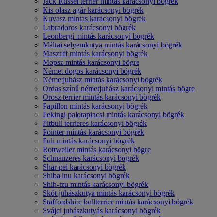
Jack Russel terrier mintás karácsonyi bögrék
Kis olasz agár karácsonyi bögrék
Kuvasz mintás karácsonyi bögrék
Labradoros karácsonyi bögrék
Leonbergi mintás karácsonyi bögrék
Máltai selyemkutya mintás karácsonyi bögrék
Masztiff mintás karácsonyi bögrék
Mopsz mintás karácsonyi bögre
Német dogos karácsonyi bögrék
Németjuhász mintás karácsonyi bögrék
Ordas színű németjuhász karácsonyi mintás bögre
Orosz terrier mintás karácsonyi bögrék
Papillon mintás karácsonyi bögrék
Pekingi palotapincsi mintás karácsonyi bögrék
Pitbull terrieres karácsonyi bögrék
Pointer mintás karácsonyi bögrék
Puli mintás karácsonyi bögrék
Rottweiler mintás karácsonyi bögre
Schnauzeres karácsonyi bögrék
Shar pei karácsonyi bögrék
Shiba inu karácsonyi bögrék
Shih-tzu mintás karácsonyi bögrék
Skót juhászkutya mintás karácsonyi bögrék
Staffordshire bullterrier mintás karácsonyi bögrék
Svájci juhászkutyás karácsonyi bögrék