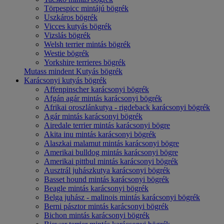
Törpespicc mintájú bögrék
Uszkáros bögrék
Vicces kutyás bögrék
Vizslás bögrék
Welsh terrier mintás bögrék
Westie bögrék
Yorkshire terrieres bögrék
Mutass mindent Kutyás bögrék
Karácsonyi kutyás bögrék
Affenpinscher karácsonyi bögrék
Afgán agár mintás karácsonyi bögrék
Afrikai oroszlánkutya - rigdeback karácsonyi bögrék
Agár mintás karácsonyi bögrék
Airedale terrier mintás karácsonyi bögre
Akita inu mintás karácsonyi bögrék
Alaszkai malamut mintás karácsonyi bögre
Amerikai bulldog mintás karácsonyi bögre
Amerikai pittbul mintás karácsonyi bögrék
Ausztrál juhászkutya karácsonyi bögrék
Basset hound mintás karácsonyi bögrék
Beagle mintás karácsonyi bögrék
Belga juhász - malinois mintás karácsonyi bögrék
Berni pásztor mintás karácsonyi bögrék
Bichon mintás karácsonyi bögrék