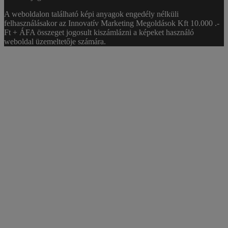
A weboldalon található képi anyagok engedély nélküli
felhasználásakor az Innovatív Marketing Megoldások Kft 10.000 .-
Ft + ÁFA összeget jogosult kiszámlázni a képeket használó
weboldal üzemeltetője számára.