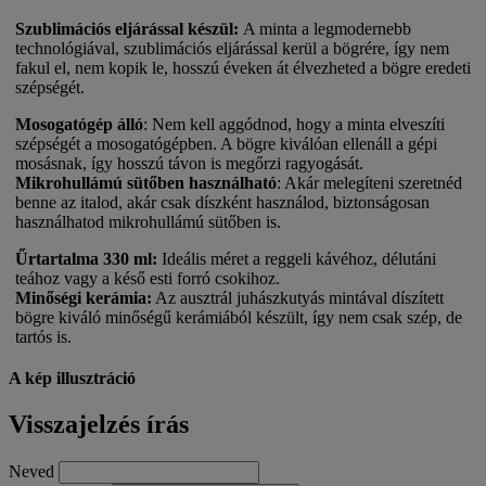
Szublimációs eljárással készül:
A minta a legmodernebb
technológiával, szublimációs eljárással kerül a bögrére, így nem
fakul el, nem kopik le, hosszú éveken át élvezheted a bögre eredeti
szépségét.
Mosogatógép álló
:
Nem kell aggódnod, hogy a minta elveszíti
szépségét a mosogatógépben. A bögre kiválóan ellenáll a gépi
mosásnak, így hosszú távon is megőrzi ragyogását.
Mikrohullámú sütőben használható
:
Akár melegíteni szeretnéd
benne az italod, akár csak díszként használod, biztonságosan
használhatod mikrohullámú sütőben is.
Űrtartalma 330 ml:
Ideális méret a reggeli kávéhoz, délutáni
teához vagy a késő esti forró csokihoz.
Minőségi kerámia:
Az ausztrál juhászkutyás mintával díszített
bögre kiváló minőségű kerámiából készült, így nem csak szép, de
tartós is.
A kép illusztráció
Visszajelzés írás
Neved