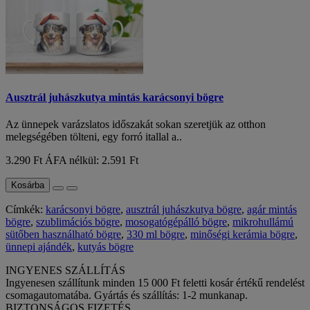
Ausztrál juhászkutya mintás karácsonyi bögre
Az ünnepek varázslatos időszakát sokan szeretjük az otthon
melegségében tölteni, egy forró itallal a..
3.290 Ft
ÁFA nélkül: 2.591 Ft
Kosárba
Címkék:
karácsonyi bögre
,
ausztrál juhászkutya bögre
,
agár mintás
bögre
,
szublimációs bögre
,
mosogatógépálló bögre
,
mikrohullámú
sütőben használható bögre
,
330 ml bögre
,
minőségi kerámia bögre
,
ünnepi ajándék
,
kutyás bögre
INGYENES SZÁLLÍTÁS
Ingyenesen szállítunk minden 15 000 Ft feletti kosár értékű rendelést
csomagautomatába. Gyártás és szállítás: 1-2 munkanap.
BIZTONSÁGOS FIZETÉS