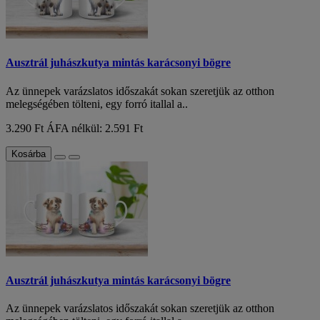
Ausztrál juhászkutya mintás karácsonyi bögre
Az ünnepek varázslatos időszakát sokan szeretjük az otthon
melegségében tölteni, egy forró itallal a..
3.290 Ft
ÁFA nélkül: 2.591 Ft
Kosárba
Ausztrál juhászkutya mintás karácsonyi bögre
Az ünnepek varázslatos időszakát sokan szeretjük az otthon