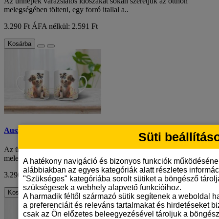
Az ünnepek varázslatos időszakát sokan szeretjük az otthon
melegségében tölteni, egy forró itallal a..
3.290 Ft
ÁFA nélkül: 2.591 Ft
Kosárba
Ausztrál juhászkutya mintás karácsonyi bögre
Süti beállítás
Az ünnepek varázslatos időszakát sokan szeretjük az otthon
melegségében tölteni, egy forró itallal a..
A hatékony navigáció és bizonyos funkciók működéséne
alábbiakban az egyes kategóriák alatt részletes informáci
3.290 Ft
ÁFA nélkül: 2.591 Ft
"Szükséges" kategóriába sorolt sütiket a böngésző tárol
szükségesek a webhely alapvető funkcióihoz.
Kosárba
A harmadik féltől származó sütik segítenek a weboldal 
a preferenciáit és releváns tartalmakat és hirdetéseket b
csak az Ön előzetes beleegyezésével tároljuk a böngész