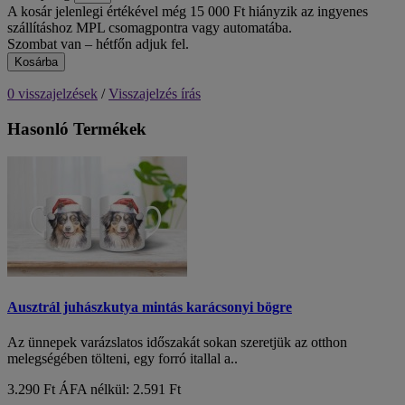
A kosár jelenlegi értékével még 15 000 Ft hiányzik az ingyenes
szállításhoz MPL csomagpontra vagy automatába.
Szombat van – hétfőn adjuk fel.
Kosárba
0 visszajelzések
/
Visszajelzés írás
Hasonló Termékek
Ausztrál juhászkutya mintás karácsonyi bögre
Az ünnepek varázslatos időszakát sokan szeretjük az otthon
melegségében tölteni, egy forró itallal a..
3.290 Ft
ÁFA nélkül: 2.591 Ft