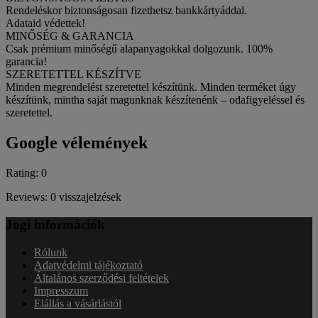
Rendeléskor biztonságosan fizethetsz bankkártyáddal.
Adataid védettek!
MINŐSÉG & GARANCIA
Csak prémium minőségű alapanyagokkal dolgozunk. 100%
garancia!
SZERETETTEL KÉSZÍTVE
Minden megrendelést szeretettel készítünk. Minden terméket úgy
készítünk, mintha saját magunknak készítenénk – odafigyeléssel és
szeretettel.
Google vélemények
Rating: 0
Reviews: 0 visszajelzések
Jogi információk
Rólunk
Adatvédelmi tájékoztató
Általános szerződési feltételek
Impresszum
Elállás a vásárlástól