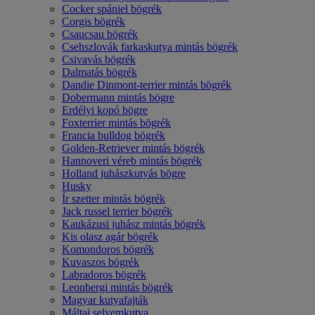
Cocker spániel bögrék
Corgis bögrék
Csaucsau bögrék
Csehszlovák farkaskutya mintás bögrék
Csivavás bögrék
Dalmatás bögrék
Dandie Dinmont-terrier mintás bögrék
Dobermann mintás bögre
Erdélyi kopó bögre
Foxterrier mintás bögrék
Francia bulldog bögrék
Golden-Retriever mintás bögrék
Hannoveri véreb mintás bögrék
Holland juhászkutyás bögre
Husky
Ír szetter mintás bögrék
Jack russel terrier bögrék
Kaukázusi juhász mintás bögrék
Kis olasz agár bögrék
Komondoros bögrék
Kuvaszos bögrék
Labradoros bögrék
Leonbergi mintás bögrék
Magyar kutyafajták
Máltai selyemkutya