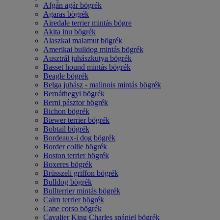
Afgán agár bögrék
Agaras bögrék
Airedale terrier mintás bögre
Akita inu bögrék
Alaszkai malamut bögrék
Amerikai bulldog mintás bögrék
Ausztrál juhászkutya bögrék
Basset hound mintás bögrék
Beagle bögrék
Belga juhász - malinois mintás bögrék
Bernáthegyi bögrék
Berni pásztor bögrék
Bichon bögrék
Biewer terrier bögrék
Bobtail bögrék
Bordeaux-i dog bögrék
Border collie bögrék
Boston terrier bögrék
Boxeres bögrék
Brüsszeli griffon bögrék
Bulldog bögrék
Bullterrier mintás bögrék
Cairn terrier bögrék
Cane corso bögrék
Cavalier King Charles spániel bögrék