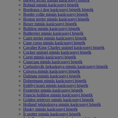
Biewer terrier mintás karácsonyi bögrék
Bobtail mintás karácsonyi bögrék
Bordeaux-i dog karácsonyi bögrék bögrék
Border collie mintás karácsonyi bögrék
Boston terrier mintás karácsonyi bögrék
Boxer mintás karácsonyi bögrék
Bulldog mintás karácsonyi bögrék
Bullterrier mintás karácsonyi bögrék
Cairn terrier mintás karácsonyi bögrék
Cane corso mintás karácsonyi bögrék
Cavalier King Charles spániel karácsonyi bögrék
Cocker spániel mintás karácsonyi bögrék
Corgi mintás karácsonyi bögrék
Csaucsau mintás karácsonyi bögrék
Csehszlovák farkaskutya mintás karácsonyi bögrék
Csivava mintás karácsonyi bögrék
Dalmata mintás karácsonyi bögrék
Dobermann mintás karácsonyi bögrék
Erdélyi kopó mintás karácsonyi bögrék
Foxterrier mintás karácsonyi bögrék
Francia bulldog mintás karácsonyi bögrék
Golden retriever mintás karácsonyi bögrék
Holland juhászkutya mintás karácsonyi bögrék
Husky mintás karácsonyi bögrék
Ír szetter mintás karácsonyi bögrék