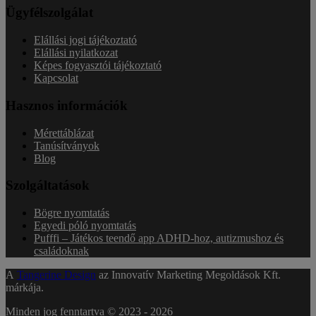
Ügyfélszolgálat
Elállási jogi tájékoztató
Elállási nyilatkozat
Képes fogyasztói tájékoztató
Kapcsolat
Hasznos információk
Mérettáblázat
Tanúsítványok
Blog
Szolgáltatások
Bögre nyomtatás
Egyedi póló nyomtatás
Pufffi – Játékos teendő app ADHD-hoz, autizmushoz és
családoknak
A
Tangerine Design
az Innovatív Marketing Megoldások Kft.
márkája.
Minden jog fenntartva © 2023 -
2026