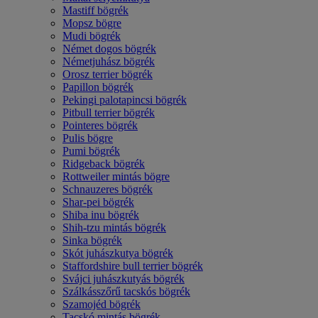
Mastiff bögrék
Mopsz bögre
Mudi bögrék
Német dogos bögrék
Németjuhász bögrék
Orosz terrier bögrék
Papillon bögrék
Pekingi palotapincsi bögrék
Pitbull terrier bögrék
Pointeres bögrék
Pulis bögre
Pumi bögrék
Ridgeback bögrék
Rottweiler mintás bögre
Schnauzeres bögrék
Shar-pei bögrék
Shiba inu bögrék
Shih-tzu mintás bögrék
Sinka bögrék
Skót juhászkutya bögrék
Staffordshire bull terrier bögrék
Svájci juhászkutyás bögrék
Szálkásszőrű tacskós bögrék
Szamojéd bögrék
Tacskó mintás bögrék