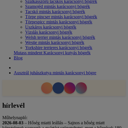
Szálkásszőrű tacskós karácsonyi bögrék
Szamojéd mintás karácsonyi bögrék
Tacskó mintás karácsonyi bögrék
Törpe pincser mintás karácsonyi bögrék
Törpespicc mintás karácsonyi bögrék
Uszkáros karácsonyi bögrék
Vizslás karácsonyi bögrék
Welsh terrier mintás karácsonyi bögrék
Westie mintás karácsonyi bögrék
Yorkshire terrieres karácsonyi bögrék
Mutass mindent Karácsonyi kutyás bögrék
Blog
Ausztrál juhászkutya mintás karácsonyi bögre
hírlevél
Műhelynapló:
2026-08-03
– Hőség miatti leállás – Sajnos a hőség miatt
kénytelenek vagyunk a gyártást szüneteltetni, mert a hőprések 180