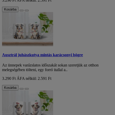
3.290 Ft
ÁFA nélkül: 2.591 Ft
Kosárba
Ausztrál juhászkutya mintás karácsonyi bögre
Az ünnepek varázslatos időszakát sokan szeretjük az otthon
melegségében tölteni, egy forró itallal a..
3.290 Ft
ÁFA nélkül: 2.591 Ft
Kosárba