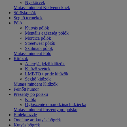
Nyakörvek
Mutass mindent Kedvenceknek
Söröskorsók
Segítő termékek
Póló
Kutyás pólók
Mentális egészség pólók
Morcica pólók
Streetwear pólók
Szülinapi pólók
Mutass mindent Póló
Kitűzők
Allergiát jelző kitűzők
Kitűző szettek
LMBTQ+ pride kitűzők
Segítő kitűzők
Mutass mindent Kitűzők
Felnőtt humor
Prezenty po polsku
Kubki
Ogłoszenie o narodzinach dziecka
Mutass mindent Prezenty po polsku
Emlékpuzzle
One line art kutyás bögrék
Kutyás bögrék