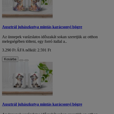
Ausztrál juhászkutya mintás karácsonyi bögre
Az ünnepek varázslatos időszakát sokan szeretjük az otthon
melegségében tölteni, egy forró itallal a..
3.290 Ft
ÁFA nélkül: 2.591 Ft
Kosárba
Ausztrál juhászkutya mintás karácsonyi bögre