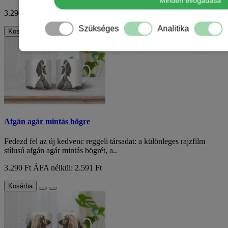
Minden elfogadása
3.290 Ft
ÁFA nélkül: 2.591 Ft
Szükséges
Analitika
Kosárba
Afgán agár mintás bögre
Fedezd fel az új kedvenc reggeli társadat: a különleges rajzfilm
stílusú afgán agár mintás bögrét, a..
3.290 Ft
ÁFA nélkül: 2.591 Ft
Kosárba