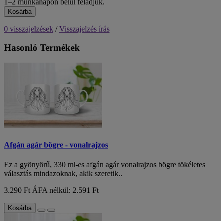
1–2 munkanapon belül feladjuk.
Kosárba
0 visszajelzések
/
Visszajelzés írás
Hasonló Termékek
Afgán agár bögre - vonalrajzos
Ez a gyönyörű, 330 ml-es afgán agár vonalrajzos bögre tökéletes
választás mindazoknak, akik szeretik..
3.290 Ft
ÁFA nélkül: 2.591 Ft
Kosárba