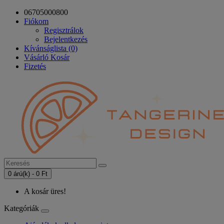
06705000800
Fiókom
Regisztrálok
Bejelentkezés
Kívánságlista (0)
Vásárló Kosár
Fizetés
0 árú(k) - 0 Ft
A kosár üres!
Kategóriák