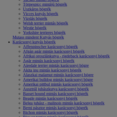
Törpespicc mintájú bögrék
Uszkáros bögrék
Vicces kutyás bögrék
Vizslás bögrék
Welsh terrier mintás bögrék
Westie bögrék
Yorkshire terrieres bögrék
Mutass mindent Kutyás bögrék
Karácsonyi kutyás bögrék
Affenpinscher karácsonyi bögrék
Afgán agár mintás karácsonyi bögrék
Afrikai oroszlánkutya - rigdeback karácsonyi bögrék
Agár mintás karácsonyi bögrék
Airedale terrier mintás karácsonyi bögre
Akita inu mintás karácsonyi bögrék
Alaszkai malamut mintás karácsonyi bögre
Amerikai bulldog mintás karácsonyi bögre
Amerikai pittbul mintás karácsonyi bögrék
Ausztrál juhászkutya karácsonyi bögrék
Basset hound mintás karácsonyi bögrék
Beagle mintás karácsonyi bögrék
Belga juhász - malinois mintás karácsonyi bögrék
Berni pásztor mintás karácsonyi bögrék
Bichon mintás karácsonyi bögrék