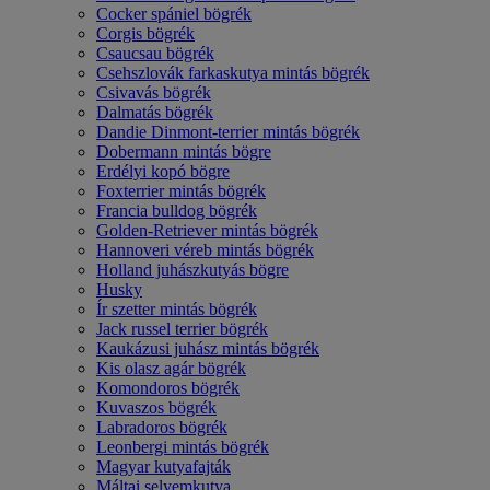
Cocker spániel bögrék
Corgis bögrék
Csaucsau bögrék
Csehszlovák farkaskutya mintás bögrék
Csivavás bögrék
Dalmatás bögrék
Dandie Dinmont-terrier mintás bögrék
Dobermann mintás bögre
Erdélyi kopó bögre
Foxterrier mintás bögrék
Francia bulldog bögrék
Golden-Retriever mintás bögrék
Hannoveri véreb mintás bögrék
Holland juhászkutyás bögre
Husky
Ír szetter mintás bögrék
Jack russel terrier bögrék
Kaukázusi juhász mintás bögrék
Kis olasz agár bögrék
Komondoros bögrék
Kuvaszos bögrék
Labradoros bögrék
Leonbergi mintás bögrék
Magyar kutyafajták
Máltai selyemkutya