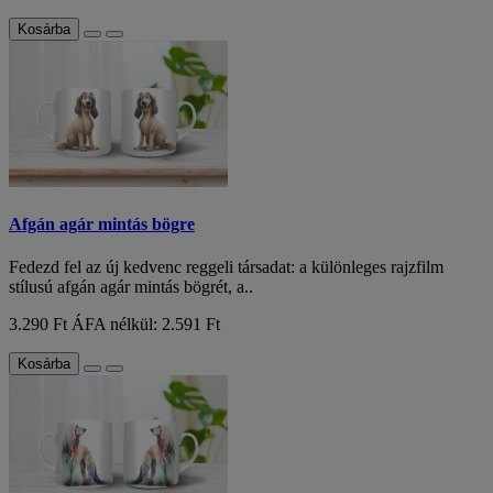
Kosárba
Afgán agár mintás bögre
Fedezd fel az új kedvenc reggeli társadat: a különleges rajzfilm
stílusú afgán agár mintás bögrét, a..
3.290 Ft
ÁFA nélkül: 2.591 Ft
Kosárba