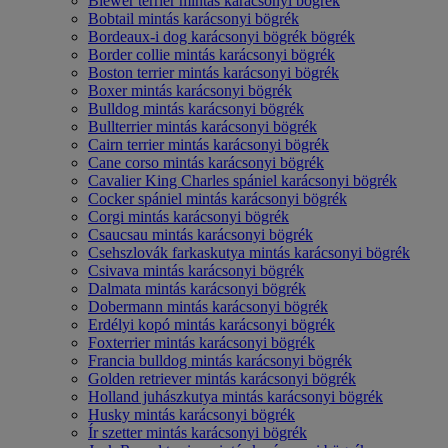
Biewer terrier mintás karácsonyi bögrék
Bobtail mintás karácsonyi bögrék
Bordeaux-i dog karácsonyi bögrék bögrék
Border collie mintás karácsonyi bögrék
Boston terrier mintás karácsonyi bögrék
Boxer mintás karácsonyi bögrék
Bulldog mintás karácsonyi bögrék
Bullterrier mintás karácsonyi bögrék
Cairn terrier mintás karácsonyi bögrék
Cane corso mintás karácsonyi bögrék
Cavalier King Charles spániel karácsonyi bögrék
Cocker spániel mintás karácsonyi bögrék
Corgi mintás karácsonyi bögrék
Csaucsau mintás karácsonyi bögrék
Csehszlovák farkaskutya mintás karácsonyi bögrék
Csivava mintás karácsonyi bögrék
Dalmata mintás karácsonyi bögrék
Dobermann mintás karácsonyi bögrék
Erdélyi kopó mintás karácsonyi bögrék
Foxterrier mintás karácsonyi bögrék
Francia bulldog mintás karácsonyi bögrék
Golden retriever mintás karácsonyi bögrék
Holland juhászkutya mintás karácsonyi bögrék
Husky mintás karácsonyi bögrék
Ír szetter mintás karácsonyi bögrék