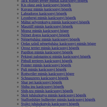
Jack Russel terrier mintás karácsonyi bögrék
Kis olasz agár karácsonyi bögrék
Kuvasz mintás karácsonyi bögrék
Labradoros karácsonyi bögrék
Leonbergi mintás karácsonyi bögrék
Máltai selyemkutya mintás karácsonyi bögrék
Masztiff mintás karácsonyi bögrék
Mopsz mintás karácsonyi bögre
Német dogos karácsonyi bögrék
Németjuhász mintás karácsonyi bögrék
Ordas színű németjuhász karácsonyi mintás bögre
Orosz terrier mintás karácsonyi bögrék
Papillon mintás karácsonyi bögrék
Pekingi palotapincsi mintás karácsonyi bögrék
Pitbull terrieres karácsonyi bögrék
Pointer mintás karácsonyi bögrék
Puli mintás karácsonyi bögrék
Rottweiler mintás karácsonyi bögre
Schnauzeres karácsonyi bögrék
Shar pei karácsonyi bögrék
Shiba inu karácsonyi bögrék
Shih-tzu mintás karácsonyi bögrék
Skót juhászkutya mintás karácsonyi bögrék
Staffordshire bullterrier mintás karácsonyi bögrék
Svájci juhászkutyás karácsonyi bögrék