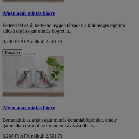
Afgán agár mintás bögre
Fedezd fel az új kedvenc reggeli társadat: a különleges rajzfilm
stílusú afgán agár mintás bögrét, a..
3.290 Ft
ÁFA nélkül: 2.591 Ft
Kosárba
Afgán agár mintás bögre
Bemutatjuk az afgán agár mintás kerámiabögrénket, amely
garantáltan örömöt hoz minden kávézásodba va..
3.290 Ft
ÁFA nélkül: 2.591 Ft