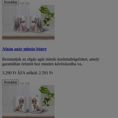
Kosárba
Afgán agár mintás bögre
Bemutatjuk az afgán agár mintás kerámiabögrénket, amely
garantáltan örömöt hoz minden kávézásodba va..
3.290 Ft
ÁFA nélkül: 2.591 Ft
Kosárba