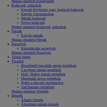
Mutass mindent Kiegészítők
Kulacsok, palackok
Egyedi fényképes vagy logózott kulacsok
Kutyás vizespalackok
Mintás kulacsok
Neves kulacsok
Mutass mindent Kulacsok, palackok
Párnák
Kutyás párnák
Mutass mindent Párnák
Perselyek
Káromkodás perselyek
Mutass mindent Perselyek
Trágár bögre
Trendek
Beszélgető macskák meme termékek
Capybara mintás termékek
Hód / Bober mintás termékek
Mormotás neves termékek
Pedro a táncoló mosómedve
Sad hamster termékek
Mutass mindent Trendek
Bögrék
Állatos bögrék
Álomfogó mintás bögrék