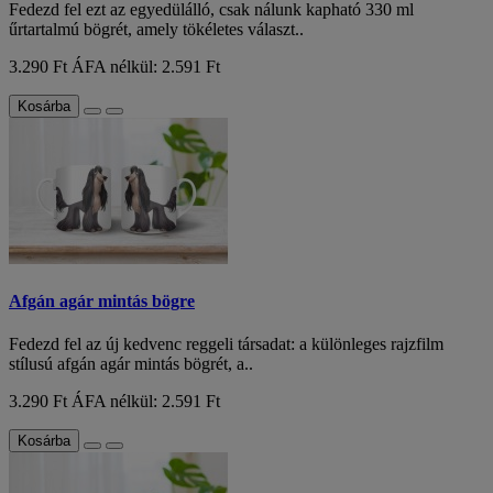
Fedezd fel ezt az egyedülálló, csak nálunk kapható 330 ml
űrtartalmú bögrét, amely tökéletes választ..
3.290 Ft
ÁFA nélkül: 2.591 Ft
Kosárba
Afgán agár mintás bögre
Fedezd fel az új kedvenc reggeli társadat: a különleges rajzfilm
stílusú afgán agár mintás bögrét, a..
3.290 Ft
ÁFA nélkül: 2.591 Ft
Kosárba