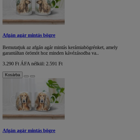
Afgán agár mintás bögre
Bemutatjuk az afgán agár mintás kerámiabögrénket, amely
garantáltan örömöt hoz minden kávézásodba va..
3.290 Ft
ÁFA nélkül: 2.591 Ft
Kosárba
Afgán agár mintás bögre