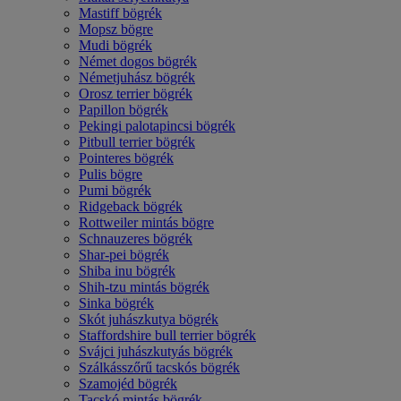
Mastiff bögrék
Mopsz bögre
Mudi bögrék
Német dogos bögrék
Németjuhász bögrék
Orosz terrier bögrék
Papillon bögrék
Pekingi palotapincsi bögrék
Pitbull terrier bögrék
Pointeres bögrék
Pulis bögre
Pumi bögrék
Ridgeback bögrék
Rottweiler mintás bögre
Schnauzeres bögrék
Shar-pei bögrék
Shiba inu bögrék
Shih-tzu mintás bögrék
Sinka bögrék
Skót juhászkutya bögrék
Staffordshire bull terrier bögrék
Svájci juhászkutyás bögrék
Szálkásszőrű tacskós bögrék
Szamojéd bögrék
Tacskó mintás bögrék