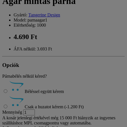
Agár mintás párna
Gyártó:
Tangerine Design
Model: parnaagar1
Elérhetőség: 1000
4.690 Ft
ÁFA nélkül: 3.693 Ft
Opciók
Párnabélés nélkül kéred?
Béléssel együtt kérem
Csak a huzatot kérem (-1.200 Ft)
Mennyiség
A kosár jelenlegi értékével még 15 000 Ft hiányzik az ingyenes
szállításhoz MPL csomagpontra vagy automatába.