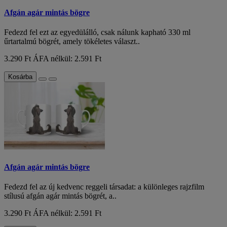
Afgán agár mintás bögre
Fedezd fel ezt az egyedülálló, csak nálunk kapható 330 ml
űrtartalmú bögrét, amely tökéletes választ..
3.290 Ft
ÁFA nélkül: 2.591 Ft
Kosárba
Afgán agár mintás bögre
Fedezd fel az új kedvenc reggeli társadat: a különleges rajzfilm
stílusú afgán agár mintás bögrét, a..
3.290 Ft
ÁFA nélkül: 2.591 Ft