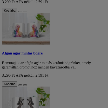
3.290 Ft
ÁFA nélkül: 2.591 Ft
Kosárba
Afgán agár mintás bögre
Bemutatjuk az afgán agár mintás kerámiabögrénket, amely
garantáltan örömöt hoz minden kávézásodba va..
3.290 Ft
ÁFA nélkül: 2.591 Ft
Kosárba