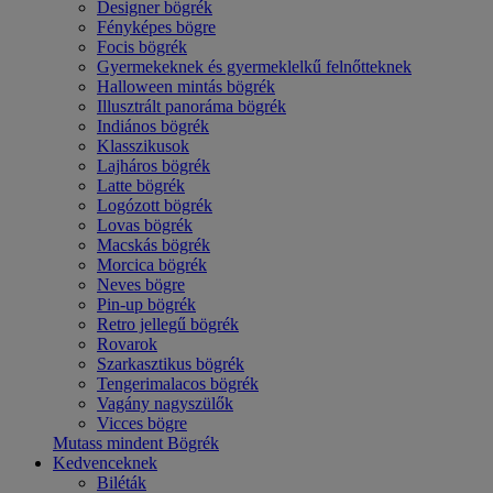
Designer bögrék
Fényképes bögre
Focis bögrék
Gyermekeknek és gyermeklelkű felnőtteknek
Halloween mintás bögrék
Illusztrált panoráma bögrék
Indiános bögrék
Klasszikusok
Lajháros bögrék
Latte bögrék
Logózott bögrék
Lovas bögrék
Macskás bögrék
Morcica bögrék
Neves bögre
Pin-up bögrék
Retro jellegű bögrék
Rovarok
Szarkasztikus bögrék
Tengerimalacos bögrék
Vagány nagyszülők
Vicces bögre
Mutass mindent Bögrék
Kedvenceknek
Biléták