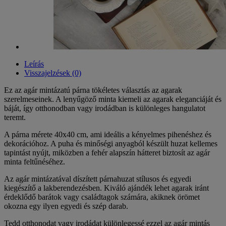
Leírás
Visszajelzések (0)
Ez az agár mintázatú párna tökéletes választás az agarak
szerelmeseinek. A lenyűgöző minta kiemeli az agarak eleganciáját és
báját, így otthonodban vagy irodádban is különleges hangulatot
teremt.
A párna mérete 40x40 cm, ami ideális a kényelmes pihenéshez és
dekorációhoz. A puha és minőségi anyagból készült huzat kellemes
tapintást nyújt, miközben a fehér alapszín hátteret biztosít az agár
minta feltűnéséhez.
Az agár mintázatával díszített párnahuzat stílusos és egyedi
kiegészítő a lakberendezésben. Kiváló ajándék lehet agarak iránt
érdeklődő barátok vagy családtagok számára, akiknek örömet
okozna egy ilyen egyedi és szép darab.
Tedd otthonodat vagy irodádat különlegessé ezzel az agár mintás