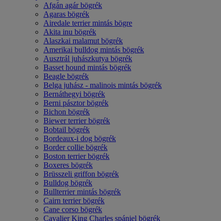
Afgán agár bögrék
Agaras bögrék
Airedale terrier mintás bögre
Akita inu bögrék
Alaszkai malamut bögrék
Amerikai bulldog mintás bögrék
Ausztrál juhászkutya bögrék
Basset hound mintás bögrék
Beagle bögrék
Belga juhász - malinois mintás bögrék
Bernáthegyi bögrék
Berni pásztor bögrék
Bichon bögrék
Biewer terrier bögrék
Bobtail bögrék
Bordeaux-i dog bögrék
Border collie bögrék
Boston terrier bögrék
Boxeres bögrék
Brüsszeli griffon bögrék
Bulldog bögrék
Bullterrier mintás bögrék
Cairn terrier bögrék
Cane corso bögrék
Cavalier King Charles spániel bögrék