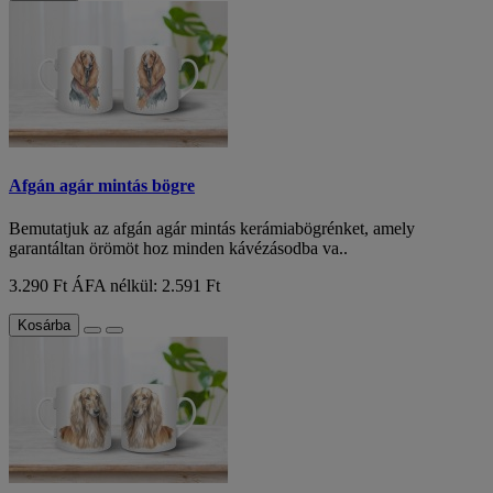
Afgán agár mintás bögre
Bemutatjuk az afgán agár mintás kerámiabögrénket, amely
garantáltan örömöt hoz minden kávézásodba va..
3.290 Ft
ÁFA nélkül: 2.591 Ft
Kosárba