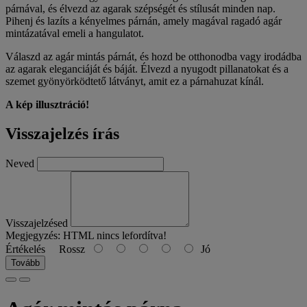
párnával, és élvezd az agarak szépségét és stílusát minden nap.
Pihenj és lazíts a kényelmes párnán, amely magával ragadó agár
mintázatával emeli a hangulatot.
Válaszd az agár mintás párnát, és hozd be otthonodba vagy irodádba
az agarak eleganciáját és báját. Élvezd a nyugodt pillanatokat és a
szemet gyönyörködtető látványt, amit ez a párnahuzat kínál.
A kép illusztráció!
Visszajelzés írás
Neved
Visszajelzésed
Megjegyzés:
HTML nincs lefordítva!
Értékelés
Rossz
Jó
Tovább