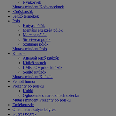
Nyakörvek
Mutass mindent Kedvenceknek
Söröskorsók
Segítő termékek
Póló
Kutyás pólók
Mentális egészség pólók
Morcica pólók
Streetwear pólók
Szülinapi pólók
Mutass mindent Póló
Kitűzők
Allergiát jelző kitűzők
Kitűző szettek
LMBTQ+ pride kitűzők
Segítő kitűzők
Mutass mindent Kitűzők
Felnőtt humor
Prezenty po polsku
Kubki
Ogłoszenie o narodzinach dziecka
Mutass mindent Prezenty po polsku
Emlékpuzzle
One line art kutyás bögrék
Kutyás bögrék