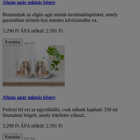
Afgán agár mintás bögre
Bemutatjuk az afgán agár mintás kerámiabögrénket, amely
garantáltan örömöt hoz minden kávézásodba va..
3.290 Ft
ÁFA nélkül: 2.591 Ft
Kosárba
Afgán agár mintás bögre
Fedezd fel ezt az egyedülálló, csak nálunk kapható 330 ml
űrtartalmú bögrét, amely tökéletes választ..
3.290 Ft
ÁFA nélkül: 2.591 Ft
Kosárba