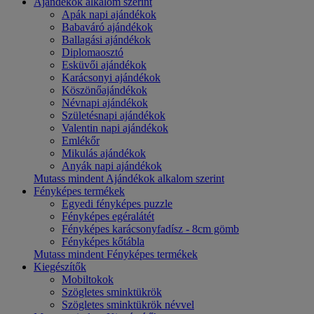
Ajándékok alkalom szerint
Apák napi ajándékok
Babaváró ajándékok
Ballagási ajándékok
Diplomaosztó
Esküvői ajándékok
Karácsonyi ajándékok
Köszönőajándékok
Névnapi ajándékok
Születésnapi ajándékok
Valentin napi ajándékok
Emlékőr
Mikulás ajándékok
Anyák napi ajándékok
Mutass mindent Ajándékok alkalom szerint
Fényképes termékek
Egyedi fényképes puzzle
Fényképes egéralátét
Fényképes karácsonyfadísz - 8cm gömb
Fényképes kőtábla
Mutass mindent Fényképes termékek
Kiegészítők
Mobiltokok
Szögletes sminktükrök
Szögletes sminktükrök névvel