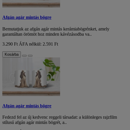
Afgán agár mintás bögre
Bemutatjuk az afgán agár mintás kerámiabögrénket, amely
garantáltan örömöt hoz minden kávézásodba va..
3.290 Ft
ÁFA nélkül: 2.591 Ft
Kosárba
Afgán agár mintás bögre
Fedezd fel az új kedvenc reggeli társadat: a különleges rajzfilm
stílusú afgán agár mintás bögrét, a..