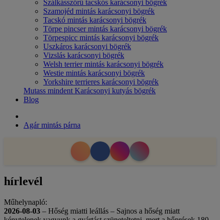
Szálkásszőrű tacskós karácsonyi bögrék
Szamojéd mintás karácsonyi bögrék
Tacskó mintás karácsonyi bögrék
Törpe pincser mintás karácsonyi bögrék
Törpespicc mintás karácsonyi bögrék
Uszkáros karácsonyi bögrék
Vizslás karácsonyi bögrék
Welsh terrier mintás karácsonyi bögrék
Westie mintás karácsonyi bögrék
Yorkshire terrieres karácsonyi bögrék
Mutass mindent Karácsonyi kutyás bögrék
Blog
Agár mintás párna
hírlevél
Műhelynapló:
2026-08-03
– Hőség miatti leállás – Sajnos a hőség miatt
kénytelenek vagyunk a gyártást szüneteltetni, mert a hőprések 180