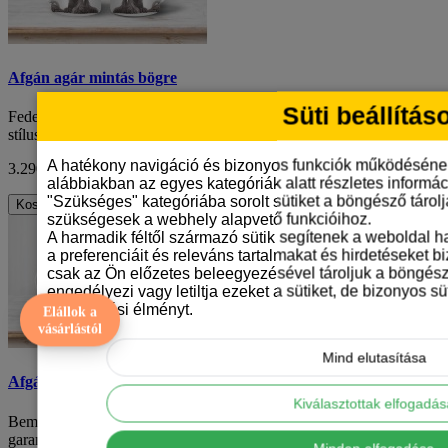
Afgán agár mintás bögre
Süti beállítás
Fedezd fel az új kedvenc reggeli társadat: a különleges rajzfilm
stílusú afgán agár mintás bögrét, a..
A hatékony navigáció és bizonyos funkciók működéséne
3.290 Ft
ÁFA nélkül: 2.591 Ft
alábbiakban az egyes kategóriák alatt részletes informáci
"Szükséges" kategóriába sorolt sütiket a böngésző tárol
Kosárba
szükségesek a webhely alapvető funkcióihoz.
A harmadik féltől származó sütik segítenek a weboldal 
a preferenciáit és releváns tartalmakat és hirdetéseket b
csak az Ön előzetes beleegyezésével tároljuk a böngész
engedélyezi vagy letiltja ezeket a sütiket, de bizonyos süt
böngészési élményt.
Elállok a
vásárlástól
Mind elutasítása
Afgán agár mintás bögre
Kiválasztottak elfogadá
Bemutatjuk az afgán agár mintás kerámiabögrénket, amely
garantáltan örömöt hoz minden kávézásodba va..