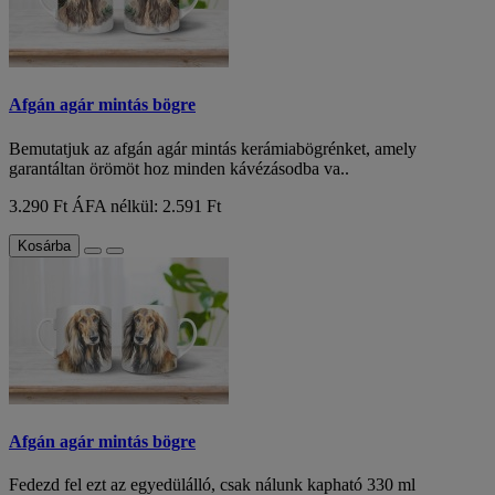
Afgán agár mintás bögre
Bemutatjuk az afgán agár mintás kerámiabögrénket, amely
garantáltan örömöt hoz minden kávézásodba va..
3.290 Ft
ÁFA nélkül: 2.591 Ft
Kosárba
Afgán agár mintás bögre
Fedezd fel ezt az egyedülálló, csak nálunk kapható 330 ml