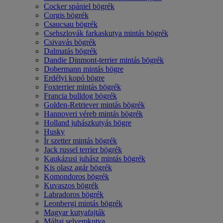
Cocker spániel bögrék
Corgis bögrék
Csaucsau bögrék
Csehszlovák farkaskutya mintás bögrék
Csivavás bögrék
Dalmatás bögrék
Dandie Dinmont-terrier mintás bögrék
Dobermann mintás bögre
Erdélyi kopó bögre
Foxterrier mintás bögrék
Francia bulldog bögrék
Golden-Retriever mintás bögrék
Hannoveri véreb mintás bögrék
Holland juhászkutyás bögre
Husky
Ír szetter mintás bögrék
Jack russel terrier bögrék
Kaukázusi juhász mintás bögrék
Kis olasz agár bögrék
Komondoros bögrék
Kuvaszos bögrék
Labradoros bögrék
Leonbergi mintás bögrék
Magyar kutyafajták
Máltai selyemkutya