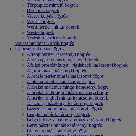
Törpespicc mintájú bögrék
Uszkáros bögrék
Vicces kutyás bögrék
Vizslás bögrék
Welsh terrier mintás bögrék
Westie bögrék
Yorkshire terrieres bögrék
Mutass mindent Kutyás bögrék
Karácsonyi kutyás bögrék
Affenpinscher karácsonyi bögrék
Afgán agár mintás karácsonyi bögrék
Afrikai oroszlánkutya - rigdeback karácsonyi bögrék
Agár mintás karácsonyi bögrék
Airedale terrier mintás karácsonyi bögre
Akita inu mintás karácsonyi bögrék
Alaszkai malamut mintás karácsonyi bögre
Amerikai bulldog mintás karácsonyi bögre
Amerikai pittbul mintás karácsonyi bögrék
Ausztrál juhászkutya karácsonyi bögrék
Basset hound mintás karácsonyi bögrék
Beagle mintás karácsonyi bögrék
Belga juhász - malinois mintás karácsonyi bögrék
Berni pásztor mintás karácsonyi bögrék
Bichon mintás karácsonyi bögrék