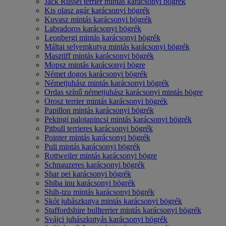
Jack Russel terrier mintás karácsonyi bögrék
Kis olasz agár karácsonyi bögrék
Kuvasz mintás karácsonyi bögrék
Labradoros karácsonyi bögrék
Leonbergi mintás karácsonyi bögrék
Máltai selyemkutya mintás karácsonyi bögrék
Masztiff mintás karácsonyi bögrék
Mopsz mintás karácsonyi bögre
Német dogos karácsonyi bögrék
Németjuhász mintás karácsonyi bögrék
Ordas színű németjuhász karácsonyi mintás bögre
Orosz terrier mintás karácsonyi bögrék
Papillon mintás karácsonyi bögrék
Pekingi palotapincsi mintás karácsonyi bögrék
Pitbull terrieres karácsonyi bögrék
Pointer mintás karácsonyi bögrék
Puli mintás karácsonyi bögrék
Rottweiler mintás karácsonyi bögre
Schnauzeres karácsonyi bögrék
Shar pei karácsonyi bögrék
Shiba inu karácsonyi bögrék
Shih-tzu mintás karácsonyi bögrék
Skót juhászkutya mintás karácsonyi bögrék
Staffordshire bullterrier mintás karácsonyi bögrék
Svájci juhászkutyás karácsonyi bögrék