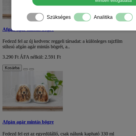
Minden elfogadása
Szükséges
Analitika
Afgán agár mintás bögre
Fedezd fel az új kedvenc reggeli társadat: a különleges rajzfilm
stílusú afgán agár mintás bögrét, a..
3.290 Ft
ÁFA nélkül: 2.591 Ft
Kosárba
Afgán agár mintás bögre
Fedezd fel ezt az egyedülálló, csak nálunk kapható 330 ml