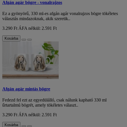
Afgán agár bögre - vonalrajzos
Ez a gyönyörű, 330 ml-es afgán agár vonalrajzos bögre tökéletes
választás mindazoknak, akik szeretik..
3.290 Ft
ÁFA nélkül: 2.591 Ft
Kosárba
Afgán agár mintás bögre
Fedezd fel ezt az egyedülálló, csak nálunk kapható 330 ml
űrtartalmú bögrét, amely tökéletes választ..
3.290 Ft
ÁFA nélkül: 2.591 Ft
Kosárba