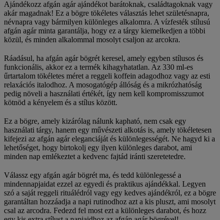
Ajándékozz afgán agár ajándékot barátoknak, családtagoknak vagy
akár magadnak! Ez a bögre tökéletes választás lehet születésnapra,
névnapra vagy bármilyen különleges alkalomra. A vízfesték stílusú
afgán agár minta garantálja, hogy ez a tárgy kiemelkedjen a többi
közül, és minden alkalommal mosolyt csaljon az arcokra.
Ráadásul, ha afgán agár bögrét keresel, amely egyben stílusos és
funkcionális, akkor ez a termék kihagyhatatlan. Az 330 ml-es
űrtartalom tökéletes méret a reggeli koffein adagodhoz vagy az esti
relaxációs italodhoz. A mosogatógép állóság és a mikrózhatóság
pedig növeli a használati értékét, így nem kell kompromisszumot
kötnöd a kényelem és a stílus között.
Ez a bögre, amely kizárólag nálunk kapható, nem csak egy
használati tárgy, hanem egy művészeti alkotás is, amely tökéletesen
kifejezi az afgán agár eleganciáját és különlegességét. Ne hagyd ki a
lehetőséget, hogy birtokolj egy ilyen különleges darabot, ami
minden nap emlékeztet a kedvenc fajtád iránti szeretetedre.
Válassz egy afgán agár bögrét ma, és tedd különlegessé a
mindennapjaidat ezzel az egyedi és praktikus ajándékkal. Legyen
szó a saját reggeli rituálédról vagy egy kedves ajándékról, ez a bögre
garantáltan hozzáadja a napi rutinodhoz azt a kis pluszt, ami mosolyt
csal az arcodra. Fedezd fel most ezt a különleges darabot, és hozz
egy kis extra stílust a napjaidhoz az afgán agár bögrével!