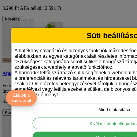
3.290 Ft
ÁFA nélkül: 2.591 Ft
Kosárba
Süti beállítás
A hatékony navigáció és bizonyos funkciók működéséne
alábbiakban az egyes kategóriák alatt részletes informáci
"Szükséges" kategóriába sorolt sütiket a böngésző tárol
szükségesek a webhely alapvető funkcióihoz.
A harmadik féltől származó sütik segítenek a weboldal 
Afgán agár mintás bögre
a preferenciáit és releváns tartalmakat és hirdetéseket b
csak az Ön előzetes beleegyezésével tároljuk a böngész
Fedezd fel ezt az egyedülálló, csak nálunk kapható 330 ml
engedélyezi vagy letiltja ezeket a sütiket, de bizonyos süt
űrtartalmú bögrét, amely tökéletes választ..
böngészési élményt.
Elállok a
vásárlástól
3.290 Ft
ÁFA nélkül: 2.591 Ft
Mind elutasítása
Kosárba
Kiválasztottak elfogadá