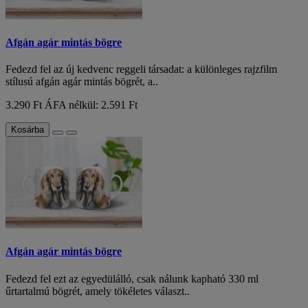
Afgán agár mintás bögre
Fedezd fel az új kedvenc reggeli társadat: a különleges rajzfilm
stílusú afgán agár mintás bögrét, a..
3.290 Ft
ÁFA nélkül: 2.591 Ft
Kosárba
Afgán agár mintás bögre
Fedezd fel ezt az egyedülálló, csak nálunk kapható 330 ml
űrtartalmú bögrét, amely tökéletes választ..