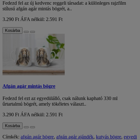
Fedezd fel az új kedvenc reggeli társadat: a különleges rajzfilm
stílusú afgán agár mintás bögrét, a..
3.290 Ft
ÁFA nélkül: 2.591 Ft
Kosárba
Afgán agár mintás bögre
Fedezd fel ezt az egyedülálló, csak nálunk kapható 330 ml
űrtartalmú bögrét, amely tökéletes választ..
3.290 Ft
ÁFA nélkül: 2.591 Ft
Kosárba
Címkék:
afgán agár bögre
,
afgán agár ajándék
,
kutyás bögre
,
egyedi