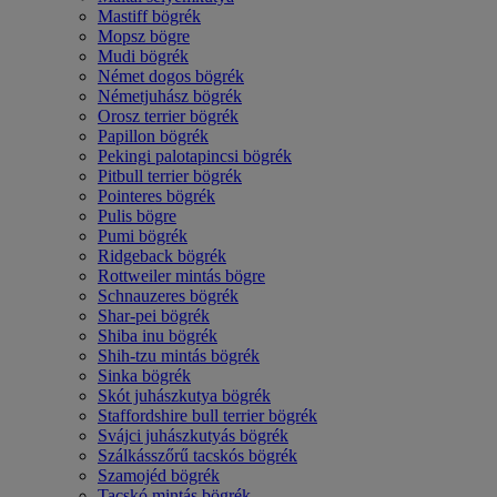
Mastiff bögrék
Mopsz bögre
Mudi bögrék
Német dogos bögrék
Németjuhász bögrék
Orosz terrier bögrék
Papillon bögrék
Pekingi palotapincsi bögrék
Pitbull terrier bögrék
Pointeres bögrék
Pulis bögre
Pumi bögrék
Ridgeback bögrék
Rottweiler mintás bögre
Schnauzeres bögrék
Shar-pei bögrék
Shiba inu bögrék
Shih-tzu mintás bögrék
Sinka bögrék
Skót juhászkutya bögrék
Staffordshire bull terrier bögrék
Svájci juhászkutyás bögrék
Szálkásszőrű tacskós bögrék
Szamojéd bögrék
Tacskó mintás bögrék