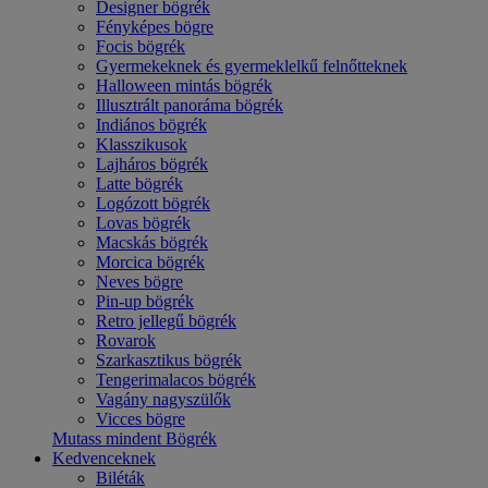
Designer bögrék
Fényképes bögre
Focis bögrék
Gyermekeknek és gyermeklelkű felnőtteknek
Halloween mintás bögrék
Illusztrált panoráma bögrék
Indiános bögrék
Klasszikusok
Lajháros bögrék
Latte bögrék
Logózott bögrék
Lovas bögrék
Macskás bögrék
Morcica bögrék
Neves bögre
Pin-up bögrék
Retro jellegű bögrék
Rovarok
Szarkasztikus bögrék
Tengerimalacos bögrék
Vagány nagyszülők
Vicces bögre
Mutass mindent Bögrék
Kedvenceknek
Biléták