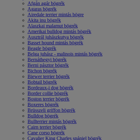
Afgán agár bögrék
Agaras bögrék
Airedale terrier mintás bögre
Akita inu bögrék
Alaszkai malamut bögrék
Amerikai bulldog mintás bögrék
Ausztrál juhászkutya bögrék
Basset hound mintás bögrék
Beagle bögrék
Belga juhász - malinois mintás bögrék
Bernáthegyi bögrék
Berni pásztor bögrék
Bichon bögrék
Biewer terrier bögrék
Bobtail bögrék
Bordeaux-i dog bögrék
Border collie bögrék
Boston terrier bögrék
Boxeres bögrék
Brüsszeli griffon bögrék
Bulldog bögrék
Bullterrier mintás bögrék
Cairn terrier bögrék
Cane corso bögrék
Cavalier King Charles spániel bögrék