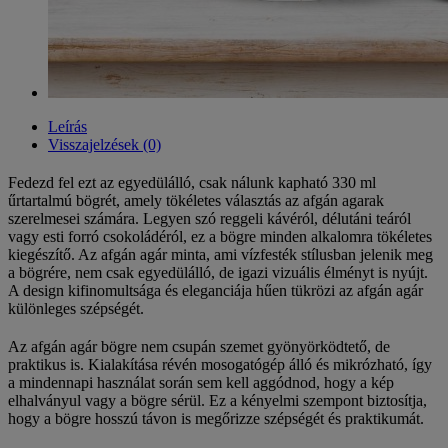
Leírás
Visszajelzések (0)
Fedezd fel ezt az egyedülálló, csak nálunk kapható 330 ml
űrtartalmú bögrét, amely tökéletes választás az afgán agarak
szerelmesei számára. Legyen szó reggeli kávéról, délutáni teáról
vagy esti forró csokoládéról, ez a bögre minden alkalomra tökéletes
kiegészítő. Az afgán agár minta, ami vízfesték stílusban jelenik meg
a bögrére, nem csak egyedülálló, de igazi vizuális élményt is nyújt.
A design kifinomultsága és eleganciája hűen tükrözi az afgán agár
különleges szépségét.
Az afgán agár bögre nem csupán szemet gyönyörködtető, de
praktikus is. Kialakítása révén mosogatógép álló és mikrózható, így
a mindennapi használat során sem kell aggódnod, hogy a kép
elhalványul vagy a bögre sérül. Ez a kényelmi szempont biztosítja,
hogy a bögre hosszú távon is megőrizze szépségét és praktikumát.