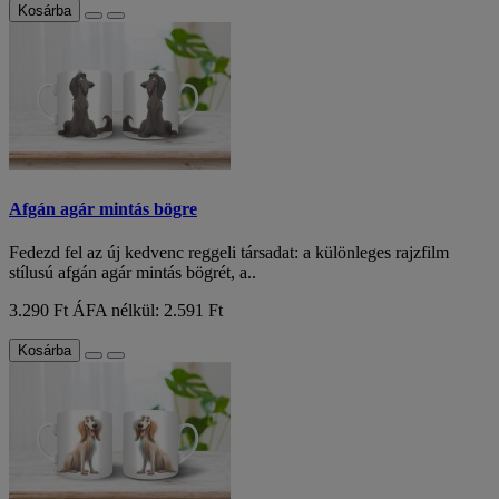
Kosárba
Afgán agár mintás bögre
Fedezd fel az új kedvenc reggeli társadat: a különleges rajzfilm
stílusú afgán agár mintás bögrét, a..
3.290 Ft
ÁFA nélkül: 2.591 Ft
Kosárba