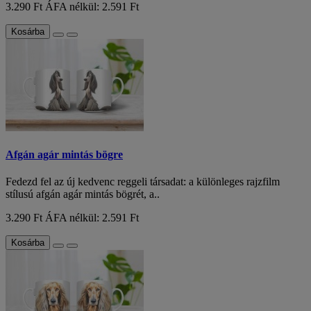
3.290 Ft
ÁFA nélkül: 2.591 Ft
Kosárba
Afgán agár mintás bögre
Fedezd fel az új kedvenc reggeli társadat: a különleges rajzfilm
stílusú afgán agár mintás bögrét, a..
3.290 Ft
ÁFA nélkül: 2.591 Ft
Kosárba