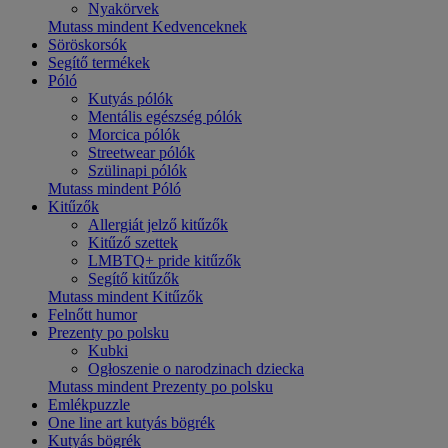
Nyakörvek
Mutass mindent Kedvenceknek
Söröskorsók
Segítő termékek
Póló
Kutyás pólók
Mentális egészség pólók
Morcica pólók
Streetwear pólók
Szülinapi pólók
Mutass mindent Póló
Kitűzők
Allergiát jelző kitűzők
Kitűző szettek
LMBTQ+ pride kitűzők
Segítő kitűzők
Mutass mindent Kitűzők
Felnőtt humor
Prezenty po polsku
Kubki
Ogłoszenie o narodzinach dziecka
Mutass mindent Prezenty po polsku
Emlékpuzzle
One line art kutyás bögrék
Kutyás bögrék