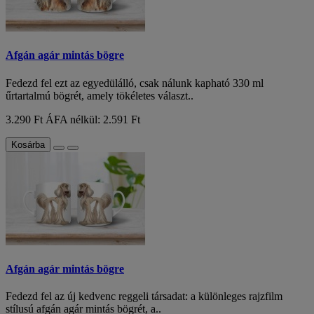
Afgán agár mintás bögre
Fedezd fel ezt az egyedülálló, csak nálunk kapható 330 ml
űrtartalmú bögrét, amely tökéletes választ..
3.290 Ft
ÁFA nélkül: 2.591 Ft
Kosárba
Afgán agár mintás bögre
Fedezd fel az új kedvenc reggeli társadat: a különleges rajzfilm
stílusú afgán agár mintás bögrét, a..