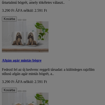
űrtartalmú bögrét, amely tökéletes választ..
3.290 Ft
ÁFA nélkül: 2.591 Ft
Kosárba
Afgán agár mintás bögre
Fedezd fel az új kedvenc reggeli társadat: a különleges rajzfilm
stílusú afgán agár mintás bögrét, a..
3.290 Ft
ÁFA nélkül: 2.591 Ft
Kosárba