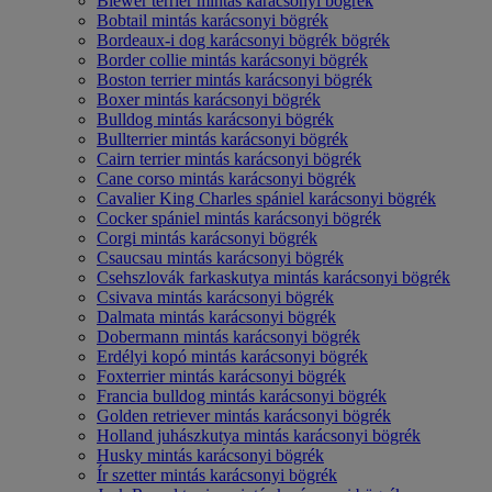
Biewer terrier mintás karácsonyi bögrék
Bobtail mintás karácsonyi bögrék
Bordeaux-i dog karácsonyi bögrék bögrék
Border collie mintás karácsonyi bögrék
Boston terrier mintás karácsonyi bögrék
Boxer mintás karácsonyi bögrék
Bulldog mintás karácsonyi bögrék
Bullterrier mintás karácsonyi bögrék
Cairn terrier mintás karácsonyi bögrék
Cane corso mintás karácsonyi bögrék
Cavalier King Charles spániel karácsonyi bögrék
Cocker spániel mintás karácsonyi bögrék
Corgi mintás karácsonyi bögrék
Csaucsau mintás karácsonyi bögrék
Csehszlovák farkaskutya mintás karácsonyi bögrék
Csivava mintás karácsonyi bögrék
Dalmata mintás karácsonyi bögrék
Dobermann mintás karácsonyi bögrék
Erdélyi kopó mintás karácsonyi bögrék
Foxterrier mintás karácsonyi bögrék
Francia bulldog mintás karácsonyi bögrék
Golden retriever mintás karácsonyi bögrék
Holland juhászkutya mintás karácsonyi bögrék
Husky mintás karácsonyi bögrék
Ír szetter mintás karácsonyi bögrék