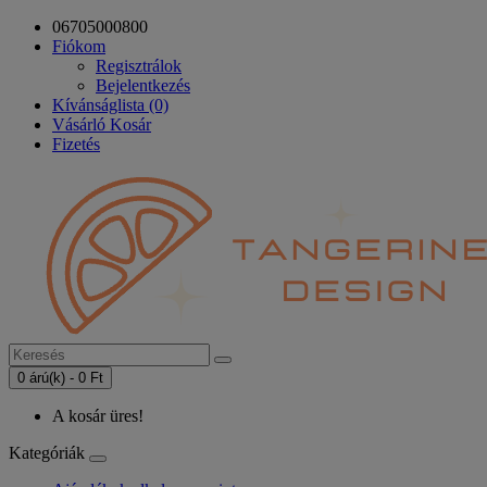
06705000800
Fiókom
Regisztrálok
Bejelentkezés
Kívánságlista (0)
Vásárló Kosár
Fizetés
0 árú(k) - 0 Ft
A kosár üres!
Kategóriák