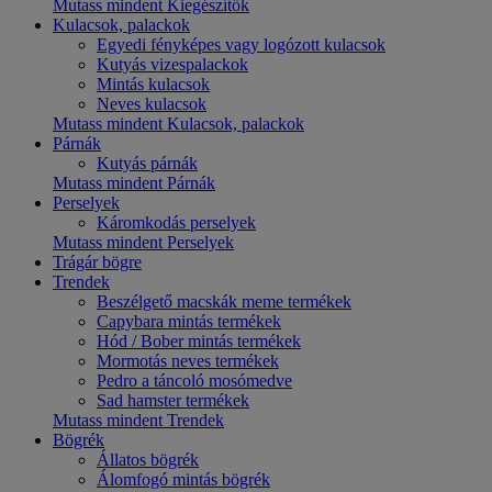
Mutass mindent Kiegészítők
Kulacsok, palackok
Egyedi fényképes vagy logózott kulacsok
Kutyás vizespalackok
Mintás kulacsok
Neves kulacsok
Mutass mindent Kulacsok, palackok
Párnák
Kutyás párnák
Mutass mindent Párnák
Perselyek
Káromkodás perselyek
Mutass mindent Perselyek
Trágár bögre
Trendek
Beszélgető macskák meme termékek
Capybara mintás termékek
Hód / Bober mintás termékek
Mormotás neves termékek
Pedro a táncoló mosómedve
Sad hamster termékek
Mutass mindent Trendek
Bögrék
Állatos bögrék
Álomfogó mintás bögrék