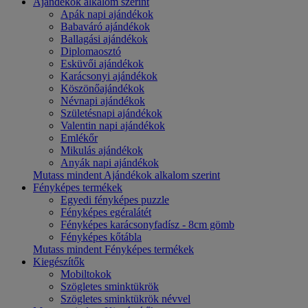
Ajándékok alkalom szerint
Apák napi ajándékok
Babaváró ajándékok
Ballagási ajándékok
Diplomaosztó
Esküvői ajándékok
Karácsonyi ajándékok
Köszönőajándékok
Névnapi ajándékok
Születésnapi ajándékok
Valentin napi ajándékok
Emlékőr
Mikulás ajándékok
Anyák napi ajándékok
Mutass mindent Ajándékok alkalom szerint
Fényképes termékek
Egyedi fényképes puzzle
Fényképes egéralátét
Fényképes karácsonyfadísz - 8cm gömb
Fényképes kőtábla
Mutass mindent Fényképes termékek
Kiegészítők
Mobiltokok
Szögletes sminktükrök
Szögletes sminktükrök névvel