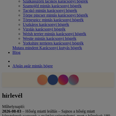
Szálkásszőrű tacskós karácsonyi bögrék
Szamojéd mintás karácsonyi bögrék
Tacskó mintás karácsonyi bögrék
Törpe pincser mintás karácsonyi bögrék
Törpespicc mintás karácsonyi bögrék
Uszkáros karácsonyi bögrék
Vizslás karácsonyi bögrék
Welsh terrier mintás karácsonyi bögrék
Westie mintás karácsonyi bögrék
Yorkshire terrieres karácsonyi bögrék
Mutass mindent Karácsonyi kutyás bögrék
Blog
Afgán agár mintás bögre
hírlevél
Műhelynapló:
2026-08-03
– Hőség miatti leállás – Sajnos a hőség miatt
kénytelenek vagyunk a gyártást szüneteltetni, mert a hőprések 180