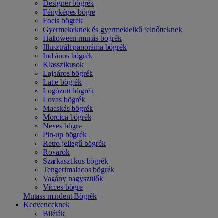
Designer bögrék
Fényképes bögre
Focis bögrék
Gyermekeknek és gyermeklelkű felnőtteknek
Halloween mintás bögrék
Illusztrált panoráma bögrék
Indiános bögrék
Klasszikusok
Lajháros bögrék
Latte bögrék
Logózott bögrék
Lovas bögrék
Macskás bögrék
Morcica bögrék
Neves bögre
Pin-up bögrék
Retro jellegű bögrék
Rovarok
Szarkasztikus bögrék
Tengerimalacos bögrék
Vagány nagyszülők
Vicces bögre
Mutass mindent Bögrék
Kedvenceknek
Biléták