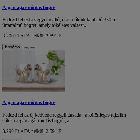
Afgán agár mintás bögre
Fedezd fel ezt az egyedülálló, csak nálunk kapható 330 ml
űrtartalmú bögrét, amely tökéletes választ..
3.290 Ft
ÁFA nélkül: 2.591 Ft
Kosárba
Afgán agár mintás bögre
Fedezd fel az új kedvenc reggeli társadat: a különleges rajzfilm
stílusú afgán agár mintás bögrét, a..
3.290 Ft
ÁFA nélkül: 2.591 Ft