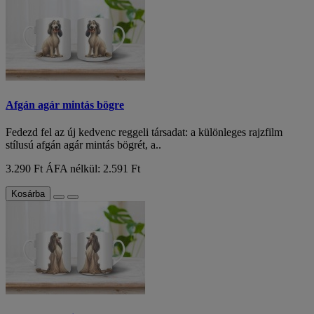
Afgán agár mintás bögre
Fedezd fel az új kedvenc reggeli társadat: a különleges rajzfilm
stílusú afgán agár mintás bögrét, a..
3.290 Ft
ÁFA nélkül: 2.591 Ft
Kosárba