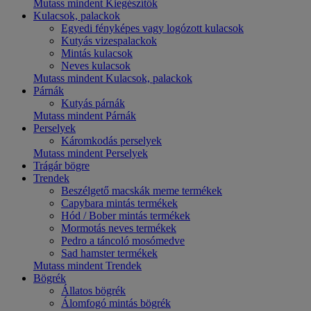
Mutass mindent Kiegészítők
Kulacsok, palackok
Egyedi fényképes vagy logózott kulacsok
Kutyás vizespalackok
Mintás kulacsok
Neves kulacsok
Mutass mindent Kulacsok, palackok
Párnák
Kutyás párnák
Mutass mindent Párnák
Perselyek
Káromkodás perselyek
Mutass mindent Perselyek
Trágár bögre
Trendek
Beszélgető macskák meme termékek
Capybara mintás termékek
Hód / Bober mintás termékek
Mormotás neves termékek
Pedro a táncoló mosómedve
Sad hamster termékek
Mutass mindent Trendek
Bögrék
Állatos bögrék
Álomfogó mintás bögrék