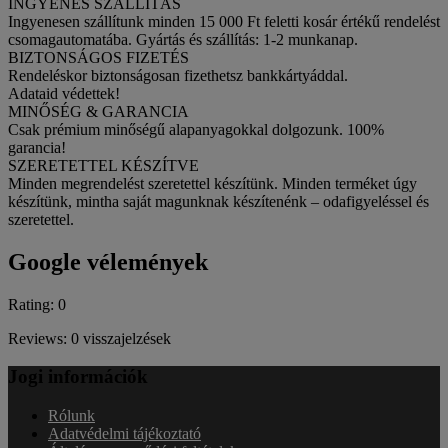
INGYENES SZÁLLÍTÁS
Ingyenesen szállítunk minden 15 000 Ft feletti kosár értékű rendelést
csomagautomatába. Gyártás és szállítás: 1-2 munkanap.
BIZTONSÁGOS FIZETÉS
Rendeléskor biztonságosan fizethetsz bankkártyáddal.
Adataid védettek!
MINŐSÉG & GARANCIA
Csak prémium minőségű alapanyagokkal dolgozunk. 100%
garancia!
SZERETETTEL KÉSZÍTVE
Minden megrendelést szeretettel készítünk. Minden terméket úgy
készítünk, mintha saját magunknak készítenénk – odafigyeléssel és
szeretettel.
Google vélemények
Rating: 0
Reviews: 0 visszajelzések
Jogi információk
Rólunk
Adatvédelmi tájékoztató