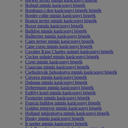
Biewer terrier mintás karácsonyi bögrék
Bobtail mintás karácsonyi bögrék
Bordeaux-i dog karácsonyi bögrék bögrék
Border collie mintás karácsonyi bögrék
Boston terrier mintás karácsonyi bögrék
Boxer mintás karácsonyi bögrék
Bulldog mintás karácsonyi bögrék
Bullterrier mintás karácsonyi bögrék
Cairn terrier mintás karácsonyi bögrék
Cane corso mintás karácsonyi bögrék
Cavalier King Charles spániel karácsonyi bögrék
Cocker spániel mintás karácsonyi bögrék
Corgi mintás karácsonyi bögrék
Csaucsau mintás karácsonyi bögrék
Csehszlovák farkaskutya mintás karácsonyi bögrék
Csivava mintás karácsonyi bögrék
Dalmata mintás karácsonyi bögrék
Dobermann mintás karácsonyi bögrék
Erdélyi kopó mintás karácsonyi bögrék
Foxterrier mintás karácsonyi bögrék
Francia bulldog mintás karácsonyi bögrék
Golden retriever mintás karácsonyi bögrék
Holland juhászkutya mintás karácsonyi bögrék
Husky mintás karácsonyi bögrék
Ír szetter mintás karácsonyi bögrék