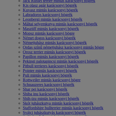
Jack Russel terrier mintás karácsonyi bögrék
Kis olasz agár karácsonyi bögrék
Kuvasz mintás karácsonyi bögrék
Labradoros karácsonyi bögrék
Leonbergi mintás karácsonyi bögrék
Máltai selyemkutya mintás karácsonyi bögrék
Masztiff mintás karácsonyi bögrék
Mopsz mintás karácsonyi bögre
Német dogos karácsonyi bögrék
Németjuhász mintás karácsonyi bögrék
Ordas színű németjuhász karácsonyi mintás bögre
Orosz terrier mintás karácsonyi bögrék
Papillon mintás karácsonyi bögrék
Pekingi palotapincsi mintás karácsonyi bögrék
Pitbull terrieres karácsonyi bögrék
Pointer mintás karácsonyi bögrék
Puli mintás karácsonyi bögrék
Rottweiler mintás karácsonyi bögre
Schnauzeres karácsonyi bögrék
Shar pei karácsonyi bögrék
Shiba inu karácsonyi bögrék
Shih-tzu mintás karácsonyi bögrék
Skót juhászkutya mintás karácsonyi bögrék
Staffordshire bullterrier mintás karácsonyi bögrék
Svájci juhászkutyás karácsonyi bögrék