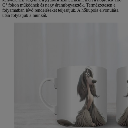
C° fokon működnek és nagy áramfogyasztók. Természetesen a
folyamatban lévő rendeléseket teljesítjük. A hőkupola elvonulása
után folytatjuk a munkát.