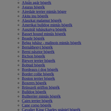
Afgán agár bögrék
Agaras bögrék
Airedale terrier mintás bögre
Akita inu bögrék
Alaszkai malamut bögrék
Amerikai bulldog mintás bögrék
Ausztrál juhászkutya bögrék
Basset hound mintás bögrék
Beagle bögrék
Belga juhász - malinois mintás bögrék
Bernáthegyi bögrék
Berni pásztor bögrék
Bichon bögrék
Biewer terrier bögrék
Bobtail bögrék
Bordeaux-i dog bögrék
Border collie bögrék
Boston terrier bögrék
Boxeres bögrék
Brüsszeli griffon bögrék
Bulldog bögrék
Bullterrier mintás bögrék
Cairn terrier bögrék
Cane corso bögrék
Cavalier King Charles spániel bögrék