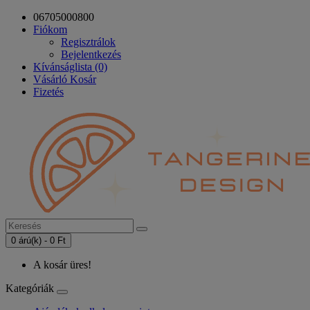
06705000800
Fiókom
Regisztrálok
Bejelentkezés
Kívánságlista (0)
Vásárló Kosár
Fizetés
0 árú(k) - 0 Ft
A kosár üres!
Kategóriák