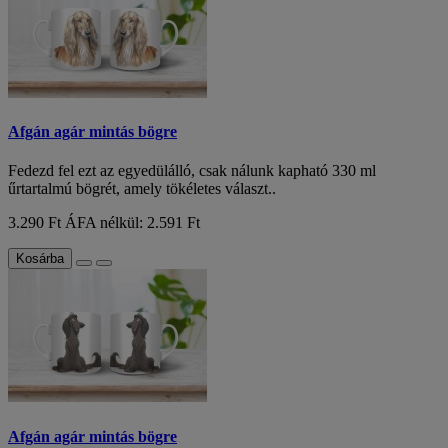
Afgán agár mintás bögre
Fedezd fel ezt az egyedülálló, csak nálunk kapható 330 ml
űrtartalmú bögrét, amely tökéletes választ..
3.290 Ft
ÁFA nélkül: 2.591 Ft
Kosárba
Afgán agár mintás bögre