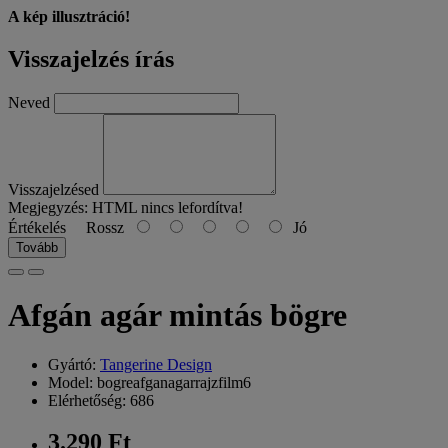
A kép illusztráció!
Visszajelzés írás
Neved
Visszajelzésed
Megjegyzés:
HTML nincs lefordítva!
Értékelés
Rossz
Jó
Tovább
Afgán agár mintás bögre
Gyártó:
Tangerine Design
Model: bogreafganagarrajzfilm6
Elérhetőség: 686
3.290 Ft