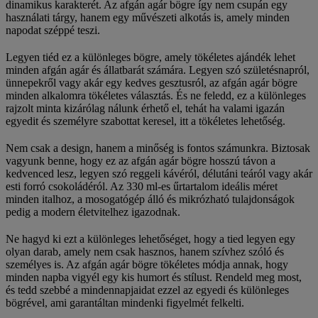
dinamikus karakterét. Az afgán agár bögre így nem csupán egy
használati tárgy, hanem egy művészeti alkotás is, amely minden
napodat széppé teszi.
Legyen tiéd ez a különleges bögre, amely tökéletes ajándék lehet
minden afgán agár és állatbarát számára. Legyen szó születésnapról,
ünnepekről vagy akár egy kedves gesztusról, az afgán agár bögre
minden alkalomra tökéletes választás. És ne feledd, ez a különleges
rajzolt minta kizárólag nálunk érhető el, tehát ha valami igazán
egyedit és személyre szabottat keresel, itt a tökéletes lehetőség.
Nem csak a design, hanem a minőség is fontos számunkra. Biztosak
vagyunk benne, hogy ez az afgán agár bögre hosszú távon a
kedvenced lesz, legyen szó reggeli kávéról, délutáni teáról vagy akár
esti forró csokoládéról. Az 330 ml-es űrtartalom ideális méret
minden italhoz, a mosogatógép álló és mikrózható tulajdonságok
pedig a modern életvitelhez igazodnak.
Ne hagyd ki ezt a különleges lehetőséget, hogy a tied legyen egy
olyan darab, amely nem csak hasznos, hanem szívhez szóló és
személyes is. Az afgán agár bögre tökéletes módja annak, hogy
minden napba vigyél egy kis humort és stílust. Rendeld meg most,
és tedd szebbé a mindennapjaidat ezzel az egyedi és különleges
bögrével, ami garantáltan mindenki figyelmét felkelti.