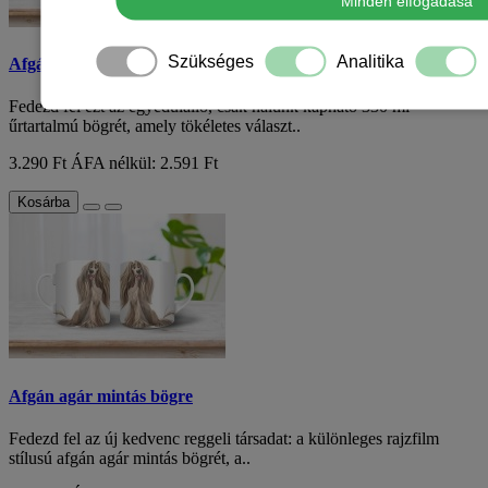
Minden elfogadása
Szükséges
Analitika
Afgán agár mintás bögre
Fedezd fel ezt az egyedülálló, csak nálunk kapható 330 ml
űrtartalmú bögrét, amely tökéletes választ..
3.290 Ft
ÁFA nélkül: 2.591 Ft
Kosárba
Afgán agár mintás bögre
Fedezd fel az új kedvenc reggeli társadat: a különleges rajzfilm
stílusú afgán agár mintás bögrét, a..