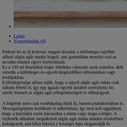
Leírás
Visszajelzések (0)
Fedezd fel az új kedvenc reggeli társadat: a különleges rajzfilm
stílusú afgán agár mintás bögrét, ami garantáltan mosolyt csal az
arcodra minden egyes kortyolásnál.
Ez a 330 ml űrtartalmú bögre tökéletes választás azok számára, akik
szeretik a különleges és egyedi kiegészítőket otthonukban vagy
irodájukban.
Különlegessége abban rejlik, hogy a rajzolt afgán agár minta csak
nálunk érhető el, így egy igazán egyedi darabot szerezhetsz be,
amely kiemeli az afgán agár jellegzetességeit és stílusjegyeit.
A bögrénk nem csak esztétikailag tűnik ki, hanem praktikumában is.
Mosogatógépben tisztítható és mikrózható, így nem kell aggódnod,
hogy a használat során károsodna a minta vagy maga a bögre. A
vízfesték stílusban megalkotott afgán agár minta minden részletében
kidolgozott, ami hűen tükrözi e fenséges fajta eleganciáját és