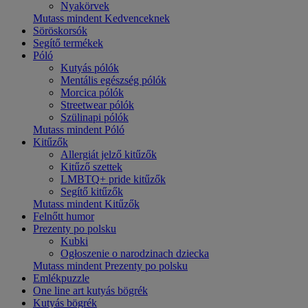
Nyakörvek
Mutass mindent Kedvenceknek
Söröskorsók
Segítő termékek
Póló
Kutyás pólók
Mentális egészség pólók
Morcica pólók
Streetwear pólók
Szülinapi pólók
Mutass mindent Póló
Kitűzők
Allergiát jelző kitűzők
Kitűző szettek
LMBTQ+ pride kitűzők
Segítő kitűzők
Mutass mindent Kitűzők
Felnőtt humor
Prezenty po polsku
Kubki
Ogłoszenie o narodzinach dziecka
Mutass mindent Prezenty po polsku
Emlékpuzzle
One line art kutyás bögrék
Kutyás bögrék