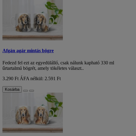
Afgán agár mintás bögre
Fedezd fel ezt az egyedülálló, csak nálunk kapható 330 ml
űrtartalmú bögrét, amely tökéletes választ..
3.290 Ft
ÁFA nélkül: 2.591 Ft
Kosárba