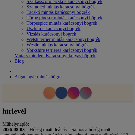
Szálkásszőrű tacskós karácsonyi bögrék
Szamojéd mintás karácsonyi bögrék
Tacskó mintás karácsonyi bögrék
Törpe pincser mintás karácsonyi bögrék
Törpespicc mintás karácsonyi bögrék
Uszkáros karácsonyi bögrék
Vizslás karácsonyi bögrék
Welsh terrier mintás karácsonyi bögrék
Westie mintás karácsonyi bögrék
Yorkshire terrieres karácsonyi bögrék
Mutass mindent Karácsonyi kutyás bögrék
Blog
Afgán agár mintás bögre
hírlevél
Műhelynapló:
2026-08-03
– Hőség miatti leállás – Sajnos a hőség miatt
kénytelenek vagyunk a gyártást szüneteltetni, mert a hőprések 180