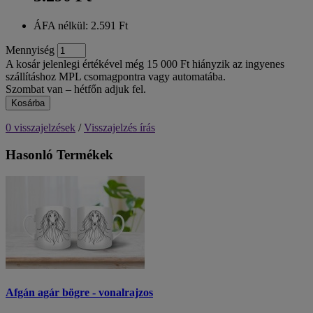
ÁFA nélkül: 2.591 Ft
Mennyiség
A kosár jelenlegi értékével még 15 000 Ft hiányzik az ingyenes
szállításhoz MPL csomagpontra vagy automatába.
Szombat van – hétfőn adjuk fel.
Kosárba
0 visszajelzések
/
Visszajelzés írás
Hasonló Termékek
Afgán agár bögre - vonalrajzos