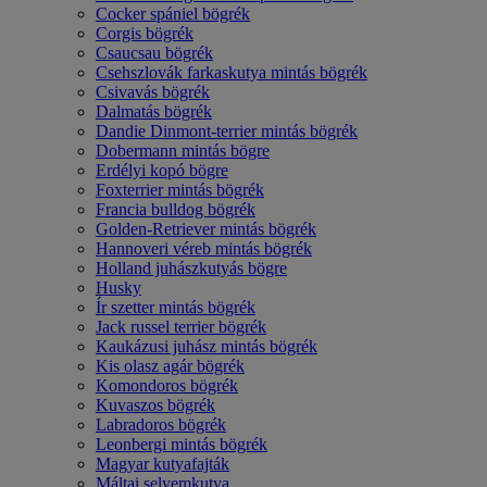
Cocker spániel bögrék
Corgis bögrék
Csaucsau bögrék
Csehszlovák farkaskutya mintás bögrék
Csivavás bögrék
Dalmatás bögrék
Dandie Dinmont-terrier mintás bögrék
Dobermann mintás bögre
Erdélyi kopó bögre
Foxterrier mintás bögrék
Francia bulldog bögrék
Golden-Retriever mintás bögrék
Hannoveri véreb mintás bögrék
Holland juhászkutyás bögre
Husky
Ír szetter mintás bögrék
Jack russel terrier bögrék
Kaukázusi juhász mintás bögrék
Kis olasz agár bögrék
Komondoros bögrék
Kuvaszos bögrék
Labradoros bögrék
Leonbergi mintás bögrék
Magyar kutyafajták
Máltai selyemkutya