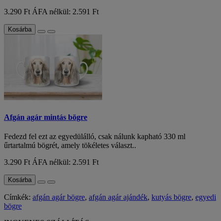
3.290 Ft
ÁFA nélkül: 2.591 Ft
Kosárba
Afgán agár mintás bögre
Fedezd fel ezt az egyedülálló, csak nálunk kapható 330 ml
űrtartalmú bögrét, amely tökéletes választ..
3.290 Ft
ÁFA nélkül: 2.591 Ft
Kosárba
Címkék:
afgán agár bögre
,
afgán agár ajándék
,
kutyás bögre
,
egyedi
bögre