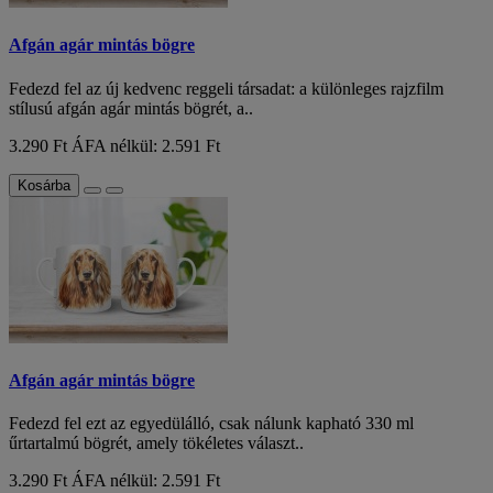
Afgán agár mintás bögre
Fedezd fel az új kedvenc reggeli társadat: a különleges rajzfilm
stílusú afgán agár mintás bögrét, a..
3.290 Ft
ÁFA nélkül: 2.591 Ft
Kosárba
Afgán agár mintás bögre
Fedezd fel ezt az egyedülálló, csak nálunk kapható 330 ml
űrtartalmú bögrét, amely tökéletes választ..
3.290 Ft
ÁFA nélkül: 2.591 Ft