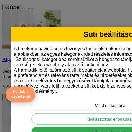
Kosárba
Süti beállítás
A hatékony navigáció és bizonyos funkciók működéséne
alábbiakban az egyes kategóriák alatt részletes informáci
"Szükséges" kategóriába sorolt sütiket a böngésző tárol
Afgán agár mintás bögre
szükségesek a webhely alapvető funkcióihoz.
A harmadik féltől származó sütik segítenek a weboldal 
Fedezd fel az új kedvenc reggeli társadat: a különleges rajzfilm
a preferenciáit és releváns tartalmakat és hirdetéseket b
stílusú afgán agár mintás bögrét, a..
csak az Ön előzetes beleegyezésével tároljuk a böngész
engedélyezi vagy letiltja ezeket a sütiket, de bizonyos süt
3.290 Ft
ÁFA nélkül: 2.591 Ft
böngészési élményt.
Elállok a
vásárlástól
Kosárba
Mind elutasítása
Kiválasztottak elfogadá