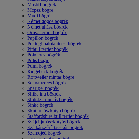
Mastiff bögrék
Mopsz bögre
Mudi bögrék
Német dogos bögrék
Németjuhász bögrék
Orosz terrier bögrék
Papillon bögrék
Pekingi palotapincsi bögrék
Pitbull terrier bögrék
Pointeres bögrék
Pulis bögre
Pumi bögrék
Ridgeback bögrék
Rottweiler mintás bögre
Schnauzeres bögrék
Shar-pei bögrék
Shiba inu bögrék
Shih-tzu mintás bögrék
Sinka bögrék
Skót juhászkutya bögrék
Staffordshire bull terrier bögrék
Svájci juhászkutyás bögrék
Szálkásszőrű tacskós bögrék
Szamojéd bögrék
Tacskó mintás bögrék