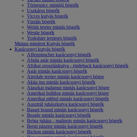
Törpespicc mintájú bögrék
Uszkáros bögrék
Vicces kutyás bögrék
Vizslás bögrék
Welsh terrier mintás bögrék
Westie bögrék
Yorkshire terrieres bögrék
Mutass mindent Kutyás bögrék
Karácsonyi kutyás bögrék
Affenpinscher karácsonyi bögrék
Afgán agár mintás karácsonyi bögrék
Afrikai oroszlánkutya - rigdeback karácsonyi bögrék
Agár mintás karácsonyi bögrék
Airedale terrier mintás karácsonyi bögre
Akita inu mintás karácsonyi bögrék
Alaszkai malamut mintás karácsonyi bögre
Amerikai bulldog mintás karácsonyi bögre
Amerikai pittbul mintás karácsonyi bögrék
Ausztrál juhászkutya karácsonyi bögrék
Basset hound mintás karácsonyi bögrék
Beagle mintás karácsonyi bögrék
Belga juhász - malinois mintás karácsonyi bögrék
Berni pásztor mintás karácsonyi bögrék
Bichon mintás karácsonyi bögrék