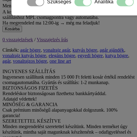
Szükséges
Analitika
Mennyiség
A kosár jelenlegi értékével még 15 000 Ft hiányzik az ingyenes
szállításhoz MPL csomagpontra vagy automatába.
Ha megrendeled ma 12:00-ig → még ma feladjuk!
Kosárba
0 visszajelzések
/
Visszajelzés írás
Címkék:
agár bögre
,
vonalrajz agár
,
kutyás bögre
,
agár ajándék
,
vonalrajz kutyás bögre
,
elegáns bögre
,
egyedi bögre
,
kutya bögre
,
agár
,
vonalrajzos bögre
,
one line art
INGYENES SZÁLLÍTÁS
Ingyenesen szállítunk minden 15 000 Ft feletti kosár értékű rendelést
csomagautomatába. Gyártás és szállítás: 1-2 munkanap.
BIZTONSÁGOS FIZETÉS
Rendeléskor biztonságosan fizethetsz bankkártyáddal.
Adataid védettek!
MINŐSÉG & GARANCIA
Csak prémium minőségű alapanyagokkal dolgozunk. 100%
garancia!
SZERETETTEL KÉSZÍTVE
Minden megrendelést szeretettel készítünk. Minden terméket úgy
készítünk, mintha saját magunknak készítenénk – odafigyeléssel és