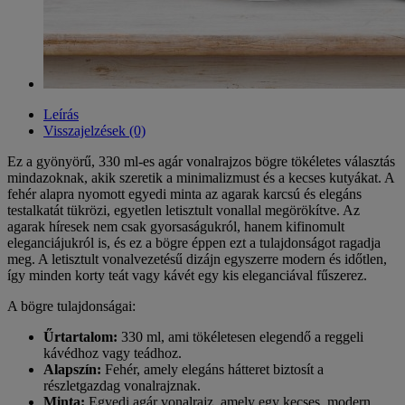
Leírás
Visszajelzések (0)
Ez a gyönyörű, 330 ml-es agár vonalrajzos bögre tökéletes választás
mindazoknak, akik szeretik a minimalizmust és a kecses kutyákat. A
fehér alapra nyomott egyedi minta az agarak karcsú és elegáns
testalkatát tükrözi, egyetlen letisztult vonallal megörökítve. Az
agarak híresek nem csak gyorsaságukról, hanem kifinomult
eleganciájukról is, és ez a bögre éppen ezt a tulajdonságot ragadja
meg. A letisztult vonalvezetésű dizájn egyszerre modern és időtlen,
így minden korty teát vagy kávét egy kis eleganciával fűszerez.
A bögre tulajdonságai:
Űrtartalom:
330 ml, ami tökéletesen elegendő a reggeli
kávédhoz vagy teádhoz.
Alapszín:
Fehér, amely elegáns hátteret biztosít a
részletgazdag vonalrajznak.
Minta:
Egyedi agár vonalrajz, amely egy kecses, modern