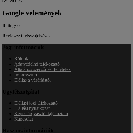
szeretettel.
Google vélemények
Rating: 0
Reviews: 0 visszajelzések
Jogi információk
Rólunk
Adatvédelmi tájékoztató
Általános szerződési feltételek
Impresszum
Elállás a vásárlástól
Ügyfélszolgálat
Elállási jogi tájékoztató
Elállási nyilatkozat
Képes fogyasztói tájékoztató
Kapcsolat
Hasznos információk