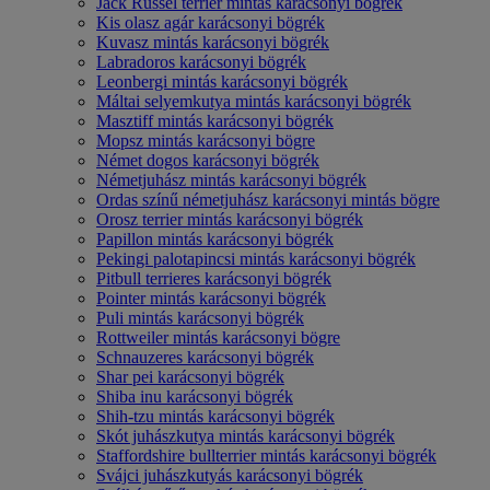
Jack Russel terrier mintás karácsonyi bögrék
Kis olasz agár karácsonyi bögrék
Kuvasz mintás karácsonyi bögrék
Labradoros karácsonyi bögrék
Leonbergi mintás karácsonyi bögrék
Máltai selyemkutya mintás karácsonyi bögrék
Masztiff mintás karácsonyi bögrék
Mopsz mintás karácsonyi bögre
Német dogos karácsonyi bögrék
Németjuhász mintás karácsonyi bögrék
Ordas színű németjuhász karácsonyi mintás bögre
Orosz terrier mintás karácsonyi bögrék
Papillon mintás karácsonyi bögrék
Pekingi palotapincsi mintás karácsonyi bögrék
Pitbull terrieres karácsonyi bögrék
Pointer mintás karácsonyi bögrék
Puli mintás karácsonyi bögrék
Rottweiler mintás karácsonyi bögre
Schnauzeres karácsonyi bögrék
Shar pei karácsonyi bögrék
Shiba inu karácsonyi bögrék
Shih-tzu mintás karácsonyi bögrék
Skót juhászkutya mintás karácsonyi bögrék
Staffordshire bullterrier mintás karácsonyi bögrék
Svájci juhászkutyás karácsonyi bögrék