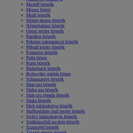
Mastiff bögrék
Mopsz bögre
Mudi bögrék
Német dogos bögrék
Németjuhász bögrék
Orosz terrier bögrék
Papillon bögrék
Pekingi palotapincsi bögrék
Pitbull terrier bögrék
Pointeres bögrék
Pulis bögre
Pumi bögrék
Ridgeback bögrék
Rottweiler mintás bögre
Schnauzeres bögrék
Shar-pei bögrék
Shiba inu bögrék
Shih-tzu mintás bögrék
Sinka bögrék
Skót juhászkutya bögrék
Staffordshire bull terrier bögrék
Svájci juhászkutyás bögrék
Szálkásszőrű tacskós bögrék
Szamojéd bögrék
Tacskó mintás bögrék