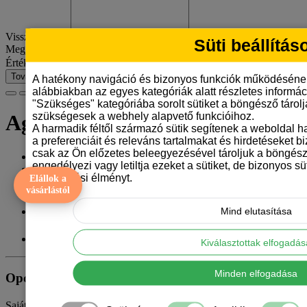
Visszajelzésed
Süti beállítás
Megjegyzés:
HTML nincs lefordítva!
Értékelés
Rossz
Jó
Tovább
A hatékony navigáció és bizonyos funkciók működéséne
alábbiakban az egyes kategóriák alatt részletes informáci
"Szükséges" kategóriába sorolt sütiket a böngésző tárol
szükségesek a webhely alapvető funkcióihoz.
Agár bögre - vonalrajzos
A harmadik féltől származó sütik segítenek a weboldal 
a preferenciáit és releváns tartalmakat és hirdetéseket b
csak az Ön előzetes beleegyezésével tároljuk a böngész
Gyártó:
Tangerine Design
engedélyezi vagy letiltja ezeket a sütiket, de bizonyos süt
Model: agar-bogre-vonalrajz
böngészési élményt.
Elállok a
Elérhetőség: 8
vásárlástól
3.290 Ft
Mind elutasítása
ÁFA nélkül: 2.591 Ft
Kiválasztottak elfogadá
Minden elfogadása
Opciók
Saját szöveget szeretnél rá? Írd ide