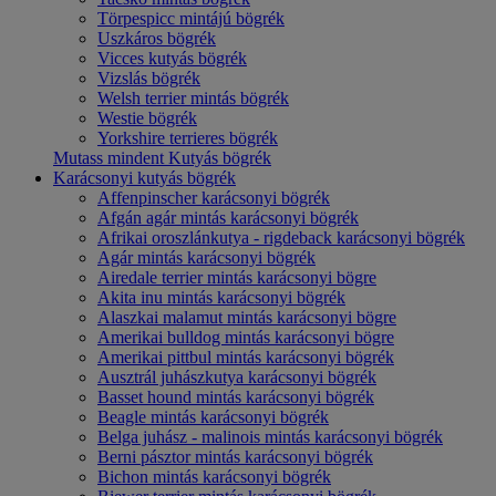
Törpespicc mintájú bögrék
Uszkáros bögrék
Vicces kutyás bögrék
Vizslás bögrék
Welsh terrier mintás bögrék
Westie bögrék
Yorkshire terrieres bögrék
Mutass mindent Kutyás bögrék
Karácsonyi kutyás bögrék
Affenpinscher karácsonyi bögrék
Afgán agár mintás karácsonyi bögrék
Afrikai oroszlánkutya - rigdeback karácsonyi bögrék
Agár mintás karácsonyi bögrék
Airedale terrier mintás karácsonyi bögre
Akita inu mintás karácsonyi bögrék
Alaszkai malamut mintás karácsonyi bögre
Amerikai bulldog mintás karácsonyi bögre
Amerikai pittbul mintás karácsonyi bögrék
Ausztrál juhászkutya karácsonyi bögrék
Basset hound mintás karácsonyi bögrék
Beagle mintás karácsonyi bögrék
Belga juhász - malinois mintás karácsonyi bögrék
Berni pásztor mintás karácsonyi bögrék
Bichon mintás karácsonyi bögrék