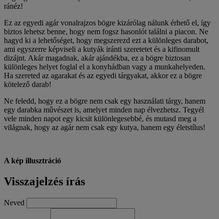
ránéz!
Ez az egyedi agár vonalrajzos bögre kizárólag nálunk érhető el, így
biztos lehetsz benne, hogy nem fogsz hasonlót találni a piacon. Ne
hagyd ki a lehetőséget, hogy megszerezd ezt a különleges darabot,
ami egyszerre képviseli a kutyák iránti szeretetet és a kifinomult
dizájnt. Akár magadnak, akár ajándékba, ez a bögre biztosan
különleges helyet foglal el a konyhádban vagy a munkahelyeden.
Ha szereted az agarakat és az egyedi tárgyakat, akkor ez a bögre
kötelező darab!
Ne feledd, hogy ez a bögre nem csak egy használati tárgy, hanem
egy darabka művészet is, amelyet minden nap élvezhetsz. Tegyél
vele minden napot egy kicsit különlegesebbé, és mutasd meg a
világnak, hogy az agár nem csak egy kutya, hanem egy életstílus!
A kép illusztráció
Visszajelzés írás
Neved