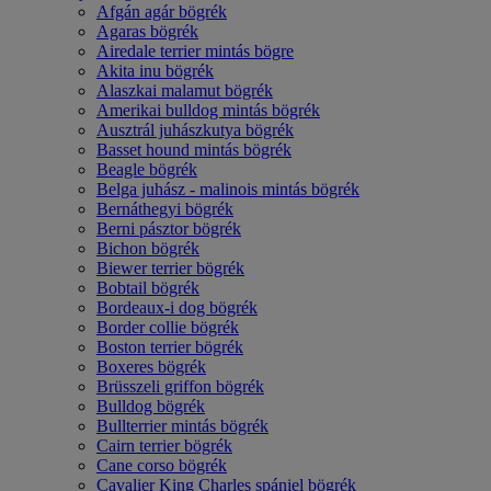
Afgán agár bögrék
Agaras bögrék
Airedale terrier mintás bögre
Akita inu bögrék
Alaszkai malamut bögrék
Amerikai bulldog mintás bögrék
Ausztrál juhászkutya bögrék
Basset hound mintás bögrék
Beagle bögrék
Belga juhász - malinois mintás bögrék
Bernáthegyi bögrék
Berni pásztor bögrék
Bichon bögrék
Biewer terrier bögrék
Bobtail bögrék
Bordeaux-i dog bögrék
Border collie bögrék
Boston terrier bögrék
Boxeres bögrék
Brüsszeli griffon bögrék
Bulldog bögrék
Bullterrier mintás bögrék
Cairn terrier bögrék
Cane corso bögrék
Cavalier King Charles spániel bögrék