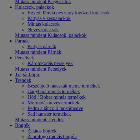
Mutass mindent Kiegészítők
Kulacsok, palackok
Egyedi fényképes vagy logózott kulacsok
Kutyás vizespalackok
Mintás kulacsok
Neves kulacsok
Mutass mindent Kulacsok, palackok
Párnák
Kutyás párnák
Mutass mindent Párnák
Perselyek
Káromkodás perselyek
Mutass mindent Perselyek
Trágár bögre
Trendek
Beszélgető macskák meme termékek
Capybara mintás termékek
Hód / Bober mintás termékek
Mormotás neves termékek
Pedro a táncoló mosómedve
Sad hamster termékek
Mutass mindent Trendek
Bögrék
Állatos bögrék
Álomfogó mintás bögrék