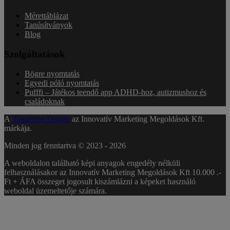
Mérettáblázat
Tanúsítványok
Blog
Szolgáltatások
Bögre nyomtatás
Egyedi póló nyomtatás
Pufffi – Játékos teendő app ADHD-hoz, autizmushoz és
családoknak
A
Tangerine Design
az Innovatív Marketing Megoldások Kft.
márkája.
Minden jog fenntartva © 2023 -
2026
A weboldalon található képi anyagok engedély nélküli
felhasználásakor az Innovatív Marketing Megoldások Kft 10.000 .-
Ft + ÁFA összeget jogosult kiszámlázni a képeket használó
weboldal üzemeltetője számára.