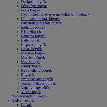
Designer bögrék
Fényképes bögre
Focis bögrék
Gyermekeknek és gyermeklelkű felnőtteknek
Halloween mintás bögrék
Illusztrált panoráma bögrék
Indiános bögrék
Klasszikusok
Lajháros bögrék
Latte bögrék
Logózott bögrék
Lovas bögrék
Macskás bögrék
Morcica bögrék
Neves bögre
Pin-up bögrék
Retro jellegű bögrék
Rovarok
Szarkasztikus bögrék
Tengerimalacos bögrék
Vagány nagyszülők
Vicces bögre
Mutass mindent Bögrék
Kedvenceknek
Biléták