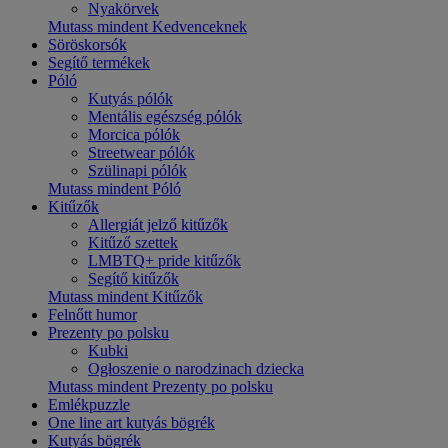
Nyakörvek
Mutass mindent Kedvenceknek
Söröskorsók
Segítő termékek
Póló
Kutyás pólók
Mentális egészség pólók
Morcica pólók
Streetwear pólók
Szülinapi pólók
Mutass mindent Póló
Kitűzők
Allergiát jelző kitűzők
Kitűző szettek
LMBTQ+ pride kitűzők
Segítő kitűzők
Mutass mindent Kitűzők
Felnőtt humor
Prezenty po polsku
Kubki
Ogłoszenie o narodzinach dziecka
Mutass mindent Prezenty po polsku
Emlékpuzzle
One line art kutyás bögrék
Kutyás bögrék