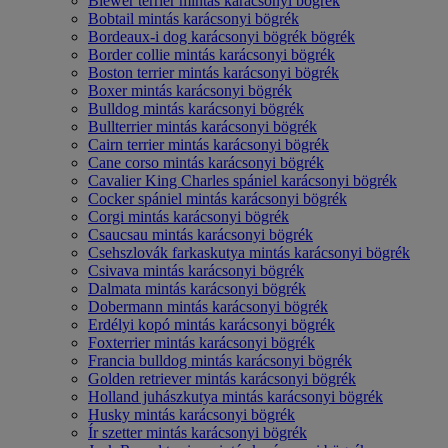
Biewer terrier mintás karácsonyi bögrék
Bobtail mintás karácsonyi bögrék
Bordeaux-i dog karácsonyi bögrék bögrék
Border collie mintás karácsonyi bögrék
Boston terrier mintás karácsonyi bögrék
Boxer mintás karácsonyi bögrék
Bulldog mintás karácsonyi bögrék
Bullterrier mintás karácsonyi bögrék
Cairn terrier mintás karácsonyi bögrék
Cane corso mintás karácsonyi bögrék
Cavalier King Charles spániel karácsonyi bögrék
Cocker spániel mintás karácsonyi bögrék
Corgi mintás karácsonyi bögrék
Csaucsau mintás karácsonyi bögrék
Csehszlovák farkaskutya mintás karácsonyi bögrék
Csivava mintás karácsonyi bögrék
Dalmata mintás karácsonyi bögrék
Dobermann mintás karácsonyi bögrék
Erdélyi kopó mintás karácsonyi bögrék
Foxterrier mintás karácsonyi bögrék
Francia bulldog mintás karácsonyi bögrék
Golden retriever mintás karácsonyi bögrék
Holland juhászkutya mintás karácsonyi bögrék
Husky mintás karácsonyi bögrék
Ír szetter mintás karácsonyi bögrék