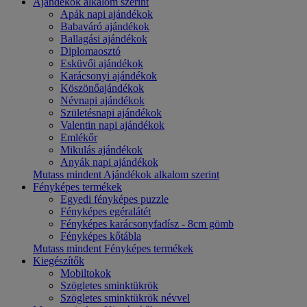
Ajándékok alkalom szerint
Apák napi ajándékok
Babaváró ajándékok
Ballagási ajándékok
Diplomaosztó
Esküvői ajándékok
Karácsonyi ajándékok
Köszönőajándékok
Névnapi ajándékok
Születésnapi ajándékok
Valentin napi ajándékok
Emlékőr
Mikulás ajándékok
Anyák napi ajándékok
Mutass mindent Ajándékok alkalom szerint
Fényképes termékek
Egyedi fényképes puzzle
Fényképes egéralátét
Fényképes karácsonyfadísz - 8cm gömb
Fényképes kőtábla
Mutass mindent Fényképes termékek
Kiegészítők
Mobiltokok
Szögletes sminktükrök
Szögletes sminktükrök névvel