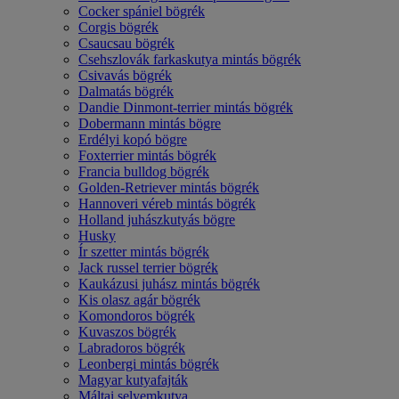
Cocker spániel bögrék
Corgis bögrék
Csaucsau bögrék
Csehszlovák farkaskutya mintás bögrék
Csivavás bögrék
Dalmatás bögrék
Dandie Dinmont-terrier mintás bögrék
Dobermann mintás bögre
Erdélyi kopó bögre
Foxterrier mintás bögrék
Francia bulldog bögrék
Golden-Retriever mintás bögrék
Hannoveri véreb mintás bögrék
Holland juhászkutyás bögre
Husky
Ír szetter mintás bögrék
Jack russel terrier bögrék
Kaukázusi juhász mintás bögrék
Kis olasz agár bögrék
Komondoros bögrék
Kuvaszos bögrék
Labradoros bögrék
Leonbergi mintás bögrék
Magyar kutyafajták
Máltai selyemkutya