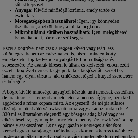
stílust képvisel.
Anyaga:
Kiváló minőségű kerámia, amely tartós és
esztétikus.
Mosogatógépben használható:
Igen, így könnyedén
tisztíthatod, anélkül, hogy a minta megkopna.
Mikrohullámú sütőben használható:
Igen, melegítheted
benne italodat, bármikor szükséges.
Ezzel a bögrével nem csak a reggeli kávéd vagy teád lesz
különleges, hanem az egész napod is, hiszen minden korty
emlékeztetni fog kedvenc kutyafajtád kifinomultságára és
sebességére. Az agarak híresen lojálisak és kedvesek, éppen ezért
ezzel a bögrével nemcsak egy praktikus kiegészítőt szerzel be,
hanem egy olyan társat is, aki emlékeztet téged a kutyád szeretetére
és hűségére.
A bögre kiváló minőségű anyagból készült, ami nemcsak esztétikus,
de praktikus is – nyugodtan beteheted a mosogatógépbe, nem kell
aggódnod a minta kopása miatt. Az egyszerű, de mégis stílusos
dizájnja miatt kiváló választás otthonra vagy akár az irodába is. A
330 ml-es űrtartalom elegendő egy bőséges adag kávé vagy tea
elkészítéséhez, így mindig a megfelelő mennyiség lesz kéznél a nap
bármely szakaszában. És ha egy igazán különleges ajándékot
keresel egy kutyarajongó barátodnak, akkor ne is keress tovább: ez a
bögre garantáltan mosolyt csal az arcára minden alkalommal, amikor