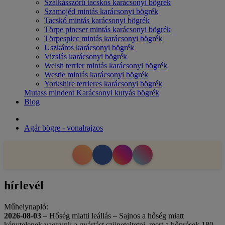
Szálkásszőrű tacskós karácsonyi bögrék
Szamojéd mintás karácsonyi bögrék
Tacskó mintás karácsonyi bögrék
Törpe pincser mintás karácsonyi bögrék
Törpespicc mintás karácsonyi bögrék
Uszkáros karácsonyi bögrék
Vizslás karácsonyi bögrék
Welsh terrier mintás karácsonyi bögrék
Westie mintás karácsonyi bögrék
Yorkshire terrieres karácsonyi bögrék
Mutass mindent Karácsonyi kutyás bögrék
Blog
Agár bögre - vonalrajzos
hírlevél
Műhelynapló:
2026-08-03
– Hőség miatti leállás – Sajnos a hőség miatt
kénytelenek vagyunk a gyártást szüneteltetni, mert a hőprések 180