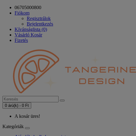
06705000800
Fiókom
Regisztrálok
Bejelentkezés
Kívánságlista (0)
Vásárló Kosár
Fizetés
0 árú(k) - 0 Ft
A kosár üres!
Kategóriák