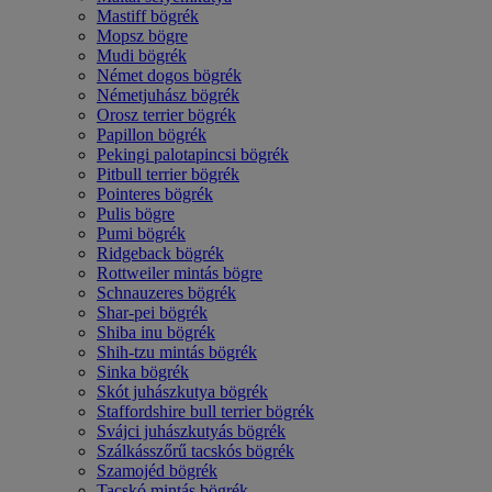
Mastiff bögrék
Mopsz bögre
Mudi bögrék
Német dogos bögrék
Németjuhász bögrék
Orosz terrier bögrék
Papillon bögrék
Pekingi palotapincsi bögrék
Pitbull terrier bögrék
Pointeres bögrék
Pulis bögre
Pumi bögrék
Ridgeback bögrék
Rottweiler mintás bögre
Schnauzeres bögrék
Shar-pei bögrék
Shiba inu bögrék
Shih-tzu mintás bögrék
Sinka bögrék
Skót juhászkutya bögrék
Staffordshire bull terrier bögrék
Svájci juhászkutyás bögrék
Szálkásszőrű tacskós bögrék
Szamojéd bögrék
Tacskó mintás bögrék