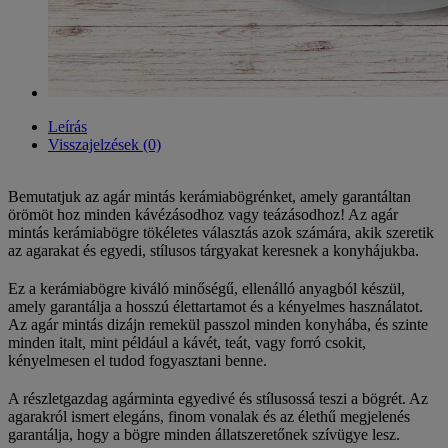
Leírás
Visszajelzések (0)
Bemutatjuk az agár mintás kerámiabögrénket, amely garantáltan
örömöt hoz minden kávézásodhoz vagy teázásodhoz! Az agár
mintás kerámiabögre tökéletes választás azok számára, akik szeretik
az agarakat és egyedi, stílusos tárgyakat keresnek a konyhájukba.
Ez a kerámiabögre kiváló minőségű, ellenálló anyagból készül,
amely garantálja a hosszú élettartamot és a kényelmes használatot.
Az agár mintás dizájn remekül passzol minden konyhába, és szinte
minden italt, mint például a kávét, teát, vagy forró csokit,
kényelmesen el tudod fogyasztani benne.
A részletgazdag agárminta egyedivé és stílusossá teszi a bögrét. Az
agarakról ismert elegáns, finom vonalak és az élethű megjelenés
garantálja, hogy a bögre minden állatszeretőnek szívügye lesz.