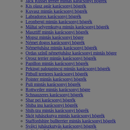
Jack Russel terrier mintás karácsonyi bögrék
Kis olasz agár karácsonyi bögrék
Kuvasz mintás karácsonyi bögrék
Labradoros karácsonyi bögrék
Leonbergi mintás karácsonyi bögrék
Máltai selyemkutya mintás karácsonyi bögrék
Masztiff mintás karácsonyi bögrék
Mopsz mintás karácsonyi bögre
Német dogos karácsonyi bögrék
Németjuhász mintás karácsonyi bögrék
Ordas színű németjuhász karácsonyi mintás bögre
Orosz terrier mintás karácsonyi bögrék
Papillon mintás karácsonyi bögrék
Pekingi palotapincsi mintás karácsonyi bögrék
Pitbull terrieres karácsonyi bögrék
Pointer mintás karácsonyi bögrék
Puli mintás karácsonyi bögrék
Rottweiler mintás karácsonyi bögre
Schnauzeres karácsonyi bögrék
Shar pei karácsonyi bögrék
Shiba inu karácsonyi bögrék
Shih-tzu mintás karácsonyi bögrék
Skót juhászkutya mintás karácsonyi bögrék
Staffordshire bullterrier mintás karácsonyi bögrék
Svájci juhászkutyás karácsonyi bögrék