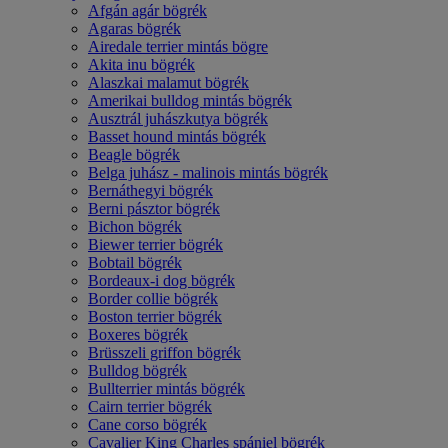
Afgán agár bögrék
Agaras bögrék
Airedale terrier mintás bögre
Akita inu bögrék
Alaszkai malamut bögrék
Amerikai bulldog mintás bögrék
Ausztrál juhászkutya bögrék
Basset hound mintás bögrék
Beagle bögrék
Belga juhász - malinois mintás bögrék
Bernáthegyi bögrék
Berni pásztor bögrék
Bichon bögrék
Biewer terrier bögrék
Bobtail bögrék
Bordeaux-i dog bögrék
Border collie bögrék
Boston terrier bögrék
Boxeres bögrék
Brüsszeli griffon bögrék
Bulldog bögrék
Bullterrier mintás bögrék
Cairn terrier bögrék
Cane corso bögrék
Cavalier King Charles spániel bögrék