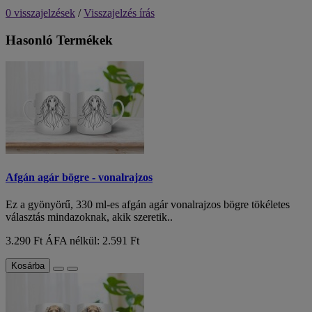
0 visszajelzések
/
Visszajelzés írás
Hasonló Termékek
Afgán agár bögre - vonalrajzos
Ez a gyönyörű, 330 ml-es afgán agár vonalrajzos bögre tökéletes
választás mindazoknak, akik szeretik..
3.290 Ft
ÁFA nélkül: 2.591 Ft
Kosárba