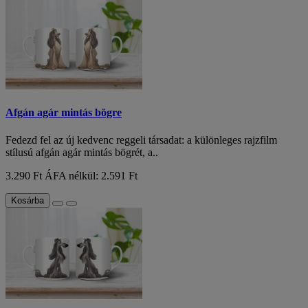
Afgán agár mintás bögre
Fedezd fel az új kedvenc reggeli társadat: a különleges rajzfilm
stílusú afgán agár mintás bögrét, a..
3.290 Ft
ÁFA nélkül: 2.591 Ft
Kosárba