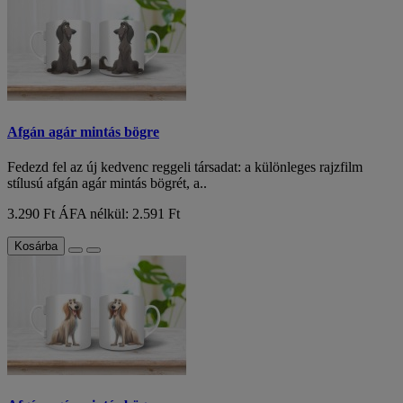
Afgán agár mintás bögre
Fedezd fel az új kedvenc reggeli társadat: a különleges rajzfilm
stílusú afgán agár mintás bögrét, a..
3.290 Ft
ÁFA nélkül: 2.591 Ft
Kosárba