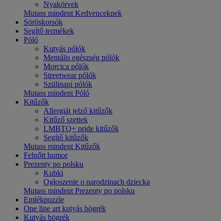
Nyakörvek
Mutass mindent Kedvenceknek
Söröskorsók
Segítő termékek
Póló
Kutyás pólók
Mentális egészség pólók
Morcica pólók
Streetwear pólók
Szülinapi pólók
Mutass mindent Póló
Kitűzők
Allergiát jelző kitűzők
Kitűző szettek
LMBTQ+ pride kitűzők
Segítő kitűzők
Mutass mindent Kitűzők
Felnőtt humor
Prezenty po polsku
Kubki
Ogłoszenie o narodzinach dziecka
Mutass mindent Prezenty po polsku
Emlékpuzzle
One line art kutyás bögrék
Kutyás bögrék