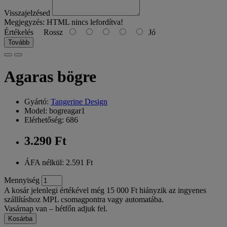
Visszajelzésed
Megjegyzés:
HTML nincs lefordítva!
Értékelés
Rossz
Jó
Tovább
Agaras bögre
Gyártó:
Tangerine Design
Model: bogreagar1
Elérhetőség: 686
3.290 Ft
ÁFA nélkül: 2.591 Ft
Mennyiség
A kosár jelenlegi értékével még 15 000 Ft hiányzik az ingyenes
szállításhoz MPL csomagpontra vagy automatába.
Vasárnap van – hétfőn adjuk fel.
Kosárba