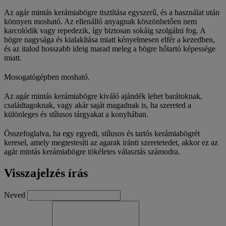
Az agár mintás kerámiabögre tisztítása egyszerű, és a használat után
könnyen mosható. Az ellenálló anyagnak köszönhetően nem
karcolódik vagy repedezik, így biztosan sokáig szolgálni fog. A
bögre nagysága és kialakítása miatt kényelmesen elfér a kezedben,
és az italod hosszabb ideig marad meleg a bögre hőtartó képessége
miatt.
Mosogatógépben mosható.
Az agár mintás kerámiabögre kiváló ajándék lehet barátoknak,
családtagoknak, vagy akár saját magadnak is, ha szereted a
különleges és stílusos tárgyakat a konyhában.
Összefoglalva, ha egy egyedi, stílusos és tartós kerámiabögrét
keresel, amely megtestesíti az agarak iránti szeretetedet, akkor ez az
agár mintás kerámiabögre tökéletes választás számodra.
Visszajelzés írás
Neved