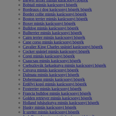
Biewer terrier mintás karácsonyi bögrék
Bobtail mintás karácsonyi bögrék
Bordeaux-i dog karácsonyi bögrék bögrék
Border collie mintás karácsonyi bögrék
Boston terrier mintás karácsonyi bögrék
Boxer mintás karácsonyi bögrék
Bulldog mintás karácsonyi bögrék
Bullterrier mintás karácsonyi bögrék
Cairn terrier mintás karácsonyi bögrék
Cane corso mintás karácsonyi bögrék
Cavalier King Charles spániel karácsonyi bögrék
Cocker spániel mintás karácsonyi bögrék
Corgi mintás karácsonyi bögrék
Csaucsau mintás karácsonyi bögrék
Csehszlovák farkaskutya mintás karácsonyi bögrék
Csivava mintás karácsonyi bögrék
Dalmata mintás karácsonyi bögrék
Dobermann mintás karácsonyi bögrék
Erdélyi kopó mintás karácsonyi bögrék
Foxterrier mintás karácsonyi bögrék
Francia bulldog mintás karácsonyi bögrék
Golden retriever mintás karácsonyi bögrék
Holland juhászkutya mintás karácsonyi bögrék
Husky mintás karácsonyi bögrék
Ír szetter mintás karácsonyi bögrék