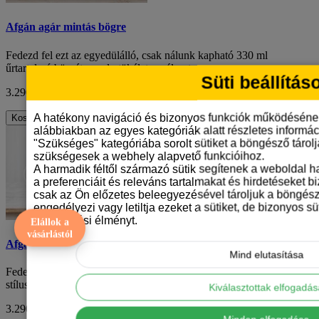
Afgán agár mintás bögre
Fedezd fel ezt az egyedülálló, csak nálunk kapható 330 ml
űrtartalmú bögrét, amely tökéletes választ..
Süti beállítás
3.290 Ft
ÁFA nélkül: 2.591 Ft
A hatékony navigáció és bizonyos funkciók működéséne
Kosárba
alábbiakban az egyes kategóriák alatt részletes informáci
"Szükséges" kategóriába sorolt sütiket a böngésző tárol
szükségesek a webhely alapvető funkcióihoz.
A harmadik féltől származó sütik segítenek a weboldal 
a preferenciáit és releváns tartalmakat és hirdetéseket b
csak az Ön előzetes beleegyezésével tároljuk a böngész
engedélyezi vagy letiltja ezeket a sütiket, de bizonyos süt
böngészési élményt.
Elállok a
vásárlástól
Afgán agár mintás bögre
Mind elutasítása
Fedezd fel az új kedvenc reggeli társadat: a különleges rajzfilm
stílusú afgán agár mintás bögrét, a..
Kiválasztottak elfogadá
3.290 Ft
ÁFA nélkül: 2.591 Ft