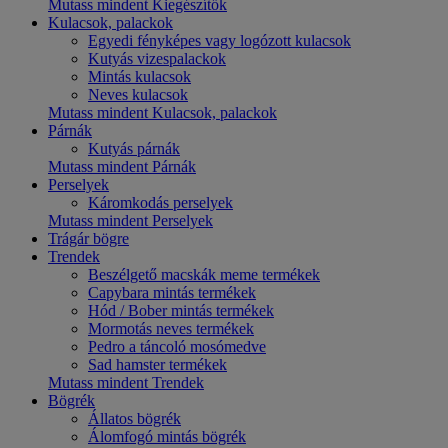
Mutass mindent Kiegészítők
Kulacsok, palackok
Egyedi fényképes vagy logózott kulacsok
Kutyás vizespalackok
Mintás kulacsok
Neves kulacsok
Mutass mindent Kulacsok, palackok
Párnák
Kutyás párnák
Mutass mindent Párnák
Perselyek
Káromkodás perselyek
Mutass mindent Perselyek
Trágár bögre
Trendek
Beszélgető macskák meme termékek
Capybara mintás termékek
Hód / Bober mintás termékek
Mormotás neves termékek
Pedro a táncoló mosómedve
Sad hamster termékek
Mutass mindent Trendek
Bögrék
Állatos bögrék
Álomfogó mintás bögrék