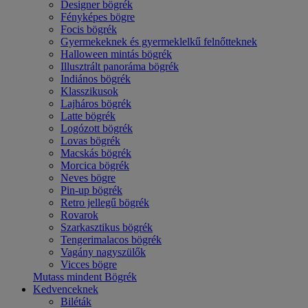
Designer bögrék
Fényképes bögre
Focis bögrék
Gyermekeknek és gyermeklelkű felnőtteknek
Halloween mintás bögrék
Illusztrált panoráma bögrék
Indiános bögrék
Klasszikusok
Lajháros bögrék
Latte bögrék
Logózott bögrék
Lovas bögrék
Macskás bögrék
Morcica bögrék
Neves bögre
Pin-up bögrék
Retro jellegű bögrék
Rovarok
Szarkasztikus bögrék
Tengerimalacos bögrék
Vagány nagyszülők
Vicces bögre
Mutass mindent Bögrék
Kedvenceknek
Biléták