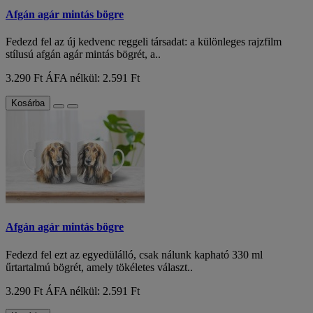
Afgán agár mintás bögre
Fedezd fel az új kedvenc reggeli társadat: a különleges rajzfilm
stílusú afgán agár mintás bögrét, a..
3.290 Ft
ÁFA nélkül: 2.591 Ft
Kosárba
Afgán agár mintás bögre
Fedezd fel ezt az egyedülálló, csak nálunk kapható 330 ml
űrtartalmú bögrét, amely tökéletes választ..
3.290 Ft
ÁFA nélkül: 2.591 Ft