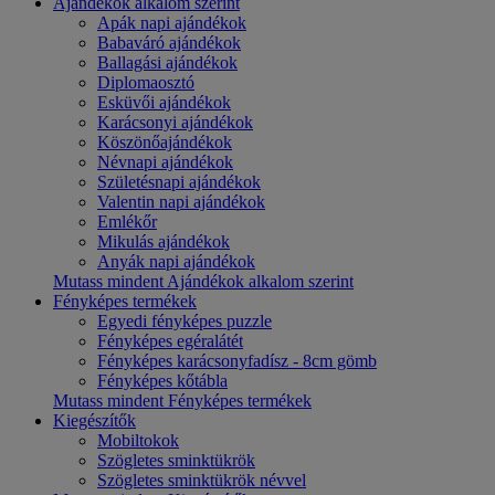
Ajándékok alkalom szerint
Apák napi ajándékok
Babaváró ajándékok
Ballagási ajándékok
Diplomaosztó
Esküvői ajándékok
Karácsonyi ajándékok
Köszönőajándékok
Névnapi ajándékok
Születésnapi ajándékok
Valentin napi ajándékok
Emlékőr
Mikulás ajándékok
Anyák napi ajándékok
Mutass mindent Ajándékok alkalom szerint
Fényképes termékek
Egyedi fényképes puzzle
Fényképes egéralátét
Fényképes karácsonyfadísz - 8cm gömb
Fényképes kőtábla
Mutass mindent Fényképes termékek
Kiegészítők
Mobiltokok
Szögletes sminktükrök
Szögletes sminktükrök névvel