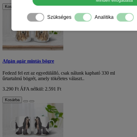
Minden elfogadása
Kosárba
Szükséges
Analitika
Afgán agár mintás bögre
Fedezd fel ezt az egyedülálló, csak nálunk kapható 330 ml
űrtartalmú bögrét, amely tökéletes választ..
3.290 Ft
ÁFA nélkül: 2.591 Ft
Kosárba