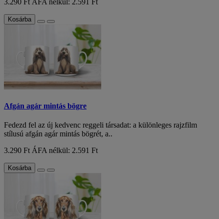
3.290 Ft
ÁFA nélkül: 2.591 Ft
Kosárba
Afgán agár mintás bögre
Fedezd fel az új kedvenc reggeli társadat: a különleges rajzfilm
stílusú afgán agár mintás bögrét, a..
3.290 Ft
ÁFA nélkül: 2.591 Ft
Kosárba