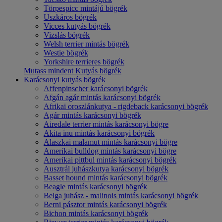
Törpespicc mintájú bögrék
Uszkáros bögrék
Vicces kutyás bögrék
Vizslás bögrék
Welsh terrier mintás bögrék
Westie bögrék
Yorkshire terrieres bögrék
Mutass mindent Kutyás bögrék
Karácsonyi kutyás bögrék
Affenpinscher karácsonyi bögrék
Afgán agár mintás karácsonyi bögrék
Afrikai oroszlánkutya - rigdeback karácsonyi bögrék
Agár mintás karácsonyi bögrék
Airedale terrier mintás karácsonyi bögre
Akita inu mintás karácsonyi bögrék
Alaszkai malamut mintás karácsonyi bögre
Amerikai bulldog mintás karácsonyi bögre
Amerikai pittbul mintás karácsonyi bögrék
Ausztrál juhászkutya karácsonyi bögrék
Basset hound mintás karácsonyi bögrék
Beagle mintás karácsonyi bögrék
Belga juhász - malinois mintás karácsonyi bögrék
Berni pásztor mintás karácsonyi bögrék
Bichon mintás karácsonyi bögrék