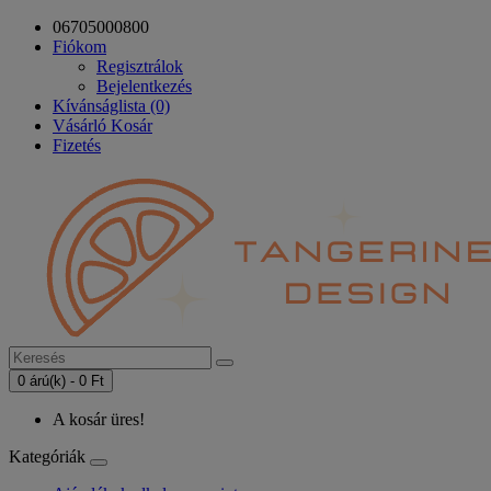
06705000800
Fiókom
Regisztrálok
Bejelentkezés
Kívánságlista (0)
Vásárló Kosár
Fizetés
0 árú(k) - 0 Ft
A kosár üres!
Kategóriák