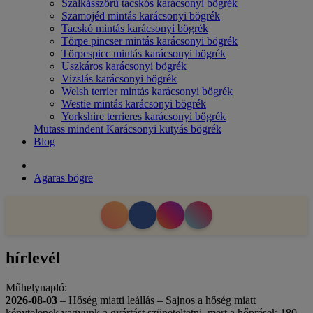
Szálkásszőrű tacskós karácsonyi bögrék
Szamojéd mintás karácsonyi bögrék
Tacskó mintás karácsonyi bögrék
Törpe pincser mintás karácsonyi bögrék
Törpespicc mintás karácsonyi bögrék
Uszkáros karácsonyi bögrék
Vizslás karácsonyi bögrék
Welsh terrier mintás karácsonyi bögrék
Westie mintás karácsonyi bögrék
Yorkshire terrieres karácsonyi bögrék
Mutass mindent Karácsonyi kutyás bögrék
Blog
Agaras bögre
hírlevél
Műhelynapló:
2026-08-03
– Hőség miatti leállás – Sajnos a hőség miatt
kénytelenek vagyunk a gyártást szüneteltetni, mert a hőprések 180