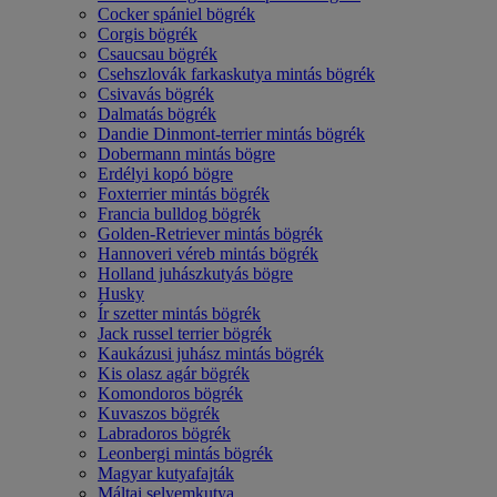
Cocker spániel bögrék
Corgis bögrék
Csaucsau bögrék
Csehszlovák farkaskutya mintás bögrék
Csivavás bögrék
Dalmatás bögrék
Dandie Dinmont-terrier mintás bögrék
Dobermann mintás bögre
Erdélyi kopó bögre
Foxterrier mintás bögrék
Francia bulldog bögrék
Golden-Retriever mintás bögrék
Hannoveri véreb mintás bögrék
Holland juhászkutyás bögre
Husky
Ír szetter mintás bögrék
Jack russel terrier bögrék
Kaukázusi juhász mintás bögrék
Kis olasz agár bögrék
Komondoros bögrék
Kuvaszos bögrék
Labradoros bögrék
Leonbergi mintás bögrék
Magyar kutyafajták
Máltai selyemkutya