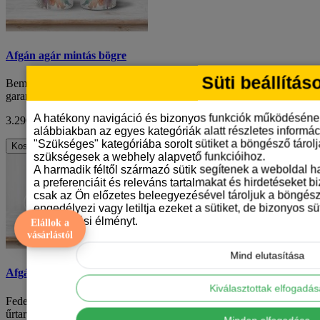
Afgán agár mintás bögre
Süti beállítás
Bemutatjuk az afgán agár mintás kerámiabögrénket, amely
garantáltan örömöt hoz minden kávézásodba va..
A hatékony navigáció és bizonyos funkciók működéséne
3.290 Ft
ÁFA nélkül: 2.591 Ft
alábbiakban az egyes kategóriák alatt részletes informáci
"Szükséges" kategóriába sorolt sütiket a böngésző tárol
Kosárba
szükségesek a webhely alapvető funkcióihoz.
A harmadik féltől származó sütik segítenek a weboldal 
a preferenciáit és releváns tartalmakat és hirdetéseket b
csak az Ön előzetes beleegyezésével tároljuk a böngész
engedélyezi vagy letiltja ezeket a sütiket, de bizonyos süt
böngészési élményt.
Elállok a
vásárlástól
Mind elutasítása
Afgán agár mintás bögre
Kiválasztottak elfogadá
Fedezd fel ezt az egyedülálló, csak nálunk kapható 330 ml
űrtartalmú bögrét, amely tökéletes választ..