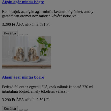
Afgán agár mintás bögre
Bemutatjuk az afgán agár mintás kerámiabögrénket, amely
garantáltan örömöt hoz minden kávézásodba va..
3.290 Ft
ÁFA nélkül: 2.591 Ft
Kosárba
Afgán agár mintás bögre
Fedezd fel ezt az egyedülálló, csak nálunk kapható 330 ml
űrtartalmú bögrét, amely tökéletes választ..
3.290 Ft
ÁFA nélkül: 2.591 Ft
Kosárba