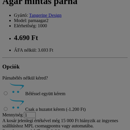
Agár mintás párna
Gyártó:
Tangerine Design
Model: parnaagar2
Elérhetőség: 1000
4.690 Ft
ÁFA nélkül: 3.693 Ft
Opciók
Párnabélés nélkül kéred?
Béléssel együtt kérem
Csak a huzatot kérem (-1.200 Ft)
Mennyiség
A kosár jelenlegi értékével még 15 000 Ft hiányzik az ingyenes
szállításhoz MPL csomagpontra vagy automatába.