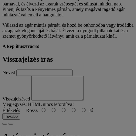
párnával, és élvezd az agarak szépségét és stílusát minden nap.
Pihenj és lazíts a kényelmes párnán, amely magával ragadó agár
mintázatával emeli a hangulatot.
Válaszd az agár mintás párnát, és hozd be otthonodba vagy irodádba
az agarak eleganciáját és báját. Élvezd a nyugodt pillanatokat és a
szemet gyönyörködtető látványt, amit ez a párnahuzat kínál.
A kép illusztráció!
Visszajelzés írás
Neved
Visszajelzésed
Megjegyzés:
HTML nincs lefordítva!
Értékelés
Rossz
Jó
Tovább