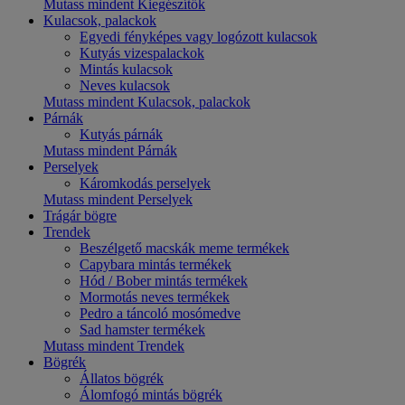
Mutass mindent Kiegészítők
Kulacsok, palackok
Egyedi fényképes vagy logózott kulacsok
Kutyás vizespalackok
Mintás kulacsok
Neves kulacsok
Mutass mindent Kulacsok, palackok
Párnák
Kutyás párnák
Mutass mindent Párnák
Perselyek
Káromkodás perselyek
Mutass mindent Perselyek
Trágár bögre
Trendek
Beszélgető macskák meme termékek
Capybara mintás termékek
Hód / Bober mintás termékek
Mormotás neves termékek
Pedro a táncoló mosómedve
Sad hamster termékek
Mutass mindent Trendek
Bögrék
Állatos bögrék
Álomfogó mintás bögrék