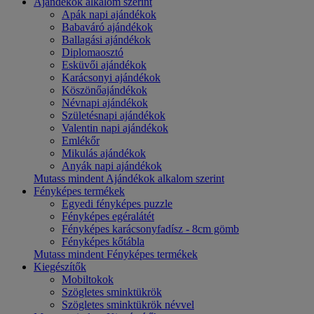
Ajándékok alkalom szerint
Apák napi ajándékok
Babaváró ajándékok
Ballagási ajándékok
Diplomaosztó
Esküvői ajándékok
Karácsonyi ajándékok
Köszönőajándékok
Névnapi ajándékok
Születésnapi ajándékok
Valentin napi ajándékok
Emlékőr
Mikulás ajándékok
Anyák napi ajándékok
Mutass mindent Ajándékok alkalom szerint
Fényképes termékek
Egyedi fényképes puzzle
Fényképes egéralátét
Fényképes karácsonyfadísz - 8cm gömb
Fényképes kőtábla
Mutass mindent Fényképes termékek
Kiegészítők
Mobiltokok
Szögletes sminktükrök
Szögletes sminktükrök névvel