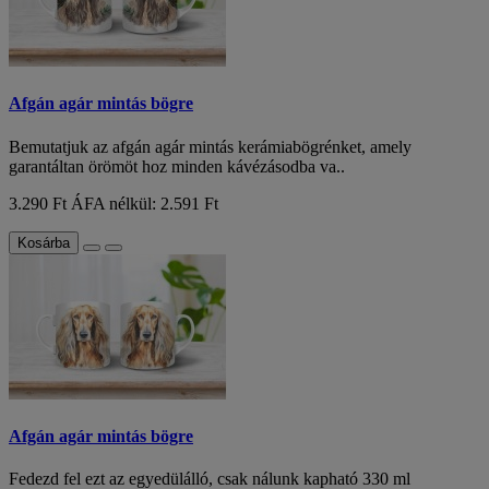
Afgán agár mintás bögre
Bemutatjuk az afgán agár mintás kerámiabögrénket, amely
garantáltan örömöt hoz minden kávézásodba va..
3.290 Ft
ÁFA nélkül: 2.591 Ft
Kosárba
Afgán agár mintás bögre
Fedezd fel ezt az egyedülálló, csak nálunk kapható 330 ml