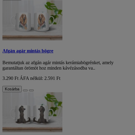
Afgán agár mintás bögre
Bemutatjuk az afgán agár mintás kerámiabögrénket, amely
garantáltan örömöt hoz minden kávézásodba va..
3.290 Ft
ÁFA nélkül: 2.591 Ft
Kosárba