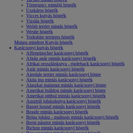
Törpespicc mintájú bögrék
Uszkáros bögrék
Vicces kutyás bögrék
Vizslás bögrék
Welsh terrier mintás bögrék
Westie bögrék
Yorkshire terrieres bögrék
Mutass mindent Kutyás bögrék
Karácsonyi kutyás bögrék
Affenpinscher karácsonyi bögrék
Afgán agár mintás karácsonyi bögrék
Afrikai oroszlánkutya - rigdeback karácsonyi bögrék
Agár mintás karácsonyi bögrék
Airedale terrier mintás karácsonyi bögre
Akita inu mintás karácsonyi bögrék
Alaszkai malamut mintás karácsonyi bögre
Amerikai bulldog mintás karácsonyi bögre
Amerikai pittbul mintás karácsonyi bögrék
Ausztrál juhászkutya karácsonyi bögrék
Basset hound mintás karácsonyi bögrék
Beagle mintás karácsonyi bögrék
Belga juhász - malinois mintás karácsonyi bögrék
Berni pásztor mintás karácsonyi bögrék
Bichon mintás karácsonyi bögrék