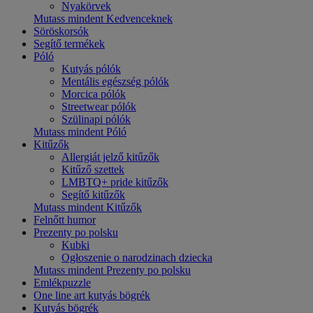
Nyakörvek
Mutass mindent Kedvenceknek
Söröskorsók
Segítő termékek
Póló
Kutyás pólók
Mentális egészség pólók
Morcica pólók
Streetwear pólók
Szülinapi pólók
Mutass mindent Póló
Kitűzők
Allergiát jelző kitűzők
Kitűző szettek
LMBTQ+ pride kitűzők
Segítő kitűzők
Mutass mindent Kitűzők
Felnőtt humor
Prezenty po polsku
Kubki
Ogłoszenie o narodzinach dziecka
Mutass mindent Prezenty po polsku
Emlékpuzzle
One line art kutyás bögrék
Kutyás bögrék