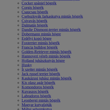
Cocker spániel bögrék
Corgis bögrék
Csaucsau bögrék
Csehszlovák farkaskutya mintás bögrék
Csivavás bögrék
Dalmatás bögrék
Dandie Dinmont-terrier mintás bögrék
Dobermann mintás bögre
Erdélyi kopó bögre
Foxterrier mintás bögrék
Francia bulldog bögrék
Golden-Retriever mintás bögrék
Hannoveri véreb mintás bögrék
Holland juhászkutyás bögre
Husky
Ír szetter mintás bögrék
Jack russel terrier bögrék
Kaukázusi juhász mintás bögrék
Kis olasz agár bögrék
Komondoros bögrék
Kuvaszos bögrék
Labradoros bögrék
Leonbergi mintás bögrék
Magyar kutyafajták
Máltai selyemkutya