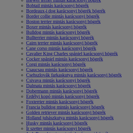
Biewer terrier mintás karácsonyi bögrék
Bobtail mintás karácsonyi bögrék
Bordeaux-i dog karácsonyi bögrék bögrék
Border collie mintás karácsonyi bögrék
Boston terrier mintás karácsonyi bögrék
Boxer mintás karácsonyi bögrék
Bulldog mintás karácsonyi bögrék
Bullterrier mintás karácsonyi bögrék
Cairn terrier mintás karácsonyi bögrék
Cane corso mintás karácsonyi bögrék
Cavalier King Charles spániel karácsonyi bögrék
Cocker spániel mintás karácsonyi bögrék
Corgi mintás karácsonyi bögrék
Csaucsau mintás karácsonyi bögrék
Csehszlovák farkaskutya mintás karácsonyi bögrék
Csivava mintás karácsonyi bögrék
Dalmata mintás karácsonyi bögrék
Dobermann mintás karácsonyi bögrék
Erdélyi kopó mintás karácsonyi bögrék
Foxterrier mintás karácsonyi bögrék
Francia bulldog mintás karácsonyi bögrék
Golden retriever mintás karácsonyi bögrék
Holland juhászkutya mintás karácsonyi bögrék
Husky mintás karácsonyi bögrék
Ír szetter mintás karácsonyi bögrék