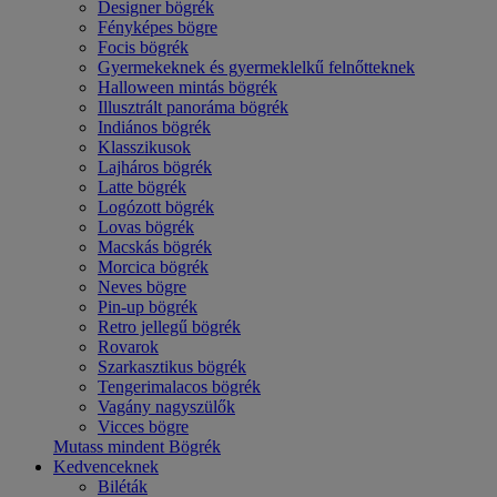
Designer bögrék
Fényképes bögre
Focis bögrék
Gyermekeknek és gyermeklelkű felnőtteknek
Halloween mintás bögrék
Illusztrált panoráma bögrék
Indiános bögrék
Klasszikusok
Lajháros bögrék
Latte bögrék
Logózott bögrék
Lovas bögrék
Macskás bögrék
Morcica bögrék
Neves bögre
Pin-up bögrék
Retro jellegű bögrék
Rovarok
Szarkasztikus bögrék
Tengerimalacos bögrék
Vagány nagyszülők
Vicces bögre
Mutass mindent Bögrék
Kedvenceknek
Biléták