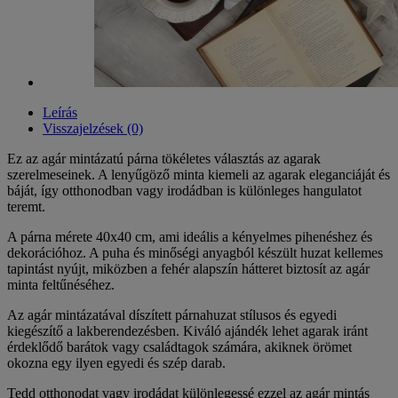
Leírás
Visszajelzések (0)
Ez az agár mintázatú párna tökéletes választás az agarak
szerelmeseinek. A lenyűgöző minta kiemeli az agarak eleganciáját és
báját, így otthonodban vagy irodádban is különleges hangulatot
teremt.
A párna mérete 40x40 cm, ami ideális a kényelmes pihenéshez és
dekorációhoz. A puha és minőségi anyagból készült huzat kellemes
tapintást nyújt, miközben a fehér alapszín hátteret biztosít az agár
minta feltűnéséhez.
Az agár mintázatával díszített párnahuzat stílusos és egyedi
kiegészítő a lakberendezésben. Kiváló ajándék lehet agarak iránt
érdeklődő barátok vagy családtagok számára, akiknek örömet
okozna egy ilyen egyedi és szép darab.
Tedd otthonodat vagy irodádat különlegessé ezzel az agár mintás