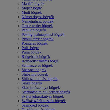
Mastiff bögrék
Mopsz bögre
Mudi bögrék
Német dogos bögrék
Németjuhász bögrék
Orosz terrier bögrék
Papillon bögrék
Pekingi palotapincsi bögrék
Pitbull terrier bögrék
Pointeres bögrék
Pulis bögre
Pumi bögrék
Ridgeback bögrék
Rottweiler mintás bögre
Schnauzeres bögrék
Shar-pei bögrék
Shiba inu bögrék
Shih-tzu mintás bögrék
Sinka bögrék
Skót juhászkutya bögrék
Staffordshire bull terrier bögrék
Svájci juhászkutyás bögrék
Szálkásszőrű tacskós bögrék
Szamojéd bögrék
Tacskó mintás bögrék