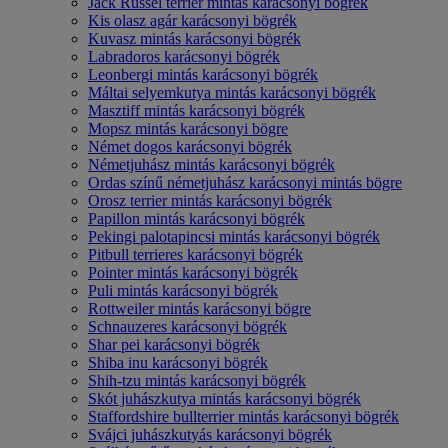
Jack Russel terrier mintás karácsonyi bögrék
Kis olasz agár karácsonyi bögrék
Kuvasz mintás karácsonyi bögrék
Labradoros karácsonyi bögrék
Leonbergi mintás karácsonyi bögrék
Máltai selyemkutya mintás karácsonyi bögrék
Masztiff mintás karácsonyi bögrék
Mopsz mintás karácsonyi bögre
Német dogos karácsonyi bögrék
Németjuhász mintás karácsonyi bögrék
Ordas színű németjuhász karácsonyi mintás bögre
Orosz terrier mintás karácsonyi bögrék
Papillon mintás karácsonyi bögrék
Pekingi palotapincsi mintás karácsonyi bögrék
Pitbull terrieres karácsonyi bögrék
Pointer mintás karácsonyi bögrék
Puli mintás karácsonyi bögrék
Rottweiler mintás karácsonyi bögre
Schnauzeres karácsonyi bögrék
Shar pei karácsonyi bögrék
Shiba inu karácsonyi bögrék
Shih-tzu mintás karácsonyi bögrék
Skót juhászkutya mintás karácsonyi bögrék
Staffordshire bullterrier mintás karácsonyi bögrék
Svájci juhászkutyás karácsonyi bögrék