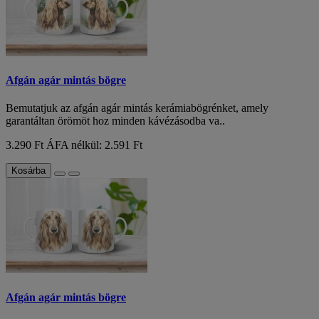
Afgán agár mintás bögre
Bemutatjuk az afgán agár mintás kerámiabögrénket, amely
garantáltan örömöt hoz minden kávézásodba va..
3.290 Ft
ÁFA nélkül: 2.591 Ft
Kosárba
Afgán agár mintás bögre