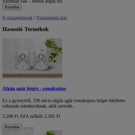
Szombat van – hétfőn adjuk fel.
Kosárba
0 visszajelzések
/
Visszajelzés írás
Hasonló Termékek
Afgán agár bögre - vonalrajzos
Ez a gyönyörű, 330 ml-es afgán agár vonalrajzos bögre tökéletes
választás mindazoknak, akik szeretik..
3.290 Ft
ÁFA nélkül: 2.591 Ft
Kosárba