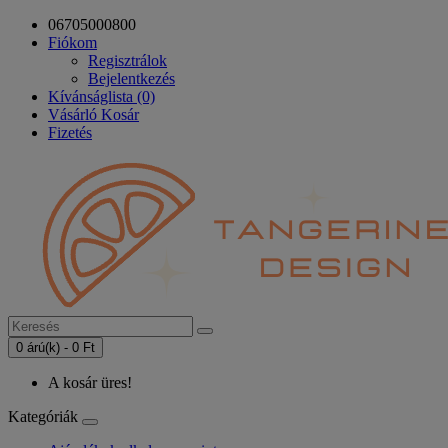
06705000800
Fiókom
Regisztrálok
Bejelentkezés
Kívánságlista (0)
Vásárló Kosár
Fizetés
0 árú(k) - 0 Ft
A kosár üres!
Kategóriák