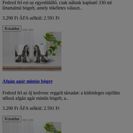
Fedezd fel ezt az egyedülálló, csak nálunk kapható 330 ml
űrtartalmú bögrét, amely tökéletes választ..
3.290 Ft
ÁFA nélkül: 2.591 Ft
Kosárba
Afgán agár mintás bögre
Fedezd fel az új kedvenc reggeli társadat: a különleges rajzfilm
stílusú afgán agár mintás bögrét, a..
3.290 Ft
ÁFA nélkül: 2.591 Ft
Kosárba