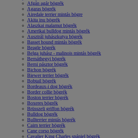
Afgán agár bögrék
Agaras bögrék
Airedale terrier mintás bögre
Akita inu bögrék
Alaszkai malamut bögrék
Amerikai bulldog mintás bögrék
Ausztrál juhászkutya bögrék
Basset hound mintás bögrék
Beagle bögrék
Belga juhász - malinois mintás bögrék
Bernáthegyi bögrék
Berni pásztor bögrék
Bichon bögrék
Biewer terrier bögrék
Bobtail bögrék
Bordeaux-i dog bögrék
Border collie bögrék
Boston terrier bögrék
Boxeres bögrék
Brüsszeli griffon bögrék
Bulldog bögrék
Bullterrier mintás bögrék
Cairn terrier bögrék
Cane corso bögrék
Cavalier King Charles spániel bögrék