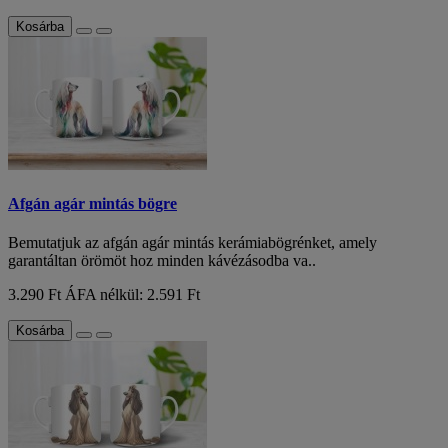
Kosárba
Afgán agár mintás bögre
Bemutatjuk az afgán agár mintás kerámiabögrénket, amely
garantáltan örömöt hoz minden kávézásodba va..
3.290 Ft
ÁFA nélkül: 2.591 Ft
Kosárba