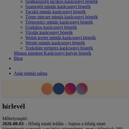
Szálkásszőrű tacskós karácsonyi bögrék
Szamojéd mintás karácsonyi bögrék
Tacskó mintás karácsonyi bögrék
Törpe pincser mintás karácsonyi bögrék
Törpespicc mintás karácsonyi bögrék
Uszkáros karácsonyi bögrék
Vizslás karácsonyi bögrék
Welsh terrier mintás karácsonyi bögrék
Westie mintás karácsonyi bögrék
Yorkshire terrieres karácsonyi bögrék
Mutass mindent Karácsonyi kutyás bögrék
Blog
Agár mintás párna
hírlevél
Műhelynapló:
2026-08-03
– Hőség miatti leállás – Sajnos a hőség miatt
kénytelenek vagyunk a gyártást szüneteltetni, mert a hőprések 180