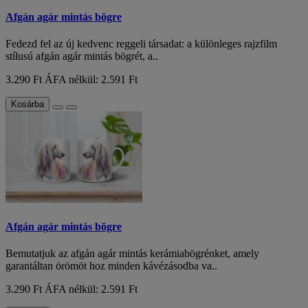
Afgán agár mintás bögre
Fedezd fel az új kedvenc reggeli társadat: a különleges rajzfilm
stílusú afgán agár mintás bögrét, a..
3.290 Ft
ÁFA nélkül: 2.591 Ft
Kosárba
Afgán agár mintás bögre
Bemutatjuk az afgán agár mintás kerámiabögrénket, amely
garantáltan örömöt hoz minden kávézásodba va..
3.290 Ft
ÁFA nélkül: 2.591 Ft