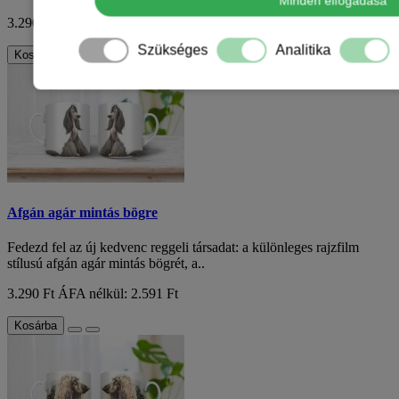
Minden elfogadása
3.290 Ft
ÁFA nélkül: 2.591 Ft
Szükséges
Analitika
Kosárba
Afgán agár mintás bögre
Fedezd fel az új kedvenc reggeli társadat: a különleges rajzfilm
stílusú afgán agár mintás bögrét, a..
3.290 Ft
ÁFA nélkül: 2.591 Ft
Kosárba