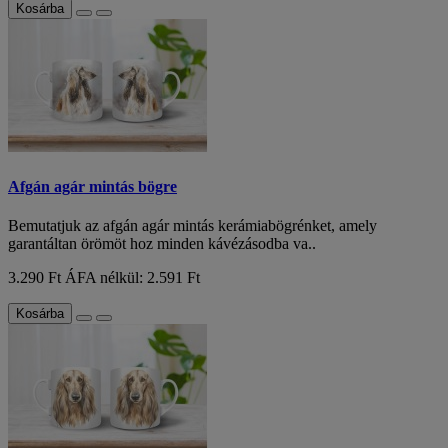
Kosárba
Afgán agár mintás bögre
Bemutatjuk az afgán agár mintás kerámiabögrénket, amely
garantáltan örömöt hoz minden kávézásodba va..
3.290 Ft
ÁFA nélkül: 2.591 Ft
Kosárba