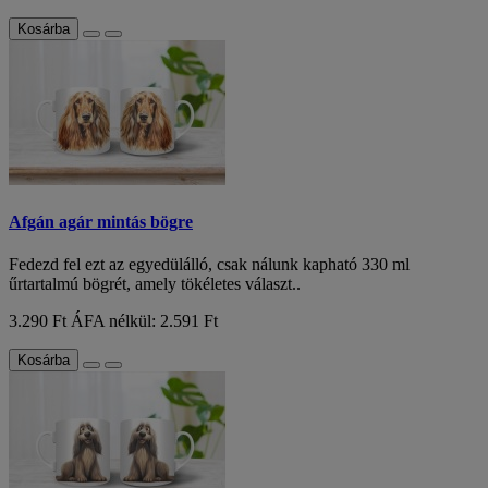
Kosárba
Afgán agár mintás bögre
Fedezd fel ezt az egyedülálló, csak nálunk kapható 330 ml
űrtartalmú bögrét, amely tökéletes választ..
3.290 Ft
ÁFA nélkül: 2.591 Ft
Kosárba