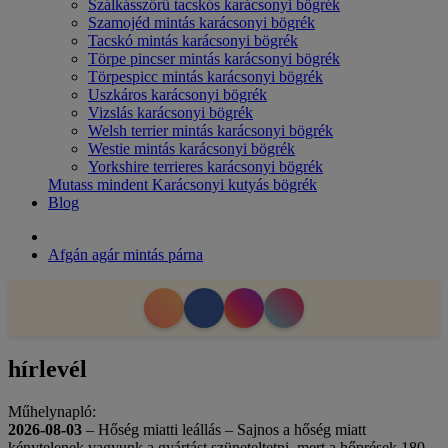
Szálkásszőrű tacskós karácsonyi bögrék
Szamojéd mintás karácsonyi bögrék
Tacskó mintás karácsonyi bögrék
Törpe pincser mintás karácsonyi bögrék
Törpespicc mintás karácsonyi bögrék
Uszkáros karácsonyi bögrék
Vizslás karácsonyi bögrék
Welsh terrier mintás karácsonyi bögrék
Westie mintás karácsonyi bögrék
Yorkshire terrieres karácsonyi bögrék
Mutass mindent Karácsonyi kutyás bögrék
Blog
Afgán agár mintás párna
hírlevél
Műhelynapló:
2026-08-03
– Hőség miatti leállás – Sajnos a hőség miatt
kénytelenek vagyunk a gyártást szüneteltetni, mert a hőprések 180