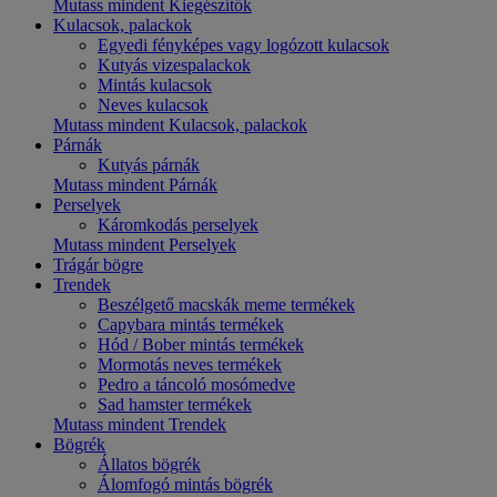
Mutass mindent Kiegészítők
Kulacsok, palackok
Egyedi fényképes vagy logózott kulacsok
Kutyás vizespalackok
Mintás kulacsok
Neves kulacsok
Mutass mindent Kulacsok, palackok
Párnák
Kutyás párnák
Mutass mindent Párnák
Perselyek
Káromkodás perselyek
Mutass mindent Perselyek
Trágár bögre
Trendek
Beszélgető macskák meme termékek
Capybara mintás termékek
Hód / Bober mintás termékek
Mormotás neves termékek
Pedro a táncoló mosómedve
Sad hamster termékek
Mutass mindent Trendek
Bögrék
Állatos bögrék
Álomfogó mintás bögrék