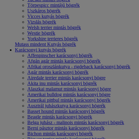
Törpespicc mintájú bögrék
Uszkáros bögrék
Vicces kutyás bögrék
Vizslás bögrék
Welsh terrier mintás bögrék
Westie bögrék
Yorkshire terrieres bögrék
Mutass mindent Kutyás bögrék
Karácsonyi kutyás bögrék
Affenpinscher karácsonyi bögrék
Afgán agár mintás karácsonyi bögrék
Afrikai oroszlánkutya - rigdeback karácsonyi bögrék
Agár mintás karácsonyi bögrék
Airedale terrier mintás karácsonyi bögre
Akita inu mintás karácsonyi bögrék
Alaszkai malamut mintás karácsonyi bögre
Amerikai bulldog mintás karácsonyi bögre
Amerikai pittbul mintás karácsonyi bögrék
Ausztrál juhászkutya karácsonyi bögrék
Basset hound mintás karácsonyi bögrék
Beagle mintás karácsonyi bögrék
Belga juhász - malinois mintás karácsonyi bögrék
Berni pásztor mintás karácsonyi bögrék
Bichon mintás karácsonyi bögrék