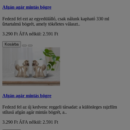
Afgán agár mintás bögre
Fedezd fel ezt az egyedülálló, csak nálunk kapható 330 ml
űrtartalmú bögrét, amely tökéletes választ..
3.290 Ft
ÁFA nélkül: 2.591 Ft
Kosárba
Afgán agár mintás bögre
Fedezd fel az új kedvenc reggeli társadat: a különleges rajzfilm
stílusú afgán agár mintás bögrét, a..
3.290 Ft
ÁFA nélkül: 2.591 Ft