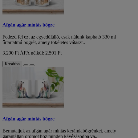
Afgán agár mintás bögre
Fedezd fel ezt az egyedülálló, csak nálunk kapható 330 ml
űrtartalmú bögrét, amely tökéletes választ..
3.290 Ft
ÁFA nélkül: 2.591 Ft
Kosárba
Afgán agár mintás bögre
Bemutatjuk az afgán agár mintás kerámiabögrénket, amely
garantáltan örömöt hoz minden kávézásodba va..