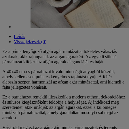
Leírás
Visszajelzések (0)
Ez a párna lenyűgöző afgán agár mintázattal tökéletes választás
azoknak, akik rajonganak az afgán agarakért. Az egyedi stílusú
párnahuzat kifejezi az afgán agarak eleganciáját és báját.
A 40x40 cm-es párnahuzat kiváló minőségű anyagból készült,
amely kellemesen puha és kényelmes tapintást nyújt. A fehér
alapszín szépen harmonizál az afgán agár mintázattal, ami kiemeli a
fajta jellegzetes vonásait.
Ez a párnahuzat remekül illeszkedik a modern otthoni dekorációhoz,
és stílusos kiegészítőként feldobja a helyiséget. Ajándékozd meg
szeretteidet, akik imádják az afgán agarakat, ezzel a különleges
mintázatú párnahuzattal, amely garantáltan mosolyt csal majd az
arcukra.
Vásárold meg ezt az afgán agár mintás párnahuzatot, és teremts