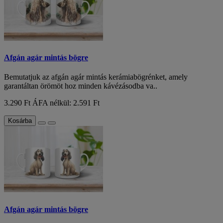
Afgán agár mintás bögre
Bemutatjuk az afgán agár mintás kerámiabögrénket, amely
garantáltan örömöt hoz minden kávézásodba va..
3.290 Ft
ÁFA nélkül: 2.591 Ft
Kosárba
Afgán agár mintás bögre