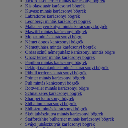
Jack Russel terrier mintás karácsonyi bögrék
Kis olasz agár karácsonyi bögrék
Kuvasz mintás karácsonyi bögrék
Labradoros karácsonyi bögrék
Leonbergi mintás karácsonyi bögrék
Máltai selyemkutya mintás karácsonyi bögrék
Masztiff mintás karácsonyi bögrék
Mopsz mintás karácsonyi bögre
Német dogos karácsonyi bögrék
Németjuhász mintás karácsonyi bögrék
Ordas színű németjuhász karácsonyi mintás bögre
Orosz terrier mintás karácsonyi bögrék
Papillon mintás karácsonyi bögrék
Pekingi palotapincsi mintás karácsonyi bögrék
Pitbull terrieres karácsonyi bögrék
Pointer mintás karácsonyi bögrék
Puli mintás karácsonyi bögrék
Rottweiler mintás karácsonyi bögre
Schnauzeres karácsonyi bögrék
Shar pei karácsonyi bögrék
Shiba inu karácsonyi bögrék
Shih-tzu mintás karácsonyi bögrék
Skót juhászkutya mintás karácsonyi bögrék
Staffordshire bullterrier mintás karácsonyi bögrék
Svájci juhászkutyás karácsonyi bögrék