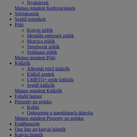
Nyakörvek
Mutass mindent Kedvenceknek
Söröskorsók
Segítő termékek
Póló
Kutyás pólók
Mentális egészség pólók
Morcica pólók
Streetwear pólók
Szülinapi pólók
Mutass mindent Póló
Kitűzők
Allergiát jelző kitűzők
Kitűző szettek
LMBTQ+ pride kitűzők
Segítő kitűzők
Mutass mindent Kitűzők
Felnőtt humor
Prezenty po polsku
Kubki
Ogłoszenie o narodzinach dziecka
Mutass mindent Prezenty po polsku
Emlékpuzzle
One line art kutyás bögrék
Kutyás bögrék