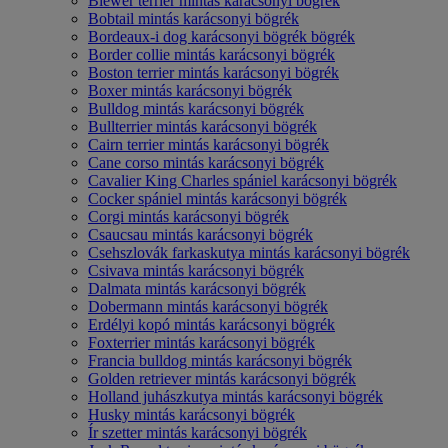
Biewer terrier mintás karácsonyi bögrék
Bobtail mintás karácsonyi bögrék
Bordeaux-i dog karácsonyi bögrék bögrék
Border collie mintás karácsonyi bögrék
Boston terrier mintás karácsonyi bögrék
Boxer mintás karácsonyi bögrék
Bulldog mintás karácsonyi bögrék
Bullterrier mintás karácsonyi bögrék
Cairn terrier mintás karácsonyi bögrék
Cane corso mintás karácsonyi bögrék
Cavalier King Charles spániel karácsonyi bögrék
Cocker spániel mintás karácsonyi bögrék
Corgi mintás karácsonyi bögrék
Csaucsau mintás karácsonyi bögrék
Csehszlovák farkaskutya mintás karácsonyi bögrék
Csivava mintás karácsonyi bögrék
Dalmata mintás karácsonyi bögrék
Dobermann mintás karácsonyi bögrék
Erdélyi kopó mintás karácsonyi bögrék
Foxterrier mintás karácsonyi bögrék
Francia bulldog mintás karácsonyi bögrék
Golden retriever mintás karácsonyi bögrék
Holland juhászkutya mintás karácsonyi bögrék
Husky mintás karácsonyi bögrék
Ír szetter mintás karácsonyi bögrék