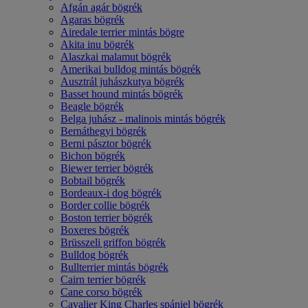
Afgán agár bögrék
Agaras bögrék
Airedale terrier mintás bögre
Akita inu bögrék
Alaszkai malamut bögrék
Amerikai bulldog mintás bögrék
Ausztrál juhászkutya bögrék
Basset hound mintás bögrék
Beagle bögrék
Belga juhász - malinois mintás bögrék
Bernáthegyi bögrék
Berni pásztor bögrék
Bichon bögrék
Biewer terrier bögrék
Bobtail bögrék
Bordeaux-i dog bögrék
Border collie bögrék
Boston terrier bögrék
Boxeres bögrék
Brüsszeli griffon bögrék
Bulldog bögrék
Bullterrier mintás bögrék
Cairn terrier bögrék
Cane corso bögrék
Cavalier King Charles spániel bögrék