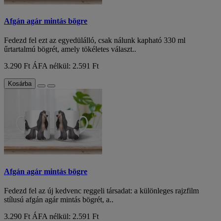
Afgán agár mintás bögre
Fedezd fel ezt az egyedülálló, csak nálunk kapható 330 ml
űrtartalmú bögrét, amely tökéletes választ..
3.290 Ft
ÁFA nélkül: 2.591 Ft
Kosárba
Afgán agár mintás bögre
Fedezd fel az új kedvenc reggeli társadat: a különleges rajzfilm
stílusú afgán agár mintás bögrét, a..
3.290 Ft
ÁFA nélkül: 2.591 Ft