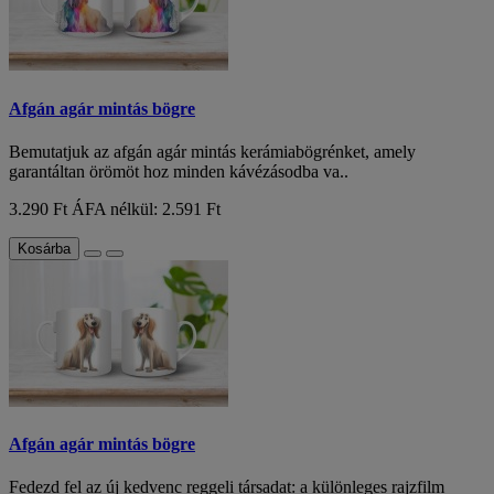
Afgán agár mintás bögre
Bemutatjuk az afgán agár mintás kerámiabögrénket, amely
garantáltan örömöt hoz minden kávézásodba va..
3.290 Ft
ÁFA nélkül: 2.591 Ft
Kosárba
Afgán agár mintás bögre
Fedezd fel az új kedvenc reggeli társadat: a különleges rajzfilm