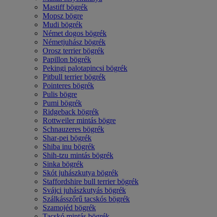
Mastiff bögrék
Mopsz bögre
Mudi bögrék
Német dogos bögrék
Németjuhász bögrék
Orosz terrier bögrék
Papillon bögrék
Pekingi palotapincsi bögrék
Pitbull terrier bögrék
Pointeres bögrék
Pulis bögre
Pumi bögrék
Ridgeback bögrék
Rottweiler mintás bögre
Schnauzeres bögrék
Shar-pei bögrék
Shiba inu bögrék
Shih-tzu mintás bögrék
Sinka bögrék
Skót juhászkutya bögrék
Staffordshire bull terrier bögrék
Svájci juhászkutyás bögrék
Szálkásszőrű tacskós bögrék
Szamojéd bögrék
Tacskó mintás bögrék