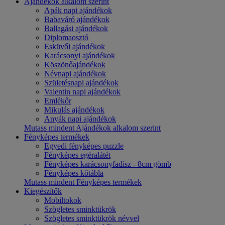
Ajándékok alkalom szerint
Apák napi ajándékok
Babaváró ajándékok
Ballagási ajándékok
Diplomaosztó
Esküvői ajándékok
Karácsonyi ajándékok
Köszönőajándékok
Névnapi ajándékok
Születésnapi ajándékok
Valentin napi ajándékok
Emlékőr
Mikulás ajándékok
Anyák napi ajándékok
Mutass mindent Ajándékok alkalom szerint
Fényképes termékek
Egyedi fényképes puzzle
Fényképes egéralátét
Fényképes karácsonyfadísz - 8cm gömb
Fényképes kőtábla
Mutass mindent Fényképes termékek
Kiegészítők
Mobiltokok
Szögletes sminktükrök
Szögletes sminktükrök névvel