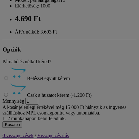
Model: parnaafganagar12
Elérhetőség: 1000
4.690 Ft
ÁFA nélkül: 3.693 Ft
Opciók
Párnabélés nélkül kéred?
Béléssel együtt kérem
Csak a huzatot kérem (-1.200 Ft)
Mennyiség
A kosár jelenlegi értékével még 15 000 Ft hiányzik az ingyenes
szállításhoz MPL csomagpontra vagy automatába.
1–2 munkanapon belül feladjuk.
Kosárba
0 visszajelzések
/
Visszajelzés írás