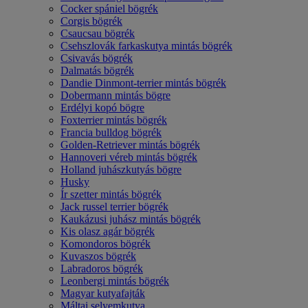
Cocker spániel bögrék
Corgis bögrék
Csaucsau bögrék
Csehszlovák farkaskutya mintás bögrék
Csivavás bögrék
Dalmatás bögrék
Dandie Dinmont-terrier mintás bögrék
Dobermann mintás bögre
Erdélyi kopó bögre
Foxterrier mintás bögrék
Francia bulldog bögrék
Golden-Retriever mintás bögrék
Hannoveri véreb mintás bögrék
Holland juhászkutyás bögre
Husky
Ír szetter mintás bögrék
Jack russel terrier bögrék
Kaukázusi juhász mintás bögrék
Kis olasz agár bögrék
Komondoros bögrék
Kuvaszos bögrék
Labradoros bögrék
Leonbergi mintás bögrék
Magyar kutyafajták
Máltai selyemkutya