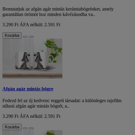
Bemutatjuk az afgán agár mintás kerámiabögrénket, amely
garantáltan örömöt hoz minden kávézásodba va..
3.290 Ft
ÁFA nélkül: 2.591 Ft
Kosárba
Afgán agár mintás bögre
Fedezd fel az új kedvenc reggeli társadat: a különleges rajzfilm
stílusú afgán agár mintás bögrét, a..
3.290 Ft
ÁFA nélkül: 2.591 Ft
Kosárba