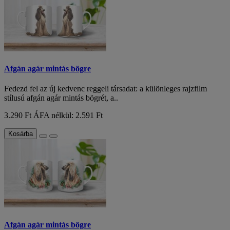
Afgán agár mintás bögre
Fedezd fel az új kedvenc reggeli társadat: a különleges rajzfilm
stílusú afgán agár mintás bögrét, a..
3.290 Ft
ÁFA nélkül: 2.591 Ft
Kosárba
Afgán agár mintás bögre