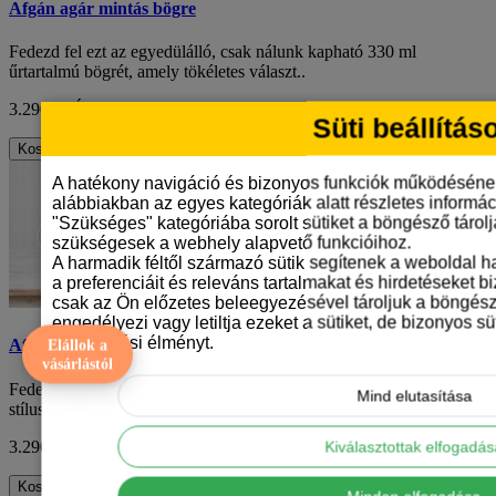
Afgán agár mintás bögre
Fedezd fel ezt az egyedülálló, csak nálunk kapható 330 ml
űrtartalmú bögrét, amely tökéletes választ..
3.290 Ft
ÁFA nélkül: 2.591 Ft
Süti beállítás
Kosárba
A hatékony navigáció és bizonyos funkciók működéséne
alábbiakban az egyes kategóriák alatt részletes informáci
"Szükséges" kategóriába sorolt sütiket a böngésző tárol
szükségesek a webhely alapvető funkcióihoz.
A harmadik féltől származó sütik segítenek a weboldal 
a preferenciáit és releváns tartalmakat és hirdetéseket b
csak az Ön előzetes beleegyezésével tároljuk a böngész
engedélyezi vagy letiltja ezeket a sütiket, de bizonyos süt
böngészési élményt.
Afgán agár mintás bögre
Elállok a
vásárlástól
Fedezd fel az új kedvenc reggeli társadat: a különleges rajzfilm
Mind elutasítása
stílusú afgán agár mintás bögrét, a..
3.290 Ft
ÁFA nélkül: 2.591 Ft
Kiválasztottak elfogadá
Kosárba