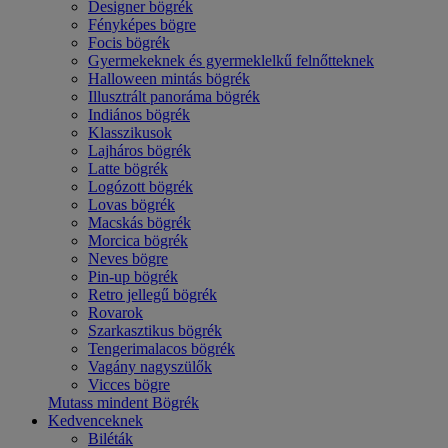
Designer bögrék
Fényképes bögre
Focis bögrék
Gyermekeknek és gyermeklelkű felnőtteknek
Halloween mintás bögrék
Illusztrált panoráma bögrék
Indiános bögrék
Klasszikusok
Lajháros bögrék
Latte bögrék
Logózott bögrék
Lovas bögrék
Macskás bögrék
Morcica bögrék
Neves bögre
Pin-up bögrék
Retro jellegű bögrék
Rovarok
Szarkasztikus bögrék
Tengerimalacos bögrék
Vagány nagyszülők
Vicces bögre
Mutass mindent Bögrék
Kedvenceknek
Biléták