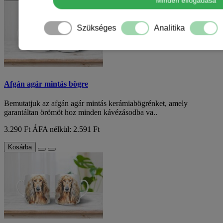
Minden elfogadása
Szükséges
Analitika
Afgán agár mintás bögre
Bemutatjuk az afgán agár mintás kerámiabögrénket, amely
garantáltan örömöt hoz minden kávézásodba va..
3.290 Ft
ÁFA nélkül: 2.591 Ft
Kosárba