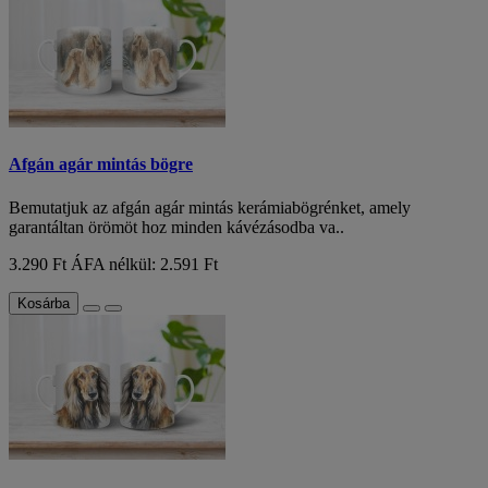
Afgán agár mintás bögre
Bemutatjuk az afgán agár mintás kerámiabögrénket, amely
garantáltan örömöt hoz minden kávézásodba va..
3.290 Ft
ÁFA nélkül: 2.591 Ft
Kosárba