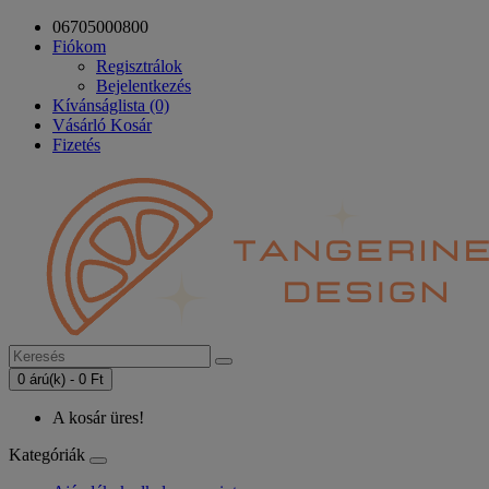
06705000800
Fiókom
Regisztrálok
Bejelentkezés
Kívánságlista (0)
Vásárló Kosár
Fizetés
0 árú(k) - 0 Ft
A kosár üres!
Kategóriák