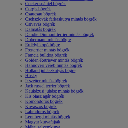
Cocker spániel bögrék
Corgis bögrék
Csaucsau bögrék
Csehszlovák farkaskutya mintás bögrék
Csivavás bögrék
Dalmatás bögrék
Dandie Dinmont-terrier mintás bögrék
Dobermann mintás bögre
Erdélyi kopó bögre
Foxterrier mintás bögrék
Francia bulldog bögrék
Golden-Retriever mintás bögrék
Hannoveri véreb mintás bögrék
Holland juhászkutyás bögre
Husky
Ír szetter mintás bögrék
Jack russel terrier bögrék
Kaukázusi juhász mintás bögrék
Kis olasz agár bögrék
Komondoros bögrék
Kuvaszos bögrék
Labradoros bögrék
Leonbergi mintás bögrék
Magyar kutyafajták
Máltai selyemkutya