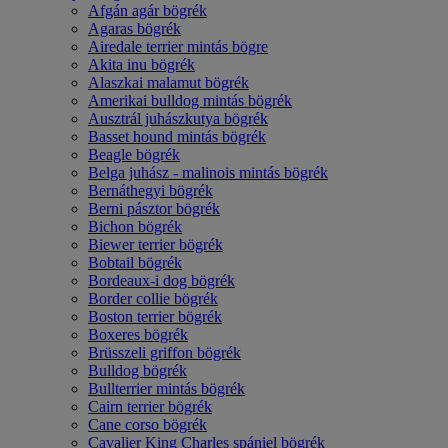
Afgán agár bögrék
Agaras bögrék
Airedale terrier mintás bögre
Akita inu bögrék
Alaszkai malamut bögrék
Amerikai bulldog mintás bögrék
Ausztrál juhászkutya bögrék
Basset hound mintás bögrék
Beagle bögrék
Belga juhász - malinois mintás bögrék
Bernáthegyi bögrék
Berni pásztor bögrék
Bichon bögrék
Biewer terrier bögrék
Bobtail bögrék
Bordeaux-i dog bögrék
Border collie bögrék
Boston terrier bögrék
Boxeres bögrék
Brüsszeli griffon bögrék
Bulldog bögrék
Bullterrier mintás bögrék
Cairn terrier bögrék
Cane corso bögrék
Cavalier King Charles spániel bögrék