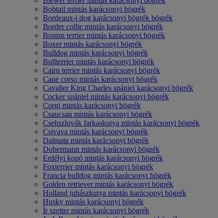
Biewer terrier mintás karácsonyi bögrék
Bobtail mintás karácsonyi bögrék
Bordeaux-i dog karácsonyi bögrék bögrék
Border collie mintás karácsonyi bögrék
Boston terrier mintás karácsonyi bögrék
Boxer mintás karácsonyi bögrék
Bulldog mintás karácsonyi bögrék
Bullterrier mintás karácsonyi bögrék
Cairn terrier mintás karácsonyi bögrék
Cane corso mintás karácsonyi bögrék
Cavalier King Charles spániel karácsonyi bögrék
Cocker spániel mintás karácsonyi bögrék
Corgi mintás karácsonyi bögrék
Csaucsau mintás karácsonyi bögrék
Csehszlovák farkaskutya mintás karácsonyi bögrék
Csivava mintás karácsonyi bögrék
Dalmata mintás karácsonyi bögrék
Dobermann mintás karácsonyi bögrék
Erdélyi kopó mintás karácsonyi bögrék
Foxterrier mintás karácsonyi bögrék
Francia bulldog mintás karácsonyi bögrék
Golden retriever mintás karácsonyi bögrék
Holland juhászkutya mintás karácsonyi bögrék
Husky mintás karácsonyi bögrék
Ír szetter mintás karácsonyi bögrék