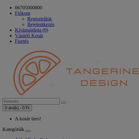
06705000800
Fiókom
Regisztrálok
Bejelentkezés
Kívánságlista (0)
Vásárló Kosár
Fizetés
0 árú(k) - 0 Ft
A kosár üres!
Kategóriák