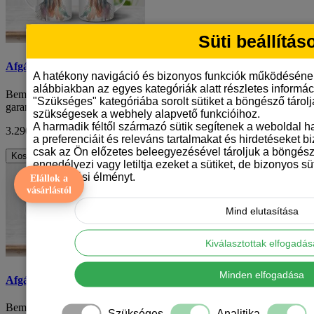
Süti beállítás
Afgán agár mintás bögre
A hatékony navigáció és bizonyos funkciók működéséne
alábbiakban az egyes kategóriák alatt részletes informáci
Bemutatjuk az afgán agár mintás kerámiabögrénket, amely
"Szükséges" kategóriába sorolt sütiket a böngésző tárol
garantáltan örömöt hoz minden kávézásodba va..
szükségesek a webhely alapvető funkcióihoz.
A harmadik féltől származó sütik segítenek a weboldal 
3.290 Ft
ÁFA nélkül: 2.591 Ft
a preferenciáit és releváns tartalmakat és hirdetéseket b
csak az Ön előzetes beleegyezésével tároljuk a böngész
Kosárba
engedélyezi vagy letiltja ezeket a sütiket, de bizonyos süt
böngészési élményt.
Elállok a
vásárlástól
Mind elutasítása
Kiválasztottak elfogadá
Minden elfogadása
Afgán agár mintás bögre
Bemutatjuk az afgán agár mintás kerámiabögrénket, amely
Szükséges
Analitika