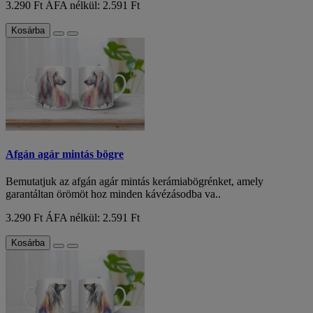
3.290 Ft
ÁFA nélkül: 2.591 Ft
Kosárba
Afgán agár mintás bögre
Bemutatjuk az afgán agár mintás kerámiabögrénket, amely
garantáltan örömöt hoz minden kávézásodba va..
3.290 Ft
ÁFA nélkül: 2.591 Ft
Kosárba