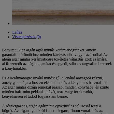
Leírás
Visszajelzések (0)
Bemutatjuk az afgán agár mintás kerámiabögrénket, amely
garantáltan örömöt hoz minden kávézásodba vagy teázásodba! Az
afgán agár mintás kerámiabögre tökéletes választás azok számára,
akik szeretik az afgán agarakat és egyedi, stílusos tárgyakat keresnek
a konyhájukba.
Ez a kerámiabögre kiváló minőségű, ellenálló anyagból készül,
amely garantálja a hosszú élettartamot és a kényelmes használatot.
Az agár mintás dizájn remekül passzol minden konyhába, és szinte
minden italt, mint például a kávét, teát, vagy forró csokit,
kényelmesen el tudod fogyasztani benne.
A részletgazdag afgán agárminta egyedivé és stílusossá teszi a
bögrét. Az afgán agarakról ismert elegáns, finom vonalak és az