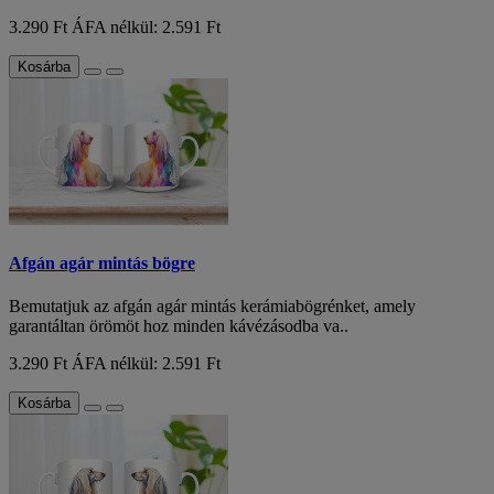
3.290 Ft
ÁFA nélkül: 2.591 Ft
Kosárba
Afgán agár mintás bögre
Bemutatjuk az afgán agár mintás kerámiabögrénket, amely
garantáltan örömöt hoz minden kávézásodba va..
3.290 Ft
ÁFA nélkül: 2.591 Ft
Kosárba