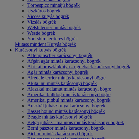
Törpespicc mintájú bögrék
Uszkáros bögrék
Vicces kutyás bögrék
Vizslás bögrék
Welsh terrier mintás bögrék
Westie bögrék
Yorkshire terrieres bögrék
Mutass mindent Kutyás bögrék
Karácsonyi kutyás bögrék
Affenpinscher karácsonyi bögrék
Afgán agár mintás karácsonyi bögrék
Afrikai oroszlánkutya - rigdeback karácsonyi bögrék
Agár mintás karácsonyi bögrék
Airedale terrier mintás karácsonyi bögre
Akita inu mintás karácsonyi bögrék
Alaszkai malamut mintás karácsonyi bögre
Amerikai bulldog mintás karácsonyi bögre
Amerikai pittbul mintás karácsonyi bögrék
Ausztrál juhászkutya karácsonyi bögrék
Basset hound mintás karácsonyi bögrék
Beagle mintás karácsonyi bögrék
Belga juhász - malinois mintás karácsonyi bögrék
Berni pásztor mintás karácsonyi bögrék
Bichon mintás karácsonyi bögrék