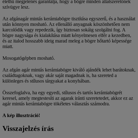
élethű megjelenés garantálja, hogy a bögre minden állatszeretőnek
szívügye lesz.
Az afgánagár mintás kerámiabögre tisztítása egyszerű, és a használat
után könnyen mosható. Az ellenálló anyagnak köszönhetően nem
karcolódik vagy repedezik, így biztosan sokáig szolgálni fog. A
bögre nagysága és kialakítása miatt kényelmesen elfér a kezedben,
és az italod hosszabb ideig marad meleg a bögre hőtartó képessége
miatt.
Mosogatógépben mosható.
Az afgán agár mintás kerámiabögre kiváló ajándék lehet barátoknak,
családtagoknak, vagy akár saját magadnak is, ha szereted a
különleges és stílusos tárgyakat a konyhában.
Összefoglalva, ha egy egyedi, stílusos és tartós kerámiabögrét
keresel, amely megtestesíti az agarak iránti szeretetedet, akkor ez az
agár mintás kerámiabögre tökéletes választás számodra.
A kép illusztráció!
Visszajelzés írás