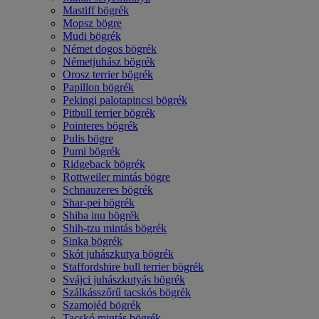
Mastiff bögrék
Mopsz bögre
Mudi bögrék
Német dogos bögrék
Németjuhász bögrék
Orosz terrier bögrék
Papillon bögrék
Pekingi palotapincsi bögrék
Pitbull terrier bögrék
Pointeres bögrék
Pulis bögre
Pumi bögrék
Ridgeback bögrék
Rottweiler mintás bögre
Schnauzeres bögrék
Shar-pei bögrék
Shiba inu bögrék
Shih-tzu mintás bögrék
Sinka bögrék
Skót juhászkutya bögrék
Staffordshire bull terrier bögrék
Svájci juhászkutyás bögrék
Szálkásszőrű tacskós bögrék
Szamojéd bögrék
Tacskó mintás bögrék