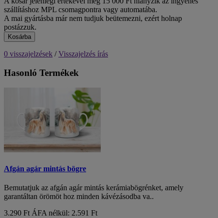
A kosár jelenlegi értékével még 15 000 Ft hiányzik az ingyenes
szállításhoz MPL csomagpontra vagy automatába.
A mai gyártásba már nem tudjuk beütemezni, ezért holnap
postázzuk.
Kosárba
0 visszajelzések
/
Visszajelzés írás
Hasonló Termékek
Afgán agár mintás bögre
Bemutatjuk az afgán agár mintás kerámiabögrénket, amely
garantáltan örömöt hoz minden kávézásodba va..
3.290 Ft
ÁFA nélkül: 2.591 Ft