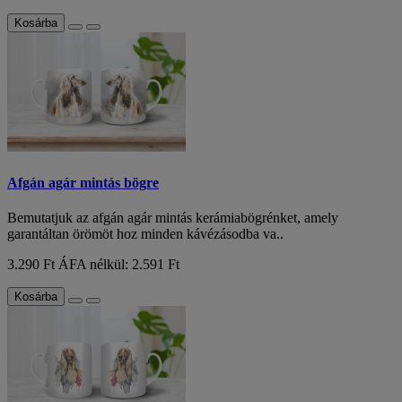
Kosárba
Afgán agár mintás bögre
Bemutatjuk az afgán agár mintás kerámiabögrénket, amely
garantáltan örömöt hoz minden kávézásodba va..
3.290 Ft
ÁFA nélkül: 2.591 Ft
Kosárba