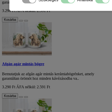
garantáltan örömöt hoz minden kávézásodba va..
3.290 Ft
ÁFA nélkül: 2.591 Ft
Kosárba
Afgán agár mintás bögre
Bemutatjuk az afgán agár mintás kerámiabögrénket, amely
garantáltan örömöt hoz minden kávézásodba va..
3.290 Ft
ÁFA nélkül: 2.591 Ft
Kosárba