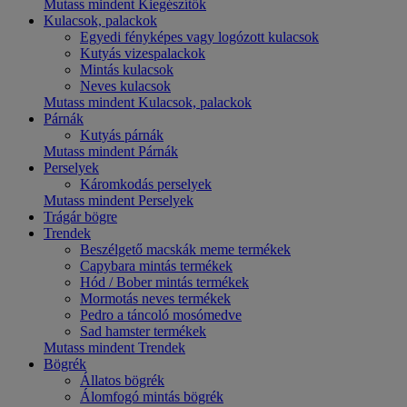
Mutass mindent Kiegészítők
Kulacsok, palackok
Egyedi fényképes vagy logózott kulacsok
Kutyás vizespalackok
Mintás kulacsok
Neves kulacsok
Mutass mindent Kulacsok, palackok
Párnák
Kutyás párnák
Mutass mindent Párnák
Perselyek
Káromkodás perselyek
Mutass mindent Perselyek
Trágár bögre
Trendek
Beszélgető macskák meme termékek
Capybara mintás termékek
Hód / Bober mintás termékek
Mormotás neves termékek
Pedro a táncoló mosómedve
Sad hamster termékek
Mutass mindent Trendek
Bögrék
Állatos bögrék
Álomfogó mintás bögrék