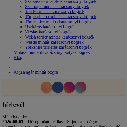
Szálkásszőrű tacskós karácsonyi bögrék
Szamojéd mintás karácsonyi bögrék
Tacskó mintás karácsonyi bögrék
Törpe pincser mintás karácsonyi bögrék
Törpespicc mintás karácsonyi bögrék
Uszkáros karácsonyi bögrék
Vizslás karácsonyi bögrék
Welsh terrier mintás karácsonyi bögrék
Westie mintás karácsonyi bögrék
Yorkshire terrieres karácsonyi bögrék
Mutass mindent Karácsonyi kutyás bögrék
Blog
Afgán agár mintás bögre
hírlevél
Műhelynapló:
2026-08-03
– Hőség miatti leállás – Sajnos a hőség miatt
kénytelenek vagyunk a gyártást szüneteltetni, mert a hőprések 180