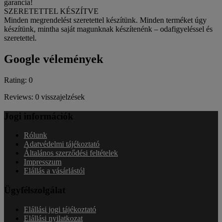
garancia!
SZERETETTEL KÉSZÍTVE
Minden megrendelést szeretettel készítünk. Minden terméket úgy
készítünk, mintha saját magunknak készítenénk – odafigyeléssel és
szeretettel.
Google vélemények
Rating: 0
Reviews: 0 visszajelzések
Jogi információk
Rólunk
Adatvédelmi tájékoztató
Általános szerződési feltételek
Impresszum
Elállás a vásárlástól
Ügyfélszolgálat
Elállási jogi tájékoztató
Elállási nyilatkozat