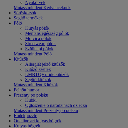
Nyakörvek
Mutass mindent Kedvenceknek
Söröskorsók
Segítő termékek
Póló
Kutyás pólók
Mentális egészség pólók
Morcica pólók
Streetwear pólók
Szülinapi pólók
Mutass mindent Póló
Kitűzők
Allergiát jelző kitűzők
Kitűző szettek
LMBTQ+ pride kitűzők
Segítő kitűzők
Mutass mindent Kitűzők
Felnőtt humor
Prezenty po polsku
Kubki
Ogłoszenie o narodzinach dziecka
Mutass mindent Prezenty po polsku
Emlékpuzzle
One line art kutyás bögrék
Kutyás bögrék