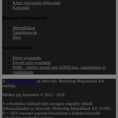
Képes fogyasztói tájékoztató
Kapcsolat
Hasznos információk
Mérettáblázat
Tanúsítványok
Blog
Szolgáltatások
Bögre nyomtatás
Egyedi póló nyomtatás
Pufffi – Játékos teendő app ADHD-hoz, autizmushoz és
családoknak
A
Tangerine Design
az Innovatív Marketing Megoldások Kft.
márkája.
Minden jog fenntartva © 2023 -
2026
A weboldalon található képi anyagok engedély nélküli
felhasználásakor az Innovatív Marketing Megoldások Kft 10.000 .-
Ft + ÁFA összeget jogosult kiszámlázni a képeket használó
weboldal üzemeltetője számára.