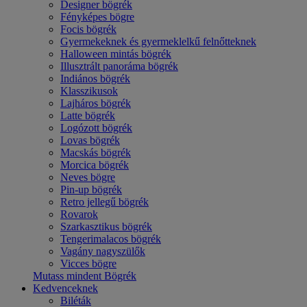
Designer bögrék
Fényképes bögre
Focis bögrék
Gyermekeknek és gyermeklelkű felnőtteknek
Halloween mintás bögrék
Illusztrált panoráma bögrék
Indiános bögrék
Klasszikusok
Lajháros bögrék
Latte bögrék
Logózott bögrék
Lovas bögrék
Macskás bögrék
Morcica bögrék
Neves bögre
Pin-up bögrék
Retro jellegű bögrék
Rovarok
Szarkasztikus bögrék
Tengerimalacos bögrék
Vagány nagyszülők
Vicces bögre
Mutass mindent Bögrék
Kedvenceknek
Biléták