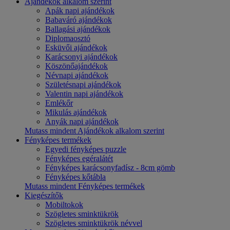
Ajándékok alkalom szerint
Apák napi ajándékok
Babaváró ajándékok
Ballagási ajándékok
Diplomaosztó
Esküvői ajándékok
Karácsonyi ajándékok
Köszönőajándékok
Névnapi ajándékok
Születésnapi ajándékok
Valentin napi ajándékok
Emlékőr
Mikulás ajándékok
Anyák napi ajándékok
Mutass mindent Ajándékok alkalom szerint
Fényképes termékek
Egyedi fényképes puzzle
Fényképes egéralátét
Fényképes karácsonyfadísz - 8cm gömb
Fényképes kőtábla
Mutass mindent Fényképes termékek
Kiegészítők
Mobiltokok
Szögletes sminktükrök
Szögletes sminktükrök névvel