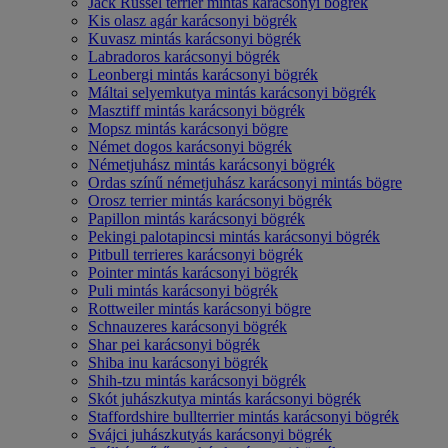
Jack Russel terrier mintás karácsonyi bögrék
Kis olasz agár karácsonyi bögrék
Kuvasz mintás karácsonyi bögrék
Labradoros karácsonyi bögrék
Leonbergi mintás karácsonyi bögrék
Máltai selyemkutya mintás karácsonyi bögrék
Masztiff mintás karácsonyi bögrék
Mopsz mintás karácsonyi bögre
Német dogos karácsonyi bögrék
Németjuhász mintás karácsonyi bögrék
Ordas színű németjuhász karácsonyi mintás bögre
Orosz terrier mintás karácsonyi bögrék
Papillon mintás karácsonyi bögrék
Pekingi palotapincsi mintás karácsonyi bögrék
Pitbull terrieres karácsonyi bögrék
Pointer mintás karácsonyi bögrék
Puli mintás karácsonyi bögrék
Rottweiler mintás karácsonyi bögre
Schnauzeres karácsonyi bögrék
Shar pei karácsonyi bögrék
Shiba inu karácsonyi bögrék
Shih-tzu mintás karácsonyi bögrék
Skót juhászkutya mintás karácsonyi bögrék
Staffordshire bullterrier mintás karácsonyi bögrék
Svájci juhászkutyás karácsonyi bögrék