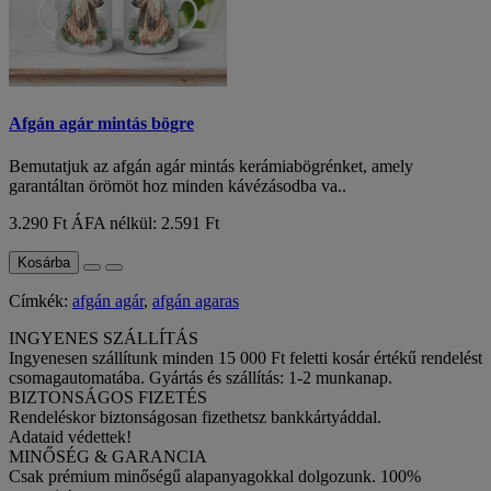
Afgán agár mintás bögre
Bemutatjuk az afgán agár mintás kerámiabögrénket, amely
garantáltan örömöt hoz minden kávézásodba va..
3.290 Ft
ÁFA nélkül: 2.591 Ft
Kosárba
Címkék:
afgán agár
,
afgán agaras
INGYENES SZÁLLÍTÁS
Ingyenesen szállítunk minden 15 000 Ft feletti kosár értékű rendelést
csomagautomatába. Gyártás és szállítás: 1-2 munkanap.
BIZTONSÁGOS FIZETÉS
Rendeléskor biztonságosan fizethetsz bankkártyáddal.
Adataid védettek!
MINŐSÉG & GARANCIA
Csak prémium minőségű alapanyagokkal dolgozunk. 100%