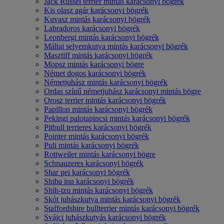
Jack Russel terrier mintás karácsonyi bögrék
Kis olasz agár karácsonyi bögrék
Kuvasz mintás karácsonyi bögrék
Labradoros karácsonyi bögrék
Leonbergi mintás karácsonyi bögrék
Máltai selyemkutya mintás karácsonyi bögrék
Masztiff mintás karácsonyi bögrék
Mopsz mintás karácsonyi bögre
Német dogos karácsonyi bögrék
Németjuhász mintás karácsonyi bögrék
Ordas színű németjuhász karácsonyi mintás bögre
Orosz terrier mintás karácsonyi bögrék
Papillon mintás karácsonyi bögrék
Pekingi palotapincsi mintás karácsonyi bögrék
Pitbull terrieres karácsonyi bögrék
Pointer mintás karácsonyi bögrék
Puli mintás karácsonyi bögrék
Rottweiler mintás karácsonyi bögre
Schnauzeres karácsonyi bögrék
Shar pei karácsonyi bögrék
Shiba inu karácsonyi bögrék
Shih-tzu mintás karácsonyi bögrék
Skót juhászkutya mintás karácsonyi bögrék
Staffordshire bullterrier mintás karácsonyi bögrék
Svájci juhászkutyás karácsonyi bögrék