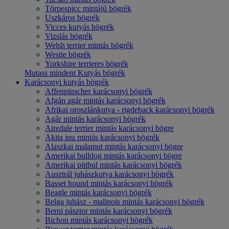
Törpespicc mintájú bögrék
Uszkáros bögrék
Vicces kutyás bögrék
Vizslás bögrék
Welsh terrier mintás bögrék
Westie bögrék
Yorkshire terrieres bögrék
Mutass mindent Kutyás bögrék
Karácsonyi kutyás bögrék
Affenpinscher karácsonyi bögrék
Afgán agár mintás karácsonyi bögrék
Afrikai oroszlánkutya - rigdeback karácsonyi bögrék
Agár mintás karácsonyi bögrék
Airedale terrier mintás karácsonyi bögre
Akita inu mintás karácsonyi bögrék
Alaszkai malamut mintás karácsonyi bögre
Amerikai bulldog mintás karácsonyi bögre
Amerikai pittbul mintás karácsonyi bögrék
Ausztrál juhászkutya karácsonyi bögrék
Basset hound mintás karácsonyi bögrék
Beagle mintás karácsonyi bögrék
Belga juhász - malinois mintás karácsonyi bögrék
Berni pásztor mintás karácsonyi bögrék
Bichon mintás karácsonyi bögrék