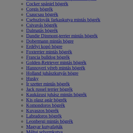
Cocker spániel bögrék
Corgis bögrék
Csaucsau bögrék
Csehszlovák farkaskutya mintás bögrék
Csivavás bögrék
Dalmatás bögrék
Dandie Dinmont-terrier mintás bögrék
Dobermann mintás bögre
Erdélyi kopó bögre
Foxterrier mintás bögrék
Francia bulldog bögrék
Golden-Retriever mintás bögrék
Hannoveri véreb mintás bögrék
Holland juhászkutyás bögre
Husky
Ír szetter mintás bögrék
Jack russel terrier bögrék
Kaukázusi juhász mintás bögrék
Kis olasz agár bögrék
Komondoros bögrék
Kuvaszos bögrék
Labradoros bögrék
Leonbergi mintás bögrék
Magyar kutyafajták
Máltai selyemkutya