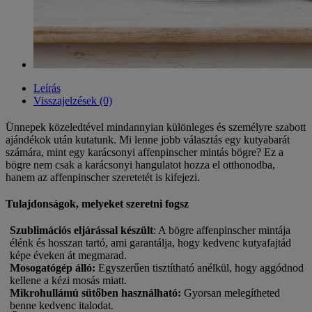
Leírás
Visszajelzések (0)
Ünnepek közeledtével mindannyian különleges és személyre szabott
ajándékok után kutatunk. Mi lenne jobb választás egy kutyabarát
számára, mint egy karácsonyi affenpinscher mintás bögre? Ez a
bögre nem csak a karácsonyi hangulatot hozza el otthonodba,
hanem az affenpinscher szeretetét is kifejezi.
Tulajdonságok, melyeket szeretni fogsz
Szublimációs eljárással készült
: A bögre affenpinscher mintája
élénk és hosszan tartó, ami garantálja, hogy kedvenc kutyafajtád
képe éveken át megmarad.
Mosogatógép álló
:
Egyszerűen tisztítható anélkül, hogy aggódnod
kellene a kézi mosás miatt.
Mikrohullámú sütőben használható
:
Gyorsan melegítheted
benne kedvenc italodat.