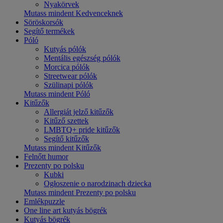
Nyakörvek
Mutass mindent Kedvenceknek
Söröskorsók
Segítő termékek
Póló
Kutyás pólók
Mentális egészség pólók
Morcica pólók
Streetwear pólók
Szülinapi pólók
Mutass mindent Póló
Kitűzők
Allergiát jelző kitűzők
Kitűző szettek
LMBTQ+ pride kitűzők
Segítő kitűzők
Mutass mindent Kitűzők
Felnőtt humor
Prezenty po polsku
Kubki
Ogłoszenie o narodzinach dziecka
Mutass mindent Prezenty po polsku
Emlékpuzzle
One line art kutyás bögrék
Kutyás bögrék