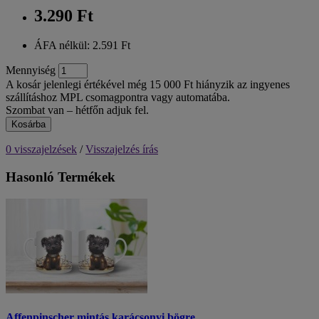
3.290 Ft
ÁFA nélkül: 2.591 Ft
Mennyiség
A kosár jelenlegi értékével még 15 000 Ft hiányzik az ingyenes
szállításhoz MPL csomagpontra vagy automatába.
Szombat van – hétfőn adjuk fel.
Kosárba
0 visszajelzések
/
Visszajelzés írás
Hasonló Termékek
Affenpinscher mintás karácsonyi bögre