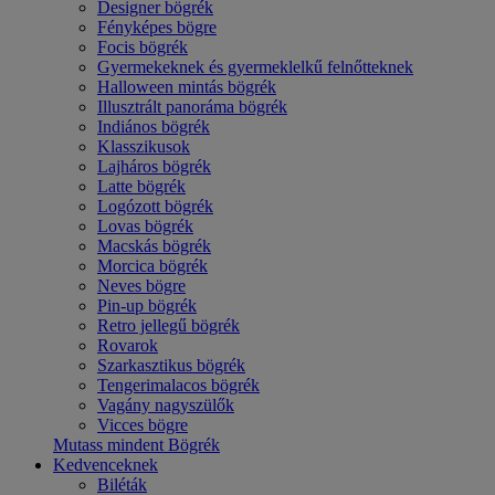
Designer bögrék
Fényképes bögre
Focis bögrék
Gyermekeknek és gyermeklelkű felnőtteknek
Halloween mintás bögrék
Illusztrált panoráma bögrék
Indiános bögrék
Klasszikusok
Lajháros bögrék
Latte bögrék
Logózott bögrék
Lovas bögrék
Macskás bögrék
Morcica bögrék
Neves bögre
Pin-up bögrék
Retro jellegű bögrék
Rovarok
Szarkasztikus bögrék
Tengerimalacos bögrék
Vagány nagyszülők
Vicces bögre
Mutass mindent Bögrék
Kedvenceknek
Biléták