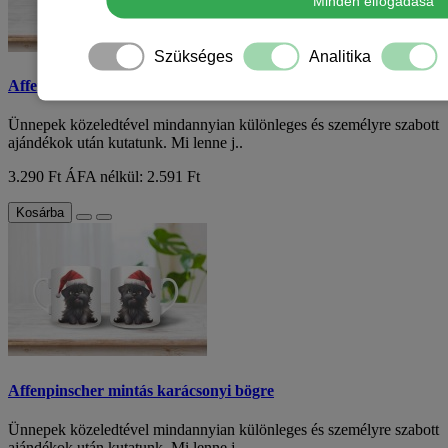
Minden elfogadása
Szükséges
Analitika
Affenpinscher mintás karácsonyi bögre
Ünnepek közeledtével mindannyian különleges és személyre szabott
ajándékok után kutatunk. Mi lenne j..
3.290 Ft
ÁFA nélkül: 2.591 Ft
Kosárba
Affenpinscher mintás karácsonyi bögre
Ünnepek közeledtével mindannyian különleges és személyre szabott
ajándékok után kutatunk. Mi lenne j..