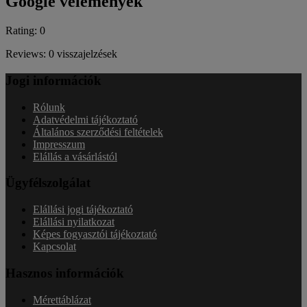
Google vélemények
Rating: 0
Reviews: 0 visszajelzések
Jogi információk
Rólunk
Adatvédelmi tájékoztató
Általános szerződési feltételek
Impresszum
Elállás a vásárlástól
Ügyfélszolgálat
Elállási jogi tájékoztató
Elállási nyilatkozat
Képes fogyasztói tájékoztató
Kapcsolat
Hasznos információk
Mérettáblázat