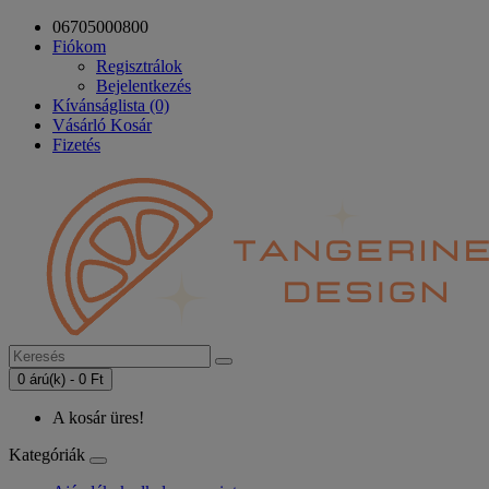
06705000800
Fiókom
Regisztrálok
Bejelentkezés
Kívánságlista (0)
Vásárló Kosár
Fizetés
0 árú(k) - 0 Ft
A kosár üres!
Kategóriák