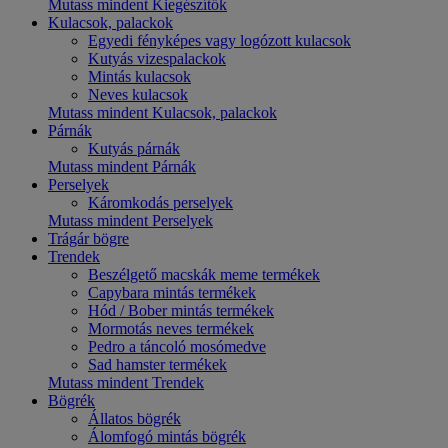
Mutass mindent Kiegészítők
Kulacsok, palackok
Egyedi fényképes vagy logózott kulacsok
Kutyás vizespalackok
Mintás kulacsok
Neves kulacsok
Mutass mindent Kulacsok, palackok
Párnák
Kutyás párnák
Mutass mindent Párnák
Perselyek
Káromkodás perselyek
Mutass mindent Perselyek
Trágár bögre
Trendek
Beszélgető macskák meme termékek
Capybara mintás termékek
Hód / Bober mintás termékek
Mormotás neves termékek
Pedro a táncoló mosómedve
Sad hamster termékek
Mutass mindent Trendek
Bögrék
Állatos bögrék
Álomfogó mintás bögrék