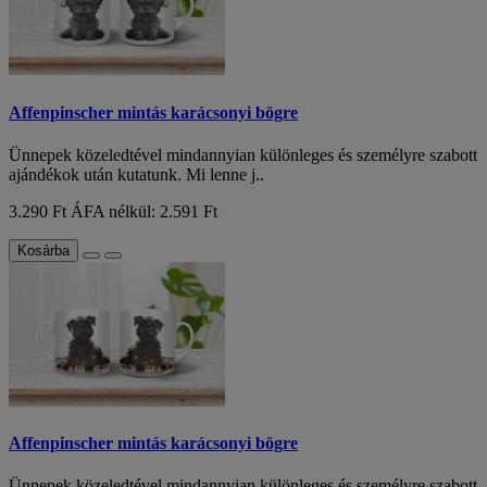
Affenpinscher mintás karácsonyi bögre
Ünnepek közeledtével mindannyian különleges és személyre szabott
ajándékok után kutatunk. Mi lenne j..
3.290 Ft
ÁFA nélkül: 2.591 Ft
Kosárba
Affenpinscher mintás karácsonyi bögre
Ünnepek közeledtével mindannyian különleges és személyre szabott