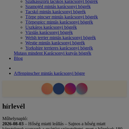
Szálkásszőrű tacskós karácsonyi bögrék
Szamojéd mintás karácsonyi bögrék
Tacskó mintás karácsonyi bögrék
Törpe pincser mintás karácsonyi bögrék
Törpespicc mintás karácsonyi bögrék
Uszkáros karácsonyi bögrék
Vizslás karácsonyi bögrék
Welsh terrier mintás karácsonyi bögrék
Westie mintás karácsonyi bögrék
Yorkshire terrieres karácsonyi bögrék
Mutass mindent Karácsonyi kutyás bögrék
Blog
Affenpinscher mintás karácsonyi bögre
hírlevél
Műhelynapló:
2026-08-03
– Hőség miatti leállás – Sajnos a hőség miatt
kénytelenek vagyunk a gyártást szüneteltetni, mert a hőprések 180