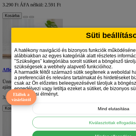
3.290 Ft
ÁFA nélkül: 2.591 Ft
Kosárba
Süti beállítás
A hatékony navigáció és bizonyos funkciók működéséne
alábbiakban az egyes kategóriák alatt részletes informáci
"Szükséges" kategóriába sorolt sütiket a böngésző tárol
szükségesek a webhely alapvető funkcióihoz.
Affenpinscher mintás karácsonyi bögre
A harmadik féltől származó sütik segítenek a weboldal 
a preferenciáit és releváns tartalmakat és hirdetéseket b
Ünnepek közeledtével mindannyian különleges és személyre szabott
csak az Ön előzetes beleegyezésével tároljuk a böngész
ajándékok után kutatunk. Mi lenne j..
engedélyezi vagy letiltja ezeket a sütiket, de bizonyos süt
böngészési élményt.
Elállok a
3.290 Ft
ÁFA nélkül: 2.591 Ft
vásárlástól
Kosárba
Mind elutasítása
Kiválasztottak elfogadá