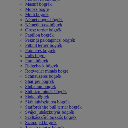
Mastiff bögrék
Mopsz bögre
Mudi bögrék
Német dogos bögrék
Németjuhász bögrék
Orosz terrier bögrék
Papillon bögrék
Pekingi palotapincsi bögrék
Pitbull terrier bögrék
Pointeres bögrék
Pulis bögre
Pumi bögrék
Ridgeback bögrék
Rottweiler mintás bögre
Schnauzeres bögrék
Shar-pei bögrék
Shiba inu bögrék
Shih-tzu mintás bögrék
Sinka bögrék
Skót juhászkutya bögrék
Staffordshire bull terrier bögrék
Svájci juhászkutyás bögrék
Szálkásszőrű tacskós bögrék
Szamojéd bögrék
Tacskó mintás bögrék