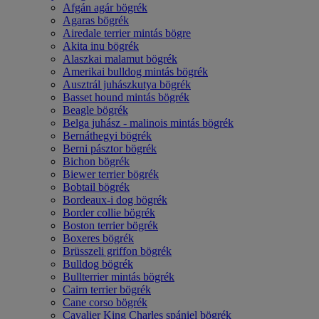
Afgán agár bögrék
Agaras bögrék
Airedale terrier mintás bögre
Akita inu bögrék
Alaszkai malamut bögrék
Amerikai bulldog mintás bögrék
Ausztrál juhászkutya bögrék
Basset hound mintás bögrék
Beagle bögrék
Belga juhász - malinois mintás bögrék
Bernáthegyi bögrék
Berni pásztor bögrék
Bichon bögrék
Biewer terrier bögrék
Bobtail bögrék
Bordeaux-i dog bögrék
Border collie bögrék
Boston terrier bögrék
Boxeres bögrék
Brüsszeli griffon bögrék
Bulldog bögrék
Bullterrier mintás bögrék
Cairn terrier bögrék
Cane corso bögrék
Cavalier King Charles spániel bögrék