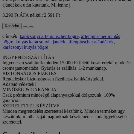
ajándékok után kutatunk. Mi lenne j..
3.290 Ft
ÁFA nélkül: 2.591 Ft
Kosárba
Címkék:
karácsonyi affenpinscher bögre
,
affenpinscher mintás
bögre
,
kutyás karácsonyi ajándék
,
affenpinscher ajándékok
,
karácsonyi kutyás bögre
INGYENES SZÁLLÍTÁS
Ingyenesen szállítunk minden 15 000 Ft feletti kosár értékű rendelést
csomagautomatába. Gyártás és szállítás: 1-2 munkanap.
BIZTONSÁGOS FIZETÉS
Rendeléskor biztonságosan fizethetsz bankkártyáddal.
Adataid védettek!
MINŐSÉG & GARANCIA
Csak prémium minőségű alapanyagokkal dolgozunk. 100%
garancia!
SZERETETTEL KÉSZÍTVE
Minden megrendelést szeretettel készítünk. Minden terméket úgy
készítünk, mintha saját magunknak készítenénk – odafigyeléssel és
szeretettel.