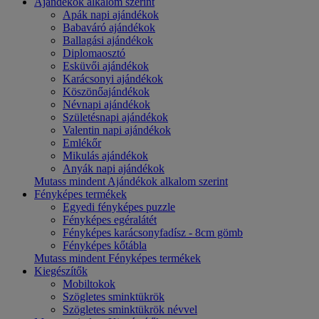
Ajándékok alkalom szerint
Apák napi ajándékok
Babaváró ajándékok
Ballagási ajándékok
Diplomaosztó
Esküvői ajándékok
Karácsonyi ajándékok
Köszönőajándékok
Névnapi ajándékok
Születésnapi ajándékok
Valentin napi ajándékok
Emlékőr
Mikulás ajándékok
Anyák napi ajándékok
Mutass mindent Ajándékok alkalom szerint
Fényképes termékek
Egyedi fényképes puzzle
Fényképes egéralátét
Fényképes karácsonyfadísz - 8cm gömb
Fényképes kőtábla
Mutass mindent Fényképes termékek
Kiegészítők
Mobiltokok
Szögletes sminktükrök
Szögletes sminktükrök névvel