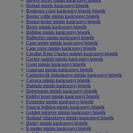
Biewer terrier mintás karácsonyi bögrék
Bobtail mintás karácsonyi bögrék
Bordeaux-i dog karácsonyi bögrék bögrék
Border collie mintás karácsonyi bögrék
Boston terrier mintás karácsonyi bögrék
Boxer mintás karácsonyi bögrék
Bulldog mintás karácsonyi bögrék
Bullterrier mintás karácsonyi bögrék
Cairn terrier mintás karácsonyi bögrék
Cane corso mintás karácsonyi bögrék
Cavalier King Charles spániel karácsonyi bögrék
Cocker spániel mintás karácsonyi bögrék
Corgi mintás karácsonyi bögrék
Csaucsau mintás karácsonyi bögrék
Csehszlovák farkaskutya mintás karácsonyi bögrék
Csivava mintás karácsonyi bögrék
Dalmata mintás karácsonyi bögrék
Dobermann mintás karácsonyi bögrék
Erdélyi kopó mintás karácsonyi bögrék
Foxterrier mintás karácsonyi bögrék
Francia bulldog mintás karácsonyi bögrék
Golden retriever mintás karácsonyi bögrék
Holland juhászkutya mintás karácsonyi bögrék
Husky mintás karácsonyi bögrék
Ír szetter mintás karácsonyi bögrék