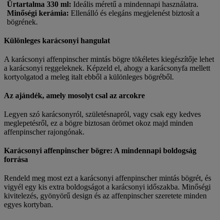
Űrtartalma 330 ml
:
Ideális méretű a mindennapi használatra.
Minőségi kerámia
:
Ellenálló és elegáns megjelenést biztosít a
bögrének.
Különleges karácsonyi hangulat
A karácsonyi affenpinscher mintás bögre tökéletes kiegészítője lehet
a karácsonyi reggeleknek. Képzeld el, ahogy a karácsonyfa mellett
kortyolgatod a meleg italt ebből a különleges bögréből.
Az ajándék, amely mosolyt csal az arcokre
Legyen szó karácsonyról, születésnapról, vagy csak egy kedves
meglepetésről, ez a bögre biztosan örömet okoz majd minden
affenpinscher rajongónak.
Karácsonyi affenpinscher bögre: A mindennapi boldogság
forrása
Rendeld meg most ezt a karácsonyi affenpinscher mintás bögrét, és
vigyél egy kis extra boldogságot a karácsonyi időszakba. Minőségi
kivitelezés, gyönyörű design és az affenpinscher szeretete minden
egyes kortyban.