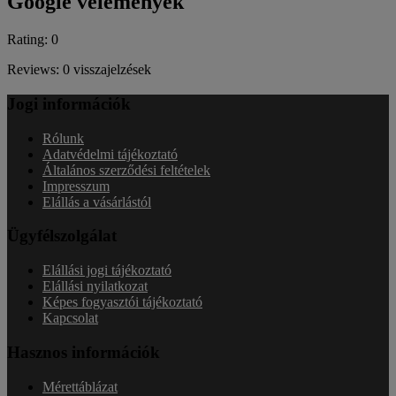
Google vélemények
Rating: 0
Reviews: 0 visszajelzések
Jogi információk
Rólunk
Adatvédelmi tájékoztató
Általános szerződési feltételek
Impresszum
Elállás a vásárlástól
Ügyfélszolgálat
Elállási jogi tájékoztató
Elállási nyilatkozat
Képes fogyasztói tájékoztató
Kapcsolat
Hasznos információk
Mérettáblázat