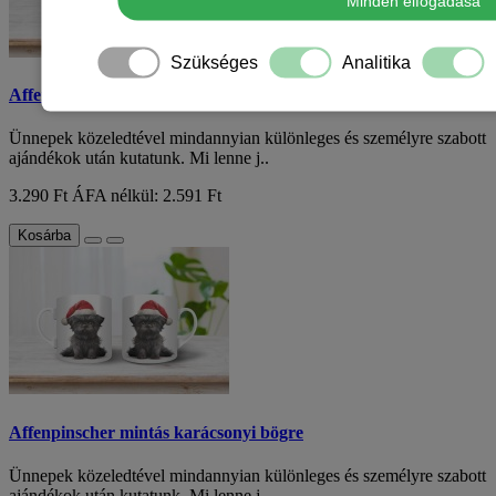
Minden elfogadása
Szükséges
Analitika
Affenpinscher mintás karácsonyi bögre
Ünnepek közeledtével mindannyian különleges és személyre szabott
ajándékok után kutatunk. Mi lenne j..
3.290 Ft
ÁFA nélkül: 2.591 Ft
Kosárba
Affenpinscher mintás karácsonyi bögre
Ünnepek közeledtével mindannyian különleges és személyre szabott
ajándékok után kutatunk. Mi lenne j..