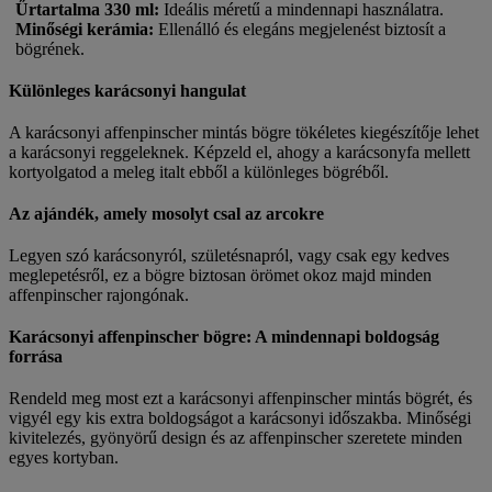
Űrtartalma 330 ml
:
Ideális méretű a mindennapi használatra.
Minőségi kerámia
:
Ellenálló és elegáns megjelenést biztosít a
bögrének.
Különleges karácsonyi hangulat
A karácsonyi affenpinscher mintás bögre tökéletes kiegészítője lehet
a karácsonyi reggeleknek. Képzeld el, ahogy a karácsonyfa mellett
kortyolgatod a meleg italt ebből a különleges bögréből.
Az ajándék, amely mosolyt csal az arcokre
Legyen szó karácsonyról, születésnapról, vagy csak egy kedves
meglepetésről, ez a bögre biztosan örömet okoz majd minden
affenpinscher rajongónak.
Karácsonyi affenpinscher bögre: A mindennapi boldogság
forrása
Rendeld meg most ezt a karácsonyi affenpinscher mintás bögrét, és
vigyél egy kis extra boldogságot a karácsonyi időszakba. Minőségi
kivitelezés, gyönyörű design és az affenpinscher szeretete minden
egyes kortyban.