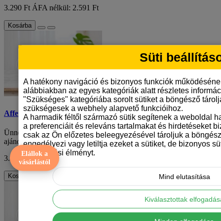
3.290 Ft
ÁFA nélkül: 2.591 Ft
Kosárba
Süti beállítás
A hatékony navigáció és bizonyos funkciók működéséne
alábbiakban az egyes kategóriák alatt részletes informáci
"Szükséges" kategóriába sorolt sütiket a böngésző tárol
szükségesek a webhely alapvető funkcióihoz.
Affenpinscher mintás karácsonyi bögre
A harmadik féltől származó sütik segítenek a weboldal 
a preferenciáit és releváns tartalmakat és hirdetéseket b
Ünnepek közeledtével mindannyian különleges és személyre szabott
csak az Ön előzetes beleegyezésével tároljuk a böngész
ajándékok után kutatunk. Mi lenne j..
engedélyezi vagy letiltja ezeket a sütiket, de bizonyos süt
böngészési élményt.
Elállok a
3.290 Ft
ÁFA nélkül: 2.591 Ft
vásárlástól
Kosárba
Mind elutasítása
Kiválasztottak elfogadá