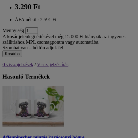
3.290 Ft
ÁFA nélkül: 2.591 Ft
Mennyiség
A kosár jelenlegi értékével még 15 000 Ft hiányzik az ingyenes
szállításhoz MPL csomagpontra vagy automatába.
Szombat van – hétfőn adjuk fel.
Kosárba
0 visszajelzések
/
Visszajelzés írás
Hasonló Termékek
Affenpinscher mintás karácsonyi bögre