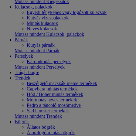
Mutass mindent Kiegészítők
Kulacsok, palackok
Egyedi fényképes vagy logózott kulacsok
Kutyás vizespalackok
Mintás kulacsok
Neves kulacsok
Mutass mindent Kulacsok, palackok
Párnák
Kutyás párnák
Mutass mindent Párnák
Perselyek
Káromkodás perselyek
Mutass mindent Perselyek
Trágár bögre
Trendek
Beszélgető macskák meme termékek
Capybara mintás termékek
Hód / Bober mintás termékek
Mormotás neves termékek
Pedro a táncoló mosómedve
Sad hamster termékek
Mutass mindent Trendek
Bögrék
Állatos bögrék
Álomfogó mintás bögrék