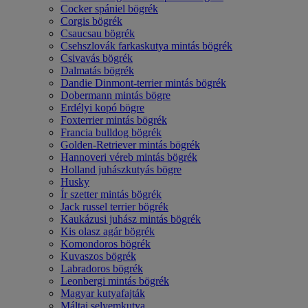
Cocker spániel bögrék
Corgis bögrék
Csaucsau bögrék
Csehszlovák farkaskutya mintás bögrék
Csivavás bögrék
Dalmatás bögrék
Dandie Dinmont-terrier mintás bögrék
Dobermann mintás bögre
Erdélyi kopó bögre
Foxterrier mintás bögrék
Francia bulldog bögrék
Golden-Retriever mintás bögrék
Hannoveri véreb mintás bögrék
Holland juhászkutyás bögre
Husky
Ír szetter mintás bögrék
Jack russel terrier bögrék
Kaukázusi juhász mintás bögrék
Kis olasz agár bögrék
Komondoros bögrék
Kuvaszos bögrék
Labradoros bögrék
Leonbergi mintás bögrék
Magyar kutyafajták
Máltai selyemkutya