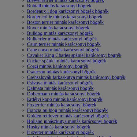
Biewer terrier mintás karácsonyi bögrék
Bobtail mintás karácsonyi bögrék
Bordeaux-i dog karácsonyi bögrék bögrék
Border collie mintás karácsonyi bögrék
Boston terrier mintás karácsonyi bögrék
Boxer mintás karácsonyi bögrék
Bulldog mintás karácsonyi bögrék
Bullterrier mintás karácsonyi bögrék
Cairn terrier mintás karácsonyi bögrék
Cane corso mintás karácsonyi bögrék
Cavalier King Charles spániel karácsonyi bögrék
Cocker spániel mintás karácsonyi bögrék
Corgi mintás karácsonyi bögrék
Csaucsau mintás karácsonyi bögrék
Csehszlovák farkaskutya mintás karácsonyi bögrék
Csivava mintás karácsonyi bögrék
Dalmata mintás karácsonyi bögrék
Dobermann mintás karácsonyi bögrék
Erdélyi kopó mintás karácsonyi bögrék
Foxterrier mintás karácsonyi bögrék
Francia bulldog mintás karácsonyi bögrék
Golden retriever mintás karácsonyi bögrék
Holland juhászkutya mintás karácsonyi bögrék
Husky mintás karácsonyi bögrék
Ír szetter mintás karácsonyi bögrék