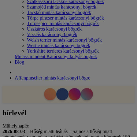
Szálkásszőrű tacskós karácsonyi bögrék
Szamojéd mintás karácsonyi bögrék
Tacskó mintás karácsonyi bögrék
Törpe pincser mintás karácsonyi bögrék
Törpespicc mintás karácsonyi bögrék
Uszkáros karácsonyi bögrék
Vizslás karácsonyi bögrék
Welsh terrier mintás karácsonyi bögrék
Westie mintás karácsonyi bögrék
Yorkshire terrieres karácsonyi bögrék
Mutass mindent Karácsonyi kutyás bögrék
Blog
Affenpinscher mintás karácsonyi bögre
hírlevél
Műhelynapló:
2026-08-03
– Hőség miatti leállás – Sajnos a hőség miatt
kénytelenek vagyunk a gyártást szüneteltetni, mert a hőprések 180