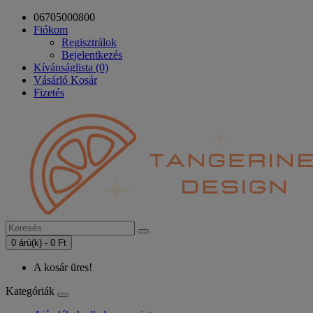
06705000800
Fiókom
Regisztrálok
Bejelentkezés
Kívánságlista (0)
Vásárló Kosár
Fizetés
0 árú(k) - 0 Ft
A kosár üres!
Kategóriák