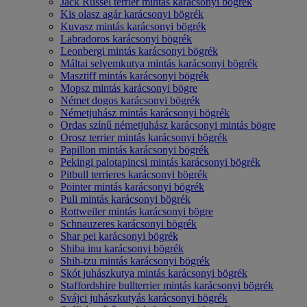
Jack Russel terrier mintás karácsonyi bögrék
Kis olasz agár karácsonyi bögrék
Kuvasz mintás karácsonyi bögrék
Labradoros karácsonyi bögrék
Leonbergi mintás karácsonyi bögrék
Máltai selyemkutya mintás karácsonyi bögrék
Masztiff mintás karácsonyi bögrék
Mopsz mintás karácsonyi bögre
Német dogos karácsonyi bögrék
Németjuhász mintás karácsonyi bögrék
Ordas színű németjuhász karácsonyi mintás bögre
Orosz terrier mintás karácsonyi bögrék
Papillon mintás karácsonyi bögrék
Pekingi palotapincsi mintás karácsonyi bögrék
Pitbull terrieres karácsonyi bögrék
Pointer mintás karácsonyi bögrék
Puli mintás karácsonyi bögrék
Rottweiler mintás karácsonyi bögre
Schnauzeres karácsonyi bögrék
Shar pei karácsonyi bögrék
Shiba inu karácsonyi bögrék
Shih-tzu mintás karácsonyi bögrék
Skót juhászkutya mintás karácsonyi bögrék
Staffordshire bullterrier mintás karácsonyi bögrék
Svájci juhászkutyás karácsonyi bögrék