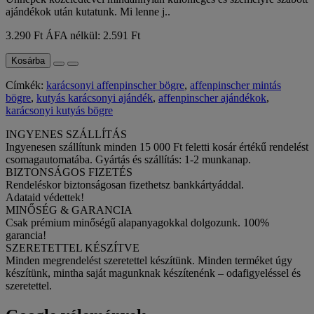
ajándékok után kutatunk. Mi lenne j..
3.290 Ft
ÁFA nélkül: 2.591 Ft
Kosárba
Címkék:
karácsonyi affenpinscher bögre
,
affenpinscher mintás
bögre
,
kutyás karácsonyi ajándék
,
affenpinscher ajándékok
,
karácsonyi kutyás bögre
INGYENES SZÁLLÍTÁS
Ingyenesen szállítunk minden 15 000 Ft feletti kosár értékű rendelést
csomagautomatába. Gyártás és szállítás: 1-2 munkanap.
BIZTONSÁGOS FIZETÉS
Rendeléskor biztonságosan fizethetsz bankkártyáddal.
Adataid védettek!
MINŐSÉG & GARANCIA
Csak prémium minőségű alapanyagokkal dolgozunk. 100%
garancia!
SZERETETTEL KÉSZÍTVE
Minden megrendelést szeretettel készítünk. Minden terméket úgy
készítünk, mintha saját magunknak készítenénk – odafigyeléssel és
szeretettel.