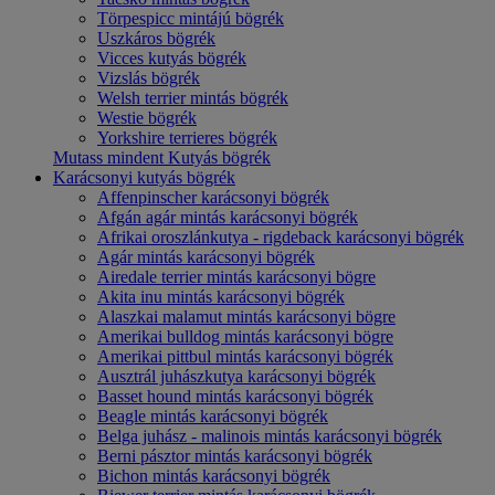
Törpespicc mintájú bögrék
Uszkáros bögrék
Vicces kutyás bögrék
Vizslás bögrék
Welsh terrier mintás bögrék
Westie bögrék
Yorkshire terrieres bögrék
Mutass mindent Kutyás bögrék
Karácsonyi kutyás bögrék
Affenpinscher karácsonyi bögrék
Afgán agár mintás karácsonyi bögrék
Afrikai oroszlánkutya - rigdeback karácsonyi bögrék
Agár mintás karácsonyi bögrék
Airedale terrier mintás karácsonyi bögre
Akita inu mintás karácsonyi bögrék
Alaszkai malamut mintás karácsonyi bögre
Amerikai bulldog mintás karácsonyi bögre
Amerikai pittbul mintás karácsonyi bögrék
Ausztrál juhászkutya karácsonyi bögrék
Basset hound mintás karácsonyi bögrék
Beagle mintás karácsonyi bögrék
Belga juhász - malinois mintás karácsonyi bögrék
Berni pásztor mintás karácsonyi bögrék
Bichon mintás karácsonyi bögrék