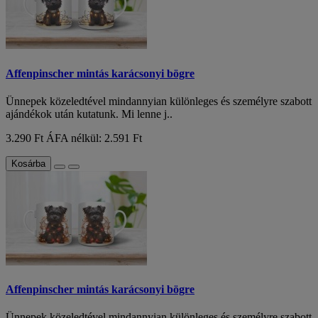
Affenpinscher mintás karácsonyi bögre
Ünnepek közeledtével mindannyian különleges és személyre szabott
ajándékok után kutatunk. Mi lenne j..
3.290 Ft
ÁFA nélkül: 2.591 Ft
Kosárba
Affenpinscher mintás karácsonyi bögre
Ünnepek közeledtével mindannyian különleges és személyre szabott