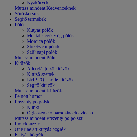
Nyakörvek
Mutass mindent Kedvenceknek
Söröskorsók
Segítő termékek
Póló
Kutyás pólók
Mentális egészség pólók
Morcica pólók
Streetwear pólók
Szülinapi pólók
Mutass mindent Póló
Kitűzők
Allergiát jelző kitűzők
Kitűző szettek
LMBTQ+ pride kitűzők
Segítő kitűzők
Mutass mindent Kitűzők
Felnőtt humor
Prezenty po polsku
Kubki
Ogłoszenie o narodzinach dziecka
Mutass mindent Prezenty po polsku
Emlékpuzzle
One line art kutyás bögrék
Kutyás bögrék