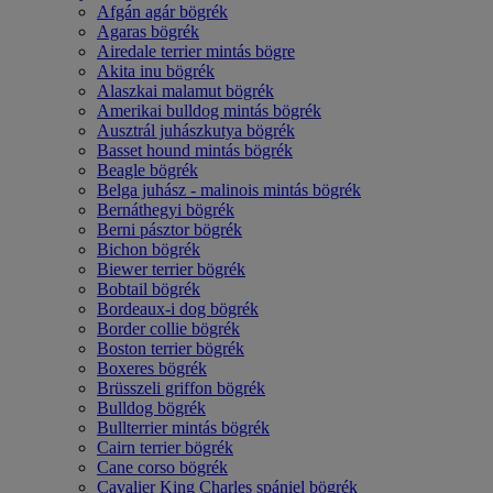
Afgán agár bögrék
Agaras bögrék
Airedale terrier mintás bögre
Akita inu bögrék
Alaszkai malamut bögrék
Amerikai bulldog mintás bögrék
Ausztrál juhászkutya bögrék
Basset hound mintás bögrék
Beagle bögrék
Belga juhász - malinois mintás bögrék
Bernáthegyi bögrék
Berni pásztor bögrék
Bichon bögrék
Biewer terrier bögrék
Bobtail bögrék
Bordeaux-i dog bögrék
Border collie bögrék
Boston terrier bögrék
Boxeres bögrék
Brüsszeli griffon bögrék
Bulldog bögrék
Bullterrier mintás bögrék
Cairn terrier bögrék
Cane corso bögrék
Cavalier King Charles spániel bögrék