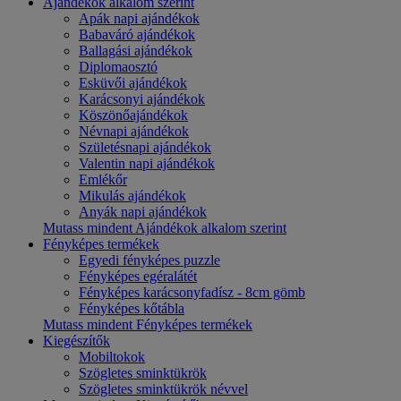
Ajándékok alkalom szerint
Apák napi ajándékok
Babaváró ajándékok
Ballagási ajándékok
Diplomaosztó
Esküvői ajándékok
Karácsonyi ajándékok
Köszönőajándékok
Névnapi ajándékok
Születésnapi ajándékok
Valentin napi ajándékok
Emlékőr
Mikulás ajándékok
Anyák napi ajándékok
Mutass mindent Ajándékok alkalom szerint
Fényképes termékek
Egyedi fényképes puzzle
Fényképes egéralátét
Fényképes karácsonyfadísz - 8cm gömb
Fényképes kőtábla
Mutass mindent Fényképes termékek
Kiegészítők
Mobiltokok
Szögletes sminktükrök
Szögletes sminktükrök névvel