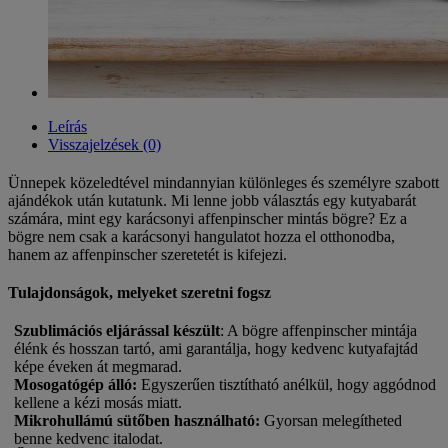
Leírás
Visszajelzések (0)
Ünnepek közeledtével mindannyian különleges és személyre szabott
ajándékok után kutatunk. Mi lenne jobb választás egy kutyabarát
számára, mint egy karácsonyi affenpinscher mintás bögre? Ez a
bögre nem csak a karácsonyi hangulatot hozza el otthonodba,
hanem az affenpinscher szeretetét is kifejezi.
Tulajdonságok, melyeket szeretni fogsz
Szublimációs eljárással készült
: A bögre affenpinscher mintája
élénk és hosszan tartó, ami garantálja, hogy kedvenc kutyafajtád
képe éveken át megmarad.
Mosogatógép álló
:
Egyszerűen tisztítható anélkül, hogy aggódnod
kellene a kézi mosás miatt.
Mikrohullámú sütőben használható
:
Gyorsan melegítheted
benne kedvenc italodat.