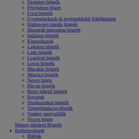
Designer bögrék
Fényképes bögre
Focis bögrék
Gyermekeknek és gyermeklelkű felnőtteknek
Halloween mintás bögrék
Illusztrált panoráma bögrék
Indiános bögrék
Klasszikusok
Lajháros bögrék
Latte bögrék
Logózott bögrék
Lovas bögrék
Macskás bögrék
Morcica bögrék
Neves bögre
Pin-up bögrék
Retro jellegű bögrék
Rovarok
Szarkasztikus bögrék
Tengerimalacos bögrék
Vagány nagyszülők
Vicces bögre
Mutass mindent Bögrék
Kedvenceknek
Biléták