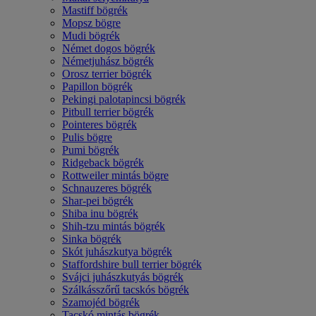
Mastiff bögrék
Mopsz bögre
Mudi bögrék
Német dogos bögrék
Németjuhász bögrék
Orosz terrier bögrék
Papillon bögrék
Pekingi palotapincsi bögrék
Pitbull terrier bögrék
Pointeres bögrék
Pulis bögre
Pumi bögrék
Ridgeback bögrék
Rottweiler mintás bögre
Schnauzeres bögrék
Shar-pei bögrék
Shiba inu bögrék
Shih-tzu mintás bögrék
Sinka bögrék
Skót juhászkutya bögrék
Staffordshire bull terrier bögrék
Svájci juhászkutyás bögrék
Szálkásszőrű tacskós bögrék
Szamojéd bögrék
Tacskó mintás bögrék