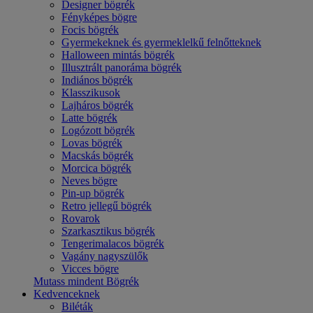
Designer bögrék
Fényképes bögre
Focis bögrék
Gyermekeknek és gyermeklelkű felnőtteknek
Halloween mintás bögrék
Illusztrált panoráma bögrék
Indiános bögrék
Klasszikusok
Lajháros bögrék
Latte bögrék
Logózott bögrék
Lovas bögrék
Macskás bögrék
Morcica bögrék
Neves bögre
Pin-up bögrék
Retro jellegű bögrék
Rovarok
Szarkasztikus bögrék
Tengerimalacos bögrék
Vagány nagyszülők
Vicces bögre
Mutass mindent Bögrék
Kedvenceknek
Biléták