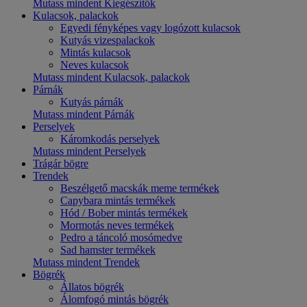
Mutass mindent Kiegészítők
Kulacsok, palackok
Egyedi fényképes vagy logózott kulacsok
Kutyás vizespalackok
Mintás kulacsok
Neves kulacsok
Mutass mindent Kulacsok, palackok
Párnák
Kutyás párnák
Mutass mindent Párnák
Perselyek
Káromkodás perselyek
Mutass mindent Perselyek
Trágár bögre
Trendek
Beszélgető macskák meme termékek
Capybara mintás termékek
Hód / Bober mintás termékek
Mormotás neves termékek
Pedro a táncoló mosómedve
Sad hamster termékek
Mutass mindent Trendek
Bögrék
Állatos bögrék
Álomfogó mintás bögrék