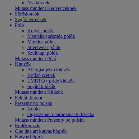
Nyakörvek
Mutass mindent Kedvenceknek
Söröskorsók
Segítő termékek
Póló
Kutyás pólók
Mentális egészség pólók
Morcica pólók
Streetwear pólók
Szülinapi pólók
Mutass mindent Póló
Kitűzők
Allergiát jelző kitűzők
Kitűző szettek
LMBTQ+ pride kitűzők
Segítő kitűzők
Mutass mindent Kitűzők
Felnőtt humor
Prezenty po polsku
Kubki
Ogłoszenie o narodzinach dziecka
Mutass mindent Prezenty po polsku
Emlékpuzzle
One line art kutyás bögrék
Kutyás bögrék