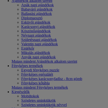
Ajándékok alkalom szerint
Apák napi ajándékok
Babaváró ajándékok
Ballagási ajándékok
Diplomaosztó
Esküvői ajándékok
Karácsonyi ajándékok
Köszönőajándékok
Névnapi ajándékok
Születésnapi ajándékok
Valentin napi ajándékok
Emlékőr
Mikulás ajándékok
Anyák napi ajándékok
Mutass mindent Ajándékok alkalom szerint
Fényképes termékek
Egyedi fényképes puzzle
Fényképes egéralátét
Fényképes karácsonyfadísz - 8cm gömb
Fényképes kőtábla
Mutass mindent Fényképes termékek
Kiegészítők
Mobiltokok
Szögletes sminktükrök
Szögletes sminktükrök névvel