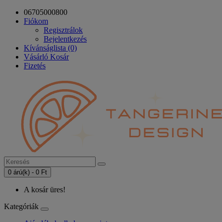
06705000800
Fiókom
Regisztrálok
Bejelentkezés
Kívánságlista (0)
Vásárló Kosár
Fizetés
0 árú(k) - 0 Ft
A kosár üres!
Kategóriák