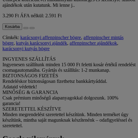
ajándékok után kutatunk. Mi lenne j..
3.290 Ft
ÁFA nélkül: 2.591 Ft
Kosárba
Címkék:
karácsonyi affenpinscher bögre
,
affenpinscher mintás
bögre
,
kutyás karácsonyi ajándék
,
affenpinscher ajándékok
,
karácsonyi kutyás bögre
INGYENES SZÁLLÍTÁS
Ingyenesen szállítunk minden 15 000 Ft feletti kosár értékű rendelést
csomagautomatába. Gyártás és szállítás: 1-2 munkanap.
BIZTONSÁGOS FIZETÉS
Rendeléskor biztonságosan fizethetsz bankkártyáddal.
Adataid védettek!
MINŐSÉG & GARANCIA
Csak prémium minőségű alapanyagokkal dolgozunk. 100%
garancia!
SZERETETTEL KÉSZÍTVE
Minden megrendelést szeretettel készítünk. Minden terméket úgy
készítünk, mintha saját magunknak készítenénk – odafigyeléssel és
szeretettel.