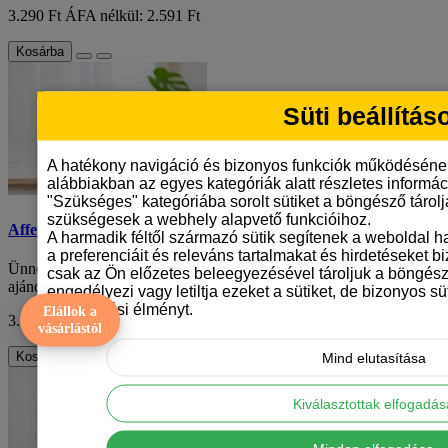
3.290 Ft
ÁFA nélkül: 2.591 Ft
Kosárba
Süti beállítás
A hatékony navigáció és bizonyos funkciók működéséne
alábbiakban az egyes kategóriák alatt részletes informáci
"Szükséges" kategóriába sorolt sütiket a böngésző tárol
szükségesek a webhely alapvető funkcióihoz.
Affenpinscher mintás karácsonyi bögre
A harmadik féltől származó sütik segítenek a weboldal 
a preferenciáit és releváns tartalmakat és hirdetéseket b
Ünnepek közeledtével mindannyian különleges és személyre szabott
csak az Ön előzetes beleegyezésével tároljuk a böngész
ajándékok után kutatunk. Mi lenne j..
engedélyezi vagy letiltja ezeket a sütiket, de bizonyos süt
böngészési élményt.
Elállok a
3.290 Ft
ÁFA nélkül: 2.591 Ft
vásárlástól
Kosárba
Mind elutasítása
Kiválasztottak elfogadá