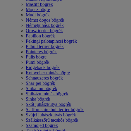
Mastiff bögrék
Mopsz bögre
Mudi bögrék
Német dogos bögrék
Németjuhász bögrék
Orosz terrier bögrék
Papillon bögrék
Pekingi palotapincsi bögrék
Pitbull terrier bögrék
Pointeres bögrék
Pulis bögre
Pumi bögrék
Ridgeback bögrék
Rottweiler mintás bögre
Schnauzeres bögrék
Shar-pei bögrék
Shiba inu bögrék
Shih-tzu mintás bögrék
Sinka bögrék
Skót juhászkutya bögrék
Staffordshire bull terrier bögrék
Svájci juhászkutyás bögrék
Szálkásszőrű tacskós bögrék
Szamojéd bögrék
Tacskó mintás bögrék