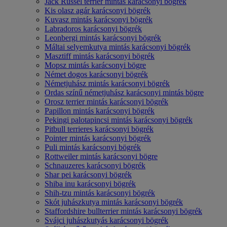
Jack Russel terrier mintás karácsonyi bögrék
Kis olasz agár karácsonyi bögrék
Kuvasz mintás karácsonyi bögrék
Labradoros karácsonyi bögrék
Leonbergi mintás karácsonyi bögrék
Máltai selyemkutya mintás karácsonyi bögrék
Masztiff mintás karácsonyi bögrék
Mopsz mintás karácsonyi bögre
Német dogos karácsonyi bögrék
Németjuhász mintás karácsonyi bögrék
Ordas színű németjuhász karácsonyi mintás bögre
Orosz terrier mintás karácsonyi bögrék
Papillon mintás karácsonyi bögrék
Pekingi palotapincsi mintás karácsonyi bögrék
Pitbull terrieres karácsonyi bögrék
Pointer mintás karácsonyi bögrék
Puli mintás karácsonyi bögrék
Rottweiler mintás karácsonyi bögre
Schnauzeres karácsonyi bögrék
Shar pei karácsonyi bögrék
Shiba inu karácsonyi bögrék
Shih-tzu mintás karácsonyi bögrék
Skót juhászkutya mintás karácsonyi bögrék
Staffordshire bullterrier mintás karácsonyi bögrék
Svájci juhászkutyás karácsonyi bögrék