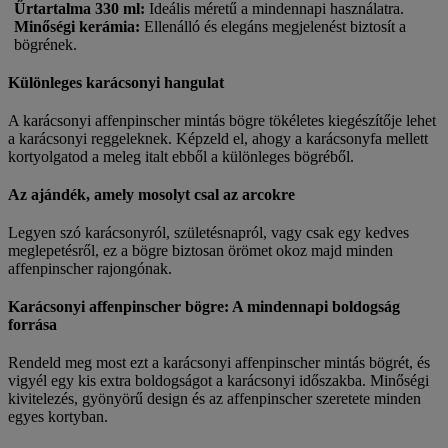
Űrtartalma 330 ml
:
Ideális méretű a mindennapi használatra.
Minőségi kerámia
:
Ellenálló és elegáns megjelenést biztosít a
bögrének.
Különleges karácsonyi hangulat
A karácsonyi affenpinscher mintás bögre tökéletes kiegészítője lehet
a karácsonyi reggeleknek. Képzeld el, ahogy a karácsonyfa mellett
kortyolgatod a meleg italt ebből a különleges bögréből.
Az ajándék, amely mosolyt csal az arcokre
Legyen szó karácsonyról, születésnapról, vagy csak egy kedves
meglepetésről, ez a bögre biztosan örömet okoz majd minden
affenpinscher rajongónak.
Karácsonyi affenpinscher bögre: A mindennapi boldogság
forrása
Rendeld meg most ezt a karácsonyi affenpinscher mintás bögrét, és
vigyél egy kis extra boldogságot a karácsonyi időszakba. Minőségi
kivitelezés, gyönyörű design és az affenpinscher szeretete minden
egyes kortyban.