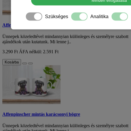
Minden elfogadása
Szükséges
Analitika
Affenpinscher mintás karácsonyi bögre
Ünnepek közeledtével mindannyian különleges és személyre szabott
ajándékok után kutatunk. Mi lenne j..
3.290 Ft
ÁFA nélkül: 2.591 Ft
Kosárba
Affenpinscher mintás karácsonyi bögre
Ünnepek közeledtével mindannyian különleges és személyre szabott
ajándékok után kutatunk. Mi lenne j..