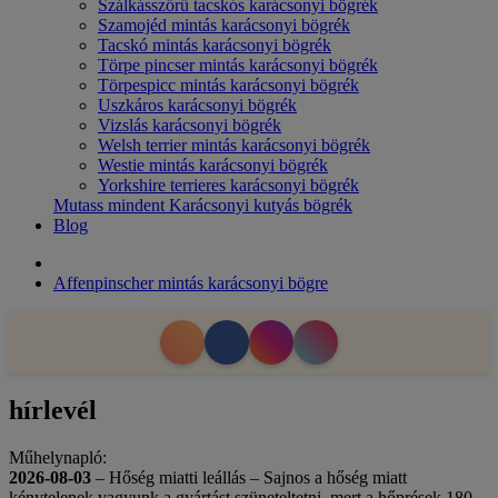
Szálkásszőrű tacskós karácsonyi bögrék
Szamojéd mintás karácsonyi bögrék
Tacskó mintás karácsonyi bögrék
Törpe pincser mintás karácsonyi bögrék
Törpespicc mintás karácsonyi bögrék
Uszkáros karácsonyi bögrék
Vizslás karácsonyi bögrék
Welsh terrier mintás karácsonyi bögrék
Westie mintás karácsonyi bögrék
Yorkshire terrieres karácsonyi bögrék
Mutass mindent Karácsonyi kutyás bögrék
Blog
Affenpinscher mintás karácsonyi bögre
hírlevél
Műhelynapló:
2026-08-03
– Hőség miatti leállás – Sajnos a hőség miatt
kénytelenek vagyunk a gyártást szüneteltetni, mert a hőprések 180