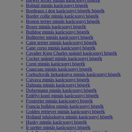
Biewer terrier mintás karácsonyi bögrék
Bobtail mintás karácsonyi bögrék
Bordeaux-i dog karácsonyi bögrék bögrék
Border collie mintás karácsonyi bögrék
Boston terrier mintás karácsonyi bögrék
Boxer mintás karácsonyi bögrék
Bulldog mintás karácsonyi bögrék
Bullterrier mintás karácsonyi bögrék
Cairn terrier mintás karácsonyi bögrék
Cane corso mintás karácsonyi bögrék
Cavalier King Charles spániel karácsonyi bögrék
Cocker spániel mintás karácsonyi bögrék
Corgi mintás karácsonyi bögrék
Csaucsau mintás karácsonyi bögrék
Csehszlovák farkaskutya mintás karácsonyi bögrék
Csivava mintás karácsonyi bögrék
Dalmata mintás karácsonyi bögrék
Dobermann mintás karácsonyi bögrék
Erdélyi kopó mintás karácsonyi bögrék
Foxterrier mintás karácsonyi bögrék
Francia bulldog mintás karácsonyi bögrék
Golden retriever mintás karácsonyi bögrék
Holland juhászkutya mintás karácsonyi bögrék
Husky mintás karácsonyi bögrék
Ír szetter mintás karácsonyi bögrék