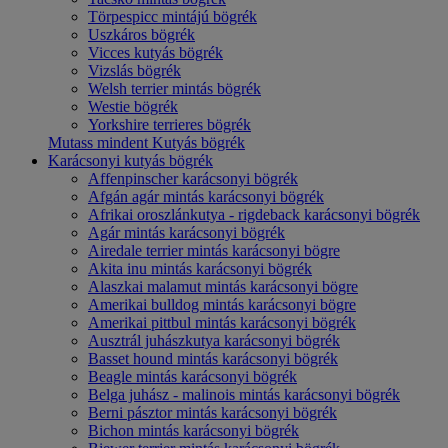
Törpespicc mintájú bögrék
Uszkáros bögrék
Vicces kutyás bögrék
Vizslás bögrék
Welsh terrier mintás bögrék
Westie bögrék
Yorkshire terrieres bögrék
Mutass mindent Kutyás bögrék
Karácsonyi kutyás bögrék
Affenpinscher karácsonyi bögrék
Afgán agár mintás karácsonyi bögrék
Afrikai oroszlánkutya - rigdeback karácsonyi bögrék
Agár mintás karácsonyi bögrék
Airedale terrier mintás karácsonyi bögre
Akita inu mintás karácsonyi bögrék
Alaszkai malamut mintás karácsonyi bögre
Amerikai bulldog mintás karácsonyi bögre
Amerikai pittbul mintás karácsonyi bögrék
Ausztrál juhászkutya karácsonyi bögrék
Basset hound mintás karácsonyi bögrék
Beagle mintás karácsonyi bögrék
Belga juhász - malinois mintás karácsonyi bögrék
Berni pásztor mintás karácsonyi bögrék
Bichon mintás karácsonyi bögrék