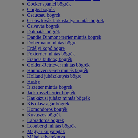
Cocker spániel bögrék
Corgis bögrék
Csaucsau bögrék
Csehszlovák farkaskutya mintás bögrék
Csivavás bögrék
Dalmatás bögrék
Dandie Dinmont-terrier mintás bögrék
Dobermann mintás bögre
Erdélyi kopó bögre
Foxterrier mintás bögrék
Francia bulldog bögrék
Golden-Retriever mintás bögrék
Hannoveri véreb mintás bögrék
Holland juhászkutyás bögre
Husky
Ír szetter mintás bögrék
Jack russel terrier bögrék
Kaukázusi juhász mintás bögrék
Kis olasz agár bögrék
Komondoros bögrék
Kuvaszos bögrék
Labradoros bögrék
Leonbergi mintás bögrék
Magyar kutyafajták
Máltai selyemkutya