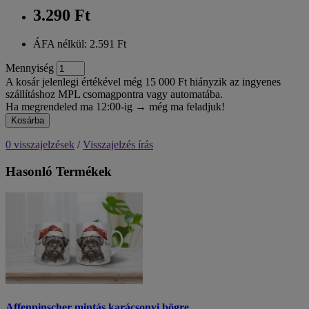
3.290 Ft
ÁFA nélkül: 2.591 Ft
Mennyiség
A kosár jelenlegi értékével még 15 000 Ft hiányzik az ingyenes
szállításhoz MPL csomagpontra vagy automatába.
Ha megrendeled ma 12:00-ig → még ma feladjuk!
Kosárba
0 visszajelzések
/
Visszajelzés írás
Hasonló Termékek
Affenpinscher mintás karácsonyi bögre