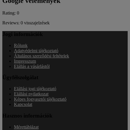
Google vélemények
Rating: 0
Reviews: 0 visszajelzések
Jogi információk
Rólunk
Adatvédelmi tájékoztató
Általános szerződési feltételek
Impresszum
Elállás a vásárlástól
Ügyfélszolgálat
Elállási jogi tájékoztató
Elállási nyilatkozat
Képes fogyasztói tájékoztató
Kapcsolat
Hasznos információk
Mérettáblázat