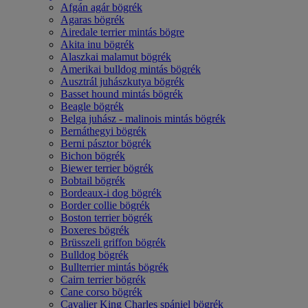
Afgán agár bögrék
Agaras bögrék
Airedale terrier mintás bögre
Akita inu bögrék
Alaszkai malamut bögrék
Amerikai bulldog mintás bögrék
Ausztrál juhászkutya bögrék
Basset hound mintás bögrék
Beagle bögrék
Belga juhász - malinois mintás bögrék
Bernáthegyi bögrék
Berni pásztor bögrék
Bichon bögrék
Biewer terrier bögrék
Bobtail bögrék
Bordeaux-i dog bögrék
Border collie bögrék
Boston terrier bögrék
Boxeres bögrék
Brüsszeli griffon bögrék
Bulldog bögrék
Bullterrier mintás bögrék
Cairn terrier bögrék
Cane corso bögrék
Cavalier King Charles spániel bögrék