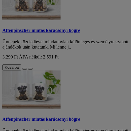
Affenpinscher mintás karácsonyi bögre
Ünnepek közeledtével mindannyian különleges és személyre szabott
ajándékok után kutatunk. Mi lenne j..
3.290 Ft
ÁFA nélkül: 2.591 Ft
Kosárba
Affenpinscher mintás karácsonyi bögre
Ünnepek közeledtével mindannyian különleges és személyre szabott