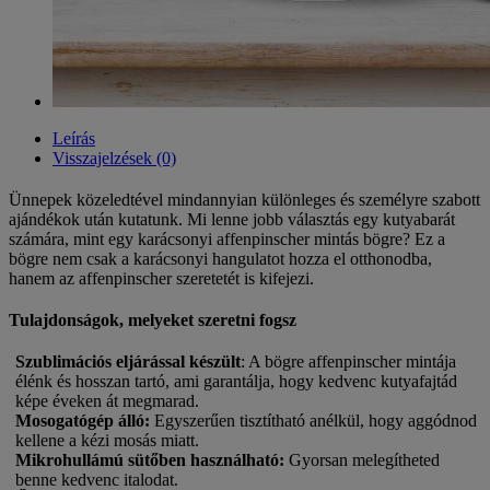
Leírás
Visszajelzések (0)
Ünnepek közeledtével mindannyian különleges és személyre szabott
ajándékok után kutatunk. Mi lenne jobb választás egy kutyabarát
számára, mint egy karácsonyi affenpinscher mintás bögre? Ez a
bögre nem csak a karácsonyi hangulatot hozza el otthonodba,
hanem az affenpinscher szeretetét is kifejezi.
Tulajdonságok, melyeket szeretni fogsz
Szublimációs eljárással készült
: A bögre affenpinscher mintája
élénk és hosszan tartó, ami garantálja, hogy kedvenc kutyafajtád
képe éveken át megmarad.
Mosogatógép álló
:
Egyszerűen tisztítható anélkül, hogy aggódnod
kellene a kézi mosás miatt.
Mikrohullámú sütőben használható
:
Gyorsan melegítheted
benne kedvenc italodat.