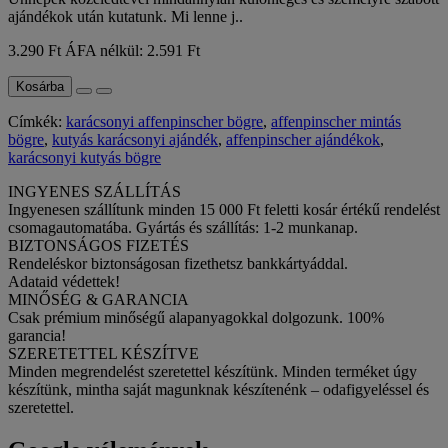
ajándékok után kutatunk. Mi lenne j..
3.290 Ft
ÁFA nélkül: 2.591 Ft
Kosárba
Címkék:
karácsonyi affenpinscher bögre
,
affenpinscher mintás
bögre
,
kutyás karácsonyi ajándék
,
affenpinscher ajándékok
,
karácsonyi kutyás bögre
INGYENES SZÁLLÍTÁS
Ingyenesen szállítunk minden 15 000 Ft feletti kosár értékű rendelést
csomagautomatába. Gyártás és szállítás: 1-2 munkanap.
BIZTONSÁGOS FIZETÉS
Rendeléskor biztonságosan fizethetsz bankkártyáddal.
Adataid védettek!
MINŐSÉG & GARANCIA
Csak prémium minőségű alapanyagokkal dolgozunk. 100%
garancia!
SZERETETTEL KÉSZÍTVE
Minden megrendelést szeretettel készítünk. Minden terméket úgy
készítünk, mintha saját magunknak készítenénk – odafigyeléssel és
szeretettel.