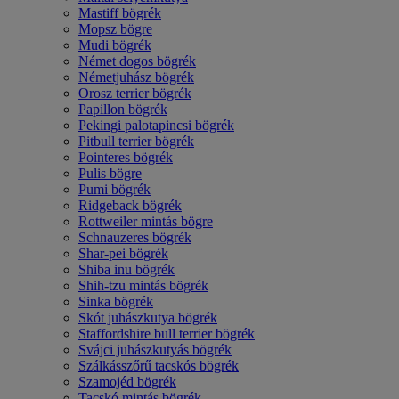
Mastiff bögrék
Mopsz bögre
Mudi bögrék
Német dogos bögrék
Németjuhász bögrék
Orosz terrier bögrék
Papillon bögrék
Pekingi palotapincsi bögrék
Pitbull terrier bögrék
Pointeres bögrék
Pulis bögre
Pumi bögrék
Ridgeback bögrék
Rottweiler mintás bögre
Schnauzeres bögrék
Shar-pei bögrék
Shiba inu bögrék
Shih-tzu mintás bögrék
Sinka bögrék
Skót juhászkutya bögrék
Staffordshire bull terrier bögrék
Svájci juhászkutyás bögrék
Szálkásszőrű tacskós bögrék
Szamojéd bögrék
Tacskó mintás bögrék