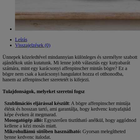
Leírás
Visszajelzések (0)
Ünnepek közeledtével mindannyian különleges és személyre szabott
ajándékok után kutatunk. Mi lenne jobb választás egy kutyabarát
számára, mint egy karácsonyi affenpinscher mintás bögre? Ez a
bögre nem csak a karácsonyi hangulatot hozza el otthonodba,
hanem az affenpinscher szeretetét is kifejezi.
Tulajdonságok, melyeket szeretni fogsz
Szublimációs eljárással készült
: A bögre affenpinscher mintája
élénk és hosszan tartó, ami garantálja, hogy kedvenc kutyafajtád
képe éveken át megmarad.
Mosogatógép álló
:
Egyszerűen tisztítható anélkül, hogy aggódnod
kellene a kézi mosás miatt.
Mikrohullámú sütőben használható
:
Gyorsan melegítheted
benne kedvenc italodat.