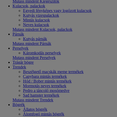
Mutass mindent Kiegészítők
Kulacsok, palackok
Egyedi fényképes vagy logózott kulacsok
Kutyás vizespalackok
Mintás kulacsok
Neves kulacsok
Mutass mindent Kulacsok, palackok
Párnák
Kutyás párnák
Mutass mindent Párnák
Perselyek
Káromkodás perselyek
Mutass mindent Perselyek
Trágár bögre
Trendek
Beszélgető macskák meme termékek
Capybara mintás termékek
Hód / Bober mintás termékek
Mormotás neves termékek
Pedro a táncoló mosómedve
Sad hamster termékek
Mutass mindent Trendek
Bögrék
Állatos bögrék
Álomfogó mintás bögrék