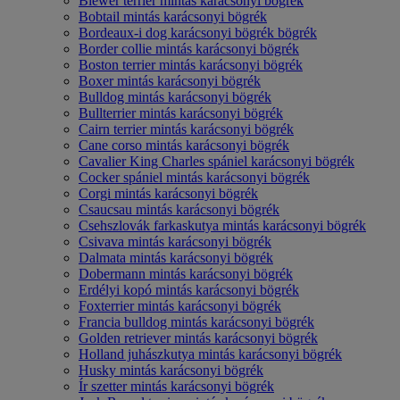
Biewer terrier mintás karácsonyi bögrék
Bobtail mintás karácsonyi bögrék
Bordeaux-i dog karácsonyi bögrék bögrék
Border collie mintás karácsonyi bögrék
Boston terrier mintás karácsonyi bögrék
Boxer mintás karácsonyi bögrék
Bulldog mintás karácsonyi bögrék
Bullterrier mintás karácsonyi bögrék
Cairn terrier mintás karácsonyi bögrék
Cane corso mintás karácsonyi bögrék
Cavalier King Charles spániel karácsonyi bögrék
Cocker spániel mintás karácsonyi bögrék
Corgi mintás karácsonyi bögrék
Csaucsau mintás karácsonyi bögrék
Csehszlovák farkaskutya mintás karácsonyi bögrék
Csivava mintás karácsonyi bögrék
Dalmata mintás karácsonyi bögrék
Dobermann mintás karácsonyi bögrék
Erdélyi kopó mintás karácsonyi bögrék
Foxterrier mintás karácsonyi bögrék
Francia bulldog mintás karácsonyi bögrék
Golden retriever mintás karácsonyi bögrék
Holland juhászkutya mintás karácsonyi bögrék
Husky mintás karácsonyi bögrék
Ír szetter mintás karácsonyi bögrék