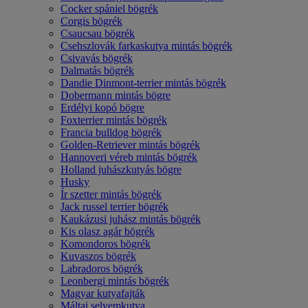
Cocker spániel bögrék
Corgis bögrék
Csaucsau bögrék
Csehszlovák farkaskutya mintás bögrék
Csivavás bögrék
Dalmatás bögrék
Dandie Dinmont-terrier mintás bögrék
Dobermann mintás bögre
Erdélyi kopó bögre
Foxterrier mintás bögrék
Francia bulldog bögrék
Golden-Retriever mintás bögrék
Hannoveri véreb mintás bögrék
Holland juhászkutyás bögre
Husky
Ír szetter mintás bögrék
Jack russel terrier bögrék
Kaukázusi juhász mintás bögrék
Kis olasz agár bögrék
Komondoros bögrék
Kuvaszos bögrék
Labradoros bögrék
Leonbergi mintás bögrék
Magyar kutyafajták
Máltai selyemkutya