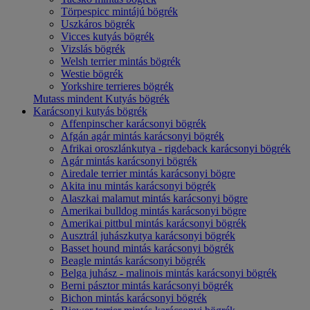
Törpespicc mintájú bögrék
Uszkáros bögrék
Vicces kutyás bögrék
Vizslás bögrék
Welsh terrier mintás bögrék
Westie bögrék
Yorkshire terrieres bögrék
Mutass mindent Kutyás bögrék
Karácsonyi kutyás bögrék
Affenpinscher karácsonyi bögrék
Afgán agár mintás karácsonyi bögrék
Afrikai oroszlánkutya - rigdeback karácsonyi bögrék
Agár mintás karácsonyi bögrék
Airedale terrier mintás karácsonyi bögre
Akita inu mintás karácsonyi bögrék
Alaszkai malamut mintás karácsonyi bögre
Amerikai bulldog mintás karácsonyi bögre
Amerikai pittbul mintás karácsonyi bögrék
Ausztrál juhászkutya karácsonyi bögrék
Basset hound mintás karácsonyi bögrék
Beagle mintás karácsonyi bögrék
Belga juhász - malinois mintás karácsonyi bögrék
Berni pásztor mintás karácsonyi bögrék
Bichon mintás karácsonyi bögrék