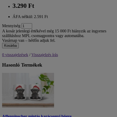
3.290 Ft
ÁFA nélkül: 2.591 Ft
Mennyiség
A kosár jelenlegi értékével még 15 000 Ft hiányzik az ingyenes
szállításhoz MPL csomagpontra vagy automatába.
Vasárnap van – hétfőn adjuk fel.
Kosárba
0 visszajelzések
/
Visszajelzés írás
Hasonló Termékek
Affenpinscher mintás karácsonyi bögre