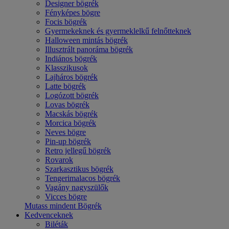
Designer bögrék
Fényképes bögre
Focis bögrék
Gyermekeknek és gyermeklelkű felnőtteknek
Halloween mintás bögrék
Illusztrált panoráma bögrék
Indiános bögrék
Klasszikusok
Lajháros bögrék
Latte bögrék
Logózott bögrék
Lovas bögrék
Macskás bögrék
Morcica bögrék
Neves bögre
Pin-up bögrék
Retro jellegű bögrék
Rovarok
Szarkasztikus bögrék
Tengerimalacos bögrék
Vagány nagyszülők
Vicces bögre
Mutass mindent Bögrék
Kedvenceknek
Biléták