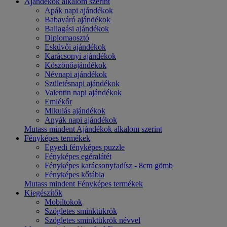
Ajándékok alkalom szerint
Apák napi ajándékok
Babaváró ajándékok
Ballagási ajándékok
Diplomaosztó
Esküvői ajándékok
Karácsonyi ajándékok
Köszönőajándékok
Névnapi ajándékok
Születésnapi ajándékok
Valentin napi ajándékok
Emlékőr
Mikulás ajándékok
Anyák napi ajándékok
Mutass mindent Ajándékok alkalom szerint
Fényképes termékek
Egyedi fényképes puzzle
Fényképes egéralátét
Fényképes karácsonyfadísz - 8cm gömb
Fényképes kőtábla
Mutass mindent Fényképes termékek
Kiegészítők
Mobiltokok
Szögletes sminktükrök
Szögletes sminktükrök névvel