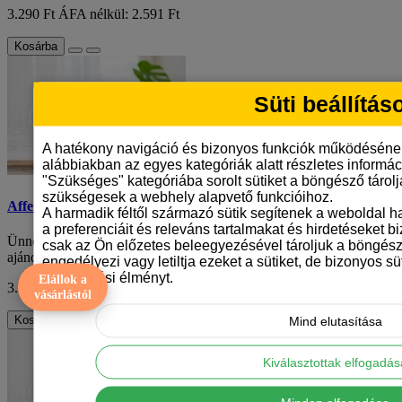
3.290 Ft
ÁFA nélkül: 2.591 Ft
Kosárba
Süti beállítás
A hatékony navigáció és bizonyos funkciók működéséne
alábbiakban az egyes kategóriák alatt részletes informáci
"Szükséges" kategóriába sorolt sütiket a böngésző tárol
szükségesek a webhely alapvető funkcióihoz.
Affenpinscher mintás karácsonyi bögre
A harmadik féltől származó sütik segítenek a weboldal 
a preferenciáit és releváns tartalmakat és hirdetéseket b
Ünnepek közeledtével mindannyian különleges és személyre szabott
csak az Ön előzetes beleegyezésével tároljuk a böngész
ajándékok után kutatunk. Mi lenne j..
engedélyezi vagy letiltja ezeket a sütiket, de bizonyos süt
böngészési élményt.
Elállok a
3.290 Ft
ÁFA nélkül: 2.591 Ft
vásárlástól
Kosárba
Mind elutasítása
Kiválasztottak elfogadá