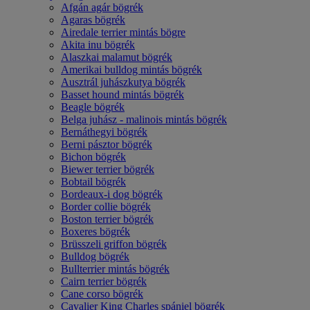
Afgán agár bögrék
Agaras bögrék
Airedale terrier mintás bögre
Akita inu bögrék
Alaszkai malamut bögrék
Amerikai bulldog mintás bögrék
Ausztrál juhászkutya bögrék
Basset hound mintás bögrék
Beagle bögrék
Belga juhász - malinois mintás bögrék
Bernáthegyi bögrék
Berni pásztor bögrék
Bichon bögrék
Biewer terrier bögrék
Bobtail bögrék
Bordeaux-i dog bögrék
Border collie bögrék
Boston terrier bögrék
Boxeres bögrék
Brüsszeli griffon bögrék
Bulldog bögrék
Bullterrier mintás bögrék
Cairn terrier bögrék
Cane corso bögrék
Cavalier King Charles spániel bögrék