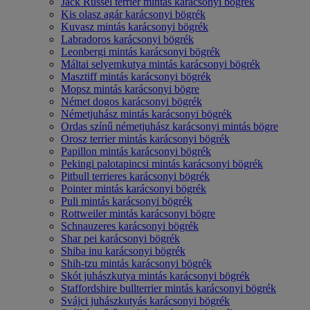
Jack Russel terrier mintás karácsonyi bögrék
Kis olasz agár karácsonyi bögrék
Kuvasz mintás karácsonyi bögrék
Labradoros karácsonyi bögrék
Leonbergi mintás karácsonyi bögrék
Máltai selyemkutya mintás karácsonyi bögrék
Masztiff mintás karácsonyi bögrék
Mopsz mintás karácsonyi bögre
Német dogos karácsonyi bögrék
Németjuhász mintás karácsonyi bögrék
Ordas színű németjuhász karácsonyi mintás bögre
Orosz terrier mintás karácsonyi bögrék
Papillon mintás karácsonyi bögrék
Pekingi palotapincsi mintás karácsonyi bögrék
Pitbull terrieres karácsonyi bögrék
Pointer mintás karácsonyi bögrék
Puli mintás karácsonyi bögrék
Rottweiler mintás karácsonyi bögre
Schnauzeres karácsonyi bögrék
Shar pei karácsonyi bögrék
Shiba inu karácsonyi bögrék
Shih-tzu mintás karácsonyi bögrék
Skót juhászkutya mintás karácsonyi bögrék
Staffordshire bullterrier mintás karácsonyi bögrék
Svájci juhászkutyás karácsonyi bögrék