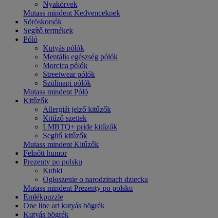
Nyakörvek
Mutass mindent Kedvenceknek
Söröskorsók
Segítő termékek
Póló
Kutyás pólók
Mentális egészség pólók
Morcica pólók
Streetwear pólók
Szülinapi pólók
Mutass mindent Póló
Kitűzők
Allergiát jelző kitűzők
Kitűző szettek
LMBTQ+ pride kitűzők
Segítő kitűzők
Mutass mindent Kitűzők
Felnőtt humor
Prezenty po polsku
Kubki
Ogłoszenie o narodzinach dziecka
Mutass mindent Prezenty po polsku
Emlékpuzzle
One line art kutyás bögrék
Kutyás bögrék