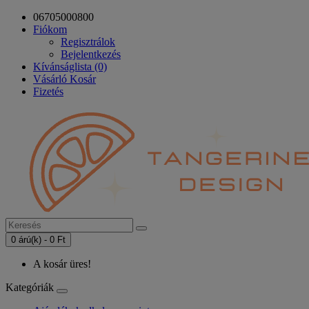
06705000800
Fiókom
Regisztrálok
Bejelentkezés
Kívánságlista (0)
Vásárló Kosár
Fizetés
0 árú(k) - 0 Ft
A kosár üres!
Kategóriák