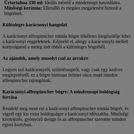
Űrtartalma 330 ml
:
Ideális méretű a mindennapi használatra.
Minőségi kerámia
:
Ellenálló és elegáns megjelenést biztosít a
bögrének.
Különleges karácsonyi hangulat
A karácsonyi affenpinscher mintás bögre tökéletes kiegészítője lehet
a karácsonyi reggeleknek. Képzeld el, ahogy a karácsonyfa mellett
kortyolgatod a meleg italt ebből a különleges bögréből.
Az ajándék, amely mosolyt csal az arcokre
Legyen szó karácsonyról, születésnapról, vagy csak egy kedves
meglepetésről, ez a bögre biztosan örömet okoz majd minden
affenpinscher rajongónak.
Karácsonyi affenpinscher bögre: A mindennapi boldogság
forrása
Rendeld meg most ezt a karácsonyi affenpinscher mintás bögrét, és
vigyél egy kis extra boldogságot a karácsonyi időszakba. Minőségi
kivitelezés, gyönyörű design és az affenpinscher szeretete minden
egyes kortyban.