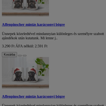
Affenpinscher mintás karácsonyi bögre
Ünnepek közeledtével mindannyian különleges és személyre szabott
ajándékok után kutatunk. Mi lenne j..
3.290 Ft
ÁFA nélkül: 2.591 Ft
Kosárba
Affenpinscher mintás karácsonyi bögre
Ünnepek közeledtével mindannyian különleges és személyre szabott