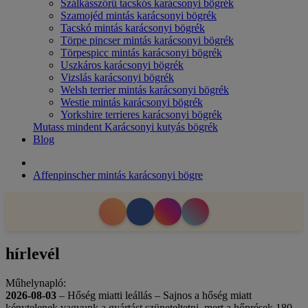
Szálkásszőrű tacskós karácsonyi bögrék
Szamojéd mintás karácsonyi bögrék
Tacskó mintás karácsonyi bögrék
Törpe pincser mintás karácsonyi bögrék
Törpespicc mintás karácsonyi bögrék
Uszkáros karácsonyi bögrék
Vizslás karácsonyi bögrék
Welsh terrier mintás karácsonyi bögrék
Westie mintás karácsonyi bögrék
Yorkshire terrieres karácsonyi bögrék
Mutass mindent Karácsonyi kutyás bögrék
Blog
Affenpinscher mintás karácsonyi bögre
hírlevél
Műhelynapló:
2026-08-03
– Hőség miatti leállás – Sajnos a hőség miatt
kénytelenek vagyunk a gyártást szüneteltetni, mert a hőprések 180