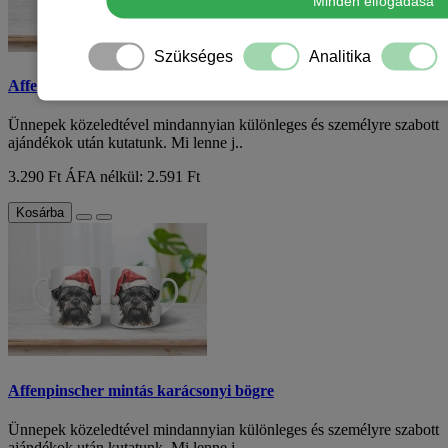
Minden elfogadása
Szükséges
Analitika
Affenpinscher mintás karácsonyi bögre
Ünnepek közeledtével mindannyian különleges és személyre szabott
ajándékok után kutatunk. Mi lenne j..
3.290 Ft
ÁFA nélkül: 2.591 Ft
Kosárba
Affenpinscher mintás karácsonyi bögre
Ünnepek közeledtével mindannyian különleges és személyre szabott
ajándékok után kutatunk. Mi lenne j..