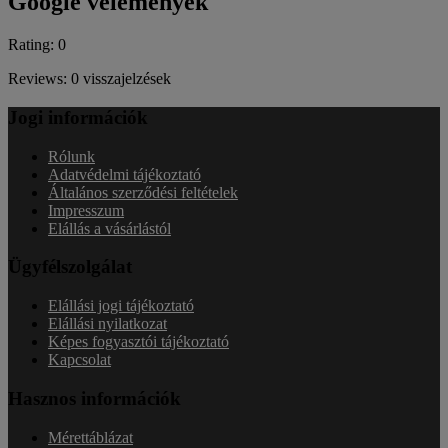
Google vélemények
Rating: 0
Reviews: 0 visszajelzések
Jogi információk
Rólunk
Adatvédelmi tájékoztató
Általános szerződési feltételek
Impresszum
Elállás a vásárlástól
Ügyfélszolgálat
Elállási jogi tájékoztató
Elállási nyilatkozat
Képes fogyasztói tájékoztató
Kapcsolat
Hasznos információk
Mérettáblázat