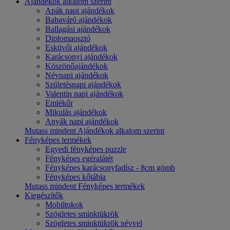
Ajándékok alkalom szerint
Apák napi ajándékok
Babaváró ajándékok
Ballagási ajándékok
Diplomaosztó
Esküvői ajándékok
Karácsonyi ajándékok
Köszönőajándékok
Névnapi ajándékok
Születésnapi ajándékok
Valentin napi ajándékok
Emlékőr
Mikulás ajándékok
Anyák napi ajándékok
Mutass mindent Ajándékok alkalom szerint
Fényképes termékek
Egyedi fényképes puzzle
Fényképes egéralátét
Fényképes karácsonyfadísz - 8cm gömb
Fényképes kőtábla
Mutass mindent Fényképes termékek
Kiegészítők
Mobiltokok
Szögletes sminktükrök
Szögletes sminktükrök névvel