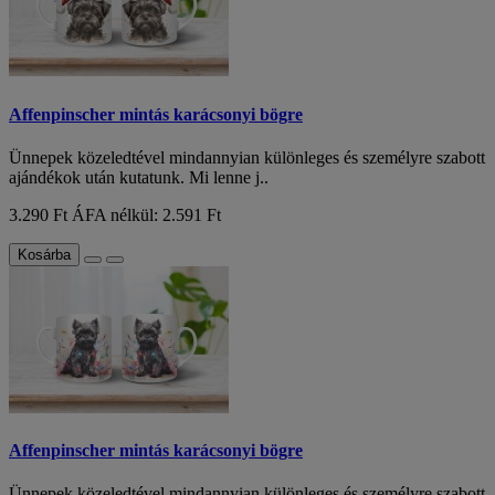
Affenpinscher mintás karácsonyi bögre
Ünnepek közeledtével mindannyian különleges és személyre szabott
ajándékok után kutatunk. Mi lenne j..
3.290 Ft
ÁFA nélkül: 2.591 Ft
Kosárba
Affenpinscher mintás karácsonyi bögre
Ünnepek közeledtével mindannyian különleges és személyre szabott