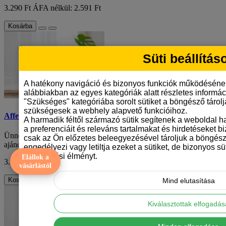
3.290 Ft
ÁFA nélkül: 2.591 Ft
Kosárba
Süti beállítás
A hatékony navigáció és bizonyos funkciók működéséne
alábbiakban az egyes kategóriák alatt részletes informáci
"Szükséges" kategóriába sorolt sütiket a böngésző tárol
szükségesek a webhely alapvető funkcióihoz.
Affenpinscher mintás karácsonyi bögre
A harmadik féltől származó sütik segítenek a weboldal 
a preferenciáit és releváns tartalmakat és hirdetéseket b
Ünnepek közeledtével mindannyian különleges és személyre szabott
csak az Ön előzetes beleegyezésével tároljuk a böngész
ajándékok után kutatunk. Mi lenne j..
engedélyezi vagy letiltja ezeket a sütiket, de bizonyos süt
böngészési élményt.
Elállok a
3.290 Ft
ÁFA nélkül: 2.591 Ft
vásárlástól
Kosárba
Mind elutasítása
Kiválasztottak elfogadá