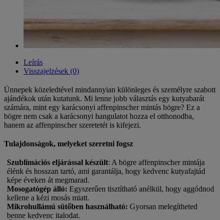
Leírás
Visszajelzések (0)
Ünnepek közeledtével mindannyian különleges és személyre szabott
ajándékok után kutatunk. Mi lenne jobb választás egy kutyabarát
számára, mint egy karácsonyi affenpinscher mintás bögre? Ez a
bögre nem csak a karácsonyi hangulatot hozza el otthonodba,
hanem az affenpinscher szeretetét is kifejezi.
Tulajdonságok, melyeket szeretni fogsz
Szublimációs eljárással készült
: A bögre affenpinscher mintája
élénk és hosszan tartó, ami garantálja, hogy kedvenc kutyafajtád
képe éveken át megmarad.
Mosogatógép álló
:
Egyszerűen tisztítható anélkül, hogy aggódnod
kellene a kézi mosás miatt.
Mikrohullámú sütőben használható
:
Gyorsan melegítheted
benne kedvenc italodat.