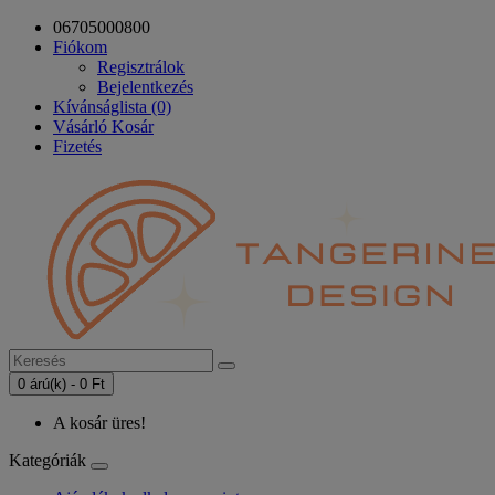
06705000800
Fiókom
Regisztrálok
Bejelentkezés
Kívánságlista (0)
Vásárló Kosár
Fizetés
0 árú(k) - 0 Ft
A kosár üres!
Kategóriák