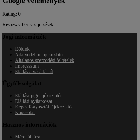
Google vélemények
Rating: 0
Reviews: 0 visszajelzések
Jogi információk
Rólunk
Adatvédelmi tájékoztató
Általános szerződési feltételek
Impresszum
Elállás a vásárlástól
Ügyfélszolgálat
Elállási jogi tájékoztató
Elállási nyilatkozat
Képes fogyasztói tájékoztató
Kapcsolat
Hasznos információk
Mérettáblázat