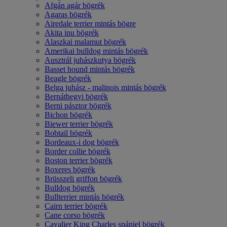
Afgán agár bögrék
Agaras bögrék
Airedale terrier mintás bögre
Akita inu bögrék
Alaszkai malamut bögrék
Amerikai bulldog mintás bögrék
Ausztrál juhászkutya bögrék
Basset hound mintás bögrék
Beagle bögrék
Belga juhász - malinois mintás bögrék
Bernáthegyi bögrék
Berni pásztor bögrék
Bichon bögrék
Biewer terrier bögrék
Bobtail bögrék
Bordeaux-i dog bögrék
Border collie bögrék
Boston terrier bögrék
Boxeres bögrék
Brüsszeli griffon bögrék
Bulldog bögrék
Bullterrier mintás bögrék
Cairn terrier bögrék
Cane corso bögrék
Cavalier King Charles spániel bögrék