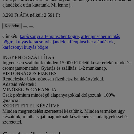
ajándékok után kutatunk. Mi lenne j..
3.290 Ft
ÁFA nélkül: 2.591 Ft
Kosárba
Címkék:
karácsonyi affenpinscher bögre
,
affenpinscher mintás
bögre
,
kutyás karácsonyi ajándék
,
affenpinscher ajándékok
,
karácsonyi kutyás bögre
INGYENES SZÁLLÍTÁS
Ingyenesen szállítunk minden 15 000 Ft feletti kosár értékű rendelést
csomagautomatába. Gyártás és szállítás: 1-2 munkanap.
BIZTONSÁGOS FIZETÉS
Rendeléskor biztonságosan fizethetsz bankkártyáddal.
Adataid védettek!
MINŐSÉG & GARANCIA
Csak prémium minőségű alapanyagokkal dolgozunk. 100%
garancia!
SZERETETTEL KÉSZÍTVE
Minden megrendelést szeretettel készítünk. Minden terméket úgy
készítünk, mintha saját magunknak készítenénk – odafigyeléssel és
szeretettel.