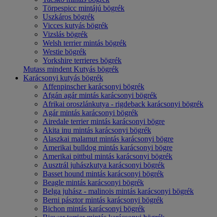
Törpespicc mintájú bögrék
Uszkáros bögrék
Vicces kutyás bögrék
Vizslás bögrék
Welsh terrier mintás bögrék
Westie bögrék
Yorkshire terrieres bögrék
Mutass mindent Kutyás bögrék
Karácsonyi kutyás bögrék
Affenpinscher karácsonyi bögrék
Afgán agár mintás karácsonyi bögrék
Afrikai oroszlánkutya - rigdeback karácsonyi bögrék
Agár mintás karácsonyi bögrék
Airedale terrier mintás karácsonyi bögre
Akita inu mintás karácsonyi bögrék
Alaszkai malamut mintás karácsonyi bögre
Amerikai bulldog mintás karácsonyi bögre
Amerikai pittbul mintás karácsonyi bögrék
Ausztrál juhászkutya karácsonyi bögrék
Basset hound mintás karácsonyi bögrék
Beagle mintás karácsonyi bögrék
Belga juhász - malinois mintás karácsonyi bögrék
Berni pásztor mintás karácsonyi bögrék
Bichon mintás karácsonyi bögrék