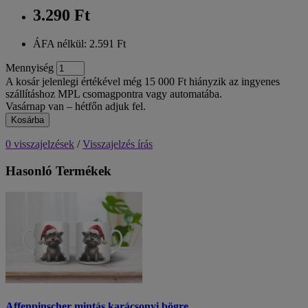
3.290 Ft
ÁFA nélkül: 2.591 Ft
Mennyiség
A kosár jelenlegi értékével még 15 000 Ft hiányzik az ingyenes
szállításhoz MPL csomagpontra vagy automatába.
Vasárnap van – hétfőn adjuk fel.
Kosárba
0 visszajelzések
/
Visszajelzés írás
Hasonló Termékek
Affenpinscher mintás karácsonyi bögre