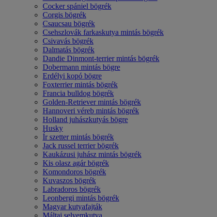
Cocker spániel bögrék
Corgis bögrék
Csaucsau bögrék
Csehszlovák farkaskutya mintás bögrék
Csivavás bögrék
Dalmatás bögrék
Dandie Dinmont-terrier mintás bögrék
Dobermann mintás bögre
Erdélyi kopó bögre
Foxterrier mintás bögrék
Francia bulldog bögrék
Golden-Retriever mintás bögrék
Hannoveri véreb mintás bögrék
Holland juhászkutyás bögre
Husky
Ír szetter mintás bögrék
Jack russel terrier bögrék
Kaukázusi juhász mintás bögrék
Kis olasz agár bögrék
Komondoros bögrék
Kuvaszos bögrék
Labradoros bögrék
Leonbergi mintás bögrék
Magyar kutyafajták
Máltai selyemkutya