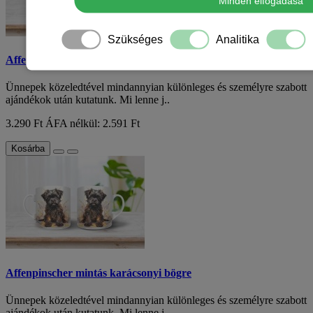
Minden elfogadása
Szükséges
Analitika
Affenpinscher mintás karácsonyi bögre
Ünnepek közeledtével mindannyian különleges és személyre szabott
ajándékok után kutatunk. Mi lenne j..
3.290 Ft
ÁFA nélkül: 2.591 Ft
Kosárba
Affenpinscher mintás karácsonyi bögre
Ünnepek közeledtével mindannyian különleges és személyre szabott
ajándékok után kutatunk. Mi lenne j..