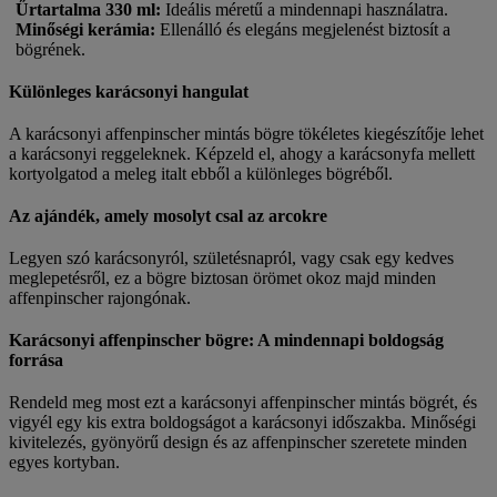
Űrtartalma 330 ml
:
Ideális méretű a mindennapi használatra.
Minőségi kerámia
:
Ellenálló és elegáns megjelenést biztosít a
bögrének.
Különleges karácsonyi hangulat
A karácsonyi affenpinscher mintás bögre tökéletes kiegészítője lehet
a karácsonyi reggeleknek. Képzeld el, ahogy a karácsonyfa mellett
kortyolgatod a meleg italt ebből a különleges bögréből.
Az ajándék, amely mosolyt csal az arcokre
Legyen szó karácsonyról, születésnapról, vagy csak egy kedves
meglepetésről, ez a bögre biztosan örömet okoz majd minden
affenpinscher rajongónak.
Karácsonyi affenpinscher bögre: A mindennapi boldogság
forrása
Rendeld meg most ezt a karácsonyi affenpinscher mintás bögrét, és
vigyél egy kis extra boldogságot a karácsonyi időszakba. Minőségi
kivitelezés, gyönyörű design és az affenpinscher szeretete minden
egyes kortyban.