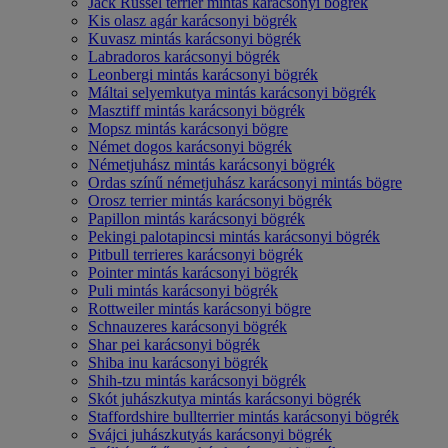
Jack Russel terrier mintás karácsonyi bögrék
Kis olasz agár karácsonyi bögrék
Kuvasz mintás karácsonyi bögrék
Labradoros karácsonyi bögrék
Leonbergi mintás karácsonyi bögrék
Máltai selyemkutya mintás karácsonyi bögrék
Masztiff mintás karácsonyi bögrék
Mopsz mintás karácsonyi bögre
Német dogos karácsonyi bögrék
Németjuhász mintás karácsonyi bögrék
Ordas színű németjuhász karácsonyi mintás bögre
Orosz terrier mintás karácsonyi bögrék
Papillon mintás karácsonyi bögrék
Pekingi palotapincsi mintás karácsonyi bögrék
Pitbull terrieres karácsonyi bögrék
Pointer mintás karácsonyi bögrék
Puli mintás karácsonyi bögrék
Rottweiler mintás karácsonyi bögre
Schnauzeres karácsonyi bögrék
Shar pei karácsonyi bögrék
Shiba inu karácsonyi bögrék
Shih-tzu mintás karácsonyi bögrék
Skót juhászkutya mintás karácsonyi bögrék
Staffordshire bullterrier mintás karácsonyi bögrék
Svájci juhászkutyás karácsonyi bögrék