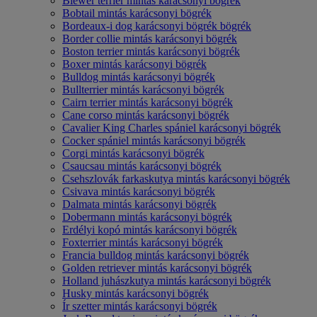
Biewer terrier mintás karácsonyi bögrék
Bobtail mintás karácsonyi bögrék
Bordeaux-i dog karácsonyi bögrék bögrék
Border collie mintás karácsonyi bögrék
Boston terrier mintás karácsonyi bögrék
Boxer mintás karácsonyi bögrék
Bulldog mintás karácsonyi bögrék
Bullterrier mintás karácsonyi bögrék
Cairn terrier mintás karácsonyi bögrék
Cane corso mintás karácsonyi bögrék
Cavalier King Charles spániel karácsonyi bögrék
Cocker spániel mintás karácsonyi bögrék
Corgi mintás karácsonyi bögrék
Csaucsau mintás karácsonyi bögrék
Csehszlovák farkaskutya mintás karácsonyi bögrék
Csivava mintás karácsonyi bögrék
Dalmata mintás karácsonyi bögrék
Dobermann mintás karácsonyi bögrék
Erdélyi kopó mintás karácsonyi bögrék
Foxterrier mintás karácsonyi bögrék
Francia bulldog mintás karácsonyi bögrék
Golden retriever mintás karácsonyi bögrék
Holland juhászkutya mintás karácsonyi bögrék
Husky mintás karácsonyi bögrék
Ír szetter mintás karácsonyi bögrék