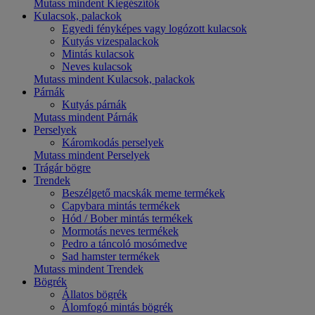
Mutass mindent Kiegészítők
Kulacsok, palackok
Egyedi fényképes vagy logózott kulacsok
Kutyás vizespalackok
Mintás kulacsok
Neves kulacsok
Mutass mindent Kulacsok, palackok
Párnák
Kutyás párnák
Mutass mindent Párnák
Perselyek
Káromkodás perselyek
Mutass mindent Perselyek
Trágár bögre
Trendek
Beszélgető macskák meme termékek
Capybara mintás termékek
Hód / Bober mintás termékek
Mormotás neves termékek
Pedro a táncoló mosómedve
Sad hamster termékek
Mutass mindent Trendek
Bögrék
Állatos bögrék
Álomfogó mintás bögrék