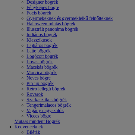
Designer bögrék
Fényképes bögre
Focis bögrék
Gyermekeknek és gyermeklelkű felnőtteknek
Halloween mintás bögrék
Illusztrált panoráma bögrék
Indiános bögrék
Klasszikusok
Lajháros bögrék
Latte bögrék
Logózott bögrék
Lovas bögrék
Macskás bögrék
Morcica bögrék
Neves bögre
Pin-up bögrék
Retro jellegű bögrék
Rovarok
Szarkasztikus bögrék
Tengerimalacos bögrék
Vagány nagyszülők
Vicces bögre
Mutass mindent Bögrék
Kedvenceknek
Biléták