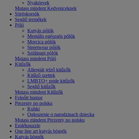
Nyakörvek
Mutass mindent Kedvenceknek
Söröskorsók
Segítő termékek
Póló
Kutyás pólók
Mentális egészség pólók
Morcica pólók
Streetwear pólók
Szülinapi pólók
Mutass mindent Póló
Kitűzők
Allergiát jelző kitűzők
Kitűző szettek
LMBTQ+ pride kitűzők
Segítő kitűzők
Mutass mindent Kitűzők
Felnőtt humor
Prezenty po polsku
Kubki
Ogłoszenie o narodzinach dziecka
Mutass mindent Prezenty po polsku
Emlékpuzzle
One line art kutyás bögrék
Kutyás bögrék