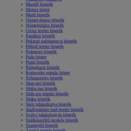
Mastiff bögrék
Mopsz bögre
Mudi bögrék
Német dogos bögrék
Németjuhász bögrék
Orosz terrier bögrék
Papillon bögrék
Pekingi palotapincsi bögrék
Pitbull terrier bögrék
Pointeres bögrék
Pulis bögre
Pumi bögrék
Ridgeback bögrék
Rottweiler mintás bögre
Schnauzeres bögrék
Shar-pei bögrék
Shiba inu bögrék
Shih-tzu mintás bögrék
Sinka bögrék
Skót juhászkutya bögrék
Staffordshire bull terrier bögrék
Svájci juhászkutyás bögrék
Szálkásszőrű tacskós bögrék
Szamojéd bögrék
Tacskó mintás bögrék