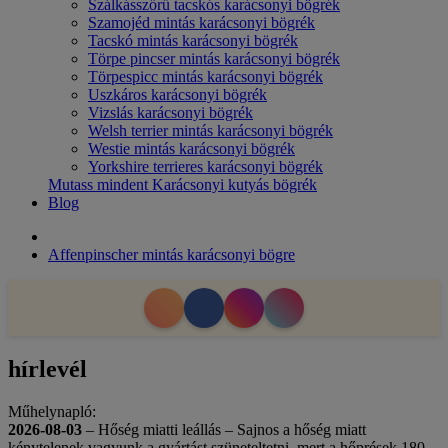
Szálkásszőrű tacskós karácsonyi bögrék
Szamojéd mintás karácsonyi bögrék
Tacskó mintás karácsonyi bögrék
Törpe pincser mintás karácsonyi bögrék
Törpespicc mintás karácsonyi bögrék
Uszkáros karácsonyi bögrék
Vizslás karácsonyi bögrék
Welsh terrier mintás karácsonyi bögrék
Westie mintás karácsonyi bögrék
Yorkshire terrieres karácsonyi bögrék
Mutass mindent Karácsonyi kutyás bögrék
Blog
Affenpinscher mintás karácsonyi bögre
hírlevél
Műhelynapló:
2026-08-03
– Hőség miatti leállás – Sajnos a hőség miatt
kénytelenek vagyunk a gyártást szüneteltetni, mert a hőprések 180