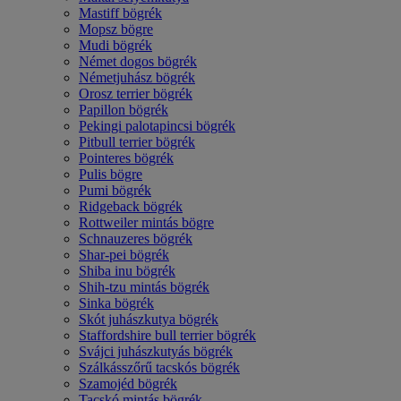
Mastiff bögrék
Mopsz bögre
Mudi bögrék
Német dogos bögrék
Németjuhász bögrék
Orosz terrier bögrék
Papillon bögrék
Pekingi palotapincsi bögrék
Pitbull terrier bögrék
Pointeres bögrék
Pulis bögre
Pumi bögrék
Ridgeback bögrék
Rottweiler mintás bögre
Schnauzeres bögrék
Shar-pei bögrék
Shiba inu bögrék
Shih-tzu mintás bögrék
Sinka bögrék
Skót juhászkutya bögrék
Staffordshire bull terrier bögrék
Svájci juhászkutyás bögrék
Szálkásszőrű tacskós bögrék
Szamojéd bögrék
Tacskó mintás bögrék