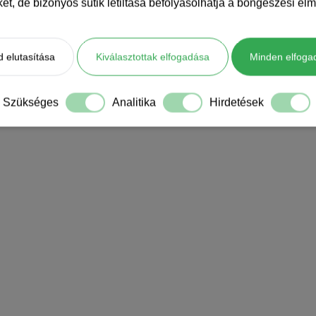
iket, de bizonyos sütik letiltása befolyásolhatja a böngészési élm
 elutasítása
Kiválasztottak elfogadása
Minden elfoga
Szükséges
Analitika
Hirdetések