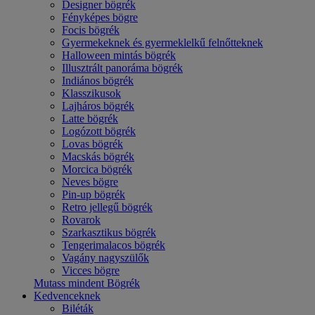
Designer bögrék
Fényképes bögre
Focis bögrék
Gyermekeknek és gyermeklelkű felnőtteknek
Halloween mintás bögrék
Illusztrált panoráma bögrék
Indiános bögrék
Klasszikusok
Lajháros bögrék
Latte bögrék
Logózott bögrék
Lovas bögrék
Macskás bögrék
Morcica bögrék
Neves bögre
Pin-up bögrék
Retro jellegű bögrék
Rovarok
Szarkasztikus bögrék
Tengerimalacos bögrék
Vagány nagyszülők
Vicces bögre
Mutass mindent Bögrék
Kedvenceknek
Biléták