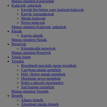
Mutass mindent Kiegészítők
Kulacsok, palackok
Egyedi fényképes vagy logózott kulacsok
Kutyás vizespalackok
Mintás kulacsok
Neves kulacsok
Mutass mindent Kulacsok, palackok
Párnák
Kutyás párnák
Mutass mindent Párnák
Perselyek
Káromkodás perselyek
Mutass mindent Perselyek
Trágár bögre
Trendek
Beszélgető macskák meme termékek
Capybara mintás termékek
Hód / Bober mintás termékek
Mormotás neves termékek
Pedro a táncoló mosómedve
Sad hamster termékek
Mutass mindent Trendek
Bögrék
Állatos bögrék
Álomfogó mintás bögrék