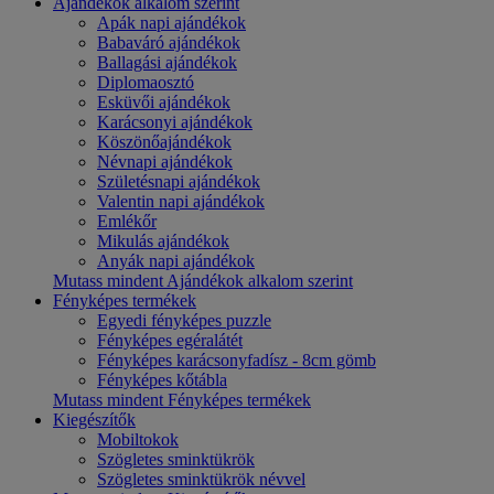
Ajándékok alkalom szerint
Apák napi ajándékok
Babaváró ajándékok
Ballagási ajándékok
Diplomaosztó
Esküvői ajándékok
Karácsonyi ajándékok
Köszönőajándékok
Névnapi ajándékok
Születésnapi ajándékok
Valentin napi ajándékok
Emlékőr
Mikulás ajándékok
Anyák napi ajándékok
Mutass mindent Ajándékok alkalom szerint
Fényképes termékek
Egyedi fényképes puzzle
Fényképes egéralátét
Fényképes karácsonyfadísz - 8cm gömb
Fényképes kőtábla
Mutass mindent Fényképes termékek
Kiegészítők
Mobiltokok
Szögletes sminktükrök
Szögletes sminktükrök névvel