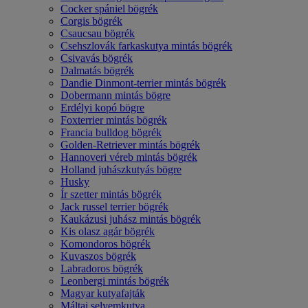
Cocker spániel bögrék
Corgis bögrék
Csaucsau bögrék
Csehszlovák farkaskutya mintás bögrék
Csivavás bögrék
Dalmatás bögrék
Dandie Dinmont-terrier mintás bögrék
Dobermann mintás bögre
Erdélyi kopó bögre
Foxterrier mintás bögrék
Francia bulldog bögrék
Golden-Retriever mintás bögrék
Hannoveri véreb mintás bögrék
Holland juhászkutyás bögre
Husky
Ír szetter mintás bögrék
Jack russel terrier bögrék
Kaukázusi juhász mintás bögrék
Kis olasz agár bögrék
Komondoros bögrék
Kuvaszos bögrék
Labradoros bögrék
Leonbergi mintás bögrék
Magyar kutyafajták
Máltai selyemkutya