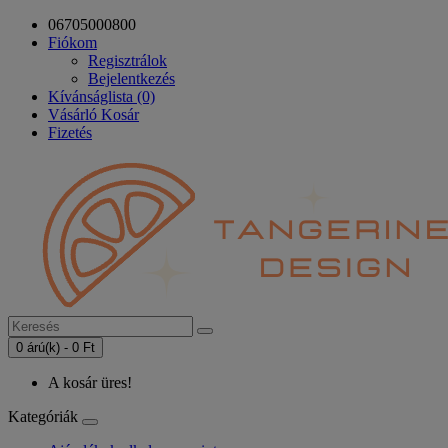
06705000800
Fiókom
Regisztrálok
Bejelentkezés
Kívánságlista (0)
Vásárló Kosár
Fizetés
0 árú(k) - 0 Ft
A kosár üres!
Kategóriák