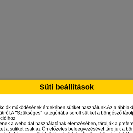
Süti beállítások
nkciók működésének érdekében sütiket használunk.Az alábbiakb
ütiről.A "Szükséges" kategóriába sorolt sütiket a böngésző táro
cióihoz.
tenek a weboldal használatának elemzésében, tárolják a preferen
ket a sütiket csak az Ön előzetes beleegyezésével tároljuk a b