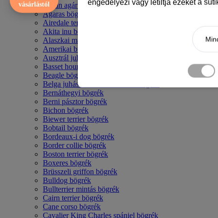
engedélyezi vagy letiltja ezeket a süt
vásárlástól
Afgán agár bögrék
Agaras bögrék
Airedale terrier mintás bögre
Akita inu bögrék
Mind
Alaszkai malamut bögrék
Amerikai bulldog mintás bögrék
Ausztrál juhászkutya bögrék
Basset hound mintás bögrék
Beagle bögrék
Belga juhász - malinois mintás bögrék
Bernáthegyi bögrék
Berni pásztor bögrék
Bichon bögrék
Biewer terrier bögrék
Bobtail bögrék
Bordeaux-i dog bögrék
Border collie bögrék
Boston terrier bögrék
Boxeres bögrék
Brüsszeli griffon bögrék
Bulldog bögrék
Bullterrier mintás bögrék
Cairn terrier bögrék
Cane corso bögrék
Cavalier King Charles spániel bögrék