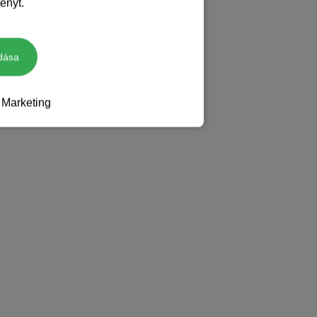
ényt.
dása
Marketing