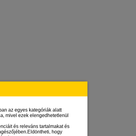
an az egyes kategóriák alatt
lja, mivel ezek elengedhetetlenül
ciáit és releváns tartalmakat és
öngészőjében.Eldöntheti, hogy